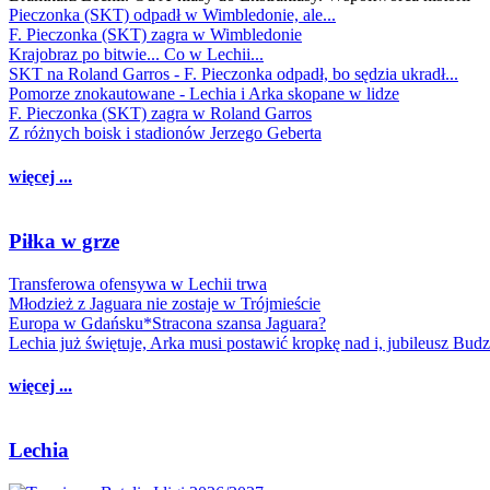
Pieczonka (SKT) odpadł w Wimbledonie, ale...
F. Pieczonka (SKT) zagra w Wimbledonie
Krajobraz po bitwie... Co w Lechii...
SKT na Roland Garros - F. Pieczonka odpadł, bo sędzia ukradł...
Pomorze znokautowane - Lechia i Arka skopane w lidze
F. Pieczonka (SKT) zagra w Roland Garros
Z różnych boisk i stadionów Jerzego Geberta
więcej ...
Piłka w grze
Transferowa ofensywa w Lechii trwa
Młodzież z Jaguara nie zostaje w Trójmieście
Europa w Gdańsku*Stracona szansa Jaguara?
Lechia już świętuje, Arka musi postawić kropkę nad i, jubileusz Bud
więcej ...
Lechia