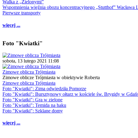
Walka z „Zielonymi”
Wspomnienia więźnia obozu koncentracyjnego „Stutthof” Wacława 
Pierwsze transporty
więcej ...
Foto "Kwiatki"
sobota, 13 lutego 2021 11:08
Zimowe oblicza Trójmiasta
Zimowe oblicze Trójmiasta w obiektywie Roberta
Zimowe oblicza Trójmiasta
Foto "Kwiatki": Zima odwiedziła Pomorze
Foto "Kwiatki": Bursztynowy ołtarz w kościele św. Brygidy w Gdań
Foto "Kwiatki": Gra w zielone
Foto "Kwiatki": Temida na haku
Foto "Kwiatki": Szklane domy
więcej ...