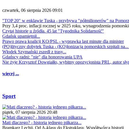
czwartek, 06 sierpnia 2026 09:01
"TOP 20" w enklawie Tuska - przybywa "półmilionerów" na Pomor
Przy 3,4 proc. inflacji rocznej w 2025 roku, wynagrodzenia pomorski
Czytaj historię u źródła. 45 lat "Tygodnika Solidarność"
Gdańsk upamiętnił...
Prawo prawa koalicji KO/PSL - wyprawka last minute dla minister
(PO)lityczny dobytek Tuska - (KO)lonizacja pomorskich szpitali na..
Włodek Szymański zszedł z trasy...
Gdańscy radni: "nie" dla honorowania UPA
Nie żyje Krzysztof Dowgiałło, wybitny opozycjonista PRL, autor sł
więcej ...
Sport
piątek, 07 sierpnia 2026 20:48
Mati dlaczego? - historia jednego piłkarza...
Bramkarz Lechii. Od A-klasy do Ekstraklasy. Współtwórca historii