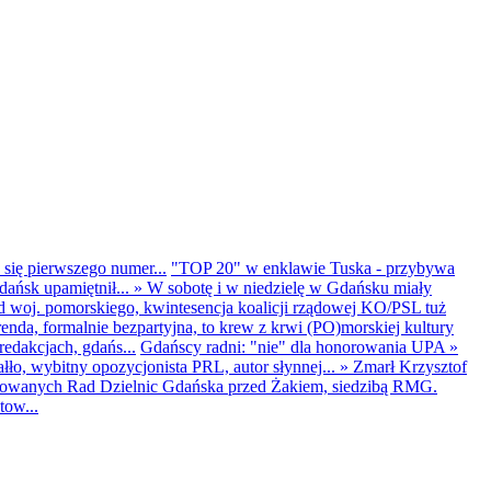
 się pierwszego numer...
"TOP 20" w enklawie Tuska - przybywa
dańsk upamiętnił...
»
W sobotę i w niedzielę w Gdańsku miały
d woj. pomorskiego, kwintesencja koalicji rządowej KO/PSL tuż
renda, formalnie bezpartyjna, to krew z krwi (PO)morskiej kultury
edakcjach, gdańs...
Gdańscy radni: "nie" dla honorowania UPA
»
ło, wybitny opozycjonista PRL, autor słynnej...
»
Zmarł Krzysztof
ntowanych Rad Dzielnic Gdańska przed Żakiem, siedzibą RMG.
tow...