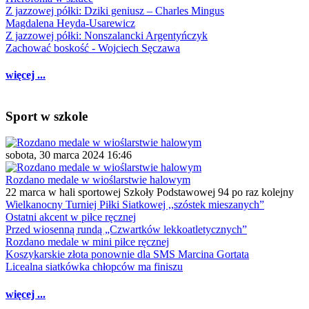
Z jazzowej półki: Dziki geniusz – Charles Mingus
Magdalena Heyda-Usarewicz
Z jazzowej półki: Nonszalancki Argentyńczyk
Zachować boskość - Wojciech Sęczawa
więcej ...
Sport w szkole
sobota, 30 marca 2024 16:46
Rozdano medale w wioślarstwie halowym
22 marca w hali sportowej Szkoły Podstawowej 94 po raz kolejny
Wielkanocny Turniej Piłki Siatkowej ,,szóstek mieszanych”
Ostatni akcent w piłce ręcznej
Przed wiosenną rundą „Czwartków lekkoatletycznych”
Rozdano medale w mini piłce ręcznej
Koszykarskie złota ponownie dla SMS Marcina Gortata
Licealna siatkówka chłopców ma finiszu
więcej ...