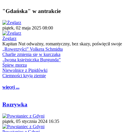
"Gdańska" w antrakcie
piątek, 02 maja 2025 08:00
Żeglarz
Kapitan Nut odważny, romantyczny, bez skazy, poświęcił swoje
„Rowerzyści” Volkera Schmidta
Charlie zmienia się w kurczaka
„Iwona księżniczka Burgunda”
Śpiew morza
Niewolnice z Pipidówki
Ciemności kryją ziemię
więcej ...
Rozrywka
piątek, 05 stycznia 2024 16:35
Powstaniec z Gdyni