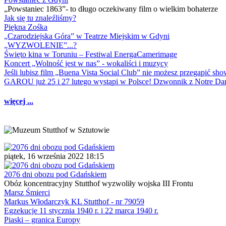
„Powstaniec 1863”- to długo oczekiwany film o wielkim bohaterze
Jak się tu znaleźliśmy?
Piękna Zośka
„Czarodziejska Góra” w Teatrze Miejskim w Gdyni
„WYZWOLENIE”...?
Święto kina w Toruniu – Festiwal EnergaCamerimage
Koncert „Wolność jest w nas” - wokaliści i muzycy
Jeśli lubisz film „Buena Vista Social Club” nie możesz przegapić s
GAROU już 25 i 27 lutego wystąpi w Polsce! Dzwonnik z Notre 
więcej ...
piątek, 16 września 2022 18:15
2076 dni obozu pod Gdańskiem
Obóz koncentracyjny Stutthof wyzwoliły wojska III Frontu
Marsz Śmierci
Markus Włodarczyk KL Stutthof - nr 79059
Egzekucje 11 stycznia 1940 r. i 22 marca 1940 r.
Piaski – granica Europy