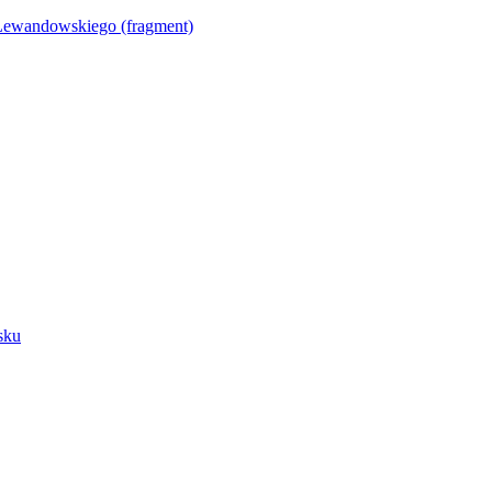
Lewandowskiego (fragment)
sku