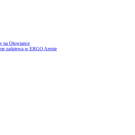
how na Ołowiance
Dame zaśpiewa w ERGO Arenie