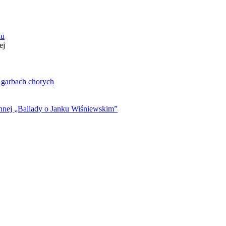
zu
ej
. garbach chorych
ynnej „Ballady o Janku Wiśniewskim”