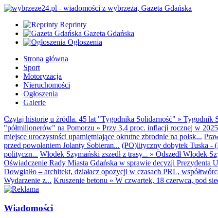
Reprinty
Gazeta Gdańska
Ogłoszenia
Strona główna
Sport
Motoryzacja
Nieruchomości
Ogłoszenia
Galerie
Czytaj historię u źródła. 45 lat "Tygodnika Solidarność"
»
Tygodnik S
"półmilionerów" na Pomorzu
»
Przy 3,4 proc. inflacji rocznej w 20
miejsce uroczystości upamiętniające okrutne zbrodnie na polsk...
Praw
przed powołaniem Jolanty Sobieran...
(PO)lityczny dobytek Tuska - (K
polityczn...
Włodek Szymański zszedł z trasy...
»
Odszedł Włodek Szy
Oświadczenie Rady Miasta Gdańska w sprawie decyzji Prezydenta U
Dowgiałło – architekt, działacz opozycji w czasach PRL, współtwórca 
Wydarzenie z...
Kruszenie betonu
»
W czwartek, 18 czerwca, pod sie
Wiadomości