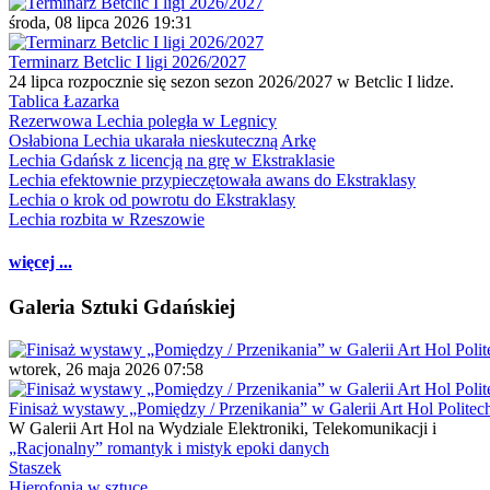
środa, 08 lipca 2026 19:31
Terminarz Betclic I ligi 2026/2027
24 lipca rozpocznie się sezon sezon 2026/2027 w Betclic I lidze.
Tablica Łazarka
Rezerwowa Lechia poległa w Legnicy
Osłabiona Lechia ukarała nieskuteczną Arkę
Lechia Gdańsk z licencją na grę w Ekstraklasie
Lechia efektownie przypieczętowała awans do Ekstraklasy
Lechia o krok od powrotu do Ekstraklasy
Lechia rozbita w Rzeszowie
więcej ...
Galeria Sztuki Gdańskiej
wtorek, 26 maja 2026 07:58
Finisaż wystawy „Pomiędzy / Przenikania” w Galerii Art Hol Politec
W Galerii Art Hol na Wydziale Elektroniki, Telekomunikacji i
„Racjonalny” romantyk i mistyk epoki danych
Staszek
Hierofonia w sztuce