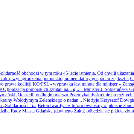
olidarność obchodzi w tym roku 45-lecie istnienia. Od chwili ukazania
25 roku, wynagrodzenia pomorskiej nomenklatury gospodarczej kszt...
G
o prawa koalicji KO/PSL - wyprawka last minute dla minister
»
Zarzą
O)lonizacja pomorskich szpitali na... g...
»
Minister J. Sobierańska-G
mański. Odszedł po długim marszu.Przemykał dyskretnie po różnych r
krainy Wołodymyra Zełenskiego o nadan...
Nie żyje Krzysztof Dowgiał
„Solidarności” i...
Beton twardy...
»
Informowaliśmy o pikiecie zbu
dzibą Rady Miasta Gdańska (dawnego Żaku) odbędzie się pikieta zbun