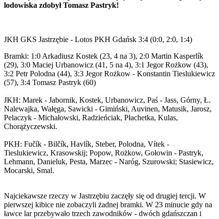
lodowiska zdobył Tomasz Pastryk!
JKH GKS Jastrzębie - Lotos PKH Gdańsk 3:4 (0:0, 2:0, 1:4)
Bramki: 1:0 Arkadiusz Kostek (23, 4 na 3), 2:0 Martin Kasperlík
(29), 3:0 Maciej Urbanowicz (41, 5 na 4), 3:1 Jegor Rożkow (43),
3:2 Petr Polodna (44), 3:3 Jegor Rożkow - Konstantin Tieslukiewicz
(57), 3:4 Tomasz Pastryk (60)
JKH: Marek - Jabornik, Kostek, Urbanowicz, Paś - Jass, Górny, Ł.
Nalewajka, Wałęga, Sawicki - Gimiński, Auvinen, Matusik, Jarosz,
Pelaczyk - Michałowski, Radzieńciak, Płachetka, Kulas,
Chorążyczewski.
PKH: Fučík - Bilčík, Havlík, Steber, Polodna, Vítek -
Tieslukiewicz, Krasowskij; Popow, Rożkow, Gołowin - Pastryk,
Lehmann, Danieluk, Pesta, Marzec - Naróg, Szurowski; Stasiewicz,
Mocarski, Smal.
Najciekawsze rzeczy w Jastrzębiu zaczęły się od drugiej tercji. W
pierwszej kibice nie zobaczyli żadnej bramki. W 23 minucie gdy na
ławce lar przebywało trzech zawodników - dwóch gdańszczan i