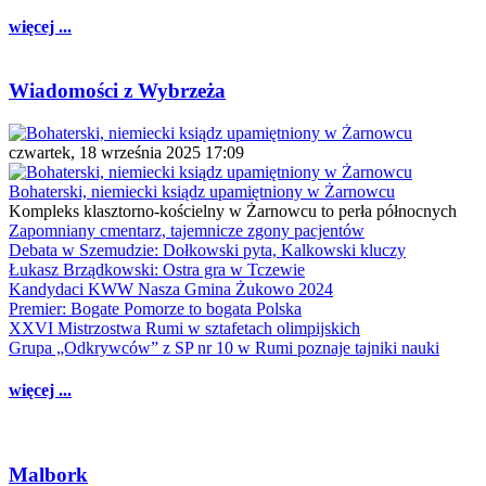
więcej ...
Wiadomości z Wybrzeża
czwartek, 18 września 2025 17:09
Bohaterski, niemiecki ksiądz upamiętniony w Żarnowcu
Kompleks klasztorno-kościelny w Żarnowcu to perła północnych
Zapomniany cmentarz, tajemnicze zgony pacjentów
Debata w Szemudzie: Dołkowski pyta, Kalkowski kluczy
Łukasz Brządkowski: Ostra gra w Tczewie
Kandydaci KWW Nasza Gmina Żukowo 2024
Premier: Bogate Pomorze to bogata Polska
XXVI Mistrzostwa Rumi w sztafetach olimpijskich
Grupa „Odkrywców” z SP nr 10 w Rumi poznaje tajniki nauki
więcej ...
Malbork