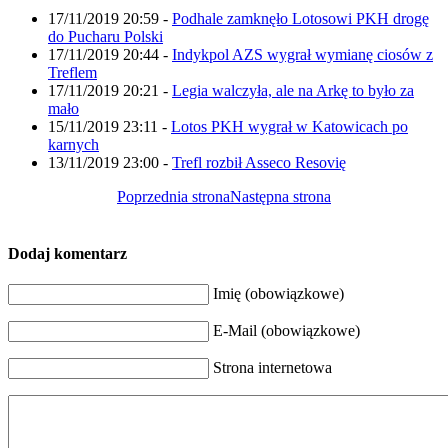
17/11/2019 20:59
-
Podhale zamknęło Lotosowi PKH drogę
do Pucharu Polski
17/11/2019 20:44
-
Indykpol AZS wygrał wymianę ciosów z
Treflem
17/11/2019 20:21
-
Legia walczyła, ale na Arkę to było za
mało
15/11/2019 23:11
-
Lotos PKH wygrał w Katowicach po
karnych
13/11/2019 23:00
-
Trefl rozbił Asseco Resovię
Poprzednia strona
Następna strona
Dodaj komentarz
Imię (obowiązkowe)
E-Mail (obowiązkowe)
Strona internetowa