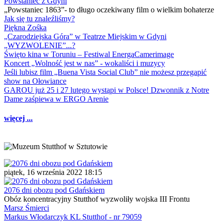
Powstaniec z Gdyni
„Powstaniec 1863”- to długo oczekiwany film o wielkim bohaterze
Jak się tu znaleźliśmy?
Piękna Zośka
„Czarodziejska Góra” w Teatrze Miejskim w Gdyni
„WYZWOLENIE”...?
Święto kina w Toruniu – Festiwal EnergaCamerimage
Koncert „Wolność jest w nas” - wokaliści i muzycy
Jeśli lubisz film „Buena Vista Social Club” nie możesz przegapić
show na Ołowiance
GAROU już 25 i 27 lutego wystąpi w Polsce! Dzwonnik z Notre
Dame zaśpiewa w ERGO Arenie
więcej ...
piątek, 16 września 2022 18:15
2076 dni obozu pod Gdańskiem
Obóz koncentracyjny Stutthof wyzwoliły wojska III Frontu
Marsz Śmierci
Markus Włodarczyk KL Stutthof - nr 79059