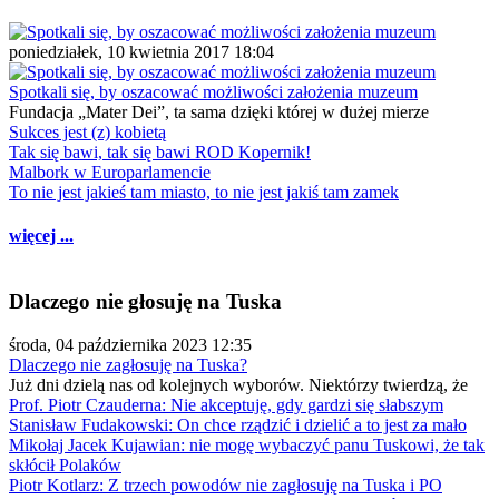
poniedziałek, 10 kwietnia 2017 18:04
Spotkali się, by oszacować możliwości założenia muzeum
Fundacja „Mater Dei”, ta sama dzięki której w dużej mierze
Sukces jest (z) kobietą
Tak się bawi, tak się bawi ROD Kopernik!
Malbork w Europarlamencie
To nie jest jakieś tam miasto, to nie jest jakiś tam zamek
więcej ...
Dlaczego nie głosuję na Tuska
środa, 04 października 2023 12:35
Dlaczego nie zagłosuję na Tuska?
Już dni dzielą nas od kolejnych wyborów. Niektórzy twierdzą, że
Prof. Piotr Czauderna: Nie akceptuję, gdy gardzi się słabszym
Stanisław Fudakowski: On chce rządzić i dzielić a to jest za mało
Mikołaj Jacek Kujawian: nie mogę wybaczyć panu Tuskowi, że tak
skłócił Polaków
Piotr Kotlarz: Z trzech powodów nie zagłosuję na Tuska i PO