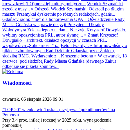
krew z krwi (PO)morskiej kultury polityczn...
Włodek Szymański
zszedł z trasy...
»
Odszedł Włodek Szymański. Odszedł po długim
marszu.Przemykał dyskretnie po różnych redakcjach, gdańs...
Gdańscy radni: "nie" dla honorowania UPA
»
Oświadczenie Rady
Miasta Gdańska w sprawie decyzji Prezydenta Ukrainy
Wołodymyra Zełenskiego o nadan...
Nie żyje Krzysztof Dowgiałło,
wybitny opozycjonista PRL, autor słynnej...
»
Zmarł Krzysztof
Dowgiałło – architekt, działacz opozycji w czasach PRL,
współtwórca „Solidarności” i...
Beton twardy...
»
Informowaliśmy o
pikiecie zbuntowanych Rad Dzielnic Gdańska przed Żakiem,
siedzibą RMG. Wydarzenie z...
Kruszenie betonu
»
W czwartek, 18
czerwca, pod siedzibą Rady Miasta Gdańska (dawnego Żaku)
odbędzie się pikieta zbuntow...
Wiadomości
czwartek, 06 sierpnia 2026 09:01
"TOP 20" w enklawie Tuska - przybywa "półmilionerów" na
Pomorzu
Przy 3,4 proc. inflacji rocznej w 2025 roku, wynagrodzenia
pomorskiej