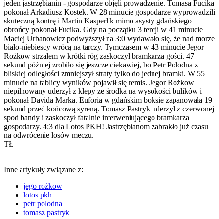
jeden jastrzębianin - gospodarze objęli prowadzenie. Tomasa Fucika
pokonał Arkadiusz Kostek. W 28 minucie gospodarze wyprowadzili
skuteczną kontrę i Martin Kasperlík mimo asysty gdańskiego
obrońcy pokonał Fucika. Gdy na początku 3 tercji w 41 minucie
Maciej Urbanowicz podwyższył na 3:0 wydawało się, że nad morze
biało-niebiescy wrócą na tarczy. Tymczasem w 43 minucie Jegor
Rożkow strzałem w krótki róg zaskoczył bramkarza gości. 47
sekund później zrobiło się jeszcze ciekawiej, bo Petr Polodna z
bliskiej odległości zmniejszył straty tylko do jednej bramki. W 55
minucie na tablicy wyników pojawił się remis. Jegor Rożkow
niepilnowany uderzył z klepy ze środka na wysokości bulików i
pokonał Davida Marka. Euforia w gdańskim boksie zapanowała 19
sekund przed końcową syreną. Tomasz Pastryk uderzył z czerwonej
spod bandy i zaskoczył fatalnie interweniującego bramkarza
gospodarzy. 4:3 dla Lotos PKH! Jastrzębianom zabrakło już czasu
na odwrócenie losów meczu.
TŁ
Inne artykuły związane z:
jego rożkow
lotos pkh
petr polodna
tomasz pastryk