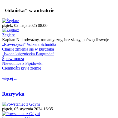
"Gdańska" w antrakcie
piątek, 02 maja 2025 08:00
Żeglarz
Kapitan Nut odważny, romantyczny, bez skazy, poświęcił swoje
„Rowerzyści” Volkera Schmidta
Charlie zmienia się w kurczaka
„Iwona księżniczka Burgunda”
Śpiew morza
Niewolnice z Pipidówki
Ciemności kryją ziemię
więcej ...
Rozrywka
piątek, 05 stycznia 2024 16:35