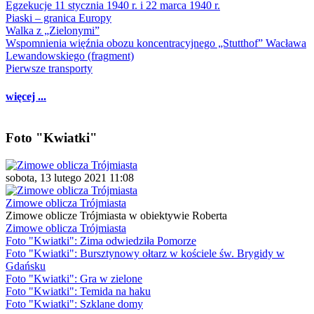
Egzekucje 11 stycznia 1940 r. i 22 marca 1940 r.
Piaski – granica Europy
Walka z „Zielonymi”
Wspomnienia więźnia obozu koncentracyjnego „Stutthof” Wacława
Lewandowskiego (fragment)
Pierwsze transporty
więcej ...
Foto "Kwiatki"
sobota, 13 lutego 2021 11:08
Zimowe oblicza Trójmiasta
Zimowe oblicze Trójmiasta w obiektywie Roberta
Zimowe oblicza Trójmiasta
Foto "Kwiatki": Zima odwiedziła Pomorze
Foto "Kwiatki": Bursztynowy ołtarz w kościele św. Brygidy w
Gdańsku
Foto "Kwiatki": Gra w zielone
Foto "Kwiatki": Temida na haku
Foto "Kwiatki": Szklane domy