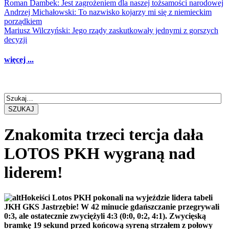
Roman Dambek: Jest zagrożeniem dla naszej tożsamości narodowej
Andrzej Michałowski: To nazwisko kojarzy mi się z niemieckim
porządkiem
Mariusz Wilczyński: Jego rządy zaskutkowały jednymi z gorszych
decyzji
więcej ...
SZUKAJ
Znakomita trzeci tercja dała
LOTOS PKH wygraną nad
liderem!
Hokeiści Lotos PKH pokonali na wyjeździe lidera tabeli
JKH GKS Jastrzębie! W 42 minucie gdańszczanie przegrywali
0:3, ale ostatecznie zwyciężyli 4:3 (0:0, 0:2, 4:1). Zwycięską
bramkę 19 sekund przed końcową syreną strzałem z połowy