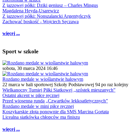
Z jazzowej półki: Dziki geniusz – Charles Mingus
Magdalena Heyda-Usarewicz
Z jazzowej półki: Nonszalancki Argentyńczyk
Zachować boskość - Wojciech Sęczawa
więcej ...
Sport w szkole
sobota, 30 marca 2024 16:46
Rozdano medale w wioślarstwie halowym
22 marca w hali sportowej Szkoły Podstawowej 94 po raz kolejny
Wielkanocny Turniej Piłki Siatkowej ,,szóstek mieszanych”
Ostatni akcent w piłce ręcznej
Przed wiosenną rundą „Czwartków lekkoatletycznych”
Rozdano medale w mini piłce ręcznej
Koszykarskie złota ponownie dla SMS Marcina Gortata
Licealna siatkówka chłopców ma finiszu
więcej ...