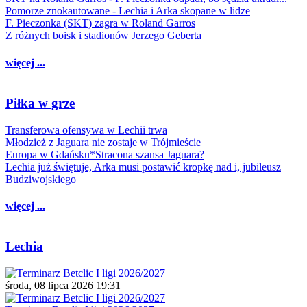
Pomorze znokautowane - Lechia i Arka skopane w lidze
F. Pieczonka (SKT) zagra w Roland Garros
Z różnych boisk i stadionów Jerzego Geberta
więcej ...
Piłka w grze
Transferowa ofensywa w Lechii trwa
Młodzież z Jaguara nie zostaje w Trójmieście
Europa w Gdańsku*Stracona szansa Jaguara?
Lechia już świętuje, Arka musi postawić kropkę nad i, jubileusz
Budziwojskiego
więcej ...
Lechia
środa, 08 lipca 2026 19:31