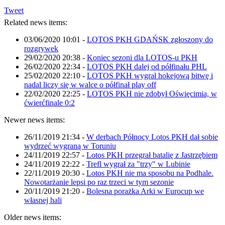
Tweet
Related news items:
03/06/2020 10:01
-
LOTOS PKH GDAŃSK zgłoszony do
rozgrywek
29/02/2020 20:38
-
Koniec sezoni dla LOTOS-u PKH
26/02/2020 22:34
-
LOTOS PKH dalej od półfinału PHL
25/02/2020 22:10
-
LOTOS PKH wygrał hokejową bitwę i
nadal liczy się w walce o półfinał play off
22/02/2020 22:25
-
LOTOS PKH nie zdobył Oświęcimia, w
ćwierćfinale 0:2
Newer news items:
26/11/2019 21:34
-
W derbach Północy Lotos PKH dał sobie
wydrzeć wygraną w Toruniu
24/11/2019 22:57
-
Lotos PKH przegrał batalię z Jastrzębiem
24/11/2019 22:22
-
Trefl wygrał za "trzy" w Lubinie
22/11/2019 20:30
-
Lotos PKH nie ma sposobu na Podhale.
Nowotarżanie lepsi po raz trzeci w tym sezonie
20/11/2019 21:20
-
Bolesna porażka Arki w Eurocup we
własnej hali
Older news items: