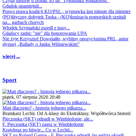
Czytaj historię u źródła. 45 lat "Tygodnika Solidarność"
Gdańsk upamiętnił...
Prawo prawa koalicji KO/PSL - wyprawka last minute dla minister
(PO)lityczny dobytek Tuska - (KO)lonizacja pomorskich szpitali
na... garbach chorych
Włodek Szymański zszedł z trasy...
Gdańscy radni: "nie" dla honorowania UPA
Nie żyje Krzysztof Dowgiałło, wybitny opozycjonista PRL, autor
słynnej „Ballady o Janku Wiśniewskim”
więcej ...
Sport
piątek, 07 sierpnia 2026 20:48
Mati dlaczego? - historia jednego piłkarza...
Bramkarz Lechii. Od A-klasy do Ekstraklasy. Współtwórca historii
Pieczonka (SKT) odpadł w Wimbledonie, ale...
F. Pieczonka (SKT) zagra w Wimbledonie
Krajobraz po bitwie... Co w Lechii...
SKT na Roland Garros - F. Pieczonka odpadł, bo sędzia ukradł...