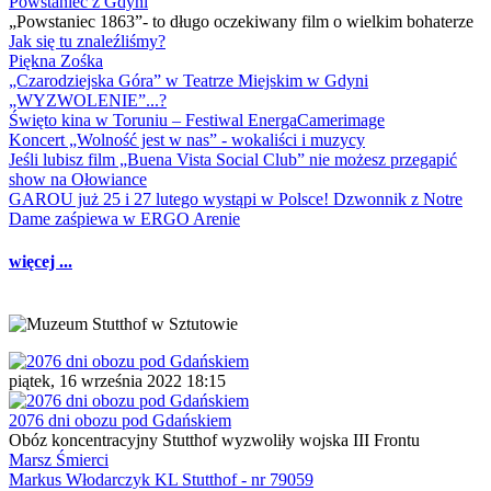
Powstaniec z Gdyni
„Powstaniec 1863”- to długo oczekiwany film o wielkim bohaterze
Jak się tu znaleźliśmy?
Piękna Zośka
„Czarodziejska Góra” w Teatrze Miejskim w Gdyni
„WYZWOLENIE”...?
Święto kina w Toruniu – Festiwal EnergaCamerimage
Koncert „Wolność jest w nas” - wokaliści i muzycy
Jeśli lubisz film „Buena Vista Social Club” nie możesz przegapić
show na Ołowiance
GAROU już 25 i 27 lutego wystąpi w Polsce! Dzwonnik z Notre
Dame zaśpiewa w ERGO Arenie
więcej ...
piątek, 16 września 2022 18:15
2076 dni obozu pod Gdańskiem
Obóz koncentracyjny Stutthof wyzwoliły wojska III Frontu
Marsz Śmierci
Markus Włodarczyk KL Stutthof - nr 79059