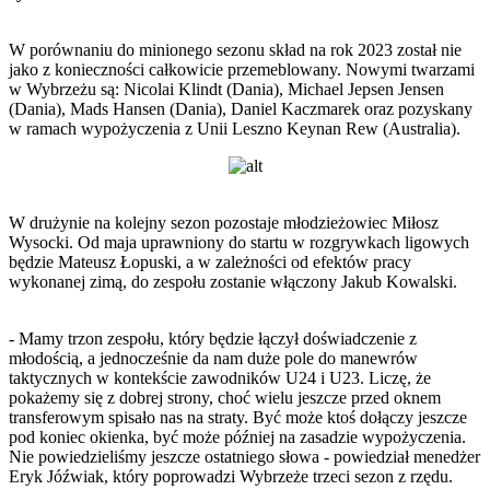
W porównaniu do minionego sezonu skład na rok 2023 został nie
jako z konieczności całkowicie przemeblowany. Nowymi twarzami
w Wybrzeżu są: Nicolai Klindt (Dania), Michael Jepsen Jensen
(Dania), Mads Hansen (Dania), Daniel Kaczmarek oraz pozyskany
w ramach wypożyczenia z Unii Leszno Keynan Rew (Australia).
W drużynie na kolejny sezon pozostaje młodzieżowiec Miłosz
Wysocki. Od maja uprawniony do startu w rozgrywkach ligowych
będzie Mateusz Łopuski, a w zależności od efektów pracy
wykonanej zimą, do zespołu zostanie włączony Jakub Kowalski.
- Mamy trzon zespołu, który będzie łączył doświadczenie z
młodością, a jednocześnie da nam duże pole do manewrów
taktycznych w kontekście zawodników U24 i U23. Liczę, że
pokażemy się z dobrej strony, choć wielu jeszcze przed oknem
transferowym spisało nas na straty. Być może ktoś dołączy jeszcze
pod koniec okienka, być może później na zasadzie wypożyczenia.
Nie powiedzieliśmy jeszcze ostatniego słowa - powiedział menedżer
Eryk Jóźwiak, który poprowadzi Wybrzeże trzeci sezon z rzędu.