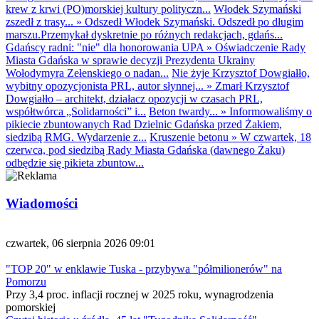
krew z krwi (PO)morskiej kultury polityczn...
Włodek Szymański
zszedł z trasy...
»
Odszedł Włodek Szymański. Odszedł po długim
marszu.Przemykał dyskretnie po różnych redakcjach, gdańs...
Gdańscy radni: "nie" dla honorowania UPA
»
Oświadczenie Rady
Miasta Gdańska w sprawie decyzji Prezydenta Ukrainy
Wołodymyra Zełenskiego o nadan...
Nie żyje Krzysztof Dowgiałło,
wybitny opozycjonista PRL, autor słynnej...
»
Zmarł Krzysztof
Dowgiałło – architekt, działacz opozycji w czasach PRL,
współtwórca „Solidarności” i...
Beton twardy...
»
Informowaliśmy o
pikiecie zbuntowanych Rad Dzielnic Gdańska przed Żakiem,
siedzibą RMG. Wydarzenie z...
Kruszenie betonu
»
W czwartek, 18
czerwca, pod siedzibą Rady Miasta Gdańska (dawnego Żaku)
odbędzie się pikieta zbuntow...
Wiadomości
czwartek, 06 sierpnia 2026 09:01
"TOP 20" w enklawie Tuska - przybywa "półmilionerów" na
Pomorzu
Przy 3,4 proc. inflacji rocznej w 2025 roku, wynagrodzenia
pomorskiej