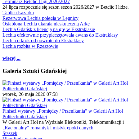
Terminarz Betclic I ligi 2026/2027
24 lipca rozpocznie się sezon sezon 2026/2027 w Betclic I lidze.
Tablica Łazarka
Rezerwowa Lechia poległa w Legnicy
Osłabiona Lechia ukarała nieskuteczną Arkę
Lechia Gdańsk z licencją na grę w Ekstraklasie
Lechia efektownie przypieczętowała awans do Ekstraklasy
Lechia o krok od powrotu do Ekstraklasy
Lechia rozbita w Rzeszowie
więcej ...
Galeria Sztuki Gdańskiej
wtorek, 26 maja 2026 07:58
Finisaż wystawy „Pomiędzy / Przenikania” w Galerii Art Hol
Politechniki Gdańskiej
W Galerii Art Hol na Wydziale Elektroniki, Telekomunikacji i
„Racjonalny” romantyk i mistyk epoki danych
Staszek
Hierofonia w sztuce