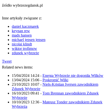
źródło wybrzezegdansk.pl
Inne artykuły związane z:
daniel kaczmarek
keynan rew
mads hansen
michael jepsen jensen
nicolai klindt
wiktor trofimow
zdunek wybrzeże
Tweet
Related news items:
15/04/2024 14:24
-
Energa Wybrzeże nie dogoniła Wilków
13/04/2024 15:06
-
Poskromić Wilki
23/10/2023 10:07
-
Niels-Kristian Iversen zawodnikiem
Zdunek Wybrzeże
16/10/2023 09:41
-
Tom Brennan zawodnikiem Zdunek
Wybrzeże
10/10/2023 12:36
-
Mateusz Tonder zawodnikiem Zdunek
Wybrzeża