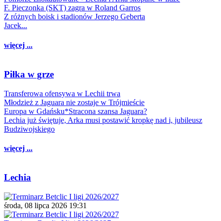
F. Pieczonka (SKT) zagra w Roland Garros
Z różnych boisk i stadionów Jerzego Geberta
Jacek...
więcej ...
Piłka w grze
Transferowa ofensywa w Lechii trwa
Młodzież z Jaguara nie zostaje w Trójmieście
Europa w Gdańsku*Stracona szansa Jaguara?
Lechia już świętuje, Arka musi postawić kropkę nad i, jubileusz
Budziwojskiego
więcej ...
Lechia
środa, 08 lipca 2026 19:31