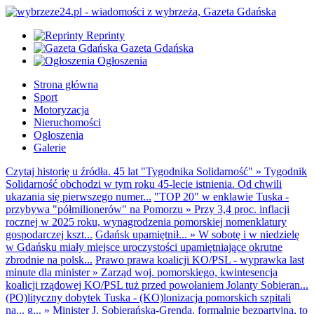
Reprinty
Gazeta Gdańska
Ogłoszenia
Strona główna
Sport
Motoryzacja
Nieruchomości
Ogłoszenia
Galerie
Czytaj historię u źródła. 45 lat "Tygodnika Solidarność"
»
Tygodnik
Solidarność obchodzi w tym roku 45-lecie istnienia. Od chwili
ukazania się pierwszego numer...
"TOP 20" w enklawie Tuska -
przybywa "półmilionerów" na Pomorzu
»
Przy 3,4 proc. inflacji
rocznej w 2025 roku, wynagrodzenia pomorskiej nomenklatury
gospodarczej kszt...
Gdańsk upamiętnił...
»
W sobotę i w niedzielę
w Gdańsku miały miejsce uroczystości upamiętniające okrutne
zbrodnie na polsk...
Prawo prawa koalicji KO/PSL - wyprawka last
minute dla minister
»
Zarząd woj. pomorskiego, kwintesencja
koalicji rządowej KO/PSL tuż przed powołaniem Jolanty Sobieran...
(PO)lityczny dobytek Tuska - (KO)lonizacja pomorskich szpitali
na... g...
»
Minister J. Sobierańska-Grenda, formalnie bezpartyjna, to