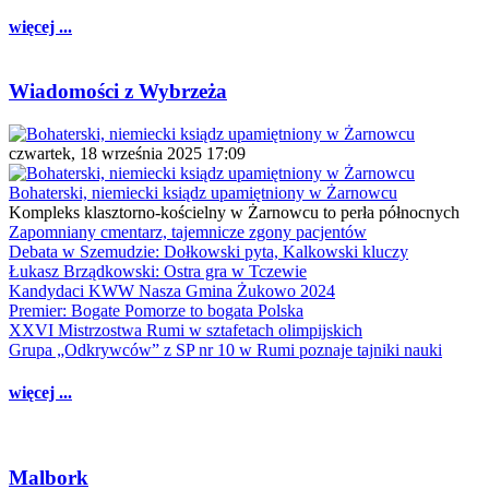
więcej ...
Wiadomości z Wybrzeża
czwartek, 18 września 2025 17:09
Bohaterski, niemiecki ksiądz upamiętniony w Żarnowcu
Kompleks klasztorno-kościelny w Żarnowcu to perła północnych
Zapomniany cmentarz, tajemnicze zgony pacjentów
Debata w Szemudzie: Dołkowski pyta, Kalkowski kluczy
Łukasz Brządkowski: Ostra gra w Tczewie
Kandydaci KWW Nasza Gmina Żukowo 2024
Premier: Bogate Pomorze to bogata Polska
XXVI Mistrzostwa Rumi w sztafetach olimpijskich
Grupa „Odkrywców” z SP nr 10 w Rumi poznaje tajniki nauki
więcej ...
Malbork