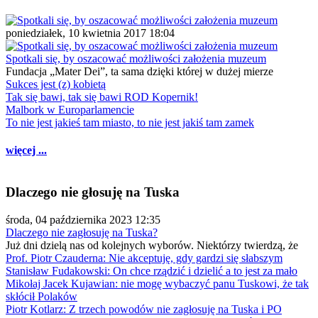
poniedziałek, 10 kwietnia 2017 18:04
Spotkali się, by oszacować możliwości założenia muzeum
Fundacja „Mater Dei”, ta sama dzięki której w dużej mierze
Sukces jest (z) kobietą
Tak się bawi, tak się bawi ROD Kopernik!
Malbork w Europarlamencie
To nie jest jakieś tam miasto, to nie jest jakiś tam zamek
więcej ...
Dlaczego nie głosuję na Tuska
środa, 04 października 2023 12:35
Dlaczego nie zagłosuję na Tuska?
Już dni dzielą nas od kolejnych wyborów. Niektórzy twierdzą, że
Prof. Piotr Czauderna: Nie akceptuję, gdy gardzi się słabszym
Stanisław Fudakowski: On chce rządzić i dzielić a to jest za mało
Mikołaj Jacek Kujawian: nie mogę wybaczyć panu Tuskowi, że tak
skłócił Polaków
Piotr Kotlarz: Z trzech powodów nie zagłosuję na Tuska i PO