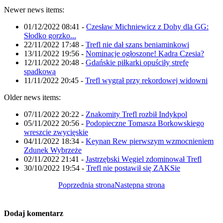
Newer news items:
01/12/2022 08:41
-
Czesław Michniewicz z Dohy dla GG:
Słodko gorzko...
22/11/2022 17:48
-
Trefl nie dał szans beniaminkowi
13/11/2022 19:56
-
Nominacje ogłoszone! Kadra Czesia?
12/11/2022 20:48
-
Gdańskie piłkarki opuściły strefę
spadkową
11/11/2022 20:45
-
Trefl wygrał przy rekordowej widowni
Older news items:
07/11/2022 20:22
-
Znakomity Trefl rozbił Indykpol
05/11/2022 20:56
-
Podopieczne Tomasza Borkowskiego
wreszcie zwycięskie
04/11/2022 18:34
-
Keynan Rew pierwszym wzmocnieniem
Zdunek Wybrzeże
02/11/2022 21:41
-
Jastrzębski Węgiel zdominował Trefl
30/10/2022 19:54
-
Trefl nie postawił się ZAKSie
Poprzednia strona
Następna strona
Dodaj komentarz