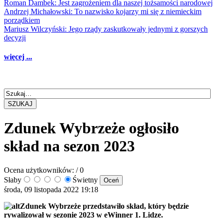
Roman Dambek: Jest zagrożeniem dla naszej tożsamości narodowej
Andrzej Michałowski: To nazwisko kojarzy mi się z niemieckim
porządkiem
Mariusz Wilczyński: Jego rządy zaskutkowały jednymi z gorszych
decyzji
więcej ...
SZUKAJ
Zdunek Wybrzeże ogłosiło
skład na sezon 2023
Ocena użytkowników:
/ 0
Słaby
Świetny
środa, 09 listopada 2022 19:18
Zdunek Wybrzeże przedstawiło skład, który będzie
rywalizował w sezonie 2023 w eWinner 1. Lidze.