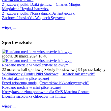
Z jazzowej półki: Dziki geniusz – Charles Mingus
Magdalena Heyda-Usarewicz
Z jazzowej półki: Nonszalancki Argentyńczyk
Zachować boskość - Wojciech Sęczawa
więcej ...
Sport w szkole
sobota, 30 marca 2024 16:46
Rozdano medale w wioślarstwie halowym
22 marca w hali sportowej Szkoły Podstawowej 94 po raz kolejny
Wielkanocny Turniej Piłki Siatkowej ,,szóstek mieszanych”
Ostatni akcent w piłce ręcznej
Przed wiosenną rundą „Czwartków lekkoatletycznych”
Rozdano medale w mini piłce ręcznej
Koszykarskie złota ponownie dla SMS Marcina Gortata
Licealna siatkówka chłopców ma finiszu
więcej ...