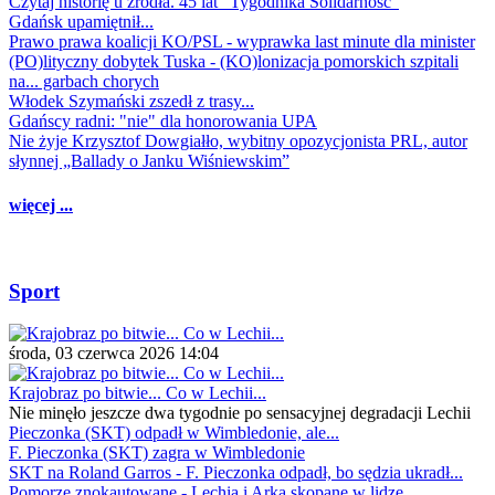
Czytaj historię u źródła. 45 lat "Tygodnika Solidarność"
Gdańsk upamiętnił...
Prawo prawa koalicji KO/PSL - wyprawka last minute dla minister
(PO)lityczny dobytek Tuska - (KO)lonizacja pomorskich szpitali
na... garbach chorych
Włodek Szymański zszedł z trasy...
Gdańscy radni: "nie" dla honorowania UPA
Nie żyje Krzysztof Dowgiałło, wybitny opozycjonista PRL, autor
słynnej „Ballady o Janku Wiśniewskim”
więcej ...
Sport
środa, 03 czerwca 2026 14:04
Krajobraz po bitwie... Co w Lechii...
Nie minęło jeszcze dwa tygodnie po sensacyjnej degradacji Lechii
Pieczonka (SKT) odpadł w Wimbledonie, ale...
F. Pieczonka (SKT) zagra w Wimbledonie
SKT na Roland Garros - F. Pieczonka odpadł, bo sędzia ukradł...
Pomorze znokautowane - Lechia i Arka skopane w lidze