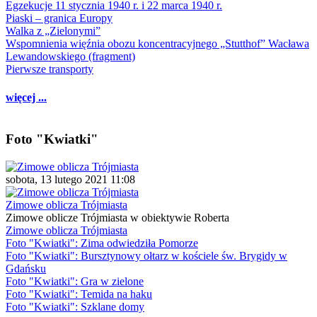
Egzekucje 11 stycznia 1940 r. i 22 marca 1940 r.
Piaski – granica Europy
Walka z „Zielonymi”
Wspomnienia więźnia obozu koncentracyjnego „Stutthof” Wacława
Lewandowskiego (fragment)
Pierwsze transporty
więcej ...
Foto "Kwiatki"
sobota, 13 lutego 2021 11:08
Zimowe oblicza Trójmiasta
Zimowe oblicze Trójmiasta w obiektywie Roberta
Zimowe oblicza Trójmiasta
Foto "Kwiatki": Zima odwiedziła Pomorze
Foto "Kwiatki": Bursztynowy ołtarz w kościele św. Brygidy w
Gdańsku
Foto "Kwiatki": Gra w zielone
Foto "Kwiatki": Temida na haku
Foto "Kwiatki": Szklane domy