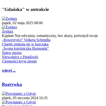
"Gdańska" w antrakcie
piątek, 02 maja 2025 08:00
Żeglarz
Kapitan Nut odważny, romantyczny, bez skazy, poświęcił swoje
„Rowerzyści” Volkera Schmidta
Charlie zmienia się w kurczaka
„Iwona księżniczka Burgunda”
Śpiew morza
Niewolnice z Pipidówki
Ciemności kryją ziemię
więcej ...
Rozrywka
piątek, 05 stycznia 2024 16:35