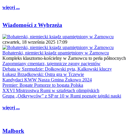
więcej ...
Wiadomości z Wybrzeża
czwartek, 18 września 2025 17:09
Bohaterski, niemiecki ksiądz upamiętniony w Żarnowcu
Kompleks klasztorno-kościelny w Żarnowcu to perła północnych
Zapomniany cmentarz, tajemnicze zgony pacjentów
Debata w Szemudzie: Dołkowski pyta, Kalkowski kluczy
Łukasz Brządkowski: Ostra gra w Tczewie
Kandydaci KWW Nasza Gmina Żukowo 2024
Premier: Bogate Pomorze to bogata Polska
XXVI Mistrzostwa Rumi w sztafetach olimpijskich
Grupa „Odkrywców” z SP nr 10 w Rumi poznaje tajniki nauki
więcej ...
Malbork