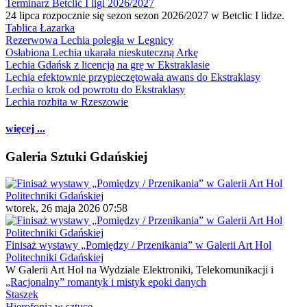
Terminarz Betclic I ligi 2026/2027
24 lipca rozpocznie się sezon sezon 2026/2027 w Betclic I lidze.
Tablica Łazarka
Rezerwowa Lechia poległa w Legnicy
Osłabiona Lechia ukarała nieskuteczną Arkę
Lechia Gdańsk z licencją na grę w Ekstraklasie
Lechia efektownie przypieczętowała awans do Ekstraklasy
Lechia o krok od powrotu do Ekstraklasy
Lechia rozbita w Rzeszowie
więcej ...
Galeria Sztuki Gdańskiej
wtorek, 26 maja 2026 07:58
Finisaż wystawy „Pomiędzy / Przenikania” w Galerii Art Hol
Politechniki Gdańskiej
W Galerii Art Hol na Wydziale Elektroniki, Telekomunikacji i
„Racjonalny” romantyk i mistyk epoki danych
Staszek
Hierofonia w sztuce