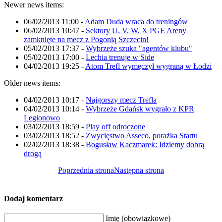
Newer news items:
06/02/2013 11:00
-
Adam Duda wraca do treningów
06/02/2013 10:47
-
Sektory U, V, W, X PGE Areny
zamknięte na mecz z Pogonią Szczecin!
05/02/2013 17:37
-
Wybrzeże szuka "agentów klubu"
05/02/2013 17:00
-
Lechia trenuje w Side
04/02/2013 19:25
-
Atom Trefl wymęczył wygraną w Łodzi
Older news items:
04/02/2013 10:17
-
Najgorszy mecz Trefla
04/02/2013 10:14
-
Wybrzeże Gdańsk wygrało z KPR
Legionowo
03/02/2013 18:59
-
Play off odroczone
03/02/2013 18:52
-
Zwycięstwo Asseco, porażka Startu
02/02/2013 18:38
-
Bogusław Kaczmarek: Idziemy dobrą
drogą
Poprzednia strona
Następna strona
Dodaj komentarz
Imię (obowiązkowe)