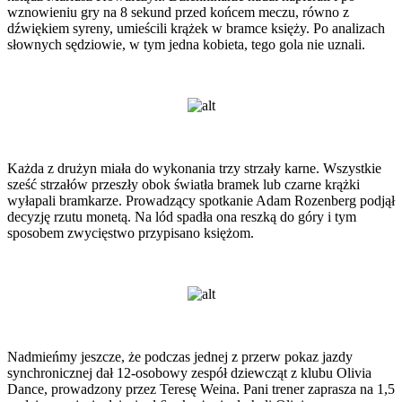
wznowieniu gry na 8 sekund przed końcem meczu, równo z
dźwiękiem syreny, umieścili krążek w bramce księży. Po analizach
słownych sędziowie, w tym jedna kobieta, tego gola nie uznali.
Każda z drużyn miała do wykonania trzy strzały karne. Wszystkie
sześć strzałów przeszły obok światła bramek lub czarne krążki
wyłapali bramkarze. Prowadzący spotkanie Adam Rozenberg podjął
decyzję rzutu monetą. Na lód spadła ona reszką do góry i tym
sposobem zwycięstwo przypisano księżom.
Nadmieńmy jeszcze, że podczas jednej z przerw pokaz jazdy
synchronicznej dał 12-osobowy zespół dziewcząt z klubu Olivia
Dance, prowadzony przez Teresę Weina. Pani trener zaprasza na 1,5