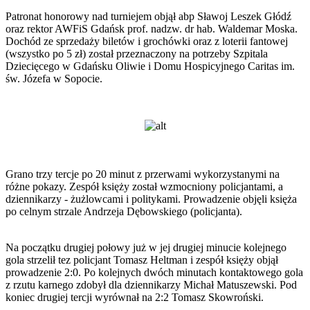
Patronat honorowy nad turniejem objął abp Sławoj Leszek Głódź
oraz rektor AWFiS Gdańsk prof. nadzw. dr hab. Waldemar Moska.
Dochód ze sprzedaży biletów i grochówki oraz z loterii fantowej
(wszystko po 5 zł) został przeznaczony na potrzeby Szpitala
Dziecięcego w Gdańsku Oliwie i Domu Hospicyjnego Caritas im.
św. Józefa w Sopocie.
Grano trzy tercje po 20 minut z przerwami wykorzystanymi na
różne pokazy. Zespół księży został wzmocniony policjantami, a
dziennikarzy - żużlowcami i politykami. Prowadzenie objęli księża
po celnym strzale Andrzeja Dębowskiego (policjanta).
Na początku drugiej połowy już w jej drugiej minucie kolejnego
gola strzelił tez policjant Tomasz Heltman i zespół księży objął
prowadzenie 2:0. Po kolejnych dwóch minutach kontaktowego gola
z rzutu karnego zdobył dla dziennikarzy Michał Matuszewski. Pod
koniec drugiej tercji wyrównał na 2:2 Tomasz Skowroński.