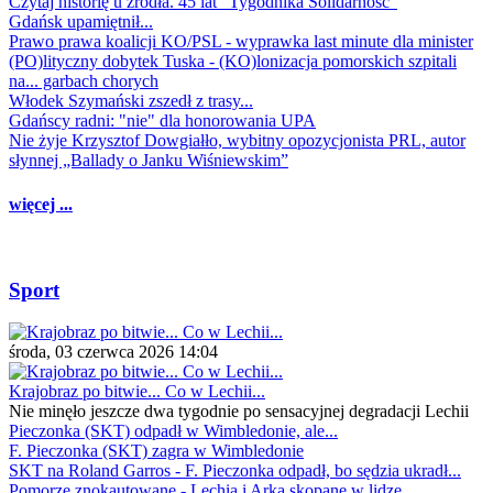
Czytaj historię u źródła. 45 lat "Tygodnika Solidarność"
Gdańsk upamiętnił...
Prawo prawa koalicji KO/PSL - wyprawka last minute dla minister
(PO)lityczny dobytek Tuska - (KO)lonizacja pomorskich szpitali
na... garbach chorych
Włodek Szymański zszedł z trasy...
Gdańscy radni: "nie" dla honorowania UPA
Nie żyje Krzysztof Dowgiałło, wybitny opozycjonista PRL, autor
słynnej „Ballady o Janku Wiśniewskim”
więcej ...
Sport
środa, 03 czerwca 2026 14:04
Krajobraz po bitwie... Co w Lechii...
Nie minęło jeszcze dwa tygodnie po sensacyjnej degradacji Lechii
Pieczonka (SKT) odpadł w Wimbledonie, ale...
F. Pieczonka (SKT) zagra w Wimbledonie
SKT na Roland Garros - F. Pieczonka odpadł, bo sędzia ukradł...
Pomorze znokautowane - Lechia i Arka skopane w lidze