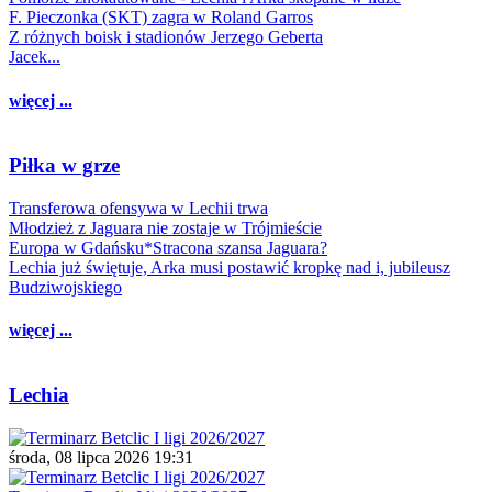
F. Pieczonka (SKT) zagra w Roland Garros
Z różnych boisk i stadionów Jerzego Geberta
Jacek...
więcej ...
Piłka w grze
Transferowa ofensywa w Lechii trwa
Młodzież z Jaguara nie zostaje w Trójmieście
Europa w Gdańsku*Stracona szansa Jaguara?
Lechia już świętuje, Arka musi postawić kropkę nad i, jubileusz
Budziwojskiego
więcej ...
Lechia
środa, 08 lipca 2026 19:31