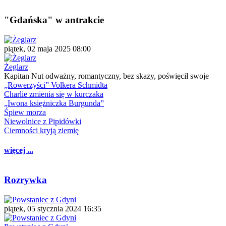
"Gdańska" w antrakcie
piątek, 02 maja 2025 08:00
Żeglarz
Kapitan Nut odważny, romantyczny, bez skazy, poświęcił swoje
„Rowerzyści” Volkera Schmidta
Charlie zmienia się w kurczaka
„Iwona księżniczka Burgunda”
Śpiew morza
Niewolnice z Pipidówki
Ciemności kryją ziemię
więcej ...
Rozrywka
piątek, 05 stycznia 2024 16:35