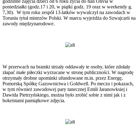
godzinne zajęcia dzieci od 6 roku życia do hali Olivia w
poniedziałki (godz.17 i 20, w piątki godz. 19 oraz w weekendy g.
7,30). W tym roku zespół 13-latków wywalczył na zawodach w
Toruniu tytuł mistrzów Polski. W marcu wyjeżdża do Szwajcarii na
zawody międzynarodowe.
W przerwach na bramki strzały oddawały te osoby, które zdołały
złapać małe piłeczki wyrzucane w stronę publiczności. W nagrodę
otrzymały drobne upominki ufundowane m.in. przez Energę,
Pomorską Spółkę Gazownictwa i Goldwell. Po meczu i pokazach,
w tym również zawodowej pary tanecznej Emili Jaranowksiej i
Dawida Pietrzyńskiego, można było zrobić sobie z nimi jak i z
hokeistami pamiątkowe zdjęcia.