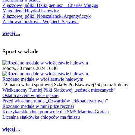
Z jazzowej półki: Dziki geniusz – Charles Mingus
Magdalena Heyda-Usarewicz
Z jazzowej półki: Nonszalancki Argentyńczyk
Zachować boskość - Wojciech Sęczawa
więcej ...
Sport w szkole
sobota, 30 marca 2024 16:46
Rozdano medale w wioślarstwie halowym
22 marca w hali sportowej Szkoły Podstawowej 94 po raz kolejny
Wielkanocny Turniej Piłki Siatkowej ,,szóstek mieszanych”
Ostatni akcent w piłce ręcznej
Przed wiosenną rundą „Czwartków lekkoatletycznych”
Rozdano medale w mini piłce ręcznej
Koszykarskie złota ponownie dla SMS Marcina Gortata
Licealna siatkówka chłopców ma finiszu
więcej ...