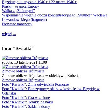
Egzekucje 11 stycznia 1940 r. i 22 marca 1940 r.
Piaski – granica Europy
Walka z „Zielonymi”
Wspomnienia więźnia obozu koncentracyjnego „Stutthof” Wacława
Lewandowskiego (fragment)
Pierwsze transporty
więcej ...
Foto "Kwiatki"
sobota, 13 lutego 2021 11:08
Zimowe oblicza Trójmiasta
Zimowe oblicze Trójmiasta w obiektywie Roberta
Zimowe oblicza Trójmiasta
Foto "Kwiatki": Zima odwiedziła Pomorze
Foto "Kwiatki": Bursztynowy ołtarz w kościele św. Brygidy w
Gdańsku
Foto "Kwiatki": Gra w zielone
Foto "Kwiatki": Temida na haku
Foto "Kwiatki": Szklane domy