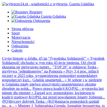
Reprinty
Gazeta Gdańska
Ogłoszenia
Strona główna
Sport
Motoryzacja
Nieruchomości
Ogłoszenia
Galerie
Czytaj historię u źródła. 45 lat "Tygodnika Solidarność"
»
Tygodnik
Solidarność obchodzi w tym roku 45-lecie istnienia. Od chwili
ukazania się pierwszego numer...
"TOP 20" w enklawie Tuska -
przybywa "półmilionerów" na Pomorzu
»
Przy 3,4 proc. inflacji
rocznej w 2025 roku, wynagrodzenia pomorskiej nomenklatury
gospodarczej kszt...
Gdańsk upamiętnił...
»
W sobotę i w niedzielę
w Gdańsku miały miejsce uroczystości upamiętniające okrutne
zbrodnie na polsk...
Prawo prawa koalicji KO/PSL - wyprawka last
minute dla minister
»
Zarząd woj. pomorskiego, kwintesencja
koalicji rządowej KO/PSL tuż przed powołaniem Jolanty Sobieran...
(PO)lityczny dobytek Tuska - (KO)lonizacja pomorskich szpitali
na... g...
»
Minister J. Sobierańska-Grenda, formalnie bezpartyjna, to