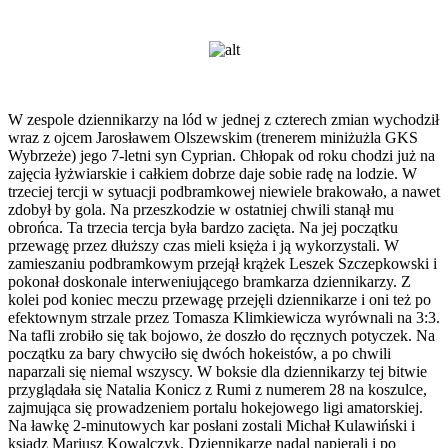
W zespole dziennikarzy na lód w jednej z czterech zmian wychodził
wraz z ojcem Jarosławem Olszewskim (trenerem miniżużla GKS
Wybrzeże) jego 7-letni syn Cyprian. Chłopak od roku chodzi już na
zajęcia łyżwiarskie i całkiem dobrze daje sobie radę na lodzie. W
trzeciej tercji w sytuacji podbramkowej niewiele brakowało, a nawet
zdobył by gola. Na przeszkodzie w ostatniej chwili stanął mu
obrońca. Ta trzecia tercja była bardzo zacięta. Na jej początku
przewagę przez dłuższy czas mieli księża i ją wykorzystali. W
zamieszaniu podbramkowym przejął krążek Leszek Szczepkowski i
pokonał doskonale interweniującego bramkarza dziennikarzy. Z
kolei pod koniec meczu przewagę przejęli dziennikarze i oni też po
efektownym strzale przez Tomasza Klimkiewicza wyrównali na 3:3.
Na tafli zrobiło się tak bojowo, że doszło do ręcznych potyczek. Na
początku za bary chwyciło się dwóch hokeistów, a po chwili
naparzali się niemal wszyscy. W boksie dla dziennikarzy tej bitwie
przyglądała się Natalia Konicz z Rumi z numerem 28 na koszulce,
zajmująca się prowadzeniem portalu hokejowego ligi amatorskiej.
Na ławkę 2-minutowych kar posłani zostali Michał Kulawiński i
ksiądz Mariusz Kowalczyk. Dziennikarze nadal napierali i po