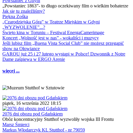
Powstaniec z Gdyni
„Powstaniec 1863”- to długo oczekiwany film o wielkim bohaterze
Jak się tu znaleźliśmy?
Piękna Zośka
„Czarodziejska Góra” w Teatrze Miejskim w Gdyni
„WYZWOLENIE”...?
Święto kina w Toruniu – Festiwal EnergaCamerimage
Koncert „Wolność jest w nas” - wokaliści i muzycy
Jeśli lubisz film „Buena Vista Social Club” nie możesz przegapić
show na Ołowiance
GAROU już 25 i 27 lutego wystąpi w Polsce! Dzwonnik z Notre
Dame zaśpiewa w ERGO Arenie
więcej ...
piątek, 16 września 2022 18:15
2076 dni obozu pod Gdańskiem
Obóz koncentracyjny Stutthof wyzwoliły wojska III Frontu
Marsz Śmierci
Markus Włodarczyk KL Stutthof - nr 79059