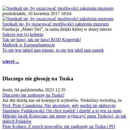
poniedziałek, 10 kwietnia 2017 18:04
Spotkali się, by oszacować możliwości założenia muzeum
Fundacja „Mater Dei”, ta sama dzięki której w dużej mierze
Sukces jest (z) kobietą
Tak się bawi, tak się bawi ROD Kopernik!
Malbork w Europarlamencie
To nie jest jakieś tam miasto, to nie jest jakiś tam zamek
więcej ...
Dlaczego nie głosuję na Tuska
środa, 04 października 2023 12:35
Dlaczego nie zagłosuję na Tuska?
Już dni dzielą nas od kolejnych wyborów. Niektórzy twierdzą, że
Prof. Piotr Czauderna: Nie akceptuję, gdy gardzi się słabszym
Stanisław Fudakowski: On chce rządzić i dzielić a to jest za mało
Mikołaj Jacek Kujawian: nie mogę wybaczyć panu Tuskowi, że tak
skłócił Polaków
Piotr Kotlarz: Z trzech powodów nie zagłosuję na Tuska i PO