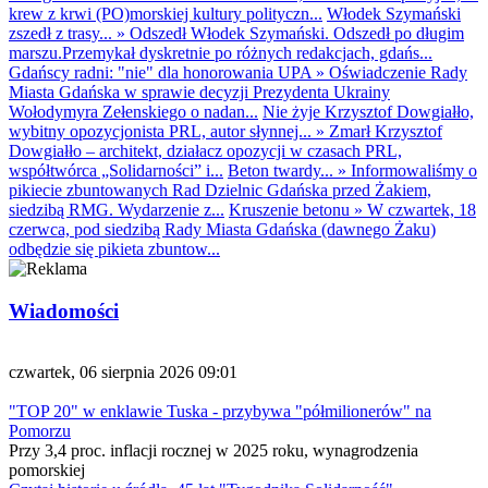
krew z krwi (PO)morskiej kultury polityczn...
Włodek Szymański
zszedł z trasy...
»
Odszedł Włodek Szymański. Odszedł po długim
marszu.Przemykał dyskretnie po różnych redakcjach, gdańs...
Gdańscy radni: "nie" dla honorowania UPA
»
Oświadczenie Rady
Miasta Gdańska w sprawie decyzji Prezydenta Ukrainy
Wołodymyra Zełenskiego o nadan...
Nie żyje Krzysztof Dowgiałło,
wybitny opozycjonista PRL, autor słynnej...
»
Zmarł Krzysztof
Dowgiałło – architekt, działacz opozycji w czasach PRL,
współtwórca „Solidarności” i...
Beton twardy...
»
Informowaliśmy o
pikiecie zbuntowanych Rad Dzielnic Gdańska przed Żakiem,
siedzibą RMG. Wydarzenie z...
Kruszenie betonu
»
W czwartek, 18
czerwca, pod siedzibą Rady Miasta Gdańska (dawnego Żaku)
odbędzie się pikieta zbuntow...
Wiadomości
czwartek, 06 sierpnia 2026 09:01
"TOP 20" w enklawie Tuska - przybywa "półmilionerów" na
Pomorzu
Przy 3,4 proc. inflacji rocznej w 2025 roku, wynagrodzenia
pomorskiej