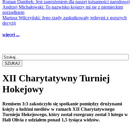
Roman Dambek: Jest zagrożeniem dla naszej tożsamości narodowej
Andrzej Michałowski: To nazwisko kojarzy mi się z niemieckim
porządkiem
Mariusz Wilczyński: Jego rządy zaskutkowały jednymi z gorszych
decyzji
więcej ...
SZUKAJ
XII Charytatywny Turniej
Hokejowy
Remisem 3:3 zakończyło się spotkanie pomiędzy drużynami
księży a ludźmi mediów w ramach XII Charytatywnego
Turnieju Hokejowego, który został rozegrany został 3 lutego w
Hali Olivia z udziałem ponad 1,5 tysiąca widzów.