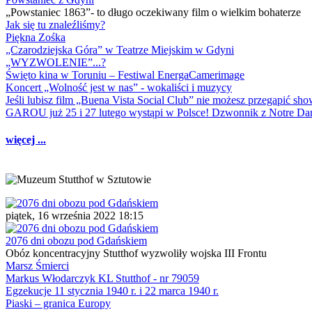
„Powstaniec 1863”- to długo oczekiwany film o wielkim bohaterze
Jak się tu znaleźliśmy?
Piękna Zośka
„Czarodziejska Góra” w Teatrze Miejskim w Gdyni
„WYZWOLENIE”...?
Święto kina w Toruniu – Festiwal EnergaCamerimage
Koncert „Wolność jest w nas” - wokaliści i muzycy
Jeśli lubisz film „Buena Vista Social Club” nie możesz przegapić s
GAROU już 25 i 27 lutego wystąpi w Polsce! Dzwonnik z Notre 
więcej ...
piątek, 16 września 2022 18:15
2076 dni obozu pod Gdańskiem
Obóz koncentracyjny Stutthof wyzwoliły wojska III Frontu
Marsz Śmierci
Markus Włodarczyk KL Stutthof - nr 79059
Egzekucje 11 stycznia 1940 r. i 22 marca 1940 r.
Piaski – granica Europy