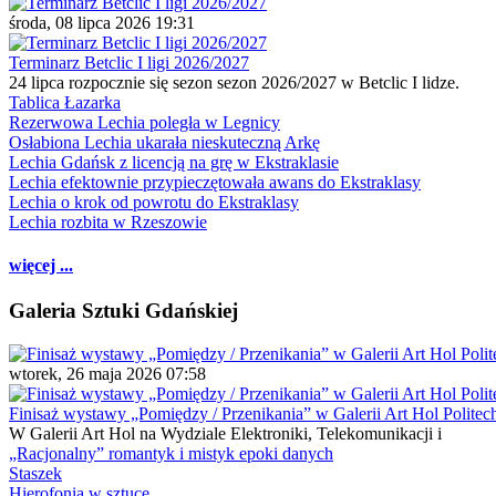
środa, 08 lipca 2026 19:31
Terminarz Betclic I ligi 2026/2027
24 lipca rozpocznie się sezon sezon 2026/2027 w Betclic I lidze.
Tablica Łazarka
Rezerwowa Lechia poległa w Legnicy
Osłabiona Lechia ukarała nieskuteczną Arkę
Lechia Gdańsk z licencją na grę w Ekstraklasie
Lechia efektownie przypieczętowała awans do Ekstraklasy
Lechia o krok od powrotu do Ekstraklasy
Lechia rozbita w Rzeszowie
więcej ...
Galeria Sztuki Gdańskiej
wtorek, 26 maja 2026 07:58
Finisaż wystawy „Pomiędzy / Przenikania” w Galerii Art Hol Politec
W Galerii Art Hol na Wydziale Elektroniki, Telekomunikacji i
„Racjonalny” romantyk i mistyk epoki danych
Staszek
Hierofonia w sztuce