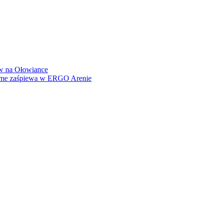
how na Ołowiance
Dame zaśpiewa w ERGO Arenie