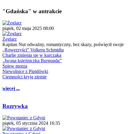
"Gdańska" w antrakcie
piątek, 02 maja 2025 08:00
Żeglarz
Kapitan Nut odważny, romantyczny, bez skazy, poświęcił swoje
„Rowerzyści” Volkera Schmidta
Charlie zmienia się w kurczaka
„Iwona księżniczka Burgunda”
Śpiew morza
Niewolnice z Pipidówki
Ciemności kryją ziemię
więcej ...
Rozrywka
piątek, 05 stycznia 2024 16:35
Powstaniec z Gdyni