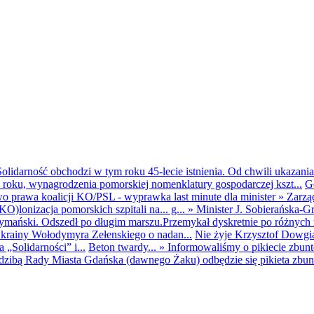
olidarność obchodzi w tym roku 45-lecie istnienia. Od chwili ukazania
25 roku, wynagrodzenia pomorskiej nomenklatury gospodarczej kszt...
G
o prawa koalicji KO/PSL - wyprawka last minute dla minister
»
Zarzą
O)lonizacja pomorskich szpitali na... g...
»
Minister J. Sobierańska-G
mański. Odszedł po długim marszu.Przemykał dyskretnie po różnych r
krainy Wołodymyra Zełenskiego o nadan...
Nie żyje Krzysztof Dowgiał
„Solidarności” i...
Beton twardy...
»
Informowaliśmy o pikiecie zbu
dzibą Rady Miasta Gdańska (dawnego Żaku) odbędzie się pikieta zbun