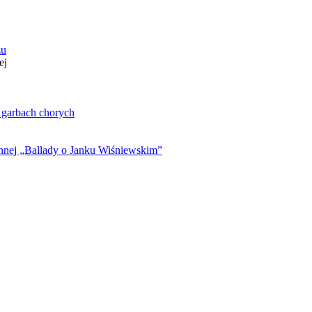
zu
ej
. garbach chorych
ynnej „Ballady o Janku Wiśniewskim”