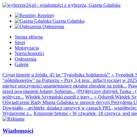
Reprinty
Gazeta Gdańska
Ogłoszenia
Strona główna
Sport
Motoryzacja
Nieruchomości
Ogłoszenia
Galerie
Czytaj historię u źródła. 45 lat "Tygodnika Solidarność"
»
Tygodnik S
"półmilionerów" na Pomorzu
»
Przy 3,4 proc. inflacji rocznej w 20
miejsce uroczystości upamiętniające okrutne zbrodnie na polsk...
Praw
przed powołaniem Jolanty Sobieran...
(PO)lityczny dobytek Tuska - (K
polityczn...
Włodek Szymański zszedł z trasy...
»
Odszedł Włodek Szy
Oświadczenie Rady Miasta Gdańska w sprawie decyzji Prezydenta U
Dowgiałło – architekt, działacz opozycji w czasach PRL, współtwórca 
Wydarzenie z...
Kruszenie betonu
»
W czwartek, 18 czerwca, pod sie
Wiadomości