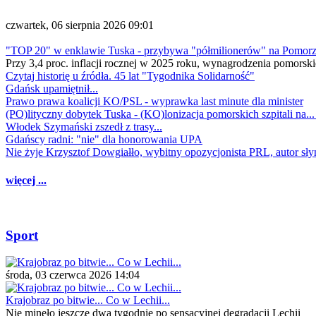
czwartek, 06 sierpnia 2026 09:01
"TOP 20" w enklawie Tuska - przybywa "półmilionerów" na Pomor
Przy 3,4 proc. inflacji rocznej w 2025 roku, wynagrodzenia pomorski
Czytaj historię u źródła. 45 lat "Tygodnika Solidarność"
Gdańsk upamiętnił...
Prawo prawa koalicji KO/PSL - wyprawka last minute dla minister
(PO)lityczny dobytek Tuska - (KO)lonizacja pomorskich szpitali na..
Włodek Szymański zszedł z trasy...
Gdańscy radni: "nie" dla honorowania UPA
Nie żyje Krzysztof Dowgiałło, wybitny opozycjonista PRL, autor sł
więcej ...
Sport
środa, 03 czerwca 2026 14:04
Krajobraz po bitwie... Co w Lechii...
Nie minęło jeszcze dwa tygodnie po sensacyjnej degradacji Lechii