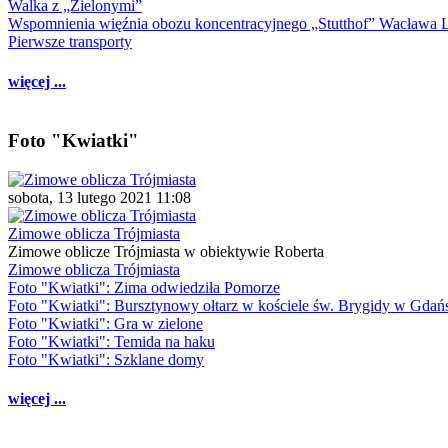
Walka z „Zielonymi”
Wspomnienia więźnia obozu koncentracyjnego „Stutthof” Wacława 
Pierwsze transporty
więcej ...
Foto "Kwiatki"
sobota, 13 lutego 2021 11:08
Zimowe oblicza Trójmiasta
Zimowe oblicze Trójmiasta w obiektywie Roberta
Zimowe oblicza Trójmiasta
Foto "Kwiatki": Zima odwiedziła Pomorze
Foto "Kwiatki": Bursztynowy ołtarz w kościele św. Brygidy w Gdań
Foto "Kwiatki": Gra w zielone
Foto "Kwiatki": Temida na haku
Foto "Kwiatki": Szklane domy
więcej ...