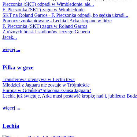
Pieczonka (SKT) odpadł w Wimbledonie, ale...
F. Pieczonka (SKT) zagra w Wimbledonie
SKT na Roland Garros - F. Pieczonka odpadł, bo sędzia ukradł...
Pomorze znokautowane - Lechia i Arka skopane w lidze
F. Pieczonka (SKT) zagra w Roland Garros
Z różnych boisk i stadionów Jerzego Geberta
Jacek...
więcej ...
Piłka w grze
Transferowa ofensywa w Lechii trwa
Młodzież z Jaguara nie zostaje w Trójmieście
Europa w Gdańsku*Stracona szansa Jaguara?
Lechia już świętuje, Arka musi postawić kropkę nad i, jubileusz Bud
więcej ...
Lechia