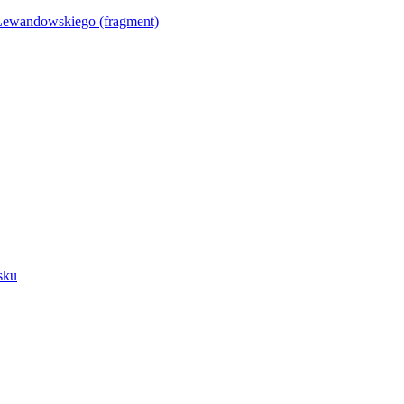
Lewandowskiego (fragment)
sku