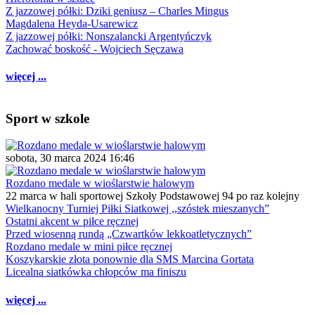
Z jazzowej półki: Dziki geniusz – Charles Mingus
Magdalena Heyda-Usarewicz
Z jazzowej półki: Nonszalancki Argentyńczyk
Zachować boskość - Wojciech Sęczawa
więcej ...
Sport w szkole
sobota, 30 marca 2024 16:46
Rozdano medale w wioślarstwie halowym
22 marca w hali sportowej Szkoły Podstawowej 94 po raz kolejny
Wielkanocny Turniej Piłki Siatkowej ,,szóstek mieszanych”
Ostatni akcent w piłce ręcznej
Przed wiosenną rundą „Czwartków lekkoatletycznych”
Rozdano medale w mini piłce ręcznej
Koszykarskie złota ponownie dla SMS Marcina Gortata
Licealna siatkówka chłopców ma finiszu
więcej ...