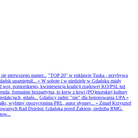
 się pierwszego numer...
"TOP 20" w enklawie Tuska - przybywa
dańsk upamiętnił...
»
W sobotę i w niedzielę w Gdańsku miały
d woj. pomorskiego, kwintesencja koalicji rządowej KO/PSL tuż
renda, formalnie bezpartyjna, to krew z krwi (PO)morskiej kultury
edakcjach, gdańs...
Gdańscy radni: "nie" dla honorowania UPA
»
ło, wybitny opozycjonista PRL, autor słynnej...
»
Zmarł Krzysztof
ntowanych Rad Dzielnic Gdańska przed Żakiem, siedzibą RMG.
tow...