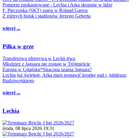
Pomorze znokautowane - Lechia i Arka skopane w lidze
F. Pieczonka (SKT) zagra w Roland Garros
Z różnych boisk i stadionów Jerzego Geberta
więcej ...
Piłka w grze
Transferowa ofensywa w Lechii trwa
Młodzież z Jaguara nie zostaje w Trójmieście
Europa w Gdańsku*Stracona szansa Jaguara?
Lechia już świętuje, Arka musi postawić kropkę nad i, jubileusz
Budziwojskiego
więcej ...
Lechia
środa, 08 lipca 2026 19:31