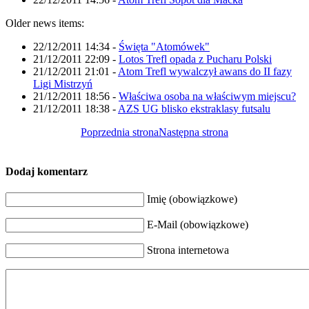
Older news items:
22/12/2011 14:34
-
Święta "Atomówek"
21/12/2011 22:09
-
Lotos Trefl opada z Pucharu Polski
21/12/2011 21:01
-
Atom Trefl wywalczył awans do II fazy
Ligi Mistrzyń
21/12/2011 18:56
-
Właściwa osoba na właściwym miejscu?
21/12/2011 18:38
-
AZS UG blisko ekstraklasy futsalu
Poprzednia strona
Następna strona
Dodaj komentarz
Imię (obowiązkowe)
E-Mail (obowiązkowe)
Strona internetowa