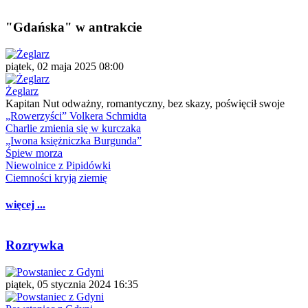
"Gdańska" w antrakcie
piątek, 02 maja 2025 08:00
Żeglarz
Kapitan Nut odważny, romantyczny, bez skazy, poświęcił swoje
„Rowerzyści” Volkera Schmidta
Charlie zmienia się w kurczaka
„Iwona księżniczka Burgunda”
Śpiew morza
Niewolnice z Pipidówki
Ciemności kryją ziemię
więcej ...
Rozrywka
piątek, 05 stycznia 2024 16:35