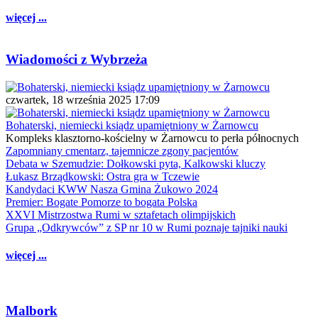
więcej ...
Wiadomości z Wybrzeża
czwartek, 18 września 2025 17:09
Bohaterski, niemiecki ksiądz upamiętniony w Żarnowcu
Kompleks klasztorno-kościelny w Żarnowcu to perła północnych
Zapomniany cmentarz, tajemnicze zgony pacjentów
Debata w Szemudzie: Dołkowski pyta, Kalkowski kluczy
Łukasz Brządkowski: Ostra gra w Tczewie
Kandydaci KWW Nasza Gmina Żukowo 2024
Premier: Bogate Pomorze to bogata Polska
XXVI Mistrzostwa Rumi w sztafetach olimpijskich
Grupa „Odkrywców” z SP nr 10 w Rumi poznaje tajniki nauki
więcej ...
Malbork