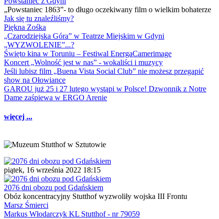
Powstaniec z Gdyni
„Powstaniec 1863”- to długo oczekiwany film o wielkim bohaterze
Jak się tu znaleźliśmy?
Piękna Zośka
„Czarodziejska Góra” w Teatrze Miejskim w Gdyni
„WYZWOLENIE”...?
Święto kina w Toruniu – Festiwal EnergaCamerimage
Koncert „Wolność jest w nas” - wokaliści i muzycy
Jeśli lubisz film „Buena Vista Social Club” nie możesz przegapić
show na Ołowiance
GAROU już 25 i 27 lutego wystąpi w Polsce! Dzwonnik z Notre
Dame zaśpiewa w ERGO Arenie
więcej ...
piątek, 16 września 2022 18:15
2076 dni obozu pod Gdańskiem
Obóz koncentracyjny Stutthof wyzwoliły wojska III Frontu
Marsz Śmierci
Markus Włodarczyk KL Stutthof - nr 79059