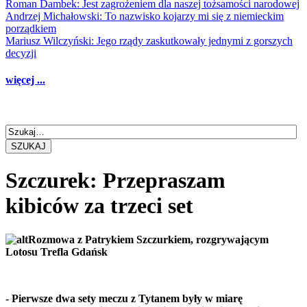
Roman Dambek: Jest zagrożeniem dla naszej tożsamości narodowej
Andrzej Michałowski: To nazwisko kojarzy mi się z niemieckim
porządkiem
Mariusz Wilczyński: Jego rządy zaskutkowały jednymi z gorszych
decyzji
więcej ...
SZUKAJ
Szczurek: Przepraszam
kibiców za trzeci set
Rozmowa z Patrykiem Szczurkiem, rozgrywającym
Lotosu Trefla Gdańsk
- Pierwsze dwa sety meczu z Tytanem były w miarę