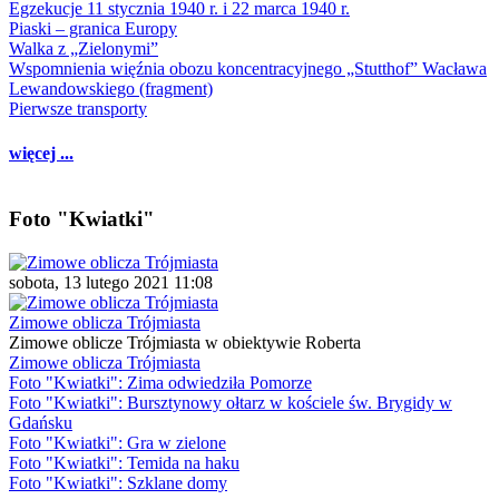
Egzekucje 11 stycznia 1940 r. i 22 marca 1940 r.
Piaski – granica Europy
Walka z „Zielonymi”
Wspomnienia więźnia obozu koncentracyjnego „Stutthof” Wacława
Lewandowskiego (fragment)
Pierwsze transporty
więcej ...
Foto "Kwiatki"
sobota, 13 lutego 2021 11:08
Zimowe oblicza Trójmiasta
Zimowe oblicze Trójmiasta w obiektywie Roberta
Zimowe oblicza Trójmiasta
Foto "Kwiatki": Zima odwiedziła Pomorze
Foto "Kwiatki": Bursztynowy ołtarz w kościele św. Brygidy w
Gdańsku
Foto "Kwiatki": Gra w zielone
Foto "Kwiatki": Temida na haku
Foto "Kwiatki": Szklane domy