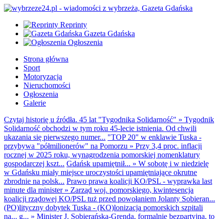
Reprinty
Gazeta Gdańska
Ogłoszenia
Strona główna
Sport
Motoryzacja
Nieruchomości
Ogłoszenia
Galerie
Czytaj historię u źródła. 45 lat "Tygodnika Solidarność"
»
Tygodnik
Solidarność obchodzi w tym roku 45-lecie istnienia. Od chwili
ukazania się pierwszego numer...
"TOP 20" w enklawie Tuska -
przybywa "półmilionerów" na Pomorzu
»
Przy 3,4 proc. inflacji
rocznej w 2025 roku, wynagrodzenia pomorskiej nomenklatury
gospodarczej kszt...
Gdańsk upamiętnił...
»
W sobotę i w niedzielę
w Gdańsku miały miejsce uroczystości upamiętniające okrutne
zbrodnie na polsk...
Prawo prawa koalicji KO/PSL - wyprawka last
minute dla minister
»
Zarząd woj. pomorskiego, kwintesencja
koalicji rządowej KO/PSL tuż przed powołaniem Jolanty Sobieran...
(PO)lityczny dobytek Tuska - (KO)lonizacja pomorskich szpitali
na... g...
»
Minister J. Sobierańska-Grenda, formalnie bezpartyjna, to