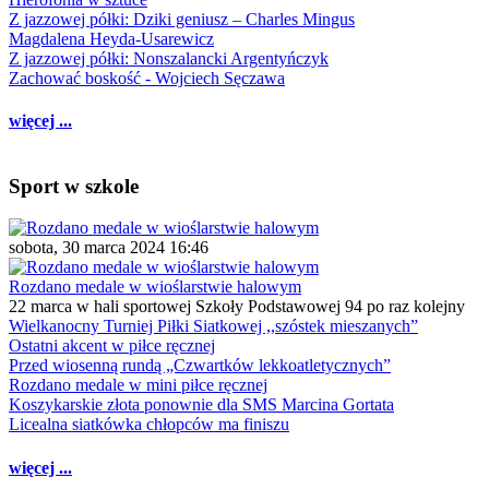
Z jazzowej półki: Dziki geniusz – Charles Mingus
Magdalena Heyda-Usarewicz
Z jazzowej półki: Nonszalancki Argentyńczyk
Zachować boskość - Wojciech Sęczawa
więcej ...
Sport w szkole
sobota, 30 marca 2024 16:46
Rozdano medale w wioślarstwie halowym
22 marca w hali sportowej Szkoły Podstawowej 94 po raz kolejny
Wielkanocny Turniej Piłki Siatkowej ,,szóstek mieszanych”
Ostatni akcent w piłce ręcznej
Przed wiosenną rundą „Czwartków lekkoatletycznych”
Rozdano medale w mini piłce ręcznej
Koszykarskie złota ponownie dla SMS Marcina Gortata
Licealna siatkówka chłopców ma finiszu
więcej ...