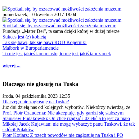
poniedziałek, 10 kwietnia 2017 18:04
Spotkali się, by oszacować możliwości założenia muzeum
Fundacja „Mater Dei”, ta sama dzięki której w dużej mierze
Sukces jest (z) kobietą
Tak się bawi, tak się bawi ROD Kopernik!
Malbork w Europarlamencie
To nie jest jakieś tam miasto, to nie jest jakiś tam zamek
więcej ...
Dlaczego nie głosuję na Tuska
środa, 04 października 2023 12:35
Dlaczego nie zagłosuję na Tuska?
Już dni dzielą nas od kolejnych wyborów. Niektórzy twierdzą, że
Prof. Piotr Czauderna: Nie akceptuję, gdy gardzi się słabszym
Stanisław Fudakowski: On chce rządzić i dzielić a to jest za mało
Mikołaj Jacek Kujawian: nie mogę wybaczyć panu Tuskowi, że tak
skłócił Polaków
Piotr Kotlarz: Z trzech powodów nie zagłosuję na Tuska i PO