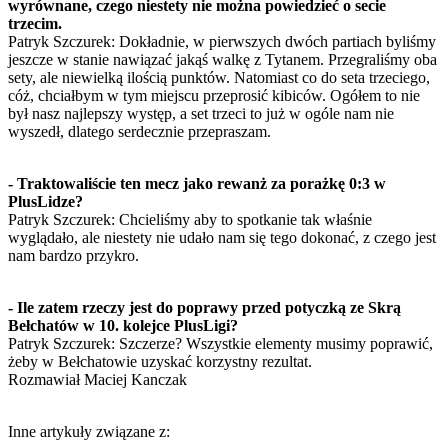
wyrównane, czego niestety nie można powiedzieć o secie
trzecim.
Patryk Szczurek: Dokładnie, w pierwszych dwóch partiach byliśmy
jeszcze w stanie nawiązać jakąś walkę z Tytanem. Przegraliśmy oba
sety, ale niewielką ilością punktów. Natomiast co do seta trzeciego,
cóż, chciałbym w tym miejscu przeprosić kibiców. Ogółem to nie
był nasz najlepszy występ, a set trzeci to już w ogóle nam nie
wyszedł, dlatego serdecznie przepraszam.
- Traktowaliście ten mecz jako rewanż za porażkę 0:3 w
PlusLidze?
Patryk Szczurek: Chcieliśmy aby to spotkanie tak właśnie
wyglądało, ale niestety nie udało nam się tego dokonać, z czego jest
nam bardzo przykro.
- Ile zatem rzeczy jest do poprawy przed potyczką ze Skrą
Bełchatów w 10. kolejce PlusLigi?
Patryk Szczurek: Szczerze? Wszystkie elementy musimy poprawić,
żeby w Bełchatowie uzyskać korzystny rezultat.
Rozmawiał Maciej Kanczak
Inne artykuły związane z: