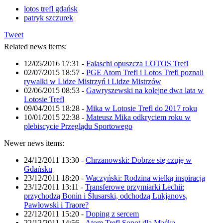
lotos trefl gdańsk
patryk szczurek
Tweet
Related news items:
12/05/2016 17:31
-
Falaschi opuszcza LOTOS Trefl
02/07/2015 18:57
-
PGE Atom Trefl i Lotos Trefl poznali
rywalki w Lidze Mistrzyń i Lidze Mistrzów
02/06/2015 08:53
-
Gawryszewski na kolejne dwa lata w
Lotosie Trefl
09/04/2015 18:28
-
Mika w Lotosie Trefl do 2017 roku
10/01/2015 22:38
-
Mateusz Mika odkryciem roku w
plebiscycie Przeglądu Sportowego
Newer news items:
24/12/2011 13:30
-
Chrzanowski: Dobrze się czuję w
Gdańsku
23/12/2011 18:20
-
Waczyński: Rodzina wielką inspiracją
23/12/2011 13:11
-
Transferowe przymiarki Lechii:
przychodzą Bonin i Ślusarski, odchodzą Lukjanovs,
Pawłowski i Traore?
22/12/2011 15:20
-
Doping z sercem
22/12/2011 14:56
-
Atom Trefl Sopot dla Maćka