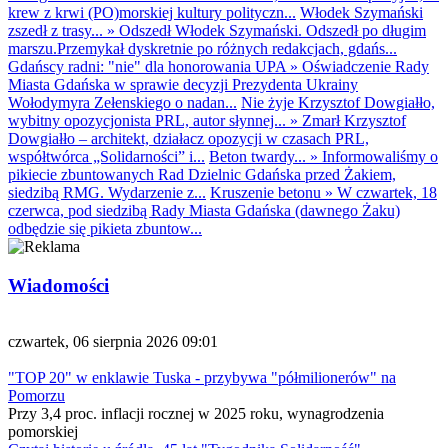
krew z krwi (PO)morskiej kultury polityczn...
Włodek Szymański
zszedł z trasy...
»
Odszedł Włodek Szymański. Odszedł po długim
marszu.Przemykał dyskretnie po różnych redakcjach, gdańs...
Gdańscy radni: "nie" dla honorowania UPA
»
Oświadczenie Rady
Miasta Gdańska w sprawie decyzji Prezydenta Ukrainy
Wołodymyra Zełenskiego o nadan...
Nie żyje Krzysztof Dowgiałło,
wybitny opozycjonista PRL, autor słynnej...
»
Zmarł Krzysztof
Dowgiałło – architekt, działacz opozycji w czasach PRL,
współtwórca „Solidarności” i...
Beton twardy...
»
Informowaliśmy o
pikiecie zbuntowanych Rad Dzielnic Gdańska przed Żakiem,
siedzibą RMG. Wydarzenie z...
Kruszenie betonu
»
W czwartek, 18
czerwca, pod siedzibą Rady Miasta Gdańska (dawnego Żaku)
odbędzie się pikieta zbuntow...
Wiadomości
czwartek, 06 sierpnia 2026 09:01
"TOP 20" w enklawie Tuska - przybywa "półmilionerów" na
Pomorzu
Przy 3,4 proc. inflacji rocznej w 2025 roku, wynagrodzenia
pomorskiej