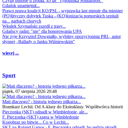
Czytaj historię u źródła. 45 lat "Tygodnika Solidarność"
Gdańsk upamiętnił...
Prawo prawa koalicji KO/PSL - wyprawka last minute dla minister
(PO)lityczny dobytek Tuska - (KO)lonizacja pomorskich szpitali
na... garbach chorych
Włodek Szymański zszedł z trasy...
Gdańscy radni: "nie" dla honorowania UPA
Nie żyje Krzysztof Dowgiałło, wybitny opozycjonista PRL, autor
słynnej „Ballady o Janku Wiśniewskim”
więcej ...
Sport
piątek, 07 sierpnia 2026 20:48
Mati dlaczego? - historia jednego piłkarza...
Bramkarz Lechii. Od A-klasy do Ekstraklasy. Współtwórca historii
Pieczonka (SKT) odpadł w Wimbledonie, ale...
F. Pieczonka (SKT) zagra w Wimbledonie
Krajobraz po bitwie... Co w Lechii...
SKT na Roland Garros - F. Pieczonka odpadł, bo sędzia ukradł...