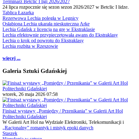
Terminarz Betclic I ligi 2026/2027
24 lipca rozpocznie się sezon sezon 2026/2027 w Betclic I lidze.
Tablica Łazarka
Rezerwowa Lechia poległa w Legnicy
Osłabiona Lechia ukarała nieskuteczną Arkę
Lechia Gdańsk z licencją na grę w Ekstraklasie
Lechia efektownie przypieczętowała awans do Ekstraklasy
Lechia o krok od powrotu do Ekstraklasy
Lechia rozbita w Rzeszowie
więcej ...
Galeria Sztuki Gdańskiej
wtorek, 26 maja 2026 07:58
Finisaż wystawy „Pomiędzy / Przenikania” w Galerii Art Hol
Politechniki Gdańskiej
W Galerii Art Hol na Wydziale Elektroniki, Telekomunikacji i
„Racjonalny” romantyk i mistyk epoki danych
Staszek
Hierofonia w sztuce