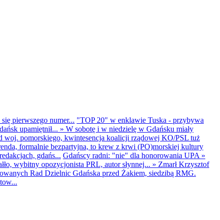
 się pierwszego numer...
"TOP 20" w enklawie Tuska - przybywa
dańsk upamiętnił...
»
W sobotę i w niedzielę w Gdańsku miały
d woj. pomorskiego, kwintesencja koalicji rządowej KO/PSL tuż
renda, formalnie bezpartyjna, to krew z krwi (PO)morskiej kultury
edakcjach, gdańs...
Gdańscy radni: "nie" dla honorowania UPA
»
ło, wybitny opozycjonista PRL, autor słynnej...
»
Zmarł Krzysztof
ntowanych Rad Dzielnic Gdańska przed Żakiem, siedzibą RMG.
tow...