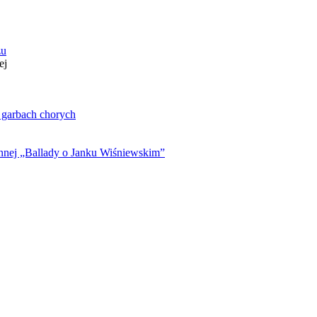
zu
ej
. garbach chorych
ynnej „Ballady o Janku Wiśniewskim”