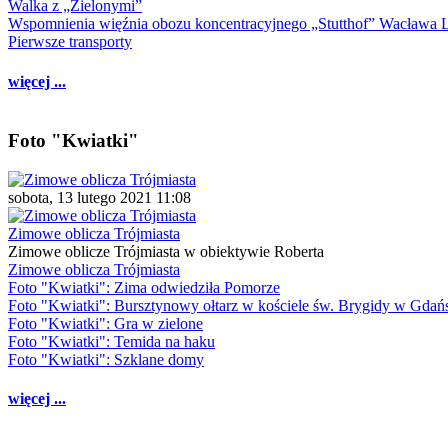
Walka z „Zielonymi”
Wspomnienia więźnia obozu koncentracyjnego „Stutthof” Wacława 
Pierwsze transporty
więcej ...
Foto "Kwiatki"
sobota, 13 lutego 2021 11:08
Zimowe oblicza Trójmiasta
Zimowe oblicze Trójmiasta w obiektywie Roberta
Zimowe oblicza Trójmiasta
Foto "Kwiatki": Zima odwiedziła Pomorze
Foto "Kwiatki": Bursztynowy ołtarz w kościele św. Brygidy w Gdań
Foto "Kwiatki": Gra w zielone
Foto "Kwiatki": Temida na haku
Foto "Kwiatki": Szklane domy
więcej ...