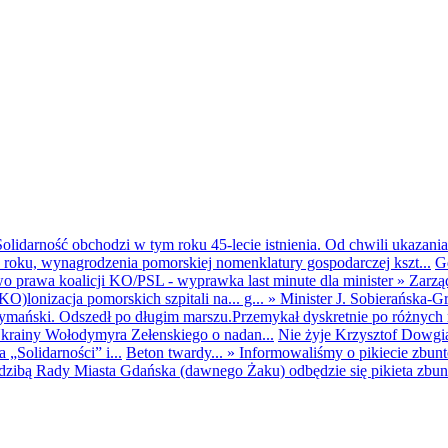
olidarność obchodzi w tym roku 45-lecie istnienia. Od chwili ukazania
25 roku, wynagrodzenia pomorskiej nomenklatury gospodarczej kszt...
G
o prawa koalicji KO/PSL - wyprawka last minute dla minister
»
Zarzą
O)lonizacja pomorskich szpitali na... g...
»
Minister J. Sobierańska-G
mański. Odszedł po długim marszu.Przemykał dyskretnie po różnych r
krainy Wołodymyra Zełenskiego o nadan...
Nie żyje Krzysztof Dowgiał
„Solidarności” i...
Beton twardy...
»
Informowaliśmy o pikiecie zbu
dzibą Rady Miasta Gdańska (dawnego Żaku) odbędzie się pikieta zbun