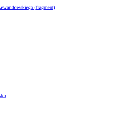
Lewandowskiego (fragment)
sku