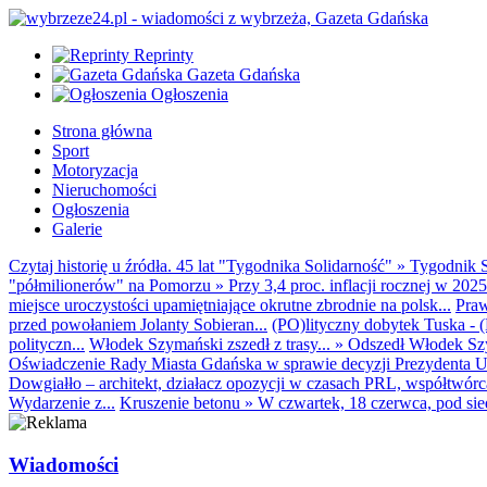
Reprinty
Gazeta Gdańska
Ogłoszenia
Strona główna
Sport
Motoryzacja
Nieruchomości
Ogłoszenia
Galerie
Czytaj historię u źródła. 45 lat "Tygodnika Solidarność"
»
Tygodnik S
"półmilionerów" na Pomorzu
»
Przy 3,4 proc. inflacji rocznej w 20
miejsce uroczystości upamiętniające okrutne zbrodnie na polsk...
Praw
przed powołaniem Jolanty Sobieran...
(PO)lityczny dobytek Tuska - (K
polityczn...
Włodek Szymański zszedł z trasy...
»
Odszedł Włodek Szy
Oświadczenie Rady Miasta Gdańska w sprawie decyzji Prezydenta U
Dowgiałło – architekt, działacz opozycji w czasach PRL, współtwórca 
Wydarzenie z...
Kruszenie betonu
»
W czwartek, 18 czerwca, pod sie
Wiadomości