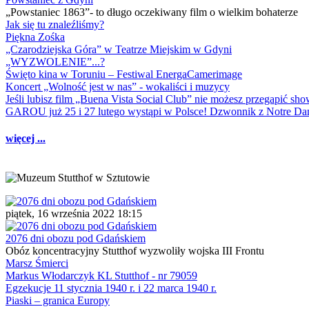
„Powstaniec 1863”- to długo oczekiwany film o wielkim bohaterze
Jak się tu znaleźliśmy?
Piękna Zośka
„Czarodziejska Góra” w Teatrze Miejskim w Gdyni
„WYZWOLENIE”...?
Święto kina w Toruniu – Festiwal EnergaCamerimage
Koncert „Wolność jest w nas” - wokaliści i muzycy
Jeśli lubisz film „Buena Vista Social Club” nie możesz przegapić s
GAROU już 25 i 27 lutego wystąpi w Polsce! Dzwonnik z Notre 
więcej ...
piątek, 16 września 2022 18:15
2076 dni obozu pod Gdańskiem
Obóz koncentracyjny Stutthof wyzwoliły wojska III Frontu
Marsz Śmierci
Markus Włodarczyk KL Stutthof - nr 79059
Egzekucje 11 stycznia 1940 r. i 22 marca 1940 r.
Piaski – granica Europy