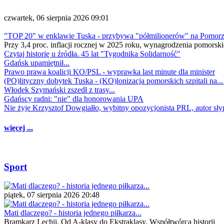
czwartek, 06 sierpnia 2026 09:01
"TOP 20" w enklawie Tuska - przybywa "półmilionerów" na Pomor
Przy 3,4 proc. inflacji rocznej w 2025 roku, wynagrodzenia pomorski
Czytaj historię u źródła. 45 lat "Tygodnika Solidarność"
Gdańsk upamiętnił...
Prawo prawa koalicji KO/PSL - wyprawka last minute dla minister
(PO)lityczny dobytek Tuska - (KO)lonizacja pomorskich szpitali na..
Włodek Szymański zszedł z trasy...
Gdańscy radni: "nie" dla honorowania UPA
Nie żyje Krzysztof Dowgiałło, wybitny opozycjonista PRL, autor sł
więcej ...
Sport
piątek, 07 sierpnia 2026 20:48
Mati dlaczego? - historia jednego piłkarza...
Bramkarz Lechii. Od A-klasy do Ekstraklasy. Współtwórca historii