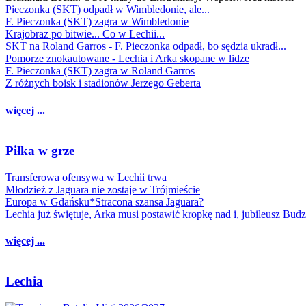
Pieczonka (SKT) odpadł w Wimbledonie, ale...
F. Pieczonka (SKT) zagra w Wimbledonie
Krajobraz po bitwie... Co w Lechii...
SKT na Roland Garros - F. Pieczonka odpadł, bo sędzia ukradł...
Pomorze znokautowane - Lechia i Arka skopane w lidze
F. Pieczonka (SKT) zagra w Roland Garros
Z różnych boisk i stadionów Jerzego Geberta
więcej ...
Piłka w grze
Transferowa ofensywa w Lechii trwa
Młodzież z Jaguara nie zostaje w Trójmieście
Europa w Gdańsku*Stracona szansa Jaguara?
Lechia już świętuje, Arka musi postawić kropkę nad i, jubileusz Bud
więcej ...
Lechia