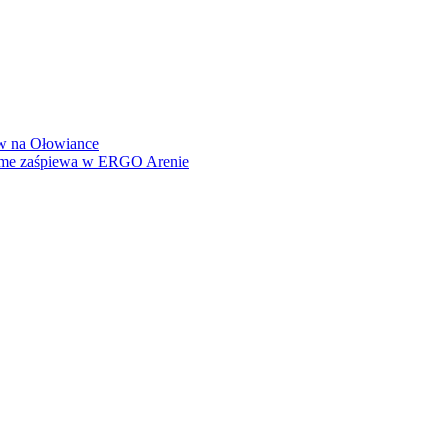
how na Ołowiance
Dame zaśpiewa w ERGO Arenie