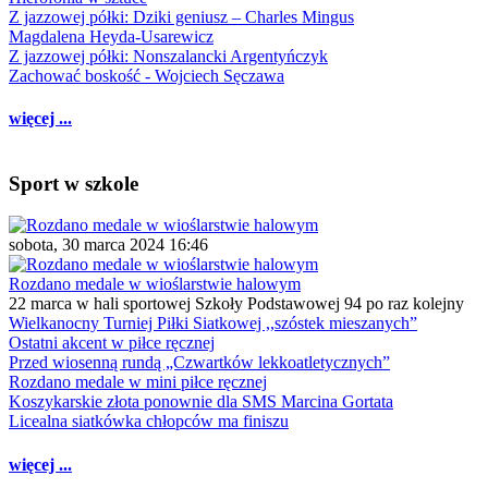
Z jazzowej półki: Dziki geniusz – Charles Mingus
Magdalena Heyda-Usarewicz
Z jazzowej półki: Nonszalancki Argentyńczyk
Zachować boskość - Wojciech Sęczawa
więcej ...
Sport w szkole
sobota, 30 marca 2024 16:46
Rozdano medale w wioślarstwie halowym
22 marca w hali sportowej Szkoły Podstawowej 94 po raz kolejny
Wielkanocny Turniej Piłki Siatkowej ,,szóstek mieszanych”
Ostatni akcent w piłce ręcznej
Przed wiosenną rundą „Czwartków lekkoatletycznych”
Rozdano medale w mini piłce ręcznej
Koszykarskie złota ponownie dla SMS Marcina Gortata
Licealna siatkówka chłopców ma finiszu
więcej ...