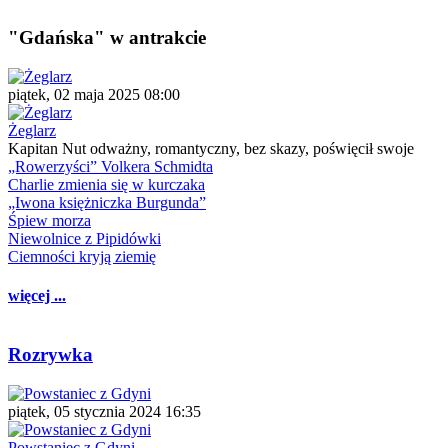
"Gdańska" w antrakcie
piątek, 02 maja 2025 08:00
Żeglarz
Kapitan Nut odważny, romantyczny, bez skazy, poświęcił swoje
„Rowerzyści” Volkera Schmidta
Charlie zmienia się w kurczaka
„Iwona księżniczka Burgunda”
Śpiew morza
Niewolnice z Pipidówki
Ciemności kryją ziemię
więcej ...
Rozrywka
piątek, 05 stycznia 2024 16:35
Powstaniec z Gdyni