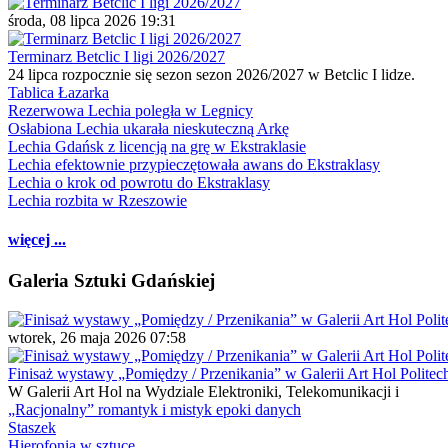
środa, 08 lipca 2026 19:31
Terminarz Betclic I ligi 2026/2027
24 lipca rozpocznie się sezon sezon 2026/2027 w Betclic I lidze.
Tablica Łazarka
Rezerwowa Lechia poległa w Legnicy
Osłabiona Lechia ukarała nieskuteczną Arkę
Lechia Gdańsk z licencją na grę w Ekstraklasie
Lechia efektownie przypieczętowała awans do Ekstraklasy
Lechia o krok od powrotu do Ekstraklasy
Lechia rozbita w Rzeszowie
więcej ...
Galeria Sztuki Gdańskiej
wtorek, 26 maja 2026 07:58
Finisaż wystawy „Pomiędzy / Przenikania” w Galerii Art Hol Politec
W Galerii Art Hol na Wydziale Elektroniki, Telekomunikacji i
„Racjonalny” romantyk i mistyk epoki danych
Staszek
Hierofonia w sztuce