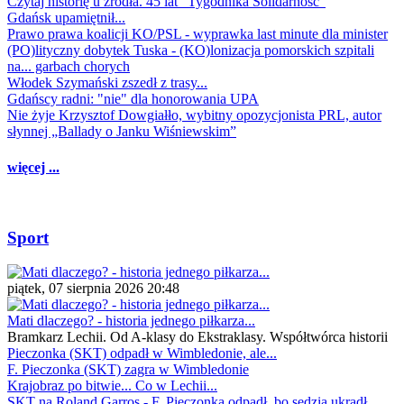
Czytaj historię u źródła. 45 lat "Tygodnika Solidarność"
Gdańsk upamiętnił...
Prawo prawa koalicji KO/PSL - wyprawka last minute dla minister
(PO)lityczny dobytek Tuska - (KO)lonizacja pomorskich szpitali
na... garbach chorych
Włodek Szymański zszedł z trasy...
Gdańscy radni: "nie" dla honorowania UPA
Nie żyje Krzysztof Dowgiałło, wybitny opozycjonista PRL, autor
słynnej „Ballady o Janku Wiśniewskim”
więcej ...
Sport
piątek, 07 sierpnia 2026 20:48
Mati dlaczego? - historia jednego piłkarza...
Bramkarz Lechii. Od A-klasy do Ekstraklasy. Współtwórca historii
Pieczonka (SKT) odpadł w Wimbledonie, ale...
F. Pieczonka (SKT) zagra w Wimbledonie
Krajobraz po bitwie... Co w Lechii...
SKT na Roland Garros - F. Pieczonka odpadł, bo sędzia ukradł...