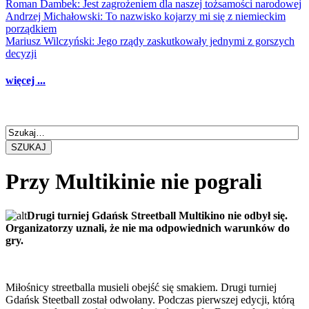
Roman Dambek: Jest zagrożeniem dla naszej tożsamości narodowej
Andrzej Michałowski: To nazwisko kojarzy mi się z niemieckim
porządkiem
Mariusz Wilczyński: Jego rządy zaskutkowały jednymi z gorszych
decyzji
więcej ...
SZUKAJ
Przy Multikinie nie pograli
Drugi turniej Gdańsk Streetball Multikino nie odbył się.
Organizatorzy uznali, że nie ma odpowiednich warunków do
gry.
Miłośnicy streetballa musieli obejść się smakiem. Drugi turniej
Gdańsk Steetball został odwołany. Podczas pierwszej edycji, którą