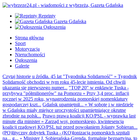
Reprinty
Gazeta Gdańska
Ogłoszenia
Strona główna
Sport
Motoryzacja
Nieruchomości
Ogłoszenia
Galerie
Czytaj historię u źródła. 45 lat "Tygodnika Solidarność"
»
Tygodnik
Solidarność obchodzi w tym roku 45-lecie istnienia. Od chwili
ukazania się pierwszego numer...
"TOP 20" w enklawie Tuska -
przybywa "półmilionerów" na Pomorzu
»
Przy 3,4 proc. inflacji
rocznej w 2025 roku, wynagrodzenia pomorskiej nomenklatury
gospodarczej kszt...
Gdańsk upamiętnił...
»
W sobotę i w niedzielę
w Gdańsku miały miejsce uroczystości upamiętniające okrutne
zbrodnie na polsk...
Prawo prawa koalicji KO/PSL - wyprawka last
minute dla minister
»
Zarząd woj. pomorskiego, kwintesencja
koalicji rządowej KO/PSL tuż przed powołaniem Jolanty Sobieran...
(PO)lityczny dobytek Tuska - (KO)lonizacja pomorskich szpitali
na... g...
»
Minister J. Sobierańska-Grenda, formalnie bezpartyjna, to