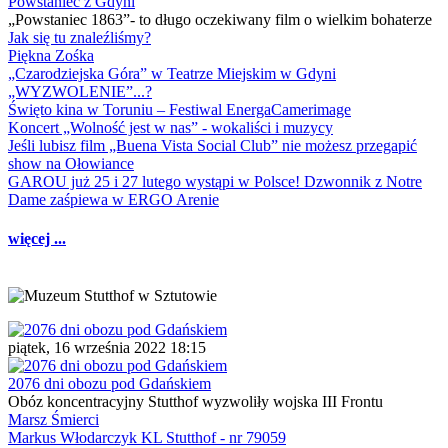
Powstaniec z Gdyni
„Powstaniec 1863”- to długo oczekiwany film o wielkim bohaterze
Jak się tu znaleźliśmy?
Piękna Zośka
„Czarodziejska Góra” w Teatrze Miejskim w Gdyni
„WYZWOLENIE”...?
Święto kina w Toruniu – Festiwal EnergaCamerimage
Koncert „Wolność jest w nas” - wokaliści i muzycy
Jeśli lubisz film „Buena Vista Social Club” nie możesz przegapić
show na Ołowiance
GAROU już 25 i 27 lutego wystąpi w Polsce! Dzwonnik z Notre
Dame zaśpiewa w ERGO Arenie
więcej ...
piątek, 16 września 2022 18:15
2076 dni obozu pod Gdańskiem
Obóz koncentracyjny Stutthof wyzwoliły wojska III Frontu
Marsz Śmierci
Markus Włodarczyk KL Stutthof - nr 79059