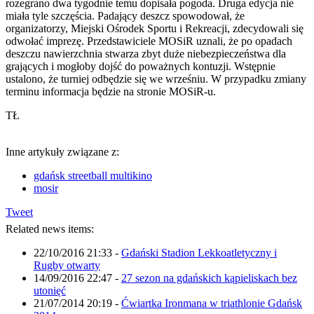
rozegrano dwa tygodnie temu dopisała pogoda. Druga edycja nie
miała tyle szczęścia. Padający deszcz spowodował, że
organizatorzy, Miejski Ośrodek Sportu i Rekreacji, zdecydowali się
odwołać imprezę. Przedstawiciele MOSiR uznali, że po opadach
deszczu nawierzchnia stwarza zbyt duże niebezpieczeństwa dla
grających i mogłoby dojść do poważnych kontuzji. Wstępnie
ustalono, że turniej odbędzie się we wrześniu. W przypadku zmiany
terminu informacja będzie na stronie MOSiR-u.
TŁ
Inne artykuły związane z:
gdańsk streetball multikino
mosir
Tweet
Related news items:
22/10/2016 21:33
-
Gdański Stadion Lekkoatletyczny i
Rugby otwarty
14/09/2016 22:47
-
27 sezon na gdańskich kąpieliskach bez
utonięć
21/07/2014 20:19
-
Ćwiartka Ironmana w triathlonie Gdańsk