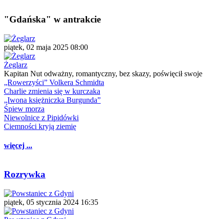
"Gdańska" w antrakcie
piątek, 02 maja 2025 08:00
Żeglarz
Kapitan Nut odważny, romantyczny, bez skazy, poświęcił swoje
„Rowerzyści” Volkera Schmidta
Charlie zmienia się w kurczaka
„Iwona księżniczka Burgunda”
Śpiew morza
Niewolnice z Pipidówki
Ciemności kryją ziemię
więcej ...
Rozrywka
piątek, 05 stycznia 2024 16:35