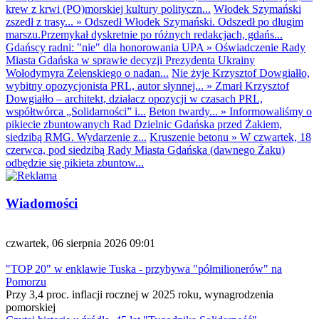
krew z krwi (PO)morskiej kultury polityczn...
Włodek Szymański
zszedł z trasy...
»
Odszedł Włodek Szymański. Odszedł po długim
marszu.Przemykał dyskretnie po różnych redakcjach, gdańs...
Gdańscy radni: "nie" dla honorowania UPA
»
Oświadczenie Rady
Miasta Gdańska w sprawie decyzji Prezydenta Ukrainy
Wołodymyra Zełenskiego o nadan...
Nie żyje Krzysztof Dowgiałło,
wybitny opozycjonista PRL, autor słynnej...
»
Zmarł Krzysztof
Dowgiałło – architekt, działacz opozycji w czasach PRL,
współtwórca „Solidarności” i...
Beton twardy...
»
Informowaliśmy o
pikiecie zbuntowanych Rad Dzielnic Gdańska przed Żakiem,
siedzibą RMG. Wydarzenie z...
Kruszenie betonu
»
W czwartek, 18
czerwca, pod siedzibą Rady Miasta Gdańska (dawnego Żaku)
odbędzie się pikieta zbuntow...
Wiadomości
czwartek, 06 sierpnia 2026 09:01
"TOP 20" w enklawie Tuska - przybywa "półmilionerów" na
Pomorzu
Przy 3,4 proc. inflacji rocznej w 2025 roku, wynagrodzenia
pomorskiej