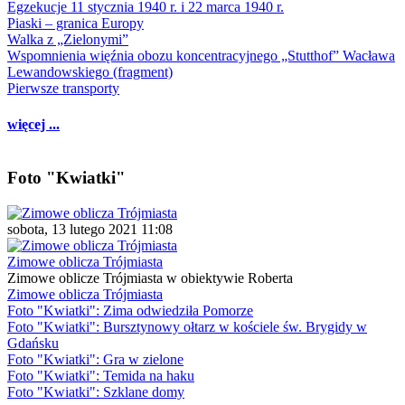
Egzekucje 11 stycznia 1940 r. i 22 marca 1940 r.
Piaski – granica Europy
Walka z „Zielonymi”
Wspomnienia więźnia obozu koncentracyjnego „Stutthof” Wacława
Lewandowskiego (fragment)
Pierwsze transporty
więcej ...
Foto "Kwiatki"
sobota, 13 lutego 2021 11:08
Zimowe oblicza Trójmiasta
Zimowe oblicze Trójmiasta w obiektywie Roberta
Zimowe oblicza Trójmiasta
Foto "Kwiatki": Zima odwiedziła Pomorze
Foto "Kwiatki": Bursztynowy ołtarz w kościele św. Brygidy w
Gdańsku
Foto "Kwiatki": Gra w zielone
Foto "Kwiatki": Temida na haku
Foto "Kwiatki": Szklane domy