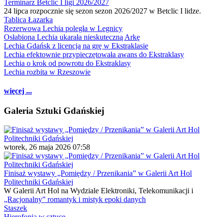
Terminarz Betclic I ligi 2026/2027
24 lipca rozpocznie się sezon sezon 2026/2027 w Betclic I lidze.
Tablica Łazarka
Rezerwowa Lechia poległa w Legnicy
Osłabiona Lechia ukarała nieskuteczną Arkę
Lechia Gdańsk z licencją na grę w Ekstraklasie
Lechia efektownie przypieczętowała awans do Ekstraklasy
Lechia o krok od powrotu do Ekstraklasy
Lechia rozbita w Rzeszowie
więcej ...
Galeria Sztuki Gdańskiej
wtorek, 26 maja 2026 07:58
Finisaż wystawy „Pomiędzy / Przenikania” w Galerii Art Hol
Politechniki Gdańskiej
W Galerii Art Hol na Wydziale Elektroniki, Telekomunikacji i
„Racjonalny” romantyk i mistyk epoki danych
Staszek
Hierofonia w sztuce