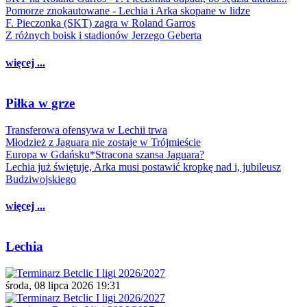
Pomorze znokautowane - Lechia i Arka skopane w lidze
F. Pieczonka (SKT) zagra w Roland Garros
Z różnych boisk i stadionów Jerzego Geberta
więcej ...
Piłka w grze
Transferowa ofensywa w Lechii trwa
Młodzież z Jaguara nie zostaje w Trójmieście
Europa w Gdańsku*Stracona szansa Jaguara?
Lechia już świętuje, Arka musi postawić kropkę nad i, jubileusz
Budziwojskiego
więcej ...
Lechia
środa, 08 lipca 2026 19:31