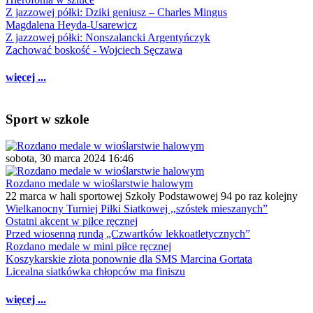
Z jazzowej półki: Dziki geniusz – Charles Mingus
Magdalena Heyda-Usarewicz
Z jazzowej półki: Nonszalancki Argentyńczyk
Zachować boskość - Wojciech Sęczawa
więcej ...
Sport w szkole
sobota, 30 marca 2024 16:46
Rozdano medale w wioślarstwie halowym
22 marca w hali sportowej Szkoły Podstawowej 94 po raz kolejny
Wielkanocny Turniej Piłki Siatkowej ,,szóstek mieszanych”
Ostatni akcent w piłce ręcznej
Przed wiosenną rundą „Czwartków lekkoatletycznych”
Rozdano medale w mini piłce ręcznej
Koszykarskie złota ponownie dla SMS Marcina Gortata
Licealna siatkówka chłopców ma finiszu
więcej ...