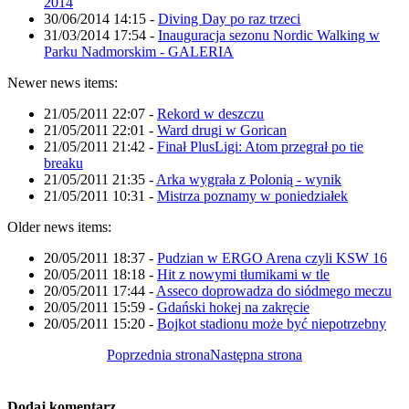
2014
30/06/2014 14:15
-
Diving Day po raz trzeci
31/03/2014 17:54
-
Inauguracja sezonu Nordic Walking w
Parku Nadmorskim - GALERIA
Newer news items:
21/05/2011 22:07
-
Rekord w deszczu
21/05/2011 22:01
-
Ward drugi w Gorican
21/05/2011 21:42
-
Finał PlusLigi: Atom przegrał po tie
breaku
21/05/2011 21:35
-
Arka wygrała z Polonią - wynik
21/05/2011 10:31
-
Mistrza poznamy w poniedziałek
Older news items:
20/05/2011 18:37
-
Pudzian w ERGO Arena czyli KSW 16
20/05/2011 18:18
-
Hit z nowymi tłumikami w tle
20/05/2011 17:44
-
Asseco doprowadza do siódmego meczu
20/05/2011 15:59
-
Gdański hokej na zakręcie
20/05/2011 15:20
-
Bojkot stadionu może być niepotrzebny
Poprzednia strona
Następna strona
Dodaj komentarz