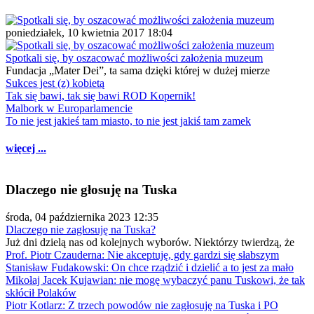
poniedziałek, 10 kwietnia 2017 18:04
Spotkali się, by oszacować możliwości założenia muzeum
Fundacja „Mater Dei”, ta sama dzięki której w dużej mierze
Sukces jest (z) kobietą
Tak się bawi, tak się bawi ROD Kopernik!
Malbork w Europarlamencie
To nie jest jakieś tam miasto, to nie jest jakiś tam zamek
więcej ...
Dlaczego nie głosuję na Tuska
środa, 04 października 2023 12:35
Dlaczego nie zagłosuję na Tuska?
Już dni dzielą nas od kolejnych wyborów. Niektórzy twierdzą, że
Prof. Piotr Czauderna: Nie akceptuję, gdy gardzi się słabszym
Stanisław Fudakowski: On chce rządzić i dzielić a to jest za mało
Mikołaj Jacek Kujawian: nie mogę wybaczyć panu Tuskowi, że tak
skłócił Polaków
Piotr Kotlarz: Z trzech powodów nie zagłosuję na Tuska i PO