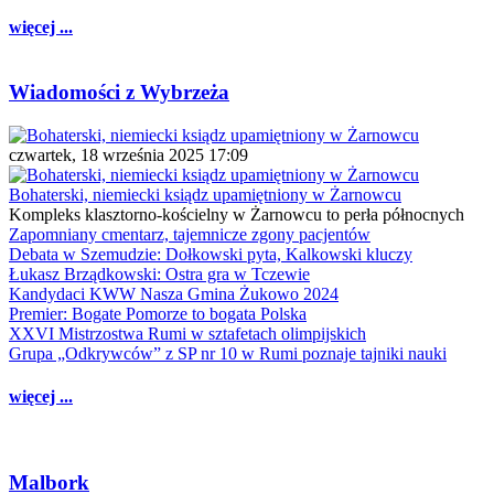
więcej ...
Wiadomości z Wybrzeża
czwartek, 18 września 2025 17:09
Bohaterski, niemiecki ksiądz upamiętniony w Żarnowcu
Kompleks klasztorno-kościelny w Żarnowcu to perła północnych
Zapomniany cmentarz, tajemnicze zgony pacjentów
Debata w Szemudzie: Dołkowski pyta, Kalkowski kluczy
Łukasz Brządkowski: Ostra gra w Tczewie
Kandydaci KWW Nasza Gmina Żukowo 2024
Premier: Bogate Pomorze to bogata Polska
XXVI Mistrzostwa Rumi w sztafetach olimpijskich
Grupa „Odkrywców” z SP nr 10 w Rumi poznaje tajniki nauki
więcej ...
Malbork