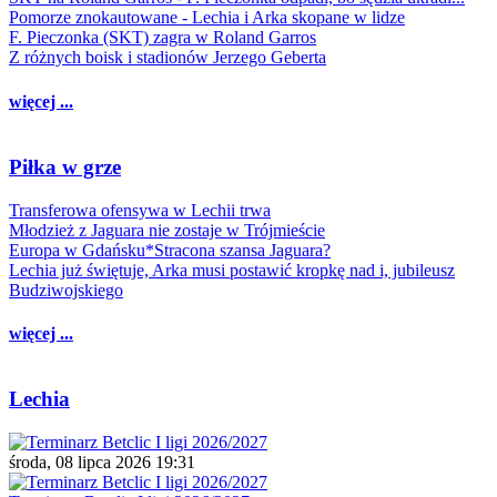
Pomorze znokautowane - Lechia i Arka skopane w lidze
F. Pieczonka (SKT) zagra w Roland Garros
Z różnych boisk i stadionów Jerzego Geberta
więcej ...
Piłka w grze
Transferowa ofensywa w Lechii trwa
Młodzież z Jaguara nie zostaje w Trójmieście
Europa w Gdańsku*Stracona szansa Jaguara?
Lechia już świętuje, Arka musi postawić kropkę nad i, jubileusz
Budziwojskiego
więcej ...
Lechia
środa, 08 lipca 2026 19:31