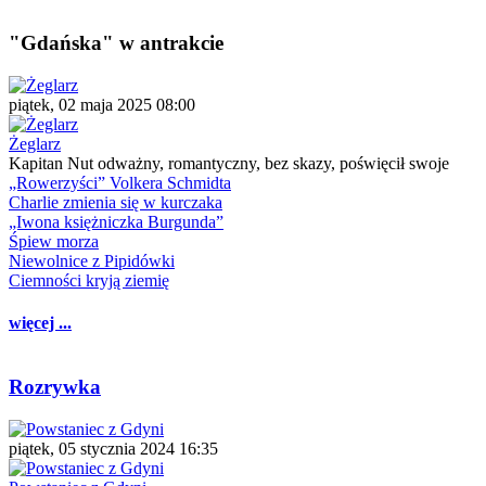
"Gdańska" w antrakcie
piątek, 02 maja 2025 08:00
Żeglarz
Kapitan Nut odważny, romantyczny, bez skazy, poświęcił swoje
„Rowerzyści” Volkera Schmidta
Charlie zmienia się w kurczaka
„Iwona księżniczka Burgunda”
Śpiew morza
Niewolnice z Pipidówki
Ciemności kryją ziemię
więcej ...
Rozrywka
piątek, 05 stycznia 2024 16:35