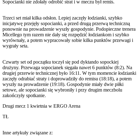
Sopocianki nie zdołały odrobić strat i w meczu był remis.
Trzeci set miał kilka odsłon. Lepiej zaczęły łodzianki, szybko
inicjatywę przejęły sopocianki, a przed drugą przerwą techniczną
ponownie na prowadzenie wyszły gospodynie. Podopieczne trenera
Micellego tym razem nie dały się rozpędzić łodziankom i szybko
wyrównały, a potem wypracowały sobie kilka punktów przewagi i
wygrały seta.
Czwarty set od początku toczył się pod dyktando sopockiej
drużyny. Przewaga sopocianek sięgała nawet 6 punktów (8:2). Na
drugiej przerwie technicznej było 16:11. W tym momencie łodzianki
zaczęły odrabiać straty i doprowadziły do remisu (18:18), a potem
wyszły na prowadzenie (19:18). Gospodynie miały dwie piłki
setowe, ale sopocianki się wybroniły i przy drugim meczbolu
zakończyły spotkanie.
Drugi mecz 1 kwietnia w ERGO Arena
TŁ
Inne artykuły związane z: