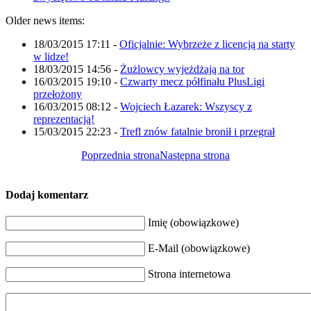
Older news items:
18/03/2015 17:11
-
Oficjalnie: Wybrzeże z licencją na starty
w lidze!
18/03/2015 14:56
-
Żużlowcy wyjeżdżają na tor
16/03/2015 19:10
-
Czwarty mecz półfinału PlusLigi
przełożony
16/03/2015 08:12
-
Wojciech Łazarek: Wszyscy z
reprezentacją!
15/03/2015 22:23
-
Trefl znów fatalnie bronił i przegrał
Poprzednia strona
Następna strona
Dodaj komentarz
Imię (obowiązkowe)
E-Mail (obowiązkowe)
Strona internetowa