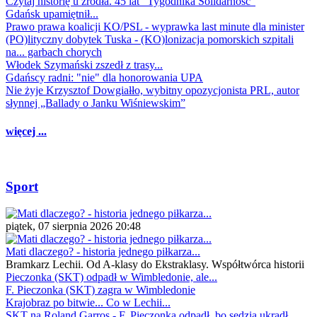
Czytaj historię u źródła. 45 lat "Tygodnika Solidarność"
Gdańsk upamiętnił...
Prawo prawa koalicji KO/PSL - wyprawka last minute dla minister
(PO)lityczny dobytek Tuska - (KO)lonizacja pomorskich szpitali
na... garbach chorych
Włodek Szymański zszedł z trasy...
Gdańscy radni: "nie" dla honorowania UPA
Nie żyje Krzysztof Dowgiałło, wybitny opozycjonista PRL, autor
słynnej „Ballady o Janku Wiśniewskim”
więcej ...
Sport
piątek, 07 sierpnia 2026 20:48
Mati dlaczego? - historia jednego piłkarza...
Bramkarz Lechii. Od A-klasy do Ekstraklasy. Współtwórca historii
Pieczonka (SKT) odpadł w Wimbledonie, ale...
F. Pieczonka (SKT) zagra w Wimbledonie
Krajobraz po bitwie... Co w Lechii...
SKT na Roland Garros - F. Pieczonka odpadł, bo sędzia ukradł...