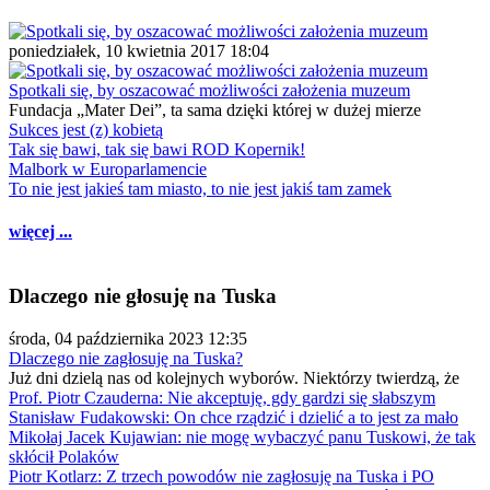
poniedziałek, 10 kwietnia 2017 18:04
Spotkali się, by oszacować możliwości założenia muzeum
Fundacja „Mater Dei”, ta sama dzięki której w dużej mierze
Sukces jest (z) kobietą
Tak się bawi, tak się bawi ROD Kopernik!
Malbork w Europarlamencie
To nie jest jakieś tam miasto, to nie jest jakiś tam zamek
więcej ...
Dlaczego nie głosuję na Tuska
środa, 04 października 2023 12:35
Dlaczego nie zagłosuję na Tuska?
Już dni dzielą nas od kolejnych wyborów. Niektórzy twierdzą, że
Prof. Piotr Czauderna: Nie akceptuję, gdy gardzi się słabszym
Stanisław Fudakowski: On chce rządzić i dzielić a to jest za mało
Mikołaj Jacek Kujawian: nie mogę wybaczyć panu Tuskowi, że tak
skłócił Polaków
Piotr Kotlarz: Z trzech powodów nie zagłosuję na Tuska i PO