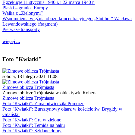
Egzekucje 11 stycznia 1940 r. i 22 marca 1940 r.
Piaski – granica Europy
Walka z „Zielonymi”
Wspomnienia więźnia obozu koncentracyjnego „Stutthof” Wacława
Lewandowskiego (fragment)
Pierwsze transporty
więcej ...
Foto "Kwiatki"
sobota, 13 lutego 2021 11:08
Zimowe oblicza Trójmiasta
Zimowe oblicze Trójmiasta w obiektywie Roberta
Zimowe oblicza Trójmiasta
Foto "Kwiatki": Zima odwiedziła Pomorze
Foto "Kwiatki": Bursztynowy ołtarz w kościele św. Brygidy w
Gdańsku
Foto "Kwiatki": Gra w zielone
Foto "Kwiatki": Temida na haku
Foto "Kwiatki": Szklane domy