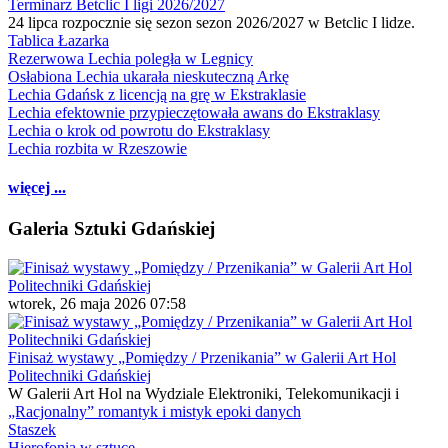
Terminarz Betclic I ligi 2026/2027
24 lipca rozpocznie się sezon sezon 2026/2027 w Betclic I lidze.
Tablica Łazarka
Rezerwowa Lechia poległa w Legnicy
Osłabiona Lechia ukarała nieskuteczną Arkę
Lechia Gdańsk z licencją na grę w Ekstraklasie
Lechia efektownie przypieczętowała awans do Ekstraklasy
Lechia o krok od powrotu do Ekstraklasy
Lechia rozbita w Rzeszowie
więcej ...
Galeria Sztuki Gdańskiej
wtorek, 26 maja 2026 07:58
Finisaż wystawy „Pomiędzy / Przenikania” w Galerii Art Hol
Politechniki Gdańskiej
W Galerii Art Hol na Wydziale Elektroniki, Telekomunikacji i
„Racjonalny” romantyk i mistyk epoki danych
Staszek
Hierofonia w sztuce