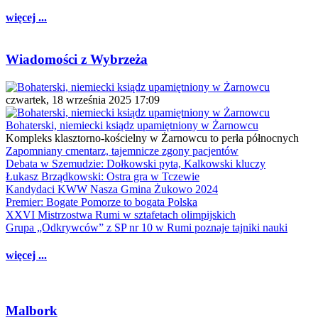
więcej ...
Wiadomości z Wybrzeża
czwartek, 18 września 2025 17:09
Bohaterski, niemiecki ksiądz upamiętniony w Żarnowcu
Kompleks klasztorno-kościelny w Żarnowcu to perła północnych
Zapomniany cmentarz, tajemnicze zgony pacjentów
Debata w Szemudzie: Dołkowski pyta, Kalkowski kluczy
Łukasz Brządkowski: Ostra gra w Tczewie
Kandydaci KWW Nasza Gmina Żukowo 2024
Premier: Bogate Pomorze to bogata Polska
XXVI Mistrzostwa Rumi w sztafetach olimpijskich
Grupa „Odkrywców” z SP nr 10 w Rumi poznaje tajniki nauki
więcej ...
Malbork