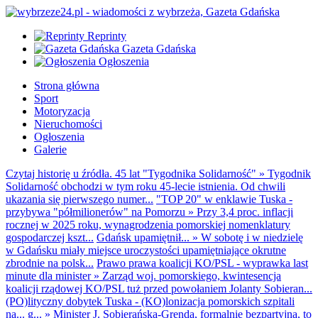
Reprinty
Gazeta Gdańska
Ogłoszenia
Strona główna
Sport
Motoryzacja
Nieruchomości
Ogłoszenia
Galerie
Czytaj historię u źródła. 45 lat "Tygodnika Solidarność"
»
Tygodnik
Solidarność obchodzi w tym roku 45-lecie istnienia. Od chwili
ukazania się pierwszego numer...
"TOP 20" w enklawie Tuska -
przybywa "półmilionerów" na Pomorzu
»
Przy 3,4 proc. inflacji
rocznej w 2025 roku, wynagrodzenia pomorskiej nomenklatury
gospodarczej kszt...
Gdańsk upamiętnił...
»
W sobotę i w niedzielę
w Gdańsku miały miejsce uroczystości upamiętniające okrutne
zbrodnie na polsk...
Prawo prawa koalicji KO/PSL - wyprawka last
minute dla minister
»
Zarząd woj. pomorskiego, kwintesencja
koalicji rządowej KO/PSL tuż przed powołaniem Jolanty Sobieran...
(PO)lityczny dobytek Tuska - (KO)lonizacja pomorskich szpitali
na... g...
»
Minister J. Sobierańska-Grenda, formalnie bezpartyjna, to