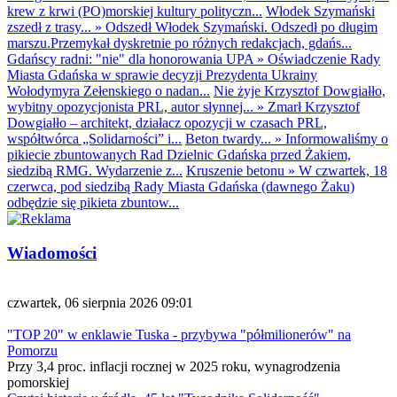
krew z krwi (PO)morskiej kultury polityczn...
Włodek Szymański
zszedł z trasy...
»
Odszedł Włodek Szymański. Odszedł po długim
marszu.Przemykał dyskretnie po różnych redakcjach, gdańs...
Gdańscy radni: "nie" dla honorowania UPA
»
Oświadczenie Rady
Miasta Gdańska w sprawie decyzji Prezydenta Ukrainy
Wołodymyra Zełenskiego o nadan...
Nie żyje Krzysztof Dowgiałło,
wybitny opozycjonista PRL, autor słynnej...
»
Zmarł Krzysztof
Dowgiałło – architekt, działacz opozycji w czasach PRL,
współtwórca „Solidarności” i...
Beton twardy...
»
Informowaliśmy o
pikiecie zbuntowanych Rad Dzielnic Gdańska przed Żakiem,
siedzibą RMG. Wydarzenie z...
Kruszenie betonu
»
W czwartek, 18
czerwca, pod siedzibą Rady Miasta Gdańska (dawnego Żaku)
odbędzie się pikieta zbuntow...
Wiadomości
czwartek, 06 sierpnia 2026 09:01
"TOP 20" w enklawie Tuska - przybywa "półmilionerów" na
Pomorzu
Przy 3,4 proc. inflacji rocznej w 2025 roku, wynagrodzenia
pomorskiej