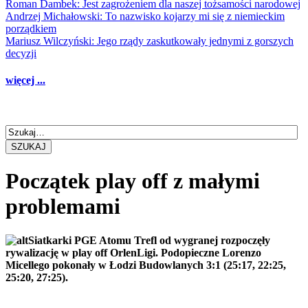
Roman Dambek: Jest zagrożeniem dla naszej tożsamości narodowej
Andrzej Michałowski: To nazwisko kojarzy mi się z niemieckim
porządkiem
Mariusz Wilczyński: Jego rządy zaskutkowały jednymi z gorszych
decyzji
więcej ...
SZUKAJ
Początek play off z małymi
problemami
Siatkarki PGE Atomu Trefl od wygranej rozpoczęły
rywalizację w play off OrlenLigi. Podopieczne Lorenzo
Micellego pokonały w Łodzi Budowlanych 3:1 (25:17, 22:25,
25:20, 27:25).