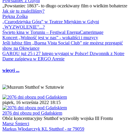
Powstaniec z Gdyni
„Powstaniec 1863”- to długo oczekiwany film o wielkim bohaterze
Jak się tu znaleźliśmy?
Piękna Zośka
„Czarodziejska Góra” w Teatrze Miejskim w Gdyni
„WYZWOLENIE”...?
Święto kina w Toruniu – Festiwal EnergaCamerimage
Koncert „Wolność jest w nas” - wokaliści i muzycy
Jeśli lubisz film „Buena Vista Social Club” nie możesz przegapić
show na Ołowiance
GAROU już 25 i 27 lutego wystąpi w Polsce! Dzwonnik z Notre
Dame zaśpiewa w ERGO Arenie
więcej ...
piątek, 16 września 2022 18:15
2076 dni obozu pod Gdańskiem
Obóz koncentracyjny Stutthof wyzwoliły wojska III Frontu
Marsz Śmierci
Markus Włodarczyk KL Stutthof - nr 79059