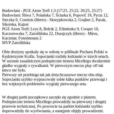
Budowlani - PGE Atom Trefl 1:3 (17:25, 25:22, 20:25, 25:27)
Budowlani: Śliwa 7, Polańska 7, Ściurka 6, Popović 19, Pycia 12,
Sieczka 9, Courtois (libero) - Skrzypkowska 2, Grajber 2, Pacak,
Sikorska, Kajzer
PGE Atom Trefl: Leys 8, Bełcik 2, Efimienko 9, Cooper 10,
Kaczorowska 7, Zaroślińska 22, Durajczyk (libero) - Miros,
Kaczmar, Fonoimoana 2
MVP Zaroślińska
Obie drużyny spotkały się w sobotę w półfinale Pucharu Polski w
Kędzierzynie Koźlu. Sopocianki rozbiły łodzianki w trzech setach.
W sezonie zasadniczym podopieczne trenera Micellego dwukrotnie
gładko wygrały z rywalkami. W pierwszym meczu play off tak
łatwo nie było.
Pierwszy set przebiega tak jak dotychczasowe mecze obu ekip.
Sopocianki szybko wypracowały sobie kilka punktów przewagi i
bez większych problemów wygrały pierwszego seta.
W drugiej partii początkowo zaczęło się zgodnie z planem.
Podopieczne trenera Micellego prowadziły na pierwszej i drugiej
przerwie technicznej. Po powrocie na parkiet łodzianki szybko
doprowadziły do wyrównania, a następnie objęły prowadzenie.