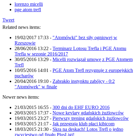
lorenzo micelli
pge atom trefl
Tweet
Related news items:
19/02/2017 17:33
-
"Atomówki" bez siły ogniowej w
Rzeszowie
28/06/2016 13:22
-
Terminarz Lotosu Trefla i PGE Atomu
Trefla w sezonie 2016/2017
30/05/2016 13:29
-
Micelli rozwiązał umowę z PGE Atomem
Trefl
10/05/2016 14:01
-
PGE Atom Trefl rezygnuje z europejskich
pucharów
20/04/2016 19:10
-
Zabrakło instynktu zabójcy - 0:2
"Atomówek" w finale
Newer news items:
21/03/2015 16:55
-
300 dni do EHF EURO 2016
20/03/2015 17:37
-
Nowe kevlary gdańskich żużlowców
19/03/2015 23:27
-
Pierwszy trening gdańskich żużlowców
19/03/2015 21:17
-
Jak przegrają klub płaci kibicom
18/03/2015 21:30
-
Skra na deskach! Lotos Trefl o jedno
zwycięstwo od finału PlusLigi!