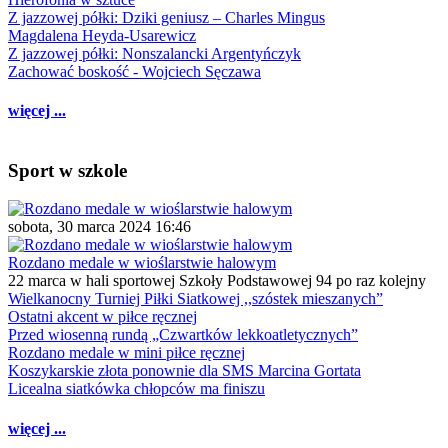
Z jazzowej półki: Dziki geniusz – Charles Mingus
Magdalena Heyda-Usarewicz
Z jazzowej półki: Nonszalancki Argentyńczyk
Zachować boskość - Wojciech Sęczawa
więcej ...
Sport w szkole
sobota, 30 marca 2024 16:46
Rozdano medale w wioślarstwie halowym
22 marca w hali sportowej Szkoły Podstawowej 94 po raz kolejny
Wielkanocny Turniej Piłki Siatkowej ,,szóstek mieszanych”
Ostatni akcent w piłce ręcznej
Przed wiosenną rundą „Czwartków lekkoatletycznych”
Rozdano medale w mini piłce ręcznej
Koszykarskie złota ponownie dla SMS Marcina Gortata
Licealna siatkówka chłopców ma finiszu
więcej ...