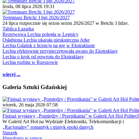
środa, 08 lipca 2026 19:31
Terminarz Betclic I ligi 2026/2027
24 lipca rozpocznie się sezon sezon 2026/2027 w Betclic I lidze.
Tablica Łazarka
Rezerwowa Lechia poległa w Legnicy
Osłabiona Lechia ukarała nieskuteczną Arkę
Lechia Gdańsk z licencją na grę w Ekstraklasie
Lechia efektownie przypieczętowała awans do Ekstraklasy
Lechia o krok od powrotu do Ekstraklasy
Lechia rozbita w Rzeszowie
więcej ...
Galeria Sztuki Gdańskiej
wtorek, 26 maja 2026 07:58
Finisaż wystawy „Pomiędzy / Przenikania” w Galerii Art Hol Politec
W Galerii Art Hol na Wydziale Elektroniki, Telekomunikacji i
„Racjonalny” romantyk i mistyk epoki danych
Staszek
Hierofonia w sztuce