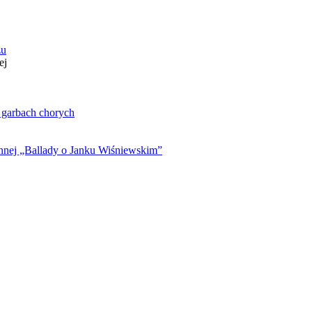
zu
ej
. garbach chorych
ynnej „Ballady o Janku Wiśniewskim”