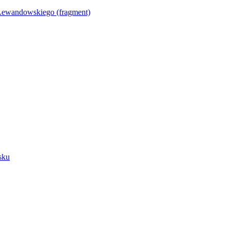
Lewandowskiego (fragment)
sku