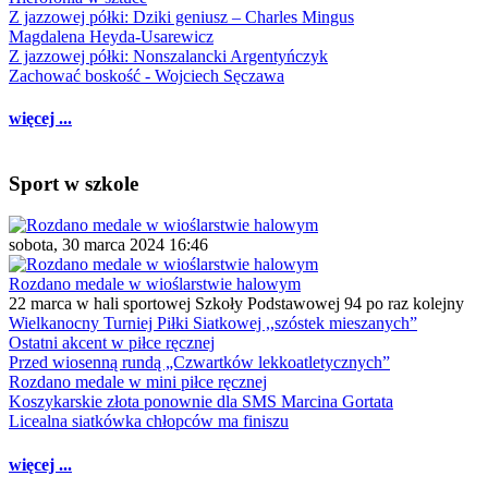
Z jazzowej półki: Dziki geniusz – Charles Mingus
Magdalena Heyda-Usarewicz
Z jazzowej półki: Nonszalancki Argentyńczyk
Zachować boskość - Wojciech Sęczawa
więcej ...
Sport w szkole
sobota, 30 marca 2024 16:46
Rozdano medale w wioślarstwie halowym
22 marca w hali sportowej Szkoły Podstawowej 94 po raz kolejny
Wielkanocny Turniej Piłki Siatkowej ,,szóstek mieszanych”
Ostatni akcent w piłce ręcznej
Przed wiosenną rundą „Czwartków lekkoatletycznych”
Rozdano medale w mini piłce ręcznej
Koszykarskie złota ponownie dla SMS Marcina Gortata
Licealna siatkówka chłopców ma finiszu
więcej ...