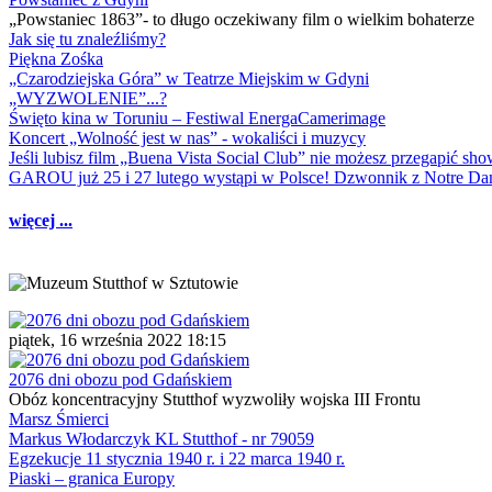
„Powstaniec 1863”- to długo oczekiwany film o wielkim bohaterze
Jak się tu znaleźliśmy?
Piękna Zośka
„Czarodziejska Góra” w Teatrze Miejskim w Gdyni
„WYZWOLENIE”...?
Święto kina w Toruniu – Festiwal EnergaCamerimage
Koncert „Wolność jest w nas” - wokaliści i muzycy
Jeśli lubisz film „Buena Vista Social Club” nie możesz przegapić s
GAROU już 25 i 27 lutego wystąpi w Polsce! Dzwonnik z Notre 
więcej ...
piątek, 16 września 2022 18:15
2076 dni obozu pod Gdańskiem
Obóz koncentracyjny Stutthof wyzwoliły wojska III Frontu
Marsz Śmierci
Markus Włodarczyk KL Stutthof - nr 79059
Egzekucje 11 stycznia 1940 r. i 22 marca 1940 r.
Piaski – granica Europy