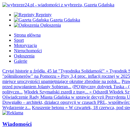
Reprinty
Gazeta Gdańska
Ogłoszenia
Strona główna
Sport
Motoryzacja
Nieruchomości
Ogłoszenia
Galerie
Czytaj historię u źródła. 45 lat "Tygodnika Solidarność"
»
Tygodnik S
"półmilionerów" na Pomorzu
»
Przy 3,4 proc. inflacji rocznej w 20
miejsce uroczystości upamiętniające okrutne zbrodnie na polsk...
Praw
przed powołaniem Jolanty Sobieran...
(PO)lityczny dobytek Tuska - (K
polityczn...
Włodek Szymański zszedł z trasy...
»
Odszedł Włodek Szy
Oświadczenie Rady Miasta Gdańska w sprawie decyzji Prezydenta U
Dowgiałło – architekt, działacz opozycji w czasach PRL, współtwórca 
Wydarzenie z...
Kruszenie betonu
»
W czwartek, 18 czerwca, pod sie
Wiadomości