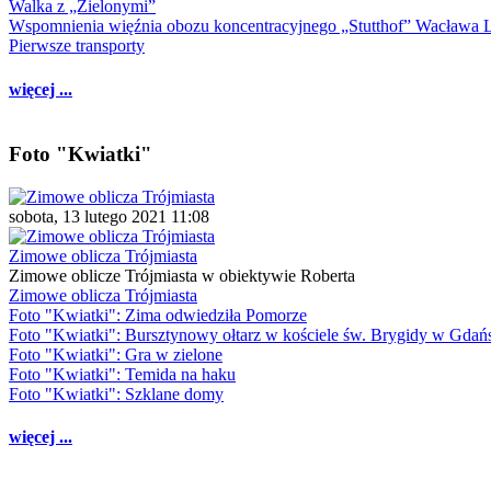
Walka z „Zielonymi”
Wspomnienia więźnia obozu koncentracyjnego „Stutthof” Wacława 
Pierwsze transporty
więcej ...
Foto "Kwiatki"
sobota, 13 lutego 2021 11:08
Zimowe oblicza Trójmiasta
Zimowe oblicze Trójmiasta w obiektywie Roberta
Zimowe oblicza Trójmiasta
Foto "Kwiatki": Zima odwiedziła Pomorze
Foto "Kwiatki": Bursztynowy ołtarz w kościele św. Brygidy w Gdań
Foto "Kwiatki": Gra w zielone
Foto "Kwiatki": Temida na haku
Foto "Kwiatki": Szklane domy
więcej ...