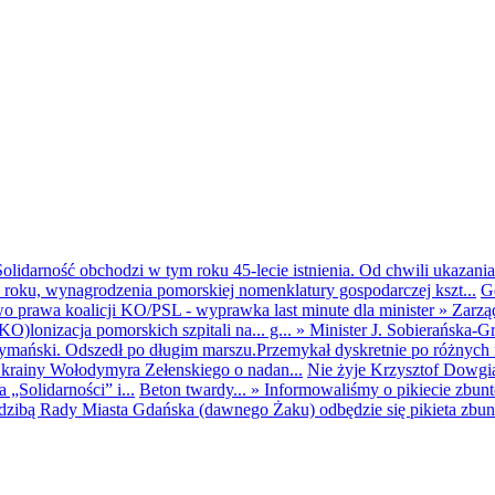
olidarność obchodzi w tym roku 45-lecie istnienia. Od chwili ukazania
25 roku, wynagrodzenia pomorskiej nomenklatury gospodarczej kszt...
G
o prawa koalicji KO/PSL - wyprawka last minute dla minister
»
Zarzą
O)lonizacja pomorskich szpitali na... g...
»
Minister J. Sobierańska-G
mański. Odszedł po długim marszu.Przemykał dyskretnie po różnych r
krainy Wołodymyra Zełenskiego o nadan...
Nie żyje Krzysztof Dowgiał
„Solidarności” i...
Beton twardy...
»
Informowaliśmy o pikiecie zbu
dzibą Rady Miasta Gdańska (dawnego Żaku) odbędzie się pikieta zbun