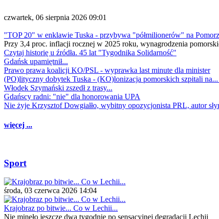
czwartek, 06 sierpnia 2026 09:01
"TOP 20" w enklawie Tuska - przybywa "półmilionerów" na Pomor
Przy 3,4 proc. inflacji rocznej w 2025 roku, wynagrodzenia pomorski
Czytaj historię u źródła. 45 lat "Tygodnika Solidarność"
Gdańsk upamiętnił...
Prawo prawa koalicji KO/PSL - wyprawka last minute dla minister
(PO)lityczny dobytek Tuska - (KO)lonizacja pomorskich szpitali na..
Włodek Szymański zszedł z trasy...
Gdańscy radni: "nie" dla honorowania UPA
Nie żyje Krzysztof Dowgiałło, wybitny opozycjonista PRL, autor sł
więcej ...
Sport
środa, 03 czerwca 2026 14:04
Krajobraz po bitwie... Co w Lechii...
Nie minęło jeszcze dwa tygodnie po sensacyjnej degradacji Lechii