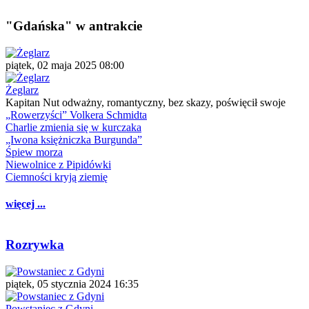
"Gdańska" w antrakcie
piątek, 02 maja 2025 08:00
Żeglarz
Kapitan Nut odważny, romantyczny, bez skazy, poświęcił swoje
„Rowerzyści” Volkera Schmidta
Charlie zmienia się w kurczaka
„Iwona księżniczka Burgunda”
Śpiew morza
Niewolnice z Pipidówki
Ciemności kryją ziemię
więcej ...
Rozrywka
piątek, 05 stycznia 2024 16:35
Powstaniec z Gdyni