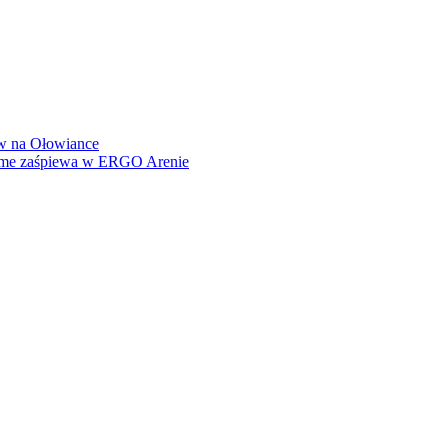
how na Ołowiance
Dame zaśpiewa w ERGO Arenie