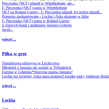
Pieczonka (SKT) odpadł w Wimbledonie, ale...
F. Pieczonka (SKT) zagra w Wimbledonie
SKT na Roland Garros - F. Pieczonka odpadł, bo sędzia ukradł...
Pomorze znokautowane - Lechia i Arka skopane w lidze
F. Pieczonka (SKT) zagra w Roland Garros
Z różnych boisk i stadionów Jerzego Geberta
Jacek...
więcej ...
Piłka w grze
Transferowa ofensywa w Lechii trwa
Młodzież z Jaguara nie zostaje w Trójmieście
Europa w Gdańsku*Stracona szansa Jaguara?
Lechia już świętuje, Arka musi postawić kropkę nad i, jubileusz Bud
więcej ...
Lechia