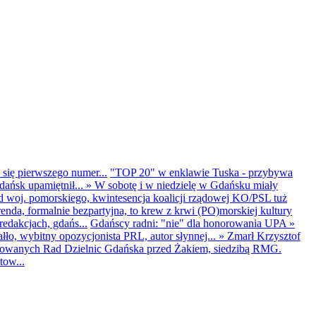
 się pierwszego numer...
"TOP 20" w enklawie Tuska - przybywa
dańsk upamiętnił...
»
W sobotę i w niedzielę w Gdańsku miały
d woj. pomorskiego, kwintesencja koalicji rządowej KO/PSL tuż
renda, formalnie bezpartyjna, to krew z krwi (PO)morskiej kultury
edakcjach, gdańs...
Gdańscy radni: "nie" dla honorowania UPA
»
ło, wybitny opozycjonista PRL, autor słynnej...
»
Zmarł Krzysztof
ntowanych Rad Dzielnic Gdańska przed Żakiem, siedzibą RMG.
tow...