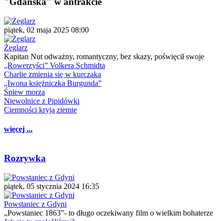
"Gdańska" w antrakcie
piątek, 02 maja 2025 08:00
Żeglarz
Kapitan Nut odważny, romantyczny, bez skazy, poświęcił swoje
„Rowerzyści” Volkera Schmidta
Charlie zmienia się w kurczaka
„Iwona księżniczka Burgunda”
Śpiew morza
Niewolnice z Pipidówki
Ciemności kryją ziemię
więcej ...
Rozrywka
piątek, 05 stycznia 2024 16:35
Powstaniec z Gdyni
„Powstaniec 1863”- to długo oczekiwany film o wielkim bohaterze