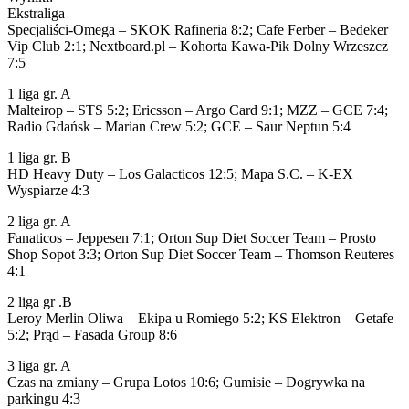
Ekstraliga
Specjaliści-Omega – SKOK Rafineria 8:2; Cafe Ferber – Bedeker
Vip Club 2:1; Nextboard.pl – Kohorta Kawa-Pik Dolny Wrzeszcz
7:5
1 liga gr. A
Malteirop – STS 5:2; Ericsson – Argo Card 9:1; MZZ – GCE 7:4;
Radio Gdańsk – Marian Crew 5:2; GCE – Saur Neptun 5:4
1 liga gr. B
HD Heavy Duty – Los Galacticos 12:5; Mapa S.C. – K-EX
Wyspiarze 4:3
2 liga gr. A
Fanaticos – Jeppesen 7:1; Orton Sup Diet Soccer Team – Prosto
Shop Sopot 3:3; Orton Sup Diet Soccer Team – Thomson Reuteres
4:1
2 liga gr .B
Leroy Merlin Oliwa – Ekipa u Romiego 5:2; KS Elektron – Getafe
5:2; Prąd – Fasada Group 8:6
3 liga gr. A
Czas na zmiany – Grupa Lotos 10:6; Gumisie – Dogrywka na
parkingu 4:3