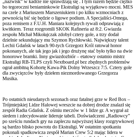
„nazwisk” w kadrze nie sprawdzają się . I tym razem będzie ciężko
bo tegoroczni beniaminkowie Ekstraligi są wyjątkowo mocni. MES
na czele z Mariuszem Marszeniukiem i po kilku wzmocniach z
pewnością bić się będzie o ligowe podium. A Specjaliści-Omega,
poza remisem z F.U.H. Maniara kolejnych rywali odprawiają z
kwitkiem. Teraz rozgromili SKOK Rafineria aż 8:2. Gwiazda
zespołu Michał Mikołajczak zdobył cztery gole, a trzy dodał
dzielnie sekundujący mu Szymon Rychłowski. Największy talent
Lechii Gdańsk w latach 90-tych Grzegorz Król ratował honor
pokonanych, ale tak jego jak i jego drużynę stać było tylko na dwie
honorowe bramki. Inny gwiazdozbiór – etatowy ostatnio mistrz
Ekstraligi RB-TLPS czyli Nextboard.pl bez zbędnych problemów
ograł ambitną Kohortę Kawa-Pik Dolny Wrzeszcz 7:5. Cztery gole
dla zwycięzców były dziełem niezmordowanego Grzegorza
Musika.
Po ostatnich nieudanych sezonach oraz fatalnej grze w Red Box –
Trójmiejskiej Lidze Halowej wreszcie na dobrej drodze znalazł się
zespół Radia Gdańsk. Z ośmiu meczów w 1 lidze gr. A wygrał aż
siedem i zdecydowanie lideruje tabeli. Doświadczeni „Radiowcy”
po sześciu rundach gry na zapleczu najwyższej klasy rozgrywkowej
są bardzo blisko powrotu do Ekstraligi. W ostatnim spotkaniu
pokonali spadkowicza zespół Marian Crew 5:2 mając lidera w