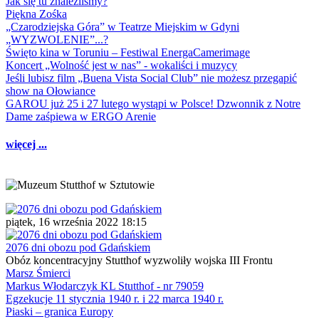
Jak się tu znaleźliśmy?
Piękna Zośka
„Czarodziejska Góra” w Teatrze Miejskim w Gdyni
„WYZWOLENIE”...?
Święto kina w Toruniu – Festiwal EnergaCamerimage
Koncert „Wolność jest w nas” - wokaliści i muzycy
Jeśli lubisz film „Buena Vista Social Club” nie możesz przegapić
show na Ołowiance
GAROU już 25 i 27 lutego wystąpi w Polsce! Dzwonnik z Notre
Dame zaśpiewa w ERGO Arenie
więcej ...
piątek, 16 września 2022 18:15
2076 dni obozu pod Gdańskiem
Obóz koncentracyjny Stutthof wyzwoliły wojska III Frontu
Marsz Śmierci
Markus Włodarczyk KL Stutthof - nr 79059
Egzekucje 11 stycznia 1940 r. i 22 marca 1940 r.
Piaski – granica Europy