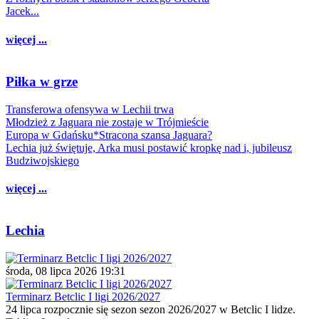
Jacek...
więcej ...
Piłka w grze
Transferowa ofensywa w Lechii trwa
Młodzież z Jaguara nie zostaje w Trójmieście
Europa w Gdańsku*Stracona szansa Jaguara?
Lechia już świętuje, Arka musi postawić kropkę nad i, jubileusz
Budziwojskiego
więcej ...
Lechia
środa, 08 lipca 2026 19:31
Terminarz Betclic I ligi 2026/2027
24 lipca rozpocznie się sezon sezon 2026/2027 w Betclic I lidze.