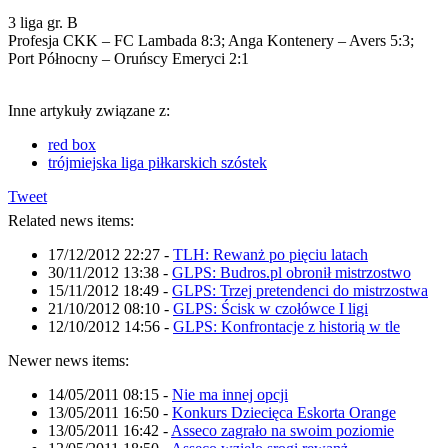
3 liga gr. B
Profesja CKK – FC Lambada 8:3; Anga Kontenery – Avers 5:3;
Port Północny – Oruńscy Emeryci 2:1
Inne artykuły związane z:
red box
trójmiejska liga piłkarskich szóstek
Tweet
Related news items:
17/12/2012 22:27
-
TLH: Rewanż po pięciu latach
30/11/2012 13:38
-
GLPS: Budros.pl obronił mistrzostwo
15/11/2012 18:49
-
GLPS: Trzej pretendenci do mistrzostwa
21/10/2012 08:10
-
GLPS: Ścisk w czołówce I ligi
12/10/2012 14:56
-
GLPS: Konfrontacje z historią w tle
Newer news items:
14/05/2011 08:15
-
Nie ma innej opcji
13/05/2011 16:50
-
Konkurs Dziecięca Eskorta Orange
13/05/2011 16:42
-
Asseco zagrało na swoim poziomie