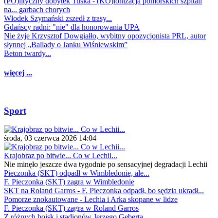
(PO)lityczny dobytek Tuska - (KO)lonizacja pomorskich szpitali
na... garbach chorych
Włodek Szymański zszedł z trasy...
Gdańscy radni: "nie" dla honorowania UPA
Nie żyje Krzysztof Dowgiałło, wybitny opozycjonista PRL, autor
słynnej „Ballady o Janku Wiśniewskim”
Beton twardy...
więcej ...
Sport
środa, 03 czerwca 2026 14:04
Krajobraz po bitwie... Co w Lechii...
Nie minęło jeszcze dwa tygodnie po sensacyjnej degradacji Lechii
Pieczonka (SKT) odpadł w Wimbledonie, ale...
F. Pieczonka (SKT) zagra w Wimbledonie
SKT na Roland Garros - F. Pieczonka odpadł, bo sędzia ukradł...
Pomorze znokautowane - Lechia i Arka skopane w lidze
F. Pieczonka (SKT) zagra w Roland Garros
Z różnych boisk i stadionów Jerzego Geberta