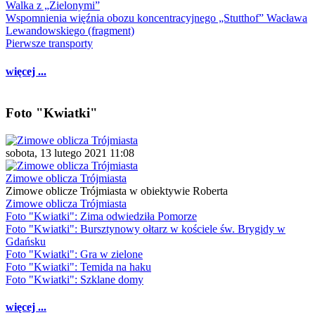
Walka z „Zielonymi”
Wspomnienia więźnia obozu koncentracyjnego „Stutthof” Wacława
Lewandowskiego (fragment)
Pierwsze transporty
więcej ...
Foto "Kwiatki"
sobota, 13 lutego 2021 11:08
Zimowe oblicza Trójmiasta
Zimowe oblicze Trójmiasta w obiektywie Roberta
Zimowe oblicza Trójmiasta
Foto "Kwiatki": Zima odwiedziła Pomorze
Foto "Kwiatki": Bursztynowy ołtarz w kościele św. Brygidy w
Gdańsku
Foto "Kwiatki": Gra w zielone
Foto "Kwiatki": Temida na haku
Foto "Kwiatki": Szklane domy
więcej ...