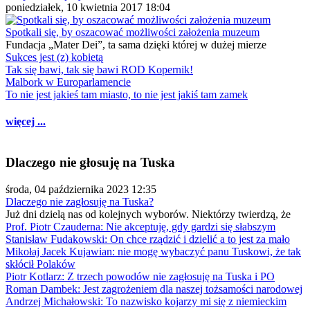
poniedziałek, 10 kwietnia 2017 18:04
Spotkali się, by oszacować możliwości założenia muzeum
Fundacja „Mater Dei”, ta sama dzięki której w dużej mierze
Sukces jest (z) kobietą
Tak się bawi, tak się bawi ROD Kopernik!
Malbork w Europarlamencie
To nie jest jakieś tam miasto, to nie jest jakiś tam zamek
więcej ...
Dlaczego nie głosuję na Tuska
środa, 04 października 2023 12:35
Dlaczego nie zagłosuję na Tuska?
Już dni dzielą nas od kolejnych wyborów. Niektórzy twierdzą, że
Prof. Piotr Czauderna: Nie akceptuję, gdy gardzi się słabszym
Stanisław Fudakowski: On chce rządzić i dzielić a to jest za mało
Mikołaj Jacek Kujawian: nie mogę wybaczyć panu Tuskowi, że tak
skłócił Polaków
Piotr Kotlarz: Z trzech powodów nie zagłosuję na Tuska i PO
Roman Dambek: Jest zagrożeniem dla naszej tożsamości narodowej
Andrzej Michałowski: To nazwisko kojarzy mi się z niemieckim