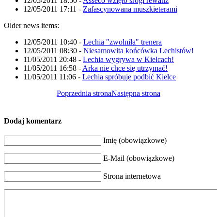
12/05/2011 18:50
-
Asseco wzięło srogi rewanż
12/05/2011 17:11
-
Zafascynowana muszkieterami
Older news items:
12/05/2011 10:40
-
Lechia "zwolniła" trenera
12/05/2011 08:30
-
Niesamowita końcówka Lechistów!
11/05/2011 20:48
-
Lechia wygrywa w Kielcach!
11/05/2011 16:58
-
Arka nie chce się utrzymać!
11/05/2011 11:06
-
Lechia spróbuje podbić Kielce
Poprzednia strona
Następna strona
Dodaj komentarz
Imię (obowiązkowe)
E-Mail (obowiązkowe)
Strona internetowa