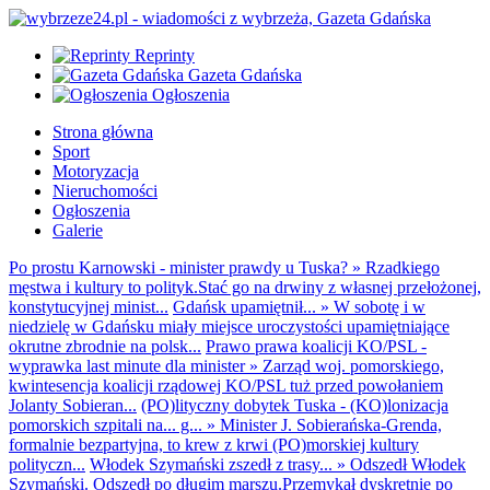
Reprinty
Gazeta Gdańska
Ogłoszenia
Strona główna
Sport
Motoryzacja
Nieruchomości
Ogłoszenia
Galerie
Po prostu Karnowski - minister prawdy u Tuska?
»
Rzadkiego
męstwa i kultury to polityk.Stać go na drwiny z własnej przełożonej,
konstytucyjnej minist...
Gdańsk upamiętnił...
»
W sobotę i w
niedzielę w Gdańsku miały miejsce uroczystości upamiętniające
okrutne zbrodnie na polsk...
Prawo prawa koalicji KO/PSL -
wyprawka last minute dla minister
»
Zarząd woj. pomorskiego,
kwintesencja koalicji rządowej KO/PSL tuż przed powołaniem
Jolanty Sobieran...
(PO)lityczny dobytek Tuska - (KO)lonizacja
pomorskich szpitali na... g...
»
Minister J. Sobierańska-Grenda,
formalnie bezpartyjna, to krew z krwi (PO)morskiej kultury
polityczn...
Włodek Szymański zszedł z trasy...
»
Odszedł Włodek
Szymański. Odszedł po długim marszu.Przemykał dyskretnie po