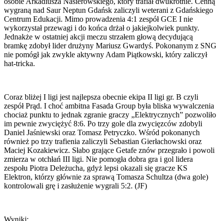
osobie Arkadiusza Nasierowskiego, który trafiał dwukrotnie. Cenną
wygraną nad Saur Neptun Gdańsk zaliczyli weterani z Gdańskiego
Centrum Edukacji. Mimo prowadzenia 4:1 zespół GCE I nie
wykorzystał przewagi i do końca drżał o jakiejkolwiek punkty.
Jednakże w ostatniej akcji meczu strzałem głową decydującą
bramkę zdobył lider drużyny Mariusz Gwardyś. Pokonanym z SNG
nie pomógł jak zwykle aktywny Adam Piątkowski, który zaliczył
hat-tricka.
Coraz bliżej I ligi jest najlepsza obecnie ekipa II ligi gr. B czyli
zespół Prąd. I choć ambitna Fasada Group była bliska wywalczenia
chociaż punktu to jednak zgranie graczy „Elektrycznych” pozwoliło
im pewnie zwyciężyć 8:6. Po trzy gole dla zwycięzców zdobyli
Daniel Jaśniewski oraz Tomasz Petryczko. Wśród pokonanych
również po trzy trafienia zaliczyli Sebastian Gierłachowski oraz
Maciej Kozakiewicz. Słabo grające Getafe znów przegrało i powoli
zmierza w otchłań III ligi. Nie pomogła dobra gra i gol lidera
zespołu Piotra Deleżucha, gdyż lepsi okazali się gracze KS
Elektron, którzy głównie za sprawą Tomasza Schultza (dwa gole)
kontrolowali grę i zasłużenie wygrali 5:2. (JF)
Wyniki: