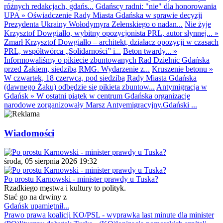
różnych redakcjach, gdańs...
Gdańscy radni: "nie" dla honorowania
UPA
»
Oświadczenie Rady Miasta Gdańska w sprawie decyzji
Prezydenta Ukrainy Wołodymyra Zełenskiego o nadan...
Nie żyje
Krzysztof Dowgiałło, wybitny opozycjonista PRL, autor słynnej...
»
Zmarł Krzysztof Dowgiałło – architekt, działacz opozycji w czasach
PRL, współtwórca „Solidarności” i...
Beton twardy...
»
Informowaliśmy o pikiecie zbuntowanych Rad Dzielnic Gdańska
przed Żakiem, siedzibą RMG. Wydarzenie z...
Kruszenie betonu
»
W czwartek, 18 czerwca, pod siedzibą Rady Miasta Gdańska
(dawnego Żaku) odbędzie się pikieta zbuntow...
Antymigracja w
Gdańsk
»
W ostatni piątek w centrum Gdańska organizacje
narodowe zorganizowały Marsz Antyemigracyjny.Gdański ...
Wiadomości
środa, 05 sierpnia 2026 19:32
Po prostu Karnowski - minister prawdy u Tuska?
Rzadkiego męstwa i kultury to polityk.
Stać go na drwiny z
Gdańsk upamiętnił...
Prawo prawa koalicji KO/PSL - wyprawka last minute dla minister