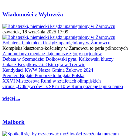
Wiadomości z Wybrzeża
czwartek, 18 września 2025 17:09
Bohaterski, niemiecki ksiądz upamiętniony w Żarnowcu
Kompleks klasztorno-kościelny w Żarnowcu to perła północnych
Zapomniany cmentarz, tajemnicze zgony pacjentów
Debata w Szemudzie: Dołkowski pyta, Kalkowski kluczy
Łukasz Brządkowski: Ostra gra w Tczewie
Kandydaci KWW Nasza Gmina Żukowo 2024
Premier: Bogate Pomorze to bogata Polska
XXVI Mistrzostwa Rumi w sztafetach olimpijskich
Grupa „Odkrywców” z SP nr 10 w Rumi poznaje tajniki nauki
więcej ...
Malbork