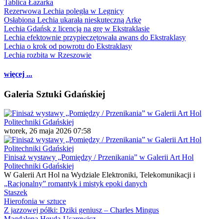
Tablica Łazarka
Rezerwowa Lechia poległa w Legnicy
Osłabiona Lechia ukarała nieskuteczną Arkę
Lechia Gdańsk z licencją na grę w Ekstraklasie
Lechia efektownie przypieczętowała awans do Ekstraklasy
Lechia o krok od powrotu do Ekstraklasy
Lechia rozbita w Rzeszowie
więcej ...
Galeria Sztuki Gdańskiej
wtorek, 26 maja 2026 07:58
Finisaż wystawy „Pomiędzy / Przenikania” w Galerii Art Hol
Politechniki Gdańskiej
W Galerii Art Hol na Wydziale Elektroniki, Telekomunikacji i
„Racjonalny” romantyk i mistyk epoki danych
Staszek
Hierofonia w sztuce
Z jazzowej półki: Dziki geniusz – Charles Mingus
Magdalena Heyda-Usarewicz