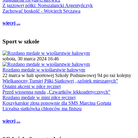
Z jazzowej półki: Nonszalancki Argentyńczyk
Zachować boskość - Wojciech Sęczawa
więcej ...
Sport w szkole
sobota, 30 marca 2024 16:46
Rozdano medale w wioślarstwie halowym
22 marca w hali sportowej Szkoły Podstawowej 94 po raz kolejny
Wielkanocny Turniej Piłki Siatkowej ,,szóstek mieszanych”
Ostatni akcent w piłce ręcznej
Przed wiosenną rundą „Czwartków lekkoatletycznych”
Rozdano medale w mini piłce ręcznej
Koszykarskie złota ponownie dla SMS Marcina Gortata
Licealna siatkówka chłopców ma finiszu
więcej ...