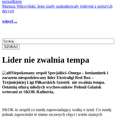
porządkiem
Mariusz Wilczyński: Jego rządy zaskutkowały jednymi z gorszych
decyzji
więcej ...
SZUKAJ
Lider nie zwalnia tempa
Niepokonany zespół Specjaliści–Omega – beniaminek i
zarazem niespodziewany lider Ekstraligi Red Box –
Trójmiejskiej Ligi Piłkarskich Szóstek nie zwalnia tempa.
Ostatnią ofiarą młodych wychowanków Polonii Gdańsk
weterani ze SKOK Rafineria.
SKOK to zespół co rundę zapowiadający walkę o tytuł. Co rundę
jednak zapowiedzi te mimo szczerych chęci i wielu znanych