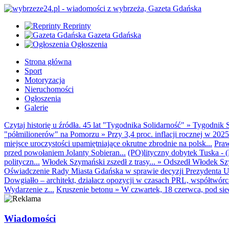
Reprinty
Gazeta Gdańska
Ogłoszenia
Strona główna
Sport
Motoryzacja
Nieruchomości
Ogłoszenia
Galerie
Czytaj historię u źródła. 45 lat "Tygodnika Solidarność"
»
Tygodnik S
"półmilionerów" na Pomorzu
»
Przy 3,4 proc. inflacji rocznej w 20
miejsce uroczystości upamiętniające okrutne zbrodnie na polsk...
Praw
przed powołaniem Jolanty Sobieran...
(PO)lityczny dobytek Tuska - (K
polityczn...
Włodek Szymański zszedł z trasy...
»
Odszedł Włodek Szy
Oświadczenie Rady Miasta Gdańska w sprawie decyzji Prezydenta U
Dowgiałło – architekt, działacz opozycji w czasach PRL, współtwórca 
Wydarzenie z...
Kruszenie betonu
»
W czwartek, 18 czerwca, pod sie
Wiadomości