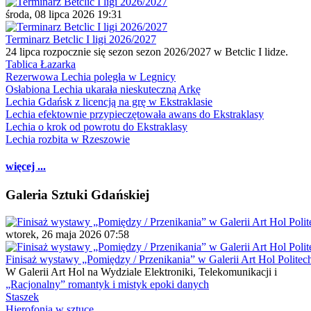
środa, 08 lipca 2026 19:31
Terminarz Betclic I ligi 2026/2027
24 lipca rozpocznie się sezon sezon 2026/2027 w Betclic I lidze.
Tablica Łazarka
Rezerwowa Lechia poległa w Legnicy
Osłabiona Lechia ukarała nieskuteczną Arkę
Lechia Gdańsk z licencją na grę w Ekstraklasie
Lechia efektownie przypieczętowała awans do Ekstraklasy
Lechia o krok od powrotu do Ekstraklasy
Lechia rozbita w Rzeszowie
więcej ...
Galeria Sztuki Gdańskiej
wtorek, 26 maja 2026 07:58
Finisaż wystawy „Pomiędzy / Przenikania” w Galerii Art Hol Politec
W Galerii Art Hol na Wydziale Elektroniki, Telekomunikacji i
„Racjonalny” romantyk i mistyk epoki danych
Staszek
Hierofonia w sztuce