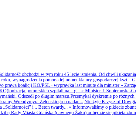
olidarność obchodzi w tym roku 45-lecie istnienia. Od chwili ukazania
25 roku, wynagrodzenia pomorskiej nomenklatury gospodarczej kszt...
G
o prawa koalicji KO/PSL - wyprawka last minute dla minister
»
Zarzą
O)lonizacja pomorskich szpitali na... g...
»
Minister J. Sobierańska-G
mański. Odszedł po długim marszu.Przemykał dyskretnie po różnych r
krainy Wołodymyra Zełenskiego o nadan...
Nie żyje Krzysztof Dowgiał
„Solidarności” i...
Beton twardy...
»
Informowaliśmy o pikiecie zbu
dzibą Rady Miasta Gdańska (dawnego Żaku) odbędzie się pikieta zbun