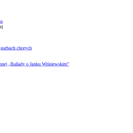
zu
ej
. garbach chorych
ynnej „Ballady o Janku Wiśniewskim”