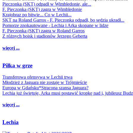
Pieczonka (SKT) odpadł w Wimbledonie, ale...
F. Pieczonka (SKT) zagra w Wimbledonie
Krajobraz po bitwie... Co w Lechii...
SKT na Roland Garros - F. Pieczonka odpadł, bo sędzia ukradł...
Pomorze znokautowane - Lechia i Arka skopane w lidze
F. Pieczonka (SKT) zagra w Roland Garros
Z różnych boisk i stadionów Jerzego Geberta
więcej ...
Piłka w grze
Transferowa ofensywa w Lechii trwa
Młodzież z Jaguara nie zostaje w Trójmieście
Europa w Gdańsku*Stracona szansa Jaguara?
Lechia już świętuje, Arka musi postawić kropkę nad i, jubileusz Bud
więcej ...
Lechia