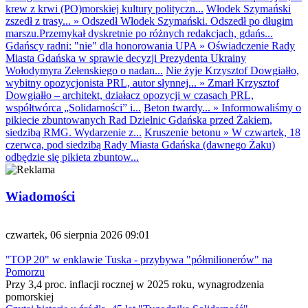
krew z krwi (PO)morskiej kultury polityczn...
Włodek Szymański
zszedł z trasy...
»
Odszedł Włodek Szymański. Odszedł po długim
marszu.Przemykał dyskretnie po różnych redakcjach, gdańs...
Gdańscy radni: "nie" dla honorowania UPA
»
Oświadczenie Rady
Miasta Gdańska w sprawie decyzji Prezydenta Ukrainy
Wołodymyra Zełenskiego o nadan...
Nie żyje Krzysztof Dowgiałło,
wybitny opozycjonista PRL, autor słynnej...
»
Zmarł Krzysztof
Dowgiałło – architekt, działacz opozycji w czasach PRL,
współtwórca „Solidarności” i...
Beton twardy...
»
Informowaliśmy o
pikiecie zbuntowanych Rad Dzielnic Gdańska przed Żakiem,
siedzibą RMG. Wydarzenie z...
Kruszenie betonu
»
W czwartek, 18
czerwca, pod siedzibą Rady Miasta Gdańska (dawnego Żaku)
odbędzie się pikieta zbuntow...
Wiadomości
czwartek, 06 sierpnia 2026 09:01
"TOP 20" w enklawie Tuska - przybywa "półmilionerów" na
Pomorzu
Przy 3,4 proc. inflacji rocznej w 2025 roku, wynagrodzenia
pomorskiej