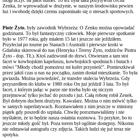
mógł liczyć na jakiś numer. To też była taka pozytywna cecha
Zenka, że wprowadzał w drużynie, w naszym środowisku pewien
luz i swobodę dzięki czemu zapominało się o stresach sportowych.
Piotr Żyto
, były zawodnik Wybrzeża: O Zenku można opowiadać
godzinami. To był fantastyczny człowiek. Moje pierwsze spotkanie
było w 1977 roku, gdy miałem 15 lat i jeszcze nie jeździłem.
Przyleciał po tourne po Stanach i Australii i pierwsze kroki w
Gdańsku skierował do nas (Henryka i Teresy Żyto, rodziców Piotra
Żyto - dop. TŁ). Ktoś zadzwonił do drzwi. Otwieram a tam stoi
facet w kowbojskim kapeluszu, kowbojskich spodniach i butach i
mówi "Młody chodź pomożesz mi kufer przynieść". Pomieszkiwał
przez jakiś czas u nas na początku, zanim dostał mieszkanie. To była
gwiazda. Można powiedzieć, że transfer stulecia Wybrzeża. Gdy
przyszedłem do klubu w 1980 roku On już jeździł 3 lata. To był
facet, z którym jadąc w parze nie trzeba było się niczym
przejmować tylko jechać do przodu i już. Całą robotę robił Zenek.
Był dobrym duchem drużyny. Kawalarz. Można o nim mówić tylko
w samych superlatywach. Rozmawiałem z nim jeszcze w miniony
piątek gdy poszedł do szpitala. Chwilę porozmawialiśmy i nie
myślałem, że to będzie nasza ostatnia rozmowa. To przykre, bo to
jeszcze młody gość był. Poza torem był ogólnie dostępny. Nikomu
nie odmawiał autografu czy zdjęcia. Takich ludzi się już teraz nie
spotyka.