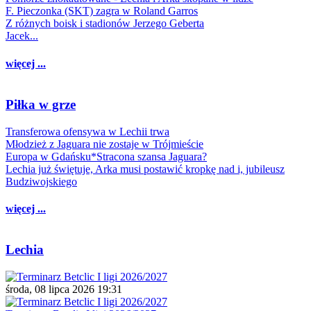
F. Pieczonka (SKT) zagra w Roland Garros
Z różnych boisk i stadionów Jerzego Geberta
Jacek...
więcej ...
Piłka w grze
Transferowa ofensywa w Lechii trwa
Młodzież z Jaguara nie zostaje w Trójmieście
Europa w Gdańsku*Stracona szansa Jaguara?
Lechia już świętuje, Arka musi postawić kropkę nad i, jubileusz
Budziwojskiego
więcej ...
Lechia
środa, 08 lipca 2026 19:31