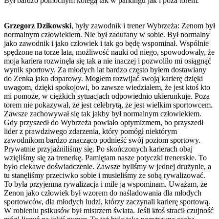
Był bardzo pomocnym kolegą tak w parkingu jak i poza torem.
Grzegorz Dzikowski
, były zawodnik i trener Wybrzeża: Zenom był
normalnym człowiekiem. Nie był zadufany w sobie. Był normalny
jako zawodnik i jako człowiek i tak go będę wspominał. Wspólnie
spędzone na torze lata, możliwość nauki od niego, spowodowały, że
moja kariera rozwinęła się tak a nie inaczej i pozwoliło mi osiągnąć
wynik sportowy. Za młodych lat bardzo często byłem dostawiany
do Zenka jako doparowy. Mogłem rozwijać swoją karierę dzięki
uwagom, dzięki spokojowi, bo zawsze wiedziałem, że jest ktoś kto
mi pomoże, w ciężkich sytuacjach odpowiednio ukierunkuje. Poza
torem nie pokazywał, że jest celebrytą, że jest wielkim sportowcem.
Zawsze zachowywał się tak jakby był normalnym człowiekiem.
Gdy przyszedł do Wybrzeża powiało optymizmem, bo przyszedł
lider z prawdziwego zdarzenia, który pomógł niektórym
zawodnikom bardzo znacząco podnieść swój poziom sportowy.
Prywatnie przyjaźniliśmy się. Po skończonych karierach obaj
wzięliśmy się za trenerkę. Pamiętam nasze potyczki trenerskie. To
było ciekawe doświadczenie. Zawsze byliśmy w jednej drużynie, a
tu stanęliśmy przeciwko sobie i musieliśmy ze sobą rywalizować.
To była przyjemna rywalizacja i mile ją wspominam. Uważam, że
Zenon jako człowiek był wzorem do naśladowania dla młodych
sportowców, dla młodych ludzi, którzy zaczynali karierę sportową.
W robieniu psikusów był mistrzem świata. Jeśli ktoś stracił czujność