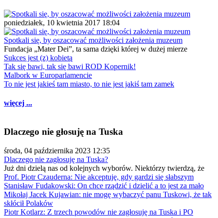
poniedziałek, 10 kwietnia 2017 18:04
Spotkali się, by oszacować możliwości założenia muzeum
Fundacja „Mater Dei”, ta sama dzięki której w dużej mierze
Sukces jest (z) kobietą
Tak się bawi, tak się bawi ROD Kopernik!
Malbork w Europarlamencie
To nie jest jakieś tam miasto, to nie jest jakiś tam zamek
więcej ...
Dlaczego nie głosuję na Tuska
środa, 04 października 2023 12:35
Dlaczego nie zagłosuję na Tuska?
Już dni dzielą nas od kolejnych wyborów. Niektórzy twierdzą, że
Prof. Piotr Czauderna: Nie akceptuję, gdy gardzi się słabszym
Stanisław Fudakowski: On chce rządzić i dzielić a to jest za mało
Mikołaj Jacek Kujawian: nie mogę wybaczyć panu Tuskowi, że tak
skłócił Polaków
Piotr Kotlarz: Z trzech powodów nie zagłosuję na Tuska i PO