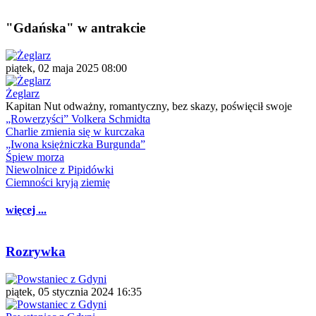
"Gdańska" w antrakcie
piątek, 02 maja 2025 08:00
Żeglarz
Kapitan Nut odważny, romantyczny, bez skazy, poświęcił swoje
„Rowerzyści” Volkera Schmidta
Charlie zmienia się w kurczaka
„Iwona księżniczka Burgunda”
Śpiew morza
Niewolnice z Pipidówki
Ciemności kryją ziemię
więcej ...
Rozrywka
piątek, 05 stycznia 2024 16:35