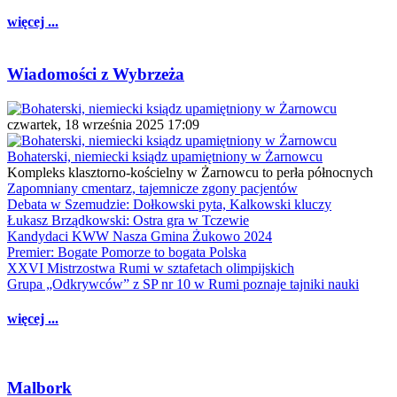
więcej ...
Wiadomości z Wybrzeża
czwartek, 18 września 2025 17:09
Bohaterski, niemiecki ksiądz upamiętniony w Żarnowcu
Kompleks klasztorno-kościelny w Żarnowcu to perła północnych
Zapomniany cmentarz, tajemnicze zgony pacjentów
Debata w Szemudzie: Dołkowski pyta, Kalkowski kluczy
Łukasz Brządkowski: Ostra gra w Tczewie
Kandydaci KWW Nasza Gmina Żukowo 2024
Premier: Bogate Pomorze to bogata Polska
XXVI Mistrzostwa Rumi w sztafetach olimpijskich
Grupa „Odkrywców” z SP nr 10 w Rumi poznaje tajniki nauki
więcej ...
Malbork