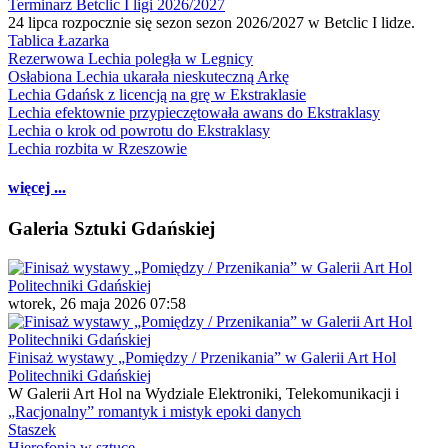
Terminarz Betclic I ligi 2026/2027
24 lipca rozpocznie się sezon sezon 2026/2027 w Betclic I lidze.
Tablica Łazarka
Rezerwowa Lechia poległa w Legnicy
Osłabiona Lechia ukarała nieskuteczną Arkę
Lechia Gdańsk z licencją na grę w Ekstraklasie
Lechia efektownie przypieczętowała awans do Ekstraklasy
Lechia o krok od powrotu do Ekstraklasy
Lechia rozbita w Rzeszowie
więcej ...
Galeria Sztuki Gdańskiej
wtorek, 26 maja 2026 07:58
Finisaż wystawy „Pomiędzy / Przenikania” w Galerii Art Hol
Politechniki Gdańskiej
W Galerii Art Hol na Wydziale Elektroniki, Telekomunikacji i
„Racjonalny” romantyk i mistyk epoki danych
Staszek
Hierofonia w sztuce