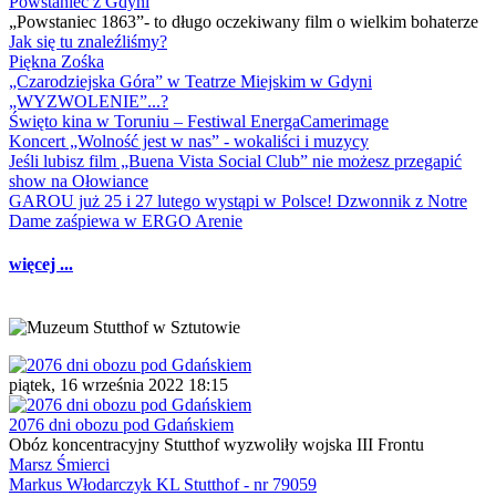
Powstaniec z Gdyni
„Powstaniec 1863”- to długo oczekiwany film o wielkim bohaterze
Jak się tu znaleźliśmy?
Piękna Zośka
„Czarodziejska Góra” w Teatrze Miejskim w Gdyni
„WYZWOLENIE”...?
Święto kina w Toruniu – Festiwal EnergaCamerimage
Koncert „Wolność jest w nas” - wokaliści i muzycy
Jeśli lubisz film „Buena Vista Social Club” nie możesz przegapić
show na Ołowiance
GAROU już 25 i 27 lutego wystąpi w Polsce! Dzwonnik z Notre
Dame zaśpiewa w ERGO Arenie
więcej ...
piątek, 16 września 2022 18:15
2076 dni obozu pod Gdańskiem
Obóz koncentracyjny Stutthof wyzwoliły wojska III Frontu
Marsz Śmierci
Markus Włodarczyk KL Stutthof - nr 79059