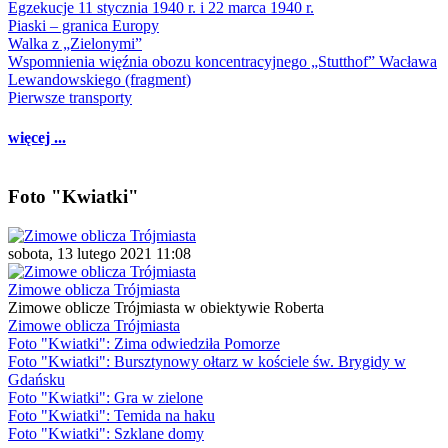
Egzekucje 11 stycznia 1940 r. i 22 marca 1940 r.
Piaski – granica Europy
Walka z „Zielonymi”
Wspomnienia więźnia obozu koncentracyjnego „Stutthof” Wacława
Lewandowskiego (fragment)
Pierwsze transporty
więcej ...
Foto "Kwiatki"
sobota, 13 lutego 2021 11:08
Zimowe oblicza Trójmiasta
Zimowe oblicze Trójmiasta w obiektywie Roberta
Zimowe oblicza Trójmiasta
Foto "Kwiatki": Zima odwiedziła Pomorze
Foto "Kwiatki": Bursztynowy ołtarz w kościele św. Brygidy w
Gdańsku
Foto "Kwiatki": Gra w zielone
Foto "Kwiatki": Temida na haku
Foto "Kwiatki": Szklane domy