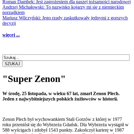
Roman Dambek: Jest zagrożeniem dla naszej tożsamości narodowej
Andrzej Michałowski: To nazwisko kojarzy mi się z niemieckim
porządkiem
Mariusz Wilczyński: Jego rządy zaskutkowały jednymi z gorszych
decyzji
więcej ...
SZUKAJ
"Super Zenon"
W środę, 25 listopada, w wieku 67 lat, zmarł Zenon Plech.
Jeden z najwybitniejszych polskich żużlowców w historii.
Zenon Plech był wychowankiem Stali Gorzów z której w 1977
roku przeniósł się do Wybrzeża Gdańsk. Dla Wybrzeża wystąpił w
588 wyścigach i zdobył 1543 punkty. Zakończył karierę w 1987