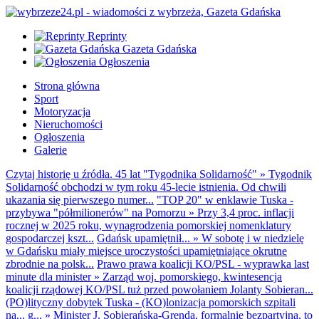
Reprinty
Gazeta Gdańska
Ogłoszenia
Strona główna
Sport
Motoryzacja
Nieruchomości
Ogłoszenia
Galerie
Czytaj historię u źródła. 45 lat "Tygodnika Solidarność"
»
Tygodnik
Solidarność obchodzi w tym roku 45-lecie istnienia. Od chwili
ukazania się pierwszego numer...
"TOP 20" w enklawie Tuska -
przybywa "półmilionerów" na Pomorzu
»
Przy 3,4 proc. inflacji
rocznej w 2025 roku, wynagrodzenia pomorskiej nomenklatury
gospodarczej kszt...
Gdańsk upamiętnił...
»
W sobotę i w niedzielę
w Gdańsku miały miejsce uroczystości upamiętniające okrutne
zbrodnie na polsk...
Prawo prawa koalicji KO/PSL - wyprawka last
minute dla minister
»
Zarząd woj. pomorskiego, kwintesencja
koalicji rządowej KO/PSL tuż przed powołaniem Jolanty Sobieran...
(PO)lityczny dobytek Tuska - (KO)lonizacja pomorskich szpitali
na... g...
»
Minister J. Sobierańska-Grenda, formalnie bezpartyjna, to