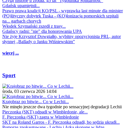
Czytaj historię u źródła. 45 lat "Tygodnika Solidarność"
Gdańsk upamiętnił...
Prawo prawa koalicji KO/PSL - wyprawka last minute dla minister
(PO)lityczny dobytek Tuska - (KO)lonizacja pomorskich szpitali
na... garbach chorych
Włodek Szymański zszedł z trasy...
Gdańscy radni: "nie" dla honorowania UPA
Nie żyje Krzysztof Dowgiałło, wybitny opozycjonista PRL, autor
słynnej „Ballady o Janku Wiśniewskim”
więcej ...
Sport
środa, 03 czerwca 2026 14:04
Krajobraz po bitwie... Co w Lechii...
Nie minęło jeszcze dwa tygodnie po sensacyjnej degradacji Lechii
Pieczonka (SKT) odpadł w Wimbledonie, ale...
F. Pieczonka (SKT) zagra w Wimbledonie
SKT na Roland Garros - F. Pieczonka odpadł, bo sędzia ukradł...
Pomorze znokautowane - Lechia i Arka skopane w lidze