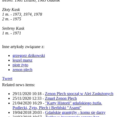
srebro: 1981 Leszno, 1983 Gdańsk
Złoty Kask
1 m. - 1973, 1974, 1978
2 m. - 1975
Srebrny Kask
1 m. - 1971
Inne artykuły związane z:
grzegorz dzikowski
leszel marsz
piotr żyto
zenon plech
Tweet
Related news items:
29/11/2020 10:18
-
Zenon Plech spoczął w Alei Zasłużonych
25/11/2020 12:33
-
Zmarł Zenon Plech
21/04/2020 16:29
-
"Karty Historii" gdańskiego żużla.
Podlecki, Żyto, Plech i Berliński "Asami"
19/04/2018 20:03
-
Gdańskie grant(d)y - komu się darzy