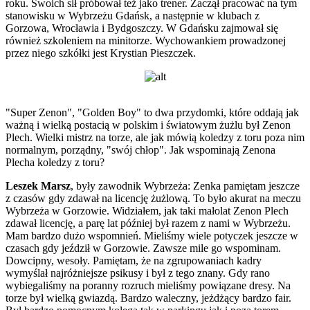
roku. Swoich sił próbował też jako trener. Zaczął pracować na tym
stanowisku w Wybrzeżu Gdańsk, a następnie w klubach z
Gorzowa, Wrocławia i Bydgoszczy. W Gdańsku zajmował się
również szkoleniem na minitorze. Wychowankiem prowadzonej
przez niego szkółki jest Krystian Pieszczek.
"Super Zenon", "Golden Boy" to dwa przydomki, które oddają jak
ważną i wielką postacią w polskim i światowym żużlu był Zenon
Plech. Wielki mistrz na torze, ale jak mówią koledzy z toru poza nim
normalnym, porządny, "swój chłop". Jak wspominają Zenona
Plecha koledzy z toru?
Leszek Marsz
, były zawodnik Wybrzeża: Zenka pamiętam jeszcze
z czasów gdy zdawał na licencję żużlową. To było akurat na meczu
Wybrzeża w Gorzowie. Widziałem, jak taki małolat Zenon Plech
zdawał licencję, a parę lat później był razem z nami w Wybrzeżu.
Mam bardzo dużo wspomnień. Mieliśmy wiele potyczek jeszcze w
czasach gdy jeździł w Gorzowie. Zawsze mile go wspominam.
Dowcipny, wesoły. Pamiętam, że na zgrupowaniach kadry
wymyślał najróżniejsze psikusy i był z tego znany. Gdy rano
wybiegaliśmy na poranny rozruch mieliśmy powiązane dresy. Na
torze był wielką gwiazdą. Bardzo waleczny, jeżdżący bardzo fair.