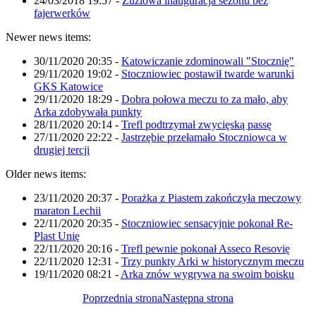
24/03/2018 19:57
-
Żużlowa inauguracja sezonu bez
fajerwerków
Newer news items:
30/11/2020 20:35
-
Katowiczanie zdominowali "Stocznię"
29/11/2020 19:02
-
Stoczniowiec postawił twarde warunki
GKS Katowice
29/11/2020 18:29
-
Dobra połowa meczu to za mało, aby
Arka zdobywała punkty
28/11/2020 20:14
-
Trefl podtrzymał zwycięską passę
27/11/2020 22:22
-
Jastrzębie przełamało Stoczniowca w
drugiej tercji
Older news items:
23/11/2020 20:37
-
Porażka z Piastem zakończyła meczowy
maraton Lechii
22/11/2020 20:35
-
Stoczniowiec sensacyjnie pokonał Re-
Plast Unię
22/11/2020 20:16
-
Trefl pewnie pokonał Asseco Resovię
22/11/2020 12:31
-
Trzy punkty Arki w historycznym meczu
19/11/2020 08:21
-
Arka znów wygrywa na swoim boisku
Poprzednia strona
Następna strona