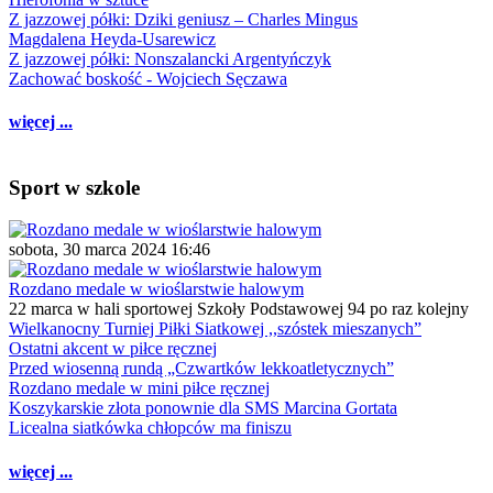
Z jazzowej półki: Dziki geniusz – Charles Mingus
Magdalena Heyda-Usarewicz
Z jazzowej półki: Nonszalancki Argentyńczyk
Zachować boskość - Wojciech Sęczawa
więcej ...
Sport w szkole
sobota, 30 marca 2024 16:46
Rozdano medale w wioślarstwie halowym
22 marca w hali sportowej Szkoły Podstawowej 94 po raz kolejny
Wielkanocny Turniej Piłki Siatkowej ,,szóstek mieszanych”
Ostatni akcent w piłce ręcznej
Przed wiosenną rundą „Czwartków lekkoatletycznych”
Rozdano medale w mini piłce ręcznej
Koszykarskie złota ponownie dla SMS Marcina Gortata
Licealna siatkówka chłopców ma finiszu
więcej ...