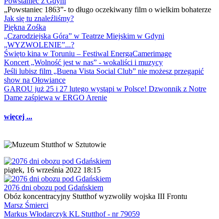
Powstaniec z Gdyni
„Powstaniec 1863”- to długo oczekiwany film o wielkim bohaterze
Jak się tu znaleźliśmy?
Piękna Zośka
„Czarodziejska Góra” w Teatrze Miejskim w Gdyni
„WYZWOLENIE”...?
Święto kina w Toruniu – Festiwal EnergaCamerimage
Koncert „Wolność jest w nas” - wokaliści i muzycy
Jeśli lubisz film „Buena Vista Social Club” nie możesz przegapić
show na Ołowiance
GAROU już 25 i 27 lutego wystąpi w Polsce! Dzwonnik z Notre
Dame zaśpiewa w ERGO Arenie
więcej ...
piątek, 16 września 2022 18:15
2076 dni obozu pod Gdańskiem
Obóz koncentracyjny Stutthof wyzwoliły wojska III Frontu
Marsz Śmierci
Markus Włodarczyk KL Stutthof - nr 79059