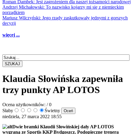
Roman Dambek: Jest zagrożeniem dla naszej tożsamości narodowej
Andrzej Michałowski: To nazwisko kojarzy mi się z niemieckim
porządkiem
Mariusz Wilczyński: Jego rządy zaskutkowały jednymi z gorszych
decyzji
więcej ...
SZUKAJ
Klaudia Słowińska zapewniła
trzy punkty AP LOTOS
Ocena użytkowników:
/ 0
Słaby
Świetny
niedziela, 27 marca 2022 18:55
Dwie bramki Klaudii Słowińskiej dały AP LOTOS
wygraną ze Sportis KKP Bydgoszcz. Podopieczne trenera