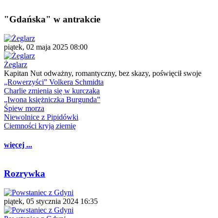
"Gdańska" w antrakcie
piątek, 02 maja 2025 08:00
Żeglarz
Kapitan Nut odważny, romantyczny, bez skazy, poświęcił swoje
„Rowerzyści” Volkera Schmidta
Charlie zmienia się w kurczaka
„Iwona księżniczka Burgunda”
Śpiew morza
Niewolnice z Pipidówki
Ciemności kryją ziemię
więcej ...
Rozrywka
piątek, 05 stycznia 2024 16:35