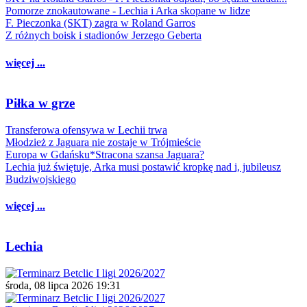
Pomorze znokautowane - Lechia i Arka skopane w lidze
F. Pieczonka (SKT) zagra w Roland Garros
Z różnych boisk i stadionów Jerzego Geberta
więcej ...
Piłka w grze
Transferowa ofensywa w Lechii trwa
Młodzież z Jaguara nie zostaje w Trójmieście
Europa w Gdańsku*Stracona szansa Jaguara?
Lechia już świętuje, Arka musi postawić kropkę nad i, jubileusz
Budziwojskiego
więcej ...
Lechia
środa, 08 lipca 2026 19:31