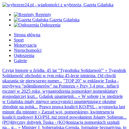
Reprinty
Gazeta Gdańska
Ogłoszenia
Strona główna
Sport
Motoryzacja
Nieruchomości
Ogłoszenia
Galerie
Czytaj historię u źródła. 45 lat "Tygodnika Solidarność"
»
Tygodnik
Solidarność obchodzi w tym roku 45-lecie istnienia. Od chwili
ukazania się pierwszego numer...
"TOP 20" w enklawie Tuska -
przybywa "półmilionerów" na Pomorzu
»
Przy 3,4 proc. inflacji
rocznej w 2025 roku, wynagrodzenia pomorskiej nomenklatury
gospodarczej kszt...
Gdańsk upamiętnił...
»
W sobotę i w niedzielę
w Gdańsku miały miejsce uroczystości upamiętniające okrutne
zbrodnie na polsk...
Prawo prawa koalicji KO/PSL - wyprawka last
minute dla minister
»
Zarząd woj. pomorskiego, kwintesencja
koalicji rządowej KO/PSL tuż przed powołaniem Jolanty Sobieran...
(PO)lityczny dobytek Tuska - (KO)lonizacja pomorskich szpitali
na... g...
»
Minister J. Sobierańska-Grenda, formalnie bezpartyjna, to