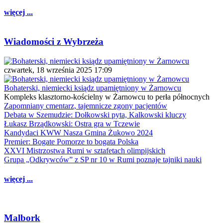
więcej ...
Wiadomości z Wybrzeża
czwartek, 18 września 2025 17:09
Bohaterski, niemiecki ksiądz upamiętniony w Żarnowcu
Kompleks klasztorno-kościelny w Żarnowcu to perła północnych
Zapomniany cmentarz, tajemnicze zgony pacjentów
Debata w Szemudzie: Dołkowski pyta, Kalkowski kluczy
Łukasz Brządkowski: Ostra gra w Tczewie
Kandydaci KWW Nasza Gmina Żukowo 2024
Premier: Bogate Pomorze to bogata Polska
XXVI Mistrzostwa Rumi w sztafetach olimpijskich
Grupa „Odkrywców” z SP nr 10 w Rumi poznaje tajniki nauki
więcej ...
Malbork