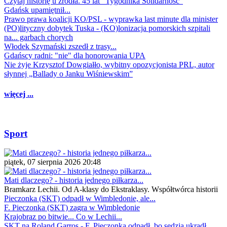
Czytaj historię u źródła. 45 lat "Tygodnika Solidarność"
Gdańsk upamiętnił...
Prawo prawa koalicji KO/PSL - wyprawka last minute dla minister
(PO)lityczny dobytek Tuska - (KO)lonizacja pomorskich szpitali
na... garbach chorych
Włodek Szymański zszedł z trasy...
Gdańscy radni: "nie" dla honorowania UPA
Nie żyje Krzysztof Dowgiałło, wybitny opozycjonista PRL, autor
słynnej „Ballady o Janku Wiśniewskim”
więcej ...
Sport
piątek, 07 sierpnia 2026 20:48
Mati dlaczego? - historia jednego piłkarza...
Bramkarz Lechii. Od A-klasy do Ekstraklasy. Współtwórca historii
Pieczonka (SKT) odpadł w Wimbledonie, ale...
F. Pieczonka (SKT) zagra w Wimbledonie
Krajobraz po bitwie... Co w Lechii...
SKT na Roland Garros - F. Pieczonka odpadł, bo sędzia ukradł...