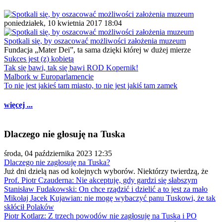
poniedziałek, 10 kwietnia 2017 18:04
Spotkali się, by oszacować możliwości założenia muzeum
Fundacja „Mater Dei”, ta sama dzięki której w dużej mierze
Sukces jest (z) kobietą
Tak się bawi, tak się bawi ROD Kopernik!
Malbork w Europarlamencie
To nie jest jakieś tam miasto, to nie jest jakiś tam zamek
więcej ...
Dlaczego nie głosuję na Tuska
środa, 04 października 2023 12:35
Dlaczego nie zagłosuję na Tuska?
Już dni dzielą nas od kolejnych wyborów. Niektórzy twierdzą, że
Prof. Piotr Czauderna: Nie akceptuję, gdy gardzi się słabszym
Stanisław Fudakowski: On chce rządzić i dzielić a to jest za mało
Mikołaj Jacek Kujawian: nie mogę wybaczyć panu Tuskowi, że tak
skłócił Polaków
Piotr Kotlarz: Z trzech powodów nie zagłosuję na Tuska i PO