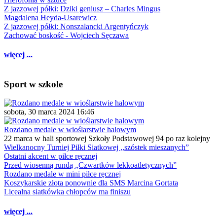
Z jazzowej półki: Dziki geniusz – Charles Mingus
Magdalena Heyda-Usarewicz
Z jazzowej półki: Nonszalancki Argentyńczyk
Zachować boskość - Wojciech Sęczawa
więcej ...
Sport w szkole
sobota, 30 marca 2024 16:46
Rozdano medale w wioślarstwie halowym
22 marca w hali sportowej Szkoły Podstawowej 94 po raz kolejny
Wielkanocny Turniej Piłki Siatkowej ,,szóstek mieszanych”
Ostatni akcent w piłce ręcznej
Przed wiosenną rundą „Czwartków lekkoatletycznych”
Rozdano medale w mini piłce ręcznej
Koszykarskie złota ponownie dla SMS Marcina Gortata
Licealna siatkówka chłopców ma finiszu
więcej ...