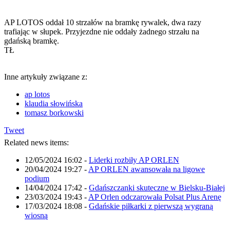
AP LOTOS oddał 10 strzałów na bramkę rywalek, dwa razy
trafiając w słupek. Przyjezdne nie oddały żadnego strzału na
gdańską bramkę.
TŁ
Inne artykuły związane z:
ap lotos
klaudia słowińska
tomasz borkowski
Tweet
Related news items:
12/05/2024 16:02
-
Liderki rozbiły AP ORLEN
20/04/2024 19:27
-
AP ORLEN awansowała na ligowe
podium
14/04/2024 17:42
-
Gdańszczanki skuteczne w Bielsku-Białej
23/03/2024 19:43
-
AP Orlen odczarowała Polsat Plus Arenę
17/03/2024 18:08
-
Gdańskie piłkarki z pierwszą wygraną
wiosną