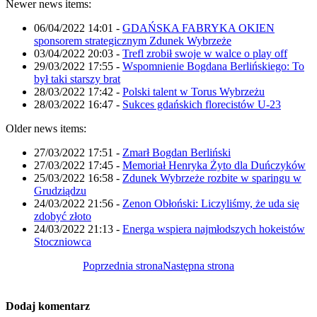
Newer news items:
06/04/2022 14:01
-
GDAŃSKA FABRYKA OKIEN
sponsorem strategicznym Zdunek Wybrzeże
03/04/2022 20:03
-
Trefl zrobił swoje w walce o play off
29/03/2022 17:55
-
Wspomnienie Bogdana Berlińskiego: To
był taki starszy brat
28/03/2022 17:42
-
Polski talent w Torus Wybrzeżu
28/03/2022 16:47
-
Sukces gdańskich florecistów U-23
Older news items:
27/03/2022 17:51
-
Zmarł Bogdan Berliński
27/03/2022 17:45
-
Memoriał Henryka Żyto dla Duńczyków
25/03/2022 16:58
-
Zdunek Wybrzeże rozbite w sparingu w
Grudziądzu
24/03/2022 21:56
-
Zenon Obłoński: Liczyliśmy, że uda się
zdobyć złoto
24/03/2022 21:13
-
Energa wspiera najmłodszych hokeistów
Stoczniowca
Poprzednia strona
Następna strona
Dodaj komentarz