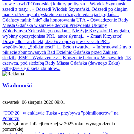
krew z krwi (PO)morskiej kultury polityczn...
Włodek Szymański
zszedł z trasy...
»
Odszedł Włodek Szymański. Odszedł po długim
marszu.Przemykał dyskretnie po różnych redakcjach, gdańs...
Gdańscy radni: "nie" dla honorowania UPA
»
Oświadczenie Rady
Miasta Gdańska w sprawie decyzji Prezydenta Ukrainy
Wołodymyra Zełenskiego o nadan...
Nie żyje Krzysztof Dowgiałło,
wybitny opozycjonista PRL, autor słynnej...
»
Zmarł Krzysztof
Dowgiałło – architekt, działacz opozycji w czasach PRL,
współtwórca „Solidarności” i...
Beton twardy...
»
Informowaliśmy o
pikiecie zbuntowanych Rad Dzielnic Gdańska przed Żakiem,
siedzibą RMG. Wydarzenie z...
Kruszenie betonu
»
W czwartek, 18
czerwca, pod siedzibą Rady Miasta Gdańska (dawnego Żaku)
odbędzie się pikieta zbuntow...
Wiadomości
czwartek, 06 sierpnia 2026 09:01
"TOP 20" w enklawie Tuska - przybywa "półmilionerów" na
Pomorzu
Przy 3,4 proc. inflacji rocznej w 2025 roku, wynagrodzenia
pomorskiej