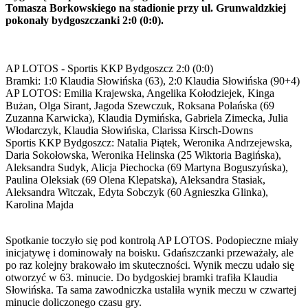
Tomasza Borkowskiego na stadionie przy ul. Grunwaldzkiej
pokonały bydgoszczanki 2:0 (0:0).
AP LOTOS - Sportis KKP Bydgoszcz 2:0 (0:0)
Bramki: 1:0 Klaudia Słowińska (63), 2:0 Klaudia Słowińska (90+4)
AP LOTOS: Emilia Krajewska, Angelika Kołodziejek, Kinga
Bużan, Olga Sirant, Jagoda Szewczuk, Roksana Polańska (69
Zuzanna Karwicka), Klaudia Dymińska, Gabriela Zimecka, Julia
Włodarczyk, Klaudia Słowińska, Clarissa Kirsch-Downs
Sportis KKP Bydgoszcz: Natalia Piątek, Weronika Andrzejewska,
Daria Sokołowska, Weronika Helinska (25 Wiktoria Bagińska),
Aleksandra Sudyk, Alicja Piechocka (69 Martyna Boguszyńska),
Paulina Oleksiak (69 Olena Klepatska), Aleksandra Stasiak,
Aleksandra Witczak, Edyta Sobczyk (60 Agnieszka Glinka),
Karolina Majda
Spotkanie toczyło się pod kontrolą AP LOTOS. Podopieczne miały
inicjatywę i dominowały na boisku. Gdańszczanki przeważały, ale
po raz kolejny brakowało im skuteczności. Wynik meczu udało się
otworzyć w 63. minucie. Do bydgoskiej bramki trafiła Klaudia
Słowińska. Ta sama zawodniczka ustaliła wynik meczu w czwartej
minucie doliczonego czasu gry.