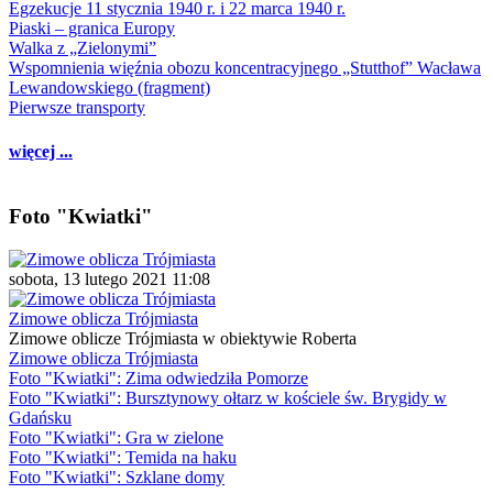
Egzekucje 11 stycznia 1940 r. i 22 marca 1940 r.
Piaski – granica Europy
Walka z „Zielonymi”
Wspomnienia więźnia obozu koncentracyjnego „Stutthof” Wacława
Lewandowskiego (fragment)
Pierwsze transporty
więcej ...
Foto "Kwiatki"
sobota, 13 lutego 2021 11:08
Zimowe oblicza Trójmiasta
Zimowe oblicze Trójmiasta w obiektywie Roberta
Zimowe oblicza Trójmiasta
Foto "Kwiatki": Zima odwiedziła Pomorze
Foto "Kwiatki": Bursztynowy ołtarz w kościele św. Brygidy w
Gdańsku
Foto "Kwiatki": Gra w zielone
Foto "Kwiatki": Temida na haku
Foto "Kwiatki": Szklane domy