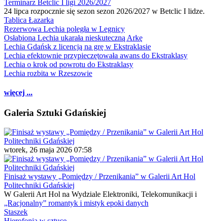
Terminarz Betclic I ligi 2026/2027
24 lipca rozpocznie się sezon sezon 2026/2027 w Betclic I lidze.
Tablica Łazarka
Rezerwowa Lechia poległa w Legnicy
Osłabiona Lechia ukarała nieskuteczną Arkę
Lechia Gdańsk z licencją na grę w Ekstraklasie
Lechia efektownie przypieczętowała awans do Ekstraklasy
Lechia o krok od powrotu do Ekstraklasy
Lechia rozbita w Rzeszowie
więcej ...
Galeria Sztuki Gdańskiej
wtorek, 26 maja 2026 07:58
Finisaż wystawy „Pomiędzy / Przenikania” w Galerii Art Hol
Politechniki Gdańskiej
W Galerii Art Hol na Wydziale Elektroniki, Telekomunikacji i
„Racjonalny” romantyk i mistyk epoki danych
Staszek
Hierofonia w sztuce