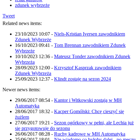
zdunek wybrzeże
Tweet
Related news items:
23/10/2023 10:07
-
Niels-Kristian Iversen zawodnikiem
Zdunek Wybrzeże
16/10/2023 09:41
-
Tom Brennan zawodnikiem Zdunek
Wybrzeże
10/10/2023 12:36
-
Mateusz Tonder zawodnikiem Zdunek
Wybrzeża
28/09/2023 12:00
-
Krzysztof Kasprzak zawodnikiem
Zdunek Wybrzeża
25/09/2023 12:37
-
Klindt zostaje na sezon 2024
Newer news items:
29/06/2017 08:54
-
Kantor i Witkowski zostają w MH
Automatyka
28/06/2017 18:32
-
Kacper Gomólski: Chcę cieszyć się
żużlem
27/06/2017 19:21
-
Sezon ogórkowy w pełni, ale Lechia już
się przygotowuje do sezonu
26/06/2017 08:28
-
Ruchy kadrowe w MH Automatyka
25/06/2017 18:01
-
Nie wiadomo co byłoby dalej - po meczu