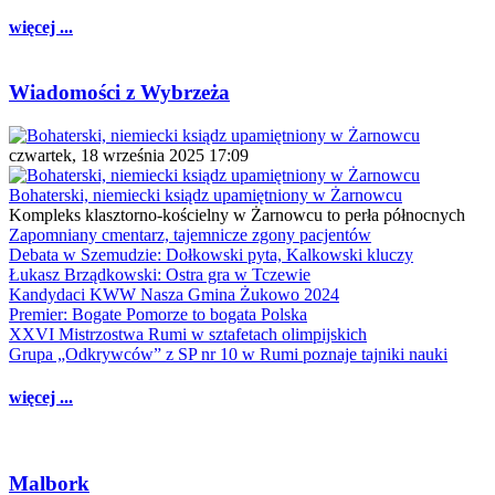
więcej ...
Wiadomości z Wybrzeża
czwartek, 18 września 2025 17:09
Bohaterski, niemiecki ksiądz upamiętniony w Żarnowcu
Kompleks klasztorno-kościelny w Żarnowcu to perła północnych
Zapomniany cmentarz, tajemnicze zgony pacjentów
Debata w Szemudzie: Dołkowski pyta, Kalkowski kluczy
Łukasz Brządkowski: Ostra gra w Tczewie
Kandydaci KWW Nasza Gmina Żukowo 2024
Premier: Bogate Pomorze to bogata Polska
XXVI Mistrzostwa Rumi w sztafetach olimpijskich
Grupa „Odkrywców” z SP nr 10 w Rumi poznaje tajniki nauki
więcej ...
Malbork