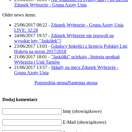
Zdunek Wybrzeże - Grupa Azoty Unia
Older news items:
25/06/2017 08:22
-
Zdunek Wybrzeże - Grupa Azoty Unia
LIVE: 32:28
24/06/2017 19:57
-
Zdunek Wybrzeże nie pozwoli na
wysokie loty "Jaskółek"?
23/06/2017 13:03
-
Gdańscy hokeiści z licencją Polskiej Ligi
Hokeja na sezon 2017/2018
21/06/2017 18:01
-
"Jaskółki" uciekają - historia spotkań
Wybrzeża i Unii Tarnów
21/06/2017 13:57
-
Składy na mecz Zdunek Wybrzeże -
Grupa Azoty Unia
Poprzednia strona
Następna strona
Dodaj komentarz
Imię (obowiązkowe)
E-Mail (obowiązkowe)