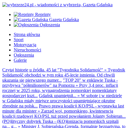
Reprinty
Gazeta Gdańska
Ogłoszenia
Strona główna
Sport
Motoryzacja
Nieruchomości
Ogłoszenia
Galerie
Czytaj historię u źródła. 45 lat "Tygodnika Solidarność"
»
Tygodnik
Solidarność obchodzi w tym roku 45-lecie istnienia. Od chwili
ukazania się pierwszego numer...
"TOP 20" w enklawie Tuska -
przybywa "półmilionerów" na Pomorzu
»
Przy 3,4 proc. inflacji
rocznej w 2025 roku, wynagrodzenia pomorskiej nomenklatury
gospodarczej kszt...
Gdańsk upamiętnił...
»
W sobotę i w niedzielę
w Gdańsku miały miejsce uroczystości upamiętniające okrutne
zbrodnie na polsk...
Prawo prawa koalicji KO/PSL - wyprawka last
minute dla minister
»
Zarząd woj. pomorskiego, kwintesencja
koalicji rządowej KO/PSL tuż przed powołaniem Jolanty Sobieran...
(PO)lityczny dobytek Tuska - (KO)lonizacja pomorskich szpitali
na... g...
»
Minister J. Sobierańska-Grenda, formalnie bezpartyjna, to