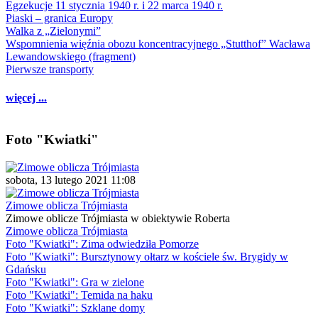
Egzekucje 11 stycznia 1940 r. i 22 marca 1940 r.
Piaski – granica Europy
Walka z „Zielonymi”
Wspomnienia więźnia obozu koncentracyjnego „Stutthof” Wacława
Lewandowskiego (fragment)
Pierwsze transporty
więcej ...
Foto "Kwiatki"
sobota, 13 lutego 2021 11:08
Zimowe oblicza Trójmiasta
Zimowe oblicze Trójmiasta w obiektywie Roberta
Zimowe oblicza Trójmiasta
Foto "Kwiatki": Zima odwiedziła Pomorze
Foto "Kwiatki": Bursztynowy ołtarz w kościele św. Brygidy w
Gdańsku
Foto "Kwiatki": Gra w zielone
Foto "Kwiatki": Temida na haku
Foto "Kwiatki": Szklane domy