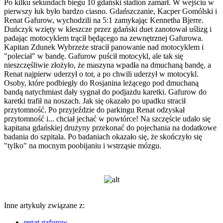
Po kilku sekundach biegu 10 gdański stadion zamarł. W wejściu w
pierwszy łuk było bardzo ciasno. Gdańszczanie, Kacper Gomólski i
Renat Gafurow, wychodzili na 5:1 zamykając Kennetha Bjerre.
Duńczyk wzięty w kleszcze przez gdański duet zanotował uślizg i
padając motocyklem trącił będącego na zewnętrznej Gafurowa.
Kapitan Zdunek Wybrzeże stracił panowanie nad motocyklem i
"poleciał" w bandę. Gafurow puścił motocykl, ale tak się
nieszczęśliwie złożyło, że maszyna wpadła na dmuchaną bandę, a
Renat najpierw uderzył o tor, a po chwili uderzył w motocykl.
Osoby, które podbiegły do Rosjanina leżącego pod dmuchaną
bandą natychmiast dały sygnał do podjazdu karetki. Gafurow do
karetki trafił na noszach. Jak się okazało po upadku stracił
przytomność. Po przyjeździe do parkingu Renat odzyskał
przytomność i... chciał jechać w powtórce! Na szczęście udało się
kapitana gdańskiej drużyny przekonać do pojechania na dodatkowe
badania do szpitala. Po badaniach okazało się, że skończyło się
"tylko" na mocnym poobijaniu i wstrząsie mózgu.
Inne artykuły związane z:
renat gafurow