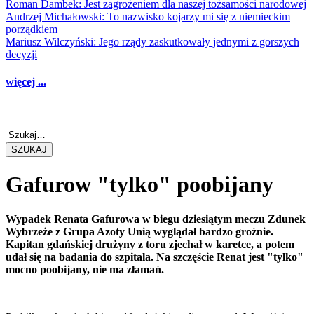
Roman Dambek: Jest zagrożeniem dla naszej tożsamości narodowej
Andrzej Michałowski: To nazwisko kojarzy mi się z niemieckim
porządkiem
Mariusz Wilczyński: Jego rządy zaskutkowały jednymi z gorszych
decyzji
więcej ...
SZUKAJ
Gafurow "tylko" poobijany
Wypadek Renata Gafurowa w biegu dziesiątym meczu Zdunek
Wybrzeże z Grupa Azoty Unią wyglądał bardzo groźnie.
Kapitan gdańskiej drużyny z toru zjechał w karetce, a potem
udał się na badania do szpitala. Na szczęście Renat jest "tylko"
mocno poobijany, nie ma złamań.