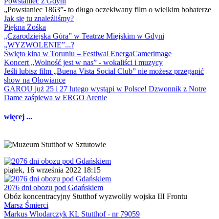
Powstaniec z Gdyni
„Powstaniec 1863”- to długo oczekiwany film o wielkim bohaterze
Jak się tu znaleźliśmy?
Piękna Zośka
„Czarodziejska Góra” w Teatrze Miejskim w Gdyni
„WYZWOLENIE”...?
Święto kina w Toruniu – Festiwal EnergaCamerimage
Koncert „Wolność jest w nas” - wokaliści i muzycy
Jeśli lubisz film „Buena Vista Social Club” nie możesz przegapić
show na Ołowiance
GAROU już 25 i 27 lutego wystąpi w Polsce! Dzwonnik z Notre
Dame zaśpiewa w ERGO Arenie
więcej ...
piątek, 16 września 2022 18:15
2076 dni obozu pod Gdańskiem
Obóz koncentracyjny Stutthof wyzwoliły wojska III Frontu
Marsz Śmierci
Markus Włodarczyk KL Stutthof - nr 79059