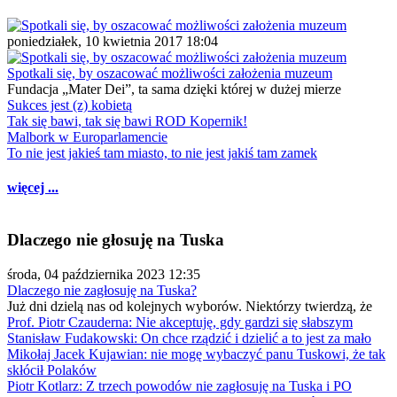
poniedziałek, 10 kwietnia 2017 18:04
Spotkali się, by oszacować możliwości założenia muzeum
Fundacja „Mater Dei”, ta sama dzięki której w dużej mierze
Sukces jest (z) kobietą
Tak się bawi, tak się bawi ROD Kopernik!
Malbork w Europarlamencie
To nie jest jakieś tam miasto, to nie jest jakiś tam zamek
więcej ...
Dlaczego nie głosuję na Tuska
środa, 04 października 2023 12:35
Dlaczego nie zagłosuję na Tuska?
Już dni dzielą nas od kolejnych wyborów. Niektórzy twierdzą, że
Prof. Piotr Czauderna: Nie akceptuję, gdy gardzi się słabszym
Stanisław Fudakowski: On chce rządzić i dzielić a to jest za mało
Mikołaj Jacek Kujawian: nie mogę wybaczyć panu Tuskowi, że tak
skłócił Polaków
Piotr Kotlarz: Z trzech powodów nie zagłosuję na Tuska i PO