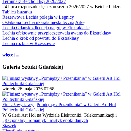
Terminarz Betclic I ligi 2026/2027
24 lipca rozpocznie się sezon sezon 2026/2027 w Betclic I lidze.
Tablica Łazarka
Rezerwowa Lechia poległa w Legnicy
Osłabiona Lechia ukarała nieskuteczną Arkę
Lechia Gdańsk z licencją na grę w Ekstraklasie
Lechia efektownie przypieczętowała awans do Ekstraklasy
Lechia o krok od powrotu do Ekstraklasy
Lechia rozbita w Rzeszowie
więcej ...
Galeria Sztuki Gdańskiej
wtorek, 26 maja 2026 07:58
Finisaż wystawy „Pomiędzy / Przenikania” w Galerii Art Hol
Politechniki Gdańskiej
W Galerii Art Hol na Wydziale Elektroniki, Telekomunikacji i
„Racjonalny” romantyk i mistyk epoki danych
Staszek
Hierofonia w sztuce