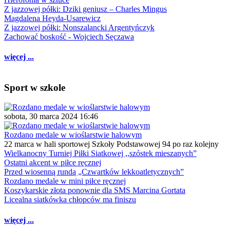
Z jazzowej półki: Dziki geniusz – Charles Mingus
Magdalena Heyda-Usarewicz
Z jazzowej półki: Nonszalancki Argentyńczyk
Zachować boskość - Wojciech Sęczawa
więcej ...
Sport w szkole
sobota, 30 marca 2024 16:46
Rozdano medale w wioślarstwie halowym
22 marca w hali sportowej Szkoły Podstawowej 94 po raz kolejny
Wielkanocny Turniej Piłki Siatkowej ,,szóstek mieszanych”
Ostatni akcent w piłce ręcznej
Przed wiosenną rundą „Czwartków lekkoatletycznych”
Rozdano medale w mini piłce ręcznej
Koszykarskie złota ponownie dla SMS Marcina Gortata
Licealna siatkówka chłopców ma finiszu
więcej ...