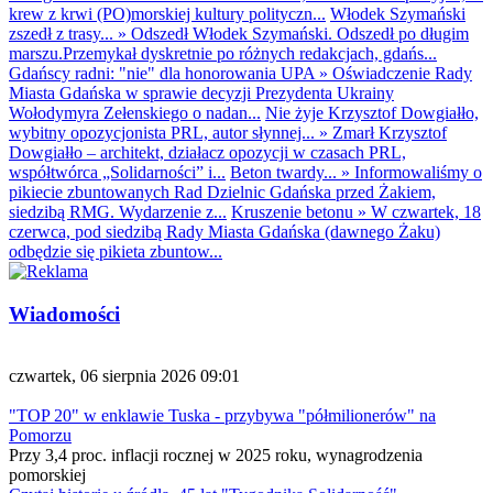
krew z krwi (PO)morskiej kultury polityczn...
Włodek Szymański
zszedł z trasy...
»
Odszedł Włodek Szymański. Odszedł po długim
marszu.Przemykał dyskretnie po różnych redakcjach, gdańs...
Gdańscy radni: "nie" dla honorowania UPA
»
Oświadczenie Rady
Miasta Gdańska w sprawie decyzji Prezydenta Ukrainy
Wołodymyra Zełenskiego o nadan...
Nie żyje Krzysztof Dowgiałło,
wybitny opozycjonista PRL, autor słynnej...
»
Zmarł Krzysztof
Dowgiałło – architekt, działacz opozycji w czasach PRL,
współtwórca „Solidarności” i...
Beton twardy...
»
Informowaliśmy o
pikiecie zbuntowanych Rad Dzielnic Gdańska przed Żakiem,
siedzibą RMG. Wydarzenie z...
Kruszenie betonu
»
W czwartek, 18
czerwca, pod siedzibą Rady Miasta Gdańska (dawnego Żaku)
odbędzie się pikieta zbuntow...
Wiadomości
czwartek, 06 sierpnia 2026 09:01
"TOP 20" w enklawie Tuska - przybywa "półmilionerów" na
Pomorzu
Przy 3,4 proc. inflacji rocznej w 2025 roku, wynagrodzenia
pomorskiej