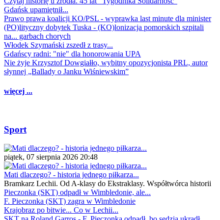
Czytaj historię u źródła. 45 lat "Tygodnika Solidarność"
Gdańsk upamiętnił...
Prawo prawa koalicji KO/PSL - wyprawka last minute dla minister
(PO)lityczny dobytek Tuska - (KO)lonizacja pomorskich szpitali
na... garbach chorych
Włodek Szymański zszedł z trasy...
Gdańscy radni: "nie" dla honorowania UPA
Nie żyje Krzysztof Dowgiałło, wybitny opozycjonista PRL, autor
słynnej „Ballady o Janku Wiśniewskim”
więcej ...
Sport
piątek, 07 sierpnia 2026 20:48
Mati dlaczego? - historia jednego piłkarza...
Bramkarz Lechii. Od A-klasy do Ekstraklasy. Współtwórca historii
Pieczonka (SKT) odpadł w Wimbledonie, ale...
F. Pieczonka (SKT) zagra w Wimbledonie
Krajobraz po bitwie... Co w Lechii...
SKT na Roland Garros - F. Pieczonka odpadł, bo sędzia ukradł...