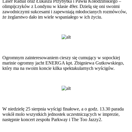
Laser Radial oraz Łukasza Przybytka i Pawła Kołodzińskiego –
olimpijczyków z Londynu w klasie 49er. Dzielą się oni swoimi
zawodniczymi sukcesami i zapewniają młodocianych rozmówców,
że żeglarstwo dało im wiele wspaniałego w ich życiu.
Ogromnym zainteresowaniem cieszy się cumujący w sopockiej
marinie ogromny jacht ENERGA kpt. Zbigniewa Gutkowskiego,
który ma na swoim koncie kilka spektakularnych wyścigów.
W niedzielę 25 sierpnia wyścigi finałowe, a o godz. 13.30 parada
wokół molo wszystkich jednostek uczestniczących w imprezie,
następnie koncert zespołu Parkway i The Too Jazzy2.