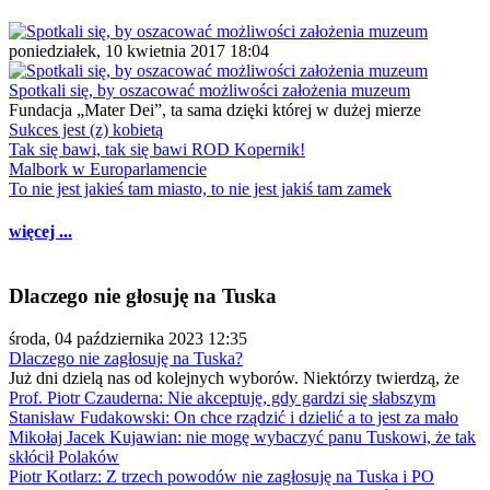
poniedziałek, 10 kwietnia 2017 18:04
Spotkali się, by oszacować możliwości założenia muzeum
Fundacja „Mater Dei”, ta sama dzięki której w dużej mierze
Sukces jest (z) kobietą
Tak się bawi, tak się bawi ROD Kopernik!
Malbork w Europarlamencie
To nie jest jakieś tam miasto, to nie jest jakiś tam zamek
więcej ...
Dlaczego nie głosuję na Tuska
środa, 04 października 2023 12:35
Dlaczego nie zagłosuję na Tuska?
Już dni dzielą nas od kolejnych wyborów. Niektórzy twierdzą, że
Prof. Piotr Czauderna: Nie akceptuję, gdy gardzi się słabszym
Stanisław Fudakowski: On chce rządzić i dzielić a to jest za mało
Mikołaj Jacek Kujawian: nie mogę wybaczyć panu Tuskowi, że tak
skłócił Polaków
Piotr Kotlarz: Z trzech powodów nie zagłosuję na Tuska i PO