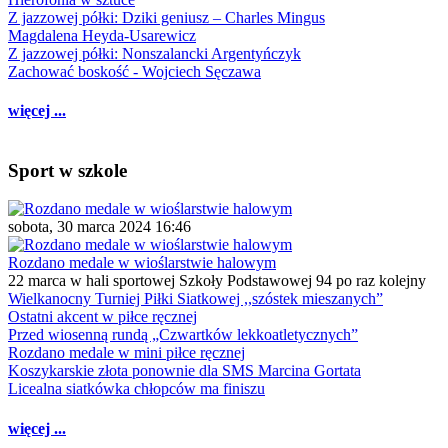
Z jazzowej półki: Dziki geniusz – Charles Mingus
Magdalena Heyda-Usarewicz
Z jazzowej półki: Nonszalancki Argentyńczyk
Zachować boskość - Wojciech Sęczawa
więcej ...
Sport w szkole
sobota, 30 marca 2024 16:46
Rozdano medale w wioślarstwie halowym
22 marca w hali sportowej Szkoły Podstawowej 94 po raz kolejny
Wielkanocny Turniej Piłki Siatkowej ,,szóstek mieszanych”
Ostatni akcent w piłce ręcznej
Przed wiosenną rundą „Czwartków lekkoatletycznych”
Rozdano medale w mini piłce ręcznej
Koszykarskie złota ponownie dla SMS Marcina Gortata
Licealna siatkówka chłopców ma finiszu
więcej ...