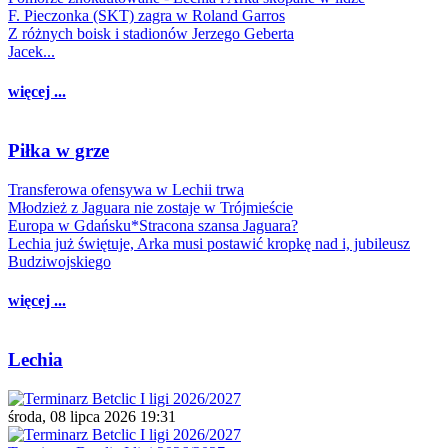
F. Pieczonka (SKT) zagra w Roland Garros
Z różnych boisk i stadionów Jerzego Geberta
Jacek...
więcej ...
Piłka w grze
Transferowa ofensywa w Lechii trwa
Młodzież z Jaguara nie zostaje w Trójmieście
Europa w Gdańsku*Stracona szansa Jaguara?
Lechia już świętuje, Arka musi postawić kropkę nad i, jubileusz
Budziwojskiego
więcej ...
Lechia
środa, 08 lipca 2026 19:31