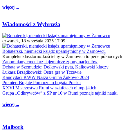
więcej ...
Wiadomości z Wybrzeża
czwartek, 18 września 2025 17:09
Bohaterski, niemiecki ksiądz upamiętniony w Żarnowcu
Kompleks klasztorno-kościelny w Żarnowcu to perła północnych
Zapomniany cmentarz, tajemnicze zgony pacjentów
Debata w Szemudzie: Dołkowski pyta, Kalkowski kluczy
Łukasz Brządkowski: Ostra gra w Tczewie
Kandydaci KWW Nasza Gmina Żukowo 2024
Premier: Bogate Pomorze to bogata Polska
XXVI Mistrzostwa Rumi w sztafetach olimpijskich
Grupa „Odkrywców” z SP nr 10 w Rumi poznaje tajniki nauki
więcej ...
Malbork