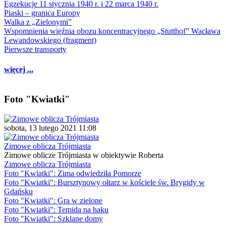
Egzekucje 11 stycznia 1940 r. i 22 marca 1940 r.
Piaski – granica Europy
Walka z „Zielonymi”
Wspomnienia więźnia obozu koncentracyjnego „Stutthof” Wacława
Lewandowskiego (fragment)
Pierwsze transporty
więcej ...
Foto "Kwiatki"
sobota, 13 lutego 2021 11:08
Zimowe oblicza Trójmiasta
Zimowe oblicze Trójmiasta w obiektywie Roberta
Zimowe oblicza Trójmiasta
Foto "Kwiatki": Zima odwiedziła Pomorze
Foto "Kwiatki": Bursztynowy ołtarz w kościele św. Brygidy w
Gdańsku
Foto "Kwiatki": Gra w zielone
Foto "Kwiatki": Temida na haku
Foto "Kwiatki": Szklane domy