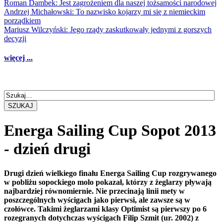
Roman Dambek: Jest zagrożeniem dla naszej tożsamości narodowej
Andrzej Michałowski: To nazwisko kojarzy mi się z niemieckim
porządkiem
Mariusz Wilczyński: Jego rządy zaskutkowały jednymi z gorszych
decyzji
więcej ...
SZUKAJ
Energa Sailing Cup Sopot 2013
- dzień drugi
Drugi dzień wielkiego finału Energa Sailing Cup rozgrywanego
w pobliżu sopockiego molo pokazał, którzy z żeglarzy pływają
najbardziej równomiernie. Nie przecinają linii mety w
poszczególnych wyścigach jako pierwsi, ale zawsze są w
czołówce. Takimi żeglarzami klasy Optimist są pierwszy po 6
rozegranych dotychczas wyścigach Filip Szmit (ur. 2002) z