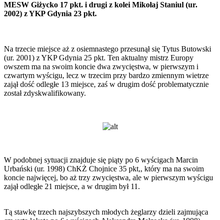
MESW Giżycko 17 pkt. i drugi z kolei Mikołaj Staniul (ur.
2002) z YKP Gdynia 23 pkt.
Na trzecie miejsce aż z osiemnastego przesunął się Tytus Butowski
(ur. 2001) z YKP Gdynia 25 pkt. Ten aktualny mistrz Europy
owszem ma na swoim koncie dwa zwycięstwa, w pierwszym i
czwartym wyścigu, lecz w trzecim przy bardzo zmiennym wietrze
zajął dość odległe 13 miejsce, zaś w drugim dość problematycznie
został zdyskwalifikowany.
W podobnej sytuacji znajduje się piąty po 6 wyścigach Marcin
Urbański (ur. 1998) ChKŻ Chojnice 35 pkt,, który ma na swoim
koncie najwięcej, bo aż trzy zwycięstwa, ale w pierwszym wyścigu
zajął odległe 21 miejsce, a w drugim był 11.
Tą stawkę trzech najszybszych młodych żeglarzy dzieli zajmująca