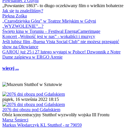
Powstaniec z Gdyni
„Powstaniec 1863”- to długo oczekiwany film o wielkim bohaterze
Jak się tu znaleźliśmy?
Piękna Zośka
„Czarodziejska Góra” w Teatrze Miejskim w Gdyni
„WYZWOLENIE”...?
Święto kina w Toruniu – Festiwal EnergaCamerimage
Koncert „Wolność jest w nas” - wokaliści i muzycy
Jeśli lubisz film „Buena Vista Social Club” nie możesz przegapić
show na Ołowiance
GAROU już 25 i 27 lutego wystąpi w Polsce! Dzwonnik z Notre
Dame zaśpiewa w ERGO Arenie
więcej ...
piątek, 16 września 2022 18:15
2076 dni obozu pod Gdańskiem
Obóz koncentracyjny Stutthof wyzwoliły wojska III Frontu
Marsz Śmierci
Markus Włodarczyk KL Stutthof - nr 79059