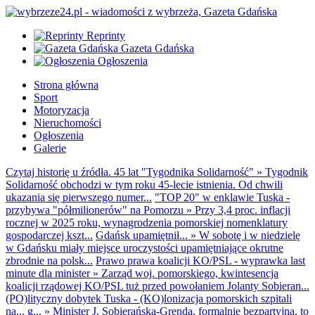
Reprinty
Gazeta Gdańska
Ogłoszenia
Strona główna
Sport
Motoryzacja
Nieruchomości
Ogłoszenia
Galerie
Czytaj historię u źródła. 45 lat "Tygodnika Solidarność"
»
Tygodnik
Solidarność obchodzi w tym roku 45-lecie istnienia. Od chwili
ukazania się pierwszego numer...
"TOP 20" w enklawie Tuska -
przybywa "półmilionerów" na Pomorzu
»
Przy 3,4 proc. inflacji
rocznej w 2025 roku, wynagrodzenia pomorskiej nomenklatury
gospodarczej kszt...
Gdańsk upamiętnił...
»
W sobotę i w niedzielę
w Gdańsku miały miejsce uroczystości upamiętniające okrutne
zbrodnie na polsk...
Prawo prawa koalicji KO/PSL - wyprawka last
minute dla minister
»
Zarząd woj. pomorskiego, kwintesencja
koalicji rządowej KO/PSL tuż przed powołaniem Jolanty Sobieran...
(PO)lityczny dobytek Tuska - (KO)lonizacja pomorskich szpitali
na... g...
»
Minister J. Sobierańska-Grenda, formalnie bezpartyjna, to