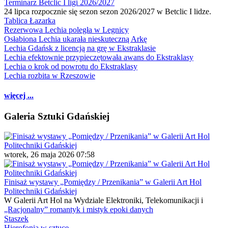
Terminarz Betclic I ligi 2026/2027
24 lipca rozpocznie się sezon sezon 2026/2027 w Betclic I lidze.
Tablica Łazarka
Rezerwowa Lechia poległa w Legnicy
Osłabiona Lechia ukarała nieskuteczną Arkę
Lechia Gdańsk z licencją na grę w Ekstraklasie
Lechia efektownie przypieczętowała awans do Ekstraklasy
Lechia o krok od powrotu do Ekstraklasy
Lechia rozbita w Rzeszowie
więcej ...
Galeria Sztuki Gdańskiej
wtorek, 26 maja 2026 07:58
Finisaż wystawy „Pomiędzy / Przenikania” w Galerii Art Hol
Politechniki Gdańskiej
W Galerii Art Hol na Wydziale Elektroniki, Telekomunikacji i
„Racjonalny” romantyk i mistyk epoki danych
Staszek
Hierofonia w sztuce