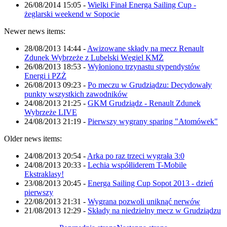
26/08/2014 15:05
-
Wielki Finał Energa Sailing Cup -
żeglarski weekend w Sopocie
Newer news items:
28/08/2013 14:44
-
Awizowane składy na mecz Renault
Zdunek Wybrzeże z Lubelski Węgiel KMŻ
26/08/2013 18:53
-
Wyłoniono trzynastu stypendystów
Energi i PZŻ
26/08/2013 09:23
-
Po meczu w Grudziądzu: Decydowały
punkty wszystkich zawodników
24/08/2013 21:25
-
GKM Grudziądz - Renault Zdunek
Wybrzeże LIVE
24/08/2013 21:19
-
Pierwszy wygrany sparing "Atomówek"
Older news items:
24/08/2013 20:54
-
Arka po raz trzeci wygrała 3:0
24/08/2013 20:33
-
Lechia współliderem T-Mobile
Ekstraklasy!
23/08/2013 20:45
-
Energa Sailing Cup Sopot 2013 - dzień
pierwszy
22/08/2013 21:31
-
Wygrana pozwoli uniknąć nerwów
21/08/2013 12:29
-
Składy na niedzielny mecz w Grudziądzu