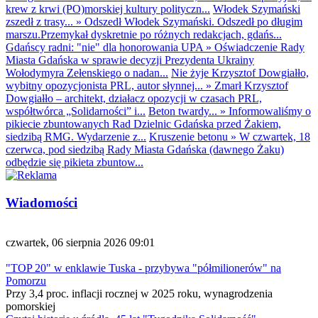
krew z krwi (PO)morskiej kultury polityczn...
Włodek Szymański
zszedł z trasy...
»
Odszedł Włodek Szymański. Odszedł po długim
marszu.Przemykał dyskretnie po różnych redakcjach, gdańs...
Gdańscy radni: "nie" dla honorowania UPA
»
Oświadczenie Rady
Miasta Gdańska w sprawie decyzji Prezydenta Ukrainy
Wołodymyra Zełenskiego o nadan...
Nie żyje Krzysztof Dowgiałło,
wybitny opozycjonista PRL, autor słynnej...
»
Zmarł Krzysztof
Dowgiałło – architekt, działacz opozycji w czasach PRL,
współtwórca „Solidarności” i...
Beton twardy...
»
Informowaliśmy o
pikiecie zbuntowanych Rad Dzielnic Gdańska przed Żakiem,
siedzibą RMG. Wydarzenie z...
Kruszenie betonu
»
W czwartek, 18
czerwca, pod siedzibą Rady Miasta Gdańska (dawnego Żaku)
odbędzie się pikieta zbuntow...
Wiadomości
czwartek, 06 sierpnia 2026 09:01
"TOP 20" w enklawie Tuska - przybywa "półmilionerów" na
Pomorzu
Przy 3,4 proc. inflacji rocznej w 2025 roku, wynagrodzenia
pomorskiej