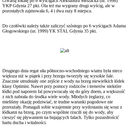
czwartą lokatę po 6 wyścigach Aleksandra Melzacka (ur. 1998)
YKP Gdynia 27 pkt. Ola też ma wygrany drugi wyścig, ale w
pozostałych zajmowała 6, 4 i dwa razy 8 miejsca.
Do czołówki należy także zaliczyć szóstego po 6 wyścigach Adama
Głogowskiego (ur. 1999) YK STAL Gdynia 35 pkt.
Drugiego dnia regat siła północno-wschodniego wiatru była nieco
większa niż w piątek i przy brzegu tworzyły się wysokie fale.
Znacznie utrudniały one zejście z wody na brzeg niewielkich łódek
klasy Optimist. Nawet przy pomocy rodziców i trenerów niektóre
łódki pod naporem fal powywracały się do góry dnem, a większość
z nich nabrała do środka wiele wody. Młodych żeglarzy, co
mieliśmy okazję podziwiać, te trudne warunki pogodowe nie
przerażały. Pomagali sobie wzajemnie przy wydostaniu się wraz z
łódkami na brzeg, po czym wspólnie rzucili się do wody, aby
cieszyć się pływaniem na bujających falach. Tylko pozazdrościć
hartu ducha i witalności.