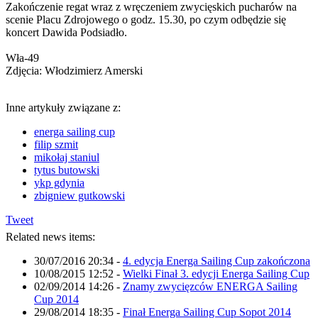
Zakończenie regat wraz z wręczeniem zwycięskich pucharów na
scenie Placu Zdrojowego o godz. 15.30, po czym odbędzie się
koncert Dawida Podsiadło.
Wła-49
Zdjęcia: Włodzimierz Amerski
Inne artykuły związane z:
energa sailing cup
filip szmit
mikołaj staniul
tytus butowski
ykp gdynia
zbigniew gutkowski
Tweet
Related news items:
30/07/2016 20:34
-
4. edycja Energa Sailing Cup zakończona
10/08/2015 12:52
-
Wielki Finał 3. edycji Energa Sailing Cup
02/09/2014 14:26
-
Znamy zwycięzców ENERGA Sailing
Cup 2014
29/08/2014 18:35
-
Finał Energa Sailing Cup Sopot 2014