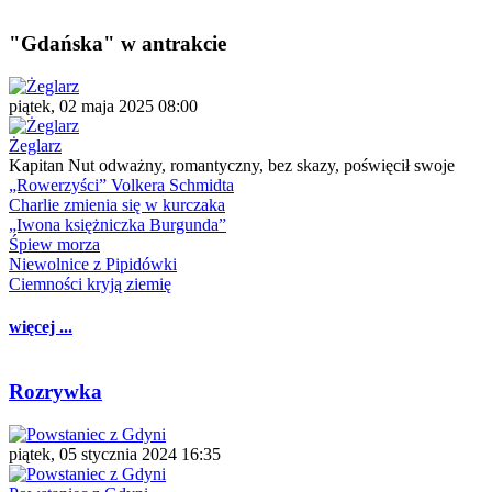
"Gdańska" w antrakcie
piątek, 02 maja 2025 08:00
Żeglarz
Kapitan Nut odważny, romantyczny, bez skazy, poświęcił swoje
„Rowerzyści” Volkera Schmidta
Charlie zmienia się w kurczaka
„Iwona księżniczka Burgunda”
Śpiew morza
Niewolnice z Pipidówki
Ciemności kryją ziemię
więcej ...
Rozrywka
piątek, 05 stycznia 2024 16:35