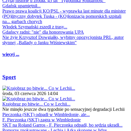
Czytaj historię u źródła. 45 lat "Tygodnika Solidarność"
Gdańsk upamiętnił...
Prawo prawa koalicji KO/PSL - wyprawka last minute dla minister
(PO)lityczny dobytek Tuska - (KO)lonizacja pomorskich szpitali
na... garbach chorych
Włodek Szymański zszedł z trasy...
Gdańscy radni: "nie" dla honorowania UPA
Nie żyje Krzysztof Dowgiałło, wybitny opozycjonista PRL, autor
słynnej „Ballady o Janku Wiśniewskim”
więcej ...
Sport
środa, 03 czerwca 2026 14:04
Krajobraz po bitwie... Co w Lechii...
Nie minęło jeszcze dwa tygodnie po sensacyjnej degradacji Lechii
Pieczonka (SKT) odpadł w Wimbledonie, ale...
F. Pieczonka (SKT) zagra w Wimbledonie
SKT na Roland Garros - F. Pieczonka odpadł, bo sędzia ukradł...
Pomorze znokautowane - Lechia i Arka skopane w lidze