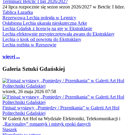
Terminarz Betclic I ligi 2026/2027
24 lipca rozpocznie się sezon sezon 2026/2027 w Betclic I lidze.
Tablica Łazarka
Rezerwowa Lechia poległa w Legnicy
Osłabiona Lechia ukarała nieskuteczną Arkę
Lechia Gdańsk z licencją na grę w Ekstraklasie
Lechia efektownie przypieczętowała awans do Ekstraklasy
Lechia o krok od powrotu do Ekstraklasy
Lechia rozbita w Rzeszowie
więcej ...
Galeria Sztuki Gdańskiej
wtorek, 26 maja 2026 07:58
Finisaż wystawy „Pomiędzy / Przenikania” w Galerii Art Hol
Politechniki Gdańskiej
W Galerii Art Hol na Wydziale Elektroniki, Telekomunikacji i
„Racjonalny” romantyk i mistyk epoki danych
Staszek
Hierofonia w sztuce