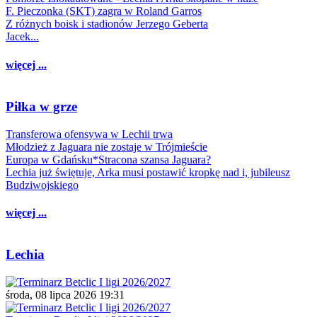
F. Pieczonka (SKT) zagra w Roland Garros
Z różnych boisk i stadionów Jerzego Geberta
Jacek...
więcej ...
Piłka w grze
Transferowa ofensywa w Lechii trwa
Młodzież z Jaguara nie zostaje w Trójmieście
Europa w Gdańsku*Stracona szansa Jaguara?
Lechia już świętuje, Arka musi postawić kropkę nad i, jubileusz
Budziwojskiego
więcej ...
Lechia
środa, 08 lipca 2026 19:31