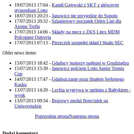
19/07/2013 17:04
-
Kamil Gajewski z SKT z głównym
stypendium Lotto
18/07/2013 20:23
-
Janowicz nie przyjedzie do Sopotu
17/07/2013 20:32
-
Szlagierowy początek Orlen Ligi dla
Atomu Trefla
17/07/2013 14:06
-
Składy na mecz z ŻKS Litex MDM
Polcopper Ostrovią
17/07/2013 07:13
-
Pieszczek uzupełni skład I finału SEC
Older news items:
15/07/2013 18:42
-
Gdańscy juniorzy najlepsi w Grudziądzu
15/07/2013 15:39
-
Janowicz gościem Lotto Junior Tennis
Cup
14/07/2013 17:47
-
Gdańszczanie poza finałem Srebrnego
Kasku
13/07/2013 14:20
-
Lechia wygrywa w springu z Bałtykiem -
wynk
13/07/2013 09:34
-
Brązowy medal florecistek na
Uniwersjadzie
Poprzednia strona
Następna strona
Dodaj komentarz