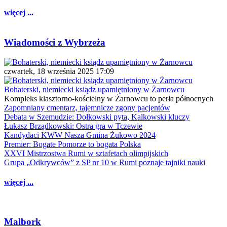
więcej ...
Wiadomości z Wybrzeża
czwartek, 18 września 2025 17:09
Bohaterski, niemiecki ksiądz upamiętniony w Żarnowcu
Kompleks klasztorno-kościelny w Żarnowcu to perła północnych
Zapomniany cmentarz, tajemnicze zgony pacjentów
Debata w Szemudzie: Dołkowski pyta, Kalkowski kluczy
Łukasz Brządkowski: Ostra gra w Tczewie
Kandydaci KWW Nasza Gmina Żukowo 2024
Premier: Bogate Pomorze to bogata Polska
XXVI Mistrzostwa Rumi w sztafetach olimpijskich
Grupa „Odkrywców” z SP nr 10 w Rumi poznaje tajniki nauki
więcej ...
Malbork