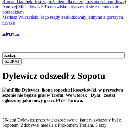
Roman Dambek: Jest zagrożeniem dla naszej tożsamości narodowej
Andrzej Michałowski: To nazwisko kojarzy mi się z niemieckim
porządkiem
Mariusz Wilczyński: Jego rządy zaskutkowały jednymi z gorszych
decyzji
więcej ...
SZUKAJ
Dylewicz odszedł z Sopotu
Filip Dylewicz, ikona sopockiej koszykówki, w przyszłym
sezonie nie będzie grał w Treflu. We wtorek "Dylu" został
ogłoszony jako nowy gracz PGE Turowa.
36-letni Dylewicz przez większość swojej kariery związany był z
Sopotem. Zdobywał medale z Prokomem Treflem, 5 razy