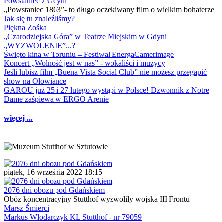
Powstaniec z Gdyni
„Powstaniec 1863”- to długo oczekiwany film o wielkim bohaterze
Jak się tu znaleźliśmy?
Piękna Zośka
„Czarodziejska Góra” w Teatrze Miejskim w Gdyni
„WYZWOLENIE”...?
Święto kina w Toruniu – Festiwal EnergaCamerimage
Koncert „Wolność jest w nas” - wokaliści i muzycy
Jeśli lubisz film „Buena Vista Social Club” nie możesz przegapić
show na Ołowiance
GAROU już 25 i 27 lutego wystąpi w Polsce! Dzwonnik z Notre
Dame zaśpiewa w ERGO Arenie
więcej ...
piątek, 16 września 2022 18:15
2076 dni obozu pod Gdańskiem
Obóz koncentracyjny Stutthof wyzwoliły wojska III Frontu
Marsz Śmierci
Markus Włodarczyk KL Stutthof - nr 79059