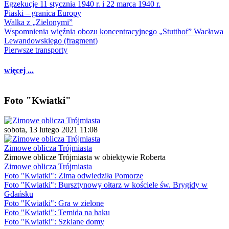
Egzekucje 11 stycznia 1940 r. i 22 marca 1940 r.
Piaski – granica Europy
Walka z „Zielonymi”
Wspomnienia więźnia obozu koncentracyjnego „Stutthof” Wacława
Lewandowskiego (fragment)
Pierwsze transporty
więcej ...
Foto "Kwiatki"
sobota, 13 lutego 2021 11:08
Zimowe oblicza Trójmiasta
Zimowe oblicze Trójmiasta w obiektywie Roberta
Zimowe oblicza Trójmiasta
Foto "Kwiatki": Zima odwiedziła Pomorze
Foto "Kwiatki": Bursztynowy ołtarz w kościele św. Brygidy w
Gdańsku
Foto "Kwiatki": Gra w zielone
Foto "Kwiatki": Temida na haku
Foto "Kwiatki": Szklane domy