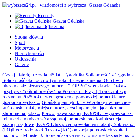
Reprinty
Gazeta Gdańska
Ogłoszenia
Strona główna
Sport
Motoryzacja
Nieruchomości
Ogłoszenia
Galerie
Czytaj historię u źródła. 45 lat "Tygodnika Solidarność"
»
Tygodnik
Solidarność obchodzi w tym roku 45-lecie istnienia. Od chwili
ukazania się pierwszego numer...
"TOP 20" w enklawie Tuska -
przybywa "półmilionerów" na Pomorzu
»
Przy 3,4 proc. inflacji
rocznej w 2025 roku, wynagrodzenia pomorskiej nomenklatury
gospodarczej kszt...
Gdańsk upamiętnił...
»
W sobotę i w niedzielę
w Gdańsku miały miejsce uroczystości upamiętniające okrutne
zbrodnie na polsk...
Prawo prawa koalicji KO/PSL - wyprawka last
minute dla minister
»
Zarząd woj. pomorskiego, kwintesencja
koalicji rządowej KO/PSL tuż przed powołaniem Jolanty Sobieran...
(PO)lityczny dobytek Tuska - (KO)lonizacja pomorskich szpitali
na... g...
»
Minister J. Sobierańska-Grenda, formalnie bezpartyjna, to