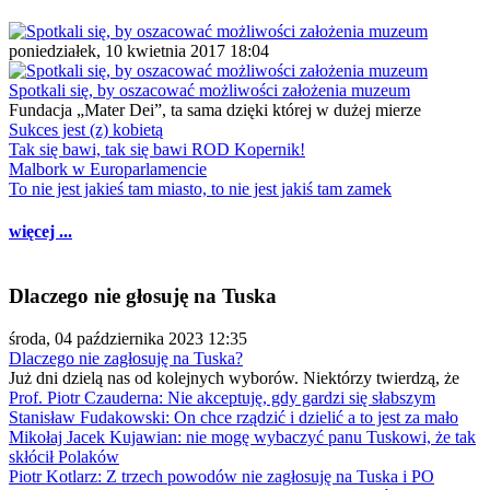
poniedziałek, 10 kwietnia 2017 18:04
Spotkali się, by oszacować możliwości założenia muzeum
Fundacja „Mater Dei”, ta sama dzięki której w dużej mierze
Sukces jest (z) kobietą
Tak się bawi, tak się bawi ROD Kopernik!
Malbork w Europarlamencie
To nie jest jakieś tam miasto, to nie jest jakiś tam zamek
więcej ...
Dlaczego nie głosuję na Tuska
środa, 04 października 2023 12:35
Dlaczego nie zagłosuję na Tuska?
Już dni dzielą nas od kolejnych wyborów. Niektórzy twierdzą, że
Prof. Piotr Czauderna: Nie akceptuję, gdy gardzi się słabszym
Stanisław Fudakowski: On chce rządzić i dzielić a to jest za mało
Mikołaj Jacek Kujawian: nie mogę wybaczyć panu Tuskowi, że tak
skłócił Polaków
Piotr Kotlarz: Z trzech powodów nie zagłosuję na Tuska i PO