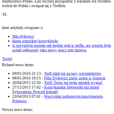
mistrzostwo Polski, a po rocznej przygodzie z włoskim Air Avellino
wrócił do Polski i związał się z Treflem.
TŁ
Inne artykuły związane z:
filip dylewicz
ikona sopockiej koszykówki
w przyszłym sezonie nie będzie grał w treflu. we wtorek dylu
został ogłoszony jako nowy gracz pge turowa.
Tweet
Related news items:
09/01/2016 21:13
-
Trefl miał już na tacy wicemistrzów
08/01/2016 19:15
-
Filip Dylewicz znów zagra w Sopocie
20/04/2015 21:50
-
Trefl: Teraz już będą musieli wygrać
27/12/2013 17:42
-
Koszykarskie fajerwerki tuż przed
Sylwestrem. Powrót legendy
23/04/2013 07:41
-
Waczyński najlepszym koszykarzem
Pomorza
Newer news items: