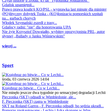
Czytaj historię u źródła. 45 lat "Tygodnika Solidarność"
Gdańsk upamiętnił...
Prawo prawa koalicji KO/PSL - wyprawka last minute dla minister
(PO)lityczny dobytek Tuska - (KO)lonizacja pomorskich szpitali
na... garbach chorych
Włodek Szymański zszedł z trasy...
Gdańscy radni: "nie" dla honorowania UPA
Nie żyje Krzysztof Dowgiałło, wybitny opozycjonista PRL, autor
słynnej „Ballady o Janku Wiśniewskim”
więcej ...
Sport
środa, 03 czerwca 2026 14:04
Krajobraz po bitwie... Co w Lechii...
Nie minęło jeszcze dwa tygodnie po sensacyjnej degradacji Lechii
Pieczonka (SKT) odpadł w Wimbledonie, ale...
F. Pieczonka (SKT) zagra w Wimbledonie
SKT na Roland Garros - F. Pieczonka odpadł, bo sędzia ukradł...
Pomorze znokautowane - Lechia i Arka skopane w lidze