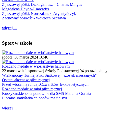
Z jazzowej półki: Dziki geniusz – Charles Mingus
Magdalena Heyda-Usarewicz
Z jazzowej półki: Nonszalancki Argentyńczyk
Zachować boskość - Wojciech Sęczawa
więcej ...
Sport w szkole
sobota, 30 marca 2024 16:46
Rozdano medale w wioślarstwie halowym
22 marca w hali sportowej Szkoły Podstawowej 94 po raz kolejny
Wielkanocny Turniej Piłki Siatkowej ,,szóstek mieszanych”
Ostatni akcent w piłce ręcznej
Przed wiosenną rundą „Czwartków lekkoatletycznych”
Rozdano medale w mini piłce ręcznej
Koszykarskie złota ponownie dla SMS Marcina Gortata
Licealna siatkówka chłopców ma finiszu
więcej ...