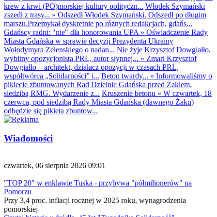
krew z krwi (PO)morskiej kultury polityczn...
Włodek Szymański
zszedł z trasy...
»
Odszedł Włodek Szymański. Odszedł po długim
marszu.Przemykał dyskretnie po różnych redakcjach, gdańs...
Gdańscy radni: "nie" dla honorowania UPA
»
Oświadczenie Rady
Miasta Gdańska w sprawie decyzji Prezydenta Ukrainy
Wołodymyra Zełenskiego o nadan...
Nie żyje Krzysztof Dowgiałło,
wybitny opozycjonista PRL, autor słynnej...
»
Zmarł Krzysztof
Dowgiałło – architekt, działacz opozycji w czasach PRL,
współtwórca „Solidarności” i...
Beton twardy...
»
Informowaliśmy o
pikiecie zbuntowanych Rad Dzielnic Gdańska przed Żakiem,
siedzibą RMG. Wydarzenie z...
Kruszenie betonu
»
W czwartek, 18
czerwca, pod siedzibą Rady Miasta Gdańska (dawnego Żaku)
odbędzie się pikieta zbuntow...
Wiadomości
czwartek, 06 sierpnia 2026 09:01
"TOP 20" w enklawie Tuska - przybywa "półmilionerów" na
Pomorzu
Przy 3,4 proc. inflacji rocznej w 2025 roku, wynagrodzenia
pomorskiej