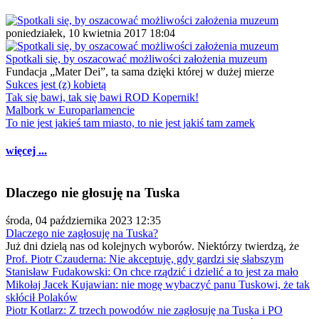
poniedziałek, 10 kwietnia 2017 18:04
Spotkali się, by oszacować możliwości założenia muzeum
Fundacja „Mater Dei”, ta sama dzięki której w dużej mierze
Sukces jest (z) kobietą
Tak się bawi, tak się bawi ROD Kopernik!
Malbork w Europarlamencie
To nie jest jakieś tam miasto, to nie jest jakiś tam zamek
więcej ...
Dlaczego nie głosuję na Tuska
środa, 04 października 2023 12:35
Dlaczego nie zagłosuję na Tuska?
Już dni dzielą nas od kolejnych wyborów. Niektórzy twierdzą, że
Prof. Piotr Czauderna: Nie akceptuję, gdy gardzi się słabszym
Stanisław Fudakowski: On chce rządzić i dzielić a to jest za mało
Mikołaj Jacek Kujawian: nie mogę wybaczyć panu Tuskowi, że tak
skłócił Polaków
Piotr Kotlarz: Z trzech powodów nie zagłosuję na Tuska i PO