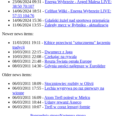
23/06/2024 09:31
-
Energa Wybrzeże - Arged Malesa LIVE:
38:50 70:107
14/06/2024 18:51
-
Cellfast Wilki - Energa Wybrzeże LIVE:
57:33 104:76
14/06/2024 15:36
-
Gdański żużel nad sportową przepaścią
11/06/2024 13:55
-
Zaległy mecz w Rybniku - aktualizacja
Newer news items:
11/03/2011 19:11
-
Kibice przeciwni "sztucznemu" łączeniu
tradycji
10/03/2011 22:15
-
Dwumecz z Jagą
10/03/2011 22:08
-
Czekając na rywala
08/03/2011 21:48
-
Reszta Świata ograła Europę
08/03/2011 14:30
-
Gdynia ugości najlepsze w Eurolidze
Older news items:
06/03/2011 18:09
-
Stoczniowiec rozbity w Olivii
06/03/2011 17:55
-
Lechia wygrywa po raz pierwszy na
wiosnę
06/03/2011 16:09
-
Atom Trefl poległ w Mielcu
06/03/2011 10:44
-
Udany rewanż Asseco
06/03/2011 10:07
-
Trefl w coraz lepszej formie
Poprzednia strona
Następna strona