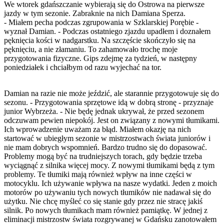
We wtorek gdańszczanie wybierają się do Ostrowa na pierwsze
jazdy w tym sezonie. Zabraknie na nich Damiana Sperza.
- Miałem pecha podczas zgrupowania w Szklarskiej Porębie -
wyznał Damian. - Podczas ostatniego zjazdu upadłem i doznałem
pęknięcia kości w nadgarstku. Na szczęście skończyło się na
pęknięciu, a nie złamaniu. To zahamowało trochę moje
przygotowania fizyczne. Gips zdejmę za tydzień, w następny
poniedziałek i chciałbym od razu wyjechać na tor.
Damian na razie nie może jeździć, ale starannie przygotowuje się do
sezonu. - Przygotowania sprzętowe idą w dobrą stronę - przyznaje
junior Wybrzeża. - Nie będę jednak ukrywał, że przed sezonem
odczuwam pewien niepokój. Jest on związany z nowymi tłumikami.
Ich wprowadzenie uważam za błąd. Miałem okazję na nich
startować w ubiegłym sezonie w mistrzostwach świata juniorów i
nie mam dobrych wspomnień. Bardzo trudno się do dopasować.
Problemy mogą być na trudniejszych torach, gdy będzie trzeba
wyciągnąć z silnika więcej mocy. Z nowymi tłumikami będą z tym
problemy. Te tłumiki mają również wpływ na inne części w
motocyklu. Ich używanie wpływa na nasze wydatki. Jeden z moich
motorów po używaniu tych nowych tłumików nie nadawał się do
użytku. Nie chcę myśleć co się stanie gdy przez nie stracę jakiś
silnik. Po nowych tłumikach mam również pamiątkę. W jednej z
eliminacji mistrzostw świata rozgrywanej w Gdańsku zanotowałem