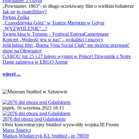
Powstaniec z Gdyni
„Powstaniec 1863”- to długo oczekiwany film o wielkim bohaterze
Jak się tu znaleźliśmy?
Piękna Zośka
„Czarodziejska Góra” w Teatrze Miejskim w Gdyni
„WYZWOLENIE”...?
Święto kina w Toruniu – Festiwal EnergaCamerimage
Koncert „Wolność jest w nas” - wokaliści i muzycy
Jeśli lubisz film „Buena Vista Social Club” nie możesz przegapić
show na Ołowiance
GAROU już 25 i 27 lutego wystąpi w Polsce! Dzwonnik z Notre
Dame zaśpiewa w ERGO Arenie
więcej ...
piątek, 16 września 2022 18:15
2076 dni obozu pod Gdańskiem
Obóz koncentracyjny Stutthof wyzwoliły wojska III Frontu
Marsz Śmierci
Markus Włodarczyk KL Stutthof - nr 79059