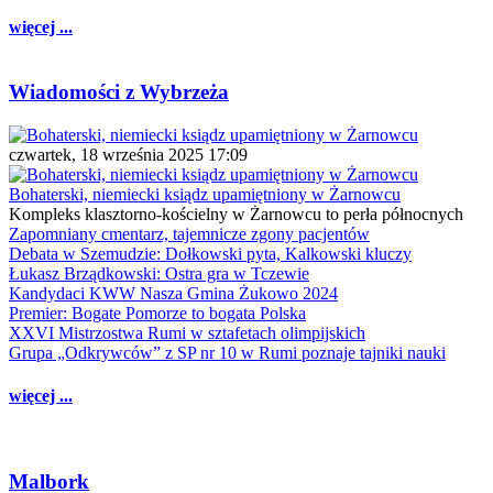
więcej ...
Wiadomości z Wybrzeża
czwartek, 18 września 2025 17:09
Bohaterski, niemiecki ksiądz upamiętniony w Żarnowcu
Kompleks klasztorno-kościelny w Żarnowcu to perła północnych
Zapomniany cmentarz, tajemnicze zgony pacjentów
Debata w Szemudzie: Dołkowski pyta, Kalkowski kluczy
Łukasz Brządkowski: Ostra gra w Tczewie
Kandydaci KWW Nasza Gmina Żukowo 2024
Premier: Bogate Pomorze to bogata Polska
XXVI Mistrzostwa Rumi w sztafetach olimpijskich
Grupa „Odkrywców” z SP nr 10 w Rumi poznaje tajniki nauki
więcej ...
Malbork