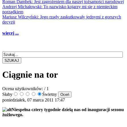
Roman Dambek: Jest zagrożeniem dla naszej tożsamości narodowej
Andrzej Michałowski: To nazwisko kojarzy mi się z niemieckim
porządkiem
Mariusz Wilczyński: Jego rządy zaskutkowały jednymi z gorszych
decyzji
więcej ...
SZUKAJ
Ciągnie na tor
Ocena użytkowników:
/ 1
Słaby
Świetny
poniedziałek, 07 marca 2011 17:47
Niespełna cztery tygodnie dzielą nas od inauguracji sezonu
żużlowego.