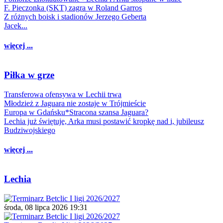
F. Pieczonka (SKT) zagra w Roland Garros
Z różnych boisk i stadionów Jerzego Geberta
Jacek...
więcej ...
Piłka w grze
Transferowa ofensywa w Lechii trwa
Młodzież z Jaguara nie zostaje w Trójmieście
Europa w Gdańsku*Stracona szansa Jaguara?
Lechia już świętuje, Arka musi postawić kropkę nad i, jubileusz
Budziwojskiego
więcej ...
Lechia
środa, 08 lipca 2026 19:31