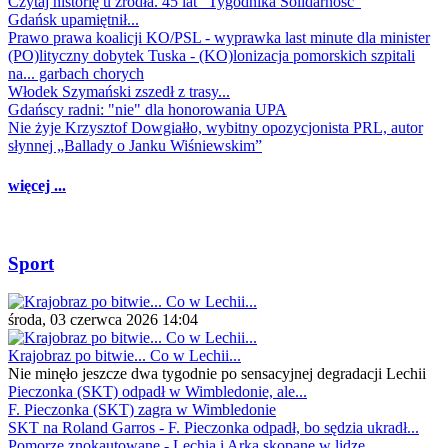
Czytaj historię u źródła. 45 lat "Tygodnika Solidarność"
Gdańsk upamiętnił...
Prawo prawa koalicji KO/PSL - wyprawka last minute dla minister
(PO)lityczny dobytek Tuska - (KO)lonizacja pomorskich szpitali
na... garbach chorych
Włodek Szymański zszedł z trasy...
Gdańscy radni: "nie" dla honorowania UPA
Nie żyje Krzysztof Dowgiałło, wybitny opozycjonista PRL, autor
słynnej „Ballady o Janku Wiśniewskim”
więcej ...
Sport
środa, 03 czerwca 2026 14:04
Krajobraz po bitwie... Co w Lechii...
Nie minęło jeszcze dwa tygodnie po sensacyjnej degradacji Lechii
Pieczonka (SKT) odpadł w Wimbledonie, ale...
F. Pieczonka (SKT) zagra w Wimbledonie
SKT na Roland Garros - F. Pieczonka odpadł, bo sędzia ukradł...
Pomorze znokautowane - Lechia i Arka skopane w lidze