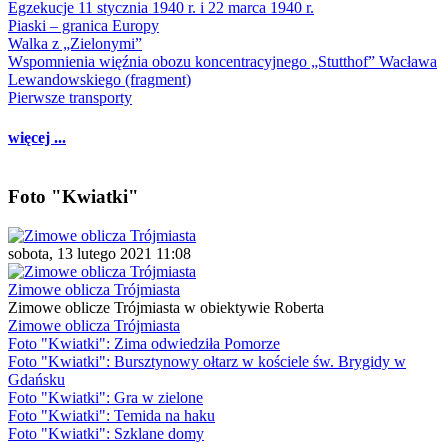
Egzekucje 11 stycznia 1940 r. i 22 marca 1940 r.
Piaski – granica Europy
Walka z „Zielonymi”
Wspomnienia więźnia obozu koncentracyjnego „Stutthof” Wacława
Lewandowskiego (fragment)
Pierwsze transporty
więcej ...
Foto "Kwiatki"
sobota, 13 lutego 2021 11:08
Zimowe oblicza Trójmiasta
Zimowe oblicze Trójmiasta w obiektywie Roberta
Zimowe oblicza Trójmiasta
Foto "Kwiatki": Zima odwiedziła Pomorze
Foto "Kwiatki": Bursztynowy ołtarz w kościele św. Brygidy w
Gdańsku
Foto "Kwiatki": Gra w zielone
Foto "Kwiatki": Temida na haku
Foto "Kwiatki": Szklane domy