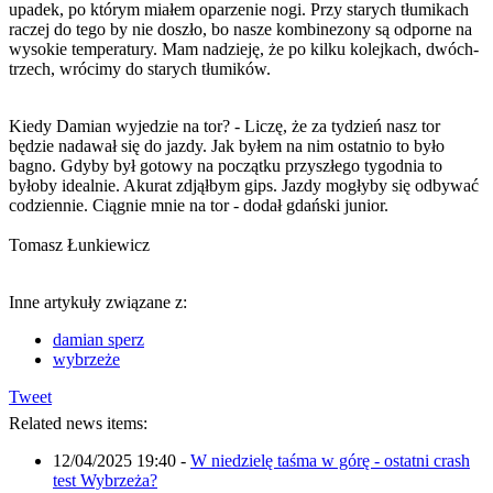
upadek, po którym miałem oparzenie nogi. Przy starych tłumikach
raczej do tego by nie doszło, bo nasze kombinezony są odporne na
wysokie temperatury. Mam nadzieję, że po kilku kolejkach, dwóch-
trzech, wrócimy do starych tłumików.
Kiedy Damian wyjedzie na tor? - Liczę, że za tydzień nasz tor
będzie nadawał się do jazdy. Jak byłem na nim ostatnio to było
bagno. Gdyby był gotowy na początku przyszłego tygodnia to
byłoby idealnie. Akurat zdjąłbym gips. Jazdy mogłyby się odbywać
codziennie. Ciągnie mnie na tor - dodał gdański junior.
Tomasz Łunkiewicz
Inne artykuły związane z:
damian sperz
wybrzeże
Tweet
Related news items:
12/04/2025 19:40
-
W niedzielę taśma w górę - ostatni crash
test Wybrzeża?