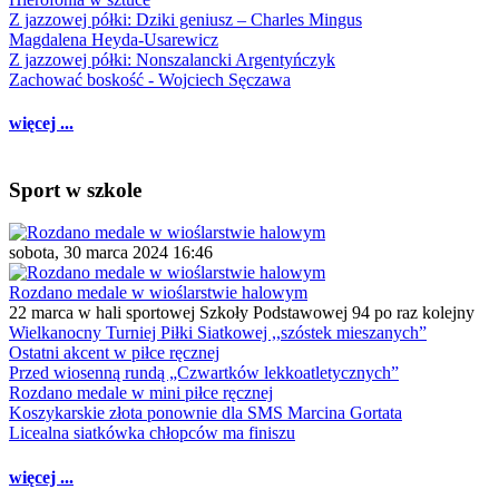
Z jazzowej półki: Dziki geniusz – Charles Mingus
Magdalena Heyda-Usarewicz
Z jazzowej półki: Nonszalancki Argentyńczyk
Zachować boskość - Wojciech Sęczawa
więcej ...
Sport w szkole
sobota, 30 marca 2024 16:46
Rozdano medale w wioślarstwie halowym
22 marca w hali sportowej Szkoły Podstawowej 94 po raz kolejny
Wielkanocny Turniej Piłki Siatkowej ,,szóstek mieszanych”
Ostatni akcent w piłce ręcznej
Przed wiosenną rundą „Czwartków lekkoatletycznych”
Rozdano medale w mini piłce ręcznej
Koszykarskie złota ponownie dla SMS Marcina Gortata
Licealna siatkówka chłopców ma finiszu
więcej ...