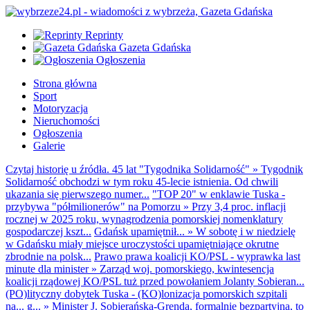
Reprinty
Gazeta Gdańska
Ogłoszenia
Strona główna
Sport
Motoryzacja
Nieruchomości
Ogłoszenia
Galerie
Czytaj historię u źródła. 45 lat "Tygodnika Solidarność"
»
Tygodnik
Solidarność obchodzi w tym roku 45-lecie istnienia. Od chwili
ukazania się pierwszego numer...
"TOP 20" w enklawie Tuska -
przybywa "półmilionerów" na Pomorzu
»
Przy 3,4 proc. inflacji
rocznej w 2025 roku, wynagrodzenia pomorskiej nomenklatury
gospodarczej kszt...
Gdańsk upamiętnił...
»
W sobotę i w niedzielę
w Gdańsku miały miejsce uroczystości upamiętniające okrutne
zbrodnie na polsk...
Prawo prawa koalicji KO/PSL - wyprawka last
minute dla minister
»
Zarząd woj. pomorskiego, kwintesencja
koalicji rządowej KO/PSL tuż przed powołaniem Jolanty Sobieran...
(PO)lityczny dobytek Tuska - (KO)lonizacja pomorskich szpitali
na... g...
»
Minister J. Sobierańska-Grenda, formalnie bezpartyjna, to