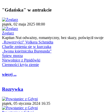
"Gdańska" w antrakcie
piątek, 02 maja 2025 08:00
Żeglarz
Kapitan Nut odważny, romantyczny, bez skazy, poświęcił swoje
„Rowerzyści” Volkera Schmidta
Charlie zmienia się w kurczaka
„Iwona księżniczka Burgunda”
Śpiew morza
Niewolnice z Pipidówki
Ciemności kryją ziemię
więcej ...
Rozrywka
piątek, 05 stycznia 2024 16:35