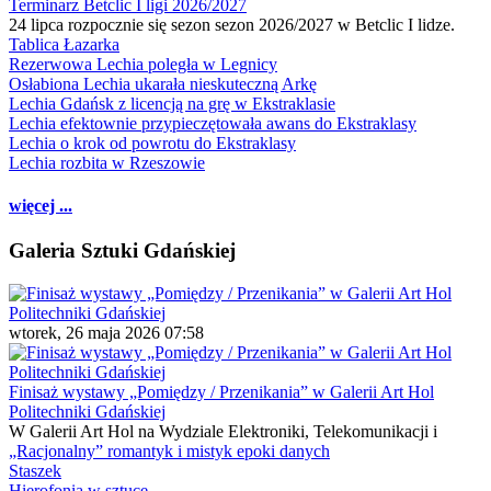
Terminarz Betclic I ligi 2026/2027
24 lipca rozpocznie się sezon sezon 2026/2027 w Betclic I lidze.
Tablica Łazarka
Rezerwowa Lechia poległa w Legnicy
Osłabiona Lechia ukarała nieskuteczną Arkę
Lechia Gdańsk z licencją na grę w Ekstraklasie
Lechia efektownie przypieczętowała awans do Ekstraklasy
Lechia o krok od powrotu do Ekstraklasy
Lechia rozbita w Rzeszowie
więcej ...
Galeria Sztuki Gdańskiej
wtorek, 26 maja 2026 07:58
Finisaż wystawy „Pomiędzy / Przenikania” w Galerii Art Hol
Politechniki Gdańskiej
W Galerii Art Hol na Wydziale Elektroniki, Telekomunikacji i
„Racjonalny” romantyk i mistyk epoki danych
Staszek
Hierofonia w sztuce