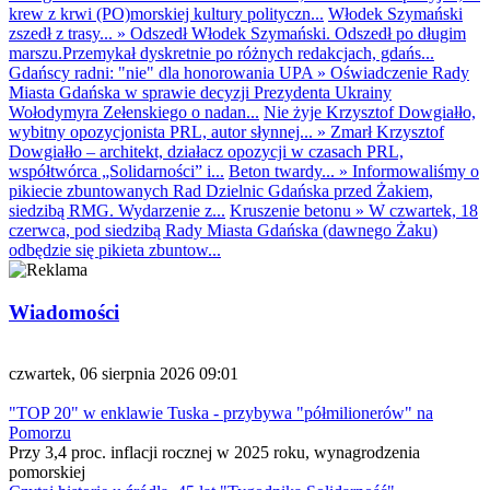
krew z krwi (PO)morskiej kultury polityczn...
Włodek Szymański
zszedł z trasy...
»
Odszedł Włodek Szymański. Odszedł po długim
marszu.Przemykał dyskretnie po różnych redakcjach, gdańs...
Gdańscy radni: "nie" dla honorowania UPA
»
Oświadczenie Rady
Miasta Gdańska w sprawie decyzji Prezydenta Ukrainy
Wołodymyra Zełenskiego o nadan...
Nie żyje Krzysztof Dowgiałło,
wybitny opozycjonista PRL, autor słynnej...
»
Zmarł Krzysztof
Dowgiałło – architekt, działacz opozycji w czasach PRL,
współtwórca „Solidarności” i...
Beton twardy...
»
Informowaliśmy o
pikiecie zbuntowanych Rad Dzielnic Gdańska przed Żakiem,
siedzibą RMG. Wydarzenie z...
Kruszenie betonu
»
W czwartek, 18
czerwca, pod siedzibą Rady Miasta Gdańska (dawnego Żaku)
odbędzie się pikieta zbuntow...
Wiadomości
czwartek, 06 sierpnia 2026 09:01
"TOP 20" w enklawie Tuska - przybywa "półmilionerów" na
Pomorzu
Przy 3,4 proc. inflacji rocznej w 2025 roku, wynagrodzenia
pomorskiej