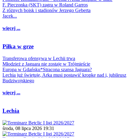
F. Pieczonka (SKT) zagra w Roland Garros
Z różnych boisk i stadionów Jerzego Geberta
Jacek...
więcej ...
Piłka w grze
Transferowa ofensywa w Lechii trwa
Młodzież z Jaguara nie zostaje w Trójmieście
Europa w Gdańsku*Stracona szansa Jaguara?
Lechia już świętuje, Arka musi postawić kropkę nad i, jubileusz
Budziwojskiego
więcej ...
Lechia
środa, 08 lipca 2026 19:31