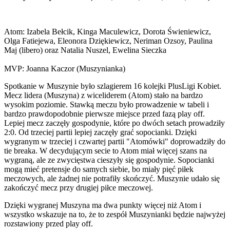
Atom: Izabela Bełcik, Kinga Maculewicz, Dorota Świeniewicz,
Olga Fatiejewa, Eleonora Dziękiewicz, Neriman Ozsoy, Paulina
Maj (libero) oraz Natalia Nuszel, Ewelina Sieczka
MVP: Joanna Kaczor (Muszynianka)
Spotkanie w Muszynie było szlagierem 16 kolejki PlusLigi Kobiet.
Mecz lidera (Muszyna) z wiceliderem (Atom) stało na bardzo
wysokim poziomie. Stawką meczu było prowadzenie w tabeli i
bardzo prawdopodobnie pierwsze miejsce przed fazą play off.
Lepiej mecz zaczęły gospodynie, które po dwóch setach prowadziły
2:0. Od trzeciej partii lepiej zaczęły grać sopocianki. Dzięki
wygranym w trzeciej i czwartej partii "Atomówki" doprowadziły do
tie breaka. W decydującym secie to Atom miał więcej szans na
wygraną, ale ze zwycięstwa cieszyły się gospodynie. Sopocianki
mogą mieć pretensje do samych siebie, bo miały pięć piłek
meczowych, ale żadnej nie potrafiły skończyć. Muszynie udało się
zakończyć mecz przy drugiej piłce meczowej.
Dzięki wygranej Muszyna ma dwa punkty więcej niż Atom i
wszystko wskazuje na to, że to zespół Muszynianki będzie najwyżej
rozstawiony przed play off.