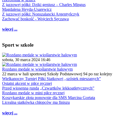
Z jazzowej półki: Dziki geniusz – Charles Mingus
Magdalena Heyda-Usarewicz
Z jazzowej półki: Nonszalancki Argentyńczyk
Zachować boskość - Wojciech Sęczawa
więcej ...
Sport w szkole
sobota, 30 marca 2024 16:46
Rozdano medale w wioślarstwie halowym
22 marca w hali sportowej Szkoły Podstawowej 94 po raz kolejny
Wielkanocny Turniej Piłki Siatkowej ,,szóstek mieszanych”
Ostatni akcent w piłce ręcznej
Przed wiosenną rundą „Czwartków lekkoatletycznych”
Rozdano medale w mini piłce ręcznej
Koszykarskie złota ponownie dla SMS Marcina Gortata
Licealna siatkówka chłopców ma finiszu
więcej ...