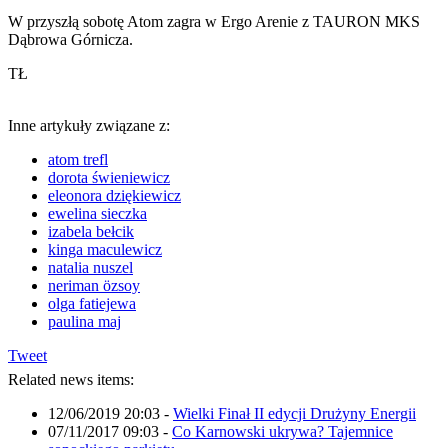
W przyszłą sobotę Atom zagra w Ergo Arenie z TAURON MKS
Dąbrowa Górnicza.
TŁ
Inne artykuły związane z:
atom trefl
dorota świeniewicz
eleonora dziękiewicz
ewelina sieczka
izabela bełcik
kinga maculewicz
natalia nuszel
neriman özsoy
olga fatiejewa
paulina maj
Tweet
Related news items:
12/06/2019 20:03
-
Wielki Finał II edycji Drużyny Energii
07/11/2017 09:03
-
Co Karnowski ukrywa? Tajemnice