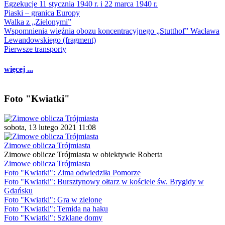
Egzekucje 11 stycznia 1940 r. i 22 marca 1940 r.
Piaski – granica Europy
Walka z „Zielonymi”
Wspomnienia więźnia obozu koncentracyjnego „Stutthof” Wacława
Lewandowskiego (fragment)
Pierwsze transporty
więcej ...
Foto "Kwiatki"
sobota, 13 lutego 2021 11:08
Zimowe oblicza Trójmiasta
Zimowe oblicze Trójmiasta w obiektywie Roberta
Zimowe oblicza Trójmiasta
Foto "Kwiatki": Zima odwiedziła Pomorze
Foto "Kwiatki": Bursztynowy ołtarz w kościele św. Brygidy w
Gdańsku
Foto "Kwiatki": Gra w zielone
Foto "Kwiatki": Temida na haku
Foto "Kwiatki": Szklane domy