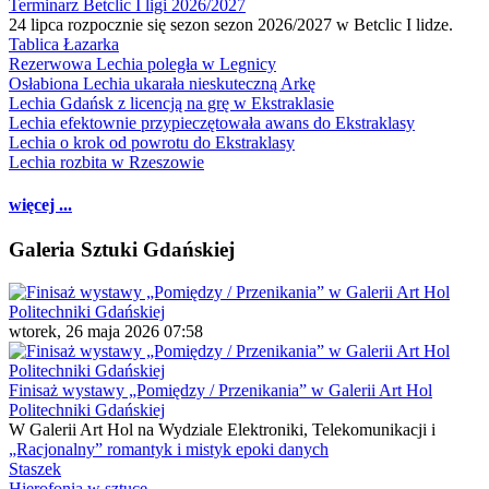
Terminarz Betclic I ligi 2026/2027
24 lipca rozpocznie się sezon sezon 2026/2027 w Betclic I lidze.
Tablica Łazarka
Rezerwowa Lechia poległa w Legnicy
Osłabiona Lechia ukarała nieskuteczną Arkę
Lechia Gdańsk z licencją na grę w Ekstraklasie
Lechia efektownie przypieczętowała awans do Ekstraklasy
Lechia o krok od powrotu do Ekstraklasy
Lechia rozbita w Rzeszowie
więcej ...
Galeria Sztuki Gdańskiej
wtorek, 26 maja 2026 07:58
Finisaż wystawy „Pomiędzy / Przenikania” w Galerii Art Hol
Politechniki Gdańskiej
W Galerii Art Hol na Wydziale Elektroniki, Telekomunikacji i
„Racjonalny” romantyk i mistyk epoki danych
Staszek
Hierofonia w sztuce