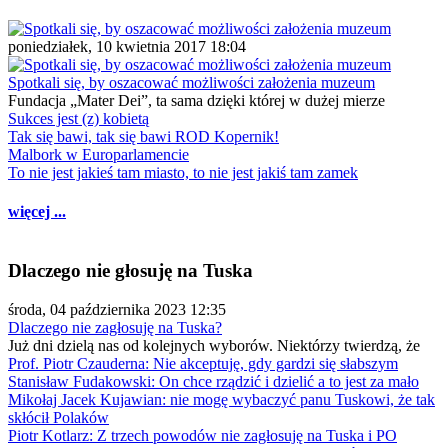
poniedziałek, 10 kwietnia 2017 18:04
Spotkali się, by oszacować możliwości założenia muzeum
Fundacja „Mater Dei”, ta sama dzięki której w dużej mierze
Sukces jest (z) kobietą
Tak się bawi, tak się bawi ROD Kopernik!
Malbork w Europarlamencie
To nie jest jakieś tam miasto, to nie jest jakiś tam zamek
więcej ...
Dlaczego nie głosuję na Tuska
środa, 04 października 2023 12:35
Dlaczego nie zagłosuję na Tuska?
Już dni dzielą nas od kolejnych wyborów. Niektórzy twierdzą, że
Prof. Piotr Czauderna: Nie akceptuję, gdy gardzi się słabszym
Stanisław Fudakowski: On chce rządzić i dzielić a to jest za mało
Mikołaj Jacek Kujawian: nie mogę wybaczyć panu Tuskowi, że tak
skłócił Polaków
Piotr Kotlarz: Z trzech powodów nie zagłosuję na Tuska i PO