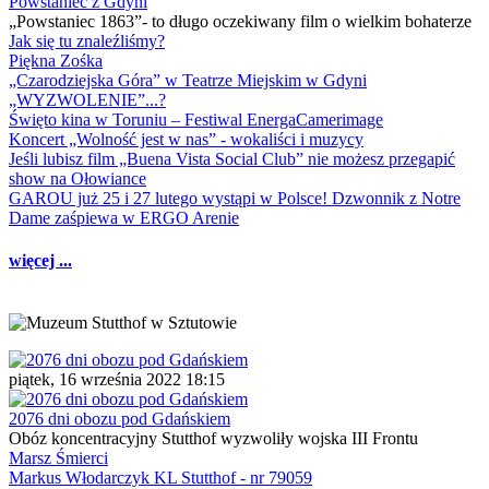
Powstaniec z Gdyni
„Powstaniec 1863”- to długo oczekiwany film o wielkim bohaterze
Jak się tu znaleźliśmy?
Piękna Zośka
„Czarodziejska Góra” w Teatrze Miejskim w Gdyni
„WYZWOLENIE”...?
Święto kina w Toruniu – Festiwal EnergaCamerimage
Koncert „Wolność jest w nas” - wokaliści i muzycy
Jeśli lubisz film „Buena Vista Social Club” nie możesz przegapić
show na Ołowiance
GAROU już 25 i 27 lutego wystąpi w Polsce! Dzwonnik z Notre
Dame zaśpiewa w ERGO Arenie
więcej ...
piątek, 16 września 2022 18:15
2076 dni obozu pod Gdańskiem
Obóz koncentracyjny Stutthof wyzwoliły wojska III Frontu
Marsz Śmierci
Markus Włodarczyk KL Stutthof - nr 79059