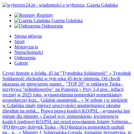
Reprinty
Gazeta Gdańska
Ogłoszenia
Strona główna
Sport
Motoryzacja
Nieruchomości
Ogłoszenia
Galerie
Czytaj historię u źródła. 45 lat "Tygodnika Solidarność"
»
Tygodnik
Solidarność obchodzi w tym roku 45-lecie istnienia. Od chwili
ukazania się pierwszego numer...
"TOP 20" w enklawie Tuska -
przybywa "półmilionerów" na Pomorzu
»
Przy 3,4 proc. inflacji
rocznej w 2025 roku, wynagrodzenia pomorskiej nomenklatury
gospodarczej kszt...
Gdańsk upamiętnił...
»
W sobotę i w niedzielę
w Gdańsku miały miejsce uroczystości upamiętniające okrutne
zbrodnie na polsk...
Prawo prawa koalicji KO/PSL - wyprawka last
minute dla minister
»
Zarząd woj. pomorskiego, kwintesencja
koalicji rządowej KO/PSL tuż przed powołaniem Jolanty Sobieran...
(PO)lityczny dobytek Tuska - (KO)lonizacja pomorskich szpitali
na... g...
»
Minister J. Sobierańska-Grenda, formalnie bezpartyjna, to