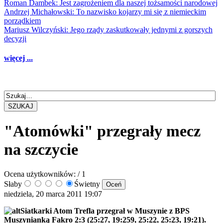
Roman Dambek: Jest zagrożeniem dla naszej tożsamości narodowej
Andrzej Michałowski: To nazwisko kojarzy mi się z niemieckim
porządkiem
Mariusz Wilczyński: Jego rządy zaskutkowały jednymi z gorszych
decyzji
więcej ...
SZUKAJ
"Atomówki" przegrały mecz
na szczycie
Ocena użytkowników:
/ 1
Słaby
Świetny
niedziela, 20 marca 2011 19:07
Siatkarki Atom Trefla przegrał w Muszynie z BPS
Muszynianką Fakro 2:3 (25:27, 19:259, 25:22, 25:23, 19:21).