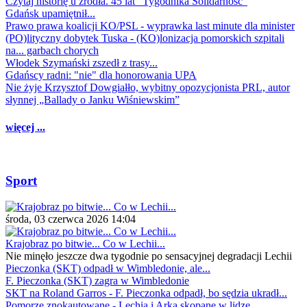
Czytaj historię u źródła. 45 lat "Tygodnika Solidarność"
Gdańsk upamiętnił...
Prawo prawa koalicji KO/PSL - wyprawka last minute dla minister
(PO)lityczny dobytek Tuska - (KO)lonizacja pomorskich szpitali
na... garbach chorych
Włodek Szymański zszedł z trasy...
Gdańscy radni: "nie" dla honorowania UPA
Nie żyje Krzysztof Dowgiałło, wybitny opozycjonista PRL, autor
słynnej „Ballady o Janku Wiśniewskim”
więcej ...
Sport
środa, 03 czerwca 2026 14:04
Krajobraz po bitwie... Co w Lechii...
Nie minęło jeszcze dwa tygodnie po sensacyjnej degradacji Lechii
Pieczonka (SKT) odpadł w Wimbledonie, ale...
F. Pieczonka (SKT) zagra w Wimbledonie
SKT na Roland Garros - F. Pieczonka odpadł, bo sędzia ukradł...
Pomorze znokautowane - Lechia i Arka skopane w lidze