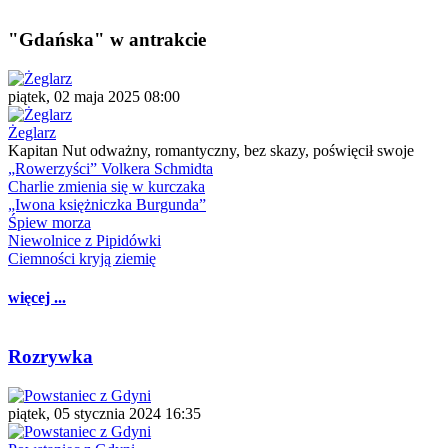
"Gdańska" w antrakcie
piątek, 02 maja 2025 08:00
Żeglarz
Kapitan Nut odważny, romantyczny, bez skazy, poświęcił swoje
„Rowerzyści” Volkera Schmidta
Charlie zmienia się w kurczaka
„Iwona księżniczka Burgunda”
Śpiew morza
Niewolnice z Pipidówki
Ciemności kryją ziemię
więcej ...
Rozrywka
piątek, 05 stycznia 2024 16:35