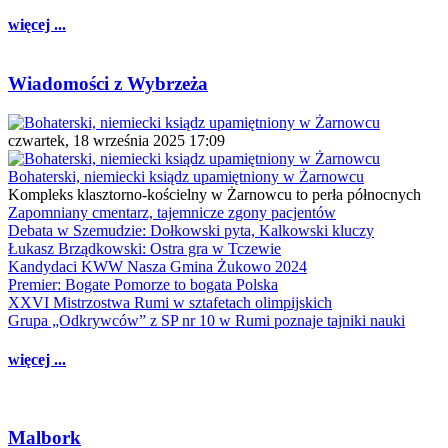
więcej ...
Wiadomości z Wybrzeża
czwartek, 18 września 2025 17:09
Bohaterski, niemiecki ksiądz upamiętniony w Żarnowcu
Kompleks klasztorno-kościelny w Żarnowcu to perła północnych
Zapomniany cmentarz, tajemnicze zgony pacjentów
Debata w Szemudzie: Dołkowski pyta, Kalkowski kluczy
Łukasz Brządkowski: Ostra gra w Tczewie
Kandydaci KWW Nasza Gmina Żukowo 2024
Premier: Bogate Pomorze to bogata Polska
XXVI Mistrzostwa Rumi w sztafetach olimpijskich
Grupa „Odkrywców” z SP nr 10 w Rumi poznaje tajniki nauki
więcej ...
Malbork