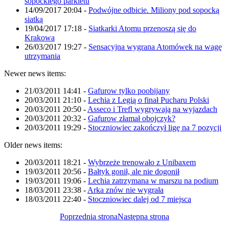
sopockiego parkietu
14/09/2017 20:04
-
Podwójne odbicie. Miliony pod sopocką
siatką
19/04/2017 17:18
-
Siatkarki Atomu przenoszą się do
Krakowa
26/03/2017 19:27
-
Sensacyjna wygrana Atomówek na wagę
utrzymania
Newer news items:
21/03/2011 14:41
-
Gafurow tylko poobijany
20/03/2011 21:10
-
Lechia z Legią o finał Pucharu Polski
20/03/2011 20:50
-
Asseco i Trefl wygrywają na wyjazdach
20/03/2011 20:32
-
Gafurow złamał obojczyk?
20/03/2011 19:29
-
Stoczniowiec zakończył ligę na 7 pozycji
Older news items:
20/03/2011 18:21
-
Wybrzeże trenowało z Unibaxem
19/03/2011 20:56
-
Bałtyk gonił, ale nie dogonił
19/03/2011 19:06
-
Lechia zatrzymana w marszu na podium
18/03/2011 23:38
-
Arka znów nie wygrała
18/03/2011 22:40
-
Stoczniowiec dalej od 7 miejsca
Poprzednia strona
Następna strona