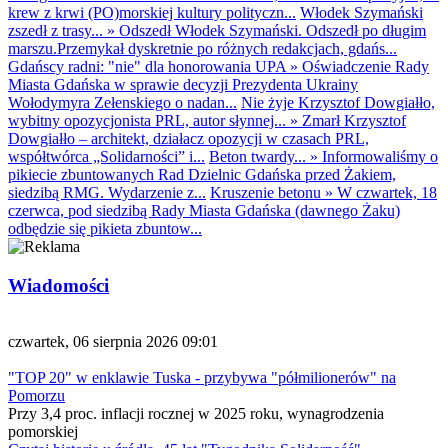
krew z krwi (PO)morskiej kultury polityczn...
Włodek Szymański
zszedł z trasy...
»
Odszedł Włodek Szymański. Odszedł po długim
marszu.Przemykał dyskretnie po różnych redakcjach, gdańs...
Gdańscy radni: "nie" dla honorowania UPA
»
Oświadczenie Rady
Miasta Gdańska w sprawie decyzji Prezydenta Ukrainy
Wołodymyra Zełenskiego o nadan...
Nie żyje Krzysztof Dowgiałło,
wybitny opozycjonista PRL, autor słynnej...
»
Zmarł Krzysztof
Dowgiałło – architekt, działacz opozycji w czasach PRL,
współtwórca „Solidarności” i...
Beton twardy...
»
Informowaliśmy o
pikiecie zbuntowanych Rad Dzielnic Gdańska przed Żakiem,
siedzibą RMG. Wydarzenie z...
Kruszenie betonu
»
W czwartek, 18
czerwca, pod siedzibą Rady Miasta Gdańska (dawnego Żaku)
odbędzie się pikieta zbuntow...
Wiadomości
czwartek, 06 sierpnia 2026 09:01
"TOP 20" w enklawie Tuska - przybywa "półmilionerów" na
Pomorzu
Przy 3,4 proc. inflacji rocznej w 2025 roku, wynagrodzenia
pomorskiej