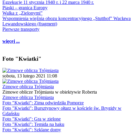
Egzekucje 11 stycznia 1940 r. i 22 marca 1940 r.
Piaski – granica Europy
Walka z „Zielonymi”
Wspomnienia więźnia obozu koncentracyjnego „Stutthof” Wacława
Lewandowskiego (fragment)
Pierwsze transporty
więcej ...
Foto "Kwiatki"
sobota, 13 lutego 2021 11:08
Zimowe oblicza Trójmiasta
Zimowe oblicze Trójmiasta w obiektywie Roberta
Zimowe oblicza Trójmiasta
Foto "Kwiatki": Zima odwiedziła Pomorze
Foto "Kwiatki": Bursztynowy ołtarz w kościele św. Brygidy w
Gdańsku
Foto "Kwiatki": Gra w zielone
Foto "Kwiatki": Temida na haku
Foto "Kwiatki": Szklane domy