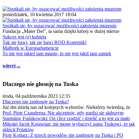
poniedziałek, 10 kwietnia 2017 18:04
Spotkali się, by oszacować możliwości założenia muzeum
Fundacja „Mater Dei”, ta sama dzięki której w dużej mierze
Sukces jest (z) kobietą
Tak się bawi, tak się bawi ROD Kopernik!
Malbork w Europarlamencie
To nie jest jakieś tam miasto, to nie jest jakiś tam zamek
więcej ...
Dlaczego nie głosuję na Tuska
środa, 04 października 2023 12:35
Dlaczego nie zagłosuję na Tuska?
Już dni dzielą nas od kolejnych wyborów. Niektórzy twierdzą, że
Prof. Piotr Czauderna: Nie akceptuję, gdy gardzi się słabszym
Stanisław Fudakowski: On chce rządzić i dzielić a to jest za mało
Mikołaj Jacek Kujawian: nie mogę wybaczyć panu Tuskowi, że tak
skłócił Polaków
Piotr Kotlarz: Z trzech powodów nie zagłosuję na Tuska i PO