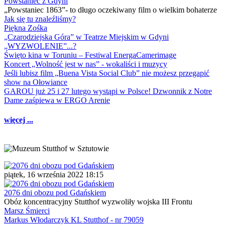
Powstaniec z Gdyni
„Powstaniec 1863”- to długo oczekiwany film o wielkim bohaterze
Jak się tu znaleźliśmy?
Piękna Zośka
„Czarodziejska Góra” w Teatrze Miejskim w Gdyni
„WYZWOLENIE”...?
Święto kina w Toruniu – Festiwal EnergaCamerimage
Koncert „Wolność jest w nas” - wokaliści i muzycy
Jeśli lubisz film „Buena Vista Social Club” nie możesz przegapić
show na Ołowiance
GAROU już 25 i 27 lutego wystąpi w Polsce! Dzwonnik z Notre
Dame zaśpiewa w ERGO Arenie
więcej ...
piątek, 16 września 2022 18:15
2076 dni obozu pod Gdańskiem
Obóz koncentracyjny Stutthof wyzwoliły wojska III Frontu
Marsz Śmierci
Markus Włodarczyk KL Stutthof - nr 79059