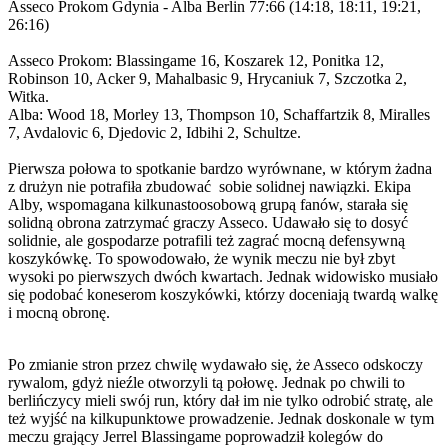
Asseco Prokom Gdynia - Alba Berlin 77:66 (14:18, 18:11, 19:21,
26:16)
Asseco Prokom: Blassingame 16, Koszarek 12, Ponitka 12,
Robinson 10, Acker 9, Mahalbasic 9, Hrycaniuk 7, Szczotka 2,
Witka.
Alba: Wood 18, Morley 13, Thompson 10, Schaffartzik 8, Miralles
7, Avdalovic 6, Djedovic 2, Idbihi 2, Schultze.
Pierwsza połowa to spotkanie bardzo wyrównane, w którym żadna
z drużyn nie potrafiła zbudować sobie solidnej nawiązki. Ekipa
Alby, wspomagana kilkunastoosobową grupą fanów, starała się
solidną obrona zatrzymać graczy Asseco. Udawało się to dosyć
solidnie, ale gospodarze potrafili też zagrać mocną defensywną
koszykówkę. To spowodowało, że wynik meczu nie był zbyt
wysoki po pierwszych dwóch kwartach. Jednak widowisko musiało
się podobać koneserom koszykówki, którzy doceniają twardą walkę
i mocną obronę.
Po zmianie stron przez chwilę wydawało się, że Asseco odskoczy
rywalom, gdyż nieźle otworzyli tą połowę. Jednak po chwili to
berlińczycy mieli swój run, który dał im nie tylko odrobić stratę, ale
też wyjść na kilkupunktowe prowadzenie. Jednak doskonale w tym
meczu grający Jerrel Blassingame poprowadził kolegów do