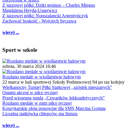
Z jazzowej półki: Dziki geniusz – Charles Mingus
Magdalena Heyda-Usarewicz
Z jazzowej półki: Nonszalancki Argentyńczyk
Zachować boskość - Wojciech Sęczawa
więcej ...
Sport w szkole
sobota, 30 marca 2024 16:46
Rozdano medale w wioślarstwie halowym
22 marca w hali sportowej Szkoły Podstawowej 94 po raz kolejny
Wielkanocny Turniej Piłki Siatkowej ,,szóstek mieszanych”
Ostatni akcent w piłce ręcznej
Przed wiosenną rundą „Czwartków lekkoatletycznych”
Rozdano medale w mini piłce ręcznej
Koszykarskie złota ponownie dla SMS Marcina Gortata
Licealna siatkówka chłopców ma finiszu
więcej ...