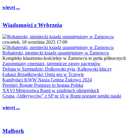
więcej ...
Wiadomości z Wybrzeża
czwartek, 18 września 2025 17:09
Bohaterski, niemiecki ksiądz upamiętniony w Żarnowcu
Kompleks klasztorno-kościelny w Żarnowcu to perła północnych
Zapomniany cmentarz, tajemnicze zgony pacjentów
Debata w Szemudzie: Dołkowski pyta, Kalkowski kluczy
Łukasz Brządkowski: Ostra gra w Tczewie
Kandydaci KWW Nasza Gmina Żukowo 2024
Premier: Bogate Pomorze to bogata Polska
XXVI Mistrzostwa Rumi w sztafetach olimpijskich
Grupa „Odkrywców” z SP nr 10 w Rumi poznaje tajniki nauki
więcej ...
Malbork