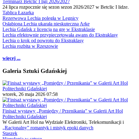
Terminarz Betclic I ligi 2026/2027
24 lipca rozpocznie się sezon sezon 2026/2027 w Betclic I lidze.
Tablica Łazarka
Rezerwowa Lechia poległa w Legnicy
Osłabiona Lechia ukarała nieskuteczną Arkę
Lechia Gdańsk z licencją na grę w Ekstraklasie
Lechia efektownie przypieczętowała awans do Ekstraklasy
Lechia o krok od powrotu do Ekstraklasy
Lechia rozbita w Rzeszowie
więcej ...
Galeria Sztuki Gdańskiej
wtorek, 26 maja 2026 07:58
Finisaż wystawy „Pomiędzy / Przenikania” w Galerii Art Hol
Politechniki Gdańskiej
W Galerii Art Hol na Wydziale Elektroniki, Telekomunikacji i
„Racjonalny” romantyk i mistyk epoki danych
Staszek
Hierofonia w sztuce