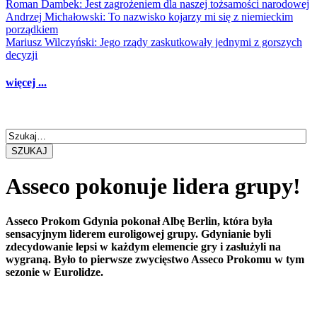
Roman Dambek: Jest zagrożeniem dla naszej tożsamości narodowej
Andrzej Michałowski: To nazwisko kojarzy mi się z niemieckim
porządkiem
Mariusz Wilczyński: Jego rządy zaskutkowały jednymi z gorszych
decyzji
więcej ...
SZUKAJ
Asseco pokonuje lidera grupy!
Asseco Prokom Gdynia pokonał Albę Berlin, która była
sensacyjnym liderem euroligowej grupy. Gdynianie byli
zdecydowanie lepsi w każdym elemencie gry i zasłużyli na
wygraną. Było to pierwsze zwycięstwo Asseco Prokomu w tym
sezonie w Eurolidze.