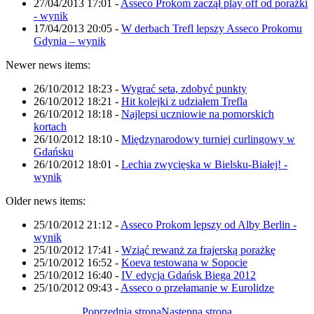
27/04/2013 17:01
-
Asseco Prokom zaczął play off od porażki
- wynik
17/04/2013 20:05
-
W derbach Trefl lepszy Asseco Prokomu
Gdynia – wynik
Newer news items:
26/10/2012 18:23
-
Wygrać seta, zdobyć punkty
26/10/2012 18:21
-
Hit kolejki z udziałem Trefla
26/10/2012 18:18
-
Najlepsi uczniowie na pomorskich
kortach
26/10/2012 18:10
-
Międzynarodowy turniej curlingowy w
Gdańsku
26/10/2012 18:01
-
Lechia zwycięska w Bielsku-Białej! -
wynik
Older news items:
25/10/2012 21:12
-
Asseco Prokom lepszy od Alby Berlin -
wynik
25/10/2012 17:41
-
Wziąć rewanż za frajerską porażkę
25/10/2012 16:52
-
Koeva testowana w Sopocie
25/10/2012 16:40
-
IV edycja Gdańsk Biega 2012
25/10/2012 09:43
-
Asseco o przełamanie w Eurolidze
Poprzednia strona
Następna strona