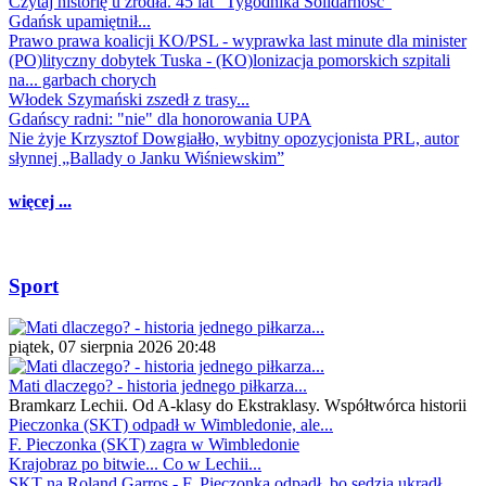
Czytaj historię u źródła. 45 lat "Tygodnika Solidarność"
Gdańsk upamiętnił...
Prawo prawa koalicji KO/PSL - wyprawka last minute dla minister
(PO)lityczny dobytek Tuska - (KO)lonizacja pomorskich szpitali
na... garbach chorych
Włodek Szymański zszedł z trasy...
Gdańscy radni: "nie" dla honorowania UPA
Nie żyje Krzysztof Dowgiałło, wybitny opozycjonista PRL, autor
słynnej „Ballady o Janku Wiśniewskim”
więcej ...
Sport
piątek, 07 sierpnia 2026 20:48
Mati dlaczego? - historia jednego piłkarza...
Bramkarz Lechii. Od A-klasy do Ekstraklasy. Współtwórca historii
Pieczonka (SKT) odpadł w Wimbledonie, ale...
F. Pieczonka (SKT) zagra w Wimbledonie
Krajobraz po bitwie... Co w Lechii...
SKT na Roland Garros - F. Pieczonka odpadł, bo sędzia ukradł...