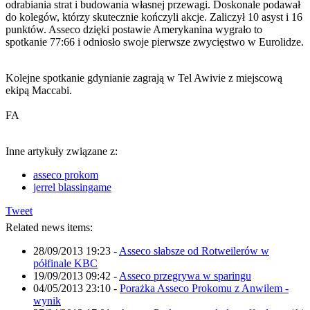
odrabiania strat i budowania własnej przewagi. Doskonale podawał
do kolegów, którzy skutecznie kończyli akcje. Zaliczył 10 asyst i 16
punktów. Asseco dzięki postawie Amerykanina wygrało to
spotkanie 77:66 i odniosło swoje pierwsze zwycięstwo w Eurolidze.
Kolejne spotkanie gdynianie zagrają w Tel Awivie z miejscową
ekipą Maccabi.
FA
Inne artykuły związane z:
asseco prokom
jerrel blassingame
Tweet
Related news items:
28/09/2013 19:23
-
Asseco słabsze od Rotweilerów w
półfinale KBC
19/09/2013 09:42
-
Asseco przegrywa w sparingu
04/05/2013 23:10
-
Porażka Asseco Prokomu z Anwilem -
wynik