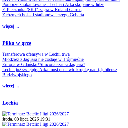
Pomorze znokautowane - Lechia i Arka skopane w lidze
F. Pieczonka (SKT) zagra w Roland Garros
Z różnych boisk i stadionów Jerzego Geberta
więcej ...
Piłka w grze
Transferowa ofensywa w Lechii trwa
Młodzież z Jaguara nie zostaje w Trójmieście
Europa w Gdańsku*Stracona szansa Jaguara?
Lechia już świętuje, Arka musi postawić kropkę nad i, jubileusz
Budziwojskiego
więcej ...
Lechia
środa, 08 lipca 2026 19:31