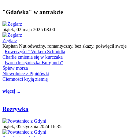
"Gdańska" w antrakcie
piątek, 02 maja 2025 08:00
Żeglarz
Kapitan Nut odważny, romantyczny, bez skazy, poświęcił swoje
„Rowerzyści” Volkera Schmidta
Charlie zmienia się w kurczaka
„Iwona księżniczka Burgunda”
Śpiew morza
Niewolnice z Pipidówki
Ciemności kryją ziemię
więcej ...
Rozrywka
piątek, 05 stycznia 2024 16:35