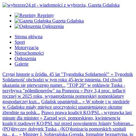
Reprinty
Gazeta Gdańska
Ogłoszenia
Strona główna
Sport
Motoryzacja
Nieruchomości
Ogłoszenia
Galerie
Czytaj historię u źródła. 45 lat "Tygodnika Solidarność"
»
Tygodnik
Solidarność obchodzi w tym roku 45-lecie istnienia. Od chwili
ukazania się pierwszego numer...
"TOP 20" w enklawie Tuska -
przybywa "półmilionerów" na Pomorzu
»
Przy 3,4 proc. inflacji
rocznej w 2025 roku, wynagrodzenia pomorskiej nomenklatury
gospodarczej kszt...
Gdańsk upamiętnił...
»
W sobotę i w niedzielę
w Gdańsku miały miejsce uroczystości upamiętniające okrutne
zbrodnie na polsk...
Prawo prawa koalicji KO/PSL - wyprawka last
minute dla minister
»
Zarząd woj. pomorskiego, kwintesencja
koalicji rządowej KO/PSL tuż przed powołaniem Jolanty Sobieran...
(PO)lityczny dobytek Tuska - (KO)lonizacja pomorskich szpitali
na... g...
»
Minister J. Sobierańska-Grenda, formalnie bezpartyjna, to