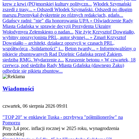
krew z krwi (PO)morskiej kultury polityczn...
Włodek Szymański
zszedł z trasy...
»
Odszedł Włodek Szymański. Odszedł po długim
marszu.Przemykał dyskretnie po różnych redakcjach, gdańs...
Gdańscy radni: "nie" dla honorowania UPA
»
Oświadczenie Rady
Miasta Gdańska w sprawie decyzji Prezydenta Ukrainy
Wołodymyra Zełenskiego o nadan...
Nie żyje Krzysztof Dowgiałło,
wybitny opozycjonista PRL, autor słynnej...
»
Zmarł Krzysztof
Dowgiałło – architekt, działacz opozycji w czasach PRL,
współtwórca „Solidarności” i...
Beton twardy...
»
Informowaliśmy o
pikiecie zbuntowanych Rad Dzielnic Gdańska przed Żakiem,
siedzibą RMG. Wydarzenie z...
Kruszenie betonu
»
W czwartek, 18
czerwca, pod siedzibą Rady Miasta Gdańska (dawnego Żaku)
odbędzie się pikieta zbuntow...
Wiadomości
czwartek, 06 sierpnia 2026 09:01
"TOP 20" w enklawie Tuska - przybywa "półmilionerów" na
Pomorzu
Przy 3,4 proc. inflacji rocznej w 2025 roku, wynagrodzenia
pomorskiej