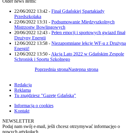
Older news items:
22/06/2022 13:42
-
Finał Gdańskiej Spartakiady
Przedszkolaka
22/06/2022 13:31
-
Podsumowanie Międzyszkolnych
Mistrzostw Bowlingowych
20/06/2022 12:43
-
Pełen emocji i sportowych gwiazd finał
Drużyny Energii
12/06/2022 13:58
-
Niezapomniane lekcje WF-u z Drużyną
Energii!
12/06/2022 13:50
-
Akcja Lato 2022 w Gdańskim Zespole
Schronisk i Sportu Szkolnego
Poprzednia strona
Następna strona
Redakcja
Reklama
Tu znajdziesz "Gazetę Gdańską"
Informacja o cookies
Kontakt
NEWSLETTER
Podaj nam swój e-mail, jeśli chcesz otrzymywać informacjęo o
nowych artykułach