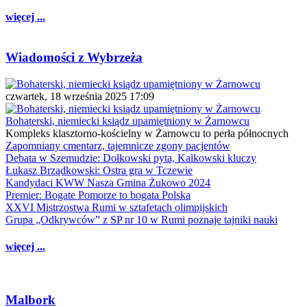
więcej ...
Wiadomości z Wybrzeża
czwartek, 18 września 2025 17:09
Bohaterski, niemiecki ksiądz upamiętniony w Żarnowcu
Kompleks klasztorno-kościelny w Żarnowcu to perła północnych
Zapomniany cmentarz, tajemnicze zgony pacjentów
Debata w Szemudzie: Dołkowski pyta, Kalkowski kluczy
Łukasz Brządkowski: Ostra gra w Tczewie
Kandydaci KWW Nasza Gmina Żukowo 2024
Premier: Bogate Pomorze to bogata Polska
XXVI Mistrzostwa Rumi w sztafetach olimpijskich
Grupa „Odkrywców” z SP nr 10 w Rumi poznaje tajniki nauki
więcej ...
Malbork