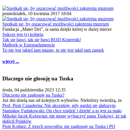
poniedziałek, 10 kwietnia 2017 18:04
Spotkali się, by oszacować możliwości założenia muzeum
Fundacja „Mater Dei”, ta sama dzięki której w dużej mierze
Sukces jest (z) kobietą
Tak się bawi, tak się bawi ROD Kopernik!
Malbork w Europarlamencie
To nie jest jakieś tam miasto, to nie jest jakiś tam zamek
więcej ...
Dlaczego nie głosuję na Tuska
środa, 04 października 2023 12:35
Dlaczego nie zagłosuję na Tuska?
Już dni dzielą nas od kolejnych wyborów. Niektórzy twierdzą, że
Prof. Piotr Czauderna: Nie akceptuję, gdy gardzi się słabszym
Stanisław Fudakowski: On chce rządzić i dzielić a to jest za mało
Mikołaj Jacek Kujawian: nie mogę wybaczyć panu Tuskowi, że tak
skłócił Polaków
Piotr Kotlarz: Z trzech powodów nie zagłosuję na Tuska i PO