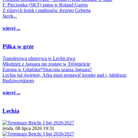
F. Pieczonka (SKT) zagra w Roland Garros
Z różnych boisk i stadionów Jerzego Geberta
Jacek...
więcej ...
Piłka w grze
Transferowa ofensywa w Lechii trwa
Młodzież z Jaguara nie zostaje w Trójmieście
Europa w Gdańsku*Stracona szansa Jaguara?
Lechia już świętuje, Arka musi postawić kropkę nad i, jubileusz
Budziwojskiego
więcej ...
Lechia
środa, 08 lipca 2026 19:31