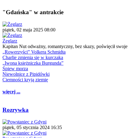
"Gdańska" w antrakcie
piątek, 02 maja 2025 08:00
Żeglarz
Kapitan Nut odważny, romantyczny, bez skazy, poświęcił swoje
„Rowerzyści” Volkera Schmidta
Charlie zmienia się w kurczaka
„Iwona księżniczka Burgunda”
Śpiew morza
Niewolnice z Pipidówki
Ciemności kryją ziemię
więcej ...
Rozrywka
piątek, 05 stycznia 2024 16:35