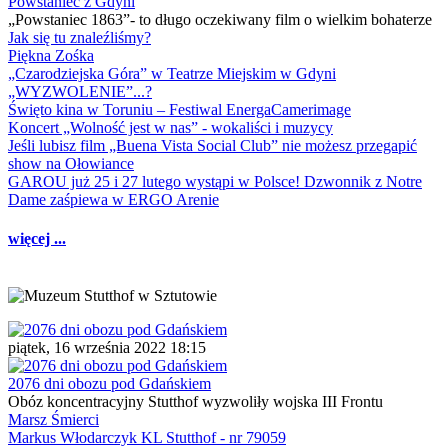
Powstaniec z Gdyni
„Powstaniec 1863”- to długo oczekiwany film o wielkim bohaterze
Jak się tu znaleźliśmy?
Piękna Zośka
„Czarodziejska Góra” w Teatrze Miejskim w Gdyni
„WYZWOLENIE”...?
Święto kina w Toruniu – Festiwal EnergaCamerimage
Koncert „Wolność jest w nas” - wokaliści i muzycy
Jeśli lubisz film „Buena Vista Social Club” nie możesz przegapić
show na Ołowiance
GAROU już 25 i 27 lutego wystąpi w Polsce! Dzwonnik z Notre
Dame zaśpiewa w ERGO Arenie
więcej ...
piątek, 16 września 2022 18:15
2076 dni obozu pod Gdańskiem
Obóz koncentracyjny Stutthof wyzwoliły wojska III Frontu
Marsz Śmierci
Markus Włodarczyk KL Stutthof - nr 79059