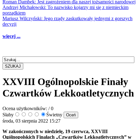
Roman Dambek: Jest zagrożeniem dla naszej tożsamości narodowej
Andrzej Michałowski: To nazwisko kojarzy mi się z niemieckim
porządkiem
Mariusz Wilczyński: Jego rządy zaskutkowały jednymi z gorszych
decyzji
więcej ...
SZUKAJ
XXVIII Ogólnopolskie Finały
Czwartków Lekkoatletycznych
Ocena użytkowników:
/ 0
Słaby
Świetny
środa, 03 sierpnia 2022 15:27
W zakończonych w niedzielę, 19 czerwca, XXVIII
Ogólnopolskich Finałach „Czwartków Lekkoatletycznych” w