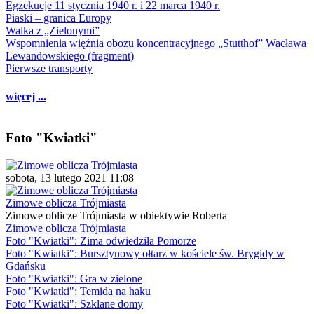
Egzekucje 11 stycznia 1940 r. i 22 marca 1940 r.
Piaski – granica Europy
Walka z „Zielonymi”
Wspomnienia więźnia obozu koncentracyjnego „Stutthof” Wacława
Lewandowskiego (fragment)
Pierwsze transporty
więcej ...
Foto "Kwiatki"
sobota, 13 lutego 2021 11:08
Zimowe oblicza Trójmiasta
Zimowe oblicze Trójmiasta w obiektywie Roberta
Zimowe oblicza Trójmiasta
Foto "Kwiatki": Zima odwiedziła Pomorze
Foto "Kwiatki": Bursztynowy ołtarz w kościele św. Brygidy w
Gdańsku
Foto "Kwiatki": Gra w zielone
Foto "Kwiatki": Temida na haku
Foto "Kwiatki": Szklane domy