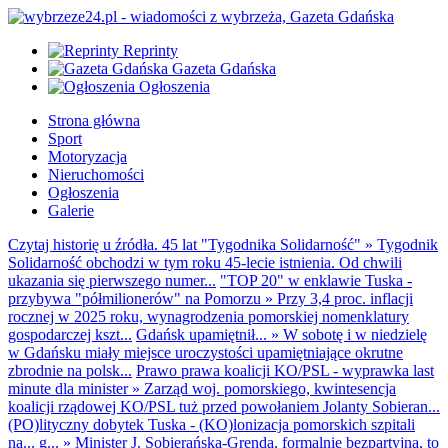
Reprinty
Gazeta Gdańska
Ogłoszenia
Strona główna
Sport
Motoryzacja
Nieruchomości
Ogłoszenia
Galerie
Czytaj historię u źródła. 45 lat "Tygodnika Solidarność"
»
Tygodnik
Solidarność obchodzi w tym roku 45-lecie istnienia. Od chwili
ukazania się pierwszego numer...
"TOP 20" w enklawie Tuska -
przybywa "półmilionerów" na Pomorzu
»
Przy 3,4 proc. inflacji
rocznej w 2025 roku, wynagrodzenia pomorskiej nomenklatury
gospodarczej kszt...
Gdańsk upamiętnił...
»
W sobotę i w niedzielę
w Gdańsku miały miejsce uroczystości upamiętniające okrutne
zbrodnie na polsk...
Prawo prawa koalicji KO/PSL - wyprawka last
minute dla minister
»
Zarząd woj. pomorskiego, kwintesencja
koalicji rządowej KO/PSL tuż przed powołaniem Jolanty Sobieran...
(PO)lityczny dobytek Tuska - (KO)lonizacja pomorskich szpitali
na... g...
»
Minister J. Sobierańska-Grenda, formalnie bezpartyjna, to