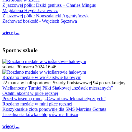
Z jazzowej półki: Dziki geniusz – Charles Mingus
Magdalena Heyda-Usarewicz
Z jazzowej półki: Nonszalancki Argentyńczyk
Zachować boskość - Wojciech Sęczawa
więcej ...
Sport w szkole
sobota, 30 marca 2024 16:46
Rozdano medale w wioślarstwie halowym
22 marca w hali sportowej Szkoły Podstawowej 94 po raz kolejny
Wielkanocny Turniej Piłki Siatkowej ,,szóstek mieszanych”
Ostatni akcent w piłce ręcznej
Przed wiosenną rundą „Czwartków lekkoatletycznych”
Rozdano medale w mini piłce ręcznej
Koszykarskie złota ponownie dla SMS Marcina Gortata
Licealna siatkówka chłopców ma finiszu
więcej ...