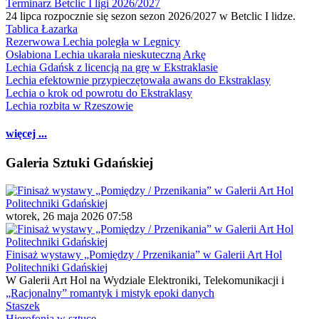
Terminarz Betclic I ligi 2026/2027
24 lipca rozpocznie się sezon sezon 2026/2027 w Betclic I lidze.
Tablica Łazarka
Rezerwowa Lechia poległa w Legnicy
Osłabiona Lechia ukarała nieskuteczną Arkę
Lechia Gdańsk z licencją na grę w Ekstraklasie
Lechia efektownie przypieczętowała awans do Ekstraklasy
Lechia o krok od powrotu do Ekstraklasy
Lechia rozbita w Rzeszowie
więcej ...
Galeria Sztuki Gdańskiej
wtorek, 26 maja 2026 07:58
Finisaż wystawy „Pomiędzy / Przenikania” w Galerii Art Hol
Politechniki Gdańskiej
W Galerii Art Hol na Wydziale Elektroniki, Telekomunikacji i
„Racjonalny” romantyk i mistyk epoki danych
Staszek
Hierofonia w sztuce