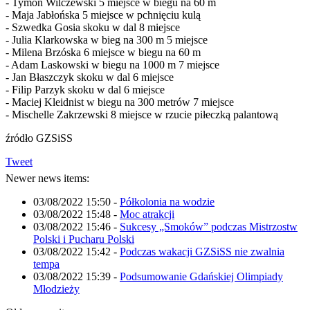
- Tymon Wilczewski 5 miejsce w biegu na 60 m
- Maja Jabłońska 5 miejsce w pchnięciu kulą
- Szwedka Gosia skoku w dal 8 miejsce
- Julia Klarkowska w bieg na 300 m 5 miejsce
- Milena Brzóska 6 miejsce w biegu na 60 m
- Adam Laskowski w biegu na 1000 m 7 miejsce
- Jan Błaszczyk skoku w dal 6 miejsce
- Filip Parzyk skoku w dal 6 miejsce
- Maciej Kleidnist w biegu na 300 metrów 7 miejsce
- Mischelle Zakrzewski 8 miejsce w rzucie piłeczką palantową
źródło GZSiSS
Tweet
Newer news items:
03/08/2022 15:50
-
Półkolonia na wodzie
03/08/2022 15:48
-
Moc atrakcji
03/08/2022 15:46
-
Sukcesy „Smoków” podczas Mistrzostw
Polski i Pucharu Polski
03/08/2022 15:42
-
Podczas wakacji GZSiSS nie zwalnia
tempa
03/08/2022 15:39
-
Podsumowanie Gdańskiej Olimpiady
Młodzieży