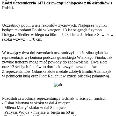
Łodzi uczestniczyło 1471 dziewcząt i chłopców z 86 ośrodków z
Polski.
Uczestnicy pobili wiele rekordów życiowych. Najlepsze wyniki
będące rekordami Polski w kategorii 13 lat osiągnęli Szymon
Dołęga z Siedlec w biegu na 60m – 7,23 i Julia Jasielon z Suwałk w
skoku wzwyż – 170 cm.
W trwający dwa dni zawodach uczestniczyła także silna gdańska
reprezentacja wyłoniona podczas gdańskiego Wielkiego Finału. Jak
zwykle trenerzy mogą mieć powody do zadowolenia. Dwa złota
oraz 13 ścisłych finałów to dorobek naszych zawodników
Z reprezentantów Gdańska złote medale zdobyli Emilia Adamczyk
w pchnięciu kulą oraz Piotr Rauchut w rzucie piłeczką palantową.
Pozostali zawodnicy reprezentujący Gdańsk w ścisłych finałach:
- Oskar Martyna w skoku w dal 4 miejsce
- Milena Martyś skoku w dal 8 miejsce
- Patrycja Wojda 7 miejsce w biegu na 60 m