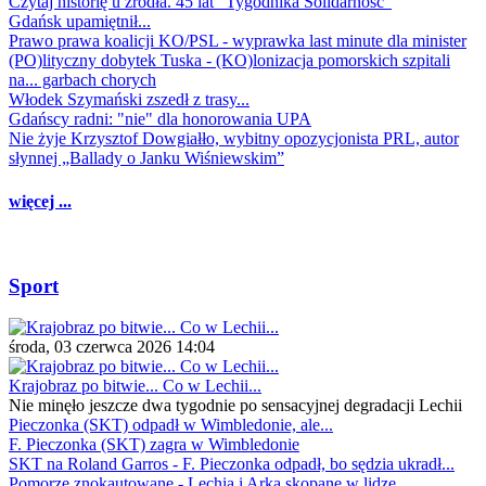
Czytaj historię u źródła. 45 lat "Tygodnika Solidarność"
Gdańsk upamiętnił...
Prawo prawa koalicji KO/PSL - wyprawka last minute dla minister
(PO)lityczny dobytek Tuska - (KO)lonizacja pomorskich szpitali
na... garbach chorych
Włodek Szymański zszedł z trasy...
Gdańscy radni: "nie" dla honorowania UPA
Nie żyje Krzysztof Dowgiałło, wybitny opozycjonista PRL, autor
słynnej „Ballady o Janku Wiśniewskim”
więcej ...
Sport
środa, 03 czerwca 2026 14:04
Krajobraz po bitwie... Co w Lechii...
Nie minęło jeszcze dwa tygodnie po sensacyjnej degradacji Lechii
Pieczonka (SKT) odpadł w Wimbledonie, ale...
F. Pieczonka (SKT) zagra w Wimbledonie
SKT na Roland Garros - F. Pieczonka odpadł, bo sędzia ukradł...
Pomorze znokautowane - Lechia i Arka skopane w lidze