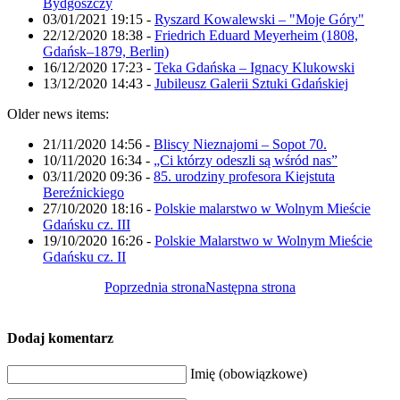
Bydgoszczy
03/01/2021 19:15
-
Ryszard Kowalewski – "Moje Góry"
22/12/2020 18:38
-
Friedrich Eduard Meyerheim (1808,
Gdańsk–1879, Berlin)
16/12/2020 17:23
-
Teka Gdańska – Ignacy Klukowski
13/12/2020 14:43
-
Jubileusz Galerii Sztuki Gdańskiej
Older news items:
21/11/2020 14:56
-
Bliscy Nieznajomi – Sopot 70.
10/11/2020 16:34
-
„Ci którzy odeszli są wśród nas”
03/11/2020 09:36
-
85. urodziny profesora Kiejstuta
Bereźnickiego
27/10/2020 18:16
-
Polskie malarstwo w Wolnym Mieście
Gdańsku cz. III
19/10/2020 16:26
-
Polskie Malarstwo w Wolnym Mieście
Gdańsku cz. II
Poprzednia strona
Następna strona
Dodaj komentarz
Imię (obowiązkowe)