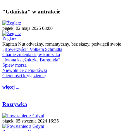
"Gdańska" w antrakcie
piątek, 02 maja 2025 08:00
Żeglarz
Kapitan Nut odważny, romantyczny, bez skazy, poświęcił swoje
„Rowerzyści” Volkera Schmidta
Charlie zmienia się w kurczaka
„Iwona księżniczka Burgunda”
Śpiew morza
Niewolnice z Pipidówki
Ciemności kryją ziemię
więcej ...
Rozrywka
piątek, 05 stycznia 2024 16:35