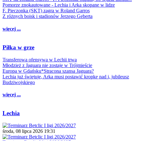
Pomorze znokautowane - Lechia i Arka skopane w lidze
F. Pieczonka (SKT) zagra w Roland Garros
Z różnych boisk i stadionów Jerzego Geberta
więcej ...
Piłka w grze
Transferowa ofensywa w Lechii trwa
Młodzież z Jaguara nie zostaje w Trójmieście
Europa w Gdańsku*Stracona szansa Jaguara?
Lechia już świętuje, Arka musi postawić kropkę nad i, jubileusz
Budziwojskiego
więcej ...
Lechia
środa, 08 lipca 2026 19:31