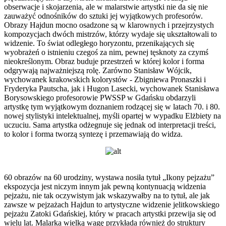
obserwacje i skojarzenia, ale w malarstwie artystki nie da się nie
zauważyć odnośników do sztuki jej wyjątkowych profesorów.
Obrazy Hajdun mocno osadzone są w klarownych i przejrzystych
kompozycjach dwóch mistrzów, którzy wydaje się ukształtowali to
widzenie. To świat odległego horyzontu, przenikających się
wyobrażeń o istnieniu czegoś za nim, pewnej tęsknoty za czymś
nieokreślonym. Obraz buduje przestrzeń w której kolor i forma
odgrywają najważniejszą rolę. Zarówno Stanisław Wójcik,
wychowanek krakowskich kolorystów - Zbigniewa Pronaszki i
Fryderyka Pautscha, jak i Hugon Lasecki, wychowanek Stanisława
Borysowskiego profesorowie PWSSP w Gdańsku obdarzyli
artystkę tym wyjątkowym doznaniem rodzącej się w latach 70. i 80.
nowej stylistyki intelektualnej, myśli opartej w wypadku Elżbiety na
uczuciu. Sama artystka odżegnuje się jednak od interpretacji treści,
to kolor i forma tworzą syntezę i przemawiają do widza.
60 obrazów na 60 urodziny, wystawa nosiła tytuł „Ikony pejzażu”
ekspozycja jest niczym innym jak pewną kontynuacją widzenia
pejzażu, nie tak oczywistym jak wskazywałby na to tytuł, ale jak
zawsze w pejzażach Hajdun to artystyczne widzenie jelitkowskiego
pejzażu Zatoki Gdańskiej, który w pracach artystki przewija się od
wielu lat. Malarka wielką wagę przykłada również do struktury