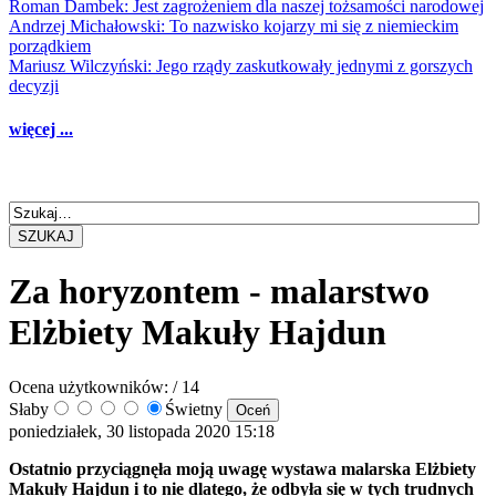
Roman Dambek: Jest zagrożeniem dla naszej tożsamości narodowej
Andrzej Michałowski: To nazwisko kojarzy mi się z niemieckim
porządkiem
Mariusz Wilczyński: Jego rządy zaskutkowały jednymi z gorszych
decyzji
więcej ...
SZUKAJ
Za horyzontem - malarstwo
Elżbiety Makuły Hajdun
Ocena użytkowników:
/ 14
Słaby
Świetny
poniedziałek, 30 listopada 2020 15:18
Ostatnio przyciągnęła moją uwagę wystawa malarska Elżbiety
Makuły Hajdun i to nie dlatego, że odbyła się w tych trudnych