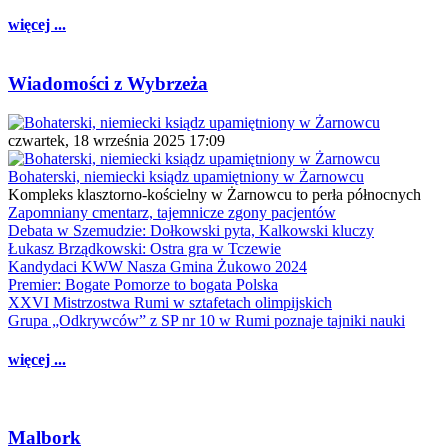
więcej ...
Wiadomości z Wybrzeża
czwartek, 18 września 2025 17:09
Bohaterski, niemiecki ksiądz upamiętniony w Żarnowcu
Kompleks klasztorno-kościelny w Żarnowcu to perła północnych
Zapomniany cmentarz, tajemnicze zgony pacjentów
Debata w Szemudzie: Dołkowski pyta, Kalkowski kluczy
Łukasz Brządkowski: Ostra gra w Tczewie
Kandydaci KWW Nasza Gmina Żukowo 2024
Premier: Bogate Pomorze to bogata Polska
XXVI Mistrzostwa Rumi w sztafetach olimpijskich
Grupa „Odkrywców” z SP nr 10 w Rumi poznaje tajniki nauki
więcej ...
Malbork