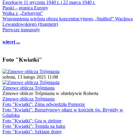
Egzekucje 11 stycznia 1940 r. i 22 marca 1940 r.
Piaski – granica Europy
Walka z „Zielonymi”
Wspomnienia więźnia obozu koncentracyjnego „Stutthof” Wacława
Lewandowskiego (fragment)
Pierwsze transporty
więcej ...
Foto "Kwiatki"
sobota, 13 lutego 2021 11:08
Zimowe oblicza Trójmiasta
Zimowe oblicze Trójmiasta w obiektywie Roberta
Zimowe oblicza Trójmiasta
Foto "Kwiatki": Zima odwiedziła Pomorze
Foto "Kwiatki": Bursztynowy ołtarz w kościele św. Brygidy w
Gdańsku
Foto "Kwiatki": Gra w zielone
Foto "Kwiatki": Temida na haku
Foto "Kwiatki": Szklane domy