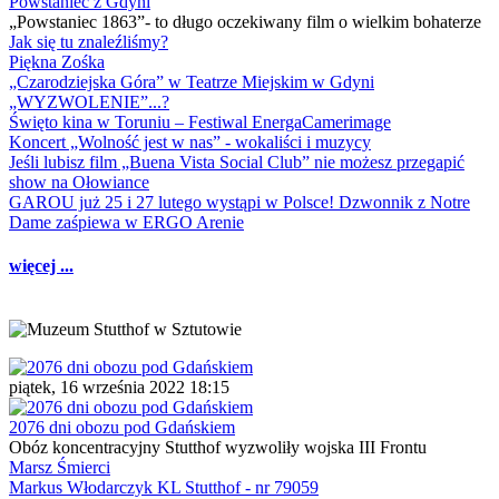
Powstaniec z Gdyni
„Powstaniec 1863”- to długo oczekiwany film o wielkim bohaterze
Jak się tu znaleźliśmy?
Piękna Zośka
„Czarodziejska Góra” w Teatrze Miejskim w Gdyni
„WYZWOLENIE”...?
Święto kina w Toruniu – Festiwal EnergaCamerimage
Koncert „Wolność jest w nas” - wokaliści i muzycy
Jeśli lubisz film „Buena Vista Social Club” nie możesz przegapić
show na Ołowiance
GAROU już 25 i 27 lutego wystąpi w Polsce! Dzwonnik z Notre
Dame zaśpiewa w ERGO Arenie
więcej ...
piątek, 16 września 2022 18:15
2076 dni obozu pod Gdańskiem
Obóz koncentracyjny Stutthof wyzwoliły wojska III Frontu
Marsz Śmierci
Markus Włodarczyk KL Stutthof - nr 79059