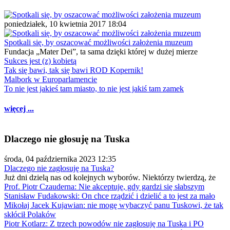
poniedziałek, 10 kwietnia 2017 18:04
Spotkali się, by oszacować możliwości założenia muzeum
Fundacja „Mater Dei”, ta sama dzięki której w dużej mierze
Sukces jest (z) kobietą
Tak się bawi, tak się bawi ROD Kopernik!
Malbork w Europarlamencie
To nie jest jakieś tam miasto, to nie jest jakiś tam zamek
więcej ...
Dlaczego nie głosuję na Tuska
środa, 04 października 2023 12:35
Dlaczego nie zagłosuję na Tuska?
Już dni dzielą nas od kolejnych wyborów. Niektórzy twierdzą, że
Prof. Piotr Czauderna: Nie akceptuję, gdy gardzi się słabszym
Stanisław Fudakowski: On chce rządzić i dzielić a to jest za mało
Mikołaj Jacek Kujawian: nie mogę wybaczyć panu Tuskowi, że tak
skłócił Polaków
Piotr Kotlarz: Z trzech powodów nie zagłosuję na Tuska i PO