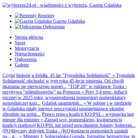
Reprinty
Gazeta Gdańska
Ogłoszenia
Strona główna
Sport
Motoryzacja
Nieruchomości
Ogłoszenia
Galerie
Czytaj historię u źródła. 45 lat "Tygodnika Solidarność"
»
Tygodnik
Solidarność obchodzi w tym roku 45-lecie istnienia. Od chwili
ukazania się pierwszego numer...
"TOP 20" w enklawie Tuska -
przybywa "półmilionerów" na Pomorzu
»
Przy 3,4 proc. inflacji
rocznej w 2025 roku, wynagrodzenia pomorskiej nomenklatury
gospodarczej kszt...
Gdańsk upamiętnił...
»
W sobotę i w niedzielę
w Gdańsku miały miejsce uroczystości upamiętniające okrutne
zbrodnie na polsk...
Prawo prawa koalicji KO/PSL - wyprawka last
minute dla minister
»
Zarząd woj. pomorskiego, kwintesencja
koalicji rządowej KO/PSL tuż przed powołaniem Jolanty Sobieran...
(PO)lityczny dobytek Tuska - (KO)lonizacja pomorskich szpitali
na... g...
»
Minister J. Sobierańska-Grenda, formalnie bezpartyjna, to