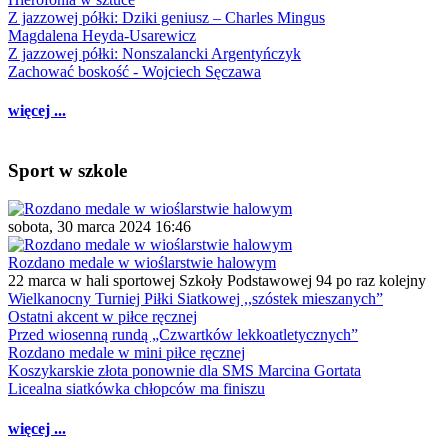
Z jazzowej półki: Dziki geniusz – Charles Mingus
Magdalena Heyda-Usarewicz
Z jazzowej półki: Nonszalancki Argentyńczyk
Zachować boskość - Wojciech Sęczawa
więcej ...
Sport w szkole
sobota, 30 marca 2024 16:46
Rozdano medale w wioślarstwie halowym
22 marca w hali sportowej Szkoły Podstawowej 94 po raz kolejny
Wielkanocny Turniej Piłki Siatkowej ,,szóstek mieszanych”
Ostatni akcent w piłce ręcznej
Przed wiosenną rundą „Czwartków lekkoatletycznych”
Rozdano medale w mini piłce ręcznej
Koszykarskie złota ponownie dla SMS Marcina Gortata
Licealna siatkówka chłopców ma finiszu
więcej ...