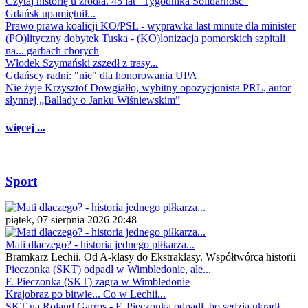
Czytaj historię u źródła. 45 lat "Tygodnika Solidarność"
Gdańsk upamiętnił...
Prawo prawa koalicji KO/PSL - wyprawka last minute dla minister
(PO)lityczny dobytek Tuska - (KO)lonizacja pomorskich szpitali
na... garbach chorych
Włodek Szymański zszedł z trasy...
Gdańscy radni: "nie" dla honorowania UPA
Nie żyje Krzysztof Dowgiałło, wybitny opozycjonista PRL, autor
słynnej „Ballady o Janku Wiśniewskim”
więcej ...
Sport
piątek, 07 sierpnia 2026 20:48
Mati dlaczego? - historia jednego piłkarza...
Bramkarz Lechii. Od A-klasy do Ekstraklasy. Współtwórca historii
Pieczonka (SKT) odpadł w Wimbledonie, ale...
F. Pieczonka (SKT) zagra w Wimbledonie
Krajobraz po bitwie... Co w Lechii...
SKT na Roland Garros - F. Pieczonka odpadł, bo sędzia ukradł...