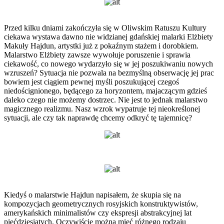
Przed kilku dniami zakończyła się w Oliwskim Ratuszu Kultury
ciekawa wystawa dawno nie widzianej gdańskiej malarki Elżbiety
Makuły Hajdun, artystki już z pokaźnym stażem i dorobkiem.
Malarstwo Elżbiety zawsze wywołuje poruszenie i sprawia
ciekawość, co nowego wydarzyło się w jej poszukiwaniu nowych
wzruszeń? Sytuacja nie pozwala na bezmyślną obserwację jej prac
bowiem jest ciągiem pewnej myśli poszukującej czegoś
niedoścignionego, będącego za horyzontem, majaczącym gdzieś
daleko czego nie możemy dostrzec. Nie jest to jednak malarstwo
magicznego realizmu. Nasz wzrok wypatruje tej nieokreślonej
sytuacji, ale czy tak naprawdę chcemy odkryć tę tajemnicę?
Kiedyś o malarstwie Hajdun napisałem, że skupia się na
kompozycjach geometrycznych rosyjskich konstruktywistów,
amerykańskich minimalistów czy ekspresji abstrakcyjnej lat
pięćdziesiątych. Oczywiście można mieć różnego rodzaju