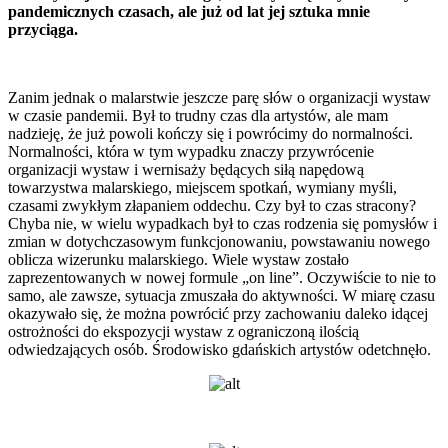
pandemicznych czasach, ale już od lat jej sztuka mnie
przyciąga.
Zanim jednak o malarstwie jeszcze parę słów o organizacji wystaw
w czasie pandemii. Był to trudny czas dla artystów, ale mam
nadzieję, że już powoli kończy się i powrócimy do normalności.
Normalności, która w tym wypadku znaczy przywrócenie
organizacji wystaw i wernisaży będących siłą napędową
towarzystwa malarskiego, miejscem spotkań, wymiany myśli,
czasami zwykłym złapaniem oddechu. Czy był to czas stracony?
Chyba nie, w wielu wypadkach był to czas rodzenia się pomysłów i
zmian w dotychczasowym funkcjonowaniu, powstawaniu nowego
oblicza wizerunku malarskiego. Wiele wystaw zostało
zaprezentowanych w nowej formule „on line”. Oczywiście to nie to
samo, ale zawsze, sytuacja zmuszała do aktywności. W miarę czasu
okazywało się, że można powrócić przy zachowaniu daleko idącej
ostrożności do ekspozycji wystaw z ograniczoną ilością
odwiedzających osób. Środowisko gdańskich artystów odetchnęło.