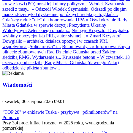
krew z krwi (PO)morskiej kultury polityczn...
Włodek Szymański
zszedł z trasy...
»
Odszedł Włodek Szymański. Odszedł po długim
marszu.Przemykał dyskretnie po różnych redakcjach, gdańs...
Gdańscy radni: "nie" dla honorowania UPA
»
Oświadczenie Rady
Miasta Gdańska w sprawie decyzji Prezydenta Ukrainy
Wołodymyra Zełenskiego o nadan...
Nie żyje Krzysztof Dowgiałło,
wybitny opozycjonista PRL, autor słynnej...
»
Zmarł Krzysztof
Dowgiałło – architekt, działacz opozycji w czasach PRL,
współtwórca „Solidarności” i...
Beton twardy...
»
Informowaliśmy o
pikiecie zbuntowanych Rad Dzielnic Gdańska przed Żakiem,
siedzibą RMG. Wydarzenie z...
Kruszenie betonu
»
W czwartek, 18
czerwca, pod siedzibą Rady Miasta Gdańska (dawnego Żaku)
odbędzie się pikieta zbuntow...
Wiadomości
czwartek, 06 sierpnia 2026 09:01
"TOP 20" w enklawie Tuska - przybywa "półmilionerów" na
Pomorzu
Przy 3,4 proc. inflacji rocznej w 2025 roku, wynagrodzenia
pomorskiej