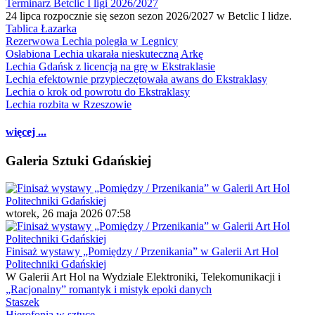
Terminarz Betclic I ligi 2026/2027
24 lipca rozpocznie się sezon sezon 2026/2027 w Betclic I lidze.
Tablica Łazarka
Rezerwowa Lechia poległa w Legnicy
Osłabiona Lechia ukarała nieskuteczną Arkę
Lechia Gdańsk z licencją na grę w Ekstraklasie
Lechia efektownie przypieczętowała awans do Ekstraklasy
Lechia o krok od powrotu do Ekstraklasy
Lechia rozbita w Rzeszowie
więcej ...
Galeria Sztuki Gdańskiej
wtorek, 26 maja 2026 07:58
Finisaż wystawy „Pomiędzy / Przenikania” w Galerii Art Hol
Politechniki Gdańskiej
W Galerii Art Hol na Wydziale Elektroniki, Telekomunikacji i
„Racjonalny” romantyk i mistyk epoki danych
Staszek
Hierofonia w sztuce