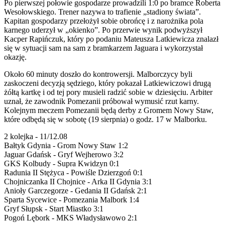
Po pierwszej połowie gospodarze prowadzili 1:0 po bramce Roberta
Wesołowskiego. Trener nazywa to trafienie „stadiony świata”.
Kapitan gospodarzy przełożył sobie obrońcę i z narożnika pola
karnego uderzył w „okienko”. Po przerwie wynik podwyższył
Kacper Rapińczuk, który po podaniu Mateusza Latkiewicza znalazł
się w sytuacji sam na sam z bramkarzem Jaguara i wykorzystał
okazję.
Około 60 minuty doszło do kontrowersji. Malborczycy byli
zaskoczeni decyzją sędziego, który pokazał Latkiewiczowi drugą
żółtą kartkę i od tej pory musieli radzić sobie w dziesięciu. Arbiter
uznał, że zawodnik Pomezanii próbował wymusić rzut karny.
Kolejnym meczem Pomezanii będą derby z Gromem Nowy Staw,
które odbędą się w sobotę (19 sierpnia) o godz. 17 w Malborku.
2 kolejka - 11/12.08
Bałtyk Gdynia - Grom Nowy Staw 1:2
Jaguar Gdańsk - Gryf Wejherowo 3:2
GKS Kolbudy - Supra Kwidzyn 0:1
Radunia II Stężyca - Powiśle Dzierzgoń 0:1
Chojniczanka II Chojnice - Arka II Gdynia 3:1
Anioły Garczegorze - Gedania II Gdańsk 2:1
Sparta Sycewice - Pomezania Malbork 1:4
Gryf Słupsk - Start Miastko 3:1
Pogoń Lębork - MKS Władysławowo 2:1