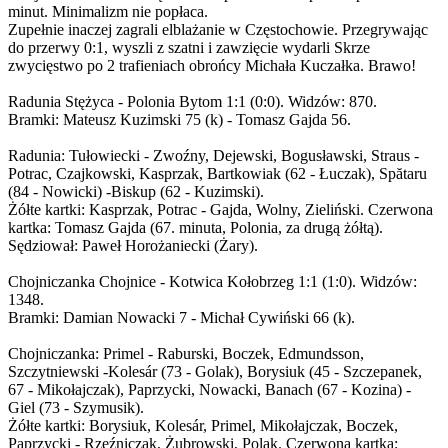
minut. Minimalizm nie popłaca.
Zupełnie inaczej zagrali elblażanie w Częstochowie. Przegrywając
do przerwy 0:1, wyszli z szatni i zawzięcie wydarli Skrze
zwycięstwo po 2 trafieniach obrońcy Michała Kuczałka. Brawo!
Radunia Stężyca - Polonia Bytom 1:1 (0:0). Widzów: 870.
Bramki: Mateusz Kuzimski 75 (k) - Tomasz Gajda 56.
Radunia: Tułowiecki - Zwoźny, Dejewski, Bogusławski, Straus -
Potrac, Czajkowski, Kasprzak, Bartkowiak (62 - Łuczak), Spătaru
(84 - Nowicki) -Biskup (62 - Kuzimski).
Żółte kartki: Kasprzak, Potrac - Gajda, Wolny, Zieliński. Czerwona
kartka: Tomasz Gajda (67. minuta, Polonia, za drugą żółtą).
Sędziował: Paweł Horożaniecki (Żary).
Chojniczanka Chojnice - Kotwica Kołobrzeg 1:1 (1:0). Widzów:
1348.
Bramki: Damian Nowacki 7 - Michał Cywiński 66 (k).
Chojniczanka: Primel - Raburski, Boczek, Edmundsson,
Szczytniewski -Kolesár (73 - Golak), Borysiuk (45 - Szczepanek,
67 - Mikołajczak), Paprzycki, Nowacki, Banach (67 - Kozina) -
Giel (73 - Szymusik).
Żółte kartki: Borysiuk, Kolesár, Primel, Mikołajczak, Boczek,
Paprzycki - Rzeźniczak, Żubrowski, Polak. Czerwona kartka: