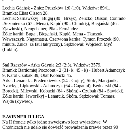
Lechia Gdańsk - Znicz Pruszków 1:0 (1:0). Widzów: 8941.
Bramka: Elias Olsson 28.
Lechia: Sarnawśkyj - Bugaj (80 - Brzęk), Żelizko, Olsson, Conrado
-Sezonienko (67 - Mena), Kapić (90 - Chindriș), Biegański (46 -
Zjawiński), Neugebauer, Piła - Fernández.
Żółte kartki: Bugaj, Biegański, Kapić, Mena - Tkaczuk,
Wawszczyk, Nagamatsu. Czerwona kartka: Tymon Proczek (90.
minuta, Znicz, za faul taktyczny). Sędziował: Wojciech Myć
(Lublin).
Stal Rzeszów - Arka Gdynia 2:3 (2:3). Widzów: 3579.
Bramki: Bartłomiej Poczobut - 2 (31- k, 45 - k) - Hubert Adamczyk
9, Karol Czubak 39, Olaf Kobacki 45.
Arka: Lenarcik - Predenkiewicz (54 - Gojny), Stolc, Marcjanik,
Azaćkyj, Lipkowski - Adamczyk (64 - Capanni), Bednarski (84 -
Borecki), Milewski, Kobacki (64 - Skóra) - Czubak (84 - Sawicki).
Żółte kartki: Jaworśkyj - Lenarcik, Skóra. Sędziował: Tomasz
Wajda (Żywiec).
E-WINNER II LIGA
Na II froncie tylko jedno zwycięstwo lecz wyjazdowe. W
Chojnicach nie udało się dowieźć prowadzenia prawie przez 90