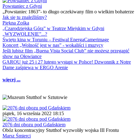
Powstaniec z Gdyni
„Powstaniec 1863”- to długo oczekiwany film o wielkim bohaterze
Jak się tu znaleźliśmy?
Piękna Zośka
„Czarodziejska Góra” w Teatrze Miejskim w Gdyni
„WYZWOLENIE”...?
Święto kina w Toruniu – Festiwal EnergaCamerimage
Koncert „Wolność jest w nas” - wokaliści i muzycy
Jeśli lubisz film „Buena Vista Social Club” nie możesz przegapić
show na Ołowiance
GAROU już 25 i 27 lutego wystąpi w Polsce! Dzwonnik z Notre
Dame zaśpiewa w ERGO Arenie
więcej ...
piątek, 16 września 2022 18:15
2076 dni obozu pod Gdańskiem
Obóz koncentracyjny Stutthof wyzwoliły wojska III Frontu
Marsz Śmierci