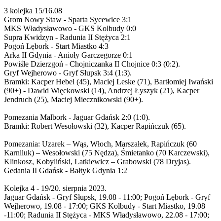
3 kolejka 15/16.08
Grom Nowy Staw - Sparta Sycewice 3:1
MKS Władysławowo - GKS Kolbudy 0:0
Supra Kwidzyn - Radunia II Stężyca 2:1
Pogoń Lębork - Start Miastko 4:3
Arka II Gdynia - Anioły Garczegorze 0:1
Powiśle Dzierzgoń - Chojniczanka II Chojnice 0:3 (0:2).
Gryf Wejherowo - Gryf Słupsk 3:4 (1:3).
Bramki: Kacper Hebel (45), Maciej Leske (71), Bartłomiej Iwański
(90+) - Dawid Więckowski (14), Andrzej Łyszyk (21), Kacper
Jendruch (25), Maciej Miecznikowski (90+).
Pomezania Malbork - Jaguar Gdańsk 2:0 (1:0).
Bramki: Robert Wesołowski (32), Kacper Rapińczuk (65).
Pomezania: Uzarek – Wąs, Włoch, Marszałek, Rapińczuk (60
Karniluk) – Wesołowski (75 Nędza), Śmietanko (70 Karczewski),
Klinkosz, Kobyliński, Latkiewicz – Grabowski (78 Dryjas).
Gedania II Gdańsk - Bałtyk Gdynia 1:2
Kolejka 4 - 19/20. sierpnia 2023.
Jaguar Gdańsk - Gryf Słupsk, 19.08 - 11:00; Pogoń Lębork - Gryf
Wejherowo, 19.08 - 17:00; GKS Kolbudy - Start Miastko, 19.08
-11:00; Radunia II Stężyca - MKS Władysławowo, 22.08 - 17:00;