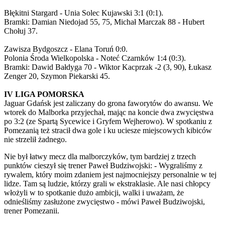
Błękitni Stargard - Unia Solec Kujawski 3:1 (0:1).
Bramki: Damian Niedojad 55, 75, Michał Marczak 88 - Hubert
Chołuj 37.
Zawisza Bydgoszcz - Elana Toruń 0:0.
Polonia Środa Wielkopolska - Noteć Czarnków 1:4 (0:3).
Bramki: Dawid Bałdyga 70 - Wiktor Kacprzak -2 (3, 90), Łukasz
Zenger 20, Szymon Piekarski 45.
IV LIGA POMORSKA
Jaguar Gdańsk jest zaliczany do grona faworytów do awansu. We
wtorek do Malborka przyjechał, mając na koncie dwa zwycięstwa
po 3:2 (ze Spartą Sycewice i Gryfem Wejherowo). W spotkaniu z
Pomezanią też stracił dwa gole i ku uciesze miejscowych kibiców
nie strzelił żadnego.
Nie był łatwy mecz dla malborczyków, tym bardziej z trzech
punktów cieszył się trener Paweł Budziwojski: - Wygraliśmy z
rywalem, który moim zdaniem jest najmocniejszy personalnie w tej
lidze. Tam są ludzie, którzy grali w ekstraklasie. Ale nasi chłopcy
włożyli w to spotkanie dużo ambicji, walki i uważam, że
odnieśliśmy zasłużone zwycięstwo - mówi Paweł Budziwojski,
trener Pomezanii.