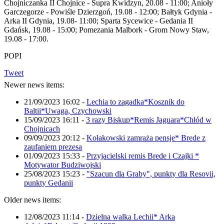
Chojniczanka II Chojnice - Supra Kwidzyn, 20.08 - 11:00; Anioły
Garczegorze - Powiśle Dzierzgoń, 19.08 - 12:00; Bałtyk Gdynia -
Arka II Gdynia, 19.08- 11:00; Sparta Sycewice - Gedania II
Gdańsk, 19.08 - 15:00; Pomezania Malbork - Grom Nowy Staw,
19.08 - 17:00.
POPI
Tweet
Newer news items:
21/09/2023 16:02
-
Lechia to zagadka*Kosznik do
Baltii*Uwaga, Czychowski
15/09/2023 16:11
-
3 razy Biskup*Remis Jaguara*Chłód w
Chojnicach
09/09/2023 20:12
-
Kołakowski zamraża pensje* Brede z
zaufaniem prezesa
01/09/2023 15:33
-
Przyjacielski remis Brede i Czajki *
Motywator Budziwojski
25/08/2023 15:23
-
"Szacun dla Graby", punkty dla Resovii,
punkty Gedanii
Older news items:
12/08/2023 11:14
-
Dzielna walka Lechii* Arka