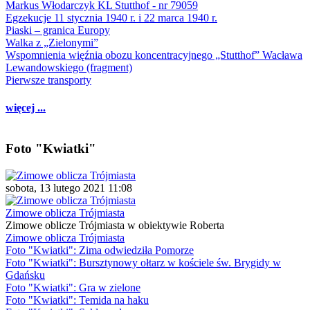
Markus Włodarczyk KL Stutthof - nr 79059
Egzekucje 11 stycznia 1940 r. i 22 marca 1940 r.
Piaski – granica Europy
Walka z „Zielonymi”
Wspomnienia więźnia obozu koncentracyjnego „Stutthof” Wacława
Lewandowskiego (fragment)
Pierwsze transporty
więcej ...
Foto "Kwiatki"
sobota, 13 lutego 2021 11:08
Zimowe oblicza Trójmiasta
Zimowe oblicze Trójmiasta w obiektywie Roberta
Zimowe oblicza Trójmiasta
Foto "Kwiatki": Zima odwiedziła Pomorze
Foto "Kwiatki": Bursztynowy ołtarz w kościele św. Brygidy w
Gdańsku
Foto "Kwiatki": Gra w zielone
Foto "Kwiatki": Temida na haku