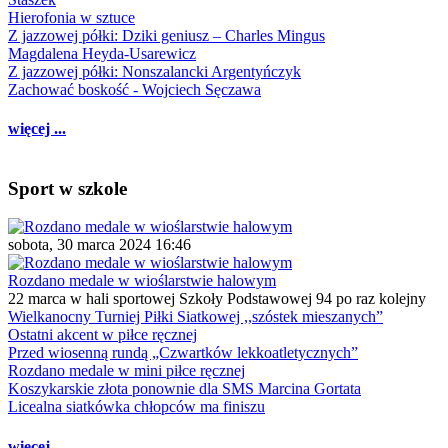
Hierofonia w sztuce
Z jazzowej półki: Dziki geniusz – Charles Mingus
Magdalena Heyda-Usarewicz
Z jazzowej półki: Nonszalancki Argentyńczyk
Zachować boskość - Wojciech Sęczawa
więcej ...
Sport w szkole
sobota, 30 marca 2024 16:46
Rozdano medale w wioślarstwie halowym
22 marca w hali sportowej Szkoły Podstawowej 94 po raz kolejny
Wielkanocny Turniej Piłki Siatkowej ,,szóstek mieszanych”
Ostatni akcent w piłce ręcznej
Przed wiosenną rundą „Czwartków lekkoatletycznych”
Rozdano medale w mini piłce ręcznej
Koszykarskie złota ponownie dla SMS Marcina Gortata
Licealna siatkówka chłopców ma finiszu
więcej ...