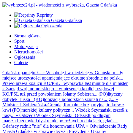
Reprinty
Gazeta Gdańska
Ogłoszenia
Strona główna
Sport
Motoryzacja
Nieruchomości
Ogłoszenia
Galerie
Gdańsk upamiętnił...
»
W sobotę i w niedzielę w Gdańsku miały
miejsce uroczystości upamiętniające okrutne zbrodnie na polsk...
Prawo prawa koalicji KO/PSL - wyprawka last minute dla minister
»
Zarząd woj. pomorskiego, kwintesencja koalicji rządowej
KO/PSL tuż przed powołaniem Jolanty Sobieran...
(PO)lityczny
dobytek Tuska - (KO)lonizacja pomorskich szpitali na... g...
»
Minister J. Sobierańska-Grenda, formalnie bezpartyjna, to krew z
krwi (PO)morskiej kultury polityczn...
Włodek Szymański zszedł z
trasy...
»
Odszedł Włodek Szymański. Odszedł po długim
marszu.Przemykał dyskretnie po różnych redakcjach, gdańs...
Gdańscy radni: "nie" dla honorowania UPA
»
Oświadczenie Rady
Miasta Gdańska w sprawie decyzji Prezydenta Ukrainy