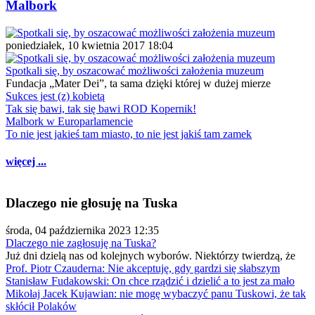
Malbork
poniedziałek, 10 kwietnia 2017 18:04
Spotkali się, by oszacować możliwości założenia muzeum
Fundacja „Mater Dei”, ta sama dzięki której w dużej mierze
Sukces jest (z) kobietą
Tak się bawi, tak się bawi ROD Kopernik!
Malbork w Europarlamencie
To nie jest jakieś tam miasto, to nie jest jakiś tam zamek
więcej ...
Dlaczego nie głosuję na Tuska
środa, 04 października 2023 12:35
Dlaczego nie zagłosuję na Tuska?
Już dni dzielą nas od kolejnych wyborów. Niektórzy twierdzą, że
Prof. Piotr Czauderna: Nie akceptuję, gdy gardzi się słabszym
Stanisław Fudakowski: On chce rządzić i dzielić a to jest za mało
Mikołaj Jacek Kujawian: nie mogę wybaczyć panu Tuskowi, że tak
skłócił Polaków