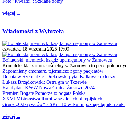
Foto "Kwiatki": Szklane domy
więcej ...
Wiadomości z Wybrzeża
czwartek, 18 września 2025 17:09
Bohaterski, niemiecki ksiądz upamiętniony w Żarnowcu
Kompleks klasztorno-kościelny w Żarnowcu to perła północnych
Zapomniany cmentarz, tajemnicze zgony pacjentów
Debata w Szemudzie: Dołkowski pyta, Kalkowski kluczy
Łukasz Brządkowski: Ostra gra w Tczewie
Kandydaci KWW Nasza Gmina Żukowo 2024
Premier: Bogate Pomorze to bogata Polska
XXVI Mistrzostwa Rumi w sztafetach olimpijskich
Grupa „Odkrywców” z SP nr 10 w Rumi poznaje tajniki nauki
więcej ...