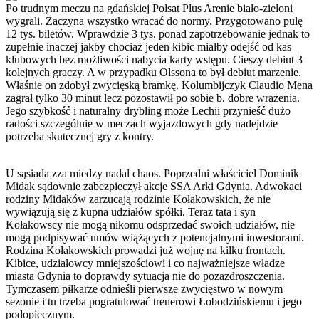
Po trudnym meczu na gdańskiej Polsat Plus Arenie biało-zieloni
wygrali. Zaczyna wszystko wracać do normy. Przygotowano pulę
12 tys. biletów. Wprawdzie 3 tys. ponad zapotrzebowanie jednak to
zupełnie inaczej jakby chociaż jeden kibic miałby odejść od kas
klubowych bez możliwości nabycia karty wstępu. Cieszy debiut 3
kolejnych graczy. A w przypadku Olssona to był debiut marzenie.
Właśnie on zdobył zwycięską bramkę. Kolumbijczyk Claudio Mena
zagrał tylko 30 minut lecz pozostawił po sobie b. dobre wrażenia.
Jego szybkość i naturalny drybling może Lechii przynieść dużo
radości szczególnie w meczach wyjazdowych gdy nadejdzie
potrzeba skutecznej gry z kontry.
U sąsiada zza miedzy nadal chaos. Poprzedni właściciel Dominik
Midak sądownie zabezpieczył akcje SSA Arki Gdynia. Adwokaci
rodziny Midaków zarzucają rodzinie Kołakowskich, że nie
wywiązują się z kupna udziałów spółki. Teraz tata i syn
Kołakowscy nie mogą nikomu odsprzedać swoich udziałów, nie
mogą podpisywać umów wiążących z potencjalnymi inwestorami.
Rodzina Kołakowskich prowadzi już wojnę na kilku frontach.
Kibice, udziałowcy mniejszościowi i co najważniejsze władze
miasta Gdynia to doprawdy sytuacja nie do pozazdroszczenia.
Tymczasem piłkarze odnieśli pierwsze zwycięstwo w nowym
sezonie i tu trzeba pogratulować trenerowi Łobodzińskiemu i jego
podopiecznym.