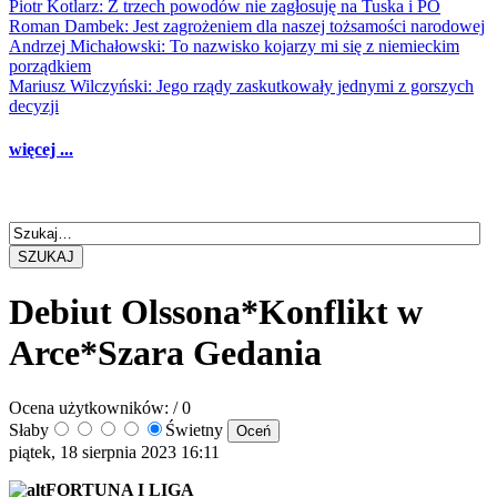
Piotr Kotlarz: Z trzech powodów nie zagłosuję na Tuska i PO
Roman Dambek: Jest zagrożeniem dla naszej tożsamości narodowej
Andrzej Michałowski: To nazwisko kojarzy mi się z niemieckim
porządkiem
Mariusz Wilczyński: Jego rządy zaskutkowały jednymi z gorszych
decyzji
więcej ...
SZUKAJ
Debiut Olssona*Konflikt w
Arce*Szara Gedania
Ocena użytkowników:
/ 0
Słaby
Świetny
piątek, 18 sierpnia 2023 16:11
FORTUNA I LIGA