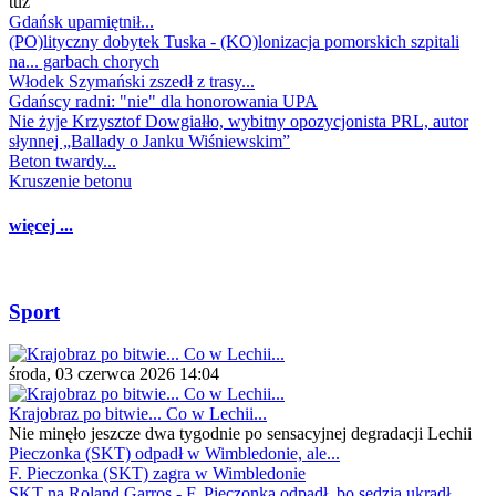
tuż
Gdańsk upamiętnił...
(PO)lityczny dobytek Tuska - (KO)lonizacja pomorskich szpitali
na... garbach chorych
Włodek Szymański zszedł z trasy...
Gdańscy radni: "nie" dla honorowania UPA
Nie żyje Krzysztof Dowgiałło, wybitny opozycjonista PRL, autor
słynnej „Ballady o Janku Wiśniewskim”
Beton twardy...
Kruszenie betonu
więcej ...
Sport
środa, 03 czerwca 2026 14:04
Krajobraz po bitwie... Co w Lechii...
Nie minęło jeszcze dwa tygodnie po sensacyjnej degradacji Lechii
Pieczonka (SKT) odpadł w Wimbledonie, ale...
F. Pieczonka (SKT) zagra w Wimbledonie
SKT na Roland Garros - F. Pieczonka odpadł, bo sędzia ukradł...