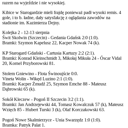
razem na wyjeździe i nie wysokiej.
Kibice w Starogardzie mieli frajdę ponieważ padł wysoki remis. 4
gole, i to b. ładne, dały satysfakcję z oglądania zawodów na
stadionie im. Kazimierza Dejny.
Kolejka 2 - 12-13 sierpnia
Świt Skolwin (Szczecin) - Gedania Gdańsk 2:0 (1:0).
Bramki: Szymon Kapelusz 22, Kacper Nowak 74 (k).
KP Starogard Gdański - Cartusia Kartuzy 2:2 (2:1).
Bramki: Konrad Kleinschmidt 3, Mikołaj Mikuła 24 - Óscar Vidal
20, Kornel Przyborowski 81.
Stolem Gniewino - Flota Świnoujście 0:0.
Vineta Wolin - Wikęd Luzino 2:1 (1:0).
Bramki: Kacper Żmudź 25, Szymon Emche 88 - Mateusz
Dąbrowski 65 (k).
Sokół Kleczew - Pogoń II Szczecin 3:2 (1:1).
Bramki: Jan Andrzejewski 44, Tomasz Kowalczuk 57 (k), Mateusz
Wzięch 85 - Hubert Turski 3 (k), Olaf Korczakowski 63.
Pogoń Nowe Skalmierzyce - Unia Swarzędz 1:0 (1:0).
Bramka: Patryk Palat 1.