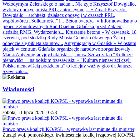
Wołodymyra Zełenskiego o nadan...
Nie żyje Krzysztof Dowgiałło,
wybitny opozycjonista PRL, autor słynnej...
»
Zmarł Krzysztof
Dowgiałło – architekt, działacz opozycji w czasach PRL,
współtwórca „Solidarności” i...
Beton twardy...
»
Informowaliśmy o
pikiecie zbuntowanych Rad Dzielnic Gdańska przed Żakiem,
siedzibą RMG. Wydarzenie z...
Kruszenie betonu
»
W czwartek, 18
czerwca, pod siedzibą Rady Miasta Gdańska (dawnego Żaku)
odbędzie się pikieta zbuntow...
Antymigracja w Gdańsk
»
W ostatni
piątek w centrum Gdańska organizacje narodowe zorganizowały
Marsz Antyemigracyjny.Gdański ...
Janusz Szewczak o "Kulturze
nienawiści" - na polskim trzęsawisku
»
"Kultura nienawiści czyli
Polska nienawiścią podzielona" to kolejny ważny głos dr. Janusza
Szewczaka...
Wiadomości
sobota, 11 lipca 2026 16:53
Prawo prawa koalicji KO/PSL - wyprawka last minute dla minister
Zarząd woj. pomorskiego, kwintesencja koalicji rządowej KO/PSL