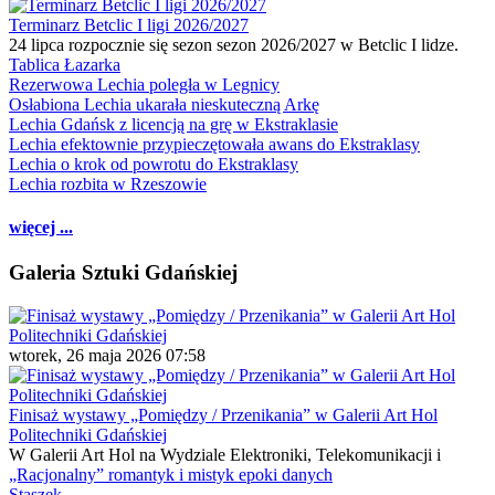
Terminarz Betclic I ligi 2026/2027
24 lipca rozpocznie się sezon sezon 2026/2027 w Betclic I lidze.
Tablica Łazarka
Rezerwowa Lechia poległa w Legnicy
Osłabiona Lechia ukarała nieskuteczną Arkę
Lechia Gdańsk z licencją na grę w Ekstraklasie
Lechia efektownie przypieczętowała awans do Ekstraklasy
Lechia o krok od powrotu do Ekstraklasy
Lechia rozbita w Rzeszowie
więcej ...
Galeria Sztuki Gdańskiej
wtorek, 26 maja 2026 07:58
Finisaż wystawy „Pomiędzy / Przenikania” w Galerii Art Hol
Politechniki Gdańskiej
W Galerii Art Hol na Wydziale Elektroniki, Telekomunikacji i
„Racjonalny” romantyk i mistyk epoki danych
Staszek