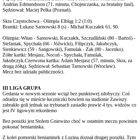
Andrias Edmundsson (71. minuta, Chojniczanka, za brutalny faul).
Sędziował: Maciej Pelka (Poznań).
Skra Częstochowa - Olimpia Elbląg 1:2 (1:0).
Bramki: Łukasz Sarnowski 8 (s) - Michał Kuczałek 61, 90.
Olimpia: Witan - Sarnowski, Kuczałek, Szczudliński (80 - Bartoś) -
Stefaniak, Spychała (66 - Jóźwicki), Filipczyk, Jakubczyk,
Sienkiewicz (59 - Sangowski), Famulak - Żak (80 - Jacenko).
Żółte kartki: Mesjasz, Nocoń - Spychała, Famulak,
Jakubczyk.Czerwona kartka: Adam Mesjasz (57. minuta, Skra, za
drugą żółtą). Sędziował: Sebastian Tarnowski (Wrocław).
Mecz bez udziału publiczności.
III LIGA GRUPA
Gedania w nowym sezonie wciąż bez punktowej zdobyczy. Coś
odradza się w mieście łuczniczki bowiem na stadionie Zawiszy
zabrakło goli jednak na trybunach zasiadło prawie 4 tys. widzów co
jest IV ligowym rekordemo
Bez porażki jest Stolem Gniewino choć w ostatnim meczu powinien
pokonać beniaminka.
Z kolei pomorski beniaminek z Luzina doznał drugiej porażki. Tym