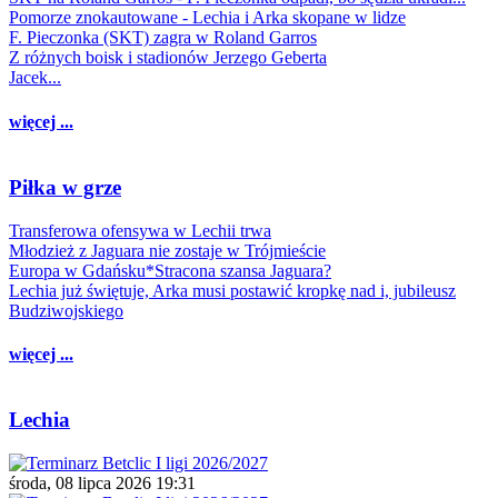
Pomorze znokautowane - Lechia i Arka skopane w lidze
F. Pieczonka (SKT) zagra w Roland Garros
Z różnych boisk i stadionów Jerzego Geberta
Jacek...
więcej ...
Piłka w grze
Transferowa ofensywa w Lechii trwa
Młodzież z Jaguara nie zostaje w Trójmieście
Europa w Gdańsku*Stracona szansa Jaguara?
Lechia już świętuje, Arka musi postawić kropkę nad i, jubileusz
Budziwojskiego
więcej ...
Lechia
środa, 08 lipca 2026 19:31