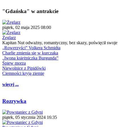
"Gdańska" w antrakcie
piątek, 02 maja 2025 08:00
Żeglarz
Kapitan Nut odważny, romantyczny, bez skazy, poświęcił swoje
„Rowerzyści” Volkera Schmidta
Charlie zmienia się w kurczaka
„Iwona księżniczka Burgunda”
Śpiew morza
Niewolnice z Pipidówki
Ciemności kryją ziemię
więcej ...
Rozrywka
piątek, 05 stycznia 2024 16:35