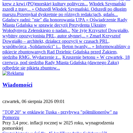
krew z krwi (PO)morskiej kultury polityczn...
Włodek Szymański
zszedł z trasy...
»
Odszedł Włodek Szymański. Odszedł po długim
marszu.Przemykał dyskretnie po różnych redakcjach, gdańs...
Gdańscy radni: "nie" dla honorowania UPA
»
Oświadczenie Rady
Miasta Gdańska w sprawie decyzji Prezydenta Ukrainy
Wołodymyra Zełenskiego o nadan...
Nie żyje Krzysztof Dowgiałło,
wybitny opozycjonista PRL, autor słynnej...
»
Zmarł Krzysztof
Dowgiałło – architekt, działacz opozycji w czasach PRL,
współtwórca „Solidarności” i...
Beton twardy...
»
Informowaliśmy o
pikiecie zbuntowanych Rad Dzielnic Gdańska przed Żakiem,
siedzibą RMG. Wydarzenie z...
Kruszenie betonu
»
W czwartek, 18
czerwca, pod siedzibą Rady Miasta Gdańska (dawnego Żaku)
odbędzie się pikieta zbuntow...
Wiadomości
czwartek, 06 sierpnia 2026 09:01
"TOP 20" w enklawie Tuska - przybywa "półmilionerów" na
Pomorzu
Przy 3,4 proc. inflacji rocznej w 2025 roku, wynagrodzenia
pomorskiej