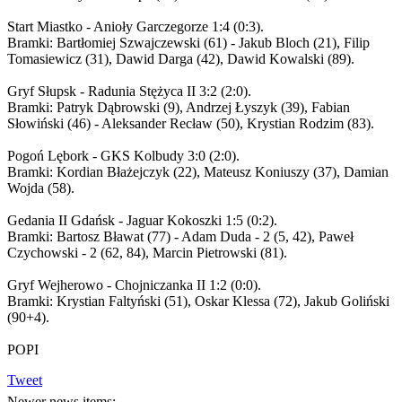
Start Miastko - Anioły Garczegorze 1:4 (0:3).
Bramki: Bartłomiej Szwajczewski (61) - Jakub Bloch (21), Filip
Tomasiewicz (31), Dawid Darga (42), Dawid Kowalski (89).
Gryf Słupsk - Radunia Stężyca II 3:2 (2:0).
Bramki: Patryk Dąbrowski (9), Andrzej Łyszyk (39), Fabian
Słowiński (46) - Aleksander Recław (50), Krystian Rodzim (83).
Pogoń Lębork - GKS Kolbudy 3:0 (2:0).
Bramki: Kordian Błażejczyk (22), Mateusz Koniuszy (37), Damian
Wojda (58).
Gedania II Gdańsk - Jaguar Kokoszki 1:5 (0:2).
Bramki: Bartosz Bławat (77) - Adam Duda - 2 (5, 42), Paweł
Czychowski - 2 (62, 84), Marcin Pietrowski (81).
Gryf Wejherowo - Chojniczanka II 1:2 (0:0).
Bramki: Krystian Faltyński (51), Oskar Klessa (72), Jakub Goliński
(90+4).
POPI
Tweet
Newer news items: