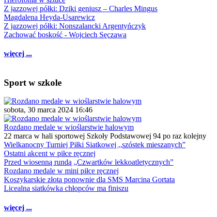
Z jazzowej półki: Dziki geniusz – Charles Mingus
Magdalena Heyda-Usarewicz
Z jazzowej półki: Nonszalancki Argentyńczyk
Zachować boskość - Wojciech Sęczawa
więcej ...
Sport w szkole
sobota, 30 marca 2024 16:46
Rozdano medale w wioślarstwie halowym
22 marca w hali sportowej Szkoły Podstawowej 94 po raz kolejny
Wielkanocny Turniej Piłki Siatkowej ,,szóstek mieszanych”
Ostatni akcent w piłce ręcznej
Przed wiosenną rundą „Czwartków lekkoatletycznych”
Rozdano medale w mini piłce ręcznej
Koszykarskie złota ponownie dla SMS Marcina Gortata
Licealna siatkówka chłopców ma finiszu
więcej ...