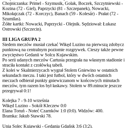
Chojniczanka: Primel - Szymusik, Golak, Boczek, Szczytniewski -
Kozina (72 - Giel), Paprzycki (81 - Szczepanek), Nowacki,
Mikołajczak (72 - Korczyc), Banach (59 - Kolesár) - Prałat (72 -
Szumilas).
Żółte kartki: Nowacki, Paprzycki - Olejnik. Sędziował: Łukasz
Ostrowski (Szczecin).
III LIGA GRUPA 2
Siedem meczów musiał czekać Wikęd Luzino na pierwszą zdobycz
punktową na centralnym poziomie rozgrywek. Cieszy także pewne
zwycięstwo Gedanii w Solcu Kujawskim.
Po serii udanych meczów Cartusia przegrała na własnym stadionie i
straciła kontakt z czołówką tabeli.
Z kolei w Skalmierzycach wygrał Stolem Gniewino w ostatnich
sekundach meczu. I taki jest futbol, który w dwóch ostatnich
meczach odbierał punkty gniewiczanom w końcowych minutach
meczów, tym razem los był łaskawy. Stolem w 89.minucie jeszcze
przegrywał 0:1!
Kolejka 7 - 9-10 września
Wikęd Luzino - Sokół Kleczew 0:0
Elana Toruń - Noteć Czarnków 1:0 (0:0). Widzów: 400.
Bramka: Jakub Stawski 78.
Unia Solec Kujawski - Gedania Gdańsk 3:6 (3:2).