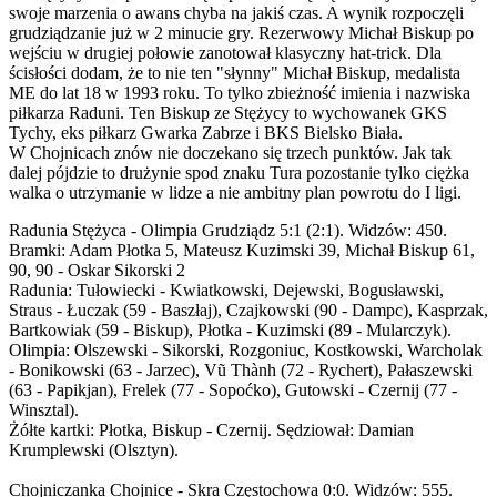
swoje marzenia o awans chyba na jakiś czas. A wynik rozpoczęli
grudziądzanie już w 2 minucie gry. Rezerwowy Michał Biskup po
wejściu w drugiej połowie zanotował klasyczny hat-trick. Dla
ścisłości dodam, że to nie ten "słynny" Michał Biskup, medalista
ME do lat 18 w 1993 roku. To tylko zbieżność imienia i nazwiska
piłkarza Raduni. Ten Biskup ze Stężycy to wychowanek GKS
Tychy, eks piłkarz Gwarka Zabrze i BKS Bielsko Biała.
W Chojnicach znów nie doczekano się trzech punktów. Jak tak
dalej pójdzie to drużynie spod znaku Tura pozostanie tylko ciężka
walka o utrzymanie w lidze a nie ambitny plan powrotu do I ligi.
Radunia Stężyca - Olimpia Grudziądz 5:1 (2:1). Widzów: 450.
Bramki: Adam Płotka 5, Mateusz Kuzimski 39, Michał Biskup 61,
90, 90 - Oskar Sikorski 2
Radunia: Tułowiecki - Kwiatkowski, Dejewski, Bogusławski,
Straus - Łuczak (59 - Baszłaj), Czajkowski (90 - Dampc), Kasprzak,
Bartkowiak (59 - Biskup), Płotka - Kuzimski (89 - Mularczyk).
Olimpia: Olszewski - Sikorski, Rozgoniuc, Kostkowski, Warcholak
- Bonikowski (63 - Jarzec), Vũ Thành (72 - Rychert), Pałaszewski
(63 - Papikjan), Frelek (77 - Sopoćko), Gutowski - Czernij (77 -
Winsztal).
Żółte kartki: Płotka, Biskup - Czernij. Sędziował: Damian
Krumplewski (Olsztyn).
Chojniczanka Chojnice - Skra Częstochowa 0:0. Widzów: 555.