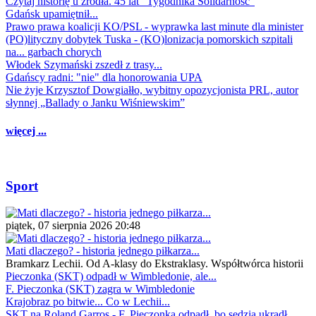
Czytaj historię u źródła. 45 lat "Tygodnika Solidarność"
Gdańsk upamiętnił...
Prawo prawa koalicji KO/PSL - wyprawka last minute dla minister
(PO)lityczny dobytek Tuska - (KO)lonizacja pomorskich szpitali
na... garbach chorych
Włodek Szymański zszedł z trasy...
Gdańscy radni: "nie" dla honorowania UPA
Nie żyje Krzysztof Dowgiałło, wybitny opozycjonista PRL, autor
słynnej „Ballady o Janku Wiśniewskim”
więcej ...
Sport
piątek, 07 sierpnia 2026 20:48
Mati dlaczego? - historia jednego piłkarza...
Bramkarz Lechii. Od A-klasy do Ekstraklasy. Współtwórca historii
Pieczonka (SKT) odpadł w Wimbledonie, ale...
F. Pieczonka (SKT) zagra w Wimbledonie
Krajobraz po bitwie... Co w Lechii...
SKT na Roland Garros - F. Pieczonka odpadł, bo sędzia ukradł...