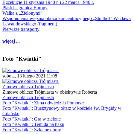
Egzekucje 11 stycznia 1940 r. i 22 marca 1940 r.
Piaski – granica Europy
Walka z „Zielonymi”
Wspomnienia więźnia obozu koncentracyjnego „Stutthof” Wacława
Lewandowskiego (fragment)
Pierwsze transporty
więcej ...
Foto "Kwiatki"
sobota, 13 lutego 2021 11:08
Zimowe oblicza Trójmiasta
Zimowe oblicze Trójmiasta w obiektywie Roberta
Zimowe oblicza Trójmiasta
Foto "Kwiatki": Zima odwiedziła Pomorze
Foto "Kwiatki": Bursztynowy ołtarz w kościele św. Brygidy w
Gdańsku
Foto "Kwiatki": Gra w zielone
Foto "Kwiatki": Temida na haku
Foto "Kwiatki": Szklane domy