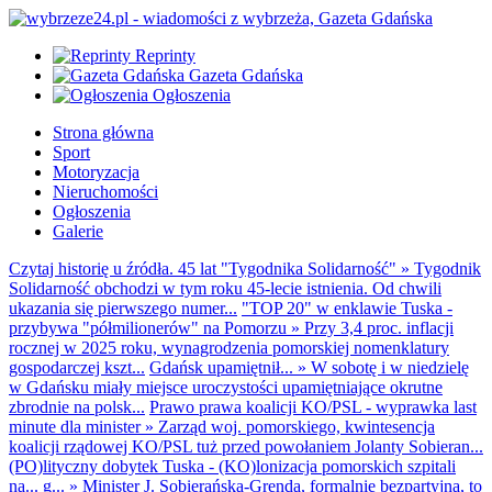
Reprinty
Gazeta Gdańska
Ogłoszenia
Strona główna
Sport
Motoryzacja
Nieruchomości
Ogłoszenia
Galerie
Czytaj historię u źródła. 45 lat "Tygodnika Solidarność"
»
Tygodnik
Solidarność obchodzi w tym roku 45-lecie istnienia. Od chwili
ukazania się pierwszego numer...
"TOP 20" w enklawie Tuska -
przybywa "półmilionerów" na Pomorzu
»
Przy 3,4 proc. inflacji
rocznej w 2025 roku, wynagrodzenia pomorskiej nomenklatury
gospodarczej kszt...
Gdańsk upamiętnił...
»
W sobotę i w niedzielę
w Gdańsku miały miejsce uroczystości upamiętniające okrutne
zbrodnie na polsk...
Prawo prawa koalicji KO/PSL - wyprawka last
minute dla minister
»
Zarząd woj. pomorskiego, kwintesencja
koalicji rządowej KO/PSL tuż przed powołaniem Jolanty Sobieran...
(PO)lityczny dobytek Tuska - (KO)lonizacja pomorskich szpitali
na... g...
»
Minister J. Sobierańska-Grenda, formalnie bezpartyjna, to