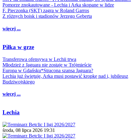
Pomorze znokautowane - Lechia i Arka skopane w lidze
F. Pieczonka (SKT) zagra w Roland Garros
Z różnych boisk i stadionów Jerzego Geberta
więcej ...
Piłka w grze
Transferowa ofensywa w Lechii trwa
Młodzież z Jaguara nie zostaje w Trójmieście
Europa w Gdańsku*Stracona szansa Jaguara?
Lechia już świętuje, Arka musi postawić kropkę nad i, jubileusz
Budziwojskiego
więcej ...
Lechia
środa, 08 lipca 2026 19:31