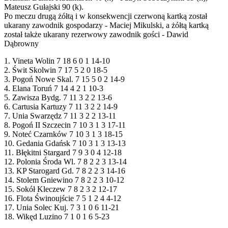
Mateusz Gułajski 90 (k).
Po meczu drugą żółtą i w konsekwencji czerwoną kartką został
ukarany zawodnik gospodarzy - Maciej Mikulski, a żółtą kartką
został także ukarany rezerwowy zawodnik gości - Dawid
Dąbrowny
1. Vineta Wolin 7 18 6 0 1 14-10
2. Świt Skolwin 7 17 5 2 0 18-5
3. Pogoń Nowe Skal. 7 15 5 0 2 14-9
4. Elana Toruń 7 14 4 2 1 10-3
5. Zawisza Bydg. 7 11 3 2 2 13-6
6. Cartusia Kartuzy 7 11 3 2 2 14-9
7. Unia Swarzędz 7 11 3 2 2 13-11
8. Pogoń II Szczecin 7 10 3 1 3 17-11
9. Noteć Czarnków 7 10 3 1 3 18-15
10. Gedania Gdańsk 7 10 3 1 3 13-13
11. Błękitni Stargard 7 9 3 0 4 12-18
12. Polonia Środa Wl. 7 8 2 2 3 13-14
13. KP Starogard Gd. 7 8 2 2 3 14-16
14. Stolem Gniewino 7 8 2 2 3 10-12
15. Sokół Kleczew 7 8 2 3 2 12-17
16. Flota Świnoujście 7 5 1 2 4 4-12
17. Unia Solec Kuj. 7 3 1 0 6 11-21
18. Wikęd Luzino 7 1 0 1 6 5-23