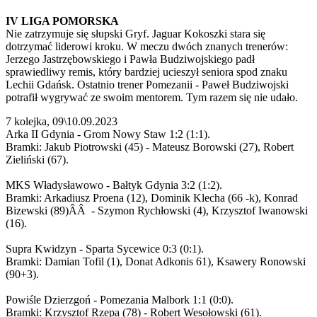
IV LIGA POMORSKA
Nie zatrzymuje się słupski Gryf. Jaguar Kokoszki stara się
dotrzymać liderowi kroku. W meczu dwóch znanych trenerów:
Jerzego Jastrzębowskiego i Pawła Budziwojskiego padł
sprawiedliwy remis, który bardziej ucieszył seniora spod znaku
Lechii Gdańsk. Ostatnio trener Pomezanii - Paweł Budziwojski
potrafił wygrywać ze swoim mentorem. Tym razem się nie udało.
7 kolejka, 09\10.09.2023
Arka II Gdynia - Grom Nowy Staw 1:2 (1:1).
Bramki: Jakub Piotrowski (45) - Mateusz Borowski (27), Robert
Zieliński (67).
MKS Władysławowo - Bałtyk Gdynia 3:2 (1:2).
Bramki: Arkadiusz Proena (12), Dominik Klecha (66 -k), Konrad
Bizewski (89)ÂÂ - Szymon Rychłowski (4), Krzysztof Iwanowski
(16).
Supra Kwidzyn - Sparta Sycewice 0:3 (0:1).
Bramki: Damian Tofil (1), Donat Adkonis 61), Ksawery Ronowski
(90+3).
Powiśle Dzierzgoń - Pomezania Malbork 1:1 (0:0).
Bramki: Krzysztof Rzepa (78) - Robert Wesołowski (61).