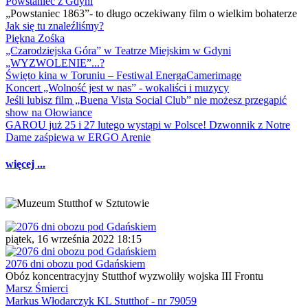
Powstaniec z Gdyni
„Powstaniec 1863”- to długo oczekiwany film o wielkim bohaterze
Jak się tu znaleźliśmy?
Piękna Zośka
„Czarodziejska Góra” w Teatrze Miejskim w Gdyni
„WYZWOLENIE”...?
Święto kina w Toruniu – Festiwal EnergaCamerimage
Koncert „Wolność jest w nas” - wokaliści i muzycy
Jeśli lubisz film „Buena Vista Social Club” nie możesz przegapić
show na Ołowiance
GAROU już 25 i 27 lutego wystąpi w Polsce! Dzwonnik z Notre
Dame zaśpiewa w ERGO Arenie
więcej ...
piątek, 16 września 2022 18:15
2076 dni obozu pod Gdańskiem
Obóz koncentracyjny Stutthof wyzwoliły wojska III Frontu
Marsz Śmierci
Markus Włodarczyk KL Stutthof - nr 79059