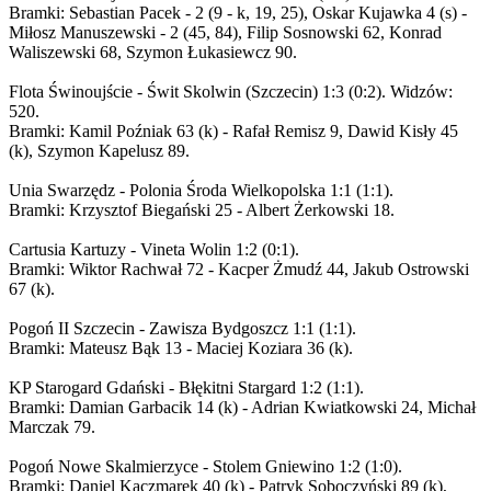
Bramki: Sebastian Pacek - 2 (9 - k, 19, 25), Oskar Kujawka 4 (s) -
Miłosz Manuszewski - 2 (45, 84), Filip Sosnowski 62, Konrad
Waliszewski 68, Szymon Łukasiewcz 90.
Flota Świnoujście - Świt Skolwin (Szczecin) 1:3 (0:2). Widzów:
520.
Bramki: Kamil Poźniak 63 (k) - Rafał Remisz 9, Dawid Kisły 45
(k), Szymon Kapelusz 89.
Unia Swarzędz - Polonia Środa Wielkopolska 1:1 (1:1).
Bramki: Krzysztof Biegański 25 - Albert Żerkowski 18.
Cartusia Kartuzy - Vineta Wolin 1:2 (0:1).
Bramki: Wiktor Rachwał 72 - Kacper Żmudź 44, Jakub Ostrowski
67 (k).
Pogoń II Szczecin - Zawisza Bydgoszcz 1:1 (1:1).
Bramki: Mateusz Bąk 13 - Maciej Koziara 36 (k).
KP Starogard Gdański - Błękitni Stargard 1:2 (1:1).
Bramki: Damian Garbacik 14 (k) - Adrian Kwiatkowski 24, Michał
Marczak 79.
Pogoń Nowe Skalmierzyce - Stolem Gniewino 1:2 (1:0).
Bramki: Daniel Kaczmarek 40 (k) - Patryk Soboczyński 89 (k),