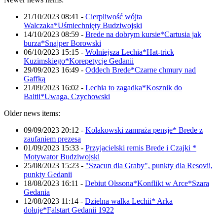
21/10/2023 08:41
-
Cierpliwość wójta
Walczaka*Uśmiechnięty Budziwojski
14/10/2023 08:59
-
Brede na dobrym kursie*Cartusia jak
burza*Snajper Borowski
06/10/2023 15:15
-
Wolniejsza Lechia*Hat-trick
Kuzimskiego*Korepetycje Gedanii
29/09/2023 16:49
-
Oddech Brede*Czarne chmury nad
Gaffką
21/09/2023 16:02
-
Lechia to zagadka*Kosznik do
Baltii*Uwaga, Czychowski
Older news items:
09/09/2023 20:12
-
Kołakowski zamraża pensje* Brede z
zaufaniem prezesa
01/09/2023 15:33
-
Przyjacielski remis Brede i Czajki *
Motywator Budziwojski
25/08/2023 15:23
-
"Szacun dla Graby", punkty dla Resovii,
punkty Gedanii
18/08/2023 16:11
-
Debiut Olssona*Konflikt w Arce*Szara
Gedania
12/08/2023 11:14
-
Dzielna walka Lechii* Arka
dołuje*Falstart Gedanii 1922