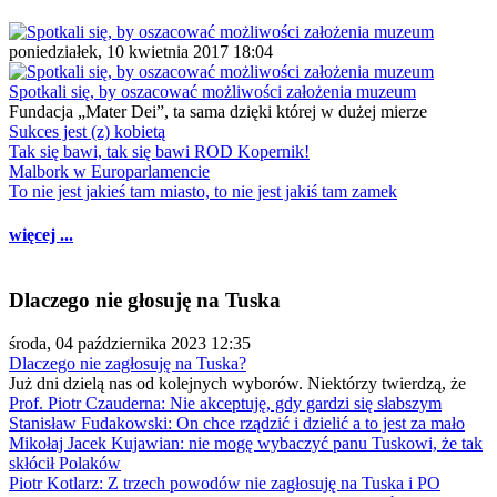
poniedziałek, 10 kwietnia 2017 18:04
Spotkali się, by oszacować możliwości założenia muzeum
Fundacja „Mater Dei”, ta sama dzięki której w dużej mierze
Sukces jest (z) kobietą
Tak się bawi, tak się bawi ROD Kopernik!
Malbork w Europarlamencie
To nie jest jakieś tam miasto, to nie jest jakiś tam zamek
więcej ...
Dlaczego nie głosuję na Tuska
środa, 04 października 2023 12:35
Dlaczego nie zagłosuję na Tuska?
Już dni dzielą nas od kolejnych wyborów. Niektórzy twierdzą, że
Prof. Piotr Czauderna: Nie akceptuję, gdy gardzi się słabszym
Stanisław Fudakowski: On chce rządzić i dzielić a to jest za mało
Mikołaj Jacek Kujawian: nie mogę wybaczyć panu Tuskowi, że tak
skłócił Polaków
Piotr Kotlarz: Z trzech powodów nie zagłosuję na Tuska i PO