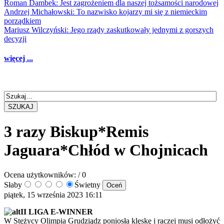
Roman Dambek: Jest zagrożeniem dla naszej tożsamości narodowej
Andrzej Michałowski: To nazwisko kojarzy mi się z niemieckim
porządkiem
Mariusz Wilczyński: Jego rządy zaskutkowały jednymi z gorszych
decyzji
więcej ...
SZUKAJ
3 razy Biskup*Remis
Jaguara*Chłód w Chojnicach
Ocena użytkowników:
/ 0
Słaby
Świetny
piątek, 15 września 2023 16:11
II LIGA E-WINNER
W Stężycy Olimpia Grudziądz poniosła klęskę i raczej musi odłożyć