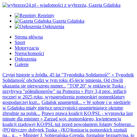
Reprinty
Gazeta Gdańska
Ogłoszenia
Strona główna
Sport
Motoryzacja
Nieruchomości
Ogłoszenia
Galerie
Czytaj historię u źródła. 45 lat "Tygodnika Solidarność"
»
Tygodnik
Solidarność obchodzi w tym roku 45-lecie istnienia. Od chwili
ukazania się pierwszego numer...
"TOP 20" w enklawie Tuska -
przybywa "półmilionerów" na Pomorzu
»
Przy 3,4 proc. inflacji
rocznej w 2025 roku, wynagrodzenia pomorskiej nomenklatury
gospodarczej kszt...
Gdańsk upamiętnił...
»
W sobotę i w niedzielę
w Gdańsku miały miejsce uroczystości upamiętniające okrutne
zbrodnie na polsk...
Prawo prawa koalicji KO/PSL - wyprawka last
minute dla minister
»
Zarząd woj. pomorskiego, kwintesencja
koalicji rządowej KO/PSL tuż przed powołaniem Jolanty Sobieran...
(PO)lityczny dobytek Tuska - (KO)lonizacja pomorskich szpitali
na... g...
»
Minister J. Sobierańska-Grenda, formalnie bezpartyjna, to