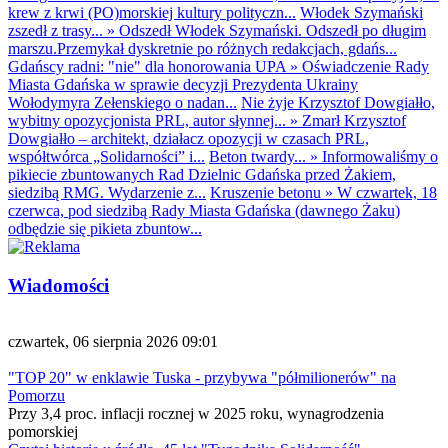
krew z krwi (PO)morskiej kultury polityczn...
Włodek Szymański
zszedł z trasy...
»
Odszedł Włodek Szymański. Odszedł po długim
marszu.Przemykał dyskretnie po różnych redakcjach, gdańs...
Gdańscy radni: "nie" dla honorowania UPA
»
Oświadczenie Rady
Miasta Gdańska w sprawie decyzji Prezydenta Ukrainy
Wołodymyra Zełenskiego o nadan...
Nie żyje Krzysztof Dowgiałło,
wybitny opozycjonista PRL, autor słynnej...
»
Zmarł Krzysztof
Dowgiałło – architekt, działacz opozycji w czasach PRL,
współtwórca „Solidarności” i...
Beton twardy...
»
Informowaliśmy o
pikiecie zbuntowanych Rad Dzielnic Gdańska przed Żakiem,
siedzibą RMG. Wydarzenie z...
Kruszenie betonu
»
W czwartek, 18
czerwca, pod siedzibą Rady Miasta Gdańska (dawnego Żaku)
odbędzie się pikieta zbuntow...
Wiadomości
czwartek, 06 sierpnia 2026 09:01
"TOP 20" w enklawie Tuska - przybywa "półmilionerów" na
Pomorzu
Przy 3,4 proc. inflacji rocznej w 2025 roku, wynagrodzenia
pomorskiej