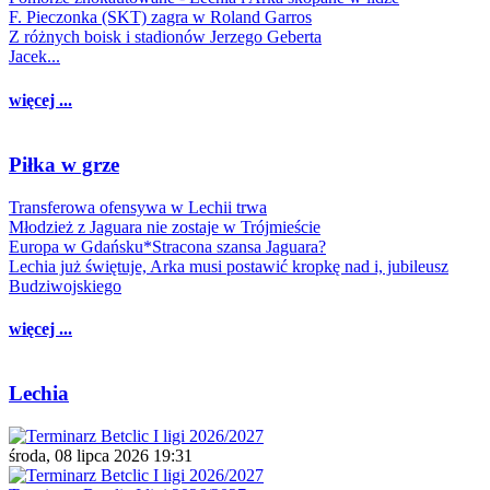
F. Pieczonka (SKT) zagra w Roland Garros
Z różnych boisk i stadionów Jerzego Geberta
Jacek...
więcej ...
Piłka w grze
Transferowa ofensywa w Lechii trwa
Młodzież z Jaguara nie zostaje w Trójmieście
Europa w Gdańsku*Stracona szansa Jaguara?
Lechia już świętuje, Arka musi postawić kropkę nad i, jubileusz
Budziwojskiego
więcej ...
Lechia
środa, 08 lipca 2026 19:31