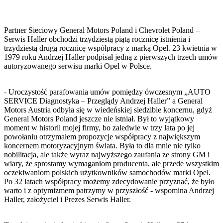
Partner Sieciowy General Motors Poland i Chevrolet Poland –
Serwis Haller obchodzi trzydziestą piątą rocznicę istnienia i
trzydziestą drugą rocznicę współpracy z marką Opel. 23 kwietnia w
1979 roku Andrzej Haller podpisał jedną z pierwszych trzech umów
autoryzowanego serwisu marki Opel w Polsce.
- Uroczystość parafowania umów pomiędzy ówczesnym „AUTO
SERVICE Diagnostyka – Przeglądy Andrzej Haller” a General
Motors Austria odbyła się w wiedeńskiej siedzibie koncernu, gdyż
General Motors Poland jeszcze nie istniał. Był to wyjątkowy
moment w historii mojej firmy, bo zaledwie w trzy lata po jej
powołaniu otrzymałem propozycje współpracy z największym
koncernem motoryzacyjnym świata. Była to dla mnie nie tylko
nobilitacja, ale także wyraz najwyższego zaufania ze strony GM i
wiary, że sprostamy wymaganiom producenta, ale przede wszystkim
oczekiwaniom polskich użytkowników samochodów marki Opel.
Po 32 latach współpracy możemy zdecydowanie przyznać, że było
warto i z optymizmem patrzymy w przyszłość - wspomina Andrzej
Haller, założyciel i Prezes Serwis Haller.