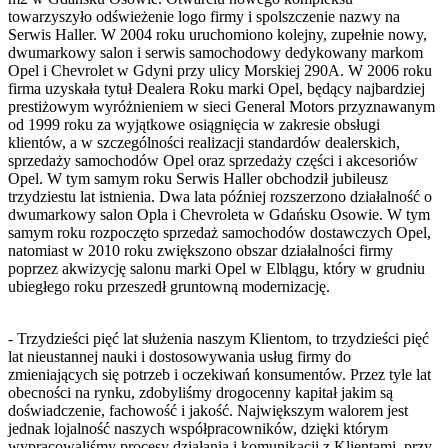
towarzyszyło odświeżenie logo firmy i spolszczenie nazwy na
Serwis Haller. W 2004 roku uruchomiono kolejny, zupełnie nowy,
dwumarkowy salon i serwis samochodowy dedykowany markom
Opel i Chevrolet w Gdyni przy ulicy Morskiej 290A. W 2006 roku
firma uzyskała tytuł Dealera Roku marki Opel, będący najbardziej
prestiżowym wyróżnieniem w sieci General Motors przyznawanym
od 1999 roku za wyjątkowe osiągnięcia w zakresie obsługi
klientów, a w szczególności realizacji standardów dealerskich,
sprzedaży samochodów Opel oraz sprzedaży części i akcesoriów
Opel. W tym samym roku Serwis Haller obchodził jubileusz
trzydziestu lat istnienia. Dwa lata później rozszerzono działalność o
dwumarkowy salon Opla i Chevroleta w Gdańsku Osowie. W tym
samym roku rozpoczęto sprzedaż samochodów dostawczych Opel,
natomiast w 2010 roku zwiększono obszar działalności firmy
poprzez akwizycję salonu marki Opel w Elblągu, który w grudniu
ubiegłego roku przeszedł gruntowną modernizację.
- Trzydzieści pięć lat służenia naszym Klientom, to trzydzieści pięć
lat nieustannej nauki i dostosowywania usług firmy do
zmieniających się potrzeb i oczekiwań konsumentów. Przez tyle lat
obecności na rynku, zdobyliśmy drogocenny kapitał jakim są
doświadczenie, fachowość i jakość. Największym walorem jest
jednak lojalność naszych współpracowników, dzięki którym
wypracowaliśmy procesy działania i komunikacji z Klientami, przy