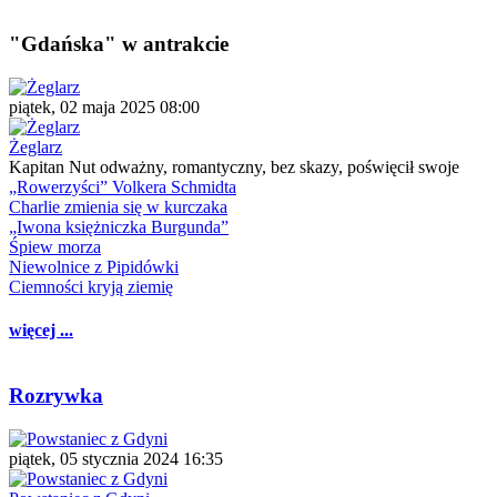
"Gdańska" w antrakcie
piątek, 02 maja 2025 08:00
Żeglarz
Kapitan Nut odważny, romantyczny, bez skazy, poświęcił swoje
„Rowerzyści” Volkera Schmidta
Charlie zmienia się w kurczaka
„Iwona księżniczka Burgunda”
Śpiew morza
Niewolnice z Pipidówki
Ciemności kryją ziemię
więcej ...
Rozrywka
piątek, 05 stycznia 2024 16:35