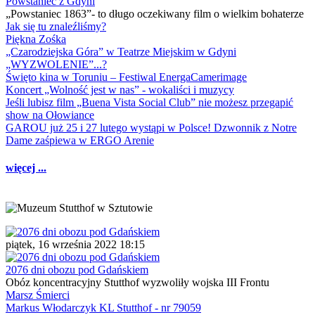
Powstaniec z Gdyni
„Powstaniec 1863”- to długo oczekiwany film o wielkim bohaterze
Jak się tu znaleźliśmy?
Piękna Zośka
„Czarodziejska Góra” w Teatrze Miejskim w Gdyni
„WYZWOLENIE”...?
Święto kina w Toruniu – Festiwal EnergaCamerimage
Koncert „Wolność jest w nas” - wokaliści i muzycy
Jeśli lubisz film „Buena Vista Social Club” nie możesz przegapić
show na Ołowiance
GAROU już 25 i 27 lutego wystąpi w Polsce! Dzwonnik z Notre
Dame zaśpiewa w ERGO Arenie
więcej ...
piątek, 16 września 2022 18:15
2076 dni obozu pod Gdańskiem
Obóz koncentracyjny Stutthof wyzwoliły wojska III Frontu
Marsz Śmierci
Markus Włodarczyk KL Stutthof - nr 79059