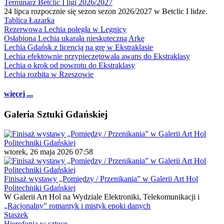
Terminarz Betclic I ligi 2026/2027
24 lipca rozpocznie się sezon sezon 2026/2027 w Betclic I lidze.
Tablica Łazarka
Rezerwowa Lechia poległa w Legnicy
Osłabiona Lechia ukarała nieskuteczną Arkę
Lechia Gdańsk z licencją na grę w Ekstraklasie
Lechia efektownie przypieczętowała awans do Ekstraklasy
Lechia o krok od powrotu do Ekstraklasy
Lechia rozbita w Rzeszowie
więcej ...
Galeria Sztuki Gdańskiej
wtorek, 26 maja 2026 07:58
Finisaż wystawy „Pomiędzy / Przenikania” w Galerii Art Hol
Politechniki Gdańskiej
W Galerii Art Hol na Wydziale Elektroniki, Telekomunikacji i
„Racjonalny” romantyk i mistyk epoki danych
Staszek
Hierofonia w sztuce