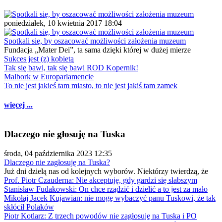
poniedziałek, 10 kwietnia 2017 18:04
Spotkali się, by oszacować możliwości założenia muzeum
Fundacja „Mater Dei”, ta sama dzięki której w dużej mierze
Sukces jest (z) kobietą
Tak się bawi, tak się bawi ROD Kopernik!
Malbork w Europarlamencie
To nie jest jakieś tam miasto, to nie jest jakiś tam zamek
więcej ...
Dlaczego nie głosuję na Tuska
środa, 04 października 2023 12:35
Dlaczego nie zagłosuję na Tuska?
Już dni dzielą nas od kolejnych wyborów. Niektórzy twierdzą, że
Prof. Piotr Czauderna: Nie akceptuję, gdy gardzi się słabszym
Stanisław Fudakowski: On chce rządzić i dzielić a to jest za mało
Mikołaj Jacek Kujawian: nie mogę wybaczyć panu Tuskowi, że tak
skłócił Polaków
Piotr Kotlarz: Z trzech powodów nie zagłosuję na Tuska i PO