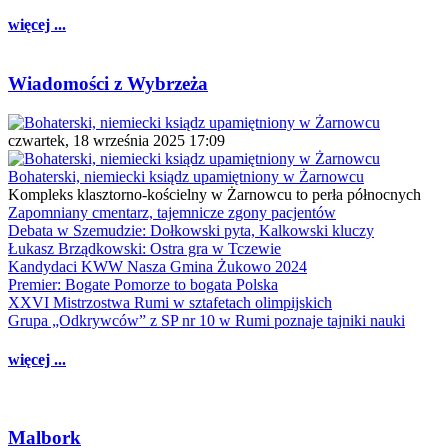
więcej ...
Wiadomości z Wybrzeża
czwartek, 18 września 2025 17:09
Bohaterski, niemiecki ksiądz upamiętniony w Żarnowcu
Kompleks klasztorno-kościelny w Żarnowcu to perła północnych
Zapomniany cmentarz, tajemnicze zgony pacjentów
Debata w Szemudzie: Dołkowski pyta, Kalkowski kluczy
Łukasz Brządkowski: Ostra gra w Tczewie
Kandydaci KWW Nasza Gmina Żukowo 2024
Premier: Bogate Pomorze to bogata Polska
XXVI Mistrzostwa Rumi w sztafetach olimpijskich
Grupa „Odkrywców” z SP nr 10 w Rumi poznaje tajniki nauki
więcej ...
Malbork