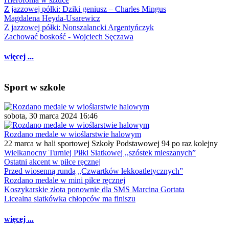
Z jazzowej półki: Dziki geniusz – Charles Mingus
Magdalena Heyda-Usarewicz
Z jazzowej półki: Nonszalancki Argentyńczyk
Zachować boskość - Wojciech Sęczawa
więcej ...
Sport w szkole
sobota, 30 marca 2024 16:46
Rozdano medale w wioślarstwie halowym
22 marca w hali sportowej Szkoły Podstawowej 94 po raz kolejny
Wielkanocny Turniej Piłki Siatkowej ,,szóstek mieszanych”
Ostatni akcent w piłce ręcznej
Przed wiosenną rundą „Czwartków lekkoatletycznych”
Rozdano medale w mini piłce ręcznej
Koszykarskie złota ponownie dla SMS Marcina Gortata
Licealna siatkówka chłopców ma finiszu
więcej ...