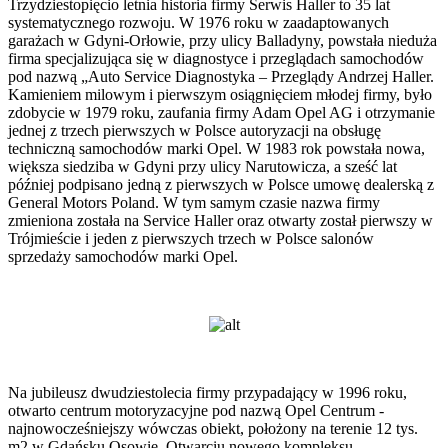
Trzydziestopięcio letnia historia firmy Serwis Haller to 35 lat
systematycznego rozwoju. W 1976 roku w zaadaptowanych
garażach w Gdyni-Orłowie, przy ulicy Balladyny, powstała nieduża
firma specjalizująca się w diagnostyce i przeglądach samochodów
pod nazwą „Auto Service Diagnostyka – Przeglądy Andrzej Haller.
Kamieniem milowym i pierwszym osiągnięciem młodej firmy, było
zdobycie w 1979 roku, zaufania firmy Adam Opel AG i otrzymanie
jednej z trzech pierwszych w Polsce autoryzacji na obsługę
techniczną samochodów marki Opel. W 1983 rok powstała nowa,
większa siedziba w Gdyni przy ulicy Narutowicza, a sześć lat
później podpisano jedną z pierwszych w Polsce umowę dealerską z
General Motors Poland. W tym samym czasie nazwa firmy
zmieniona została na Service Haller oraz otwarty został pierwszy w
Trójmieście i jeden z pierwszych trzech w Polsce salonów
sprzedaży samochodów marki Opel.
Na jubileusz dwudziestolecia firmy przypadający w 1996 roku,
otwarto centrum motoryzacyjne pod nazwą Opel Centrum -
najnowocześniejszy wówczas obiekt, położony na terenie 12 tys.
m2 w Gdańsku Osowie. Otwarciu nowego kompleksu