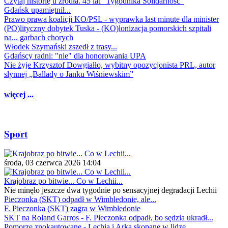
Czytaj historię u źródła. 45 lat "Tygodnika Solidarność"
Gdańsk upamiętnił...
Prawo prawa koalicji KO/PSL - wyprawka last minute dla minister
(PO)lityczny dobytek Tuska - (KO)lonizacja pomorskich szpitali
na... garbach chorych
Włodek Szymański zszedł z trasy...
Gdańscy radni: "nie" dla honorowania UPA
Nie żyje Krzysztof Dowgiałło, wybitny opozycjonista PRL, autor
słynnej „Ballady o Janku Wiśniewskim”
więcej ...
Sport
środa, 03 czerwca 2026 14:04
Krajobraz po bitwie... Co w Lechii...
Nie minęło jeszcze dwa tygodnie po sensacyjnej degradacji Lechii
Pieczonka (SKT) odpadł w Wimbledonie, ale...
F. Pieczonka (SKT) zagra w Wimbledonie
SKT na Roland Garros - F. Pieczonka odpadł, bo sędzia ukradł...
Pomorze znokautowane - Lechia i Arka skopane w lidze