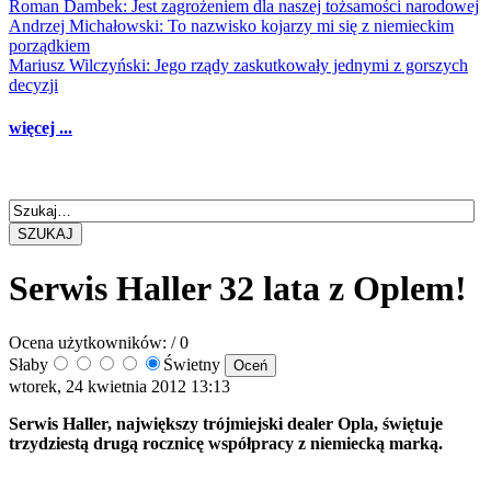
Roman Dambek: Jest zagrożeniem dla naszej tożsamości narodowej
Andrzej Michałowski: To nazwisko kojarzy mi się z niemieckim
porządkiem
Mariusz Wilczyński: Jego rządy zaskutkowały jednymi z gorszych
decyzji
więcej ...
SZUKAJ
Serwis Haller 32 lata z Oplem!
Ocena użytkowników:
/ 0
Słaby
Świetny
wtorek, 24 kwietnia 2012 13:13
Serwis Haller, największy trójmiejski dealer Opla, świętuje
trzydziestą drugą rocznicę współpracy z niemiecką marką.