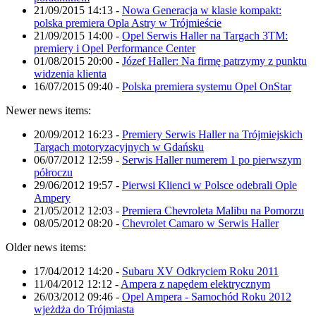
21/09/2015 14:13
-
Nowa Generacja w klasie kompakt:
polska premiera Opla Astry w Trójmieście
21/09/2015 14:00
-
Opel Serwis Haller na Targach 3TM:
premiery i Opel Performance Center
01/08/2015 20:00
-
Józef Haller: Na firmę patrzymy z punktu
widzenia klienta
16/07/2015 09:40
-
Polska premiera systemu Opel OnStar
Newer news items:
20/09/2012 16:23
-
Premiery Serwis Haller na Trójmiejskich
Targach motoryzacyjnych w Gdańsku
06/07/2012 12:59
-
Serwis Haller numerem 1 po pierwszym
półroczu
29/06/2012 19:57
-
Pierwsi Klienci w Polsce odebrali Ople
Ampery
21/05/2012 12:03
-
Premiera Chevroleta Malibu na Pomorzu
08/05/2012 08:20
-
Chevrolet Camaro w Serwis Haller
Older news items:
17/04/2012 14:20
-
Subaru XV Odkryciem Roku 2011
11/04/2012 12:12
-
Ampera z napędem elektrycznym
26/03/2012 09:46
-
Opel Ampera - Samochód Roku 2012
wjeżdża do Trójmiasta