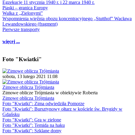
Egzekucje 11 stycznia 1940 r. i 22 marca 1940 r.
Piaski – granica Europy
Walka z „Zielonymi”
Wspomnienia więźnia obozu koncentracyjnego „Stutthof” Wacława
Lewandowskiego (fragment)
Pierwsze transporty
więcej ...
Foto "Kwiatki"
sobota, 13 lutego 2021 11:08
Zimowe oblicza Trójmiasta
Zimowe oblicze Trójmiasta w obiektywie Roberta
Zimowe oblicza Trójmiasta
Foto "Kwiatki": Zima odwiedziła Pomorze
Foto "Kwiatki": Bursztynowy ołtarz w kościele św. Brygidy w
Gdańsku
Foto "Kwiatki": Gra w zielone
Foto "Kwiatki": Temida na haku
Foto "Kwiatki": Szklane domy