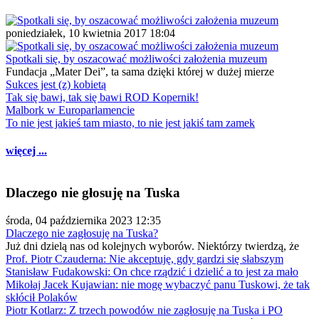
poniedziałek, 10 kwietnia 2017 18:04
Spotkali się, by oszacować możliwości założenia muzeum
Fundacja „Mater Dei”, ta sama dzięki której w dużej mierze
Sukces jest (z) kobietą
Tak się bawi, tak się bawi ROD Kopernik!
Malbork w Europarlamencie
To nie jest jakieś tam miasto, to nie jest jakiś tam zamek
więcej ...
Dlaczego nie głosuję na Tuska
środa, 04 października 2023 12:35
Dlaczego nie zagłosuję na Tuska?
Już dni dzielą nas od kolejnych wyborów. Niektórzy twierdzą, że
Prof. Piotr Czauderna: Nie akceptuję, gdy gardzi się słabszym
Stanisław Fudakowski: On chce rządzić i dzielić a to jest za mało
Mikołaj Jacek Kujawian: nie mogę wybaczyć panu Tuskowi, że tak
skłócił Polaków
Piotr Kotlarz: Z trzech powodów nie zagłosuję na Tuska i PO