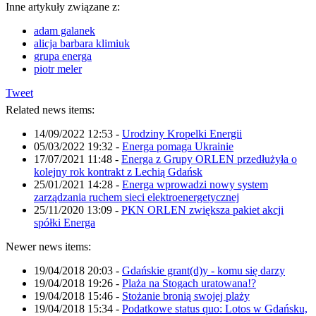
Inne artykuły związane z:
adam galanek
alicja barbara klimiuk
grupa energa
piotr meler
Tweet
Related news items:
14/09/2022 12:53
-
Urodziny Kropelki Energii
05/03/2022 19:32
-
Energa pomaga Ukrainie
17/07/2021 11:48
-
Energa z Grupy ORLEN przedłużyła o
kolejny rok kontrakt z Lechią Gdańsk
25/01/2021 14:28
-
Energa wprowadzi nowy system
zarządzania ruchem sieci elektroenergetycznej
25/11/2020 13:09
-
PKN ORLEN zwiększa pakiet akcji
spółki Energa
Newer news items:
19/04/2018 20:03
-
Gdańskie grant(d)y - komu się darzy
19/04/2018 19:26
-
Plaża na Stogach uratowana!?
19/04/2018 15:46
-
Stożanie bronią swojej plaży
19/04/2018 15:34
-
Podatkowe status quo: Lotos w Gdańsku,