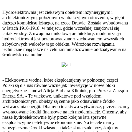
Hydroelektrownia jest ciekawym obiektem inżynieryjnym i
architektonicznym, położonym w atrakcyjnym otoczeniu, w głębi
dużego kompleksu leśnego, na rzece Drawie. Została wybudowana
w latach 1916-1918, w miejscu, gdzie wcześniej znajdował się
tartak wodny. Z uwagi na unikatową architekturę, modernizacja
hydroelektrowni jest przeprowadzane z zachowaniem wszystkich
zabytkowych walorów tego obiektu. Wdrożone rozwiązania
techniczne mają także na celu zminimalizowanie oddziaływania na
środowisko naturalne.
- Elektrownie wodne, które eksploatujemy w północnej części
Polski są dla nas równie ważne jak inwestycje w nowe bloki
energetyczne – mówi Alicja Barbara Klimiuk, p.o. Prezesa Zarządu
Energa SA. - Te wiekowe, unikatowe pod względem
architektonicznym, obiekty są cenne jako odnawialne źródło
wytwarzania energii. Dbamy o te aktywa wytwórcze, przeznaczamy
wypracowane środki finansowe na ich modernizację. Chcemy, aby
nasze hydroelektrownie były przez kolejne lata sprawne
eksploatacyjnie i efektywne ekonomicznie. Na te cele mamy
zabezpieczone środki własne, a także skutecznie pozyskujemy