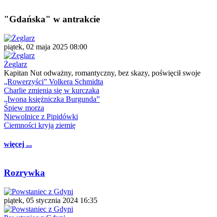
"Gdańska" w antrakcie
piątek, 02 maja 2025 08:00
Żeglarz
Kapitan Nut odważny, romantyczny, bez skazy, poświęcił swoje
„Rowerzyści” Volkera Schmidta
Charlie zmienia się w kurczaka
„Iwona księżniczka Burgunda”
Śpiew morza
Niewolnice z Pipidówki
Ciemności kryją ziemię
więcej ...
Rozrywka
piątek, 05 stycznia 2024 16:35