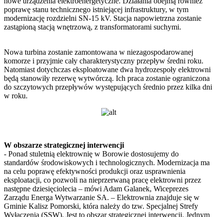
nowe urządzenia elektroenergetyczne. Działania obejmą również
poprawę stanu technicznego istniejącej infrastruktury, w tym
modernizację rozdzielni SN-15 kV. Stacja napowietrzna zostanie
zastąpioną stacją wnętrzową, z transformatorami suchymi.
Nowa turbina zostanie zamontowana w niezagospodarowanej
komorze i przyjmie cały charakterystyczny przepływ średni roku.
Natomiast dotychczas eksploatowane dwa hydrozespoły elektrowni
będą stanowiły rezerwę wytwórczą. Ich praca zostanie ograniczona
do szczytowych przepływów występujących średnio przez kilka dni
w roku.
W obszarze strategicznej interwencji
- Ponad stuletnią elektrownię w Borowie dostosujemy do
standardów środowiskowych i technologicznych. Modernizacja ma
na celu poprawę efektywności produkcji oraz usprawnienia
eksploatacji, co pozwoli na nieprzerwaną pracę elektrowni przez
następne dziesięciolecia – mówi Adam Galanek, Wiceprezes
Zarządu Energa Wytwarzanie SA. – Elektrownia znajduje się w
Gminie Kalisz Pomorski, która należy do tzw. Specjalnej Strefy
Wyłączenia (SSW). Jest to obszar strategicznej interwencji. Jednym