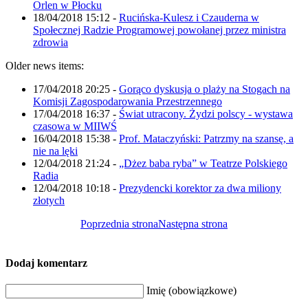
Orlen w Płocku
18/04/2018 15:12
-
Rucińska-Kulesz i Czauderna w
Społecznej Radzie Programowej powołanej przez ministra
zdrowia
Older news items:
17/04/2018 20:25
-
Gorąco dyskusja o plaży na Stogach na
Komisji Zagospodarowania Przestrzennego
17/04/2018 16:37
-
Świat utracony. Żydzi polscy - wystawa
czasowa w MIIWŚ
16/04/2018 15:38
-
Prof. Mataczyński: Patrzmy na szansę, a
nie na lęki
12/04/2018 21:24
-
„Dżez baba ryba” w Teatrze Polskiego
Radia
12/04/2018 10:18
-
Prezydencki korektor za dwa miliony
złotych
Poprzednia strona
Następna strona
Dodaj komentarz
Imię (obowiązkowe)