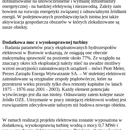
dofinansowanie na unowocześnienie i wymianę infrastruktury
energetycznej - na bardziej efektywną i niezawodną. Zależy nam
bowiem na rozwoju energetyki związanej z odnawialnymi źródłami
energii. W podejmowanych przedsięwzięciach istotna jest także
aktywizacja gospodarcza obszarów w których zlokalizowane są
nasze obiekty.
Dodatkowa moc z wysokosprawnej turbiny
- Badania parametrów pracy eksploatowanych hydrozespołów
elektrowni w Borowie wskazują, że osiągają one obecnie
maksymalną sprawność na poziomie około 77%. Ze względu na
znaczący okres ich eksploatacji należy mieć na uwadze możliwy
wzrost awaryjności zainstalowanych urządzeń – mówi Piotr Meler,
Prezes Zarządu Energa Wytwarzanie SA. – W stuletniej elektrowni
zainstalowane są oryginalne zespoły prądotwórcze, które na
przestrzeni wieku przeszły tylko dwa remonty kapitalne (w latach
1975 – 1976 oraz 2001 - 2003). Każdy element potencjału
wytwórczego jest dla nas istotny. Odnawiamy zatem kolejne nasze
źródło OZE. Utrzymanie w pracy istniejącej elektrowni wodnej jest
rozwiązaniem zdecydowanie tańszym niż budowa nowego obiektu.
W ramach realizacji projektu elektrownia zostanie wyposażona w
dodatkową, wysokosprawną turbinę wodną o mocy 0,7 MWe i