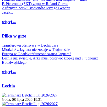
F. Pieczonka (SKT) zagra w Roland Garros
Z różnych boisk i stadionów Jerzego Geberta
Jacek...
więcej ...
Piłka w grze
Transferowa ofensywa w Lechii trwa
Młodzież z Jaguara nie zostaje w Trójmieście
Europa w Gdańsku*Stracona szansa Jaguara?
Lechia już świętuje, Arka musi postawić kropkę nad i, jubileusz
Budziwojskiego
więcej ...
Lechia
środa, 08 lipca 2026 19:31