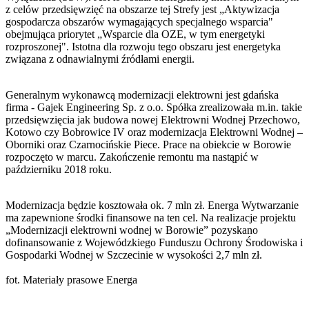
z celów przedsięwzięć na obszarze tej Strefy jest „Aktywizacja
gospodarcza obszarów wymagających specjalnego wsparcia"
obejmująca priorytet „Wsparcie dla OZE, w tym energetyki
rozproszonej". Istotna dla rozwoju tego obszaru jest energetyka
związana z odnawialnymi źródłami energii.
Generalnym wykonawcą modernizacji elektrowni jest gdańska
firma - Gajek Engineering Sp. z o.o. Spółka zrealizowała m.in. takie
przedsięwzięcia jak budowa nowej Elektrowni Wodnej Przechowo,
Kotowo czy Bobrowice IV oraz modernizacja Elektrowni Wodnej –
Oborniki oraz Czarnocińskie Piece. Prace na obiekcie w Borowie
rozpoczęto w marcu. Zakończenie remontu ma nastąpić w
październiku 2018 roku.
Modernizacja będzie kosztowała ok. 7 mln zł. Energa Wytwarzanie
ma zapewnione środki finansowe na ten cel. Na realizacje projektu
„Modernizacji elektrowni wodnej w Borowie” pozyskano
dofinansowanie z Wojewódzkiego Funduszu Ochrony Środowiska i
Gospodarki Wodnej w Szczecinie w wysokości 2,7 mln zł.
fot. Materiały prasowe Energa