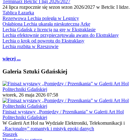
Terminarz Betclic I ligi 2026/2027
24 lipca rozpocznie się sezon sezon 2026/2027 w Betclic I lidze.
Tablica Łazarka
Rezerwowa Lechia poległa w Legnicy
Osłabiona Lechia ukarała nieskuteczną Arkę
Lechia Gdańsk z licencją na grę w Ekstraklasie
Lechia efektownie przypieczętowała awans do Ekstraklasy
Lechia o krok od powrotu do Ekstraklasy
Lechia rozbita w Rzeszowie
więcej ...
Galeria Sztuki Gdańskiej
wtorek, 26 maja 2026 07:58
Finisaż wystawy „Pomiędzy / Przenikania” w Galerii Art Hol
Politechniki Gdańskiej
W Galerii Art Hol na Wydziale Elektroniki, Telekomunikacji i
„Racjonalny” romantyk i mistyk epoki danych
Staszek
Hierofonia w sztuce