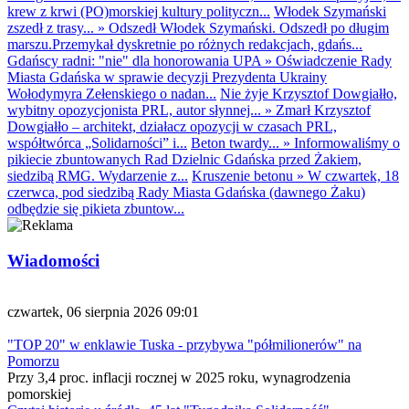
krew z krwi (PO)morskiej kultury polityczn...
Włodek Szymański
zszedł z trasy...
»
Odszedł Włodek Szymański. Odszedł po długim
marszu.Przemykał dyskretnie po różnych redakcjach, gdańs...
Gdańscy radni: "nie" dla honorowania UPA
»
Oświadczenie Rady
Miasta Gdańska w sprawie decyzji Prezydenta Ukrainy
Wołodymyra Zełenskiego o nadan...
Nie żyje Krzysztof Dowgiałło,
wybitny opozycjonista PRL, autor słynnej...
»
Zmarł Krzysztof
Dowgiałło – architekt, działacz opozycji w czasach PRL,
współtwórca „Solidarności” i...
Beton twardy...
»
Informowaliśmy o
pikiecie zbuntowanych Rad Dzielnic Gdańska przed Żakiem,
siedzibą RMG. Wydarzenie z...
Kruszenie betonu
»
W czwartek, 18
czerwca, pod siedzibą Rady Miasta Gdańska (dawnego Żaku)
odbędzie się pikieta zbuntow...
Wiadomości
czwartek, 06 sierpnia 2026 09:01
"TOP 20" w enklawie Tuska - przybywa "półmilionerów" na
Pomorzu
Przy 3,4 proc. inflacji rocznej w 2025 roku, wynagrodzenia
pomorskiej