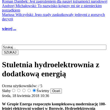
Roman Dambek: Jest zagrożeniem dla naszej tożsamości narodowej
Andrzej Michałowski: To nazwisko kojarzy mi się z niemieckim
porządkiem
Mariusz Wilczyński: Jego rządy zaskutkowały jednymi z gorszych
decyzji
więcej ...
SZUKAJ
Stuletnia hydroelektrownia z
dodatkową energią
Ocena użytkowników:
/ 5
Słaby
Świetny
środa, 18 kwietnia 2018 10:36
W Grupie Energa rozpoczęto kompleksową modernizację 100-
letniej elektrowni wodnej w Borowie. Hydroelektrownia