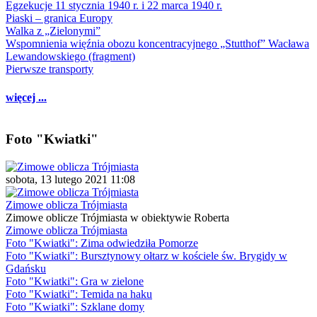
Egzekucje 11 stycznia 1940 r. i 22 marca 1940 r.
Piaski – granica Europy
Walka z „Zielonymi”
Wspomnienia więźnia obozu koncentracyjnego „Stutthof” Wacława
Lewandowskiego (fragment)
Pierwsze transporty
więcej ...
Foto "Kwiatki"
sobota, 13 lutego 2021 11:08
Zimowe oblicza Trójmiasta
Zimowe oblicze Trójmiasta w obiektywie Roberta
Zimowe oblicza Trójmiasta
Foto "Kwiatki": Zima odwiedziła Pomorze
Foto "Kwiatki": Bursztynowy ołtarz w kościele św. Brygidy w
Gdańsku
Foto "Kwiatki": Gra w zielone
Foto "Kwiatki": Temida na haku
Foto "Kwiatki": Szklane domy