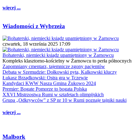
więcej ...
Wiadomości z Wybrzeża
czwartek, 18 września 2025 17:09
Bohaterski, niemiecki ksiądz upamiętniony w Żarnowcu
Kompleks klasztorno-kościelny w Żarnowcu to perła północnych
Zapomniany cmentarz, tajemnicze zgony pacjentów
Debata w Szemudzie: Dołkowski pyta, Kalkowski kluczy
Łukasz Brządkowski: Ostra gra w Tczewie
Kandydaci KWW Nasza Gmina Żukowo 2024
Premier: Bogate Pomorze to bogata Polska
XXVI Mistrzostwa Rumi w sztafetach olimpijskich
Grupa „Odkrywców” z SP nr 10 w Rumi poznaje tajniki nauki
więcej ...
Malbork