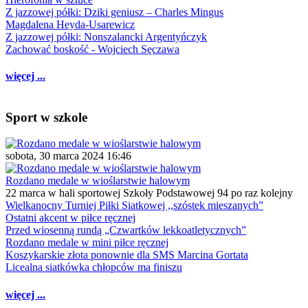
Z jazzowej półki: Dziki geniusz – Charles Mingus
Magdalena Heyda-Usarewicz
Z jazzowej półki: Nonszalancki Argentyńczyk
Zachować boskość - Wojciech Sęczawa
więcej ...
Sport w szkole
sobota, 30 marca 2024 16:46
Rozdano medale w wioślarstwie halowym
22 marca w hali sportowej Szkoły Podstawowej 94 po raz kolejny
Wielkanocny Turniej Piłki Siatkowej ,,szóstek mieszanych”
Ostatni akcent w piłce ręcznej
Przed wiosenną rundą „Czwartków lekkoatletycznych”
Rozdano medale w mini piłce ręcznej
Koszykarskie złota ponownie dla SMS Marcina Gortata
Licealna siatkówka chłopców ma finiszu
więcej ...