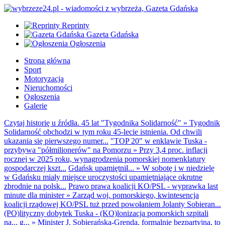
Reprinty
Gazeta Gdańska
Ogłoszenia
Strona główna
Sport
Motoryzacja
Nieruchomości
Ogłoszenia
Galerie
Czytaj historię u źródła. 45 lat "Tygodnika Solidarność"
»
Tygodnik
Solidarność obchodzi w tym roku 45-lecie istnienia. Od chwili
ukazania się pierwszego numer...
"TOP 20" w enklawie Tuska -
przybywa "półmilionerów" na Pomorzu
»
Przy 3,4 proc. inflacji
rocznej w 2025 roku, wynagrodzenia pomorskiej nomenklatury
gospodarczej kszt...
Gdańsk upamiętnił...
»
W sobotę i w niedzielę
w Gdańsku miały miejsce uroczystości upamiętniające okrutne
zbrodnie na polsk...
Prawo prawa koalicji KO/PSL - wyprawka last
minute dla minister
»
Zarząd woj. pomorskiego, kwintesencja
koalicji rządowej KO/PSL tuż przed powołaniem Jolanty Sobieran...
(PO)lityczny dobytek Tuska - (KO)lonizacja pomorskich szpitali
na... g...
»
Minister J. Sobierańska-Grenda, formalnie bezpartyjna, to