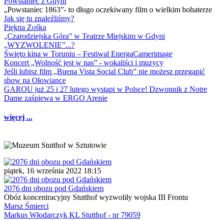
Powstaniec z Gdyni
„Powstaniec 1863”- to długo oczekiwany film o wielkim bohaterze
Jak się tu znaleźliśmy?
Piękna Zośka
„Czarodziejska Góra” w Teatrze Miejskim w Gdyni
„WYZWOLENIE”...?
Święto kina w Toruniu – Festiwal EnergaCamerimage
Koncert „Wolność jest w nas” - wokaliści i muzycy
Jeśli lubisz film „Buena Vista Social Club” nie możesz przegapić
show na Ołowiance
GAROU już 25 i 27 lutego wystąpi w Polsce! Dzwonnik z Notre
Dame zaśpiewa w ERGO Arenie
więcej ...
piątek, 16 września 2022 18:15
2076 dni obozu pod Gdańskiem
Obóz koncentracyjny Stutthof wyzwoliły wojska III Frontu
Marsz Śmierci
Markus Włodarczyk KL Stutthof - nr 79059