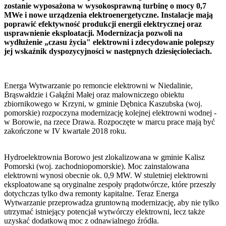
zostanie wyposażona w wysokosprawną turbinę o mocy 0,7
MWe i nowe urządzenia elektroenergetyczne. Instalacje mają
poprawić efektywność produkcji energii elektrycznej oraz
usprawnienie eksploatacji. Modernizacja pozwoli na
wydłużenie „czasu życia" elektrowni i zdecydowanie polepszy
jej wskaźnik dyspozycyjności w następnych dziesięcioleciach.
Energa Wytwarzanie po remoncie elektrowni w Niedalinie,
Brąswałdzie i Gałąźni Małej oraz malowniczego obiektu
zbiornikowego w Krzyni, w gminie Dębnica Kaszubska (woj.
pomorskie) rozpoczyna modernizację kolejnej elektrowni wodnej -
w Borowie, na rzece Drawa. Rozpoczęte w marcu prace mają być
zakończone w IV kwartale 2018 roku.
Hydroelektrownia Borowo jest zlokalizowana w gminie Kalisz
Pomorski (woj. zachodniopomorskie). Moc zainstalowana
elektrowni wynosi obecnie ok. 0,9 MW. W stuletniej elektrowni
eksploatowane są oryginalne zespoły prądotwórcze, które przeszły
dotychczas tylko dwa remonty kapitalne. Teraz Energa
Wytwarzanie przeprowadza gruntowną modernizację, aby nie tylko
utrzymać istniejący potencjał wytwórczy elektrowni, lecz także
uzyskać dodatkową moc z odnawialnego źródła.