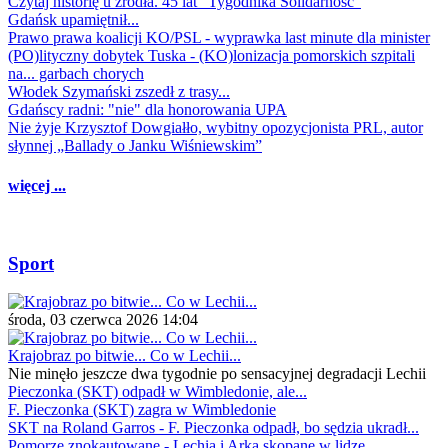
Czytaj historię u źródła. 45 lat "Tygodnika Solidarność"
Gdańsk upamiętnił...
Prawo prawa koalicji KO/PSL - wyprawka last minute dla minister
(PO)lityczny dobytek Tuska - (KO)lonizacja pomorskich szpitali
na... garbach chorych
Włodek Szymański zszedł z trasy...
Gdańscy radni: "nie" dla honorowania UPA
Nie żyje Krzysztof Dowgiałło, wybitny opozycjonista PRL, autor
słynnej „Ballady o Janku Wiśniewskim”
więcej ...
Sport
środa, 03 czerwca 2026 14:04
Krajobraz po bitwie... Co w Lechii...
Nie minęło jeszcze dwa tygodnie po sensacyjnej degradacji Lechii
Pieczonka (SKT) odpadł w Wimbledonie, ale...
F. Pieczonka (SKT) zagra w Wimbledonie
SKT na Roland Garros - F. Pieczonka odpadł, bo sędzia ukradł...
Pomorze znokautowane - Lechia i Arka skopane w lidze