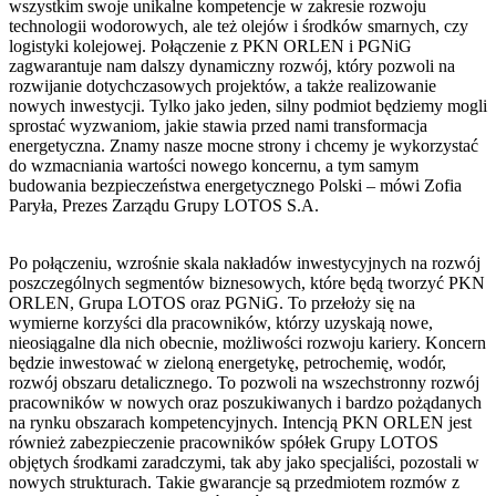
wszystkim swoje unikalne kompetencje w zakresie rozwoju
technologii wodorowych, ale też olejów i środków smarnych, czy
logistyki kolejowej. Połączenie z PKN ORLEN i PGNiG
zagwarantuje nam dalszy dynamiczny rozwój, który pozwoli na
rozwijanie dotychczasowych projektów, a także realizowanie
nowych inwestycji. Tylko jako jeden, silny podmiot będziemy mogli
sprostać wyzwaniom, jakie stawia przed nami transformacja
energetyczna. Znamy nasze mocne strony i chcemy je wykorzystać
do wzmacniania wartości nowego koncernu, a tym samym
budowania bezpieczeństwa energetycznego Polski – mówi Zofia
Paryła, Prezes Zarządu Grupy LOTOS S.A.
Po połączeniu, wzrośnie skala nakładów inwestycyjnych na rozwój
poszczególnych segmentów biznesowych, które będą tworzyć PKN
ORLEN, Grupa LOTOS oraz PGNiG. To przełoży się na
wymierne korzyści dla pracowników, którzy uzyskają nowe,
nieosiągalne dla nich obecnie, możliwości rozwoju kariery. Koncern
będzie inwestować w zieloną energetykę, petrochemię, wodór,
rozwój obszaru detalicznego. To pozwoli na wszechstronny rozwój
pracowników w nowych oraz poszukiwanych i bardzo pożądanych
na rynku obszarach kompetencyjnych. Intencją PKN ORLEN jest
również zabezpieczenie pracowników spółek Grupy LOTOS
objętych środkami zaradczymi, tak aby jako specjaliści, pozostali w
nowych strukturach. Takie gwarancje są przedmiotem rozmów z