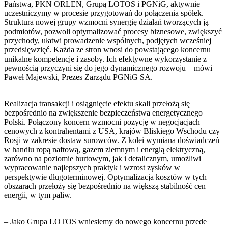
Państwa, PKN ORLEN, Grupą LOTOS i PGNiG, aktywnie
uczestniczymy w procesie przygotowań do połączenia spółek.
Struktura nowej grupy wzmocni synergię działań tworzących ją
podmiotów, pozwoli optymalizować procesy biznesowe, zwiększyć
przychody, ułatwi prowadzenie wspólnych, podjętych wcześniej
przedsięwzięć. Każda ze stron wnosi do powstającego koncernu
unikalne kompetencje i zasoby. Ich efektywne wykorzystanie z
pewnością przyczyni się do jego dynamicznego rozwoju – mówi
Paweł Majewski, Prezes Zarządu PGNiG SA.
Realizacja transakcji i osiągnięcie efektu skali przełożą się
bezpośrednio na zwiększenie bezpieczeństwa energetycznego
Polski. Połączony koncern wzmocni pozycję w negocjacjach
cenowych z kontrahentami z USA, krajów Bliskiego Wschodu czy
Rosji w zakresie dostaw surowców. Z kolei wymiana doświadczeń
w handlu ropą naftową, gazem ziemnym i energią elektryczną,
zarówno na poziomie hurtowym, jak i detalicznym, umożliwi
wypracowanie najlepszych praktyk i wzrost zysków w
perspektywie długoterminowej. Optymalizacja kosztów w tych
obszarach przełoży się bezpośrednio na większą stabilność cen
energii, w tym paliw.
– Jako Grupa LOTOS wniesiemy do nowego koncernu przede