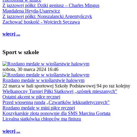
Z jazzowej półki: Dziki geniusz – Charles Mingus
Magdalena Heyda-Usarewicz
Z jazzowej półki: Nonszalancki Argentyńczyk
Zachować boskość - Wojciech Sęczawa
więcej ...
Sport w szkole
sobota, 30 marca 2024 16:46
Rozdano medale w wioślarstwie halowym
22 marca w hali sportowej Szkoły Podstawowej 94 po raz kolejny
Wielkanocny Turniej Piłki Siatkowej ,,szóstek mieszanych”
Ostatni akcent w piłce ręcznej
Przed wiosenną rundą „Czwartków lekkoatletycznych”
Rozdano medale w mini piłce ręcznej
Koszykarskie złota ponownie dla SMS Marcina Gortata
Licealna siatkówka chłopców ma finiszu
więcej ...