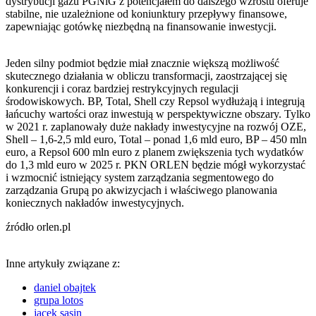
dystrybucji gazu PGNiG z potencjałem do dalszego wzrostu oferuje
stabilne, nie uzależnione od koniunktury przepływy finansowe,
zapewniając gotówkę niezbędną na finansowanie inwestycji.
Jeden silny podmiot będzie miał znacznie większą możliwość
skutecznego działania w obliczu transformacji, zaostrzającej się
konkurencji i coraz bardziej restrykcyjnych regulacji
środowiskowych. BP, Total, Shell czy Repsol wydłużają i integrują
łańcuchy wartości oraz inwestują w perspektywiczne obszary. Tylko
w 2021 r. zaplanowały duże nakłady inwestycyjne na rozwój OZE,
Shell – 1,6-2,5 mld euro, Total – ponad 1,6 mld euro, BP – 450 mln
euro, a Repsol 600 mln euro z planem zwiększenia tych wydatków
do 1,3 mld euro w 2025 r. PKN ORLEN będzie mógł wykorzystać
i wzmocnić istniejący system zarządzania segmentowego do
zarządzania Grupą po akwizycjach i właściwego planowania
koniecznych nakładów inwestycyjnych.
źródło orlen.pl
Inne artykuły związane z:
daniel obajtek
grupa lotos
jacek sasin