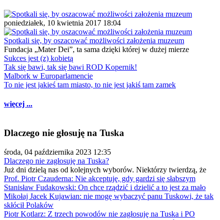
poniedziałek, 10 kwietnia 2017 18:04
Spotkali się, by oszacować możliwości założenia muzeum
Fundacja „Mater Dei”, ta sama dzięki której w dużej mierze
Sukces jest (z) kobietą
Tak się bawi, tak się bawi ROD Kopernik!
Malbork w Europarlamencie
To nie jest jakieś tam miasto, to nie jest jakiś tam zamek
więcej ...
Dlaczego nie głosuję na Tuska
środa, 04 października 2023 12:35
Dlaczego nie zagłosuję na Tuska?
Już dni dzielą nas od kolejnych wyborów. Niektórzy twierdzą, że
Prof. Piotr Czauderna: Nie akceptuję, gdy gardzi się słabszym
Stanisław Fudakowski: On chce rządzić i dzielić a to jest za mało
Mikołaj Jacek Kujawian: nie mogę wybaczyć panu Tuskowi, że tak
skłócił Polaków
Piotr Kotlarz: Z trzech powodów nie zagłosuję na Tuska i PO