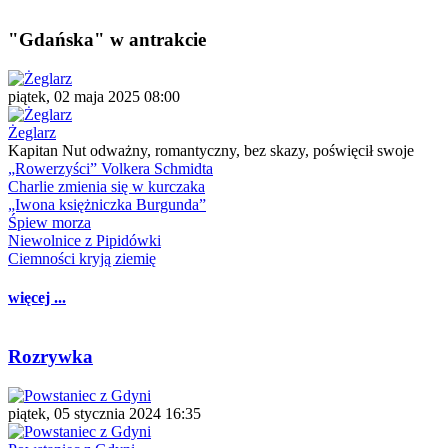
"Gdańska" w antrakcie
piątek, 02 maja 2025 08:00
Żeglarz
Kapitan Nut odważny, romantyczny, bez skazy, poświęcił swoje
„Rowerzyści” Volkera Schmidta
Charlie zmienia się w kurczaka
„Iwona księżniczka Burgunda”
Śpiew morza
Niewolnice z Pipidówki
Ciemności kryją ziemię
więcej ...
Rozrywka
piątek, 05 stycznia 2024 16:35