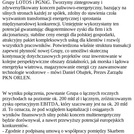
Grupy LOTOS i PGNiG. Tworzymy zintegrowany i
zdywersyfikowany koncern paliwowo-energetyczny, bazujący na
silnych stronach każdej ze spółek, zdolny do stawienia czoła
wyzwaniom transformacji energetycznej i sprostania
międzynarodowej konkurencji. Umiejętnie wykorzystamy ten
potencjał gwarantując długoterminowe zyski dla firm i ich
akcjonariuszy, stabilne ceny energii dla polskiej gospodarki,
atrakcyjny pakiet kompleksowych usług dla klientów i rozwój
wszystkich pracowników. Potwierdzona właśnie struktura transakcji
zapewni płynność nowej Grupy, co umożliwi skuteczną
kontynuację dotychczasowych projektów oraz inwestowanie w
kolejne perspektywiczne obszary działalności, jak morska i lądowa
energetyka wiatrowa, magazynowanie energii czy zaawansowane
technologie wodorowe – mówi Daniel Obajtek, Prezes Zarządu
PKN ORLEN.
W wyniku połączenia, powstanie Grupa o łącznych rocznych
przychodach na poziomie ok. 200 mld zł i łącznym, zróżnicowanym
zysku operacyjnym EBITDA, który szacowany jest na ok. 20 mld
zł. To oznacza, że pod względem kapitalizacji i osiąganych
wyników finansowych silny polski koncern multienergetyczny
będzie dorównywał, a nawet przewyższy potencjał europejskich
konkurentów.
- Zgodnie z podpisaną umową o współpracy pomiędzy Skarbem