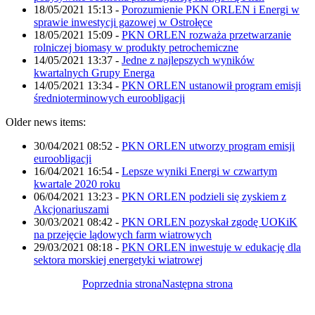
18/05/2021 15:13
-
Porozumienie PKN ORLEN i Energi w
sprawie inwestycji gazowej w Ostrołęce
18/05/2021 15:09
-
PKN ORLEN rozważa przetwarzanie
rolniczej biomasy w produkty petrochemiczne
14/05/2021 13:37
-
Jedne z najlepszych wyników
kwartalnych Grupy Energa
14/05/2021 13:34
-
PKN ORLEN ustanowił program emisji
średnioterminowych euroobligacji
Older news items:
30/04/2021 08:52
-
PKN ORLEN utworzy program emisji
euroobligacji
16/04/2021 16:54
-
Lepsze wyniki Energi w czwartym
kwartale 2020 roku
06/04/2021 13:23
-
PKN ORLEN podzieli się zyskiem z
Akcjonariuszami
30/03/2021 08:42
-
PKN ORLEN pozyskał zgodę UOKiK
na przejęcie lądowych farm wiatrowych
29/03/2021 08:18
-
PKN ORLEN inwestuje w edukację dla
sektora morskiej energetyki wiatrowej
Poprzednia strona
Następna strona