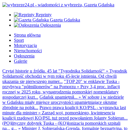
Reprinty
Gazeta Gdańska
Ogłoszenia
Strona główna
Sport
Motoryzacja
Nieruchomości
Ogłoszenia
Galerie
Czytaj historię u źródła. 45 lat "Tygodnika Solidarność"
»
Tygodnik
Solidarność obchodzi w tym roku 45-lecie istnienia. Od chwili
ukazania się pierwszego numer...
"TOP 20" w enklawie Tuska -
przybywa "półmilionerów" na Pomorzu
»
Przy 3,4 proc. inflacji
rocznej w 2025 roku, wynagrodzenia pomorskiej nomenklatury
gospodarczej kszt...
Gdańsk upamiętnił...
»
W sobotę i w niedzielę
w Gdańsku miały miejsce uroczystości upamiętniające okrutne
zbrodnie na polsk...
Prawo prawa koalicji KO/PSL - wyprawka last
minute dla minister
»
Zarząd woj. pomorskiego, kwintesencja
koalicji rządowej KO/PSL tuż przed powołaniem Jolanty Sobieran...
(PO)lityczny dobytek Tuska - (KO)lonizacja pomorskich szpitali
na... g...
»
Minister J. Sobierańska-Grenda, formalnie bezpartyjna, to