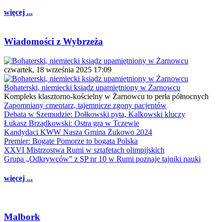
więcej ...
Wiadomości z Wybrzeża
czwartek, 18 września 2025 17:09
Bohaterski, niemiecki ksiądz upamiętniony w Żarnowcu
Kompleks klasztorno-kościelny w Żarnowcu to perła północnych
Zapomniany cmentarz, tajemnicze zgony pacjentów
Debata w Szemudzie: Dołkowski pyta, Kalkowski kluczy
Łukasz Brządkowski: Ostra gra w Tczewie
Kandydaci KWW Nasza Gmina Żukowo 2024
Premier: Bogate Pomorze to bogata Polska
XXVI Mistrzostwa Rumi w sztafetach olimpijskich
Grupa „Odkrywców” z SP nr 10 w Rumi poznaje tajniki nauki
więcej ...
Malbork