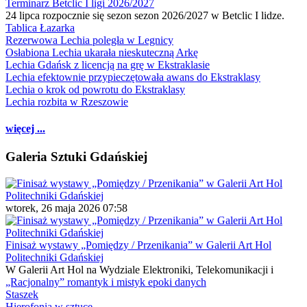
Terminarz Betclic I ligi 2026/2027
24 lipca rozpocznie się sezon sezon 2026/2027 w Betclic I lidze.
Tablica Łazarka
Rezerwowa Lechia poległa w Legnicy
Osłabiona Lechia ukarała nieskuteczną Arkę
Lechia Gdańsk z licencją na grę w Ekstraklasie
Lechia efektownie przypieczętowała awans do Ekstraklasy
Lechia o krok od powrotu do Ekstraklasy
Lechia rozbita w Rzeszowie
więcej ...
Galeria Sztuki Gdańskiej
wtorek, 26 maja 2026 07:58
Finisaż wystawy „Pomiędzy / Przenikania” w Galerii Art Hol
Politechniki Gdańskiej
W Galerii Art Hol na Wydziale Elektroniki, Telekomunikacji i
„Racjonalny” romantyk i mistyk epoki danych
Staszek
Hierofonia w sztuce