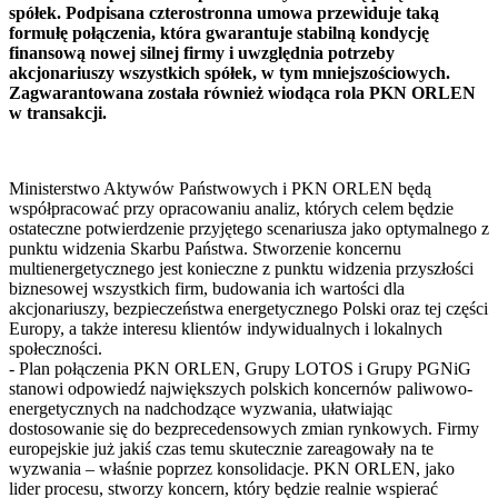
spółek. Podpisana czterostronna umowa przewiduje taką
formułę połączenia, która gwarantuje stabilną kondycję
finansową nowej silnej firmy i uwzględnia potrzeby
akcjonariuszy wszystkich spółek, w tym mniejszościowych.
Zagwarantowana została również wiodąca rola PKN ORLEN
w transakcji.
Ministerstwo Aktywów Państwowych i PKN ORLEN będą
współpracować przy opracowaniu analiz, których celem będzie
ostateczne potwierdzenie przyjętego scenariusza jako optymalnego z
punktu widzenia Skarbu Państwa. Stworzenie koncernu
multienergetycznego jest konieczne z punktu widzenia przyszłości
biznesowej wszystkich firm, budowania ich wartości dla
akcjonariuszy, bezpieczeństwa energetycznego Polski oraz tej części
Europy, a także interesu klientów indywidualnych i lokalnych
społeczności.
- Plan połączenia PKN ORLEN, Grupy LOTOS i Grupy PGNiG
stanowi odpowiedź największych polskich koncernów paliwowo-
energetycznych na nadchodzące wyzwania, ułatwiając
dostosowanie się do bezprecedensowych zmian rynkowych. Firmy
europejskie już jakiś czas temu skutecznie zareagowały na te
wyzwania – właśnie poprzez konsolidacje. PKN ORLEN, jako
lider procesu, stworzy koncern, który będzie realnie wspierać