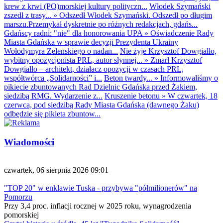
krew z krwi (PO)morskiej kultury polityczn...
Włodek Szymański
zszedł z trasy...
»
Odszedł Włodek Szymański. Odszedł po długim
marszu.Przemykał dyskretnie po różnych redakcjach, gdańs...
Gdańscy radni: "nie" dla honorowania UPA
»
Oświadczenie Rady
Miasta Gdańska w sprawie decyzji Prezydenta Ukrainy
Wołodymyra Zełenskiego o nadan...
Nie żyje Krzysztof Dowgiałło,
wybitny opozycjonista PRL, autor słynnej...
»
Zmarł Krzysztof
Dowgiałło – architekt, działacz opozycji w czasach PRL,
współtwórca „Solidarności” i...
Beton twardy...
»
Informowaliśmy o
pikiecie zbuntowanych Rad Dzielnic Gdańska przed Żakiem,
siedzibą RMG. Wydarzenie z...
Kruszenie betonu
»
W czwartek, 18
czerwca, pod siedzibą Rady Miasta Gdańska (dawnego Żaku)
odbędzie się pikieta zbuntow...
Wiadomości
czwartek, 06 sierpnia 2026 09:01
"TOP 20" w enklawie Tuska - przybywa "półmilionerów" na
Pomorzu
Przy 3,4 proc. inflacji rocznej w 2025 roku, wynagrodzenia
pomorskiej