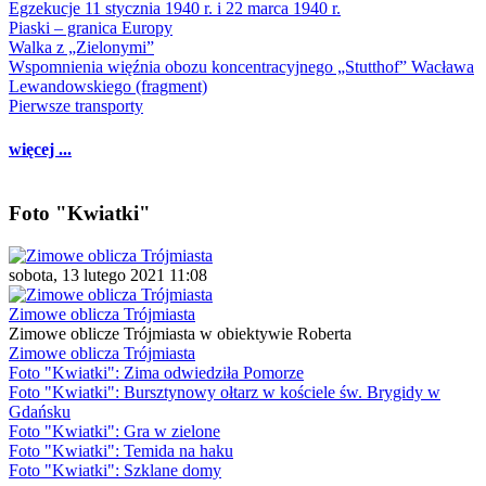
Egzekucje 11 stycznia 1940 r. i 22 marca 1940 r.
Piaski – granica Europy
Walka z „Zielonymi”
Wspomnienia więźnia obozu koncentracyjnego „Stutthof” Wacława
Lewandowskiego (fragment)
Pierwsze transporty
więcej ...
Foto "Kwiatki"
sobota, 13 lutego 2021 11:08
Zimowe oblicza Trójmiasta
Zimowe oblicze Trójmiasta w obiektywie Roberta
Zimowe oblicza Trójmiasta
Foto "Kwiatki": Zima odwiedziła Pomorze
Foto "Kwiatki": Bursztynowy ołtarz w kościele św. Brygidy w
Gdańsku
Foto "Kwiatki": Gra w zielone
Foto "Kwiatki": Temida na haku
Foto "Kwiatki": Szklane domy