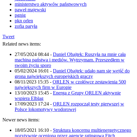
ministerstwo aktywów państwowych
paweł majewski
pgnig
pkn orlen
zofia paryła
Tweet
Related news items:
27/05/2024 08:44
-
Daniel Obajtek: Ruszyła na mnie cała
machina państwa i mediów. Wytrzymam. Przeszedłem w
swoim życiu sporo
05/02/2024 16:01
-
Daniel Obajtek: udało nam się wejść do
grona największych europejskich graczy
08/11/2023 15:35
-
ORLEN w czołówce zestawienia 500
największych firm w Europie
13/10/2023 15:45
-
Energa z Grupy ORLEN aktywnie
wspiera Elbląg
17/09/2023 17:24
-
ORLEN rozpoczął testy pierwszej w
Polsce lokomotywy wodorowej
Newer news items:
18/05/2021 16:10
-
Struktura koncernu multienergetycznego
pozytywnie oceniona przez agencję ratingową Fitch