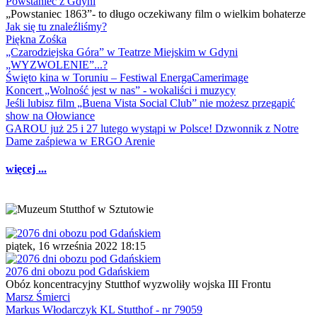
Powstaniec z Gdyni
„Powstaniec 1863”- to długo oczekiwany film o wielkim bohaterze
Jak się tu znaleźliśmy?
Piękna Zośka
„Czarodziejska Góra” w Teatrze Miejskim w Gdyni
„WYZWOLENIE”...?
Święto kina w Toruniu – Festiwal EnergaCamerimage
Koncert „Wolność jest w nas” - wokaliści i muzycy
Jeśli lubisz film „Buena Vista Social Club” nie możesz przegapić
show na Ołowiance
GAROU już 25 i 27 lutego wystąpi w Polsce! Dzwonnik z Notre
Dame zaśpiewa w ERGO Arenie
więcej ...
piątek, 16 września 2022 18:15
2076 dni obozu pod Gdańskiem
Obóz koncentracyjny Stutthof wyzwoliły wojska III Frontu
Marsz Śmierci
Markus Włodarczyk KL Stutthof - nr 79059