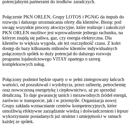
potencjalnymi partnerami do środków zaradczych.
Połączenie PKN ORLEN, Grupy LOTOS i PGNiG da impuls do
rozwoju i dalszego urozmaicania oferty dla klientów. Biorąc pod
uwagę wszystkie procesy akwizycyjne, które realizuje i zakończył
PKN ORLEN możliwe jest wprowadzenie jednego rachunku, na
którym znajdą się paliwa, gaz, czy energia elektryczna. Dla
klientów to większa wygoda, ale też oszczędność czasu. Z kolei
dostęp do bazy kilkunastu milionów klientów indywidualnych
połączonych spółek to duży potencjał do dalszego rozwoju
programu lojalnościowego VITAY opartego o szereg
kompleksowych usług.
Połączony podmiot będzie oparty o w pełni zintegrowany łańcuch
wartości, od poszukiwań i wydobycia, przez rafinerię, petrochemię
oraz nowoczesną energetykę i ciepłownictwo, aż po sprzedaż
detaliczną. To daje gwarancję tanich i niezawodnych źródeł energii,
zarówno w transporcie, jak i w przemyśle. Organizacja nowej
Grupy zakłada wzmacnianie centrów kompetencyjnych, które
umożliwią efektywne zarządzanie wiedzą i doświadczeniem i lepsze
wykorzystanie posiadanych już struktur i umiejętności w ramach
każdej ze spółek.