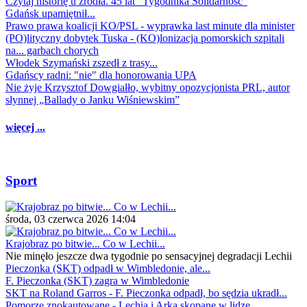
Czytaj historię u źródła. 45 lat "Tygodnika Solidarność"
Gdańsk upamiętnił...
Prawo prawa koalicji KO/PSL - wyprawka last minute dla minister
(PO)lityczny dobytek Tuska - (KO)lonizacja pomorskich szpitali
na... garbach chorych
Włodek Szymański zszedł z trasy...
Gdańscy radni: "nie" dla honorowania UPA
Nie żyje Krzysztof Dowgiałło, wybitny opozycjonista PRL, autor
słynnej „Ballady o Janku Wiśniewskim”
więcej ...
Sport
środa, 03 czerwca 2026 14:04
Krajobraz po bitwie... Co w Lechii...
Nie minęło jeszcze dwa tygodnie po sensacyjnej degradacji Lechii
Pieczonka (SKT) odpadł w Wimbledonie, ale...
F. Pieczonka (SKT) zagra w Wimbledonie
SKT na Roland Garros - F. Pieczonka odpadł, bo sędzia ukradł...
Pomorze znokautowane - Lechia i Arka skopane w lidze