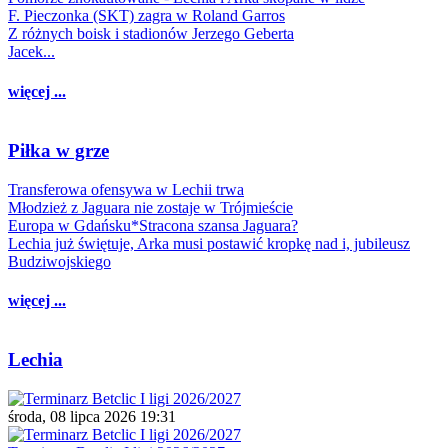
F. Pieczonka (SKT) zagra w Roland Garros
Z różnych boisk i stadionów Jerzego Geberta
Jacek...
więcej ...
Piłka w grze
Transferowa ofensywa w Lechii trwa
Młodzież z Jaguara nie zostaje w Trójmieście
Europa w Gdańsku*Stracona szansa Jaguara?
Lechia już świętuje, Arka musi postawić kropkę nad i, jubileusz
Budziwojskiego
więcej ...
Lechia
środa, 08 lipca 2026 19:31