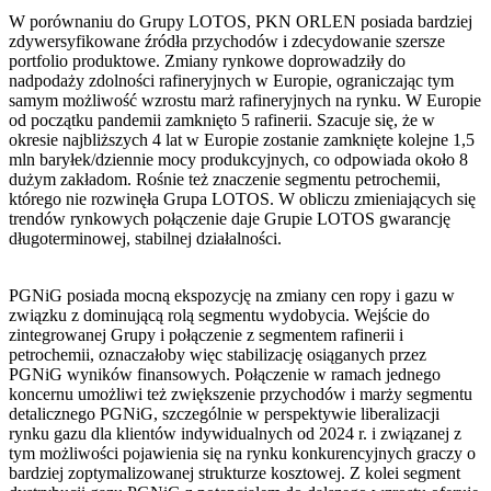
W porównaniu do Grupy LOTOS, PKN ORLEN posiada bardziej
zdywersyfikowane źródła przychodów i zdecydowanie szersze
portfolio produktowe. Zmiany rynkowe doprowadziły do
nadpodaży zdolności rafineryjnych w Europie, ograniczając tym
samym możliwość wzrostu marż rafineryjnych na rynku. W Europie
od początku pandemii zamknięto 5 rafinerii. Szacuje się, że w
okresie najbliższych 4 lat w Europie zostanie zamknięte kolejne 1,5
mln baryłek/dziennie mocy produkcyjnych, co odpowiada około 8
dużym zakładom. Rośnie też znaczenie segmentu petrochemii,
którego nie rozwinęła Grupa LOTOS. W obliczu zmieniających się
trendów rynkowych połączenie daje Grupie LOTOS gwarancję
długoterminowej, stabilnej działalności.
PGNiG posiada mocną ekspozycję na zmiany cen ropy i gazu w
związku z dominującą rolą segmentu wydobycia. Wejście do
zintegrowanej Grupy i połączenie z segmentem rafinerii i
petrochemii, oznaczałoby więc stabilizację osiąganych przez
PGNiG wyników finansowych. Połączenie w ramach jednego
koncernu umożliwi też zwiększenie przychodów i marży segmentu
detalicznego PGNiG, szczególnie w perspektywie liberalizacji
rynku gazu dla klientów indywidualnych od 2024 r. i związanej z
tym możliwości pojawienia się na rynku konkurencyjnych graczy o
bardziej zoptymalizowanej strukturze kosztowej. Z kolei segment