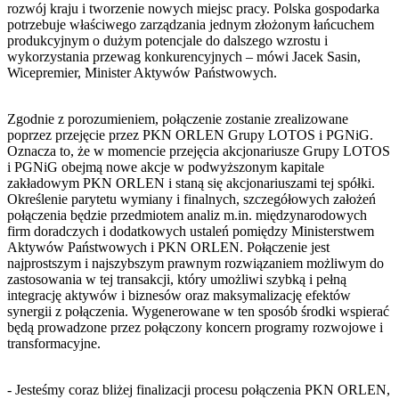
rozwój kraju i tworzenie nowych miejsc pracy. Polska gospodarka
potrzebuje właściwego zarządzania jednym złożonym łańcuchem
produkcyjnym o dużym potencjale do dalszego wzrostu i
wykorzystania przewag konkurencyjnych – mówi Jacek Sasin,
Wicepremier, Minister Aktywów Państwowych.
Zgodnie z porozumieniem, połączenie zostanie zrealizowane
poprzez przejęcie przez PKN ORLEN Grupy LOTOS i PGNiG.
Oznacza to, że w momencie przejęcia akcjonariusze Grupy LOTOS
i PGNiG obejmą nowe akcje w podwyższonym kapitale
zakładowym PKN ORLEN i staną się akcjonariuszami tej spółki.
Określenie parytetu wymiany i finalnych, szczegółowych założeń
połączenia będzie przedmiotem analiz m.in. międzynarodowych
firm doradczych i dodatkowych ustaleń pomiędzy Ministerstwem
Aktywów Państwowych i PKN ORLEN. Połączenie jest
najprostszym i najszybszym prawnym rozwiązaniem możliwym do
zastosowania w tej transakcji, który umożliwi szybką i pełną
integrację aktywów i biznesów oraz maksymalizację efektów
synergii z połączenia. Wygenerowane w ten sposób środki wspierać
będą prowadzone przez połączony koncern programy rozwojowe i
transformacyjne.
- Jesteśmy coraz bliżej finalizacji procesu połączenia PKN ORLEN,