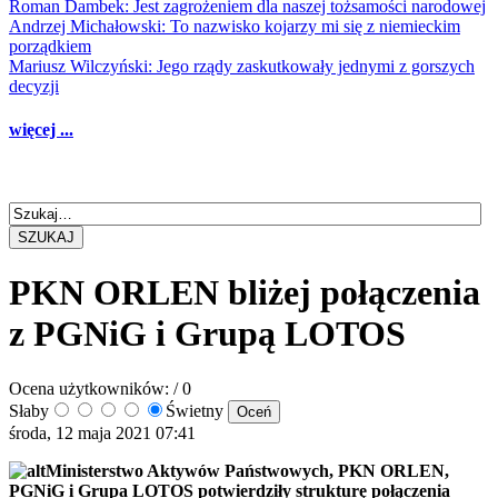
Roman Dambek: Jest zagrożeniem dla naszej tożsamości narodowej
Andrzej Michałowski: To nazwisko kojarzy mi się z niemieckim
porządkiem
Mariusz Wilczyński: Jego rządy zaskutkowały jednymi z gorszych
decyzji
więcej ...
SZUKAJ
PKN ORLEN bliżej połączenia
z PGNiG i Grupą LOTOS
Ocena użytkowników:
/ 0
Słaby
Świetny
środa, 12 maja 2021 07:41
Ministerstwo Aktywów Państwowych, PKN ORLEN,
PGNiG i Grupa LOTOS potwierdziły strukturę połączenia