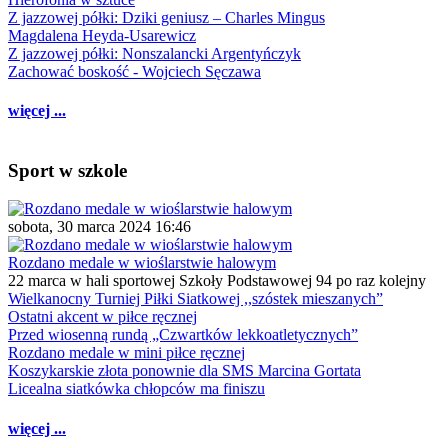
Z jazzowej półki: Dziki geniusz – Charles Mingus
Magdalena Heyda-Usarewicz
Z jazzowej półki: Nonszalancki Argentyńczyk
Zachować boskość - Wojciech Sęczawa
więcej ...
Sport w szkole
sobota, 30 marca 2024 16:46
Rozdano medale w wioślarstwie halowym
22 marca w hali sportowej Szkoły Podstawowej 94 po raz kolejny
Wielkanocny Turniej Piłki Siatkowej ,,szóstek mieszanych”
Ostatni akcent w piłce ręcznej
Przed wiosenną rundą „Czwartków lekkoatletycznych”
Rozdano medale w mini piłce ręcznej
Koszykarskie złota ponownie dla SMS Marcina Gortata
Licealna siatkówka chłopców ma finiszu
więcej ...