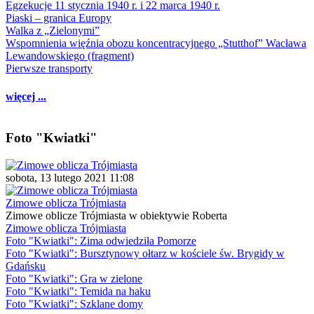
Egzekucje 11 stycznia 1940 r. i 22 marca 1940 r.
Piaski – granica Europy
Walka z „Zielonymi”
Wspomnienia więźnia obozu koncentracyjnego „Stutthof” Wacława
Lewandowskiego (fragment)
Pierwsze transporty
więcej ...
Foto "Kwiatki"
sobota, 13 lutego 2021 11:08
Zimowe oblicza Trójmiasta
Zimowe oblicze Trójmiasta w obiektywie Roberta
Zimowe oblicza Trójmiasta
Foto "Kwiatki": Zima odwiedziła Pomorze
Foto "Kwiatki": Bursztynowy ołtarz w kościele św. Brygidy w
Gdańsku
Foto "Kwiatki": Gra w zielone
Foto "Kwiatki": Temida na haku
Foto "Kwiatki": Szklane domy