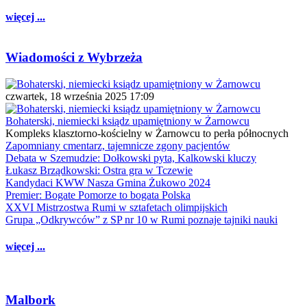
więcej ...
Wiadomości z Wybrzeża
czwartek, 18 września 2025 17:09
Bohaterski, niemiecki ksiądz upamiętniony w Żarnowcu
Kompleks klasztorno-kościelny w Żarnowcu to perła północnych
Zapomniany cmentarz, tajemnicze zgony pacjentów
Debata w Szemudzie: Dołkowski pyta, Kalkowski kluczy
Łukasz Brządkowski: Ostra gra w Tczewie
Kandydaci KWW Nasza Gmina Żukowo 2024
Premier: Bogate Pomorze to bogata Polska
XXVI Mistrzostwa Rumi w sztafetach olimpijskich
Grupa „Odkrywców” z SP nr 10 w Rumi poznaje tajniki nauki
więcej ...
Malbork