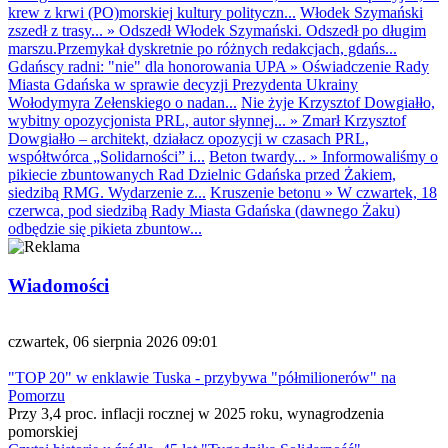
krew z krwi (PO)morskiej kultury polityczn...
Włodek Szymański
zszedł z trasy...
»
Odszedł Włodek Szymański. Odszedł po długim
marszu.Przemykał dyskretnie po różnych redakcjach, gdańs...
Gdańscy radni: "nie" dla honorowania UPA
»
Oświadczenie Rady
Miasta Gdańska w sprawie decyzji Prezydenta Ukrainy
Wołodymyra Zełenskiego o nadan...
Nie żyje Krzysztof Dowgiałło,
wybitny opozycjonista PRL, autor słynnej...
»
Zmarł Krzysztof
Dowgiałło – architekt, działacz opozycji w czasach PRL,
współtwórca „Solidarności” i...
Beton twardy...
»
Informowaliśmy o
pikiecie zbuntowanych Rad Dzielnic Gdańska przed Żakiem,
siedzibą RMG. Wydarzenie z...
Kruszenie betonu
»
W czwartek, 18
czerwca, pod siedzibą Rady Miasta Gdańska (dawnego Żaku)
odbędzie się pikieta zbuntow...
Wiadomości
czwartek, 06 sierpnia 2026 09:01
"TOP 20" w enklawie Tuska - przybywa "półmilionerów" na
Pomorzu
Przy 3,4 proc. inflacji rocznej w 2025 roku, wynagrodzenia
pomorskiej