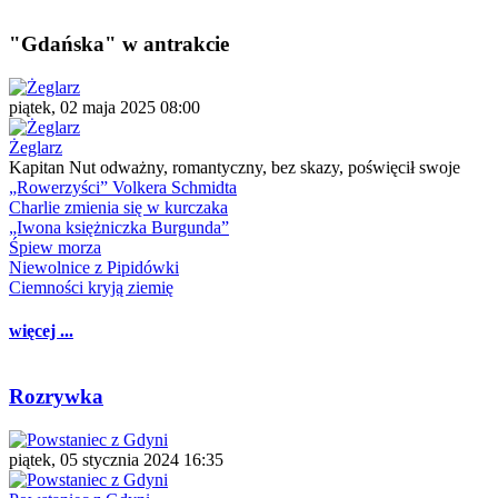
"Gdańska" w antrakcie
piątek, 02 maja 2025 08:00
Żeglarz
Kapitan Nut odważny, romantyczny, bez skazy, poświęcił swoje
„Rowerzyści” Volkera Schmidta
Charlie zmienia się w kurczaka
„Iwona księżniczka Burgunda”
Śpiew morza
Niewolnice z Pipidówki
Ciemności kryją ziemię
więcej ...
Rozrywka
piątek, 05 stycznia 2024 16:35