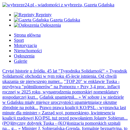
Reprinty
Gazeta Gdańska
Ogłoszenia
Strona główna
Sport
Motoryzacja
Nieruchomości
Ogłoszenia
Galerie
Czytaj historię u źródła. 45 lat "Tygodnika Solidarność"
»
Tygodnik
Solidarność obchodzi w tym roku 45-lecie istnienia. Od chwili
ukazania się pierwszego numer...
"TOP 20" w enklawie Tuska -
przybywa "półmilionerów" na Pomorzu
»
Przy 3,4 proc. inflacji
rocznej w 2025 roku, wynagrodzenia pomorskiej nomenklatury
gospodarczej kszt...
Gdańsk upamiętnił...
»
W sobotę i w niedzielę
w Gdańsku miały miejsce uroczystości upamiętniające okrutne
zbrodnie na polsk...
Prawo prawa koalicji KO/PSL - wyprawka last
minute dla minister
»
Zarząd woj. pomorskiego, kwintesencja
koalicji rządowej KO/PSL tuż przed powołaniem Jolanty Sobieran...
(PO)lityczny dobytek Tuska - (KO)lonizacja pomorskich szpitali
na... g...
»
Minister J. Sobierańska-Grenda, formalnie bezpartyjna, to