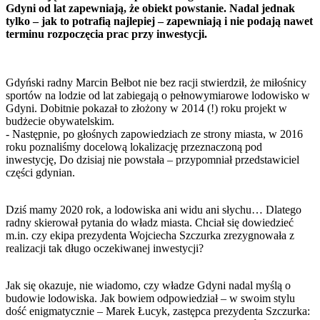
Gdyni od lat zapewniają, że obiekt powstanie. Nadal jednak
tylko – jak to potrafią najlepiej – zapewniają i nie podają nawet
terminu rozpoczęcia prac przy inwestycji.
Gdyński radny Marcin Bełbot nie bez racji stwierdził, że miłośnicy
sportów na lodzie od lat zabiegają o pełnowymiarowe lodowisko w
Gdyni. Dobitnie pokazał to złożony w 2014 (!) roku projekt w
budżecie obywatelskim.
- Następnie, po głośnych zapowiedziach ze strony miasta, w 2016
roku poznaliśmy docelową lokalizację przeznaczoną pod
inwestycję, Do dzisiaj nie powstała – przypomniał przedstawiciel
części gdynian.
Dziś mamy 2020 rok, a lodowiska ani widu ani słychu… Dlatego
radny skierował pytania do władz miasta. Chciał się dowiedzieć
m.in. czy ekipa prezydenta Wojciecha Szczurka zrezygnowała z
realizacji tak długo oczekiwanej inwestycji?
Jak się okazuje, nie wiadomo, czy władze Gdyni nadal myślą o
budowie lodowiska. Jak bowiem odpowiedział – w swoim stylu
dość enigmatycznie – Marek Łucyk, zastępca prezydenta Szczurka: