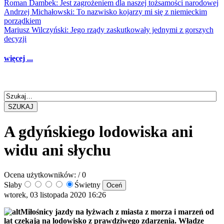
Roman Dambek: Jest zagrożeniem dla naszej tożsamości narodowej
Andrzej Michałowski: To nazwisko kojarzy mi się z niemieckim
porządkiem
Mariusz Wilczyński: Jego rządy zaskutkowały jednymi z gorszych
decyzji
więcej ...
SZUKAJ
A gdyńskiego lodowiska ani
widu ani słychu
Ocena użytkowników:
/ 0
Słaby
Świetny
wtorek, 03 listopada 2020 16:26
Miłośnicy jazdy na łyżwach z miasta z morza i marzeń od
lat czekają na lodowisko z prawdziwego zdarzenia. Władze