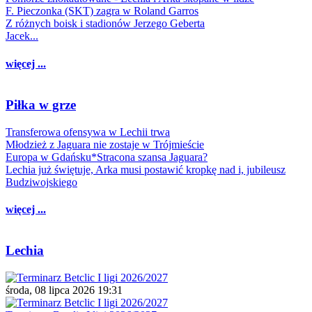
F. Pieczonka (SKT) zagra w Roland Garros
Z różnych boisk i stadionów Jerzego Geberta
Jacek...
więcej ...
Piłka w grze
Transferowa ofensywa w Lechii trwa
Młodzież z Jaguara nie zostaje w Trójmieście
Europa w Gdańsku*Stracona szansa Jaguara?
Lechia już świętuje, Arka musi postawić kropkę nad i, jubileusz
Budziwojskiego
więcej ...
Lechia
środa, 08 lipca 2026 19:31