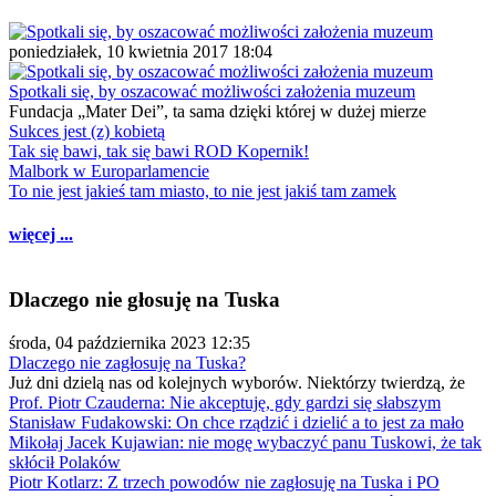
poniedziałek, 10 kwietnia 2017 18:04
Spotkali się, by oszacować możliwości założenia muzeum
Fundacja „Mater Dei”, ta sama dzięki której w dużej mierze
Sukces jest (z) kobietą
Tak się bawi, tak się bawi ROD Kopernik!
Malbork w Europarlamencie
To nie jest jakieś tam miasto, to nie jest jakiś tam zamek
więcej ...
Dlaczego nie głosuję na Tuska
środa, 04 października 2023 12:35
Dlaczego nie zagłosuję na Tuska?
Już dni dzielą nas od kolejnych wyborów. Niektórzy twierdzą, że
Prof. Piotr Czauderna: Nie akceptuję, gdy gardzi się słabszym
Stanisław Fudakowski: On chce rządzić i dzielić a to jest za mało
Mikołaj Jacek Kujawian: nie mogę wybaczyć panu Tuskowi, że tak
skłócił Polaków
Piotr Kotlarz: Z trzech powodów nie zagłosuję na Tuska i PO