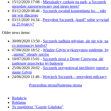
15/12/2020 17:08
-
Mieszkańcy czekają na park, a Szczurek
sprzedaje zarezerwowany pod niego teren?
03/12/2020 08:46
-
Szczurek zwolnił komendanta bo… nikt
nie wie dlaczego
03/11/2020 16:34
-
Prezydent Szczurek „kupił” sobie wywiad
za 25 tysięcy?
Older news items:
30/09/2020 13:50
-
Szczurek zadłuża gdynian, ale nie wie, na
co przeznaczy kredyt?
07/08/2020 18:52
-
Władze Gdyni wykorzystują epidemię, by
„utajnić” obrady rajców
10/07/2020 15:01
-
Szczurek prosi o Drogę Czerwoną, ale
zagłosuje przeciwko jej budowie
25/06/2020 20:02
-
Szczurek przygotował niechlujny raport o
stanie Gdyni
24/06/2020 11:46
-
Wojciech Szczurek – prezydent milczący
Poprzednia strona
Następna strona
Redakcja
Reklama
Tu znajdziesz "Gazetę Gdańską"