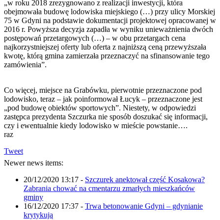
„w roku 2018 zrezygnowano z realizacji inwestycji, która
obejmowała budowę lodowiska miejskiego (…) przy ulicy Morskiej
75 w Gdyni na podstawie dokumentacji projektowej opracowanej w
2016 r. Powyższa decyzja zapadła w wyniku unieważnienia dwóch
postępowań przetargowych (…) – w obu przetargach cena
najkorzystniejszej oferty lub oferta z najniższą ceną przewyższała
kwotę, którą gmina zamierzała przeznaczyć na sfinansowanie tego
zamówienia”.
Co więcej, miejsce na Grabówku, pierwotnie przeznaczone pod
lodowisko, teraz – jak poinformował Łucyk – przeznaczone jest
„pod budowę obiektów sportowych”. Niestety, w odpowiedzi
zastępca prezydenta Szczurka nie sposób doszukać się informacji,
czy i ewentualnie kiedy lodowisko w mieście powstanie….
raz
Tweet
Newer news items:
20/12/2020 13:17
-
Szczurek anektował część Kosakowa?
Zabrania chować na cmentarzu zmarłych mieszkańców
gminy
16/12/2020 17:37
-
Trwa betonowanie Gdyni – gdynianie
krytykują