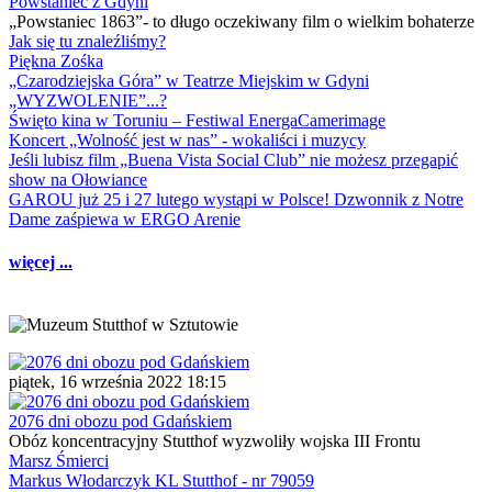
Powstaniec z Gdyni
„Powstaniec 1863”- to długo oczekiwany film o wielkim bohaterze
Jak się tu znaleźliśmy?
Piękna Zośka
„Czarodziejska Góra” w Teatrze Miejskim w Gdyni
„WYZWOLENIE”...?
Święto kina w Toruniu – Festiwal EnergaCamerimage
Koncert „Wolność jest w nas” - wokaliści i muzycy
Jeśli lubisz film „Buena Vista Social Club” nie możesz przegapić
show na Ołowiance
GAROU już 25 i 27 lutego wystąpi w Polsce! Dzwonnik z Notre
Dame zaśpiewa w ERGO Arenie
więcej ...
piątek, 16 września 2022 18:15
2076 dni obozu pod Gdańskiem
Obóz koncentracyjny Stutthof wyzwoliły wojska III Frontu
Marsz Śmierci
Markus Włodarczyk KL Stutthof - nr 79059