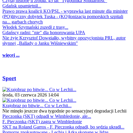
Czytaj historię u źródła. 45 lat "Tygodnika Solidarność"
Gdańsk upamiętnił...
Prawo prawa koalicji KO/PSL - wyprawka last minute dla minister
(PO)lityczny dobytek Tuska - (KO)lonizacja pomorskich szpitali
na... garbach chorych
Włodek Szymański zszedł z trasy...
Gdańscy radni: "nie" dla honorowania UPA
Nie żyje Krzysztof Dowgiałło, wybitny opozycjonista PRL, autor
słynnej „Ballady o Janku Wiśniewskim”
więcej ...
Sport
środa, 03 czerwca 2026 14:04
Krajobraz po bitwie... Co w Lechii...
Nie minęło jeszcze dwa tygodnie po sensacyjnej degradacji Lechii
Pieczonka (SKT) odpadł w Wimbledonie, ale...
F. Pieczonka (SKT) zagra w Wimbledonie
SKT na Roland Garros - F. Pieczonka odpadł, bo sędzia ukradł...
Pomorze znokautowane - Lechia i Arka skopane w lidze