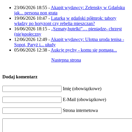
23/06/2026 18:55
-
Akapit wydawcy: Zelensky w Gdańsku
jak... persona non grata
19/06/2026 10:47
-
Latarką w gdański półmrok: tabory
władzy po horyzont czy rebelia mieszczan?
16/06/2026 18:15
-
„Szmaty,butelki”… pieniądze- chrzęst
(nie)społeczny
12/06/2026 12:49
-
Akapit wydawcy: Ulotna uroda tenisa -
Sopot, Paryż i... ułudy
05/06/2026 12:38
-
Aukcje pychy - komu się pomaga...
Następna strona
Dodaj komentarz
Imię (obowiązkowe)
E-Mail (obowiązkowe)
Strona internetowa