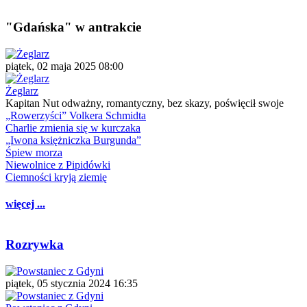
"Gdańska" w antrakcie
piątek, 02 maja 2025 08:00
Żeglarz
Kapitan Nut odważny, romantyczny, bez skazy, poświęcił swoje
„Rowerzyści” Volkera Schmidta
Charlie zmienia się w kurczaka
„Iwona księżniczka Burgunda”
Śpiew morza
Niewolnice z Pipidówki
Ciemności kryją ziemię
więcej ...
Rozrywka
piątek, 05 stycznia 2024 16:35