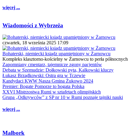
więcej ...
Wiadomości z Wybrzeża
czwartek, 18 września 2025 17:09
Bohaterski, niemiecki ksiądz upamiętniony w Żarnowcu
Kompleks klasztorno-kościelny w Żarnowcu to perła północnych
Zapomniany cmentarz, tajemnicze zgony pacjentów
Debata w Szemudzie: Dołkowski pyta, Kalkowski kluczy
Łukasz Brządkowski: Ostra gra w Tczewie
Kandydaci KWW Nasza Gmina Żukowo 2024
Premier: Bogate Pomorze to bogata Polska
XXVI Mistrzostwa Rumi w sztafetach olimpijskich
Grupa „Odkrywców” z SP nr 10 w Rumi poznaje tajniki nauki
więcej ...
Malbork