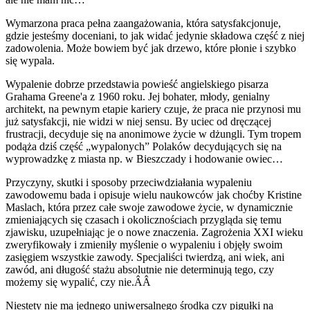
Wymarzona praca pełna zaangażowania, która satysfakcjonuje,
gdzie jesteśmy doceniani, to jak widać jedynie składowa część z niej
zadowolenia. Może bowiem być jak drzewo, które płonie i szybko
się wypala.
Wypalenie dobrze przedstawia powieść angielskiego pisarza
Grahama Greene'a z 1960 roku. Jej bohater, młody, genialny
architekt, na pewnym etapie kariery czuje, że praca nie przynosi mu
już satysfakcji, nie widzi w niej sensu. By uciec od dręczącej
frustracji, decyduje się na anonimowe życie w dżungli. Tym tropem
podąża dziś część „wypalonych” Polaków decydujących się na
wyprowadzkę z miasta np. w Bieszczady i hodowanie owiec…
Przyczyny, skutki i sposoby przeciwdziałania wypaleniu
zawodowemu bada i opisuje wielu naukowców jak choćby Kristine
Maslach, która przez całe swoje zawodowe życie, w dynamicznie
zmieniających się czasach i okolicznościach przygląda się temu
zjawisku, uzupełniając je o nowe znaczenia. Zagrożenia XXI wieku
zweryfikowały i zmieniły myślenie o wypaleniu i objęły swoim
zasięgiem wszystkie zawody. Specjaliści twierdzą, ani wiek, ani
zawód, ani długość stażu absolutnie nie determinują tego, czy
możemy się wypalić, czy nie.ÂÂ
Niestety nie ma jednego uniwersalnego środka czy pigułki na