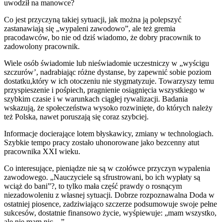
uwodził na manowce?
Co jest przyczyną takiej sytuacji, jak można ją polepszyć
zastanawiają się „wypaleni zawodowo”, ale też gremia
pracodawców, bo nie od dziś wiadomo, że dobry pracownik to
zadowolony pracownik.
Wiele osób świadomie lub nieświadomie uczestniczy w „wyścigu
szczurów’, nadrabiając różne dystanse, by zapewnić sobie poziom
dostatku,który w ich otoczeniu nie stygmatyzuje. Towarzyszy temu
przyspieszenie i pośpiech, pragnienie osiągnięcia wszystkiego w
szybkim czasie i w warunkach ciągłej rywalizacji. Badania
wskazują, że społeczeństwa wysoko rozwinięte, do których należy
też Polska, nawet poruszają się coraz szybciej.
Informacje docierające lotem błyskawicy, zmiany w technologiach.
Szybkie tempo pracy zostało uhonorowane jako bezcenny atut
pracownika XXI wieku.
Co interesujące, pieniądze nie są w czołówce przyczyn wypalenia
zawodowego. „Nauczyciele są sfrustrowani, bo ich wypłaty są
wciąż do bani”?, to tylko mała część prawdy o rosnącym
niezadowoleniu z własnej sytuacji. Dobrze rozpoznawalna Doda w
ostatniej piosence, zadziwiająco szczerze podsumowuje swoje pełne
sukcesów, dostatnie finansowo życie, wyśpiewuje: „mam wszystko,
ale nie mam nic…”