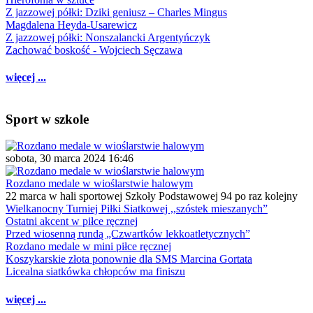
Z jazzowej półki: Dziki geniusz – Charles Mingus
Magdalena Heyda-Usarewicz
Z jazzowej półki: Nonszalancki Argentyńczyk
Zachować boskość - Wojciech Sęczawa
więcej ...
Sport w szkole
sobota, 30 marca 2024 16:46
Rozdano medale w wioślarstwie halowym
22 marca w hali sportowej Szkoły Podstawowej 94 po raz kolejny
Wielkanocny Turniej Piłki Siatkowej ,,szóstek mieszanych”
Ostatni akcent w piłce ręcznej
Przed wiosenną rundą „Czwartków lekkoatletycznych”
Rozdano medale w mini piłce ręcznej
Koszykarskie złota ponownie dla SMS Marcina Gortata
Licealna siatkówka chłopców ma finiszu
więcej ...