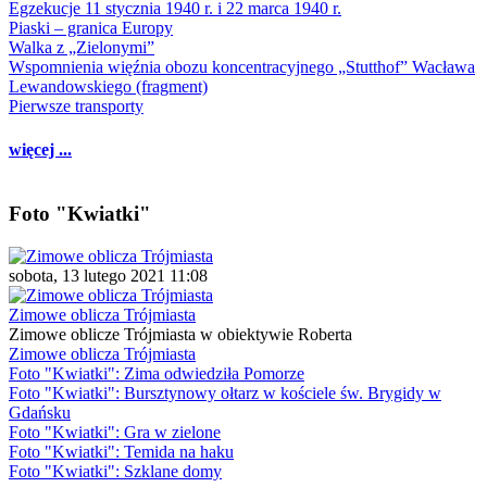
Egzekucje 11 stycznia 1940 r. i 22 marca 1940 r.
Piaski – granica Europy
Walka z „Zielonymi”
Wspomnienia więźnia obozu koncentracyjnego „Stutthof” Wacława
Lewandowskiego (fragment)
Pierwsze transporty
więcej ...
Foto "Kwiatki"
sobota, 13 lutego 2021 11:08
Zimowe oblicza Trójmiasta
Zimowe oblicze Trójmiasta w obiektywie Roberta
Zimowe oblicza Trójmiasta
Foto "Kwiatki": Zima odwiedziła Pomorze
Foto "Kwiatki": Bursztynowy ołtarz w kościele św. Brygidy w
Gdańsku
Foto "Kwiatki": Gra w zielone
Foto "Kwiatki": Temida na haku
Foto "Kwiatki": Szklane domy