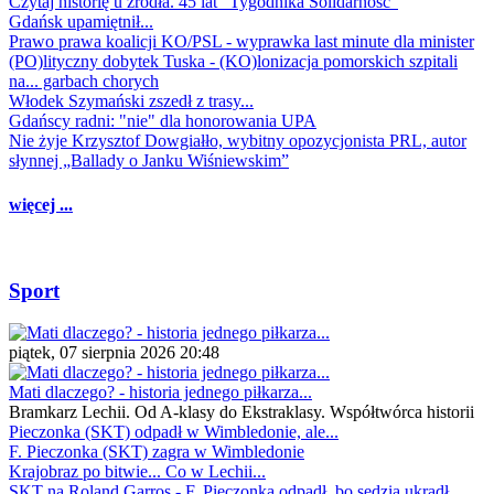
Czytaj historię u źródła. 45 lat "Tygodnika Solidarność"
Gdańsk upamiętnił...
Prawo prawa koalicji KO/PSL - wyprawka last minute dla minister
(PO)lityczny dobytek Tuska - (KO)lonizacja pomorskich szpitali
na... garbach chorych
Włodek Szymański zszedł z trasy...
Gdańscy radni: "nie" dla honorowania UPA
Nie żyje Krzysztof Dowgiałło, wybitny opozycjonista PRL, autor
słynnej „Ballady o Janku Wiśniewskim”
więcej ...
Sport
piątek, 07 sierpnia 2026 20:48
Mati dlaczego? - historia jednego piłkarza...
Bramkarz Lechii. Od A-klasy do Ekstraklasy. Współtwórca historii
Pieczonka (SKT) odpadł w Wimbledonie, ale...
F. Pieczonka (SKT) zagra w Wimbledonie
Krajobraz po bitwie... Co w Lechii...
SKT na Roland Garros - F. Pieczonka odpadł, bo sędzia ukradł...