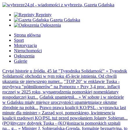
Reprinty
Gazeta Gdańska
Ogłoszenia
Strona główna
Sport
Motoryzacja
Nieruchomości
Ogłoszenia
Galerie
Czytaj historię u źródła. 45 lat "Tygodnika Solidarność"
»
Tygodnik
Solidarność obchodzi w tym roku 45-lecie istnienia. Od chwili
ukazania się pierwszego numer...
"TOP 20" w enklawie Tuska -
przybywa "półmilionerów" na Pomorzu
»
Przy 3,4 proc. inflacji
rocznej w 2025 roku, wynagrodzenia pomorskiej nomenklatury
gospodarczej kszt...
Gdańsk upamiętnił...
»
W sobotę i w niedzielę
w Gdańsku miały miejsce uroczystości upamiętniające okrutne
zbrodnie na polsk...
Prawo prawa koalicji KO/PSL - wyprawka last
minute dla minister
»
Zarząd woj. pomorskiego, kwintesencja
koalicji rządowej KO/PSL tuż przed powołaniem Jolanty Sobieran...
(PO)lityczny dobytek Tuska - (KO)lonizacja pomorskich szpitali
na... g...
»
Minister J. Sobierańska-Grenda, formalnie bezpartyjna, to