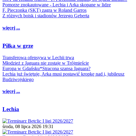
Pomorze znokautowane - Lechia i Arka skopane w lidze
F. Pieczonka (SKT) zagra w Roland Garros
Z różnych boisk i stadionów Jerzego Geberta
więcej ...
Piłka w grze
Transferowa ofensywa w Lechii trwa
Młodzież z Jaguara nie zostaje w Trójmieście
Europa w Gdańsku*Stracona szansa Jaguara?
Lechia już świętuje, Arka musi postawić kropkę nad i, jubileusz
Budziwojskiego
więcej ...
Lechia
środa, 08 lipca 2026 19:31