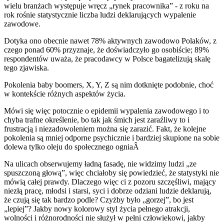
wielu branżach występuje wręcz „rynek pracownika” - z roku na
rok rośnie statystycznie liczba ludzi deklarujących wypalenie
zawodowe.
Dotyka ono obecnie nawet 78% aktywnych zawodowo Polaków, z
czego ponad 60% przyznaje, że doświadczyło go osobiście; 89%
respondentów uważa, że pracodawcy w Polsce bagatelizują skalę
tego zjawiska.
Pokolenia baby boomers, X, Y, Z są nim dotknięte podobnie, choć
w kontekście różnych aspektów życia.
Mówi się więc potocznie o epidemii wypalenia zawodowego i to
chyba trafne określenie, bo tak jak śmich jest zaraźliwy to i
frustracją i niezadowoleniem można się zarazić. Fakt, że kolejne
pokolenia są mniej odporne psychicznie i bardziej skupione na sobie
dolewa tylko oleju do społecznego ogniaÂ
Na ulicach obserwujemy ładną fasadę, nie widzimy ludzi „ze
spuszczoną głową”, więc chciałoby się powiedzieć, że statystyki nie
mówią całej prawdy. Dlaczego więc ci z pozoru szczęśliwi, mający
niezłą pracę, młodsi i starsi, syci i dobrze odziani ludzie deklarują,
że czują się tak bardzo podle? Czyżby było „gorzej”, bo jest
„lepiej”? Jakby nowy kolorowy styl życia pełnego atrakcji,
wolności i różnorodności nie służył w pełni człowiekowi, jakby