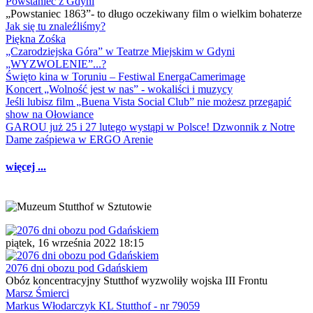
Powstaniec z Gdyni
„Powstaniec 1863”- to długo oczekiwany film o wielkim bohaterze
Jak się tu znaleźliśmy?
Piękna Zośka
„Czarodziejska Góra” w Teatrze Miejskim w Gdyni
„WYZWOLENIE”...?
Święto kina w Toruniu – Festiwal EnergaCamerimage
Koncert „Wolność jest w nas” - wokaliści i muzycy
Jeśli lubisz film „Buena Vista Social Club” nie możesz przegapić
show na Ołowiance
GAROU już 25 i 27 lutego wystąpi w Polsce! Dzwonnik z Notre
Dame zaśpiewa w ERGO Arenie
więcej ...
piątek, 16 września 2022 18:15
2076 dni obozu pod Gdańskiem
Obóz koncentracyjny Stutthof wyzwoliły wojska III Frontu
Marsz Śmierci
Markus Włodarczyk KL Stutthof - nr 79059