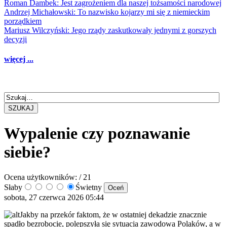
Roman Dambek: Jest zagrożeniem dla naszej tożsamości narodowej
Andrzej Michałowski: To nazwisko kojarzy mi się z niemieckim
porządkiem
Mariusz Wilczyński: Jego rządy zaskutkowały jednymi z gorszych
decyzji
więcej ...
SZUKAJ
Wypalenie czy poznawanie
siebie?
Ocena użytkowników:
/ 21
Słaby
Świetny
sobota, 27 czerwca 2026 05:44
Jakby na przekór faktom, że w ostatniej dekadzie znacznie
spadło bezrobocie, polepszyła się sytuacja zawodowa Polaków, a w