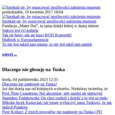
poniedziałek, 10 kwietnia 2017 18:04
Spotkali się, by oszacować możliwości założenia muzeum
Fundacja „Mater Dei”, ta sama dzięki której w dużej mierze
Sukces jest (z) kobietą
Tak się bawi, tak się bawi ROD Kopernik!
Malbork w Europarlamencie
To nie jest jakieś tam miasto, to nie jest jakiś tam zamek
więcej ...
Dlaczego nie głosuję na Tuska
środa, 04 października 2023 12:35
Dlaczego nie zagłosuję na Tuska?
Już dni dzielą nas od kolejnych wyborów. Niektórzy twierdzą, że
Prof. Piotr Czauderna: Nie akceptuję, gdy gardzi się słabszym
Stanisław Fudakowski: On chce rządzić i dzielić a to jest za mało
Mikołaj Jacek Kujawian: nie mogę wybaczyć panu Tuskowi, że tak
skłócił Polaków
Piotr Kotlarz: Z trzech powodów nie zagłosuję na Tuska i PO