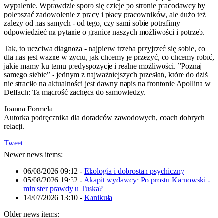
wypalenie. Wprawdzie sporo się dzieje po stronie pracodawcy by
polepszać zadowolenie z pracy i płacy pracowników, ale dużo też
zależy od nas samych - od tego, czy sami sobie potrafimy
odpowiedzieć na pytanie o granice naszych możliwości i potrzeb.
Tak, to uczciwa diagnoza - najpierw trzeba przyjrzeć się sobie, co
dla nas jest ważne w życiu, jak chcemy je przeżyć, co chcemy robić,
jakie mamy ku temu predyspozycje i realne możliwości. ”Poznaj
samego siebie” - jednym z najważniejszych przesłań, które do dziś
nie straciło na aktualności jest dawny napis na frontonie Apollina w
Delfach: Ta mądrość zachęca do samowiedzy.
Joanna Formela
Autorka podręcznika dla doradców zawodowych, coach dobrych
relacji.
Tweet
Newer news items:
06/08/2026 09:12
-
Ekologia i dobrostan psychiczny
05/08/2026 19:32
-
Akapit wydawcy: Po prostu Karnowski -
minister prawdy u Tuska?
14/07/2026 13:10
-
Kanikuła
Older news items: