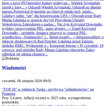
krew z krwi (PO)morskiej kultury polityczn...
Włodek Szymański
zszedł z trasy...
»
Odszedł Włodek Szymański. Odszedł po długim
marszu.Przemykał dyskretnie po różnych redakcjach, gdańs...
Gdańscy radni: "nie" dla honorowania UPA
»
Oświadczenie Rady
Miasta Gdańska w sprawie decyzji Prezydenta Ukrainy
Wołodymyra Zełenskiego o nadan...
Nie żyje Krzysztof Dowgiałło,
wybitny opozycjonista PRL, autor słynnej...
»
Zmarł Krzysztof
Dowgiałło – architekt, działacz opozycji w czasach PRL,
współtwórca „Solidarności” i...
Beton twardy...
»
Informowaliśmy o
pikiecie zbuntowanych Rad Dzielnic Gdańska przed Żakiem,
siedzibą RMG. Wydarzenie z...
Kruszenie betonu
»
W czwartek, 18
czerwca, pod siedzibą Rady Miasta Gdańska (dawnego Żaku)
odbędzie się pikieta zbuntow...
Wiadomości
czwartek, 06 sierpnia 2026 09:01
"TOP 20" w enklawie Tuska - przybywa "półmilionerów" na
Pomorzu
Przy 3,4 proc. inflacji rocznej w 2025 roku, wynagrodzenia
pomorskiej