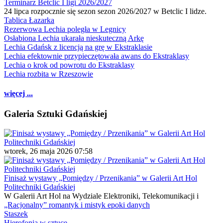
Terminarz Betclic I ligi 2026/2027
24 lipca rozpocznie się sezon sezon 2026/2027 w Betclic I lidze.
Tablica Łazarka
Rezerwowa Lechia poległa w Legnicy
Osłabiona Lechia ukarała nieskuteczną Arkę
Lechia Gdańsk z licencją na grę w Ekstraklasie
Lechia efektownie przypieczętowała awans do Ekstraklasy
Lechia o krok od powrotu do Ekstraklasy
Lechia rozbita w Rzeszowie
więcej ...
Galeria Sztuki Gdańskiej
wtorek, 26 maja 2026 07:58
Finisaż wystawy „Pomiędzy / Przenikania” w Galerii Art Hol
Politechniki Gdańskiej
W Galerii Art Hol na Wydziale Elektroniki, Telekomunikacji i
„Racjonalny” romantyk i mistyk epoki danych
Staszek
Hierofonia w sztuce