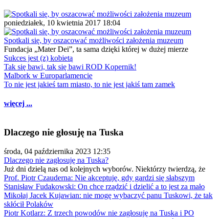
poniedziałek, 10 kwietnia 2017 18:04
Spotkali się, by oszacować możliwości założenia muzeum
Fundacja „Mater Dei”, ta sama dzięki której w dużej mierze
Sukces jest (z) kobietą
Tak się bawi, tak się bawi ROD Kopernik!
Malbork w Europarlamencie
To nie jest jakieś tam miasto, to nie jest jakiś tam zamek
więcej ...
Dlaczego nie głosuję na Tuska
środa, 04 października 2023 12:35
Dlaczego nie zagłosuję na Tuska?
Już dni dzielą nas od kolejnych wyborów. Niektórzy twierdzą, że
Prof. Piotr Czauderna: Nie akceptuję, gdy gardzi się słabszym
Stanisław Fudakowski: On chce rządzić i dzielić a to jest za mało
Mikołaj Jacek Kujawian: nie mogę wybaczyć panu Tuskowi, że tak
skłócił Polaków
Piotr Kotlarz: Z trzech powodów nie zagłosuję na Tuska i PO