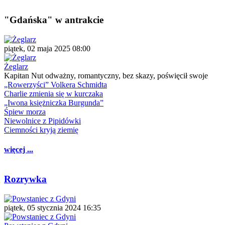
"Gdańska" w antrakcie
piątek, 02 maja 2025 08:00
Żeglarz
Kapitan Nut odważny, romantyczny, bez skazy, poświęcił swoje
„Rowerzyści” Volkera Schmidta
Charlie zmienia się w kurczaka
„Iwona księżniczka Burgunda”
Śpiew morza
Niewolnice z Pipidówki
Ciemności kryją ziemię
więcej ...
Rozrywka
piątek, 05 stycznia 2024 16:35