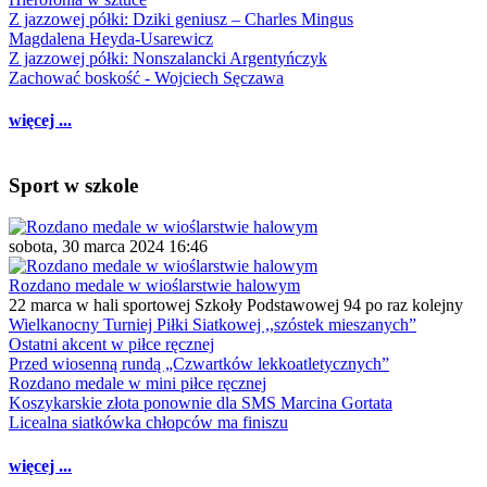
Z jazzowej półki: Dziki geniusz – Charles Mingus
Magdalena Heyda-Usarewicz
Z jazzowej półki: Nonszalancki Argentyńczyk
Zachować boskość - Wojciech Sęczawa
więcej ...
Sport w szkole
sobota, 30 marca 2024 16:46
Rozdano medale w wioślarstwie halowym
22 marca w hali sportowej Szkoły Podstawowej 94 po raz kolejny
Wielkanocny Turniej Piłki Siatkowej ,,szóstek mieszanych”
Ostatni akcent w piłce ręcznej
Przed wiosenną rundą „Czwartków lekkoatletycznych”
Rozdano medale w mini piłce ręcznej
Koszykarskie złota ponownie dla SMS Marcina Gortata
Licealna siatkówka chłopców ma finiszu
więcej ...