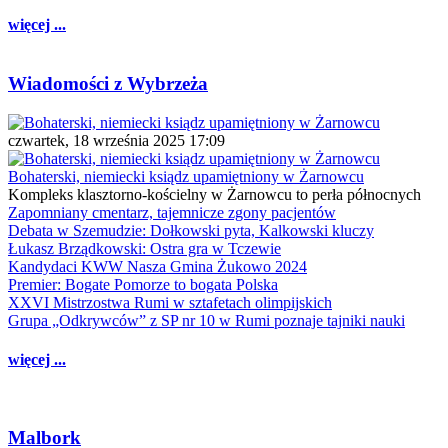
więcej ...
Wiadomości z Wybrzeża
czwartek, 18 września 2025 17:09
Bohaterski, niemiecki ksiądz upamiętniony w Żarnowcu
Kompleks klasztorno-kościelny w Żarnowcu to perła północnych
Zapomniany cmentarz, tajemnicze zgony pacjentów
Debata w Szemudzie: Dołkowski pyta, Kalkowski kluczy
Łukasz Brządkowski: Ostra gra w Tczewie
Kandydaci KWW Nasza Gmina Żukowo 2024
Premier: Bogate Pomorze to bogata Polska
XXVI Mistrzostwa Rumi w sztafetach olimpijskich
Grupa „Odkrywców” z SP nr 10 w Rumi poznaje tajniki nauki
więcej ...
Malbork