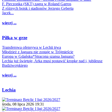
F. Pieczonka (SKT) zagra w Roland Garros
Z różnych boisk i stadionów Jerzego Geberta
Jacek...
więcej ...
Piłka w grze
Transferowa ofensywa w Lechii trwa
Młodzież z Jaguara nie zostaje w Trójmieście
Europa w Gdańsku*Stracona szansa Jaguara?
Lechia już świętuje, Arka musi postawić kropkę nad i, jubileusz
Budziwojskiego
więcej ...
Lechia
środa, 08 lipca 2026 19:31