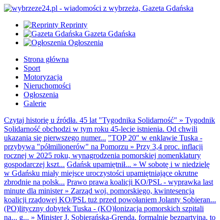
Reprinty
Gazeta Gdańska
Ogłoszenia
Strona główna
Sport
Motoryzacja
Nieruchomości
Ogłoszenia
Galerie
Czytaj historię u źródła. 45 lat "Tygodnika Solidarność"
»
Tygodnik
Solidarność obchodzi w tym roku 45-lecie istnienia. Od chwili
ukazania się pierwszego numer...
"TOP 20" w enklawie Tuska -
przybywa "półmilionerów" na Pomorzu
»
Przy 3,4 proc. inflacji
rocznej w 2025 roku, wynagrodzenia pomorskiej nomenklatury
gospodarczej kszt...
Gdańsk upamiętnił...
»
W sobotę i w niedzielę
w Gdańsku miały miejsce uroczystości upamiętniające okrutne
zbrodnie na polsk...
Prawo prawa koalicji KO/PSL - wyprawka last
minute dla minister
»
Zarząd woj. pomorskiego, kwintesencja
koalicji rządowej KO/PSL tuż przed powołaniem Jolanty Sobieran...
(PO)lityczny dobytek Tuska - (KO)lonizacja pomorskich szpitali
na... g...
»
Minister J. Sobierańska-Grenda, formalnie bezpartyjna, to