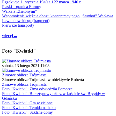
Egzekucje 11 stycznia 1940 r. i 22 marca 1940 r.
Piaski – granica Europy
Walka z „Zielonymi”
Wspomnienia więźnia obozu koncentracyjnego „Stutthof” Wacława
Lewandowskiego (fragment)
Pierwsze transporty
więcej ...
Foto "Kwiatki"
sobota, 13 lutego 2021 11:08
Zimowe oblicza Trójmiasta
Zimowe oblicze Trójmiasta w obiektywie Roberta
Zimowe oblicza Trójmiasta
Foto "Kwiatki": Zima odwiedziła Pomorze
Foto "Kwiatki": Bursztynowy ołtarz w kościele św. Brygidy w
Gdańsku
Foto "Kwiatki": Gra w zielone
Foto "Kwiatki": Temida na haku
Foto "Kwiatki": Szklane domy