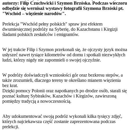
autorzy: Filip Czuchwicki i Szymon Brzóska. Podczas wieczoru
odbędzie się wernisaż wystawy fotografii Szymona Brzóski pt.
"Wschód – więzienie narodów".
Prelekcja "Wschód pełny polskich" spraw jest efektem
dwumiesięcznej podróży na Syberię, do Kazachstanu i Kirgizji
śladami polskich zesłańców i emigrantów.
W jej trakcie Filip i Szymon przekonali się, że ojczysty język można
usłyszeć nawet tysiące kilometrów od domu i spotkali niezwykłych
ludzi, którzy nigdy nie zapomnieli o swojej ojczyźnie.
W podróży doświadczyli wzniosłości gór oraz bezkresu stepów, a
także zrozumieli, dlaczego tereny te określano mianem więzienia
bez krat.
Dzięki pomocy Polonii oraz napotkanych po drodze osób, starali się
poznać kulturę Sybiraków, Kazachów i Kirgizów, zawieszoną
pomiędzy tradycją a nowoczesnością.
Aby udokumentować swoją podróż wykonali kilka tysięcy zdjęć,
których najciekawsza część zostanie zaprezentowana podczas
prelekcji.