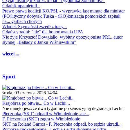
Czytaj historię u źródła. 45 lat "Tygodnika Solidarność"
Gdańsk upamiętnił...
Prawo prawa koalicji KO/PSL - wyprawka last minute dla minister
(PO)lityczny dobytek Tuska - (KO)lonizacja pomorskich szpitali
na... garbach chorych
Włodek Szymański zszedł z trasy...
Gdańscy radni: "nie" dla honorowania UPA
Nie żyje Krzysztof Dowgiałło, wybitny opozycjonista PRL, autor
słynnej „Ballady o Janku Wiśniewskim”
więcej ...
Sport
środa, 03 czerwca 2026 14:04
Krajobraz po bitwie... Co w Lechii...
Nie minęło jeszcze dwa tygodnie po sensacyjnej degradacji Lechii
Pieczonka (SKT) odpadł w Wimbledonie, ale...
F. Pieczonka (SKT) zagra w Wimbledonie
SKT na Roland Garros - F. Pieczonka odpadł, bo sędzia ukradł...
Pomorze znokautowane - Lechia i Arka skopane w lidze