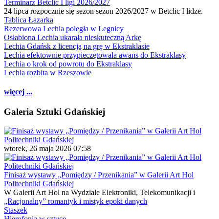
Terminarz Betclic I ligi 2026/2027
24 lipca rozpocznie się sezon sezon 2026/2027 w Betclic I lidze.
Tablica Łazarka
Rezerwowa Lechia poległa w Legnicy
Osłabiona Lechia ukarała nieskuteczną Arkę
Lechia Gdańsk z licencją na grę w Ekstraklasie
Lechia efektownie przypieczętowała awans do Ekstraklasy
Lechia o krok od powrotu do Ekstraklasy
Lechia rozbita w Rzeszowie
więcej ...
Galeria Sztuki Gdańskiej
wtorek, 26 maja 2026 07:58
Finisaż wystawy „Pomiędzy / Przenikania” w Galerii Art Hol
Politechniki Gdańskiej
W Galerii Art Hol na Wydziale Elektroniki, Telekomunikacji i
„Racjonalny” romantyk i mistyk epoki danych
Staszek
Hierofonia w sztuce