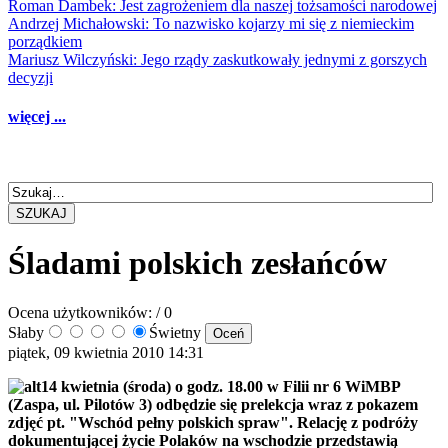
Roman Dambek: Jest zagrożeniem dla naszej tożsamości narodowej
Andrzej Michałowski: To nazwisko kojarzy mi się z niemieckim
porządkiem
Mariusz Wilczyński: Jego rządy zaskutkowały jednymi z gorszych
decyzji
więcej ...
SZUKAJ
Śladami polskich zesłańców
Ocena użytkowników:
/ 0
Słaby
Świetny
piątek, 09 kwietnia 2010 14:31
14 kwietnia (środa) o godz. 18.00 w Filii nr 6 WiMBP
(Zaspa, ul. Pilotów 3) odbędzie się prelekcja wraz z pokazem
zdjęć pt. "Wschód pełny polskich spraw". Relację z podróży
dokumentującej życie Polaków na wschodzie przedstawią