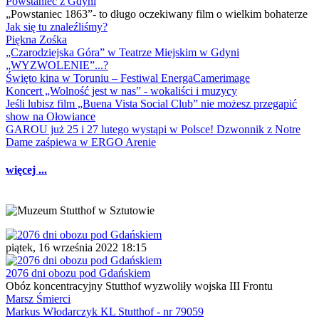
Powstaniec z Gdyni
„Powstaniec 1863”- to długo oczekiwany film o wielkim bohaterze
Jak się tu znaleźliśmy?
Piękna Zośka
„Czarodziejska Góra” w Teatrze Miejskim w Gdyni
„WYZWOLENIE”...?
Święto kina w Toruniu – Festiwal EnergaCamerimage
Koncert „Wolność jest w nas” - wokaliści i muzycy
Jeśli lubisz film „Buena Vista Social Club” nie możesz przegapić
show na Ołowiance
GAROU już 25 i 27 lutego wystąpi w Polsce! Dzwonnik z Notre
Dame zaśpiewa w ERGO Arenie
więcej ...
piątek, 16 września 2022 18:15
2076 dni obozu pod Gdańskiem
Obóz koncentracyjny Stutthof wyzwoliły wojska III Frontu
Marsz Śmierci
Markus Włodarczyk KL Stutthof - nr 79059