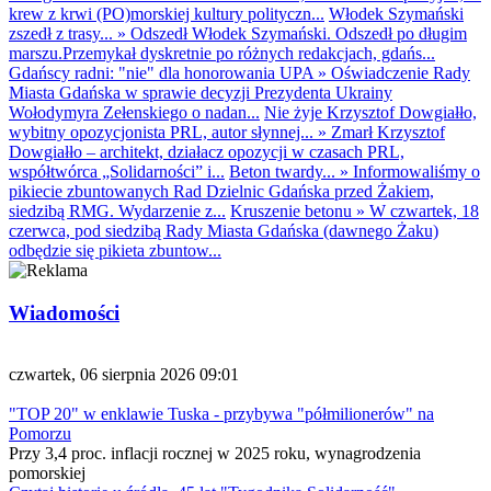
krew z krwi (PO)morskiej kultury polityczn...
Włodek Szymański
zszedł z trasy...
»
Odszedł Włodek Szymański. Odszedł po długim
marszu.Przemykał dyskretnie po różnych redakcjach, gdańs...
Gdańscy radni: "nie" dla honorowania UPA
»
Oświadczenie Rady
Miasta Gdańska w sprawie decyzji Prezydenta Ukrainy
Wołodymyra Zełenskiego o nadan...
Nie żyje Krzysztof Dowgiałło,
wybitny opozycjonista PRL, autor słynnej...
»
Zmarł Krzysztof
Dowgiałło – architekt, działacz opozycji w czasach PRL,
współtwórca „Solidarności” i...
Beton twardy...
»
Informowaliśmy o
pikiecie zbuntowanych Rad Dzielnic Gdańska przed Żakiem,
siedzibą RMG. Wydarzenie z...
Kruszenie betonu
»
W czwartek, 18
czerwca, pod siedzibą Rady Miasta Gdańska (dawnego Żaku)
odbędzie się pikieta zbuntow...
Wiadomości
czwartek, 06 sierpnia 2026 09:01
"TOP 20" w enklawie Tuska - przybywa "półmilionerów" na
Pomorzu
Przy 3,4 proc. inflacji rocznej w 2025 roku, wynagrodzenia
pomorskiej