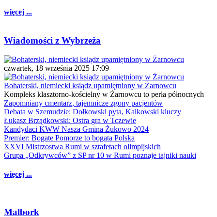
więcej ...
Wiadomości z Wybrzeża
czwartek, 18 września 2025 17:09
Bohaterski, niemiecki ksiądz upamiętniony w Żarnowcu
Kompleks klasztorno-kościelny w Żarnowcu to perła północnych
Zapomniany cmentarz, tajemnicze zgony pacjentów
Debata w Szemudzie: Dołkowski pyta, Kalkowski kluczy
Łukasz Brządkowski: Ostra gra w Tczewie
Kandydaci KWW Nasza Gmina Żukowo 2024
Premier: Bogate Pomorze to bogata Polska
XXVI Mistrzostwa Rumi w sztafetach olimpijskich
Grupa „Odkrywców” z SP nr 10 w Rumi poznaje tajniki nauki
więcej ...
Malbork