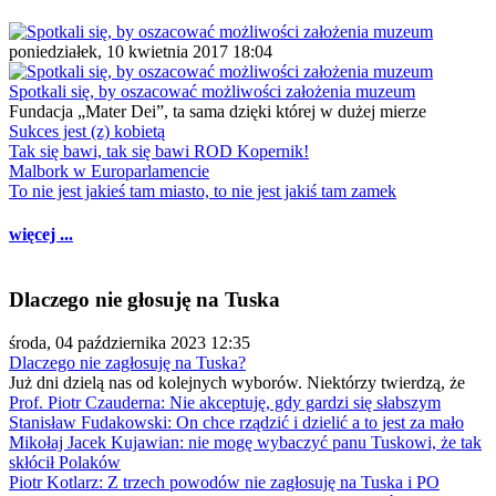
poniedziałek, 10 kwietnia 2017 18:04
Spotkali się, by oszacować możliwości założenia muzeum
Fundacja „Mater Dei”, ta sama dzięki której w dużej mierze
Sukces jest (z) kobietą
Tak się bawi, tak się bawi ROD Kopernik!
Malbork w Europarlamencie
To nie jest jakieś tam miasto, to nie jest jakiś tam zamek
więcej ...
Dlaczego nie głosuję na Tuska
środa, 04 października 2023 12:35
Dlaczego nie zagłosuję na Tuska?
Już dni dzielą nas od kolejnych wyborów. Niektórzy twierdzą, że
Prof. Piotr Czauderna: Nie akceptuję, gdy gardzi się słabszym
Stanisław Fudakowski: On chce rządzić i dzielić a to jest za mało
Mikołaj Jacek Kujawian: nie mogę wybaczyć panu Tuskowi, że tak
skłócił Polaków
Piotr Kotlarz: Z trzech powodów nie zagłosuję na Tuska i PO