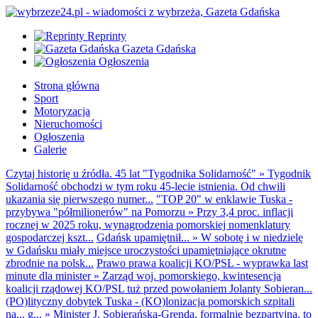
Reprinty
Gazeta Gdańska
Ogłoszenia
Strona główna
Sport
Motoryzacja
Nieruchomości
Ogłoszenia
Galerie
Czytaj historię u źródła. 45 lat "Tygodnika Solidarność"
»
Tygodnik
Solidarność obchodzi w tym roku 45-lecie istnienia. Od chwili
ukazania się pierwszego numer...
"TOP 20" w enklawie Tuska -
przybywa "półmilionerów" na Pomorzu
»
Przy 3,4 proc. inflacji
rocznej w 2025 roku, wynagrodzenia pomorskiej nomenklatury
gospodarczej kszt...
Gdańsk upamiętnił...
»
W sobotę i w niedzielę
w Gdańsku miały miejsce uroczystości upamiętniające okrutne
zbrodnie na polsk...
Prawo prawa koalicji KO/PSL - wyprawka last
minute dla minister
»
Zarząd woj. pomorskiego, kwintesencja
koalicji rządowej KO/PSL tuż przed powołaniem Jolanty Sobieran...
(PO)lityczny dobytek Tuska - (KO)lonizacja pomorskich szpitali
na... g...
»
Minister J. Sobierańska-Grenda, formalnie bezpartyjna, to