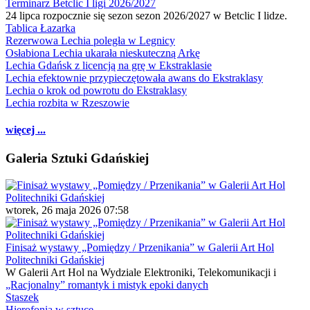
Terminarz Betclic I ligi 2026/2027
24 lipca rozpocznie się sezon sezon 2026/2027 w Betclic I lidze.
Tablica Łazarka
Rezerwowa Lechia poległa w Legnicy
Osłabiona Lechia ukarała nieskuteczną Arkę
Lechia Gdańsk z licencją na grę w Ekstraklasie
Lechia efektownie przypieczętowała awans do Ekstraklasy
Lechia o krok od powrotu do Ekstraklasy
Lechia rozbita w Rzeszowie
więcej ...
Galeria Sztuki Gdańskiej
wtorek, 26 maja 2026 07:58
Finisaż wystawy „Pomiędzy / Przenikania” w Galerii Art Hol
Politechniki Gdańskiej
W Galerii Art Hol na Wydziale Elektroniki, Telekomunikacji i
„Racjonalny” romantyk i mistyk epoki danych
Staszek
Hierofonia w sztuce