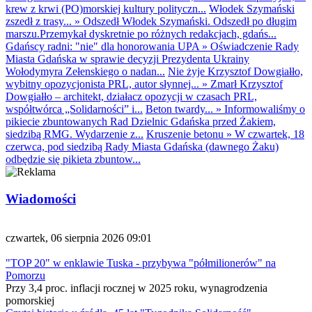
krew z krwi (PO)morskiej kultury polityczn...
Włodek Szymański
zszedł z trasy...
»
Odszedł Włodek Szymański. Odszedł po długim
marszu.Przemykał dyskretnie po różnych redakcjach, gdańs...
Gdańscy radni: "nie" dla honorowania UPA
»
Oświadczenie Rady
Miasta Gdańska w sprawie decyzji Prezydenta Ukrainy
Wołodymyra Zełenskiego o nadan...
Nie żyje Krzysztof Dowgiałło,
wybitny opozycjonista PRL, autor słynnej...
»
Zmarł Krzysztof
Dowgiałło – architekt, działacz opozycji w czasach PRL,
współtwórca „Solidarności” i...
Beton twardy...
»
Informowaliśmy o
pikiecie zbuntowanych Rad Dzielnic Gdańska przed Żakiem,
siedzibą RMG. Wydarzenie z...
Kruszenie betonu
»
W czwartek, 18
czerwca, pod siedzibą Rady Miasta Gdańska (dawnego Żaku)
odbędzie się pikieta zbuntow...
Wiadomości
czwartek, 06 sierpnia 2026 09:01
"TOP 20" w enklawie Tuska - przybywa "półmilionerów" na
Pomorzu
Przy 3,4 proc. inflacji rocznej w 2025 roku, wynagrodzenia
pomorskiej