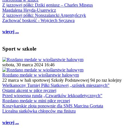
Z jazzowej półki: Dziki geniusz – Charles Mingus
Magdalena Heyda-Usarewicz
Z jazzowej półki: Nonszalancki Argentyńczyk
Zachować boskość - Wojciech Sęczawa
więcej ...
Sport w szkole
sobota, 30 marca 2024 16:46
Rozdano medale w wioślarstwie halowym
22 marca w hali sportowej Szkoły Podstawowej 94 po raz kolejny
Wielkanocny Turniej Piłki Siatkowej ,,szóstek mieszanych”
Ostatni akcent w piłce ręcznej
Przed wiosenną rundą „Czwartków lekkoatletycznych”
Rozdano medale w mini piłce ręcznej
Koszykarskie złota ponownie dla SMS Marcina Gortata
Licealna siatkówka chłopców ma finiszu
więcej ...