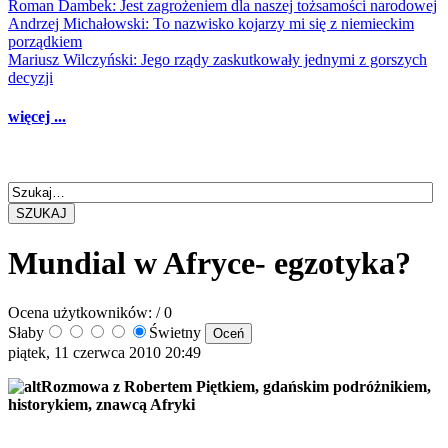
Roman Dambek: Jest zagrożeniem dla naszej tożsamości narodowej
Andrzej Michałowski: To nazwisko kojarzy mi się z niemieckim
porządkiem
Mariusz Wilczyński: Jego rządy zaskutkowały jednymi z gorszych
decyzji
więcej ...
SZUKAJ
Mundial w Afryce- egzotyka?
Ocena użytkowników:
/ 0
Słaby
Świetny
piątek, 11 czerwca 2010 20:49
Rozmowa z Robertem Piętkiem, gdańskim podróżnikiem,
historykiem, znawcą Afryki