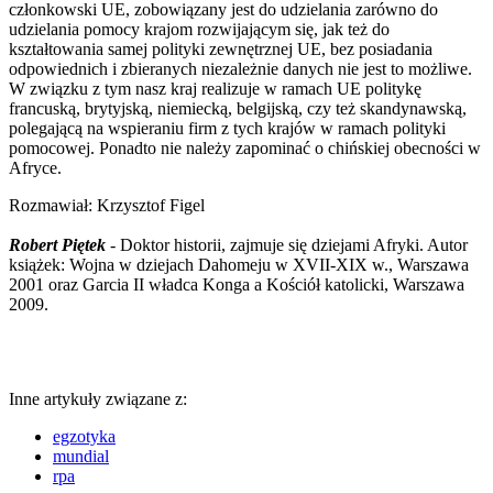
członkowski UE, zobowiązany jest do udzielania zarówno do
udzielania pomocy krajom rozwijającym się, jak też do
kształtowania samej polityki zewnętrznej UE, bez posiadania
odpowiednich i zbieranych niezależnie danych nie jest to możliwe.
W związku z tym nasz kraj realizuje w ramach UE politykę
francuską, brytyjską, niemiecką, belgijską, czy też skandynawską,
polegającą na wspieraniu firm z tych krajów w ramach polityki
pomocowej. Ponadto nie należy zapominać o chińskiej obecności w
Afryce.
Rozmawiał: Krzysztof Figel
Robert Piętek
- Doktor historii, zajmuje się dziejami Afryki. Autor
książek: Wojna w dziejach Dahomeju w XVII-XIX w., Warszawa
2001 oraz Garcia II władca Konga a Kościół katolicki, Warszawa
2009.
Inne artykuły związane z:
egzotyka
mundial
rpa