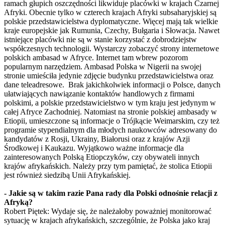
ramach głupich oszczędności likwiduje placówki w krajach Czarnej
Afryki. Obecnie tylko w czterech krajach Afryki subsaharyjskiej są
polskie przedstawicielstwa dyplomatyczne. Więcej mają tak wielkie
kraje europejskie jak Rumunia, Czechy, Bułgaria i Słowacja. Nawet
istniejące placówki nie są w stanie korzystać z dobrodziejstw
współczesnych technologii. Wystarczy zobaczyć strony internetowe
polskich ambasad w Afryce. Internet tam wbrew pozorom
popularnym narzędziem. Ambasad Polska w Nigerii na swojej
stronie umieściła jedynie zdjęcie budynku przedstawicielstwa oraz
dane teleadresowe. Brak jakichkolwiek informacji o Polsce, danych
ułatwiających nawiązanie kontaktów handlowych z firmami
polskimi, a polskie przedstawicielstwo w tym kraju jest jedynym w
całej Afryce Zachodniej. Natomiast na stronie polskiej ambasady w
Etiopii, umieszczone są informacje o Trójkącie Weimarskim, czy też
programie stypendialnym dla młodych naukowców adresowany do
kandydatów z Rosji, Ukrainy, Białorusi oraz z krajów Azji
Środkowej i Kaukazu. Wyjątkowo ważne informacje dla
zainteresowanych Polską Etiopczyków, czy obywateli innych
krajów afrykańskich. Należy przy tym pamiętać, że stolica Etiopii
jest również siedzibą Unii Afrykańskiej.
- Jakie są w takim razie Pana rady dla Polski odnośnie relacji z
Afryką?
Robert Piętek: Wydaje się, że należałoby poważniej monitorować
sytuację w krajach afrykańskich, szczególnie, że Polska jako kraj