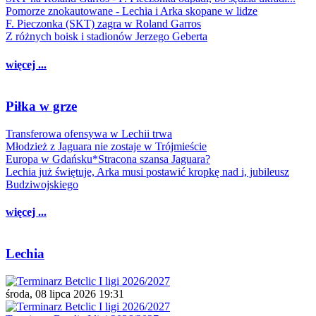
Pomorze znokautowane - Lechia i Arka skopane w lidze
F. Pieczonka (SKT) zagra w Roland Garros
Z różnych boisk i stadionów Jerzego Geberta
więcej ...
Piłka w grze
Transferowa ofensywa w Lechii trwa
Młodzież z Jaguara nie zostaje w Trójmieście
Europa w Gdańsku*Stracona szansa Jaguara?
Lechia już świętuje, Arka musi postawić kropkę nad i, jubileusz
Budziwojskiego
więcej ...
Lechia
środa, 08 lipca 2026 19:31