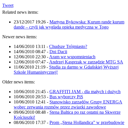
Tweet
Related news items:
23/12/2017 19:26
-
Martyna Bykowska: Kurum rande kurum
dande – czyli jak wygląda opieka medyczna w Togo
Newer news items:
14/06/2010 13:11
-
Chudsze Trójmiasto?
14/06/2010 08:47
-
Dni Dacii
12/06/2010 22:30
-
Aram we wspomnieniach
12/06/2010 07:47
-
Andrzej Kasprzak w zarządzie MTG SA
11/06/2010 21:19
-
Studia za darmo w Gdańskiej Wyższej
Szkole Humanistycznej!
Older news items:
10/06/2010 21:45
-
GRAFFITI JAM - dla małych i dużych
10/06/2010 20:53
-
Bus wyborczy PiS
10/06/2010 12:41
-
Stanowisko zarządów Grupy ENERGA
wobec zerwania rozmów przez związki zawodowe
09/06/2010 08:48
-
Stena Baltica po raz ostatni na Skwerze
Kościuszki!
08/06/2010 17:37
-
Prom „Stena Hollandica” w przebudowie