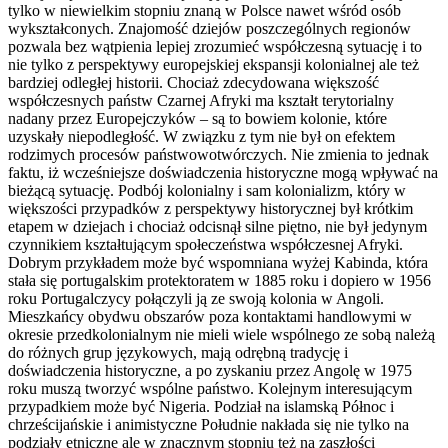
tylko w niewielkim stopniu znaną w Polsce nawet wśród osób
wykształconych. Znajomość dziejów poszczególnych regionów
pozwala bez wątpienia lepiej zrozumieć współczesną sytuację i to
nie tylko z perspektywy europejskiej ekspansji kolonialnej ale też
bardziej odległej historii. Chociaż zdecydowana większość
współczesnych państw Czarnej Afryki ma kształt terytorialny
nadany przez Europejczyków – są to bowiem kolonie, które
uzyskały niepodległość. W związku z tym nie był on efektem
rodzimych procesów państwowotwórczych. Nie zmienia to jednak
faktu, iż wcześniejsze doświadczenia historyczne mogą wpływać na
bieżącą sytuację. Podbój kolonialny i sam kolonializm, który w
większości przypadków z perspektywy historycznej był krótkim
etapem w dziejach i chociaż odcisnął silne piętno, nie był jedynym
czynnikiem kształtującym społeczeństwa współczesnej Afryki.
Dobrym przykładem może być wspomniana wyżej Kabinda, która
stała się portugalskim protektoratem w 1885 roku i dopiero w 1956
roku Portugalczycy połączyli ją ze swoją kolonia w Angoli.
Mieszkańcy obydwu obszarów poza kontaktami handlowymi w
okresie przedkolonialnym nie mieli wiele wspólnego ze sobą należą
do różnych grup językowych, mają odrębną tradycję i
doświadczenia historyczne, a po zyskaniu przez Angolę w 1975
roku muszą tworzyć wspólne państwo. Kolejnym interesującym
przypadkiem może być Nigeria. Podział na islamską Północ i
chrześcijańskie i animistyczne Południe nakłada się nie tylko na
podziały etniczne ale w znacznym stopniu też na zaszłości