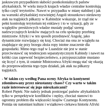
jaskrawym przypadkiem słabości postkolonialnych państw
afrykańskich. W wielu innych krajach władze centralne kontrolują
tylko część terytoriów. Nawet w przypadku w miarę stabilnej i jak
na warunki afrykańskiej rozwiniętej Angoli stosunkowo niedawny
atak na togijskich piłkarzy w Kabindzie wskazuje, że rząd nie w
pełni kontroluję terytorium tej enklawy i to w sytuacji, gdy ze
względów prestiżowych władze musiały podjąć szereg
nadzwyczajnych kroków mających na celu spokojny przebieg
mistrzostw Afryki i w ten sposób przedstawić Angolę, jako
dynamicznie rozwijający się kraj. Chociaż ma ona ze względu na
znajdujące się przy brzegu złoża ropy istotne znaczenie dla
gospodarki. Mimo tego rząd w Luandzie nie jest w stanie
przeciwstawić się tendencjom separatystycznym Kabindy i nawet na
krótki czas zapewnić bezpieczeństwo, a przypuszczalnie musiano
się liczyć z tym, iż ostatnie Mistrzostwa Afryki mogą stać się okazją
do przeprowadzenia tego typu działań, jak atak na piłkarzy
togijskich.
- W takim czy według Pana oceny Afryka to kontynent
zdominowany przez nieustanny chaos? Czy warto w takim
razie interesować się jego mieszkańcami?
Robert Piętek: Nie należy jednak postrzegać państw afrykańskich
tylko w perspektywie konfliktów i nędzy, chociaż stanowi to
ogromny problem dla większości krajów Czarnego Kontynentu.
Pomija się natomiast kulturę i wyjątkowo ciekawa historię Afryki