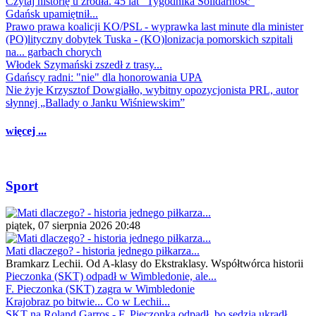
Czytaj historię u źródła. 45 lat "Tygodnika Solidarność"
Gdańsk upamiętnił...
Prawo prawa koalicji KO/PSL - wyprawka last minute dla minister
(PO)lityczny dobytek Tuska - (KO)lonizacja pomorskich szpitali
na... garbach chorych
Włodek Szymański zszedł z trasy...
Gdańscy radni: "nie" dla honorowania UPA
Nie żyje Krzysztof Dowgiałło, wybitny opozycjonista PRL, autor
słynnej „Ballady o Janku Wiśniewskim”
więcej ...
Sport
piątek, 07 sierpnia 2026 20:48
Mati dlaczego? - historia jednego piłkarza...
Bramkarz Lechii. Od A-klasy do Ekstraklasy. Współtwórca historii
Pieczonka (SKT) odpadł w Wimbledonie, ale...
F. Pieczonka (SKT) zagra w Wimbledonie
Krajobraz po bitwie... Co w Lechii...
SKT na Roland Garros - F. Pieczonka odpadł, bo sędzia ukradł...