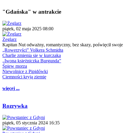
"Gdańska" w antrakcie
piątek, 02 maja 2025 08:00
Żeglarz
Kapitan Nut odważny, romantyczny, bez skazy, poświęcił swoje
„Rowerzyści” Volkera Schmidta
Charlie zmienia się w kurczaka
„Iwona księżniczka Burgunda”
Śpiew morza
Niewolnice z Pipidówki
Ciemności kryją ziemię
więcej ...
Rozrywka
piątek, 05 stycznia 2024 16:35