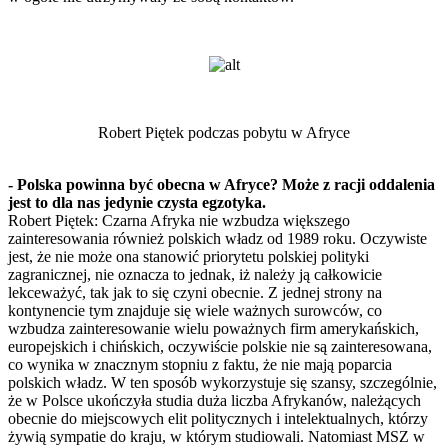
Robert Piętek podczas pobytu w Afryce
- Polska powinna być obecna w Afryce? Może z racji oddalenia
jest to dla nas jedynie czysta egzotyka.
Robert Piętek: Czarna Afryka nie wzbudza większego
zainteresowania również polskich władz od 1989 roku. Oczywiste
jest, że nie może ona stanowić priorytetu polskiej polityki
zagranicznej, nie oznacza to jednak, iż należy ją całkowicie
lekceważyć, tak jak to się czyni obecnie. Z jednej strony na
kontynencie tym znajduje się wiele ważnych surowców, co
wzbudza zainteresowanie wielu poważnych firm amerykańskich,
europejskich i chińskich, oczywiście polskie nie są zainteresowana,
co wynika w znacznym stopniu z faktu, że nie mają poparcia
polskich władz. W ten sposób wykorzystuje się szansy, szczególnie,
że w Polsce ukończyła studia duża liczba Afrykanów, należących
obecnie do miejscowych elit politycznych i intelektualnych, którzy
żywią sympatie do kraju, w którym studiowali. Natomiast MSZ w