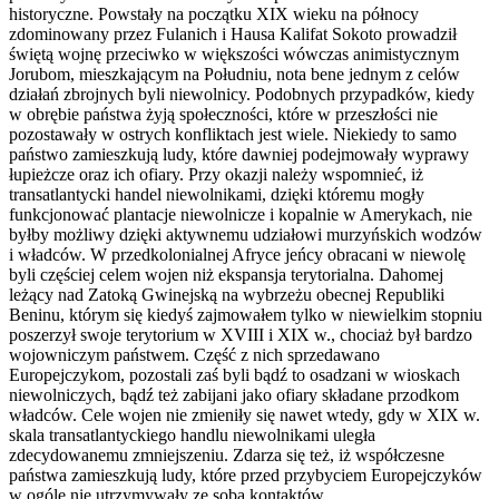
historyczne. Powstały na początku XIX wieku na północy
zdominowany przez Fulanich i Hausa Kalifat Sokoto prowadził
świętą wojnę przeciwko w większości wówczas animistycznym
Jorubom, mieszkającym na Południu, nota bene jednym z celów
działań zbrojnych byli niewolnicy. Podobnych przypadków, kiedy
w obrębie państwa żyją społeczności, które w przeszłości nie
pozostawały w ostrych konfliktach jest wiele. Niekiedy to samo
państwo zamieszkują ludy, które dawniej podejmowały wyprawy
łupieżcze oraz ich ofiary. Przy okazji należy wspomnieć, iż
transatlantycki handel niewolnikami, dzięki któremu mogły
funkcjonować plantacje niewolnicze i kopalnie w Amerykach, nie
byłby możliwy dzięki aktywnemu udziałowi murzyńskich wodzów
i władców. W przedkolonialnej Afryce jeńcy obracani w niewolę
byli częściej celem wojen niż ekspansja terytorialna. Dahomej
leżący nad Zatoką Gwinejską na wybrzeżu obecnej Republiki
Beninu, którym się kiedyś zajmowałem tylko w niewielkim stopniu
poszerzył swoje terytorium w XVIII i XIX w., chociaż był bardzo
wojowniczym państwem. Część z nich sprzedawano
Europejczykom, pozostali zaś byli bądź to osadzani w wioskach
niewolniczych, bądź też zabijani jako ofiary składane przodkom
władców. Cele wojen nie zmieniły się nawet wtedy, gdy w XIX w.
skala transatlantyckiego handlu niewolnikami uległa
zdecydowanemu zmniejszeniu. Zdarza się też, iż współczesne
państwa zamieszkują ludy, które przed przybyciem Europejczyków
w ogóle nie utrzymywały ze sobą kontaktów.