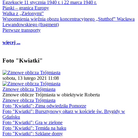
Egzekucje 11 stycznia 1940 r. i 22 marca 1940 r.
Piaski – granica Europy
Walka z „Zielonymi”
Wspomnienia więźnia obozu koncentracyjnego „Stutthof” Wacława
Lewandowskiego (fragment)
Pierwsze transporty
więcej ...
Foto "Kwiatki"
sobota, 13 lutego 2021 11:08
Zimowe oblicza Trójmiasta
Zimowe oblicze Trójmiasta w obiektywie Roberta
Zimowe oblicza Trójmiasta
Foto "Kwiatki": Zima odwiedziła Pomorze
Foto "Kwiatki": Bursztynowy ołtarz w kościele św. Brygidy w
Gdańsku
Foto "Kwiatki": Gra w zielone
Foto "Kwiatki": Temida na haku
Foto "Kwiatki": Szklane domy