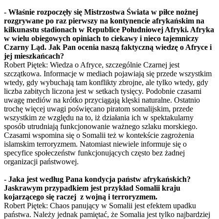
- Właśnie rozpoczęły się Mistrzostwa Świata w piłce nożnej
rozgrywane po raz pierwszy na kontynencie afrykańskim na
kilkunastu stadionach w Republice Południowej Afryki. Afryka
w wielu obiegowych opiniach to ciekawy i nieco tajemniczy
Czarny Ląd. Jak Pan ocenia naszą faktyczną wiedzę o Afryce i
jej mieszkańcach?
Robert Piętek: Wiedza o Afryce, szczególnie Czarnej jest
szczątkowa. Informacje w mediach pojawiają się przede wszystkim
wtedy, gdy wybuchają tam konflikty zbrojne, ale tylko wtedy, gdy
liczba zabitych liczona jest w setkach tysięcy. Podobnie czasami
uwagę mediów na krótko przyciągają klęski naturalne. Ostatnio
trochę więcej uwagi poświęcano piratom somalijskim, przede
wszystkim ze względu na to, iż działania ich w spektakularny
sposób utrudniają funkcjonowanie ważnego szlaku morskiego.
Czasami wspomina się o Somalii też w kontekście zagrożenia
islamskim terroryzmem. Natomiast niewiele informuje się o
specyfice społeczeństw funkcjonujących często bez żadnej
organizacji państwowej.
- Jaka jest według Pana kondycja państw afrykańskich?
Jaskrawym przypadkiem jest przykład Somalii kraju
kojarzącego się raczej z wojną i terroryzmem.
Robert Piętek: Chaos panujący w Somalii jest efektem upadku
państwa. Należy jednak pamiętać, że Somalia jest tylko najbardziej