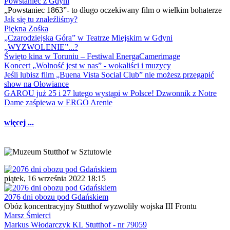
Powstaniec z Gdyni
„Powstaniec 1863”- to długo oczekiwany film o wielkim bohaterze
Jak się tu znaleźliśmy?
Piękna Zośka
„Czarodziejska Góra” w Teatrze Miejskim w Gdyni
„WYZWOLENIE”...?
Święto kina w Toruniu – Festiwal EnergaCamerimage
Koncert „Wolność jest w nas” - wokaliści i muzycy
Jeśli lubisz film „Buena Vista Social Club” nie możesz przegapić
show na Ołowiance
GAROU już 25 i 27 lutego wystąpi w Polsce! Dzwonnik z Notre
Dame zaśpiewa w ERGO Arenie
więcej ...
piątek, 16 września 2022 18:15
2076 dni obozu pod Gdańskiem
Obóz koncentracyjny Stutthof wyzwoliły wojska III Frontu
Marsz Śmierci
Markus Włodarczyk KL Stutthof - nr 79059