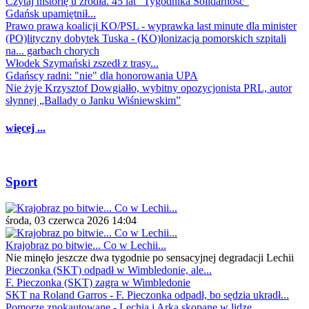
Czytaj historię u źródła. 45 lat "Tygodnika Solidarność"
Gdańsk upamiętnił...
Prawo prawa koalicji KO/PSL - wyprawka last minute dla minister
(PO)lityczny dobytek Tuska - (KO)lonizacja pomorskich szpitali
na... garbach chorych
Włodek Szymański zszedł z trasy...
Gdańscy radni: "nie" dla honorowania UPA
Nie żyje Krzysztof Dowgiałło, wybitny opozycjonista PRL, autor
słynnej „Ballady o Janku Wiśniewskim”
więcej ...
Sport
środa, 03 czerwca 2026 14:04
Krajobraz po bitwie... Co w Lechii...
Nie minęło jeszcze dwa tygodnie po sensacyjnej degradacji Lechii
Pieczonka (SKT) odpadł w Wimbledonie, ale...
F. Pieczonka (SKT) zagra w Wimbledonie
SKT na Roland Garros - F. Pieczonka odpadł, bo sędzia ukradł...
Pomorze znokautowane - Lechia i Arka skopane w lidze