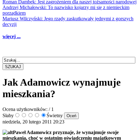
Roman Dambek: Jest zagrożeniem dla naszej tożsamości narodowej
Andrzej Michałowski: To nazwisko kojarzy mi się z niemieckim
porządkiem
Mariusz Wilczyński: Jego rządy zaskutkowały jednymi z gorszych
decyzji
więcej ...
SZUKAJ
Jak Adamowicz wynajmuje
mieszkania?
Ocena użytkowników:
/ 1
Słaby
Świetny
niedziela, 20 lutego 2011 20:23
Paweł Adamowicz przyznaje, że wynajmuje swoje
mieszkania, choć w ostatnim oświadczeniu majątkowym