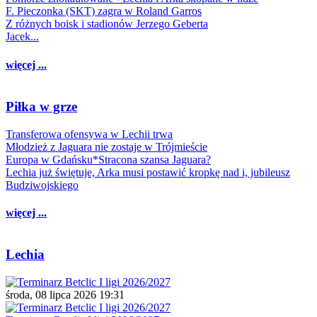
F. Pieczonka (SKT) zagra w Roland Garros
Z różnych boisk i stadionów Jerzego Geberta
Jacek...
więcej ...
Piłka w grze
Transferowa ofensywa w Lechii trwa
Młodzież z Jaguara nie zostaje w Trójmieście
Europa w Gdańsku*Stracona szansa Jaguara?
Lechia już świętuje, Arka musi postawić kropkę nad i, jubileusz
Budziwojskiego
więcej ...
Lechia
środa, 08 lipca 2026 19:31