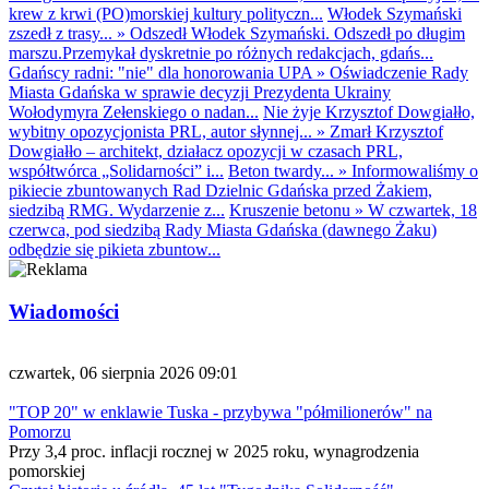
krew z krwi (PO)morskiej kultury polityczn...
Włodek Szymański
zszedł z trasy...
»
Odszedł Włodek Szymański. Odszedł po długim
marszu.Przemykał dyskretnie po różnych redakcjach, gdańs...
Gdańscy radni: "nie" dla honorowania UPA
»
Oświadczenie Rady
Miasta Gdańska w sprawie decyzji Prezydenta Ukrainy
Wołodymyra Zełenskiego o nadan...
Nie żyje Krzysztof Dowgiałło,
wybitny opozycjonista PRL, autor słynnej...
»
Zmarł Krzysztof
Dowgiałło – architekt, działacz opozycji w czasach PRL,
współtwórca „Solidarności” i...
Beton twardy...
»
Informowaliśmy o
pikiecie zbuntowanych Rad Dzielnic Gdańska przed Żakiem,
siedzibą RMG. Wydarzenie z...
Kruszenie betonu
»
W czwartek, 18
czerwca, pod siedzibą Rady Miasta Gdańska (dawnego Żaku)
odbędzie się pikieta zbuntow...
Wiadomości
czwartek, 06 sierpnia 2026 09:01
"TOP 20" w enklawie Tuska - przybywa "półmilionerów" na
Pomorzu
Przy 3,4 proc. inflacji rocznej w 2025 roku, wynagrodzenia
pomorskiej