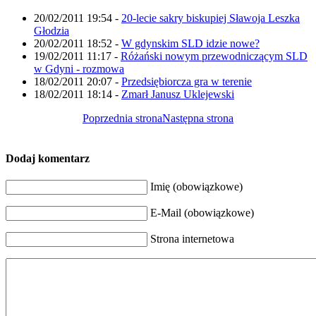
20/02/2011 19:54
-
20-lecie sakry biskupiej Sławoja Leszka
Głodzia
20/02/2011 18:52
-
W gdynskim SLD idzie nowe?
19/02/2011 11:17
-
Różański nowym przewodniczącym SLD
w Gdyni - rozmowa
18/02/2011 20:07
-
Przedsiębiorcza gra w terenie
18/02/2011 18:14
-
Zmarł Janusz Uklejewski
Poprzednia strona
Następna strona
Dodaj komentarz
Imię (obowiązkowe)
E-Mail (obowiązkowe)
Strona internetowa