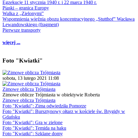
Egzekucje 11 stycznia 1940 r. i 22 marca 1940 r.
Piaski – granica Europy
Walka z „Zielonymi”
Wspomnienia więźnia obozu koncentracyjnego „Stutthof” Wacława
Lewandowskiego (fragment)
Pierwsze transporty
więcej ...
Foto "Kwiatki"
sobota, 13 lutego 2021 11:08
Zimowe oblicza Trójmiasta
Zimowe oblicze Trójmiasta w obiektywie Roberta
Zimowe oblicza Trójmiasta
Foto "Kwiatki": Zima odwiedziła Pomorze
Foto "Kwiatki": Bursztynowy ołtarz w kościele św. Brygidy w
Gdańsku
Foto "Kwiatki": Gra w zielone
Foto "Kwiatki": Temida na haku
Foto "Kwiatki": Szklane domy