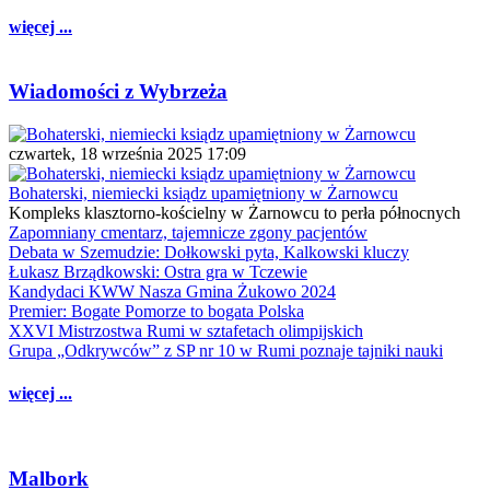
więcej ...
Wiadomości z Wybrzeża
czwartek, 18 września 2025 17:09
Bohaterski, niemiecki ksiądz upamiętniony w Żarnowcu
Kompleks klasztorno-kościelny w Żarnowcu to perła północnych
Zapomniany cmentarz, tajemnicze zgony pacjentów
Debata w Szemudzie: Dołkowski pyta, Kalkowski kluczy
Łukasz Brządkowski: Ostra gra w Tczewie
Kandydaci KWW Nasza Gmina Żukowo 2024
Premier: Bogate Pomorze to bogata Polska
XXVI Mistrzostwa Rumi w sztafetach olimpijskich
Grupa „Odkrywców” z SP nr 10 w Rumi poznaje tajniki nauki
więcej ...
Malbork