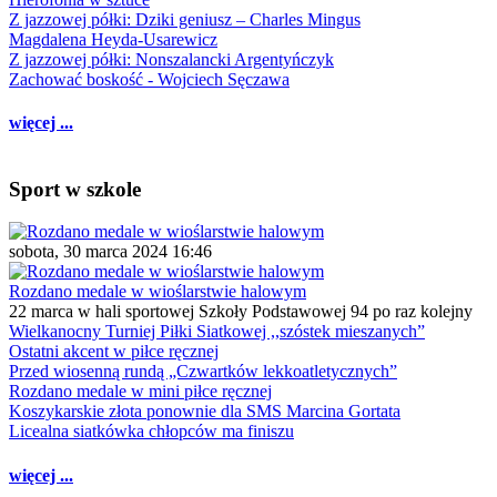
Z jazzowej półki: Dziki geniusz – Charles Mingus
Magdalena Heyda-Usarewicz
Z jazzowej półki: Nonszalancki Argentyńczyk
Zachować boskość - Wojciech Sęczawa
więcej ...
Sport w szkole
sobota, 30 marca 2024 16:46
Rozdano medale w wioślarstwie halowym
22 marca w hali sportowej Szkoły Podstawowej 94 po raz kolejny
Wielkanocny Turniej Piłki Siatkowej ,,szóstek mieszanych”
Ostatni akcent w piłce ręcznej
Przed wiosenną rundą „Czwartków lekkoatletycznych”
Rozdano medale w mini piłce ręcznej
Koszykarskie złota ponownie dla SMS Marcina Gortata
Licealna siatkówka chłopców ma finiszu
więcej ...