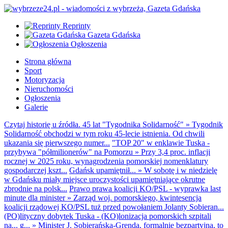
Reprinty
Gazeta Gdańska
Ogłoszenia
Strona główna
Sport
Motoryzacja
Nieruchomości
Ogłoszenia
Galerie
Czytaj historię u źródła. 45 lat "Tygodnika Solidarność"
»
Tygodnik
Solidarność obchodzi w tym roku 45-lecie istnienia. Od chwili
ukazania się pierwszego numer...
"TOP 20" w enklawie Tuska -
przybywa "półmilionerów" na Pomorzu
»
Przy 3,4 proc. inflacji
rocznej w 2025 roku, wynagrodzenia pomorskiej nomenklatury
gospodarczej kszt...
Gdańsk upamiętnił...
»
W sobotę i w niedzielę
w Gdańsku miały miejsce uroczystości upamiętniające okrutne
zbrodnie na polsk...
Prawo prawa koalicji KO/PSL - wyprawka last
minute dla minister
»
Zarząd woj. pomorskiego, kwintesencja
koalicji rządowej KO/PSL tuż przed powołaniem Jolanty Sobieran...
(PO)lityczny dobytek Tuska - (KO)lonizacja pomorskich szpitali
na... g...
»
Minister J. Sobierańska-Grenda, formalnie bezpartyjna, to