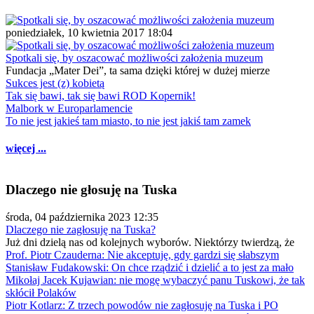
poniedziałek, 10 kwietnia 2017 18:04
Spotkali się, by oszacować możliwości założenia muzeum
Fundacja „Mater Dei”, ta sama dzięki której w dużej mierze
Sukces jest (z) kobietą
Tak się bawi, tak się bawi ROD Kopernik!
Malbork w Europarlamencie
To nie jest jakieś tam miasto, to nie jest jakiś tam zamek
więcej ...
Dlaczego nie głosuję na Tuska
środa, 04 października 2023 12:35
Dlaczego nie zagłosuję na Tuska?
Już dni dzielą nas od kolejnych wyborów. Niektórzy twierdzą, że
Prof. Piotr Czauderna: Nie akceptuję, gdy gardzi się słabszym
Stanisław Fudakowski: On chce rządzić i dzielić a to jest za mało
Mikołaj Jacek Kujawian: nie mogę wybaczyć panu Tuskowi, że tak
skłócił Polaków
Piotr Kotlarz: Z trzech powodów nie zagłosuję na Tuska i PO