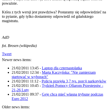
poważnie.
Która z tych wersji jest prawdziwa? Postaramy się odpowiedzieć na
to pytanie, gdy tylko dostaniemy odpowiedź od gdańskiego
magistratu.
AdD
fot. Brosen (wikipedia)
Tweet
Newer news items:
21/02/2011 13:45
-
Laptop dla czternastolatka
21/02/2011 12:34
-
Marta Kaczyńska: "Nie zamierzam
startować w wyborach"
21/02/2011 11:12
-
Policja przejęła 3,7 tys. porcji narkotyków
21/02/2011 10:45
-
Tydzień Pomocy Ofiarom Przestępstw -
21-26 Luty
21/02/2011 09:37
-
Geje chcą mieć własną trybunę podczas
Euro 2012
Older news items: