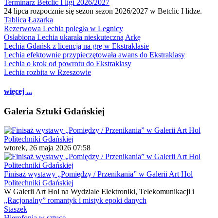
Terminarz Betclic I ligi 2026/2027
24 lipca rozpocznie się sezon sezon 2026/2027 w Betclic I lidze.
Tablica Łazarka
Rezerwowa Lechia poległa w Legnicy
Osłabiona Lechia ukarała nieskuteczną Arkę
Lechia Gdańsk z licencją na grę w Ekstraklasie
Lechia efektownie przypieczętowała awans do Ekstraklasy
Lechia o krok od powrotu do Ekstraklasy
Lechia rozbita w Rzeszowie
więcej ...
Galeria Sztuki Gdańskiej
wtorek, 26 maja 2026 07:58
Finisaż wystawy „Pomiędzy / Przenikania” w Galerii Art Hol
Politechniki Gdańskiej
W Galerii Art Hol na Wydziale Elektroniki, Telekomunikacji i
„Racjonalny” romantyk i mistyk epoki danych
Staszek
Hierofonia w sztuce