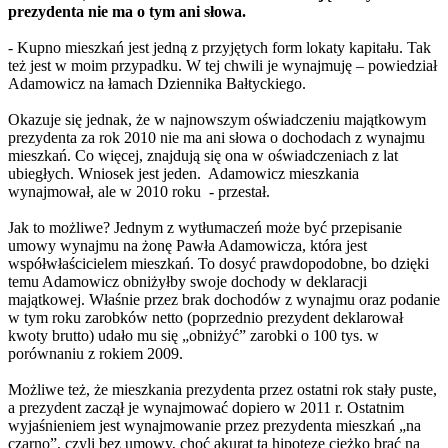
prezydenta nie ma o tym ani słowa.
- Kupno mieszkań jest jedną z przyjętych form lokaty kapitału. Tak
też jest w moim przypadku. W tej chwili je wynajmuję – powiedział
Adamowicz na łamach Dziennika Bałtyckiego.
Okazuje się jednak, że w najnowszym oświadczeniu majątkowym
prezydenta za rok 2010 nie ma ani słowa o dochodach z wynajmu
mieszkań. Co więcej, znajdują się ona w oświadczeniach z lat
ubiegłych. Wniosek jest jeden. Adamowicz mieszkania
wynajmował, ale w 2010 roku - przestał.
Jak to możliwe? Jednym z wytłumaczeń może być przepisanie
umowy wynajmu na żonę Pawła Adamowicza, która jest
współwłaścicielem mieszkań. To dosyć prawdopodobne, bo dzięki
temu Adamowicz obniżyłby swoje dochody w deklaracji
majątkowej. Właśnie przez brak dochodów z wynajmu oraz podanie
w tym roku zarobków netto (poprzednio prezydent deklarował
kwoty brutto) udało mu się „obniżyć” zarobki o 100 tys. w
porównaniu z rokiem 2009.
Możliwe też, że mieszkania prezydenta przez ostatni rok stały puste,
a prezydent zaczął je wynajmować dopiero w 2011 r. Ostatnim
wyjaśnieniem jest wynajmowanie przez prezydenta mieszkań „na
czarno”, czyli bez umowy, choć akurat tą hipotezę ciężko brać na