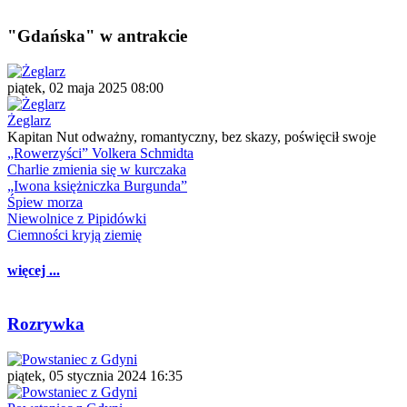
"Gdańska" w antrakcie
piątek, 02 maja 2025 08:00
Żeglarz
Kapitan Nut odważny, romantyczny, bez skazy, poświęcił swoje
„Rowerzyści” Volkera Schmidta
Charlie zmienia się w kurczaka
„Iwona księżniczka Burgunda”
Śpiew morza
Niewolnice z Pipidówki
Ciemności kryją ziemię
więcej ...
Rozrywka
piątek, 05 stycznia 2024 16:35