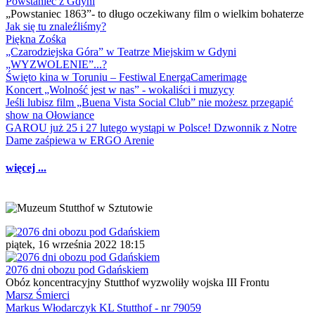
Powstaniec z Gdyni
„Powstaniec 1863”- to długo oczekiwany film o wielkim bohaterze
Jak się tu znaleźliśmy?
Piękna Zośka
„Czarodziejska Góra” w Teatrze Miejskim w Gdyni
„WYZWOLENIE”...?
Święto kina w Toruniu – Festiwal EnergaCamerimage
Koncert „Wolność jest w nas” - wokaliści i muzycy
Jeśli lubisz film „Buena Vista Social Club” nie możesz przegapić
show na Ołowiance
GAROU już 25 i 27 lutego wystąpi w Polsce! Dzwonnik z Notre
Dame zaśpiewa w ERGO Arenie
więcej ...
piątek, 16 września 2022 18:15
2076 dni obozu pod Gdańskiem
Obóz koncentracyjny Stutthof wyzwoliły wojska III Frontu
Marsz Śmierci
Markus Włodarczyk KL Stutthof - nr 79059