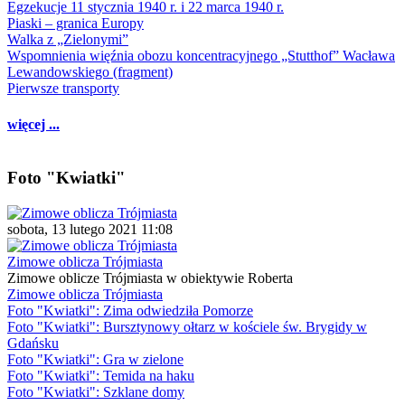
Egzekucje 11 stycznia 1940 r. i 22 marca 1940 r.
Piaski – granica Europy
Walka z „Zielonymi”
Wspomnienia więźnia obozu koncentracyjnego „Stutthof” Wacława
Lewandowskiego (fragment)
Pierwsze transporty
więcej ...
Foto "Kwiatki"
sobota, 13 lutego 2021 11:08
Zimowe oblicza Trójmiasta
Zimowe oblicze Trójmiasta w obiektywie Roberta
Zimowe oblicza Trójmiasta
Foto "Kwiatki": Zima odwiedziła Pomorze
Foto "Kwiatki": Bursztynowy ołtarz w kościele św. Brygidy w
Gdańsku
Foto "Kwiatki": Gra w zielone
Foto "Kwiatki": Temida na haku
Foto "Kwiatki": Szklane domy