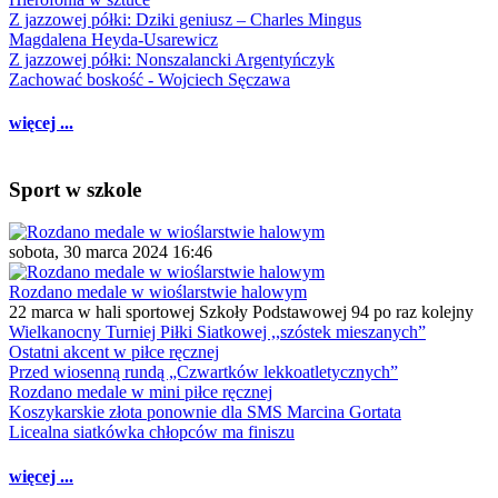
Z jazzowej półki: Dziki geniusz – Charles Mingus
Magdalena Heyda-Usarewicz
Z jazzowej półki: Nonszalancki Argentyńczyk
Zachować boskość - Wojciech Sęczawa
więcej ...
Sport w szkole
sobota, 30 marca 2024 16:46
Rozdano medale w wioślarstwie halowym
22 marca w hali sportowej Szkoły Podstawowej 94 po raz kolejny
Wielkanocny Turniej Piłki Siatkowej ,,szóstek mieszanych”
Ostatni akcent w piłce ręcznej
Przed wiosenną rundą „Czwartków lekkoatletycznych”
Rozdano medale w mini piłce ręcznej
Koszykarskie złota ponownie dla SMS Marcina Gortata
Licealna siatkówka chłopców ma finiszu
więcej ...