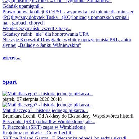
Czytaj historię u źródła. 45 lat "Tygodnika Solidarność"
Gdańsk upamiętnił...
Prawo prawa koalicji KO/PSL - wyprawka last minute dla minister
(PO)lityczny dobytek Tuska - (KO)lonizacja pomorskich szpitali
na... garbach chorych
Włodek Szymański zszedł z trasy...
Gdańscy radni: "nie" dla honorowania UPA
Nie żyje Krzysztof Dowgiałło, wybitny opozycjonista PRL, autor
słynnej „Ballady o Janku Wiśniewskim”
więcej ...
Sport
piątek, 07 sierpnia 2026 20:48
Mati dlaczego? - historia jednego piłkarza...
Bramkarz Lechii. Od A-klasy do Ekstraklasy. Współtwórca historii
Pieczonka (SKT) odpadł w Wimbledonie, ale...
F. Pieczonka (SKT) zagra w Wimbledonie
Krajobraz po bitwie... Co w Lechii...
SKT na Roland Garros - F. Pieczonka odpadł, bo sędzia ukradł...