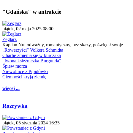
"Gdańska" w antrakcie
piątek, 02 maja 2025 08:00
Żeglarz
Kapitan Nut odważny, romantyczny, bez skazy, poświęcił swoje
„Rowerzyści” Volkera Schmidta
Charlie zmienia się w kurczaka
„Iwona księżniczka Burgunda”
Śpiew morza
Niewolnice z Pipidówki
Ciemności kryją ziemię
więcej ...
Rozrywka
piątek, 05 stycznia 2024 16:35