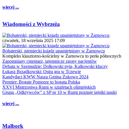
więcej ...
Wiadomości z Wybrzeża
czwartek, 18 września 2025 17:09
Bohaterski, niemiecki ksiądz upamiętniony w Żarnowcu
Kompleks klasztorno-kościelny w Żarnowcu to perła północnych
Zapomniany cmentarz, tajemnicze zgony pacjentów
Debata w Szemudzie: Dołkowski pyta, Kalkowski kluczy
Łukasz Brządkowski: Ostra gra w Tczewie
Kandydaci KWW Nasza Gmina Żukowo 2024
Premier: Bogate Pomorze to bogata Polska
XXVI Mistrzostwa Rumi w sztafetach olimpijskich
Grupa „Odkrywców” z SP nr 10 w Rumi poznaje tajniki nauki
więcej ...
Malbork