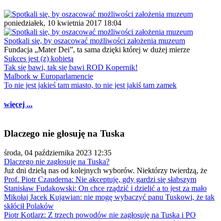
poniedziałek, 10 kwietnia 2017 18:04
Spotkali się, by oszacować możliwości założenia muzeum
Fundacja „Mater Dei”, ta sama dzięki której w dużej mierze
Sukces jest (z) kobietą
Tak się bawi, tak się bawi ROD Kopernik!
Malbork w Europarlamencie
To nie jest jakieś tam miasto, to nie jest jakiś tam zamek
więcej ...
Dlaczego nie głosuję na Tuska
środa, 04 października 2023 12:35
Dlaczego nie zagłosuję na Tuska?
Już dni dzielą nas od kolejnych wyborów. Niektórzy twierdzą, że
Prof. Piotr Czauderna: Nie akceptuję, gdy gardzi się słabszym
Stanisław Fudakowski: On chce rządzić i dzielić a to jest za mało
Mikołaj Jacek Kujawian: nie mogę wybaczyć panu Tuskowi, że tak
skłócił Polaków
Piotr Kotlarz: Z trzech powodów nie zagłosuję na Tuska i PO