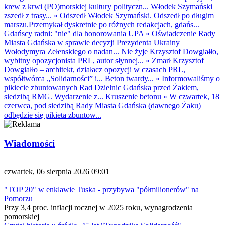
krew z krwi (PO)morskiej kultury polityczn...
Włodek Szymański
zszedł z trasy...
»
Odszedł Włodek Szymański. Odszedł po długim
marszu.Przemykał dyskretnie po różnych redakcjach, gdańs...
Gdańscy radni: "nie" dla honorowania UPA
»
Oświadczenie Rady
Miasta Gdańska w sprawie decyzji Prezydenta Ukrainy
Wołodymyra Zełenskiego o nadan...
Nie żyje Krzysztof Dowgiałło,
wybitny opozycjonista PRL, autor słynnej...
»
Zmarł Krzysztof
Dowgiałło – architekt, działacz opozycji w czasach PRL,
współtwórca „Solidarności” i...
Beton twardy...
»
Informowaliśmy o
pikiecie zbuntowanych Rad Dzielnic Gdańska przed Żakiem,
siedzibą RMG. Wydarzenie z...
Kruszenie betonu
»
W czwartek, 18
czerwca, pod siedzibą Rady Miasta Gdańska (dawnego Żaku)
odbędzie się pikieta zbuntow...
Wiadomości
czwartek, 06 sierpnia 2026 09:01
"TOP 20" w enklawie Tuska - przybywa "półmilionerów" na
Pomorzu
Przy 3,4 proc. inflacji rocznej w 2025 roku, wynagrodzenia
pomorskiej