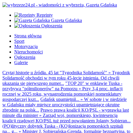
Reprinty
Gazeta Gdańska
Ogłoszenia
Strona główna
Sport
Motoryzacja
Nieruchomości
Ogłoszenia
Galerie
Czytaj historię u źródła. 45 lat "Tygodnika Solidarność"
»
Tygodnik
Solidarność obchodzi w tym roku 45-lecie istnienia. Od chwili
ukazania się pierwszego numer...
"TOP 20" w enklawie Tuska -
przybywa "półmilionerów" na Pomorzu
»
Przy 3,4 proc. inflacji
rocznej w 2025 roku, wynagrodzenia pomorskiej nomenklatury
gospodarczej kszt...
Gdańsk upamiętnił...
»
W sobotę i w niedzielę
w Gdańsku miały miejsce uroczystości upamiętniające okrutne
zbrodnie na polsk...
Prawo prawa koalicji KO/PSL - wyprawka last
minute dla minister
»
Zarząd woj. pomorskiego, kwintesencja
koalicji rządowej KO/PSL tuż przed powołaniem Jolanty Sobieran...
(PO)lityczny dobytek Tuska - (KO)lonizacja pomorskich szpitali
na... g...
»
Minister J. Sobierańska-Grenda, formalnie bezpartyjna, to