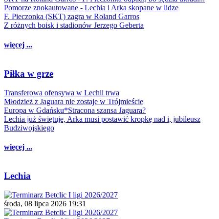
Pomorze znokautowane - Lechia i Arka skopane w lidze
F. Pieczonka (SKT) zagra w Roland Garros
Z różnych boisk i stadionów Jerzego Geberta
więcej ...
Piłka w grze
Transferowa ofensywa w Lechii trwa
Młodzież z Jaguara nie zostaje w Trójmieście
Europa w Gdańsku*Stracona szansa Jaguara?
Lechia już świętuje, Arka musi postawić kropkę nad i, jubileusz
Budziwojskiego
więcej ...
Lechia
środa, 08 lipca 2026 19:31