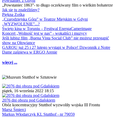
Powstaniec z Gdyni
„Powstaniec 1863”- to długo oczekiwany film o wielkim bohaterze
Jak się tu znaleźliśmy?
Piękna Zośka
„Czarodziejska Góra” w Teatrze Miejskim w Gdyni
„WYZWOLENIE”...?
Święto kina w Toruniu – Festiwal EnergaCamerimage
Koncert „Wolność jest w nas” - wokaliści i muzycy
Jeśli lubisz film „Buena Vista Social Club” nie możesz przegapić
show na Ołowiance
GAROU już 25 i 27 lutego wystąpi w Polsce! Dzwonnik z Notre
Dame zaśpiewa w ERGO Arenie
więcej ...
piątek, 16 września 2022 18:15
2076 dni obozu pod Gdańskiem
Obóz koncentracyjny Stutthof wyzwoliły wojska III Frontu
Marsz Śmierci
Markus Włodarczyk KL Stutthof - nr 79059