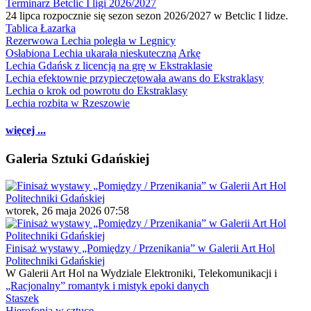
Terminarz Betclic I ligi 2026/2027
24 lipca rozpocznie się sezon sezon 2026/2027 w Betclic I lidze.
Tablica Łazarka
Rezerwowa Lechia poległa w Legnicy
Osłabiona Lechia ukarała nieskuteczną Arkę
Lechia Gdańsk z licencją na grę w Ekstraklasie
Lechia efektownie przypieczętowała awans do Ekstraklasy
Lechia o krok od powrotu do Ekstraklasy
Lechia rozbita w Rzeszowie
więcej ...
Galeria Sztuki Gdańskiej
wtorek, 26 maja 2026 07:58
Finisaż wystawy „Pomiędzy / Przenikania” w Galerii Art Hol
Politechniki Gdańskiej
W Galerii Art Hol na Wydziale Elektroniki, Telekomunikacji i
„Racjonalny” romantyk i mistyk epoki danych
Staszek
Hierofonia w sztuce