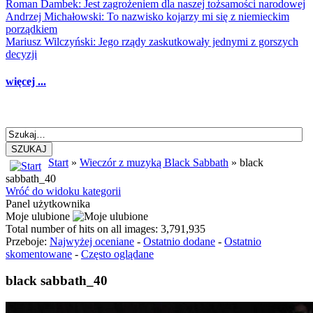
Roman Dambek: Jest zagrożeniem dla naszej tożsamości narodowej
Andrzej Michałowski: To nazwisko kojarzy mi się z niemieckim
porządkiem
Mariusz Wilczyński: Jego rządy zaskutkowały jednymi z gorszych
decyzji
więcej ...
SZUKAJ
Start
»
Wieczór z muzyką Black Sabbath
» black
sabbath_40
Wróć do widoku kategorii
Panel użytkownika
Moje ulubione
Total number of hits on all images: 3,791,935
Przeboje:
Najwyżej oceniane
-
Ostatnio dodane
-
Ostatnio
skomentowane
-
Często oglądane
black sabbath_40