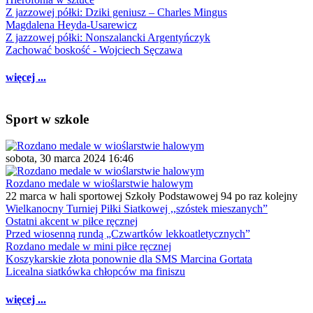
Z jazzowej półki: Dziki geniusz – Charles Mingus
Magdalena Heyda-Usarewicz
Z jazzowej półki: Nonszalancki Argentyńczyk
Zachować boskość - Wojciech Sęczawa
więcej ...
Sport w szkole
sobota, 30 marca 2024 16:46
Rozdano medale w wioślarstwie halowym
22 marca w hali sportowej Szkoły Podstawowej 94 po raz kolejny
Wielkanocny Turniej Piłki Siatkowej ,,szóstek mieszanych”
Ostatni akcent w piłce ręcznej
Przed wiosenną rundą „Czwartków lekkoatletycznych”
Rozdano medale w mini piłce ręcznej
Koszykarskie złota ponownie dla SMS Marcina Gortata
Licealna siatkówka chłopców ma finiszu
więcej ...