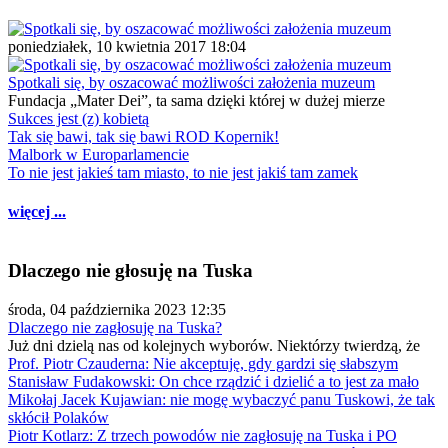
poniedziałek, 10 kwietnia 2017 18:04
Spotkali się, by oszacować możliwości założenia muzeum
Fundacja „Mater Dei”, ta sama dzięki której w dużej mierze
Sukces jest (z) kobietą
Tak się bawi, tak się bawi ROD Kopernik!
Malbork w Europarlamencie
To nie jest jakieś tam miasto, to nie jest jakiś tam zamek
więcej ...
Dlaczego nie głosuję na Tuska
środa, 04 października 2023 12:35
Dlaczego nie zagłosuję na Tuska?
Już dni dzielą nas od kolejnych wyborów. Niektórzy twierdzą, że
Prof. Piotr Czauderna: Nie akceptuję, gdy gardzi się słabszym
Stanisław Fudakowski: On chce rządzić i dzielić a to jest za mało
Mikołaj Jacek Kujawian: nie mogę wybaczyć panu Tuskowi, że tak
skłócił Polaków
Piotr Kotlarz: Z trzech powodów nie zagłosuję na Tuska i PO