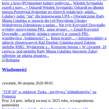
krew z krwi (PO)morskiej kultury polityczn...
Włodek Szymański
zszedł z trasy...
»
Odszedł Włodek Szymański. Odszedł po długim
marszu.Przemykał dyskretnie po różnych redakcjach, gdańs...
Gdańscy radni: "nie" dla honorowania UPA
»
Oświadczenie Rady
Miasta Gdańska w sprawie decyzji Prezydenta Ukrainy
Wołodymyra Zełenskiego o nadan...
Nie żyje Krzysztof Dowgiałło,
wybitny opozycjonista PRL, autor słynnej...
»
Zmarł Krzysztof
Dowgiałło – architekt, działacz opozycji w czasach PRL,
współtwórca „Solidarności” i...
Beton twardy...
»
Informowaliśmy o
pikiecie zbuntowanych Rad Dzielnic Gdańska przed Żakiem,
siedzibą RMG. Wydarzenie z...
Kruszenie betonu
»
W czwartek, 18
czerwca, pod siedzibą Rady Miasta Gdańska (dawnego Żaku)
odbędzie się pikieta zbuntow...
Wiadomości
czwartek, 06 sierpnia 2026 09:01
"TOP 20" w enklawie Tuska - przybywa "półmilionerów" na
Pomorzu
Przy 3,4 proc. inflacji rocznej w 2025 roku, wynagrodzenia
pomorskiej