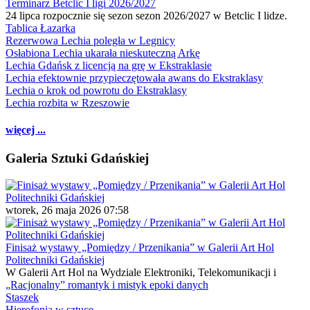
Terminarz Betclic I ligi 2026/2027
24 lipca rozpocznie się sezon sezon 2026/2027 w Betclic I lidze.
Tablica Łazarka
Rezerwowa Lechia poległa w Legnicy
Osłabiona Lechia ukarała nieskuteczną Arkę
Lechia Gdańsk z licencją na grę w Ekstraklasie
Lechia efektownie przypieczętowała awans do Ekstraklasy
Lechia o krok od powrotu do Ekstraklasy
Lechia rozbita w Rzeszowie
więcej ...
Galeria Sztuki Gdańskiej
wtorek, 26 maja 2026 07:58
Finisaż wystawy „Pomiędzy / Przenikania” w Galerii Art Hol
Politechniki Gdańskiej
W Galerii Art Hol na Wydziale Elektroniki, Telekomunikacji i
„Racjonalny” romantyk i mistyk epoki danych
Staszek
Hierofonia w sztuce