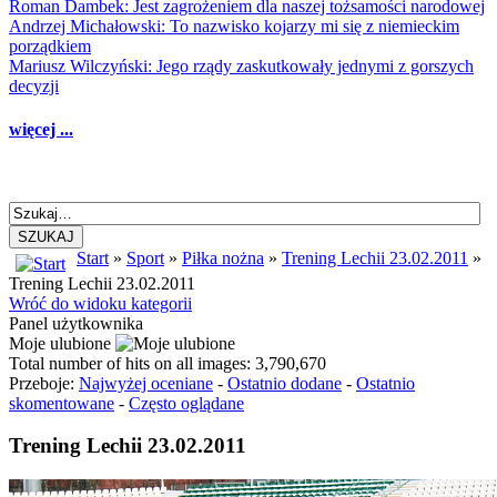
Roman Dambek: Jest zagrożeniem dla naszej tożsamości narodowej
Andrzej Michałowski: To nazwisko kojarzy mi się z niemieckim
porządkiem
Mariusz Wilczyński: Jego rządy zaskutkowały jednymi z gorszych
decyzji
więcej ...
SZUKAJ
Start
»
Sport
»
Piłka nożna
»
Trening Lechii 23.02.2011
»
Trening Lechii 23.02.2011
Wróć do widoku kategorii
Panel użytkownika
Moje ulubione
Total number of hits on all images: 3,790,670
Przeboje:
Najwyżej oceniane
-
Ostatnio dodane
-
Ostatnio
skomentowane
-
Często oglądane
Trening Lechii 23.02.2011