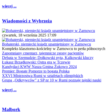
więcej ...
Wiadomości z Wybrzeża
czwartek, 18 września 2025 17:09
Bohaterski, niemiecki ksiądz upamiętniony w Żarnowcu
Kompleks klasztorno-kościelny w Żarnowcu to perła północnych
Zapomniany cmentarz, tajemnicze zgony pacjentów
Debata w Szemudzie: Dołkowski pyta, Kalkowski kluczy
Łukasz Brządkowski: Ostra gra w Tczewie
Kandydaci KWW Nasza Gmina Żukowo 2024
Premier: Bogate Pomorze to bogata Polska
XXVI Mistrzostwa Rumi w sztafetach olimpijskich
Grupa „Odkrywców” z SP nr 10 w Rumi poznaje tajniki nauki
więcej ...
Malbork