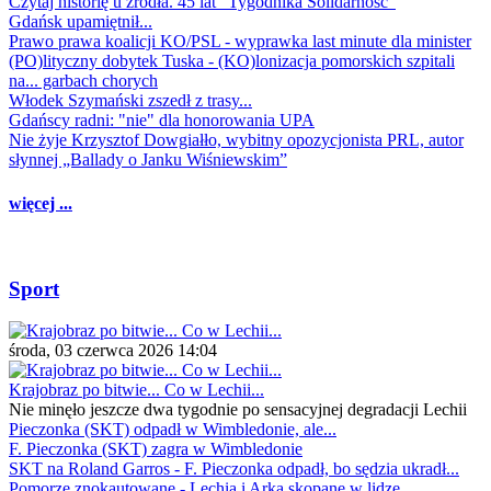
Czytaj historię u źródła. 45 lat "Tygodnika Solidarność"
Gdańsk upamiętnił...
Prawo prawa koalicji KO/PSL - wyprawka last minute dla minister
(PO)lityczny dobytek Tuska - (KO)lonizacja pomorskich szpitali
na... garbach chorych
Włodek Szymański zszedł z trasy...
Gdańscy radni: "nie" dla honorowania UPA
Nie żyje Krzysztof Dowgiałło, wybitny opozycjonista PRL, autor
słynnej „Ballady o Janku Wiśniewskim”
więcej ...
Sport
środa, 03 czerwca 2026 14:04
Krajobraz po bitwie... Co w Lechii...
Nie minęło jeszcze dwa tygodnie po sensacyjnej degradacji Lechii
Pieczonka (SKT) odpadł w Wimbledonie, ale...
F. Pieczonka (SKT) zagra w Wimbledonie
SKT na Roland Garros - F. Pieczonka odpadł, bo sędzia ukradł...
Pomorze znokautowane - Lechia i Arka skopane w lidze