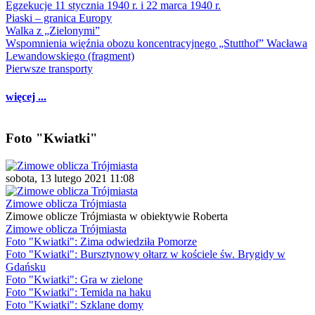
Egzekucje 11 stycznia 1940 r. i 22 marca 1940 r.
Piaski – granica Europy
Walka z „Zielonymi”
Wspomnienia więźnia obozu koncentracyjnego „Stutthof” Wacława
Lewandowskiego (fragment)
Pierwsze transporty
więcej ...
Foto "Kwiatki"
sobota, 13 lutego 2021 11:08
Zimowe oblicza Trójmiasta
Zimowe oblicze Trójmiasta w obiektywie Roberta
Zimowe oblicza Trójmiasta
Foto "Kwiatki": Zima odwiedziła Pomorze
Foto "Kwiatki": Bursztynowy ołtarz w kościele św. Brygidy w
Gdańsku
Foto "Kwiatki": Gra w zielone
Foto "Kwiatki": Temida na haku
Foto "Kwiatki": Szklane domy