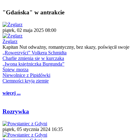
"Gdańska" w antrakcie
piątek, 02 maja 2025 08:00
Żeglarz
Kapitan Nut odważny, romantyczny, bez skazy, poświęcił swoje
„Rowerzyści” Volkera Schmidta
Charlie zmienia się w kurczaka
„Iwona księżniczka Burgunda”
Śpiew morza
Niewolnice z Pipidówki
Ciemności kryją ziemię
więcej ...
Rozrywka
piątek, 05 stycznia 2024 16:35