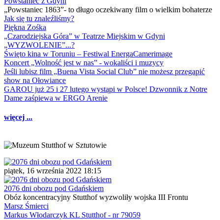
Powstaniec z Gdyni
„Powstaniec 1863”- to długo oczekiwany film o wielkim bohaterze
Jak się tu znaleźliśmy?
Piękna Zośka
„Czarodziejska Góra” w Teatrze Miejskim w Gdyni
„WYZWOLENIE”...?
Święto kina w Toruniu – Festiwal EnergaCamerimage
Koncert „Wolność jest w nas” - wokaliści i muzycy
Jeśli lubisz film „Buena Vista Social Club” nie możesz przegapić
show na Ołowiance
GAROU już 25 i 27 lutego wystąpi w Polsce! Dzwonnik z Notre
Dame zaśpiewa w ERGO Arenie
więcej ...
piątek, 16 września 2022 18:15
2076 dni obozu pod Gdańskiem
Obóz koncentracyjny Stutthof wyzwoliły wojska III Frontu
Marsz Śmierci
Markus Włodarczyk KL Stutthof - nr 79059