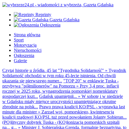
Reprinty
Gazeta Gdańska
Ogłoszenia
Strona główna
Sport
Motoryzacja
Nieruchomości
Ogłoszenia
Galerie
Czytaj historię u źródła. 45 lat "Tygodnika Solidarność"
»
Tygodnik
Solidarność obchodzi w tym roku 45-lecie istnienia. Od chwili
ukazania się pierwszego numer...
"TOP 20" w enklawie Tuska -
przybywa "półmilionerów" na Pomorzu
»
Przy 3,4 proc. inflacji
rocznej w 2025 roku, wynagrodzenia pomorskiej nomenklatury
gospodarczej kszt...
Gdańsk upamiętnił...
»
W sobotę i w niedzielę
w Gdańsku miały miejsce uroczystości upamiętniające okrutne
zbrodnie na polsk...
Prawo prawa koalicji KO/PSL - wyprawka last
minute dla minister
»
Zarząd woj. pomorskiego, kwintesencja
koalicji rządowej KO/PSL tuż przed powołaniem Jolanty Sobieran...
(PO)lityczny dobytek Tuska - (KO)lonizacja pomorskich szpitali
na... g...
»
Minister J. Sobierańska-Grenda, formalnie bezpartyjna, to