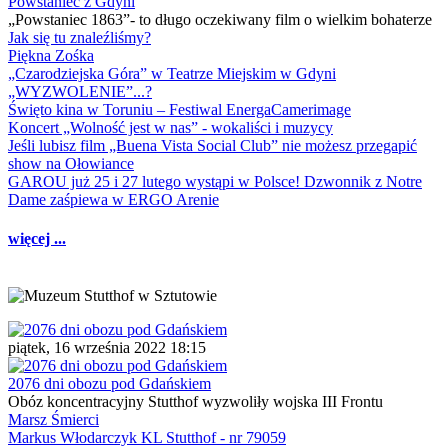
Powstaniec z Gdyni
„Powstaniec 1863”- to długo oczekiwany film o wielkim bohaterze
Jak się tu znaleźliśmy?
Piękna Zośka
„Czarodziejska Góra” w Teatrze Miejskim w Gdyni
„WYZWOLENIE”...?
Święto kina w Toruniu – Festiwal EnergaCamerimage
Koncert „Wolność jest w nas” - wokaliści i muzycy
Jeśli lubisz film „Buena Vista Social Club” nie możesz przegapić
show na Ołowiance
GAROU już 25 i 27 lutego wystąpi w Polsce! Dzwonnik z Notre
Dame zaśpiewa w ERGO Arenie
więcej ...
piątek, 16 września 2022 18:15
2076 dni obozu pod Gdańskiem
Obóz koncentracyjny Stutthof wyzwoliły wojska III Frontu
Marsz Śmierci
Markus Włodarczyk KL Stutthof - nr 79059