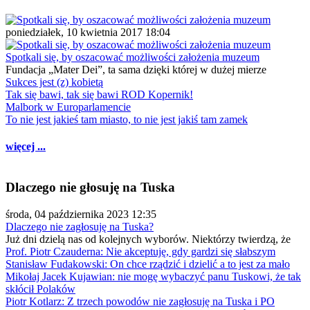
poniedziałek, 10 kwietnia 2017 18:04
Spotkali się, by oszacować możliwości założenia muzeum
Fundacja „Mater Dei”, ta sama dzięki której w dużej mierze
Sukces jest (z) kobietą
Tak się bawi, tak się bawi ROD Kopernik!
Malbork w Europarlamencie
To nie jest jakieś tam miasto, to nie jest jakiś tam zamek
więcej ...
Dlaczego nie głosuję na Tuska
środa, 04 października 2023 12:35
Dlaczego nie zagłosuję na Tuska?
Już dni dzielą nas od kolejnych wyborów. Niektórzy twierdzą, że
Prof. Piotr Czauderna: Nie akceptuję, gdy gardzi się słabszym
Stanisław Fudakowski: On chce rządzić i dzielić a to jest za mało
Mikołaj Jacek Kujawian: nie mogę wybaczyć panu Tuskowi, że tak
skłócił Polaków
Piotr Kotlarz: Z trzech powodów nie zagłosuję na Tuska i PO