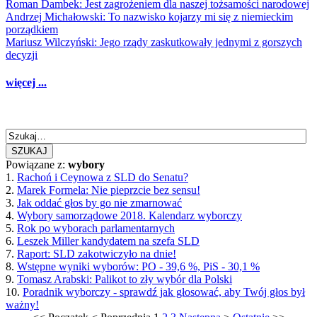
Roman Dambek: Jest zagrożeniem dla naszej tożsamości narodowej
Andrzej Michałowski: To nazwisko kojarzy mi się z niemieckim
porządkiem
Mariusz Wilczyński: Jego rządy zaskutkowały jednymi z gorszych
decyzji
więcej ...
SZUKAJ
Powiązane z:
wybory
1.
Rachoń i Ceynowa z SLD do Senatu?
2.
Marek Formela: Nie pieprzcie bez sensu!
3.
Jak oddać głos by go nie zmarnować
4.
Wybory samorządowe 2018. Kalendarz wyborczy
5.
Rok po wyborach parlamentarnych
6.
Leszek Miller kandydatem na szefa SLD
7.
Raport: SLD zakotwiczyło na dnie!
8.
Wstępne wyniki wyborów: PO - 39,6 %, PiS - 30,1 %
9.
Tomasz Arabski: Palikot to zły wybór dla Polski
10.
Poradnik wyborczy - sprawdź jak głosować, aby Twój głos był
ważny!