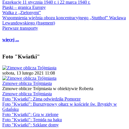
Egzekucje 11 stycznia 1940 r. i 22 marca 1940 r.
Piaski – granica Europy
Walka z „Zielonymi”
Wspomnienia więźnia obozu koncentracyjnego „Stutthof” Wacława
Lewandowskiego (fragment)
Pierwsze transporty
więcej ...
Foto "Kwiatki"
sobota, 13 lutego 2021 11:08
Zimowe oblicza Trójmiasta
Zimowe oblicze Trójmiasta w obiektywie Roberta
Zimowe oblicza Trójmiasta
Foto "Kwiatki": Zima odwiedziła Pomorze
Foto "Kwiatki": Bursztynowy ołtarz w kościele św. Brygidy w
Gdańsku
Foto "Kwiatki": Gra w zielone
Foto "Kwiatki": Temida na haku
Foto "Kwiatki": Szklane domy