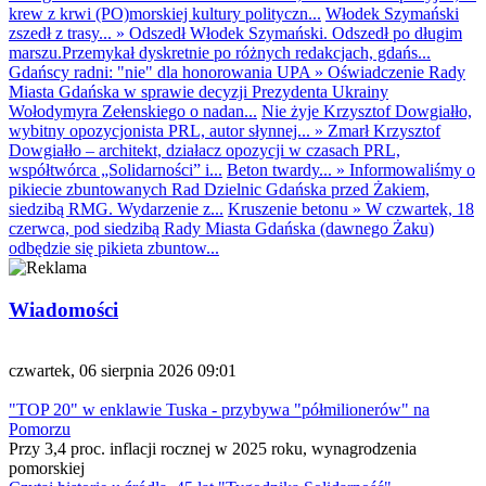
krew z krwi (PO)morskiej kultury polityczn...
Włodek Szymański
zszedł z trasy...
»
Odszedł Włodek Szymański. Odszedł po długim
marszu.Przemykał dyskretnie po różnych redakcjach, gdańs...
Gdańscy radni: "nie" dla honorowania UPA
»
Oświadczenie Rady
Miasta Gdańska w sprawie decyzji Prezydenta Ukrainy
Wołodymyra Zełenskiego o nadan...
Nie żyje Krzysztof Dowgiałło,
wybitny opozycjonista PRL, autor słynnej...
»
Zmarł Krzysztof
Dowgiałło – architekt, działacz opozycji w czasach PRL,
współtwórca „Solidarności” i...
Beton twardy...
»
Informowaliśmy o
pikiecie zbuntowanych Rad Dzielnic Gdańska przed Żakiem,
siedzibą RMG. Wydarzenie z...
Kruszenie betonu
»
W czwartek, 18
czerwca, pod siedzibą Rady Miasta Gdańska (dawnego Żaku)
odbędzie się pikieta zbuntow...
Wiadomości
czwartek, 06 sierpnia 2026 09:01
"TOP 20" w enklawie Tuska - przybywa "półmilionerów" na
Pomorzu
Przy 3,4 proc. inflacji rocznej w 2025 roku, wynagrodzenia
pomorskiej