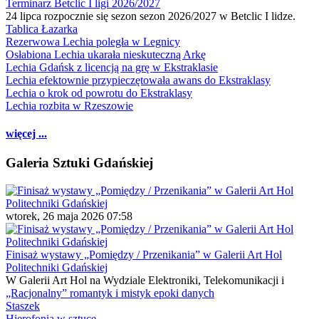
Terminarz Betclic I ligi 2026/2027
24 lipca rozpocznie się sezon sezon 2026/2027 w Betclic I lidze.
Tablica Łazarka
Rezerwowa Lechia poległa w Legnicy
Osłabiona Lechia ukarała nieskuteczną Arkę
Lechia Gdańsk z licencją na grę w Ekstraklasie
Lechia efektownie przypieczętowała awans do Ekstraklasy
Lechia o krok od powrotu do Ekstraklasy
Lechia rozbita w Rzeszowie
więcej ...
Galeria Sztuki Gdańskiej
wtorek, 26 maja 2026 07:58
Finisaż wystawy „Pomiędzy / Przenikania” w Galerii Art Hol
Politechniki Gdańskiej
W Galerii Art Hol na Wydziale Elektroniki, Telekomunikacji i
„Racjonalny” romantyk i mistyk epoki danych
Staszek
Hierofonia w sztuce