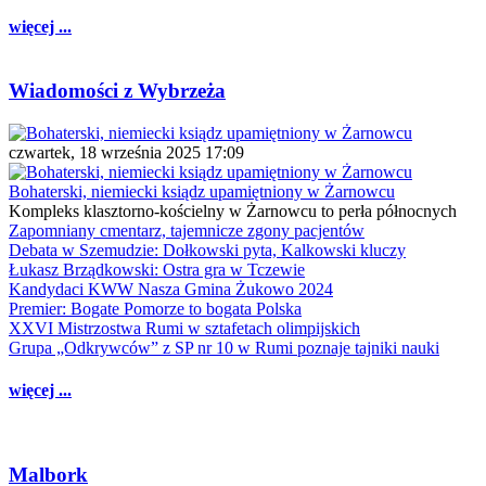
więcej ...
Wiadomości z Wybrzeża
czwartek, 18 września 2025 17:09
Bohaterski, niemiecki ksiądz upamiętniony w Żarnowcu
Kompleks klasztorno-kościelny w Żarnowcu to perła północnych
Zapomniany cmentarz, tajemnicze zgony pacjentów
Debata w Szemudzie: Dołkowski pyta, Kalkowski kluczy
Łukasz Brządkowski: Ostra gra w Tczewie
Kandydaci KWW Nasza Gmina Żukowo 2024
Premier: Bogate Pomorze to bogata Polska
XXVI Mistrzostwa Rumi w sztafetach olimpijskich
Grupa „Odkrywców” z SP nr 10 w Rumi poznaje tajniki nauki
więcej ...
Malbork