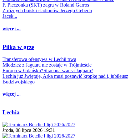
F. Pieczonka (SKT) zagra w Roland Garros
Z różnych boisk i stadionów Jerzego Geberta
Jacek...
więcej ...
Piłka w grze
Transferowa ofensywa w Lechii trwa
Młodzież z Jaguara nie zostaje w Trójmieście
Europa w Gdańsku*Stracona szansa Jaguara?
Lechia już świętuje, Arka musi postawić kropkę nad i, jubileusz
Budziwojskiego
więcej ...
Lechia
środa, 08 lipca 2026 19:31