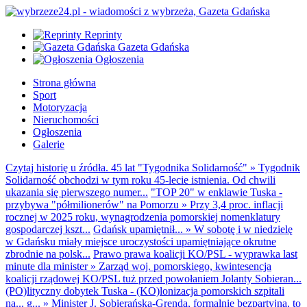
Reprinty
Gazeta Gdańska
Ogłoszenia
Strona główna
Sport
Motoryzacja
Nieruchomości
Ogłoszenia
Galerie
Czytaj historię u źródła. 45 lat "Tygodnika Solidarność"
»
Tygodnik
Solidarność obchodzi w tym roku 45-lecie istnienia. Od chwili
ukazania się pierwszego numer...
"TOP 20" w enklawie Tuska -
przybywa "półmilionerów" na Pomorzu
»
Przy 3,4 proc. inflacji
rocznej w 2025 roku, wynagrodzenia pomorskiej nomenklatury
gospodarczej kszt...
Gdańsk upamiętnił...
»
W sobotę i w niedzielę
w Gdańsku miały miejsce uroczystości upamiętniające okrutne
zbrodnie na polsk...
Prawo prawa koalicji KO/PSL - wyprawka last
minute dla minister
»
Zarząd woj. pomorskiego, kwintesencja
koalicji rządowej KO/PSL tuż przed powołaniem Jolanty Sobieran...
(PO)lityczny dobytek Tuska - (KO)lonizacja pomorskich szpitali
na... g...
»
Minister J. Sobierańska-Grenda, formalnie bezpartyjna, to