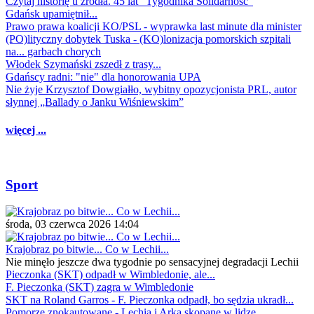
Czytaj historię u źródła. 45 lat "Tygodnika Solidarność"
Gdańsk upamiętnił...
Prawo prawa koalicji KO/PSL - wyprawka last minute dla minister
(PO)lityczny dobytek Tuska - (KO)lonizacja pomorskich szpitali
na... garbach chorych
Włodek Szymański zszedł z trasy...
Gdańscy radni: "nie" dla honorowania UPA
Nie żyje Krzysztof Dowgiałło, wybitny opozycjonista PRL, autor
słynnej „Ballady o Janku Wiśniewskim”
więcej ...
Sport
środa, 03 czerwca 2026 14:04
Krajobraz po bitwie... Co w Lechii...
Nie minęło jeszcze dwa tygodnie po sensacyjnej degradacji Lechii
Pieczonka (SKT) odpadł w Wimbledonie, ale...
F. Pieczonka (SKT) zagra w Wimbledonie
SKT na Roland Garros - F. Pieczonka odpadł, bo sędzia ukradł...
Pomorze znokautowane - Lechia i Arka skopane w lidze