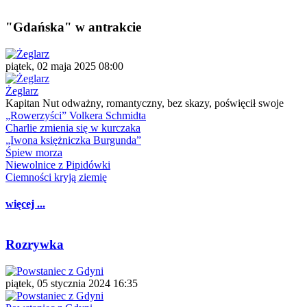
"Gdańska" w antrakcie
piątek, 02 maja 2025 08:00
Żeglarz
Kapitan Nut odważny, romantyczny, bez skazy, poświęcił swoje
„Rowerzyści” Volkera Schmidta
Charlie zmienia się w kurczaka
„Iwona księżniczka Burgunda”
Śpiew morza
Niewolnice z Pipidówki
Ciemności kryją ziemię
więcej ...
Rozrywka
piątek, 05 stycznia 2024 16:35