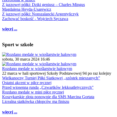
Z jazzowej półki: Dziki geniusz – Charles Mingus
Magdalena Heyda-Usarewicz
Z jazzowej półki: Nonszalancki Argentyńczyk
Zachować boskość - Wojciech Sęczawa
więcej ...
Sport w szkole
sobota, 30 marca 2024 16:46
Rozdano medale w wioślarstwie halowym
22 marca w hali sportowej Szkoły Podstawowej 94 po raz kolejny
Wielkanocny Turniej Piłki Siatkowej ,,szóstek mieszanych”
Ostatni akcent w piłce ręcznej
Przed wiosenną rundą „Czwartków lekkoatletycznych”
Rozdano medale w mini piłce ręcznej
Koszykarskie złota ponownie dla SMS Marcina Gortata
Licealna siatkówka chłopców ma finiszu
więcej ...