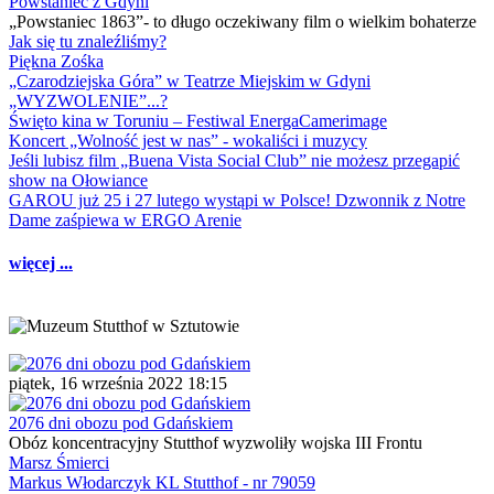
Powstaniec z Gdyni
„Powstaniec 1863”- to długo oczekiwany film o wielkim bohaterze
Jak się tu znaleźliśmy?
Piękna Zośka
„Czarodziejska Góra” w Teatrze Miejskim w Gdyni
„WYZWOLENIE”...?
Święto kina w Toruniu – Festiwal EnergaCamerimage
Koncert „Wolność jest w nas” - wokaliści i muzycy
Jeśli lubisz film „Buena Vista Social Club” nie możesz przegapić
show na Ołowiance
GAROU już 25 i 27 lutego wystąpi w Polsce! Dzwonnik z Notre
Dame zaśpiewa w ERGO Arenie
więcej ...
piątek, 16 września 2022 18:15
2076 dni obozu pod Gdańskiem
Obóz koncentracyjny Stutthof wyzwoliły wojska III Frontu
Marsz Śmierci
Markus Włodarczyk KL Stutthof - nr 79059