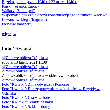
Egzekucje 11 stycznia 1940 r. i 22 marca 1940 r.
Piaski – granica Europy
Walka z „Zielonymi”
Wspomnienia więźnia obozu koncentracyjnego „Stutthof” Wacława
Lewandowskiego (fragment)
Pierwsze transporty
więcej ...
Foto "Kwiatki"
sobota, 13 lutego 2021 11:08
Zimowe oblicza Trójmiasta
Zimowe oblicze Trójmiasta w obiektywie Roberta
Zimowe oblicza Trójmiasta
Foto "Kwiatki": Zima odwiedziła Pomorze
Foto "Kwiatki": Bursztynowy ołtarz w kościele św. Brygidy w
Gdańsku
Foto "Kwiatki": Gra w zielone
Foto "Kwiatki": Temida na haku
Foto "Kwiatki": Szklane domy