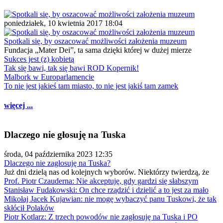
poniedziałek, 10 kwietnia 2017 18:04
Spotkali się, by oszacować możliwości założenia muzeum
Fundacja „Mater Dei”, ta sama dzięki której w dużej mierze
Sukces jest (z) kobietą
Tak się bawi, tak się bawi ROD Kopernik!
Malbork w Europarlamencie
To nie jest jakieś tam miasto, to nie jest jakiś tam zamek
więcej ...
Dlaczego nie głosuję na Tuska
środa, 04 października 2023 12:35
Dlaczego nie zagłosuję na Tuska?
Już dni dzielą nas od kolejnych wyborów. Niektórzy twierdzą, że
Prof. Piotr Czauderna: Nie akceptuję, gdy gardzi się słabszym
Stanisław Fudakowski: On chce rządzić i dzielić a to jest za mało
Mikołaj Jacek Kujawian: nie mogę wybaczyć panu Tuskowi, że tak
skłócił Polaków
Piotr Kotlarz: Z trzech powodów nie zagłosuję na Tuska i PO