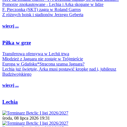
Pomorze znokautowane - Lechia i Arka skopane w lidze
F. Pieczonka (SKT) zagra w Roland Garros
Z różnych boisk i stadionów Jerzego Geberta
więcej ...
Piłka w grze
Transferowa ofensywa w Lechii trwa
Młodzież z Jaguara nie zostaje w Trójmieście
Europa w Gdańsku*Stracona szansa Jaguara?
Lechia już świętuje, Arka musi postawić kropkę nad i, jubileusz
Budziwojskiego
więcej ...
Lechia
środa, 08 lipca 2026 19:31