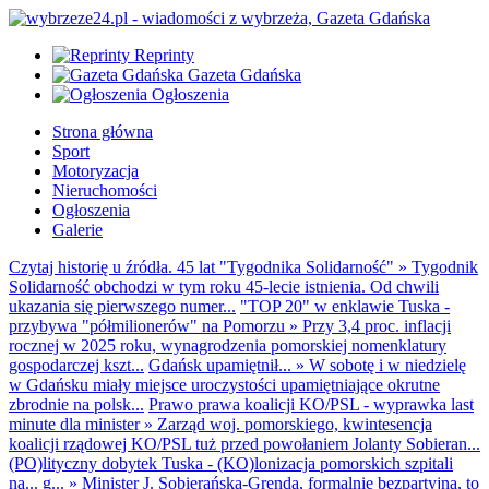
Reprinty
Gazeta Gdańska
Ogłoszenia
Strona główna
Sport
Motoryzacja
Nieruchomości
Ogłoszenia
Galerie
Czytaj historię u źródła. 45 lat "Tygodnika Solidarność"
»
Tygodnik
Solidarność obchodzi w tym roku 45-lecie istnienia. Od chwili
ukazania się pierwszego numer...
"TOP 20" w enklawie Tuska -
przybywa "półmilionerów" na Pomorzu
»
Przy 3,4 proc. inflacji
rocznej w 2025 roku, wynagrodzenia pomorskiej nomenklatury
gospodarczej kszt...
Gdańsk upamiętnił...
»
W sobotę i w niedzielę
w Gdańsku miały miejsce uroczystości upamiętniające okrutne
zbrodnie na polsk...
Prawo prawa koalicji KO/PSL - wyprawka last
minute dla minister
»
Zarząd woj. pomorskiego, kwintesencja
koalicji rządowej KO/PSL tuż przed powołaniem Jolanty Sobieran...
(PO)lityczny dobytek Tuska - (KO)lonizacja pomorskich szpitali
na... g...
»
Minister J. Sobierańska-Grenda, formalnie bezpartyjna, to