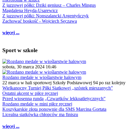
Z jazzowej półki: Dziki geniusz – Charles Mingus
Magdalena Heyda-Usarewicz
Z jazzowej półki: Nonszalancki Argentyńczyk
Zachować boskość - Wojciech Sęczawa
więcej ...
Sport w szkole
sobota, 30 marca 2024 16:46
Rozdano medale w wioślarstwie halowym
22 marca w hali sportowej Szkoły Podstawowej 94 po raz kolejny
Wielkanocny Turniej Piłki Siatkowej ,,szóstek mieszanych”
Ostatni akcent w piłce ręcznej
Przed wiosenną rundą „Czwartków lekkoatletycznych”
Rozdano medale w mini piłce ręcznej
Koszykarskie złota ponownie dla SMS Marcina Gortata
Licealna siatkówka chłopców ma finiszu
więcej ...