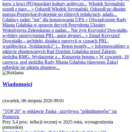
krew z krwi (PO)morskiej kultury polityczn...
Włodek Szymański
zszedł z trasy...
»
Odszedł Włodek Szymański. Odszedł po długim
marszu.Przemykał dyskretnie po różnych redakcjach, gdańs...
Gdańscy radni: "nie" dla honorowania UPA
»
Oświadczenie Rady
Miasta Gdańska w sprawie decyzji Prezydenta Ukrainy
Wołodymyra Zełenskiego o nadan...
Nie żyje Krzysztof Dowgiałło,
wybitny opozycjonista PRL, autor słynnej...
»
Zmarł Krzysztof
Dowgiałło – architekt, działacz opozycji w czasach PRL,
współtwórca „Solidarności” i...
Beton twardy...
»
Informowaliśmy o
pikiecie zbuntowanych Rad Dzielnic Gdańska przed Żakiem,
siedzibą RMG. Wydarzenie z...
Kruszenie betonu
»
W czwartek, 18
czerwca, pod siedzibą Rady Miasta Gdańska (dawnego Żaku)
odbędzie się pikieta zbuntow...
Wiadomości
czwartek, 06 sierpnia 2026 09:01
"TOP 20" w enklawie Tuska - przybywa "półmilionerów" na
Pomorzu
Przy 3,4 proc. inflacji rocznej w 2025 roku, wynagrodzenia
pomorskiej