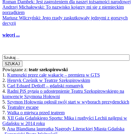
Roman Dambek: Jest zagrożeniem dla naszej tożsamości narodowej
Andrzej Michałowski: To nazwisko kojarzy mi się z niemieckim
porządkiem
Mariusz Wilczyński: Jego rządy zaskutkowały jednymi z gorszych
decyzji
więcej ...
SZUKAJ
Powiązane z:
teatr szekspirowski
1.
Kumoszki przez całe wakacje – premiera w GTS
2.
Henryk Cześnik w Teatrze Szekspirowskim
3.
Carl Eduard Detloff – gdański romantyk
4.
Radni PiS pytają o udostępnienie Teatru Szekspirowskiego na
konwencję Szymona Hołowni
5.
Szymon Hołownia ogłosił swój start w wyborach prezydenckich
6.
Teatralny escape
7.
Walka o miejsca przed teatrem
8.
XII Gala Gdańskiego Sportu: Mika i rugbyści Lechii najlepsi w
Gdańsku w 2014 roku
9.
Ana Blandiana laureatką Nagrody Literackiej Miasta Gdańska