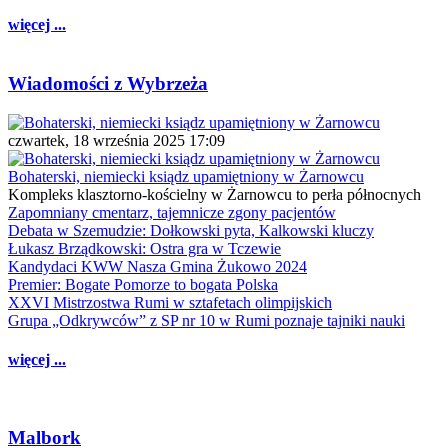
więcej ...
Wiadomości z Wybrzeża
czwartek, 18 września 2025 17:09
Bohaterski, niemiecki ksiądz upamiętniony w Żarnowcu
Kompleks klasztorno-kościelny w Żarnowcu to perła północnych
Zapomniany cmentarz, tajemnicze zgony pacjentów
Debata w Szemudzie: Dołkowski pyta, Kalkowski kluczy
Łukasz Brządkowski: Ostra gra w Tczewie
Kandydaci KWW Nasza Gmina Żukowo 2024
Premier: Bogate Pomorze to bogata Polska
XXVI Mistrzostwa Rumi w sztafetach olimpijskich
Grupa „Odkrywców” z SP nr 10 w Rumi poznaje tajniki nauki
więcej ...
Malbork