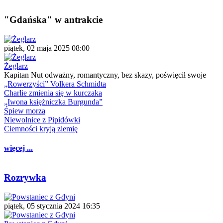
"Gdańska" w antrakcie
piątek, 02 maja 2025 08:00
Żeglarz
Kapitan Nut odważny, romantyczny, bez skazy, poświęcił swoje
„Rowerzyści” Volkera Schmidta
Charlie zmienia się w kurczaka
„Iwona księżniczka Burgunda”
Śpiew morza
Niewolnice z Pipidówki
Ciemności kryją ziemię
więcej ...
Rozrywka
piątek, 05 stycznia 2024 16:35