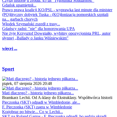
Czytaj historię u źródła. 45 lat "Tygodnika Solidarność"
Gdańsk upamiętnił...
Prawo prawa koalicji KO/PSL - wyprawka last minute dla minister
(PO)lityczny dobytek Tuska - (KO)lonizacja pomorskich szpitali
na... garbach chorych
Włodek Szymański zszedł z trasy...
Gdańscy radni: "nie" dla honorowania UPA
Nie żyje Krzysztof Dowgiałło, wybitny opozycjonista PRL, autor
słynnej „Ballady o Janku Wiśniewskim”
więcej ...
Sport
piątek, 07 sierpnia 2026 20:48
Mati dlaczego? - historia jednego piłkarza...
Bramkarz Lechii. Od A-klasy do Ekstraklasy. Współtwórca historii
Pieczonka (SKT) odpadł w Wimbledonie, ale...
F. Pieczonka (SKT) zagra w Wimbledonie
Krajobraz po bitwie... Co w Lechii...
SKT na Roland Garros - F. Pieczonka odpadł, bo sędzia ukradł...