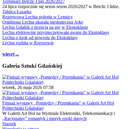
Terminarz Betclic I ligi 2026/2027
24 lipca rozpocznie się sezon sezon 2026/2027 w Betclic I lidze.
Tablica Łazarka
Rezerwowa Lechia poległa w Legnicy
Osłabiona Lechia ukarała nieskuteczną Arkę
Lechia Gdańsk z licencją na grę w Ekstraklasie
Lechia efektownie przypieczętowała awans do Ekstraklasy
Lechia o krok od powrotu do Ekstraklasy
Lechia rozbita w Rzeszowie
więcej ...
Galeria Sztuki Gdańskiej
wtorek, 26 maja 2026 07:58
Finisaż wystawy „Pomiędzy / Przenikania” w Galerii Art Hol
Politechniki Gdańskiej
W Galerii Art Hol na Wydziale Elektroniki, Telekomunikacji i
„Racjonalny” romantyk i mistyk epoki danych
Staszek
Hierofonia w sztuce