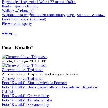
Egzekucje 11 stycznia 1940 r. i 22 marca 1940 r.
Piaski – granica Europy
Walka z „Zielonymi”
Wspomnienia więźnia obozu koncentracyjnego „Stutthof” Wacława
Lewandowskiego (fragment)
Pierwsze transporty
więcej ...
Foto "Kwiatki"
sobota, 13 lutego 2021 11:08
Zimowe oblicza Trójmiasta
Zimowe oblicze Trójmiasta w obiektywie Roberta
Zimowe oblicza Trójmiasta
Foto "Kwiatki": Zima odwiedziła Pomorze
Foto "Kwiatki": Bursztynowy ołtarz w kościele św. Brygidy w
Gdańsku
Foto "Kwiatki": Gra w zielone
Foto "Kwiatki": Temida na haku
Foto "Kwiatki": Szklane domy