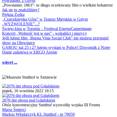
Powstaniec z Gdyni
„Powstaniec 1863”- to długo oczekiwany film o wielkim bohaterze
Jak się tu znaleźliśmy?
Piękna Zośka
„Czarodziejska Góra” w Teatrze Miejskim w Gdyni
„WYZWOLENIE”...?
Święto kina w Toruniu – Festiwal EnergaCamerimage
Koncert „Wolność jest w nas” - wokaliści i muzycy
Jeśli lubisz film „Buena Vista Social Club” nie możesz przegapić
show na Ołowiance
GAROU już 25 i 27 lutego wystąpi w Polsce! Dzwonnik z Notre
Dame zaśpiewa w ERGO Arenie
więcej ...
piątek, 16 września 2022 18:15
2076 dni obozu pod Gdańskiem
Obóz koncentracyjny Stutthof wyzwoliły wojska III Frontu
Marsz Śmierci
Markus Włodarczyk KL Stutthof - nr 79059