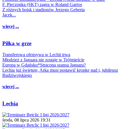
F. Pieczonka (SKT) zagra w Roland Garros
Z różnych boisk i stadionów Jerzego Geberta
Jacek...
więcej ...
Piłka w grze
Transferowa ofensywa w Lechii trwa
Młodzież z Jaguara nie zostaje w Trójmieście
Europa w Gdańsku*Stracona szansa Jaguara?
Lechia już świętuje, Arka musi postawić kropkę nad i, jubileusz
Budziwojskiego
więcej ...
Lechia
środa, 08 lipca 2026 19:31