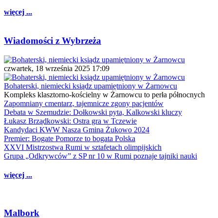
więcej ...
Wiadomości z Wybrzeża
czwartek, 18 września 2025 17:09
Bohaterski, niemiecki ksiądz upamiętniony w Żarnowcu
Kompleks klasztorno-kościelny w Żarnowcu to perła północnych
Zapomniany cmentarz, tajemnicze zgony pacjentów
Debata w Szemudzie: Dołkowski pyta, Kalkowski kluczy
Łukasz Brządkowski: Ostra gra w Tczewie
Kandydaci KWW Nasza Gmina Żukowo 2024
Premier: Bogate Pomorze to bogata Polska
XXVI Mistrzostwa Rumi w sztafetach olimpijskich
Grupa „Odkrywców” z SP nr 10 w Rumi poznaje tajniki nauki
więcej ...
Malbork