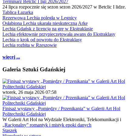
Terminarz Betclic I ligi 2026/2027
24 lipca rozpocznie się sezon sezon 2026/2027 w Betclic I lidze.
Tablica Łazarka
Rezerwowa Lechia poległa w Legnicy
Osłabiona Lechia ukarała nieskuteczną Arkę
Lechia Gdańsk z licencją na grę w Ekstraklasie
Lechia efektownie przypieczętowała awans do Ekstraklasy
Lechia o krok od powrotu do Ekstraklasy
Lechia rozbita w Rzeszowie
więcej ...
Galeria Sztuki Gdańskiej
wtorek, 26 maja 2026 07:58
Finisaż wystawy „Pomiędzy / Przenikania” w Galerii Art Hol
Politechniki Gdańskiej
W Galerii Art Hol na Wydziale Elektroniki, Telekomunikacji i
„Racjonalny” romantyk i mistyk epoki danych
Staszek
Hierofonia w sztuce