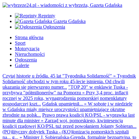
Reprinty
Gazeta Gdańska
Ogłoszenia
Strona główna
Sport
Motoryzacja
Nieruchomości
Ogłoszenia
Galerie
Czytaj historię u źródła. 45 lat "Tygodnika Solidarność"
»
Tygodnik
Solidarność obchodzi w tym roku 45-lecie istnienia. Od chwili
ukazania się pierwszego numer...
"TOP 20" w enklawie Tuska -
przybywa "półmilionerów" na Pomorzu
»
Przy 3,4 proc. inflacji
rocznej w 2025 roku, wynagrodzenia pomorskiej nomenklatury
gospodarczej kszt...
Gdańsk upamiętnił...
»
W sobotę i w niedzielę
w Gdańsku miały miejsce uroczystości upamiętniające okrutne
zbrodnie na polsk...
Prawo prawa koalicji KO/PSL - wyprawka last
minute dla minister
»
Zarząd woj. pomorskiego, kwintesencja
koalicji rządowej KO/PSL tuż przed powołaniem Jolanty Sobieran...
(PO)lityczny dobytek Tuska - (KO)lonizacja pomorskich szpitali
na... g...
»
Minister J. Sobierańska-Grenda, formalnie bezpartyjna, to