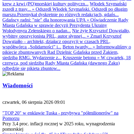
krew z krwi (PO)morskiej kultury polityczn...
Włodek Szymański
zszedł z trasy...
»
Odszedł Włodek Szymański. Odszedł po długim
marszu.Przemykał dyskretnie po różnych redakcjach, gdańs...
Gdańscy radni: "nie" dla honorowania UPA
»
Oświadczenie Rady
Miasta Gdańska w sprawie decyzji Prezydenta Ukrainy
Wołodymyra Zełenskiego o nadan...
Nie żyje Krzysztof Dowgiałło,
wybitny opozycjonista PRL, autor słynnej...
»
Zmarł Krzysztof
Dowgiałło – architekt, działacz opozycji w czasach PRL,
współtwórca „Solidarności” i...
Beton twardy...
»
Informowaliśmy o
pikiecie zbuntowanych Rad Dzielnic Gdańska przed Żakiem,
siedzibą RMG. Wydarzenie z...
Kruszenie betonu
»
W czwartek, 18
czerwca, pod siedzibą Rady Miasta Gdańska (dawnego Żaku)
odbędzie się pikieta zbuntow...
Wiadomości
czwartek, 06 sierpnia 2026 09:01
"TOP 20" w enklawie Tuska - przybywa "półmilionerów" na
Pomorzu
Przy 3,4 proc. inflacji rocznej w 2025 roku, wynagrodzenia
pomorskiej