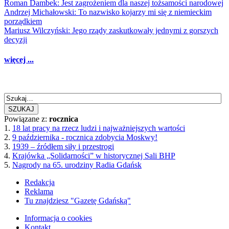
Roman Dambek: Jest zagrożeniem dla naszej tożsamości narodowej
Andrzej Michałowski: To nazwisko kojarzy mi się z niemieckim
porządkiem
Mariusz Wilczyński: Jego rządy zaskutkowały jednymi z gorszych
decyzji
więcej ...
SZUKAJ
Powiązane z:
rocznica
1.
18 lat pracy na rzecz ludzi i najważniejszych wartości
2.
9 października - rocznica zdobycia Moskwy!
3.
1939 – źródłem siły i przestrogi
4.
Krajówka „Solidarności” w historycznej Sali BHP
5.
Nagrody na 65. urodziny Radia Gdańsk
Redakcja
Reklama
Tu znajdziesz "Gazetę Gdańską"
Informacja o cookies
Kontakt