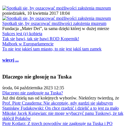
poniedziałek, 10 kwietnia 2017 18:04
Spotkali się, by oszacować możliwości założenia muzeum
Fundacja „Mater Dei”, ta sama dzięki której w dużej mierze
Sukces jest (z) kobietą
Tak się bawi, tak się bawi ROD Kopernik!
Malbork w Europarlamencie
To nie jest jakieś tam miasto, to nie jest jakiś tam zamek
więcej ...
Dlaczego nie głosuję na Tuska
środa, 04 października 2023 12:35
Dlaczego nie zagłosuję na Tuska?
Już dni dzielą nas od kolejnych wyborów. Niektórzy twierdzą, że
Prof. Piotr Czauderna: Nie akceptuję, gdy gardzi się słabszym
Stanisław Fudakowski: On chce rządzić i dzielić a to jest za mało
Mikołaj Jacek Kujawian: nie mogę wybaczyć panu Tuskowi, że tak
skłócił Polaków
Piotr Kotlarz: Z trzech powodów nie zagłosuję na Tuska i PO