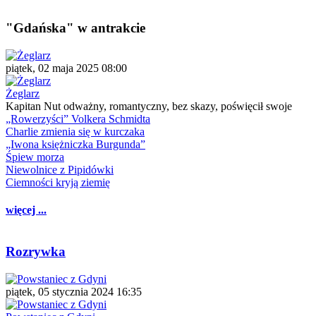
"Gdańska" w antrakcie
piątek, 02 maja 2025 08:00
Żeglarz
Kapitan Nut odważny, romantyczny, bez skazy, poświęcił swoje
„Rowerzyści” Volkera Schmidta
Charlie zmienia się w kurczaka
„Iwona księżniczka Burgunda”
Śpiew morza
Niewolnice z Pipidówki
Ciemności kryją ziemię
więcej ...
Rozrywka
piątek, 05 stycznia 2024 16:35