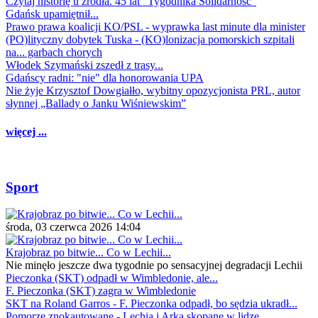
Czytaj historię u źródła. 45 lat "Tygodnika Solidarność"
Gdańsk upamiętnił...
Prawo prawa koalicji KO/PSL - wyprawka last minute dla minister
(PO)lityczny dobytek Tuska - (KO)lonizacja pomorskich szpitali
na... garbach chorych
Włodek Szymański zszedł z trasy...
Gdańscy radni: "nie" dla honorowania UPA
Nie żyje Krzysztof Dowgiałło, wybitny opozycjonista PRL, autor
słynnej „Ballady o Janku Wiśniewskim”
więcej ...
Sport
środa, 03 czerwca 2026 14:04
Krajobraz po bitwie... Co w Lechii...
Nie minęło jeszcze dwa tygodnie po sensacyjnej degradacji Lechii
Pieczonka (SKT) odpadł w Wimbledonie, ale...
F. Pieczonka (SKT) zagra w Wimbledonie
SKT na Roland Garros - F. Pieczonka odpadł, bo sędzia ukradł...
Pomorze znokautowane - Lechia i Arka skopane w lidze