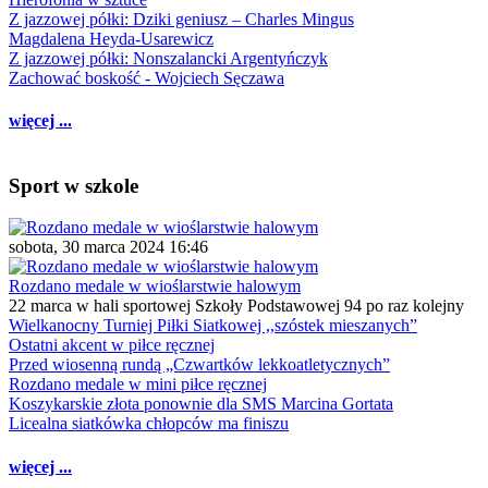
Z jazzowej półki: Dziki geniusz – Charles Mingus
Magdalena Heyda-Usarewicz
Z jazzowej półki: Nonszalancki Argentyńczyk
Zachować boskość - Wojciech Sęczawa
więcej ...
Sport w szkole
sobota, 30 marca 2024 16:46
Rozdano medale w wioślarstwie halowym
22 marca w hali sportowej Szkoły Podstawowej 94 po raz kolejny
Wielkanocny Turniej Piłki Siatkowej ,,szóstek mieszanych”
Ostatni akcent w piłce ręcznej
Przed wiosenną rundą „Czwartków lekkoatletycznych”
Rozdano medale w mini piłce ręcznej
Koszykarskie złota ponownie dla SMS Marcina Gortata
Licealna siatkówka chłopców ma finiszu
więcej ...