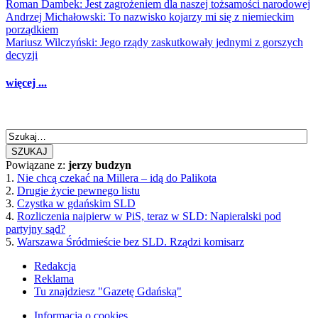
Roman Dambek: Jest zagrożeniem dla naszej tożsamości narodowej
Andrzej Michałowski: To nazwisko kojarzy mi się z niemieckim
porządkiem
Mariusz Wilczyński: Jego rządy zaskutkowały jednymi z gorszych
decyzji
więcej ...
SZUKAJ
Powiązane z:
jerzy budzyn
1.
Nie chcą czekać na Millera – idą do Palikota
2.
Drugie życie pewnego listu
3.
Czystka w gdańskim SLD
4.
Rozliczenia najpierw w PiS, teraz w SLD: Napieralski pod
partyjny sąd?
5.
Warszawa Śródmieście bez SLD. Rządzi komisarz
Redakcja
Reklama
Tu znajdziesz "Gazetę Gdańską"
Informacja o cookies