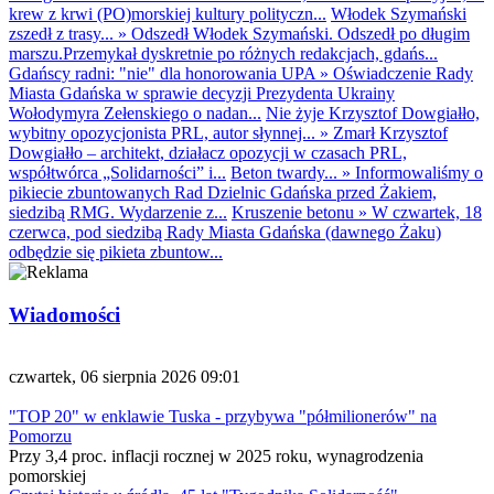
krew z krwi (PO)morskiej kultury polityczn...
Włodek Szymański
zszedł z trasy...
»
Odszedł Włodek Szymański. Odszedł po długim
marszu.Przemykał dyskretnie po różnych redakcjach, gdańs...
Gdańscy radni: "nie" dla honorowania UPA
»
Oświadczenie Rady
Miasta Gdańska w sprawie decyzji Prezydenta Ukrainy
Wołodymyra Zełenskiego o nadan...
Nie żyje Krzysztof Dowgiałło,
wybitny opozycjonista PRL, autor słynnej...
»
Zmarł Krzysztof
Dowgiałło – architekt, działacz opozycji w czasach PRL,
współtwórca „Solidarności” i...
Beton twardy...
»
Informowaliśmy o
pikiecie zbuntowanych Rad Dzielnic Gdańska przed Żakiem,
siedzibą RMG. Wydarzenie z...
Kruszenie betonu
»
W czwartek, 18
czerwca, pod siedzibą Rady Miasta Gdańska (dawnego Żaku)
odbędzie się pikieta zbuntow...
Wiadomości
czwartek, 06 sierpnia 2026 09:01
"TOP 20" w enklawie Tuska - przybywa "półmilionerów" na
Pomorzu
Przy 3,4 proc. inflacji rocznej w 2025 roku, wynagrodzenia
pomorskiej