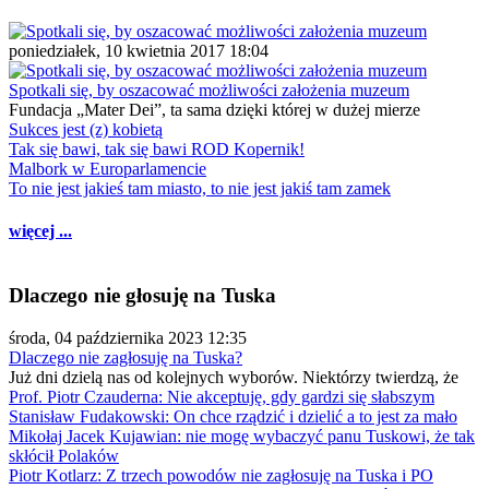
poniedziałek, 10 kwietnia 2017 18:04
Spotkali się, by oszacować możliwości założenia muzeum
Fundacja „Mater Dei”, ta sama dzięki której w dużej mierze
Sukces jest (z) kobietą
Tak się bawi, tak się bawi ROD Kopernik!
Malbork w Europarlamencie
To nie jest jakieś tam miasto, to nie jest jakiś tam zamek
więcej ...
Dlaczego nie głosuję na Tuska
środa, 04 października 2023 12:35
Dlaczego nie zagłosuję na Tuska?
Już dni dzielą nas od kolejnych wyborów. Niektórzy twierdzą, że
Prof. Piotr Czauderna: Nie akceptuję, gdy gardzi się słabszym
Stanisław Fudakowski: On chce rządzić i dzielić a to jest za mało
Mikołaj Jacek Kujawian: nie mogę wybaczyć panu Tuskowi, że tak
skłócił Polaków
Piotr Kotlarz: Z trzech powodów nie zagłosuję na Tuska i PO