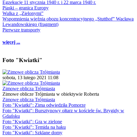
Egzekucje 11 stycznia 1940 r. i 22 marca 1940 r.
Piaski – granica Europy
Walka z „Zielonymi”
Wspomnienia więźnia obozu koncentracyjnego „Stutthof” Wacława
Lewandowskiego (fragment)
Pierwsze transporty
więcej ...
Foto "Kwiatki"
sobota, 13 lutego 2021 11:08
Zimowe oblicza Trójmiasta
Zimowe oblicze Trójmiasta w obiektywie Roberta
Zimowe oblicza Trójmiasta
Foto "Kwiatki": Zima odwiedziła Pomorze
Foto "Kwiatki": Bursztynowy ołtarz w kościele św. Brygidy w
Gdańsku
Foto "Kwiatki": Gra w zielone
Foto "Kwiatki": Temida na haku
Foto "Kwiatki": Szklane domy