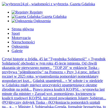
Reprinty
Gazeta Gdańska
Ogłoszenia
Strona główna
Sport
Motoryzacja
Nieruchomości
Ogłoszenia
Galerie
Czytaj historię u źródła. 45 lat "Tygodnika Solidarność"
»
Tygodnik
Solidarność obchodzi w tym roku 45-lecie istnienia. Od chwili
ukazania się pierwszego numer...
"TOP 20" w enklawie Tuska -
przybywa "półmilionerów" na Pomorzu
»
Przy 3,4 proc. inflacji
rocznej w 2025 roku, wynagrodzenia pomorskiej nomenklatury
gospodarczej kszt...
Gdańsk upamiętnił...
»
W sobotę i w niedzielę
w Gdańsku miały miejsce uroczystości upamiętniające okrutne
zbrodnie na polsk...
Prawo prawa koalicji KO/PSL - wyprawka last
minute dla minister
»
Zarząd woj. pomorskiego, kwintesencja
koalicji rządowej KO/PSL tuż przed powołaniem Jolanty Sobieran...
(PO)lityczny dobytek Tuska - (KO)lonizacja pomorskich szpitali
na... g...
»
Minister J. Sobierańska-Grenda, formalnie bezpartyjna, to