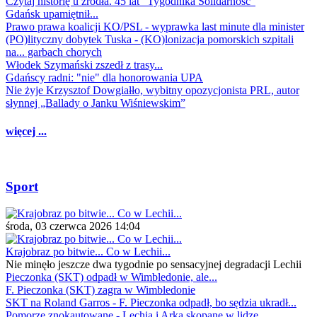
Czytaj historię u źródła. 45 lat "Tygodnika Solidarność"
Gdańsk upamiętnił...
Prawo prawa koalicji KO/PSL - wyprawka last minute dla minister
(PO)lityczny dobytek Tuska - (KO)lonizacja pomorskich szpitali
na... garbach chorych
Włodek Szymański zszedł z trasy...
Gdańscy radni: "nie" dla honorowania UPA
Nie żyje Krzysztof Dowgiałło, wybitny opozycjonista PRL, autor
słynnej „Ballady o Janku Wiśniewskim”
więcej ...
Sport
środa, 03 czerwca 2026 14:04
Krajobraz po bitwie... Co w Lechii...
Nie minęło jeszcze dwa tygodnie po sensacyjnej degradacji Lechii
Pieczonka (SKT) odpadł w Wimbledonie, ale...
F. Pieczonka (SKT) zagra w Wimbledonie
SKT na Roland Garros - F. Pieczonka odpadł, bo sędzia ukradł...
Pomorze znokautowane - Lechia i Arka skopane w lidze