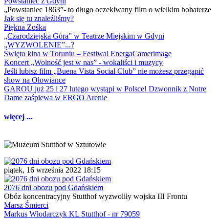
Powstaniec z Gdyni
„Powstaniec 1863”- to długo oczekiwany film o wielkim bohaterze
Jak się tu znaleźliśmy?
Piękna Zośka
„Czarodziejska Góra” w Teatrze Miejskim w Gdyni
„WYZWOLENIE”...?
Święto kina w Toruniu – Festiwal EnergaCamerimage
Koncert „Wolność jest w nas” - wokaliści i muzycy
Jeśli lubisz film „Buena Vista Social Club” nie możesz przegapić
show na Ołowiance
GAROU już 25 i 27 lutego wystąpi w Polsce! Dzwonnik z Notre
Dame zaśpiewa w ERGO Arenie
więcej ...
piątek, 16 września 2022 18:15
2076 dni obozu pod Gdańskiem
Obóz koncentracyjny Stutthof wyzwoliły wojska III Frontu
Marsz Śmierci
Markus Włodarczyk KL Stutthof - nr 79059