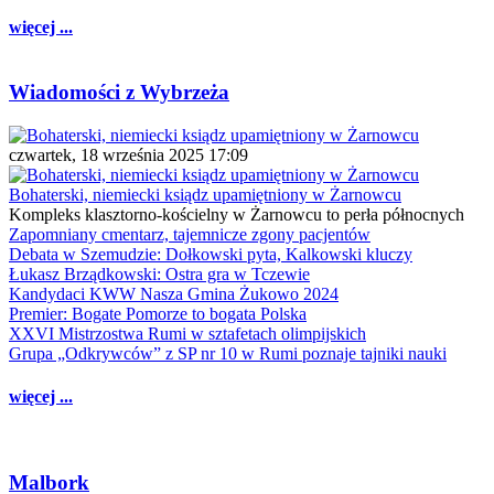
więcej ...
Wiadomości z Wybrzeża
czwartek, 18 września 2025 17:09
Bohaterski, niemiecki ksiądz upamiętniony w Żarnowcu
Kompleks klasztorno-kościelny w Żarnowcu to perła północnych
Zapomniany cmentarz, tajemnicze zgony pacjentów
Debata w Szemudzie: Dołkowski pyta, Kalkowski kluczy
Łukasz Brządkowski: Ostra gra w Tczewie
Kandydaci KWW Nasza Gmina Żukowo 2024
Premier: Bogate Pomorze to bogata Polska
XXVI Mistrzostwa Rumi w sztafetach olimpijskich
Grupa „Odkrywców” z SP nr 10 w Rumi poznaje tajniki nauki
więcej ...
Malbork