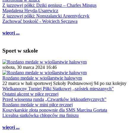
Z jazzowej półki: Dziki geniusz – Charles Mingus
Magdalena Heyda-Usarewicz
Z jazzowej półki: Nonszalancki Argentyńczyk
Zachować boskość - Wojciech Sęczawa
więcej ...
Sport w szkole
sobota, 30 marca 2024 16:46
Rozdano medale w wioślarstwie halowym
22 marca w hali sportowej Szkoły Podstawowej 94 po raz kolejny
Wielkanocny Turniej Piłki Siatkowej ,,szóstek mieszanych”
Ostatni akcent w piłce ręcznej
Przed wiosenną rundą „Czwartków lekkoatletycznych”
Rozdano medale w mini piłce ręcznej
Koszykarskie złota ponownie dla SMS Marcina Gortata
Licealna siatkówka chłopców ma finiszu
więcej ...