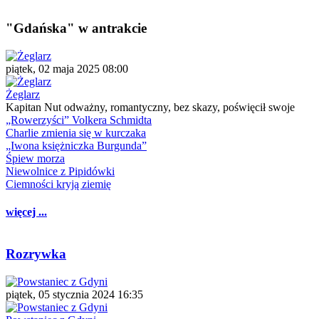
"Gdańska" w antrakcie
piątek, 02 maja 2025 08:00
Żeglarz
Kapitan Nut odważny, romantyczny, bez skazy, poświęcił swoje
„Rowerzyści” Volkera Schmidta
Charlie zmienia się w kurczaka
„Iwona księżniczka Burgunda”
Śpiew morza
Niewolnice z Pipidówki
Ciemności kryją ziemię
więcej ...
Rozrywka
piątek, 05 stycznia 2024 16:35