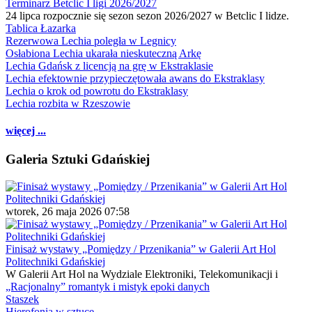
Terminarz Betclic I ligi 2026/2027
24 lipca rozpocznie się sezon sezon 2026/2027 w Betclic I lidze.
Tablica Łazarka
Rezerwowa Lechia poległa w Legnicy
Osłabiona Lechia ukarała nieskuteczną Arkę
Lechia Gdańsk z licencją na grę w Ekstraklasie
Lechia efektownie przypieczętowała awans do Ekstraklasy
Lechia o krok od powrotu do Ekstraklasy
Lechia rozbita w Rzeszowie
więcej ...
Galeria Sztuki Gdańskiej
wtorek, 26 maja 2026 07:58
Finisaż wystawy „Pomiędzy / Przenikania” w Galerii Art Hol
Politechniki Gdańskiej
W Galerii Art Hol na Wydziale Elektroniki, Telekomunikacji i
„Racjonalny” romantyk i mistyk epoki danych
Staszek
Hierofonia w sztuce