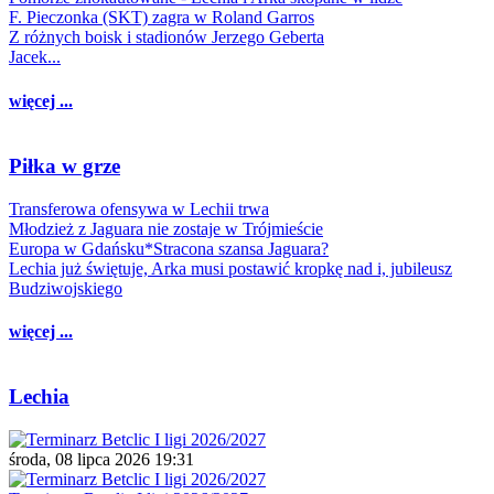
F. Pieczonka (SKT) zagra w Roland Garros
Z różnych boisk i stadionów Jerzego Geberta
Jacek...
więcej ...
Piłka w grze
Transferowa ofensywa w Lechii trwa
Młodzież z Jaguara nie zostaje w Trójmieście
Europa w Gdańsku*Stracona szansa Jaguara?
Lechia już świętuje, Arka musi postawić kropkę nad i, jubileusz
Budziwojskiego
więcej ...
Lechia
środa, 08 lipca 2026 19:31