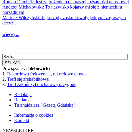
Roman Dambek: Jest zagrożeniem dla naszej tożsamości narodowej
Andrzej Michałowski: To nazwisko kojarzy mi się z niemieckim
porządkiem
Mariusz Wilczyński: Jego rządy zaskutkowały jednymi z gorszych
decyzji
więcej ...
SZUKAJ
Powiązane z:
hlebowicki
1.
Rekordowa frekwencja, rekordowe emocje
2.
Trefl się zrehabilitował
3.
Trefl zakończył pucharową przygodę
Redakcja
Reklama
Tu znajdziesz "Gazetę Gdańską"
Informacja o cookies
Kontakt
NEWSLETTER