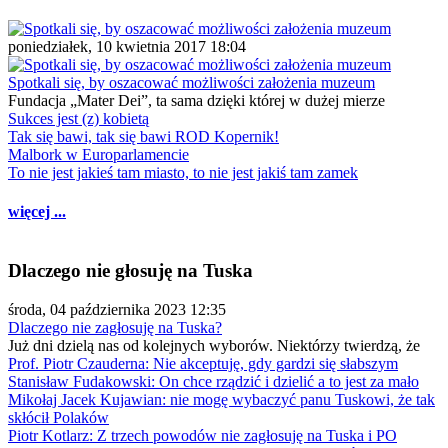
poniedziałek, 10 kwietnia 2017 18:04
Spotkali się, by oszacować możliwości założenia muzeum
Fundacja „Mater Dei”, ta sama dzięki której w dużej mierze
Sukces jest (z) kobietą
Tak się bawi, tak się bawi ROD Kopernik!
Malbork w Europarlamencie
To nie jest jakieś tam miasto, to nie jest jakiś tam zamek
więcej ...
Dlaczego nie głosuję na Tuska
środa, 04 października 2023 12:35
Dlaczego nie zagłosuję na Tuska?
Już dni dzielą nas od kolejnych wyborów. Niektórzy twierdzą, że
Prof. Piotr Czauderna: Nie akceptuję, gdy gardzi się słabszym
Stanisław Fudakowski: On chce rządzić i dzielić a to jest za mało
Mikołaj Jacek Kujawian: nie mogę wybaczyć panu Tuskowi, że tak
skłócił Polaków
Piotr Kotlarz: Z trzech powodów nie zagłosuję na Tuska i PO