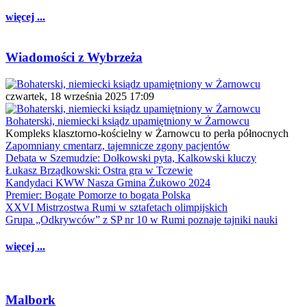
więcej ...
Wiadomości z Wybrzeża
czwartek, 18 września 2025 17:09
Bohaterski, niemiecki ksiądz upamiętniony w Żarnowcu
Kompleks klasztorno-kościelny w Żarnowcu to perła północnych
Zapomniany cmentarz, tajemnicze zgony pacjentów
Debata w Szemudzie: Dołkowski pyta, Kalkowski kluczy
Łukasz Brządkowski: Ostra gra w Tczewie
Kandydaci KWW Nasza Gmina Żukowo 2024
Premier: Bogate Pomorze to bogata Polska
XXVI Mistrzostwa Rumi w sztafetach olimpijskich
Grupa „Odkrywców” z SP nr 10 w Rumi poznaje tajniki nauki
więcej ...
Malbork