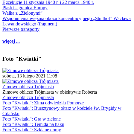
Egzekucje 11 stycznia 1940 r. i 22 marca 1940 r.
Piaski – granica Europy
Walka z „Zielonymi”
Wspomnienia więźnia obozu koncentracyjnego „Stutthof” Wacława
Lewandowskiego (fragment)
Pierwsze transporty
więcej ...
Foto "Kwiatki"
sobota, 13 lutego 2021 11:08
Zimowe oblicza Trójmiasta
Zimowe oblicze Trójmiasta w obiektywie Roberta
Zimowe oblicza Trójmiasta
Foto "Kwiatki": Zima odwiedziła Pomorze
Foto "Kwiatki": Bursztynowy ołtarz w kościele św. Brygidy w
Gdańsku
Foto "Kwiatki": Gra w zielone
Foto "Kwiatki": Temida na haku
Foto "Kwiatki": Szklane domy