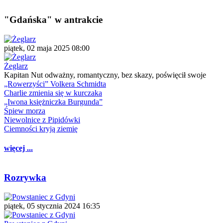
"Gdańska" w antrakcie
piątek, 02 maja 2025 08:00
Żeglarz
Kapitan Nut odważny, romantyczny, bez skazy, poświęcił swoje
„Rowerzyści” Volkera Schmidta
Charlie zmienia się w kurczaka
„Iwona księżniczka Burgunda”
Śpiew morza
Niewolnice z Pipidówki
Ciemności kryją ziemię
więcej ...
Rozrywka
piątek, 05 stycznia 2024 16:35