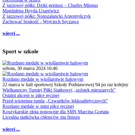
Z jazzowej półki: Dziki geniusz – Charles Mingus
Magdalena Heyda-Usarewicz
Z jazzowej półki: Nonszalancki Argentyńczyk
Zachować boskość - Wojciech Sęczawa
więcej ...
Sport w szkole
sobota, 30 marca 2024 16:46
Rozdano medale w wioślarstwie halowym
22 marca w hali sportowej Szkoły Podstawowej 94 po raz kolejny
Wielkanocny Turniej Piłki Siatkowej ,,szóstek mieszanych”
Ostatni akcent w piłce ręcznej
Przed wiosenną rundą „Czwartków lekkoatletycznych”
Rozdano medale w mini piłce ręcznej
Koszykarskie złota ponownie dla SMS Marcina Gortata
Licealna siatkówka chłopców ma finiszu
więcej ...