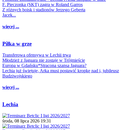
F. Pieczonka (SKT) zagra w Roland Garros
Z różnych boisk i stadionów Jerzego Geberta
Jacek...
więcej ...
Piłka w grze
Transferowa ofensywa w Lechii trwa
Młodzież z Jaguara nie zostaje w Trójmieście
Europa w Gdańsku*Stracona szansa Jaguara?
Lechia już świętuje, Arka musi postawić kropkę nad i, jubileusz
Budziwojskiego
więcej ...
Lechia
środa, 08 lipca 2026 19:31