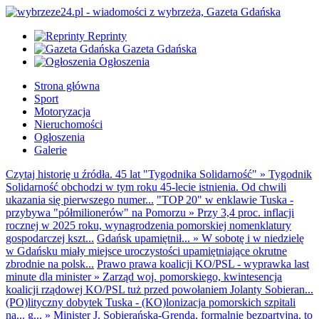
Reprinty
Gazeta Gdańska
Ogłoszenia
Strona główna
Sport
Motoryzacja
Nieruchomości
Ogłoszenia
Galerie
Czytaj historię u źródła. 45 lat "Tygodnika Solidarność"
»
Tygodnik
Solidarność obchodzi w tym roku 45-lecie istnienia. Od chwili
ukazania się pierwszego numer...
"TOP 20" w enklawie Tuska -
przybywa "półmilionerów" na Pomorzu
»
Przy 3,4 proc. inflacji
rocznej w 2025 roku, wynagrodzenia pomorskiej nomenklatury
gospodarczej kszt...
Gdańsk upamiętnił...
»
W sobotę i w niedzielę
w Gdańsku miały miejsce uroczystości upamiętniające okrutne
zbrodnie na polsk...
Prawo prawa koalicji KO/PSL - wyprawka last
minute dla minister
»
Zarząd woj. pomorskiego, kwintesencja
koalicji rządowej KO/PSL tuż przed powołaniem Jolanty Sobieran...
(PO)lityczny dobytek Tuska - (KO)lonizacja pomorskich szpitali
na... g...
»
Minister J. Sobierańska-Grenda, formalnie bezpartyjna, to