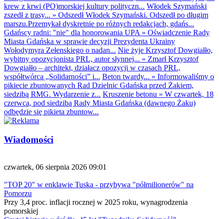
krew z krwi (PO)morskiej kultury polityczn...
Włodek Szymański
zszedł z trasy...
»
Odszedł Włodek Szymański. Odszedł po długim
marszu.Przemykał dyskretnie po różnych redakcjach, gdańs...
Gdańscy radni: "nie" dla honorowania UPA
»
Oświadczenie Rady
Miasta Gdańska w sprawie decyzji Prezydenta Ukrainy
Wołodymyra Zełenskiego o nadan...
Nie żyje Krzysztof Dowgiałło,
wybitny opozycjonista PRL, autor słynnej...
»
Zmarł Krzysztof
Dowgiałło – architekt, działacz opozycji w czasach PRL,
współtwórca „Solidarności” i...
Beton twardy...
»
Informowaliśmy o
pikiecie zbuntowanych Rad Dzielnic Gdańska przed Żakiem,
siedzibą RMG. Wydarzenie z...
Kruszenie betonu
»
W czwartek, 18
czerwca, pod siedzibą Rady Miasta Gdańska (dawnego Żaku)
odbędzie się pikieta zbuntow...
Wiadomości
czwartek, 06 sierpnia 2026 09:01
"TOP 20" w enklawie Tuska - przybywa "półmilionerów" na
Pomorzu
Przy 3,4 proc. inflacji rocznej w 2025 roku, wynagrodzenia
pomorskiej