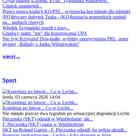
Czytaj historię u źródła. 45 lat "Tygodnika Solidarność"
Gdańsk upamiętnił...
Prawo prawa koalicji KO/PSL - wyprawka last minute dla minister
(PO)lityczny dobytek Tuska - (KO)lonizacja pomorskich szpitali
na... garbach chorych
Włodek Szymański zszedł z trasy...
Gdańscy radni: "nie" dla honorowania UPA
Nie żyje Krzysztof Dowgiałło, wybitny opozycjonista PRL, autor
słynnej „Ballady o Janku Wiśniewskim”
więcej ...
Sport
środa, 03 czerwca 2026 14:04
Krajobraz po bitwie... Co w Lechii...
Nie minęło jeszcze dwa tygodnie po sensacyjnej degradacji Lechii
Pieczonka (SKT) odpadł w Wimbledonie, ale...
F. Pieczonka (SKT) zagra w Wimbledonie
SKT na Roland Garros - F. Pieczonka odpadł, bo sędzia ukradł...
Pomorze znokautowane - Lechia i Arka skopane w lidze