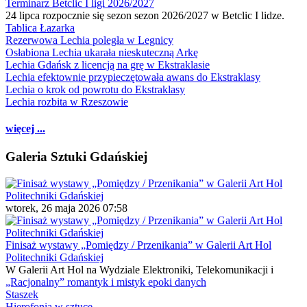
Terminarz Betclic I ligi 2026/2027
24 lipca rozpocznie się sezon sezon 2026/2027 w Betclic I lidze.
Tablica Łazarka
Rezerwowa Lechia poległa w Legnicy
Osłabiona Lechia ukarała nieskuteczną Arkę
Lechia Gdańsk z licencją na grę w Ekstraklasie
Lechia efektownie przypieczętowała awans do Ekstraklasy
Lechia o krok od powrotu do Ekstraklasy
Lechia rozbita w Rzeszowie
więcej ...
Galeria Sztuki Gdańskiej
wtorek, 26 maja 2026 07:58
Finisaż wystawy „Pomiędzy / Przenikania” w Galerii Art Hol
Politechniki Gdańskiej
W Galerii Art Hol na Wydziale Elektroniki, Telekomunikacji i
„Racjonalny” romantyk i mistyk epoki danych
Staszek
Hierofonia w sztuce