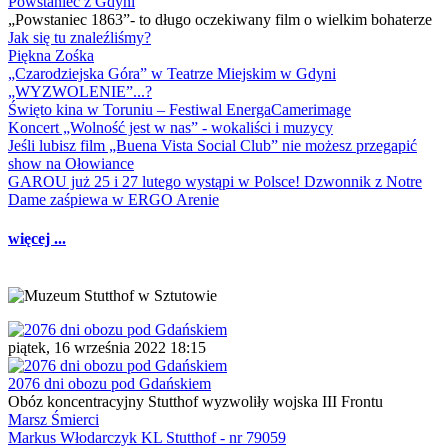
Powstaniec z Gdyni
„Powstaniec 1863”- to długo oczekiwany film o wielkim bohaterze
Jak się tu znaleźliśmy?
Piękna Zośka
„Czarodziejska Góra” w Teatrze Miejskim w Gdyni
„WYZWOLENIE”...?
Święto kina w Toruniu – Festiwal EnergaCamerimage
Koncert „Wolność jest w nas” - wokaliści i muzycy
Jeśli lubisz film „Buena Vista Social Club” nie możesz przegapić
show na Ołowiance
GAROU już 25 i 27 lutego wystąpi w Polsce! Dzwonnik z Notre
Dame zaśpiewa w ERGO Arenie
więcej ...
piątek, 16 września 2022 18:15
2076 dni obozu pod Gdańskiem
Obóz koncentracyjny Stutthof wyzwoliły wojska III Frontu
Marsz Śmierci
Markus Włodarczyk KL Stutthof - nr 79059