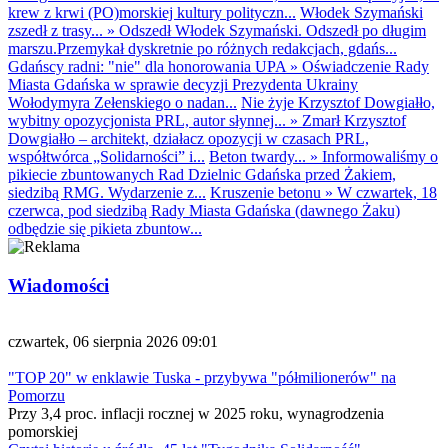
krew z krwi (PO)morskiej kultury polityczn...
Włodek Szymański
zszedł z trasy...
»
Odszedł Włodek Szymański. Odszedł po długim
marszu.Przemykał dyskretnie po różnych redakcjach, gdańs...
Gdańscy radni: "nie" dla honorowania UPA
»
Oświadczenie Rady
Miasta Gdańska w sprawie decyzji Prezydenta Ukrainy
Wołodymyra Zełenskiego o nadan...
Nie żyje Krzysztof Dowgiałło,
wybitny opozycjonista PRL, autor słynnej...
»
Zmarł Krzysztof
Dowgiałło – architekt, działacz opozycji w czasach PRL,
współtwórca „Solidarności” i...
Beton twardy...
»
Informowaliśmy o
pikiecie zbuntowanych Rad Dzielnic Gdańska przed Żakiem,
siedzibą RMG. Wydarzenie z...
Kruszenie betonu
»
W czwartek, 18
czerwca, pod siedzibą Rady Miasta Gdańska (dawnego Żaku)
odbędzie się pikieta zbuntow...
Wiadomości
czwartek, 06 sierpnia 2026 09:01
"TOP 20" w enklawie Tuska - przybywa "półmilionerów" na
Pomorzu
Przy 3,4 proc. inflacji rocznej w 2025 roku, wynagrodzenia
pomorskiej