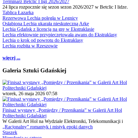
Terminarz Betclic I ligi 2026/2027
24 lipca rozpocznie się sezon sezon 2026/2027 w Betclic I lidze.
Tablica Łazarka
Rezerwowa Lechia poległa w Legnicy
Osłabiona Lechia ukarała nieskuteczną Arkę
Lechia Gdańsk z licencją na grę w Ekstraklasie
Lechia efektownie przypieczętowała awans do Ekstraklasy
Lechia o krok od powrotu do Ekstraklasy
Lechia rozbita w Rzeszowie
więcej ...
Galeria Sztuki Gdańskiej
wtorek, 26 maja 2026 07:58
Finisaż wystawy „Pomiędzy / Przenikania” w Galerii Art Hol
Politechniki Gdańskiej
W Galerii Art Hol na Wydziale Elektroniki, Telekomunikacji i
„Racjonalny” romantyk i mistyk epoki danych
Staszek
Hierofonia w sztuce