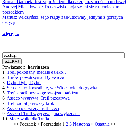
Roman Dambek: Jest zagrożeniem dla naszej tożsamości narodowej
Andrzej Michałowski: To nazwisko kojarzy mi się z niemieckim
porządkiem
Mariusz Wilczyński: Jego rządy zaskutkowały jednymi z gorszych
decyzji
więcej ...
SZUKAJ
Powiązane z:
harrington
1.
Trefl pokonany, medale daleko…
2.
Turów powstrzymał Dylewicza
3.
Dylu, Dylu, Dylu!
4.
Sensacja w Koszalinie, we Włocławku dogrywka
5.
Trefl stracił przewagę swojego parkietu
6.
Asseco wygrywa, Trefl przegrywa
7.
Trefl zrobił pierwszy krok
8.
Asseco pierwsze, Trefl trzeci
9.
Asseco i Trefl wygrywają na wyjazdach
10.
Mecz walki dla Trefla
<<
Początek
<
Poprzednia
1
2
3
Następna
>
Ostatnie
>>