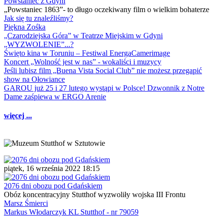
Powstaniec z Gdyni
„Powstaniec 1863”- to długo oczekiwany film o wielkim bohaterze
Jak się tu znaleźliśmy?
Piękna Zośka
„Czarodziejska Góra” w Teatrze Miejskim w Gdyni
„WYZWOLENIE”...?
Święto kina w Toruniu – Festiwal EnergaCamerimage
Koncert „Wolność jest w nas” - wokaliści i muzycy
Jeśli lubisz film „Buena Vista Social Club” nie możesz przegapić
show na Ołowiance
GAROU już 25 i 27 lutego wystąpi w Polsce! Dzwonnik z Notre
Dame zaśpiewa w ERGO Arenie
więcej ...
piątek, 16 września 2022 18:15
2076 dni obozu pod Gdańskiem
Obóz koncentracyjny Stutthof wyzwoliły wojska III Frontu
Marsz Śmierci
Markus Włodarczyk KL Stutthof - nr 79059