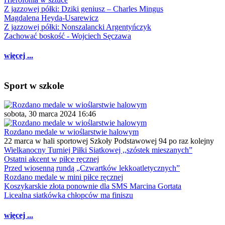
Z jazzowej półki: Dziki geniusz – Charles Mingus
Magdalena Heyda-Usarewicz
Z jazzowej półki: Nonszalancki Argentyńczyk
Zachować boskość - Wojciech Sęczawa
więcej ...
Sport w szkole
sobota, 30 marca 2024 16:46
Rozdano medale w wioślarstwie halowym
22 marca w hali sportowej Szkoły Podstawowej 94 po raz kolejny
Wielkanocny Turniej Piłki Siatkowej ,,szóstek mieszanych”
Ostatni akcent w piłce ręcznej
Przed wiosenną rundą „Czwartków lekkoatletycznych”
Rozdano medale w mini piłce ręcznej
Koszykarskie złota ponownie dla SMS Marcina Gortata
Licealna siatkówka chłopców ma finiszu
więcej ...