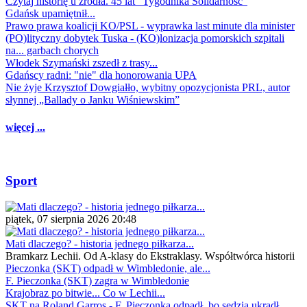
Czytaj historię u źródła. 45 lat "Tygodnika Solidarność"
Gdańsk upamiętnił...
Prawo prawa koalicji KO/PSL - wyprawka last minute dla minister
(PO)lityczny dobytek Tuska - (KO)lonizacja pomorskich szpitali
na... garbach chorych
Włodek Szymański zszedł z trasy...
Gdańscy radni: "nie" dla honorowania UPA
Nie żyje Krzysztof Dowgiałło, wybitny opozycjonista PRL, autor
słynnej „Ballady o Janku Wiśniewskim”
więcej ...
Sport
piątek, 07 sierpnia 2026 20:48
Mati dlaczego? - historia jednego piłkarza...
Bramkarz Lechii. Od A-klasy do Ekstraklasy. Współtwórca historii
Pieczonka (SKT) odpadł w Wimbledonie, ale...
F. Pieczonka (SKT) zagra w Wimbledonie
Krajobraz po bitwie... Co w Lechii...
SKT na Roland Garros - F. Pieczonka odpadł, bo sędzia ukradł...