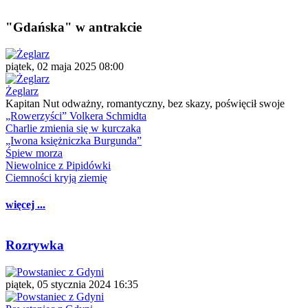
"Gdańska" w antrakcie
piątek, 02 maja 2025 08:00
Żeglarz
Kapitan Nut odważny, romantyczny, bez skazy, poświęcił swoje
„Rowerzyści” Volkera Schmidta
Charlie zmienia się w kurczaka
„Iwona księżniczka Burgunda”
Śpiew morza
Niewolnice z Pipidówki
Ciemności kryją ziemię
więcej ...
Rozrywka
piątek, 05 stycznia 2024 16:35