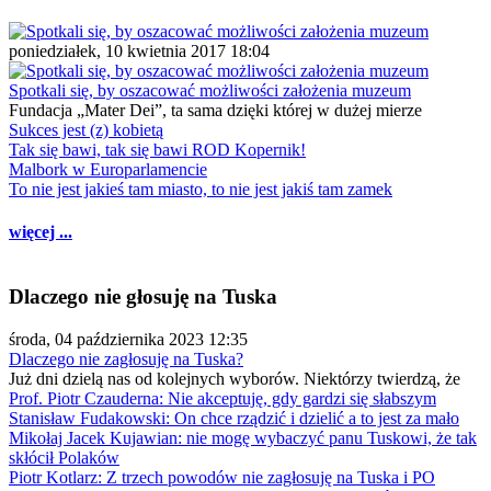
poniedziałek, 10 kwietnia 2017 18:04
Spotkali się, by oszacować możliwości założenia muzeum
Fundacja „Mater Dei”, ta sama dzięki której w dużej mierze
Sukces jest (z) kobietą
Tak się bawi, tak się bawi ROD Kopernik!
Malbork w Europarlamencie
To nie jest jakieś tam miasto, to nie jest jakiś tam zamek
więcej ...
Dlaczego nie głosuję na Tuska
środa, 04 października 2023 12:35
Dlaczego nie zagłosuję na Tuska?
Już dni dzielą nas od kolejnych wyborów. Niektórzy twierdzą, że
Prof. Piotr Czauderna: Nie akceptuję, gdy gardzi się słabszym
Stanisław Fudakowski: On chce rządzić i dzielić a to jest za mało
Mikołaj Jacek Kujawian: nie mogę wybaczyć panu Tuskowi, że tak
skłócił Polaków
Piotr Kotlarz: Z trzech powodów nie zagłosuję na Tuska i PO