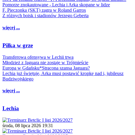
Pomorze znokautowane - Lechia i Arka skopane w lidze
F. Pieczonka (SKT) zagra w Roland Garros
Z różnych boisk i stadionów Jerzego Geberta
więcej ...
Piłka w grze
Transferowa ofensywa w Lechii trwa
Młodzież z Jaguara nie zostaje w Trójmieście
Europa w Gdańsku*Stracona szansa Jaguara?
Lechia już świętuje, Arka musi postawić kropkę nad i, jubileusz
Budziwojskiego
więcej ...
Lechia
środa, 08 lipca 2026 19:31