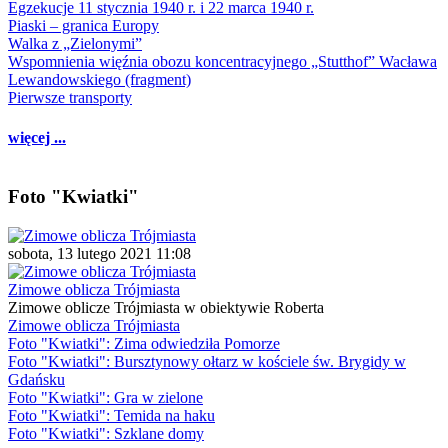
Egzekucje 11 stycznia 1940 r. i 22 marca 1940 r.
Piaski – granica Europy
Walka z „Zielonymi”
Wspomnienia więźnia obozu koncentracyjnego „Stutthof” Wacława
Lewandowskiego (fragment)
Pierwsze transporty
więcej ...
Foto "Kwiatki"
sobota, 13 lutego 2021 11:08
Zimowe oblicza Trójmiasta
Zimowe oblicze Trójmiasta w obiektywie Roberta
Zimowe oblicza Trójmiasta
Foto "Kwiatki": Zima odwiedziła Pomorze
Foto "Kwiatki": Bursztynowy ołtarz w kościele św. Brygidy w
Gdańsku
Foto "Kwiatki": Gra w zielone
Foto "Kwiatki": Temida na haku
Foto "Kwiatki": Szklane domy