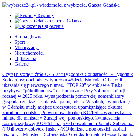
Reprinty
Gazeta Gdańska
Ogłoszenia
Strona główna
Sport
Motoryzacja
Nieruchomości
Ogłoszenia
Galerie
Czytaj historię u źródła. 45 lat "Tygodnika Solidarność"
»
Tygodnik
Solidarność obchodzi w tym roku 45-lecie istnienia. Od chwili
ukazania się pierwszego numer...
"TOP 20" w enklawie Tuska -
przybywa "półmilionerów" na Pomorzu
»
Przy 3,4 proc. inflacji
rocznej w 2025 roku, wynagrodzenia pomorskiej nomenklatury
gospodarczej kszt...
Gdańsk upamiętnił...
»
W sobotę i w niedzielę
w Gdańsku miały miejsce uroczystości upamiętniające okrutne
zbrodnie na polsk...
Prawo prawa koalicji KO/PSL - wyprawka last
minute dla minister
»
Zarząd woj. pomorskiego, kwintesencja
koalicji rządowej KO/PSL tuż przed powołaniem Jolanty Sobieran...
(PO)lityczny dobytek Tuska - (KO)lonizacja pomorskich szpitali
na... g...
»
Minister J. Sobierańska-Grenda, formalnie bezpartyjna, to