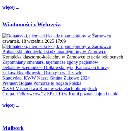
więcej ...
Wiadomości z Wybrzeża
czwartek, 18 września 2025 17:09
Bohaterski, niemiecki ksiądz upamiętniony w Żarnowcu
Kompleks klasztorno-kościelny w Żarnowcu to perła północnych
Zapomniany cmentarz, tajemnicze zgony pacjentów
Debata w Szemudzie: Dołkowski pyta, Kalkowski kluczy
Łukasz Brządkowski: Ostra gra w Tczewie
Kandydaci KWW Nasza Gmina Żukowo 2024
Premier: Bogate Pomorze to bogata Polska
XXVI Mistrzostwa Rumi w sztafetach olimpijskich
Grupa „Odkrywców” z SP nr 10 w Rumi poznaje tajniki nauki
więcej ...
Malbork