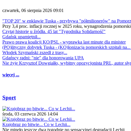
czwartek, 06 sierpnia 2026 09:01
"TOP 20" w enklawie Tuska - przybywa "półmilionerów" na Pomor
Przy 3,4 proc. inflacji rocznej w 2025 roku, wynagrodzenia pomorski
Czytaj historię u źródła. 45 lat "Tygodnika Solidarność"
Gdańsk upamiętnił...
Prawo prawa koalicji KO/PSL - wyprawka last minute dla minister
(PO)lityczny dobytek Tuska - (KO)lonizacja pomorskich szpitali na..
Włodek Szymański zszedł z trasy...
Gdańscy radni: "nie" dla honorowania UPA
Nie żyje Krzysztof Dowgiałło, wybitny opozycjonista PRL, autor sł
więcej ...
Sport
środa, 03 czerwca 2026 14:04
Krajobraz po bitwie... Co w Lechii...
Nie minęło jeszcze dwa tygodnie po sensacyjnej degradacji Lechii