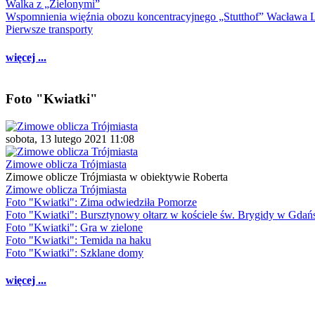
Walka z „Zielonymi”
Wspomnienia więźnia obozu koncentracyjnego „Stutthof” Wacława 
Pierwsze transporty
więcej ...
Foto "Kwiatki"
sobota, 13 lutego 2021 11:08
Zimowe oblicza Trójmiasta
Zimowe oblicze Trójmiasta w obiektywie Roberta
Zimowe oblicza Trójmiasta
Foto "Kwiatki": Zima odwiedziła Pomorze
Foto "Kwiatki": Bursztynowy ołtarz w kościele św. Brygidy w Gdań
Foto "Kwiatki": Gra w zielone
Foto "Kwiatki": Temida na haku
Foto "Kwiatki": Szklane domy
więcej ...