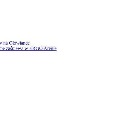
how na Ołowiance
Dame zaśpiewa w ERGO Arenie