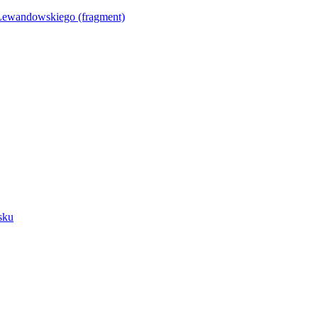
Lewandowskiego (fragment)
sku