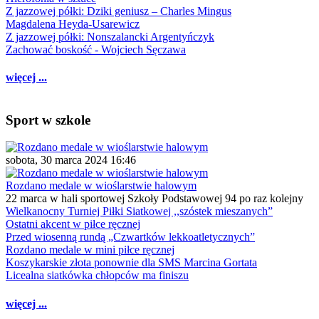
Z jazzowej półki: Dziki geniusz – Charles Mingus
Magdalena Heyda-Usarewicz
Z jazzowej półki: Nonszalancki Argentyńczyk
Zachować boskość - Wojciech Sęczawa
więcej ...
Sport w szkole
sobota, 30 marca 2024 16:46
Rozdano medale w wioślarstwie halowym
22 marca w hali sportowej Szkoły Podstawowej 94 po raz kolejny
Wielkanocny Turniej Piłki Siatkowej ,,szóstek mieszanych”
Ostatni akcent w piłce ręcznej
Przed wiosenną rundą „Czwartków lekkoatletycznych”
Rozdano medale w mini piłce ręcznej
Koszykarskie złota ponownie dla SMS Marcina Gortata
Licealna siatkówka chłopców ma finiszu
więcej ...