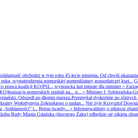
olidarność obchodzi w tym roku 45-lecie istnienia. Od chwili ukazania
25 roku, wynagrodzenia pomorskiej nomenklatury gospodarczej kszt...
G
o prawa koalicji KO/PSL - wyprawka last minute dla minister
»
Zarzą
O)lonizacja pomorskich szpitali na... g...
»
Minister J. Sobierańska-G
mański. Odszedł po długim marszu.Przemykał dyskretnie po różnych r
krainy Wołodymyra Zełenskiego o nadan...
Nie żyje Krzysztof Dowgiał
„Solidarności” i...
Beton twardy...
»
Informowaliśmy o pikiecie zbu
dzibą Rady Miasta Gdańska (dawnego Żaku) odbędzie się pikieta zbun