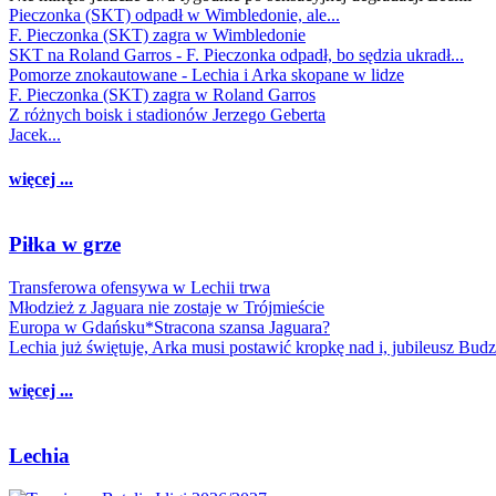
Pieczonka (SKT) odpadł w Wimbledonie, ale...
F. Pieczonka (SKT) zagra w Wimbledonie
SKT na Roland Garros - F. Pieczonka odpadł, bo sędzia ukradł...
Pomorze znokautowane - Lechia i Arka skopane w lidze
F. Pieczonka (SKT) zagra w Roland Garros
Z różnych boisk i stadionów Jerzego Geberta
Jacek...
więcej ...
Piłka w grze
Transferowa ofensywa w Lechii trwa
Młodzież z Jaguara nie zostaje w Trójmieście
Europa w Gdańsku*Stracona szansa Jaguara?
Lechia już świętuje, Arka musi postawić kropkę nad i, jubileusz Bud
więcej ...
Lechia