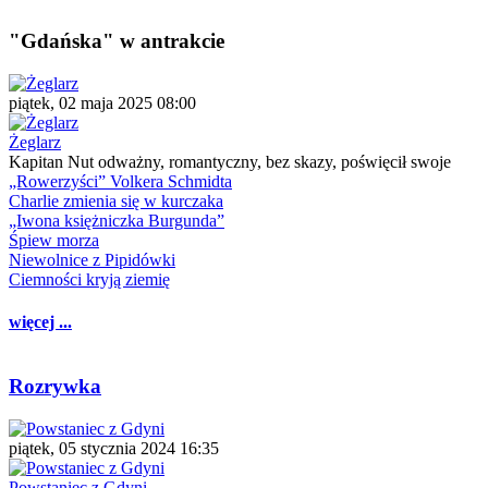
"Gdańska" w antrakcie
piątek, 02 maja 2025 08:00
Żeglarz
Kapitan Nut odważny, romantyczny, bez skazy, poświęcił swoje
„Rowerzyści” Volkera Schmidta
Charlie zmienia się w kurczaka
„Iwona księżniczka Burgunda”
Śpiew morza
Niewolnice z Pipidówki
Ciemności kryją ziemię
więcej ...
Rozrywka
piątek, 05 stycznia 2024 16:35
Powstaniec z Gdyni