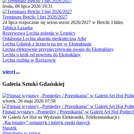
środa, 08 lipca 2026 19:31
Terminarz Betclic I ligi 2026/2027
24 lipca rozpocznie się sezon sezon 2026/2027 w Betclic I lidze.
Tablica Łazarka
Rezerwowa Lechia poległa w Legnicy
Osłabiona Lechia ukarała nieskuteczną Arkę
Lechia Gdańsk z licencją na grę w Ekstraklasie
Lechia efektownie przypieczętowała awans do Ekstraklasy
Lechia o krok od powrotu do Ekstraklasy
Lechia rozbita w Rzeszowie
więcej ...
Galeria Sztuki Gdańskiej
wtorek, 26 maja 2026 07:58
Finisaż wystawy „Pomiędzy / Przenikania” w Galerii Art Hol Politec
W Galerii Art Hol na Wydziale Elektroniki, Telekomunikacji i
„Racjonalny” romantyk i mistyk epoki danych
Staszek
Hierofonia w sztuce