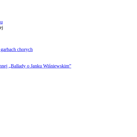
zu
ej
. garbach chorych
ynnej „Ballady o Janku Wiśniewskim”