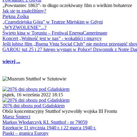
„Powstaniec 1863”- to długo oczekiwany film o wielkim bohaterze
Jak się tu znaleźliśmy?
Piękna Zośka
„Czarodziejska Góra” w Teatrze Miejskim w Gdyni
„WYZWOLENIE”...?
Święto kina w Toruniu – Festiwal EnergaCamerimage
Koncert „Wolność jest w nas” - wokaliści i muzycy
Jeśli lubisz film „Buena Vista Social Club” nie możesz przegapić s
GAROU już 25 i 27 lutego wystąpi w Polsce! Dzwonnik z Notre 
więcej ...
piątek, 16 września 2022 18:15
2076 dni obozu pod Gdańskiem
Obóz koncentracyjny Stutthof wyzwoliły wojska III Frontu
Marsz Śmierci
Markus Włodarczyk KL Stutthof - nr 79059
Egzekucje 11 stycznia 1940 r. i 22 marca 1940 r.
Piaski – granica Europy