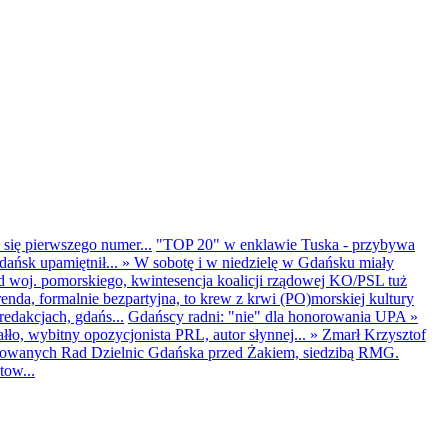
 się pierwszego numer...
"TOP 20" w enklawie Tuska - przybywa
dańsk upamiętnił...
»
W sobotę i w niedzielę w Gdańsku miały
d woj. pomorskiego, kwintesencja koalicji rządowej KO/PSL tuż
renda, formalnie bezpartyjna, to krew z krwi (PO)morskiej kultury
edakcjach, gdańs...
Gdańscy radni: "nie" dla honorowania UPA
»
ło, wybitny opozycjonista PRL, autor słynnej...
»
Zmarł Krzysztof
ntowanych Rad Dzielnic Gdańska przed Żakiem, siedzibą RMG.
tow...