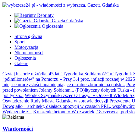
Reprinty
Gazeta Gdańska
Ogłoszenia
Strona główna
Sport
Motoryzacja
Nieruchomości
Ogłoszenia
Galerie
Czytaj historię u źródła. 45 lat "Tygodnika Solidarność"
»
Tygodnik S
"półmilionerów" na Pomorzu
»
Przy 3,4 proc. inflacji rocznej w 20
miejsce uroczystości upamiętniające okrutne zbrodnie na polsk...
Praw
przed powołaniem Jolanty Sobieran...
(PO)lityczny dobytek Tuska - (K
polityczn...
Włodek Szymański zszedł z trasy...
»
Odszedł Włodek Szy
Oświadczenie Rady Miasta Gdańska w sprawie decyzji Prezydenta U
Dowgiałło – architekt, działacz opozycji w czasach PRL, współtwórca 
Wydarzenie z...
Kruszenie betonu
»
W czwartek, 18 czerwca, pod sie
Wiadomości