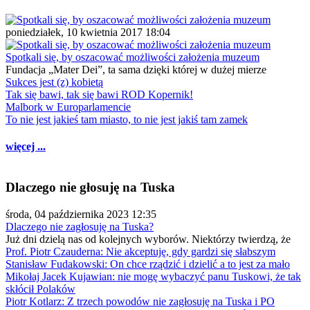
poniedziałek, 10 kwietnia 2017 18:04
Spotkali się, by oszacować możliwości założenia muzeum
Fundacja „Mater Dei”, ta sama dzięki której w dużej mierze
Sukces jest (z) kobietą
Tak się bawi, tak się bawi ROD Kopernik!
Malbork w Europarlamencie
To nie jest jakieś tam miasto, to nie jest jakiś tam zamek
więcej ...
Dlaczego nie głosuję na Tuska
środa, 04 października 2023 12:35
Dlaczego nie zagłosuję na Tuska?
Już dni dzielą nas od kolejnych wyborów. Niektórzy twierdzą, że
Prof. Piotr Czauderna: Nie akceptuję, gdy gardzi się słabszym
Stanisław Fudakowski: On chce rządzić i dzielić a to jest za mało
Mikołaj Jacek Kujawian: nie mogę wybaczyć panu Tuskowi, że tak
skłócił Polaków
Piotr Kotlarz: Z trzech powodów nie zagłosuję na Tuska i PO