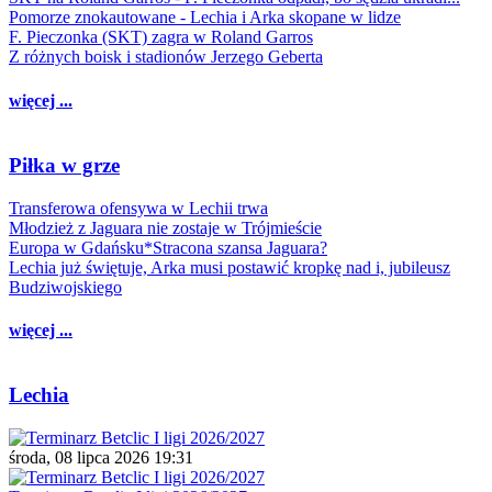
Pomorze znokautowane - Lechia i Arka skopane w lidze
F. Pieczonka (SKT) zagra w Roland Garros
Z różnych boisk i stadionów Jerzego Geberta
więcej ...
Piłka w grze
Transferowa ofensywa w Lechii trwa
Młodzież z Jaguara nie zostaje w Trójmieście
Europa w Gdańsku*Stracona szansa Jaguara?
Lechia już świętuje, Arka musi postawić kropkę nad i, jubileusz
Budziwojskiego
więcej ...
Lechia
środa, 08 lipca 2026 19:31