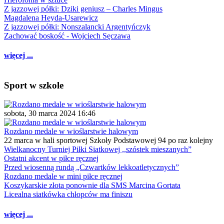
Z jazzowej półki: Dziki geniusz – Charles Mingus
Magdalena Heyda-Usarewicz
Z jazzowej półki: Nonszalancki Argentyńczyk
Zachować boskość - Wojciech Sęczawa
więcej ...
Sport w szkole
sobota, 30 marca 2024 16:46
Rozdano medale w wioślarstwie halowym
22 marca w hali sportowej Szkoły Podstawowej 94 po raz kolejny
Wielkanocny Turniej Piłki Siatkowej ,,szóstek mieszanych”
Ostatni akcent w piłce ręcznej
Przed wiosenną rundą „Czwartków lekkoatletycznych”
Rozdano medale w mini piłce ręcznej
Koszykarskie złota ponownie dla SMS Marcina Gortata
Licealna siatkówka chłopców ma finiszu
więcej ...