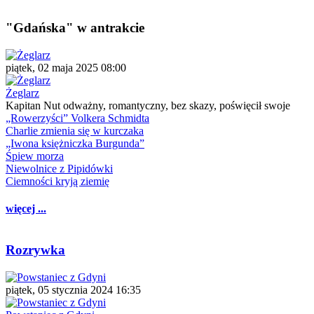
"Gdańska" w antrakcie
piątek, 02 maja 2025 08:00
Żeglarz
Kapitan Nut odważny, romantyczny, bez skazy, poświęcił swoje
„Rowerzyści” Volkera Schmidta
Charlie zmienia się w kurczaka
„Iwona księżniczka Burgunda”
Śpiew morza
Niewolnice z Pipidówki
Ciemności kryją ziemię
więcej ...
Rozrywka
piątek, 05 stycznia 2024 16:35