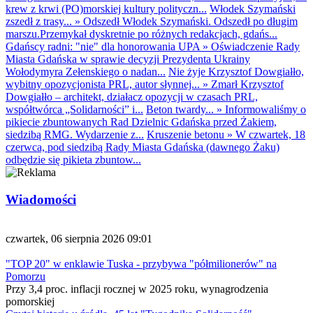
krew z krwi (PO)morskiej kultury polityczn...
Włodek Szymański
zszedł z trasy...
»
Odszedł Włodek Szymański. Odszedł po długim
marszu.Przemykał dyskretnie po różnych redakcjach, gdańs...
Gdańscy radni: "nie" dla honorowania UPA
»
Oświadczenie Rady
Miasta Gdańska w sprawie decyzji Prezydenta Ukrainy
Wołodymyra Zełenskiego o nadan...
Nie żyje Krzysztof Dowgiałło,
wybitny opozycjonista PRL, autor słynnej...
»
Zmarł Krzysztof
Dowgiałło – architekt, działacz opozycji w czasach PRL,
współtwórca „Solidarności” i...
Beton twardy...
»
Informowaliśmy o
pikiecie zbuntowanych Rad Dzielnic Gdańska przed Żakiem,
siedzibą RMG. Wydarzenie z...
Kruszenie betonu
»
W czwartek, 18
czerwca, pod siedzibą Rady Miasta Gdańska (dawnego Żaku)
odbędzie się pikieta zbuntow...
Wiadomości
czwartek, 06 sierpnia 2026 09:01
"TOP 20" w enklawie Tuska - przybywa "półmilionerów" na
Pomorzu
Przy 3,4 proc. inflacji rocznej w 2025 roku, wynagrodzenia
pomorskiej