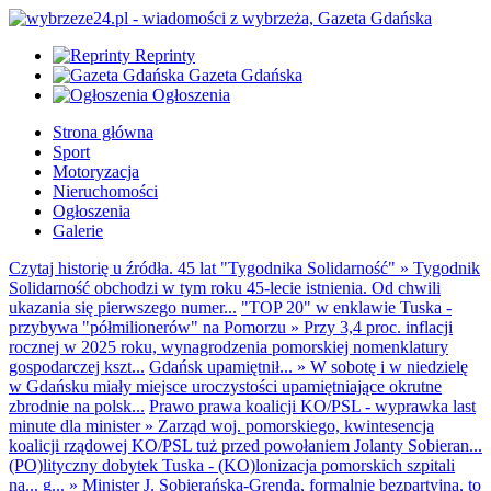
Reprinty
Gazeta Gdańska
Ogłoszenia
Strona główna
Sport
Motoryzacja
Nieruchomości
Ogłoszenia
Galerie
Czytaj historię u źródła. 45 lat "Tygodnika Solidarność"
»
Tygodnik
Solidarność obchodzi w tym roku 45-lecie istnienia. Od chwili
ukazania się pierwszego numer...
"TOP 20" w enklawie Tuska -
przybywa "półmilionerów" na Pomorzu
»
Przy 3,4 proc. inflacji
rocznej w 2025 roku, wynagrodzenia pomorskiej nomenklatury
gospodarczej kszt...
Gdańsk upamiętnił...
»
W sobotę i w niedzielę
w Gdańsku miały miejsce uroczystości upamiętniające okrutne
zbrodnie na polsk...
Prawo prawa koalicji KO/PSL - wyprawka last
minute dla minister
»
Zarząd woj. pomorskiego, kwintesencja
koalicji rządowej KO/PSL tuż przed powołaniem Jolanty Sobieran...
(PO)lityczny dobytek Tuska - (KO)lonizacja pomorskich szpitali
na... g...
»
Minister J. Sobierańska-Grenda, formalnie bezpartyjna, to