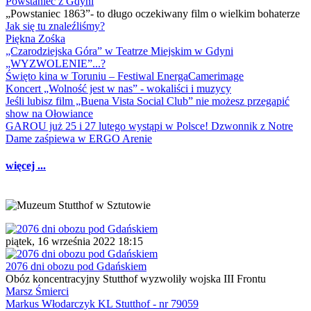
Powstaniec z Gdyni
„Powstaniec 1863”- to długo oczekiwany film o wielkim bohaterze
Jak się tu znaleźliśmy?
Piękna Zośka
„Czarodziejska Góra” w Teatrze Miejskim w Gdyni
„WYZWOLENIE”...?
Święto kina w Toruniu – Festiwal EnergaCamerimage
Koncert „Wolność jest w nas” - wokaliści i muzycy
Jeśli lubisz film „Buena Vista Social Club” nie możesz przegapić
show na Ołowiance
GAROU już 25 i 27 lutego wystąpi w Polsce! Dzwonnik z Notre
Dame zaśpiewa w ERGO Arenie
więcej ...
piątek, 16 września 2022 18:15
2076 dni obozu pod Gdańskiem
Obóz koncentracyjny Stutthof wyzwoliły wojska III Frontu
Marsz Śmierci
Markus Włodarczyk KL Stutthof - nr 79059