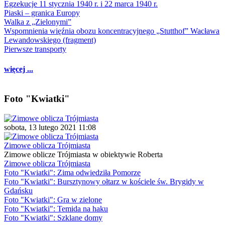
Egzekucje 11 stycznia 1940 r. i 22 marca 1940 r.
Piaski – granica Europy
Walka z „Zielonymi”
Wspomnienia więźnia obozu koncentracyjnego „Stutthof” Wacława
Lewandowskiego (fragment)
Pierwsze transporty
więcej ...
Foto "Kwiatki"
sobota, 13 lutego 2021 11:08
Zimowe oblicza Trójmiasta
Zimowe oblicze Trójmiasta w obiektywie Roberta
Zimowe oblicza Trójmiasta
Foto "Kwiatki": Zima odwiedziła Pomorze
Foto "Kwiatki": Bursztynowy ołtarz w kościele św. Brygidy w
Gdańsku
Foto "Kwiatki": Gra w zielone
Foto "Kwiatki": Temida na haku
Foto "Kwiatki": Szklane domy