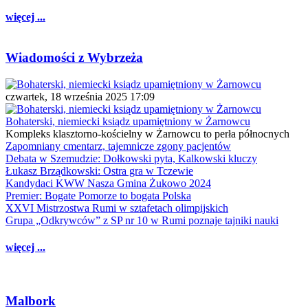
więcej ...
Wiadomości z Wybrzeża
czwartek, 18 września 2025 17:09
Bohaterski, niemiecki ksiądz upamiętniony w Żarnowcu
Kompleks klasztorno-kościelny w Żarnowcu to perła północnych
Zapomniany cmentarz, tajemnicze zgony pacjentów
Debata w Szemudzie: Dołkowski pyta, Kalkowski kluczy
Łukasz Brządkowski: Ostra gra w Tczewie
Kandydaci KWW Nasza Gmina Żukowo 2024
Premier: Bogate Pomorze to bogata Polska
XXVI Mistrzostwa Rumi w sztafetach olimpijskich
Grupa „Odkrywców” z SP nr 10 w Rumi poznaje tajniki nauki
więcej ...
Malbork