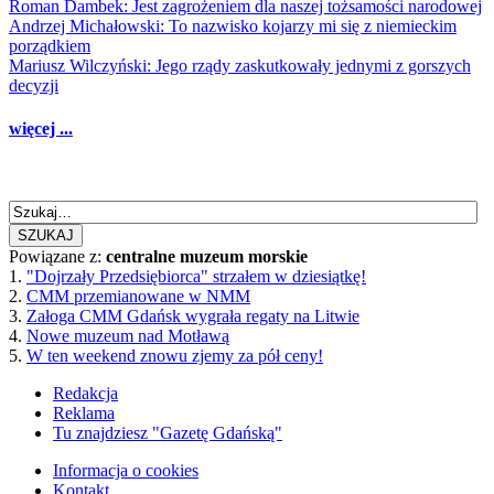
Roman Dambek: Jest zagrożeniem dla naszej tożsamości narodowej
Andrzej Michałowski: To nazwisko kojarzy mi się z niemieckim
porządkiem
Mariusz Wilczyński: Jego rządy zaskutkowały jednymi z gorszych
decyzji
więcej ...
SZUKAJ
Powiązane z:
centralne muzeum morskie
1.
"Dojrzały Przedsiębiorca" strzałem w dziesiątkę!
2.
CMM przemianowane w NMM
3.
Załoga CMM Gdańsk wygrała regaty na Litwie
4.
Nowe muzeum nad Motławą
5.
W ten weekend znowu zjemy za pół ceny!
Redakcja
Reklama
Tu znajdziesz "Gazetę Gdańską"
Informacja o cookies
Kontakt