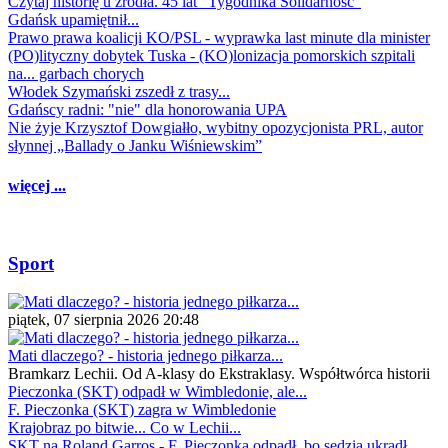
Czytaj historię u źródła. 45 lat "Tygodnika Solidarność"
Gdańsk upamiętnił...
Prawo prawa koalicji KO/PSL - wyprawka last minute dla minister
(PO)lityczny dobytek Tuska - (KO)lonizacja pomorskich szpitali
na... garbach chorych
Włodek Szymański zszedł z trasy...
Gdańscy radni: "nie" dla honorowania UPA
Nie żyje Krzysztof Dowgiałło, wybitny opozycjonista PRL, autor
słynnej „Ballady o Janku Wiśniewskim”
więcej ...
Sport
piątek, 07 sierpnia 2026 20:48
Mati dlaczego? - historia jednego piłkarza...
Bramkarz Lechii. Od A-klasy do Ekstraklasy. Współtwórca historii
Pieczonka (SKT) odpadł w Wimbledonie, ale...
F. Pieczonka (SKT) zagra w Wimbledonie
Krajobraz po bitwie... Co w Lechii...
SKT na Roland Garros - F. Pieczonka odpadł, bo sędzia ukradł...