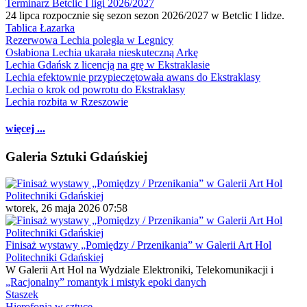
Terminarz Betclic I ligi 2026/2027
24 lipca rozpocznie się sezon sezon 2026/2027 w Betclic I lidze.
Tablica Łazarka
Rezerwowa Lechia poległa w Legnicy
Osłabiona Lechia ukarała nieskuteczną Arkę
Lechia Gdańsk z licencją na grę w Ekstraklasie
Lechia efektownie przypieczętowała awans do Ekstraklasy
Lechia o krok od powrotu do Ekstraklasy
Lechia rozbita w Rzeszowie
więcej ...
Galeria Sztuki Gdańskiej
wtorek, 26 maja 2026 07:58
Finisaż wystawy „Pomiędzy / Przenikania” w Galerii Art Hol
Politechniki Gdańskiej
W Galerii Art Hol na Wydziale Elektroniki, Telekomunikacji i
„Racjonalny” romantyk i mistyk epoki danych
Staszek
Hierofonia w sztuce