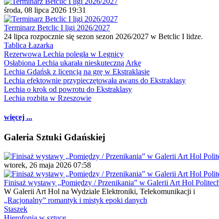
środa, 08 lipca 2026 19:31
Terminarz Betclic I ligi 2026/2027
24 lipca rozpocznie się sezon sezon 2026/2027 w Betclic I lidze.
Tablica Łazarka
Rezerwowa Lechia poległa w Legnicy
Osłabiona Lechia ukarała nieskuteczną Arkę
Lechia Gdańsk z licencją na grę w Ekstraklasie
Lechia efektownie przypieczętowała awans do Ekstraklasy
Lechia o krok od powrotu do Ekstraklasy
Lechia rozbita w Rzeszowie
więcej ...
Galeria Sztuki Gdańskiej
wtorek, 26 maja 2026 07:58
Finisaż wystawy „Pomiędzy / Przenikania” w Galerii Art Hol Politec
W Galerii Art Hol na Wydziale Elektroniki, Telekomunikacji i
„Racjonalny” romantyk i mistyk epoki danych
Staszek
Hierofonia w sztuce