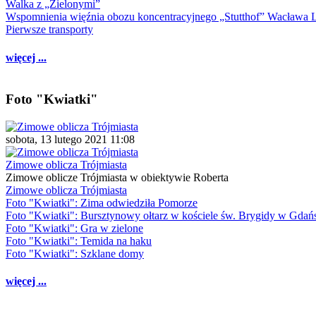
Walka z „Zielonymi”
Wspomnienia więźnia obozu koncentracyjnego „Stutthof” Wacława 
Pierwsze transporty
więcej ...
Foto "Kwiatki"
sobota, 13 lutego 2021 11:08
Zimowe oblicza Trójmiasta
Zimowe oblicze Trójmiasta w obiektywie Roberta
Zimowe oblicza Trójmiasta
Foto "Kwiatki": Zima odwiedziła Pomorze
Foto "Kwiatki": Bursztynowy ołtarz w kościele św. Brygidy w Gdań
Foto "Kwiatki": Gra w zielone
Foto "Kwiatki": Temida na haku
Foto "Kwiatki": Szklane domy
więcej ...