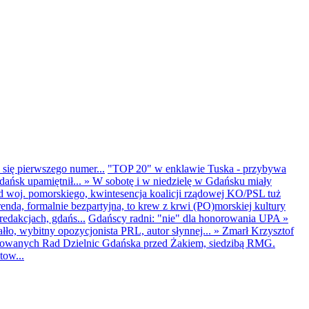
 się pierwszego numer...
"TOP 20" w enklawie Tuska - przybywa
dańsk upamiętnił...
»
W sobotę i w niedzielę w Gdańsku miały
d woj. pomorskiego, kwintesencja koalicji rządowej KO/PSL tuż
renda, formalnie bezpartyjna, to krew z krwi (PO)morskiej kultury
edakcjach, gdańs...
Gdańscy radni: "nie" dla honorowania UPA
»
ło, wybitny opozycjonista PRL, autor słynnej...
»
Zmarł Krzysztof
ntowanych Rad Dzielnic Gdańska przed Żakiem, siedzibą RMG.
tow...