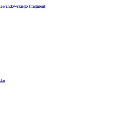
Lewandowskiego (fragment)
sku