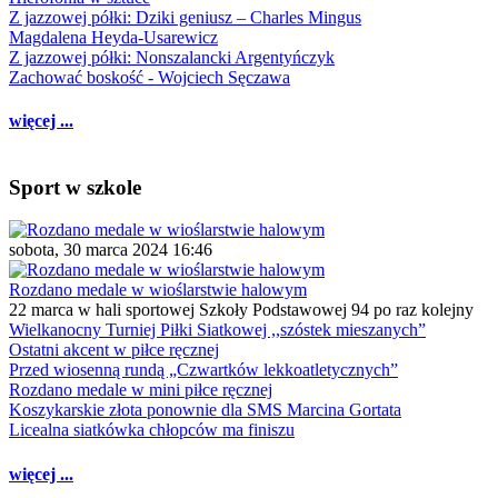
Z jazzowej półki: Dziki geniusz – Charles Mingus
Magdalena Heyda-Usarewicz
Z jazzowej półki: Nonszalancki Argentyńczyk
Zachować boskość - Wojciech Sęczawa
więcej ...
Sport w szkole
sobota, 30 marca 2024 16:46
Rozdano medale w wioślarstwie halowym
22 marca w hali sportowej Szkoły Podstawowej 94 po raz kolejny
Wielkanocny Turniej Piłki Siatkowej ,,szóstek mieszanych”
Ostatni akcent w piłce ręcznej
Przed wiosenną rundą „Czwartków lekkoatletycznych”
Rozdano medale w mini piłce ręcznej
Koszykarskie złota ponownie dla SMS Marcina Gortata
Licealna siatkówka chłopców ma finiszu
więcej ...