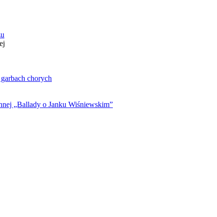
zu
ej
. garbach chorych
ynnej „Ballady o Janku Wiśniewskim”