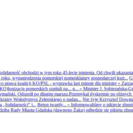
olidarność obchodzi w tym roku 45-lecie istnienia. Od chwili ukazania
25 roku, wynagrodzenia pomorskiej nomenklatury gospodarczej kszt...
G
o prawa koalicji KO/PSL - wyprawka last minute dla minister
»
Zarzą
O)lonizacja pomorskich szpitali na... g...
»
Minister J. Sobierańska-G
mański. Odszedł po długim marszu.Przemykał dyskretnie po różnych r
krainy Wołodymyra Zełenskiego o nadan...
Nie żyje Krzysztof Dowgiał
„Solidarności” i...
Beton twardy...
»
Informowaliśmy o pikiecie zbu
dzibą Rady Miasta Gdańska (dawnego Żaku) odbędzie się pikieta zbun