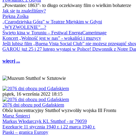
„Powstaniec 1863”- to długo oczekiwany film o wielkim bohaterze
Jak się tu znaleźliśmy?
Piękna Zośka
„Czarodziejska Góra” w Teatrze Miejskim w Gdyni
„WYZWOLENIE”...?
Święto kina w Toruniu – Festiwal EnergaCamerimage
Koncert „Wolność jest w nas” - wokaliści i muzycy
Jeśli lubisz film „Buena Vista Social Club” nie możesz przegapić s
GAROU już 25 i 27 lutego wystąpi w Polsce! Dzwonnik z Notre 
więcej ...
piątek, 16 września 2022 18:15
2076 dni obozu pod Gdańskiem
Obóz koncentracyjny Stutthof wyzwoliły wojska III Frontu
Marsz Śmierci
Markus Włodarczyk KL Stutthof - nr 79059
Egzekucje 11 stycznia 1940 r. i 22 marca 1940 r.
Piaski – granica Europy