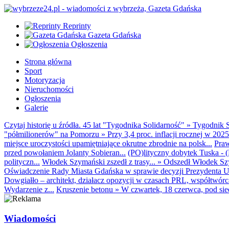
Reprinty
Gazeta Gdańska
Ogłoszenia
Strona główna
Sport
Motoryzacja
Nieruchomości
Ogłoszenia
Galerie
Czytaj historię u źródła. 45 lat "Tygodnika Solidarność"
»
Tygodnik S
"półmilionerów" na Pomorzu
»
Przy 3,4 proc. inflacji rocznej w 20
miejsce uroczystości upamiętniające okrutne zbrodnie na polsk...
Praw
przed powołaniem Jolanty Sobieran...
(PO)lityczny dobytek Tuska - (K
polityczn...
Włodek Szymański zszedł z trasy...
»
Odszedł Włodek Szy
Oświadczenie Rady Miasta Gdańska w sprawie decyzji Prezydenta U
Dowgiałło – architekt, działacz opozycji w czasach PRL, współtwórca 
Wydarzenie z...
Kruszenie betonu
»
W czwartek, 18 czerwca, pod sie
Wiadomości