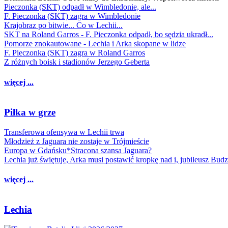
Pieczonka (SKT) odpadł w Wimbledonie, ale...
F. Pieczonka (SKT) zagra w Wimbledonie
Krajobraz po bitwie... Co w Lechii...
SKT na Roland Garros - F. Pieczonka odpadł, bo sędzia ukradł...
Pomorze znokautowane - Lechia i Arka skopane w lidze
F. Pieczonka (SKT) zagra w Roland Garros
Z różnych boisk i stadionów Jerzego Geberta
więcej ...
Piłka w grze
Transferowa ofensywa w Lechii trwa
Młodzież z Jaguara nie zostaje w Trójmieście
Europa w Gdańsku*Stracona szansa Jaguara?
Lechia już świętuje, Arka musi postawić kropkę nad i, jubileusz Bud
więcej ...
Lechia