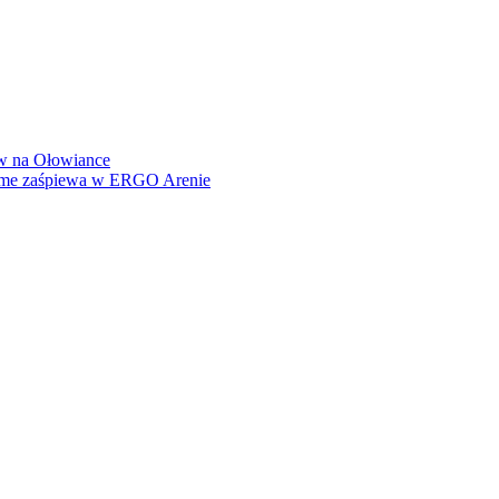
how na Ołowiance
Dame zaśpiewa w ERGO Arenie