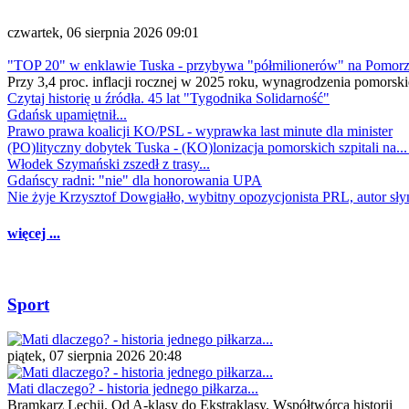
czwartek, 06 sierpnia 2026 09:01
"TOP 20" w enklawie Tuska - przybywa "półmilionerów" na Pomor
Przy 3,4 proc. inflacji rocznej w 2025 roku, wynagrodzenia pomorski
Czytaj historię u źródła. 45 lat "Tygodnika Solidarność"
Gdańsk upamiętnił...
Prawo prawa koalicji KO/PSL - wyprawka last minute dla minister
(PO)lityczny dobytek Tuska - (KO)lonizacja pomorskich szpitali na..
Włodek Szymański zszedł z trasy...
Gdańscy radni: "nie" dla honorowania UPA
Nie żyje Krzysztof Dowgiałło, wybitny opozycjonista PRL, autor sł
więcej ...
Sport
piątek, 07 sierpnia 2026 20:48
Mati dlaczego? - historia jednego piłkarza...
Bramkarz Lechii. Od A-klasy do Ekstraklasy. Współtwórca historii