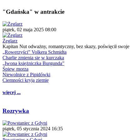
"Gdańska" w antrakcie
piątek, 02 maja 2025 08:00
Żeglarz
Kapitan Nut odważny, romantyczny, bez skazy, poświęcił swoje
„Rowerzyści” Volkera Schmidta
Charlie zmienia się w kurczaka
„Iwona księżniczka Burgunda”
Śpiew morza
Niewolnice z Pipidówki
Ciemności kryją ziemię
więcej ...
Rozrywka
piątek, 05 stycznia 2024 16:35
Powstaniec z Gdyni