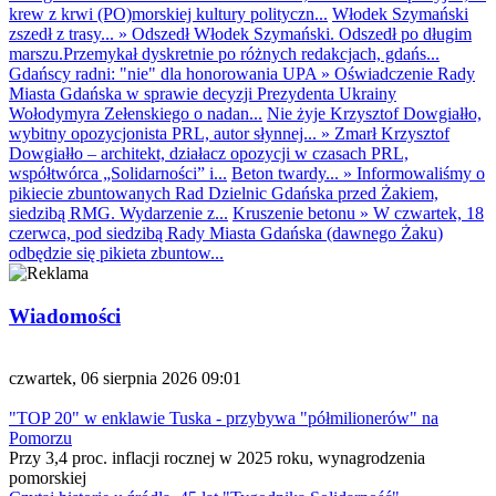
krew z krwi (PO)morskiej kultury polityczn...
Włodek Szymański
zszedł z trasy...
»
Odszedł Włodek Szymański. Odszedł po długim
marszu.Przemykał dyskretnie po różnych redakcjach, gdańs...
Gdańscy radni: "nie" dla honorowania UPA
»
Oświadczenie Rady
Miasta Gdańska w sprawie decyzji Prezydenta Ukrainy
Wołodymyra Zełenskiego o nadan...
Nie żyje Krzysztof Dowgiałło,
wybitny opozycjonista PRL, autor słynnej...
»
Zmarł Krzysztof
Dowgiałło – architekt, działacz opozycji w czasach PRL,
współtwórca „Solidarności” i...
Beton twardy...
»
Informowaliśmy o
pikiecie zbuntowanych Rad Dzielnic Gdańska przed Żakiem,
siedzibą RMG. Wydarzenie z...
Kruszenie betonu
»
W czwartek, 18
czerwca, pod siedzibą Rady Miasta Gdańska (dawnego Żaku)
odbędzie się pikieta zbuntow...
Wiadomości
czwartek, 06 sierpnia 2026 09:01
"TOP 20" w enklawie Tuska - przybywa "półmilionerów" na
Pomorzu
Przy 3,4 proc. inflacji rocznej w 2025 roku, wynagrodzenia
pomorskiej