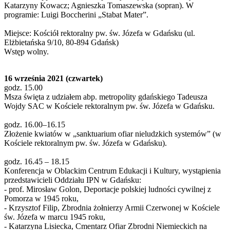
Katarzyny Kowacz; Agnieszka Tomaszewska (sopran). W
programie: Luigi Boccherini „Stabat Mater”.
Miejsce: Kościół rektoralny pw. św. Józefa w Gdańsku (ul.
Elżbietańska 9/10, 80-894 Gdańsk)
Wstęp wolny.
16 września 2021 (czwartek)
godz. 15.00
Msza święta z udziałem abp. metropolity gdańskiego Tadeusza
Wojdy SAC w Kościele rektoralnym pw. św. Józefa w Gdańsku.
godz. 16.00–16.15
Złożenie kwiatów w „sanktuarium ofiar nieludzkich systemów” (w
Kościele rektoralnym pw. św. Józefa w Gdańsku).
godz. 16.45 – 18.15
Konferencja w Oblackim Centrum Edukacji i Kultury, wystąpienia
przedstawicieli Oddziału IPN w Gdańsku:
- prof. Mirosław Golon, Deportacje polskiej ludności cywilnej z
Pomorza w 1945 roku,
- Krzysztof Filip, Zbrodnia żołnierzy Armii Czerwonej w Kościele
św. Józefa w marcu 1945 roku,
- Katarzyna Lisiecka, Cmentarz Ofiar Zbrodni Niemieckich na