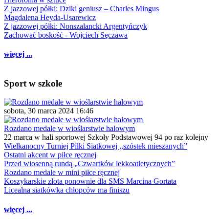
Z jazzowej półki: Dziki geniusz – Charles Mingus
Magdalena Heyda-Usarewicz
Z jazzowej półki: Nonszalancki Argentyńczyk
Zachować boskość - Wojciech Sęczawa
więcej ...
Sport w szkole
sobota, 30 marca 2024 16:46
Rozdano medale w wioślarstwie halowym
22 marca w hali sportowej Szkoły Podstawowej 94 po raz kolejny
Wielkanocny Turniej Piłki Siatkowej ,,szóstek mieszanych”
Ostatni akcent w piłce ręcznej
Przed wiosenną rundą „Czwartków lekkoatletycznych”
Rozdano medale w mini piłce ręcznej
Koszykarskie złota ponownie dla SMS Marcina Gortata
Licealna siatkówka chłopców ma finiszu
więcej ...