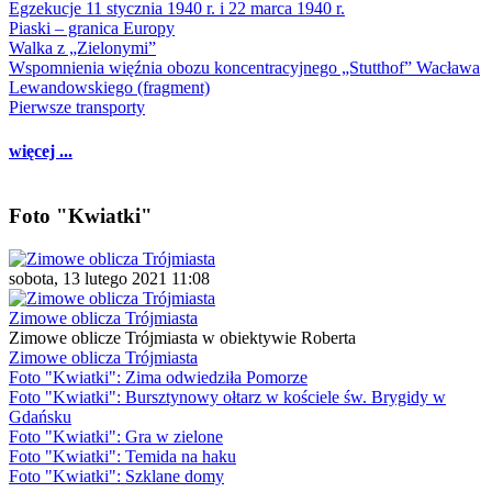
Egzekucje 11 stycznia 1940 r. i 22 marca 1940 r.
Piaski – granica Europy
Walka z „Zielonymi”
Wspomnienia więźnia obozu koncentracyjnego „Stutthof” Wacława
Lewandowskiego (fragment)
Pierwsze transporty
więcej ...
Foto "Kwiatki"
sobota, 13 lutego 2021 11:08
Zimowe oblicza Trójmiasta
Zimowe oblicze Trójmiasta w obiektywie Roberta
Zimowe oblicza Trójmiasta
Foto "Kwiatki": Zima odwiedziła Pomorze
Foto "Kwiatki": Bursztynowy ołtarz w kościele św. Brygidy w
Gdańsku
Foto "Kwiatki": Gra w zielone
Foto "Kwiatki": Temida na haku
Foto "Kwiatki": Szklane domy