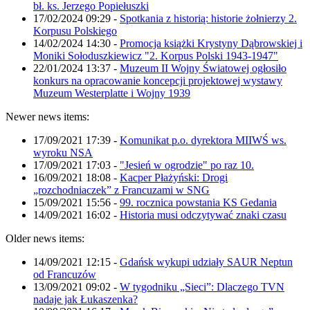
bł. ks. Jerzego Popiełuszki
17/02/2024 09:29
-
Spotkania z historią: historie żołnierzy 2.
Korpusu Polskiego
14/02/2024 14:30
-
Promocja książki Krystyny Dąbrowskiej i
Moniki Sołoduszkiewicz "2. Korpus Polski 1943-1947"
22/01/2024 13:37
-
Muzeum II Wojny Światowej ogłosiło
konkurs na opracowanie koncepcji projektowej wystawy
Muzeum Westerplatte i Wojny 1939
Newer news items:
17/09/2021 17:39
-
Komunikat p.o. dyrektora MIIWŚ ws.
wyroku NSA
17/09/2021 17:03
-
"Jesień w ogrodzie" po raz 10.
16/09/2021 18:08
-
Kacper Płażyński: Drogi
„rozchodniaczek” z Francuzami w SNG
15/09/2021 15:56
-
99. rocznica powstania KS Gedania
14/09/2021 16:02
-
Historia musi odczytywać znaki czasu
Older news items:
14/09/2021 12:15
-
Gdańsk wykupi udziały SAUR Neptun
od Francuzów
13/09/2021 09:02
-
W tygodniku „Sieci”: Dlaczego TVN
nadaje jak Łukaszenka?