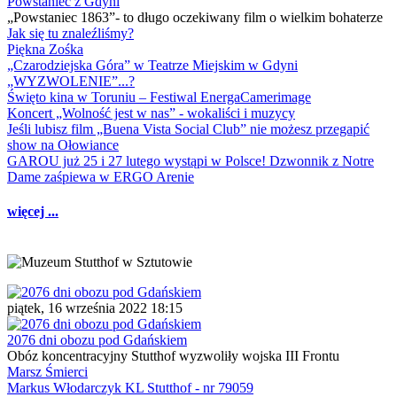
Powstaniec z Gdyni
„Powstaniec 1863”- to długo oczekiwany film o wielkim bohaterze
Jak się tu znaleźliśmy?
Piękna Zośka
„Czarodziejska Góra” w Teatrze Miejskim w Gdyni
„WYZWOLENIE”...?
Święto kina w Toruniu – Festiwal EnergaCamerimage
Koncert „Wolność jest w nas” - wokaliści i muzycy
Jeśli lubisz film „Buena Vista Social Club” nie możesz przegapić
show na Ołowiance
GAROU już 25 i 27 lutego wystąpi w Polsce! Dzwonnik z Notre
Dame zaśpiewa w ERGO Arenie
więcej ...
piątek, 16 września 2022 18:15
2076 dni obozu pod Gdańskiem
Obóz koncentracyjny Stutthof wyzwoliły wojska III Frontu
Marsz Śmierci
Markus Włodarczyk KL Stutthof - nr 79059