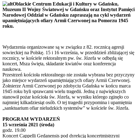
Oblackie Centrum Edukacji i Kultury w Gdańsku,
Muzeum II Wojny Światowej w Gdańsku oraz Instytut Pamięci
Narodowej Oddział w Gdańsku zapraszają na cykl wydarzeń
upamiętniających ofiary Armii Czerwonej na Pomorzu 1945
roku.
Wydarzenia organizowane są w związku z 82. rocznicą agresji
sowieckiej na Polskę. 15 i 16 września, w przeddzień zbliżającej się
rocznicy, w kościele rektoralnym pw. św. Józefa w odbędą się
koncert, Msza święta, składanie kwiatów oraz konferencja
naukowa.
Przestrzeń kościoła rektoralnego nie została wybrana bez przyczyny
jako miejsce wydarzeń upamiętniających ofiary Armii Czerwonej.
Żołnierze Armii Czerwonej po zdobyciu Gdańska w końcu marca
1945 roku byli sprawcami wielu tragedii. Jedną z największych
stanowił pożar kościoła św. Józefa, w wyniku którego zginęło co
najmniej kilkadziesiąt osób. O tej tragedii przypomina i upamiętnia
„sanktuarium ofiar nieludzkich systemów” w kościele św. Józefa.
PROGRAM WYDARZEŃ
15 września 2021 (środa)
godz. 19.00
Koncert Cappelli Gedanensis pod dyrekcją koncertmistrzyni