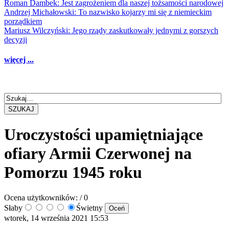
Roman Dambek: Jest zagrożeniem dla naszej tożsamości narodowej
Andrzej Michałowski: To nazwisko kojarzy mi się z niemieckim
porządkiem
Mariusz Wilczyński: Jego rządy zaskutkowały jednymi z gorszych
decyzji
więcej ...
SZUKAJ
Uroczystości upamiętniające
ofiary Armii Czerwonej na
Pomorzu 1945 roku
Ocena użytkowników:
/ 0
Słaby
Świetny
wtorek, 14 września 2021 15:53