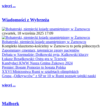
więcej ...
Wiadomości z Wybrzeża
czwartek, 18 września 2025 17:09
Bohaterski, niemiecki ksiądz upamiętniony w Żarnowcu
Kompleks klasztorno-kościelny w Żarnowcu to perła północnych
Zapomniany cmentarz, tajemnicze zgony pacjentów
Debata w Szemudzie: Dołkowski pyta, Kalkowski kluczy
Łukasz Brządkowski: Ostra gra w Tczewie
Kandydaci KWW Nasza Gmina Żukowo 2024
Premier: Bogate Pomorze to bogata Polska
XXVI Mistrzostwa Rumi w sztafetach olimpijskich
Grupa „Odkrywców” z SP nr 10 w Rumi poznaje tajniki nauki
więcej ...
Malbork