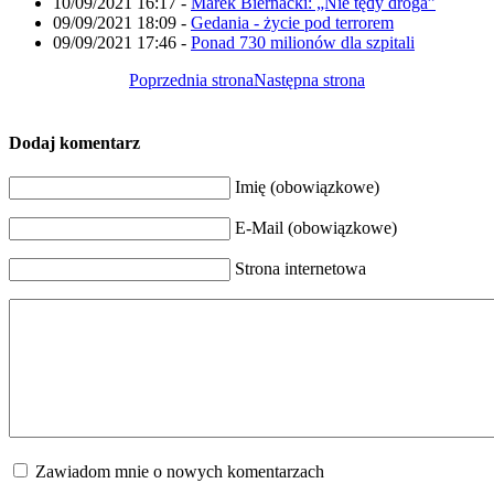
10/09/2021 16:17
-
Marek Biernacki: „Nie tędy droga”
09/09/2021 18:09
-
Gedania - życie pod terrorem
09/09/2021 17:46
-
Ponad 730 milionów dla szpitali
Poprzednia strona
Następna strona
Dodaj komentarz
Imię (obowiązkowe)
E-Mail (obowiązkowe)
Strona internetowa
Zawiadom mnie o nowych komentarzach