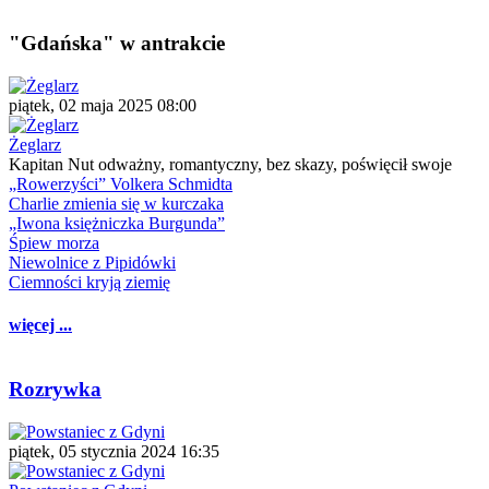
"Gdańska" w antrakcie
piątek, 02 maja 2025 08:00
Żeglarz
Kapitan Nut odważny, romantyczny, bez skazy, poświęcił swoje
„Rowerzyści” Volkera Schmidta
Charlie zmienia się w kurczaka
„Iwona księżniczka Burgunda”
Śpiew morza
Niewolnice z Pipidówki
Ciemności kryją ziemię
więcej ...
Rozrywka
piątek, 05 stycznia 2024 16:35