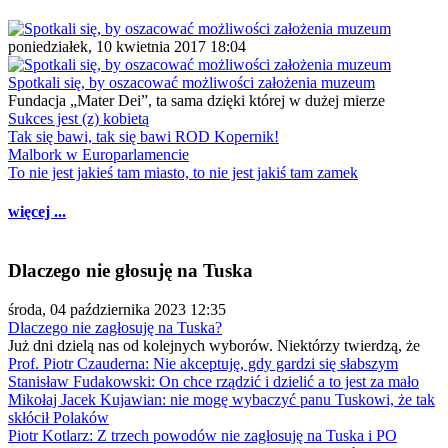
poniedziałek, 10 kwietnia 2017 18:04
Spotkali się, by oszacować możliwości założenia muzeum
Fundacja „Mater Dei”, ta sama dzięki której w dużej mierze
Sukces jest (z) kobietą
Tak się bawi, tak się bawi ROD Kopernik!
Malbork w Europarlamencie
To nie jest jakieś tam miasto, to nie jest jakiś tam zamek
więcej ...
Dlaczego nie głosuję na Tuska
środa, 04 października 2023 12:35
Dlaczego nie zagłosuję na Tuska?
Już dni dzielą nas od kolejnych wyborów. Niektórzy twierdzą, że
Prof. Piotr Czauderna: Nie akceptuję, gdy gardzi się słabszym
Stanisław Fudakowski: On chce rządzić i dzielić a to jest za mało
Mikołaj Jacek Kujawian: nie mogę wybaczyć panu Tuskowi, że tak
skłócił Polaków
Piotr Kotlarz: Z trzech powodów nie zagłosuję na Tuska i PO