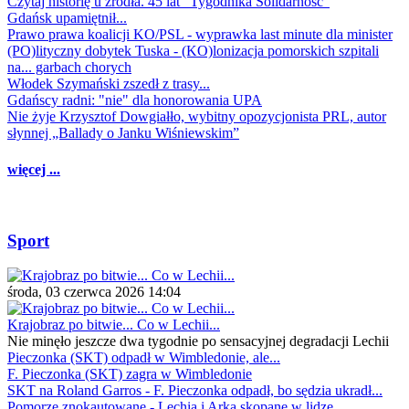
Czytaj historię u źródła. 45 lat "Tygodnika Solidarność"
Gdańsk upamiętnił...
Prawo prawa koalicji KO/PSL - wyprawka last minute dla minister
(PO)lityczny dobytek Tuska - (KO)lonizacja pomorskich szpitali
na... garbach chorych
Włodek Szymański zszedł z trasy...
Gdańscy radni: "nie" dla honorowania UPA
Nie żyje Krzysztof Dowgiałło, wybitny opozycjonista PRL, autor
słynnej „Ballady o Janku Wiśniewskim”
więcej ...
Sport
środa, 03 czerwca 2026 14:04
Krajobraz po bitwie... Co w Lechii...
Nie minęło jeszcze dwa tygodnie po sensacyjnej degradacji Lechii
Pieczonka (SKT) odpadł w Wimbledonie, ale...
F. Pieczonka (SKT) zagra w Wimbledonie
SKT na Roland Garros - F. Pieczonka odpadł, bo sędzia ukradł...
Pomorze znokautowane - Lechia i Arka skopane w lidze