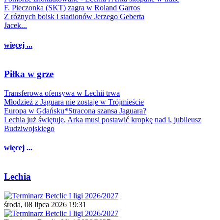
F. Pieczonka (SKT) zagra w Roland Garros
Z różnych boisk i stadionów Jerzego Geberta
Jacek...
więcej ...
Piłka w grze
Transferowa ofensywa w Lechii trwa
Młodzież z Jaguara nie zostaje w Trójmieście
Europa w Gdańsku*Stracona szansa Jaguara?
Lechia już świętuje, Arka musi postawić kropkę nad i, jubileusz
Budziwojskiego
więcej ...
Lechia
środa, 08 lipca 2026 19:31