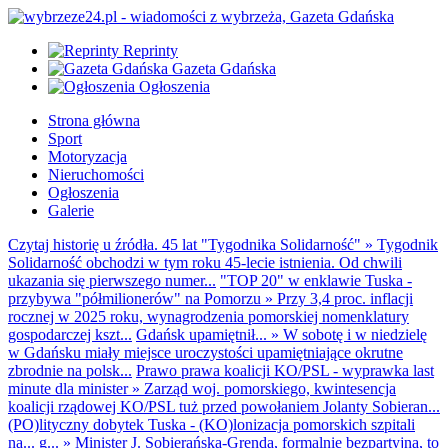
Reprinty
Gazeta Gdańska
Ogłoszenia
Strona główna
Sport
Motoryzacja
Nieruchomości
Ogłoszenia
Galerie
Czytaj historię u źródła. 45 lat "Tygodnika Solidarność"
»
Tygodnik
Solidarność obchodzi w tym roku 45-lecie istnienia. Od chwili
ukazania się pierwszego numer...
"TOP 20" w enklawie Tuska -
przybywa "półmilionerów" na Pomorzu
»
Przy 3,4 proc. inflacji
rocznej w 2025 roku, wynagrodzenia pomorskiej nomenklatury
gospodarczej kszt...
Gdańsk upamiętnił...
»
W sobotę i w niedzielę
w Gdańsku miały miejsce uroczystości upamiętniające okrutne
zbrodnie na polsk...
Prawo prawa koalicji KO/PSL - wyprawka last
minute dla minister
»
Zarząd woj. pomorskiego, kwintesencja
koalicji rządowej KO/PSL tuż przed powołaniem Jolanty Sobieran...
(PO)lityczny dobytek Tuska - (KO)lonizacja pomorskich szpitali
na... g...
»
Minister J. Sobierańska-Grenda, formalnie bezpartyjna, to