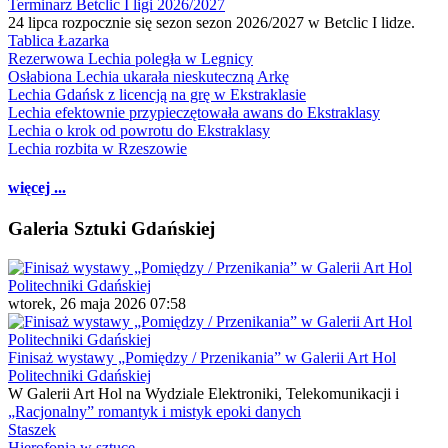
Terminarz Betclic I ligi 2026/2027
24 lipca rozpocznie się sezon sezon 2026/2027 w Betclic I lidze.
Tablica Łazarka
Rezerwowa Lechia poległa w Legnicy
Osłabiona Lechia ukarała nieskuteczną Arkę
Lechia Gdańsk z licencją na grę w Ekstraklasie
Lechia efektownie przypieczętowała awans do Ekstraklasy
Lechia o krok od powrotu do Ekstraklasy
Lechia rozbita w Rzeszowie
więcej ...
Galeria Sztuki Gdańskiej
wtorek, 26 maja 2026 07:58
Finisaż wystawy „Pomiędzy / Przenikania” w Galerii Art Hol
Politechniki Gdańskiej
W Galerii Art Hol na Wydziale Elektroniki, Telekomunikacji i
„Racjonalny” romantyk i mistyk epoki danych
Staszek
Hierofonia w sztuce