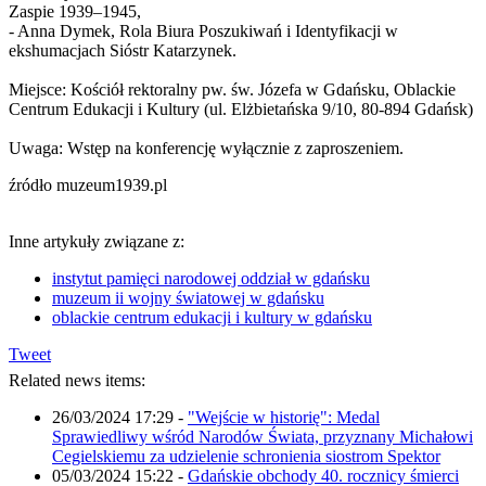
Zaspie 1939–1945,
- Anna Dymek, Rola Biura Poszukiwań i Identyfikacji w
ekshumacjach Sióstr Katarzynek.
Miejsce: Kościół rektoralny pw. św. Józefa w Gdańsku, Oblackie
Centrum Edukacji i Kultury (ul. Elżbietańska 9/10, 80-894 Gdańsk)
Uwaga: Wstęp na konferencję wyłącznie z zaproszeniem.
źródło muzeum1939.pl
Inne artykuły związane z:
instytut pamięci narodowej oddział w gdańsku
muzeum ii wojny światowej w gdańsku
oblackie centrum edukacji i kultury w gdańsku
Tweet
Related news items:
26/03/2024 17:29
-
"Wejście w historię": Medal
Sprawiedliwy wśród Narodów Świata, przyznany Michałowi
Cegielskiemu za udzielenie schronienia siostrom Spektor
05/03/2024 15:22
-
Gdańskie obchody 40. rocznicy śmierci