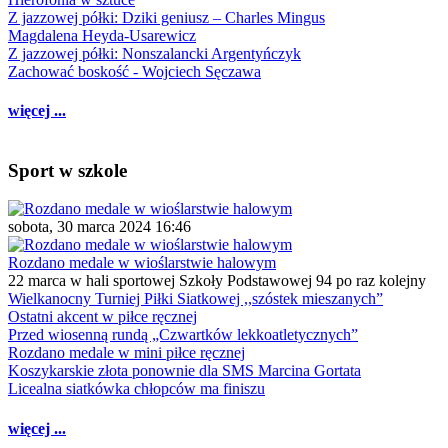
Z jazzowej półki: Dziki geniusz – Charles Mingus
Magdalena Heyda-Usarewicz
Z jazzowej półki: Nonszalancki Argentyńczyk
Zachować boskość - Wojciech Sęczawa
więcej ...
Sport w szkole
sobota, 30 marca 2024 16:46
Rozdano medale w wioślarstwie halowym
22 marca w hali sportowej Szkoły Podstawowej 94 po raz kolejny
Wielkanocny Turniej Piłki Siatkowej ,,szóstek mieszanych”
Ostatni akcent w piłce ręcznej
Przed wiosenną rundą „Czwartków lekkoatletycznych”
Rozdano medale w mini piłce ręcznej
Koszykarskie złota ponownie dla SMS Marcina Gortata
Licealna siatkówka chłopców ma finiszu
więcej ...