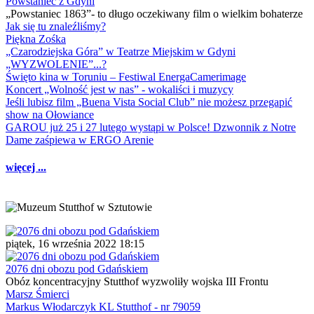
Powstaniec z Gdyni
„Powstaniec 1863”- to długo oczekiwany film o wielkim bohaterze
Jak się tu znaleźliśmy?
Piękna Zośka
„Czarodziejska Góra” w Teatrze Miejskim w Gdyni
„WYZWOLENIE”...?
Święto kina w Toruniu – Festiwal EnergaCamerimage
Koncert „Wolność jest w nas” - wokaliści i muzycy
Jeśli lubisz film „Buena Vista Social Club” nie możesz przegapić
show na Ołowiance
GAROU już 25 i 27 lutego wystąpi w Polsce! Dzwonnik z Notre
Dame zaśpiewa w ERGO Arenie
więcej ...
piątek, 16 września 2022 18:15
2076 dni obozu pod Gdańskiem
Obóz koncentracyjny Stutthof wyzwoliły wojska III Frontu
Marsz Śmierci
Markus Włodarczyk KL Stutthof - nr 79059