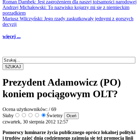
Roman Dambek: Jest zagrożeniem dla naszej tożsamości narodowej
Andrzej Michałowski: To nazwisko kojarzy mi się z niemieckim
porządkiem
Mariusz Wilczyński: Jego rządy zaskutkowały jednymi z gorszych
decyzji
więcej ...
SZUKAJ
Prezydent Adamowicz (PO)
koniem pociągowym OLT?
Ocena użytkowników:
/ 69
Słaby
Świetny
czwartek, 30 sierpnia 2012 12:57
Pomorscy luminarze życia publicznego oprócz lokalnej polityki
i trudów zajęć dnia codziennego zajmują się też promocją linii