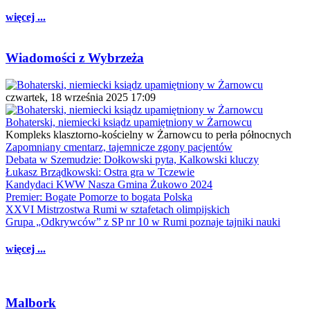
więcej ...
Wiadomości z Wybrzeża
czwartek, 18 września 2025 17:09
Bohaterski, niemiecki ksiądz upamiętniony w Żarnowcu
Kompleks klasztorno-kościelny w Żarnowcu to perła północnych
Zapomniany cmentarz, tajemnicze zgony pacjentów
Debata w Szemudzie: Dołkowski pyta, Kalkowski kluczy
Łukasz Brządkowski: Ostra gra w Tczewie
Kandydaci KWW Nasza Gmina Żukowo 2024
Premier: Bogate Pomorze to bogata Polska
XXVI Mistrzostwa Rumi w sztafetach olimpijskich
Grupa „Odkrywców” z SP nr 10 w Rumi poznaje tajniki nauki
więcej ...
Malbork