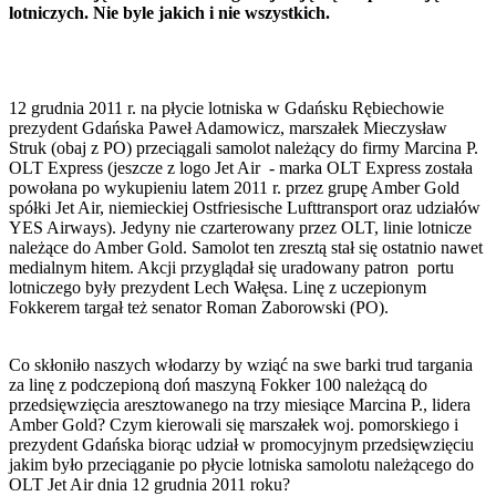
lotniczych. Nie byle jakich i nie wszystkich.
12 grudnia 2011 r. na płycie lotniska w Gdańsku Rębiechowie
prezydent Gdańska Paweł Adamowicz, marszałek Mieczysław
Struk (obaj z PO) przeciągali samolot należący do firmy Marcina P.
OLT Express (jeszcze z logo Jet Air - marka OLT Express została
powołana po wykupieniu latem 2011 r. przez grupę Amber Gold
spółki Jet Air, niemieckiej Ostfriesische Lufttransport oraz udziałów
YES Airways). Jedyny nie czarterowany przez OLT, linie lotnicze
należące do Amber Gold. Samolot ten zresztą stał się ostatnio nawet
medialnym hitem. Akcji przyglądał się uradowany patron portu
lotniczego były prezydent Lech Wałęsa. Linę z uczepionym
Fokkerem targał też senator Roman Zaborowski (PO).
Co skłoniło naszych włodarzy by wziąć na swe barki trud targania
za linę z podczepioną doń maszyną Fokker 100 należącą do
przedsięwzięcia aresztowanego na trzy miesiące Marcina P., lidera
Amber Gold? Czym kierowali się marszałek woj. pomorskiego i
prezydent Gdańska biorąc udział w promocyjnym przedsięwzięciu
jakim było przeciąganie po płycie lotniska samolotu należącego do
OLT Jet Air dnia 12 grudnia 2011 roku?