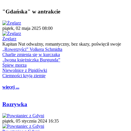
"Gdańska" w antrakcie
piątek, 02 maja 2025 08:00
Żeglarz
Kapitan Nut odważny, romantyczny, bez skazy, poświęcił swoje
„Rowerzyści” Volkera Schmidta
Charlie zmienia się w kurczaka
„Iwona księżniczka Burgunda”
Śpiew morza
Niewolnice z Pipidówki
Ciemności kryją ziemię
więcej ...
Rozrywka
piątek, 05 stycznia 2024 16:35