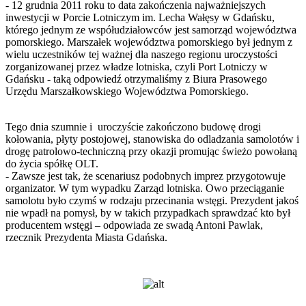
- 12 grudnia 2011 roku to data zakończenia najważniejszych
inwestycji w Porcie Lotniczym im. Lecha Wałęsy w Gdańsku,
którego jednym ze współudziałowców jest samorząd województwa
pomorskiego. Marszałek województwa pomorskiego był jednym z
wielu uczestników tej ważnej dla naszego regionu uroczystości
zorganizowanej przez władze lotniska, czyli Port Lotniczy w
Gdańsku - taką odpowiedź otrzymaliśmy z Biura Prasowego
Urzędu Marszałkowskiego Województwa Pomorskiego.
Tego dnia szumnie i uroczyście zakończono budowę drogi
kołowania, płyty postojowej, stanowiska do odladzania samolotów i
drogę patrolowo-techniczną przy okazji promując świeżo powołaną
do życia spółkę OLT.
- Zawsze jest tak, że scenariusz podobnych imprez przygotowuje
organizator. W tym wypadku Zarząd lotniska. Owo przeciąganie
samolotu było czymś w rodzaju przecinania wstęgi. Prezydent jakoś
nie wpadł na pomysł, by w takich przypadkach sprawdzać kto był
producentem wstęgi – odpowiada ze swadą Antoni Pawlak,
rzecznik Prezydenta Miasta Gdańska.