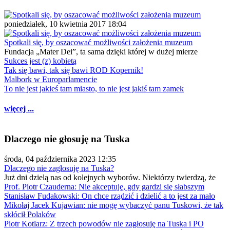
poniedziałek, 10 kwietnia 2017 18:04
Spotkali się, by oszacować możliwości założenia muzeum
Fundacja „Mater Dei”, ta sama dzięki której w dużej mierze
Sukces jest (z) kobietą
Tak się bawi, tak się bawi ROD Kopernik!
Malbork w Europarlamencie
To nie jest jakieś tam miasto, to nie jest jakiś tam zamek
więcej ...
Dlaczego nie głosuję na Tuska
środa, 04 października 2023 12:35
Dlaczego nie zagłosuję na Tuska?
Już dni dzielą nas od kolejnych wyborów. Niektórzy twierdzą, że
Prof. Piotr Czauderna: Nie akceptuję, gdy gardzi się słabszym
Stanisław Fudakowski: On chce rządzić i dzielić a to jest za mało
Mikołaj Jacek Kujawian: nie mogę wybaczyć panu Tuskowi, że tak
skłócił Polaków
Piotr Kotlarz: Z trzech powodów nie zagłosuję na Tuska i PO