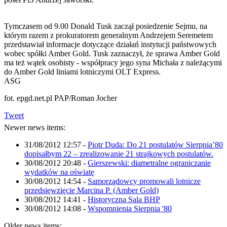
Tymczasem od 9.00 Donald Tusk zaczął posiedzenie Sejmu, na
którym razem z prokuratorem generalnym Andrzejem Seremetem
przedstawiał informacje dotyczące działań instytucji państwowych
wobec spółki Amber Gold. Tusk zaznaczył, że sprawa Amber Gold
ma też wątek osobisty - współpracy jego syna Michała z należącymi
do Amber Gold liniami lotniczymi OLT Express.
ASG
fot. epgd.net.pl PAP/Roman Jocher
Tweet
Newer news items:
31/08/2012 12:57
-
Piotr Duda: Do 21 postulatów Sierpnia’80
dopisałbym 22 – zrealizowanie 21 strajkowych postulatów.
30/08/2012 20:48
-
Gierszewski: diametralne ograniczanie
wydatków na oświatę
30/08/2012 14:54
-
Samorządowcy promowali lotnicze
przedsięwzięcie Marcina P. (Amber Gold)
30/08/2012 14:41
-
Historyczna Sala BHP
30/08/2012 14:08
-
Wspomnienia Sierpnia '80
Older news items: