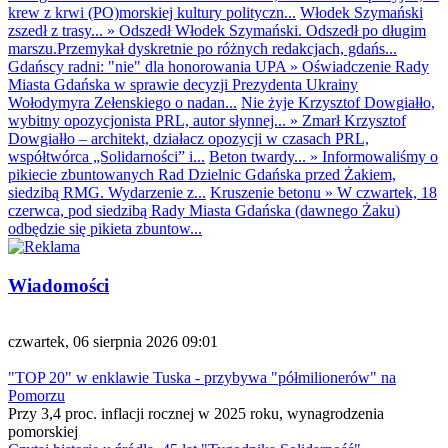
krew z krwi (PO)morskiej kultury polityczn...
Włodek Szymański
zszedł z trasy...
»
Odszedł Włodek Szymański. Odszedł po długim
marszu.Przemykał dyskretnie po różnych redakcjach, gdańs...
Gdańscy radni: "nie" dla honorowania UPA
»
Oświadczenie Rady
Miasta Gdańska w sprawie decyzji Prezydenta Ukrainy
Wołodymyra Zełenskiego o nadan...
Nie żyje Krzysztof Dowgiałło,
wybitny opozycjonista PRL, autor słynnej...
»
Zmarł Krzysztof
Dowgiałło – architekt, działacz opozycji w czasach PRL,
współtwórca „Solidarności” i...
Beton twardy...
»
Informowaliśmy o
pikiecie zbuntowanych Rad Dzielnic Gdańska przed Żakiem,
siedzibą RMG. Wydarzenie z...
Kruszenie betonu
»
W czwartek, 18
czerwca, pod siedzibą Rady Miasta Gdańska (dawnego Żaku)
odbędzie się pikieta zbuntow...
Wiadomości
czwartek, 06 sierpnia 2026 09:01
"TOP 20" w enklawie Tuska - przybywa "półmilionerów" na
Pomorzu
Przy 3,4 proc. inflacji rocznej w 2025 roku, wynagrodzenia
pomorskiej