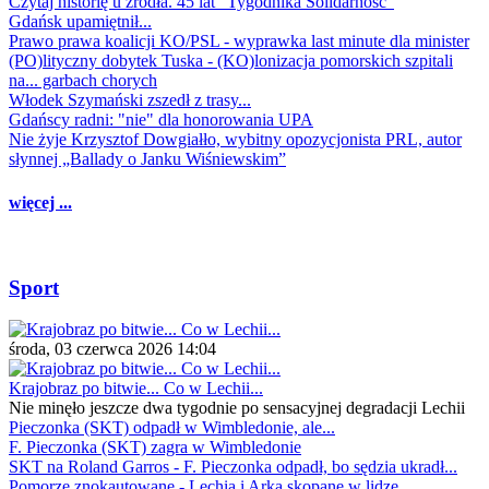
Czytaj historię u źródła. 45 lat "Tygodnika Solidarność"
Gdańsk upamiętnił...
Prawo prawa koalicji KO/PSL - wyprawka last minute dla minister
(PO)lityczny dobytek Tuska - (KO)lonizacja pomorskich szpitali
na... garbach chorych
Włodek Szymański zszedł z trasy...
Gdańscy radni: "nie" dla honorowania UPA
Nie żyje Krzysztof Dowgiałło, wybitny opozycjonista PRL, autor
słynnej „Ballady o Janku Wiśniewskim”
więcej ...
Sport
środa, 03 czerwca 2026 14:04
Krajobraz po bitwie... Co w Lechii...
Nie minęło jeszcze dwa tygodnie po sensacyjnej degradacji Lechii
Pieczonka (SKT) odpadł w Wimbledonie, ale...
F. Pieczonka (SKT) zagra w Wimbledonie
SKT na Roland Garros - F. Pieczonka odpadł, bo sędzia ukradł...
Pomorze znokautowane - Lechia i Arka skopane w lidze