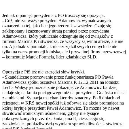
Jednak o pamięć prezydenta z PO troszczy się opozycja.
- Cóż, nie zauważył prezydent Adamowicz wymalowanych
oznaczeń na tej, jak chce jego rzecznik – wstędze. Czuję się
zakłopotany i zażenowany utratą pamięci przez prezydenta
Adamowicza, który publicznie odżegnuje się od związków z
firmami Marcina P. i stwierdza, że wszyscy są winni aferze, ale nie
on. A jednak zapomniał jak nie szczędził swych cennych sił nie
tylko na rzecz promocji lotniska, ale i prywatnej firmy przewozowej
– komentuje Marek Formela, lider gdańskiego SLD.
Opozycja z PiS też nie szczędzi słów krytyki.
- Skandaliczne promowanie przez funkcjonariusza PO Pawła
Adamowicza spółki oszustwa Marcina P. 12.12.2011 na lotnisku
Lecha Wałęsy jednoznacznie pokazuje, że Adamowicz bardziej
nadaje się na konia pociągowego niż na prezydenta Gdańska miasta
z ambicjami. Sytuacja ma charakter dwuznaczny. Po 6 dniach od
rejestracji w KRS nowej spółki już odbywa się akcja promująca na
której bryluje prezydent Paweł Adamowicz. To można by nawet
skwitować ironicznym uśmiechem, gdyby nie tysiące
pokrzywdzonych przez działania pana P., cieszącego się
zadziwiającą pobłażliwością wymiaru sprawiedliwości – stwierdza
poseł PiS Andrzej Jaworski.