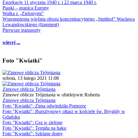
Egzekucje 11 stycznia 1940 r. i 22 marca 1940 r.
Piaski – granica Europy
Walka z „Zielonymi”
Wspomnienia więźnia obozu koncentracyjnego „Stutthof” Wacława
Lewandowskiego (fragment)
Pierwsze transporty
więcej ...
Foto "Kwiatki"
sobota, 13 lutego 2021 11:08
Zimowe oblicza Trójmiasta
Zimowe oblicze Trójmiasta w obiektywie Roberta
Zimowe oblicza Trójmiasta
Foto "Kwiatki": Zima odwiedziła Pomorze
Foto "Kwiatki": Bursztynowy ołtarz w kościele św. Brygidy w
Gdańsku
Foto "Kwiatki": Gra w zielone
Foto "Kwiatki": Temida na haku
Foto "Kwiatki": Szklane domy