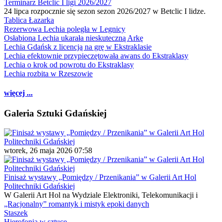
Terminarz Betclic I ligi 2026/2027
24 lipca rozpocznie się sezon sezon 2026/2027 w Betclic I lidze.
Tablica Łazarka
Rezerwowa Lechia poległa w Legnicy
Osłabiona Lechia ukarała nieskuteczną Arkę
Lechia Gdańsk z licencją na grę w Ekstraklasie
Lechia efektownie przypieczętowała awans do Ekstraklasy
Lechia o krok od powrotu do Ekstraklasy
Lechia rozbita w Rzeszowie
więcej ...
Galeria Sztuki Gdańskiej
wtorek, 26 maja 2026 07:58
Finisaż wystawy „Pomiędzy / Przenikania” w Galerii Art Hol
Politechniki Gdańskiej
W Galerii Art Hol na Wydziale Elektroniki, Telekomunikacji i
„Racjonalny” romantyk i mistyk epoki danych
Staszek
Hierofonia w sztuce