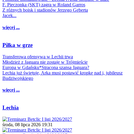
F. Pieczonka (SKT) zagra w Roland Garros
Z różnych boisk i stadionów Jerzego Geberta
Jacek...
więcej ...
Piłka w grze
Transferowa ofensywa w Lechii trwa
Młodzież z Jaguara nie zostaje w Trójmieście
Europa w Gdańsku*Stracona szansa Jaguara?
Lechia już świętuje, Arka musi postawić kropkę nad i, jubileusz
Budziwojskiego
więcej ...
Lechia
środa, 08 lipca 2026 19:31