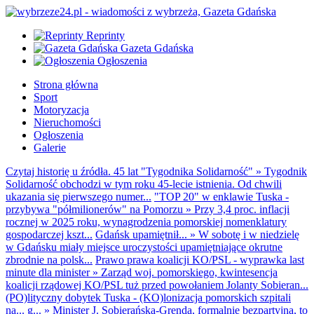
Reprinty
Gazeta Gdańska
Ogłoszenia
Strona główna
Sport
Motoryzacja
Nieruchomości
Ogłoszenia
Galerie
Czytaj historię u źródła. 45 lat "Tygodnika Solidarność"
»
Tygodnik
Solidarność obchodzi w tym roku 45-lecie istnienia. Od chwili
ukazania się pierwszego numer...
"TOP 20" w enklawie Tuska -
przybywa "półmilionerów" na Pomorzu
»
Przy 3,4 proc. inflacji
rocznej w 2025 roku, wynagrodzenia pomorskiej nomenklatury
gospodarczej kszt...
Gdańsk upamiętnił...
»
W sobotę i w niedzielę
w Gdańsku miały miejsce uroczystości upamiętniające okrutne
zbrodnie na polsk...
Prawo prawa koalicji KO/PSL - wyprawka last
minute dla minister
»
Zarząd woj. pomorskiego, kwintesencja
koalicji rządowej KO/PSL tuż przed powołaniem Jolanty Sobieran...
(PO)lityczny dobytek Tuska - (KO)lonizacja pomorskich szpitali
na... g...
»
Minister J. Sobierańska-Grenda, formalnie bezpartyjna, to