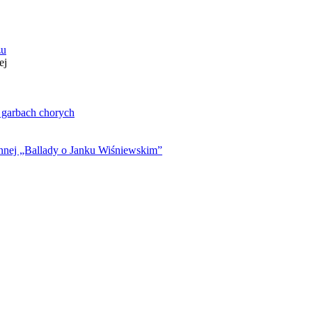
zu
ej
. garbach chorych
ynnej „Ballady o Janku Wiśniewskim”