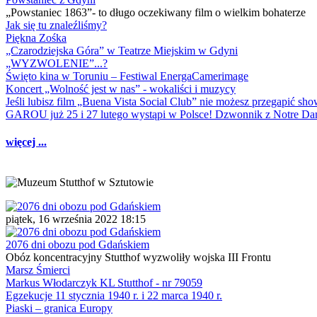
„Powstaniec 1863”- to długo oczekiwany film o wielkim bohaterze
Jak się tu znaleźliśmy?
Piękna Zośka
„Czarodziejska Góra” w Teatrze Miejskim w Gdyni
„WYZWOLENIE”...?
Święto kina w Toruniu – Festiwal EnergaCamerimage
Koncert „Wolność jest w nas” - wokaliści i muzycy
Jeśli lubisz film „Buena Vista Social Club” nie możesz przegapić s
GAROU już 25 i 27 lutego wystąpi w Polsce! Dzwonnik z Notre 
więcej ...
piątek, 16 września 2022 18:15
2076 dni obozu pod Gdańskiem
Obóz koncentracyjny Stutthof wyzwoliły wojska III Frontu
Marsz Śmierci
Markus Włodarczyk KL Stutthof - nr 79059
Egzekucje 11 stycznia 1940 r. i 22 marca 1940 r.
Piaski – granica Europy