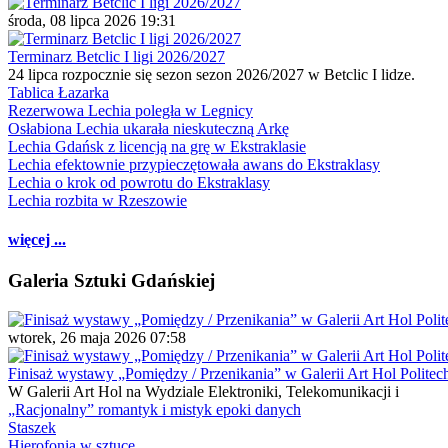
środa, 08 lipca 2026 19:31
Terminarz Betclic I ligi 2026/2027
24 lipca rozpocznie się sezon sezon 2026/2027 w Betclic I lidze.
Tablica Łazarka
Rezerwowa Lechia poległa w Legnicy
Osłabiona Lechia ukarała nieskuteczną Arkę
Lechia Gdańsk z licencją na grę w Ekstraklasie
Lechia efektownie przypieczętowała awans do Ekstraklasy
Lechia o krok od powrotu do Ekstraklasy
Lechia rozbita w Rzeszowie
więcej ...
Galeria Sztuki Gdańskiej
wtorek, 26 maja 2026 07:58
Finisaż wystawy „Pomiędzy / Przenikania” w Galerii Art Hol Politec
W Galerii Art Hol na Wydziale Elektroniki, Telekomunikacji i
„Racjonalny” romantyk i mistyk epoki danych
Staszek
Hierofonia w sztuce