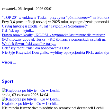
czwartek, 06 sierpnia 2026 09:01
"TOP 20" w enklawie Tuska - przybywa "półmilionerów" na Pomor
Przy 3,4 proc. inflacji rocznej w 2025 roku, wynagrodzenia pomorski
Czytaj historię u źródła. 45 lat "Tygodnika Solidarność"
Gdańsk upamiętnił...
Prawo prawa koalicji KO/PSL - wyprawka last minute dla minister
(PO)lityczny dobytek Tuska - (KO)lonizacja pomorskich szpitali na..
Włodek Szymański zszedł z trasy...
Gdańscy radni: "nie" dla honorowania UPA
Nie żyje Krzysztof Dowgiałło, wybitny opozycjonista PRL, autor sł
więcej ...
Sport
środa, 03 czerwca 2026 14:04
Krajobraz po bitwie... Co w Lechii...
Nie minęło jeszcze dwa tygodnie po sensacyjnej degradacji Lechii