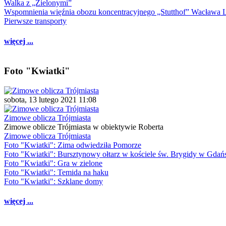
Walka z „Zielonymi”
Wspomnienia więźnia obozu koncentracyjnego „Stutthof” Wacława 
Pierwsze transporty
więcej ...
Foto "Kwiatki"
sobota, 13 lutego 2021 11:08
Zimowe oblicza Trójmiasta
Zimowe oblicze Trójmiasta w obiektywie Roberta
Zimowe oblicza Trójmiasta
Foto "Kwiatki": Zima odwiedziła Pomorze
Foto "Kwiatki": Bursztynowy ołtarz w kościele św. Brygidy w Gdań
Foto "Kwiatki": Gra w zielone
Foto "Kwiatki": Temida na haku
Foto "Kwiatki": Szklane domy
więcej ...