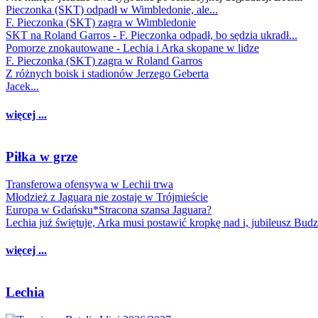
Pieczonka (SKT) odpadł w Wimbledonie, ale...
F. Pieczonka (SKT) zagra w Wimbledonie
SKT na Roland Garros - F. Pieczonka odpadł, bo sędzia ukradł...
Pomorze znokautowane - Lechia i Arka skopane w lidze
F. Pieczonka (SKT) zagra w Roland Garros
Z różnych boisk i stadionów Jerzego Geberta
Jacek...
więcej ...
Piłka w grze
Transferowa ofensywa w Lechii trwa
Młodzież z Jaguara nie zostaje w Trójmieście
Europa w Gdańsku*Stracona szansa Jaguara?
Lechia już świętuje, Arka musi postawić kropkę nad i, jubileusz Bud
więcej ...
Lechia