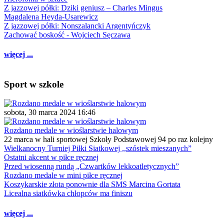
Z jazzowej półki: Dziki geniusz – Charles Mingus
Magdalena Heyda-Usarewicz
Z jazzowej półki: Nonszalancki Argentyńczyk
Zachować boskość - Wojciech Sęczawa
więcej ...
Sport w szkole
sobota, 30 marca 2024 16:46
Rozdano medale w wioślarstwie halowym
22 marca w hali sportowej Szkoły Podstawowej 94 po raz kolejny
Wielkanocny Turniej Piłki Siatkowej ,,szóstek mieszanych”
Ostatni akcent w piłce ręcznej
Przed wiosenną rundą „Czwartków lekkoatletycznych”
Rozdano medale w mini piłce ręcznej
Koszykarskie złota ponownie dla SMS Marcina Gortata
Licealna siatkówka chłopców ma finiszu
więcej ...