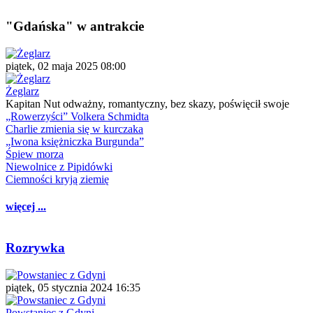
"Gdańska" w antrakcie
piątek, 02 maja 2025 08:00
Żeglarz
Kapitan Nut odważny, romantyczny, bez skazy, poświęcił swoje
„Rowerzyści” Volkera Schmidta
Charlie zmienia się w kurczaka
„Iwona księżniczka Burgunda”
Śpiew morza
Niewolnice z Pipidówki
Ciemności kryją ziemię
więcej ...
Rozrywka
piątek, 05 stycznia 2024 16:35
Powstaniec z Gdyni