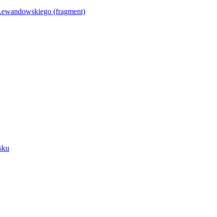
Lewandowskiego (fragment)
sku