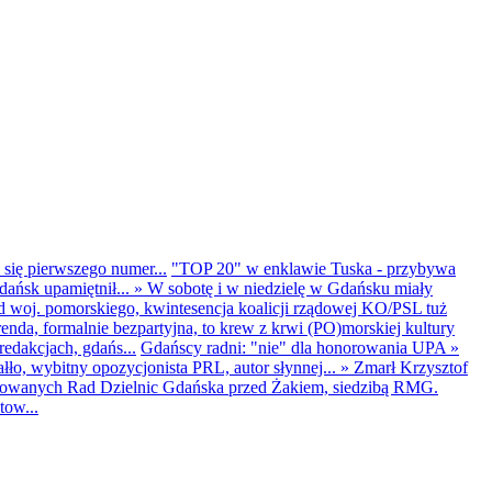
 się pierwszego numer...
"TOP 20" w enklawie Tuska - przybywa
dańsk upamiętnił...
»
W sobotę i w niedzielę w Gdańsku miały
d woj. pomorskiego, kwintesencja koalicji rządowej KO/PSL tuż
renda, formalnie bezpartyjna, to krew z krwi (PO)morskiej kultury
edakcjach, gdańs...
Gdańscy radni: "nie" dla honorowania UPA
»
ło, wybitny opozycjonista PRL, autor słynnej...
»
Zmarł Krzysztof
ntowanych Rad Dzielnic Gdańska przed Żakiem, siedzibą RMG.
tow...