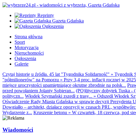
Reprinty
Gazeta Gdańska
Ogłoszenia
Strona główna
Sport
Motoryzacja
Nieruchomości
Ogłoszenia
Galerie
Czytaj historię u źródła. 45 lat "Tygodnika Solidarność"
»
Tygodnik S
"półmilionerów" na Pomorzu
»
Przy 3,4 proc. inflacji rocznej w 20
miejsce uroczystości upamiętniające okrutne zbrodnie na polsk...
Praw
przed powołaniem Jolanty Sobieran...
(PO)lityczny dobytek Tuska - (K
polityczn...
Włodek Szymański zszedł z trasy...
»
Odszedł Włodek Szy
Oświadczenie Rady Miasta Gdańska w sprawie decyzji Prezydenta U
Dowgiałło – architekt, działacz opozycji w czasach PRL, współtwórca 
Wydarzenie z...
Kruszenie betonu
»
W czwartek, 18 czerwca, pod sie
Wiadomości