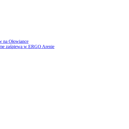
how na Ołowiance
Dame zaśpiewa w ERGO Arenie