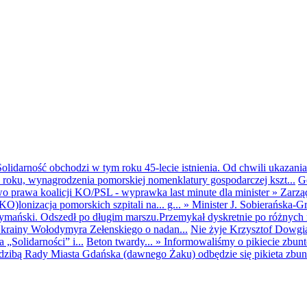
olidarność obchodzi w tym roku 45-lecie istnienia. Od chwili ukazania
25 roku, wynagrodzenia pomorskiej nomenklatury gospodarczej kszt...
G
o prawa koalicji KO/PSL - wyprawka last minute dla minister
»
Zarzą
O)lonizacja pomorskich szpitali na... g...
»
Minister J. Sobierańska-G
mański. Odszedł po długim marszu.Przemykał dyskretnie po różnych r
krainy Wołodymyra Zełenskiego o nadan...
Nie żyje Krzysztof Dowgiał
„Solidarności” i...
Beton twardy...
»
Informowaliśmy o pikiecie zbu
dzibą Rady Miasta Gdańska (dawnego Żaku) odbędzie się pikieta zbun