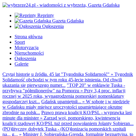
Reprinty
Gazeta Gdańska
Ogłoszenia
Strona główna
Sport
Motoryzacja
Nieruchomości
Ogłoszenia
Galerie
Czytaj historię u źródła. 45 lat "Tygodnika Solidarność"
»
Tygodnik
Solidarność obchodzi w tym roku 45-lecie istnienia. Od chwili
ukazania się pierwszego numer...
"TOP 20" w enklawie Tuska -
przybywa "półmilionerów" na Pomorzu
»
Przy 3,4 proc. inflacji
rocznej w 2025 roku, wynagrodzenia pomorskiej nomenklatury
gospodarczej kszt...
Gdańsk upamiętnił...
»
W sobotę i w niedzielę
w Gdańsku miały miejsce uroczystości upamiętniające okrutne
zbrodnie na polsk...
Prawo prawa koalicji KO/PSL - wyprawka last
minute dla minister
»
Zarząd woj. pomorskiego, kwintesencja
koalicji rządowej KO/PSL tuż przed powołaniem Jolanty Sobieran...
(PO)lityczny dobytek Tuska - (KO)lonizacja pomorskich szpitali
na... g...
»
Minister J. Sobierańska-Grenda, formalnie bezpartyjna, to