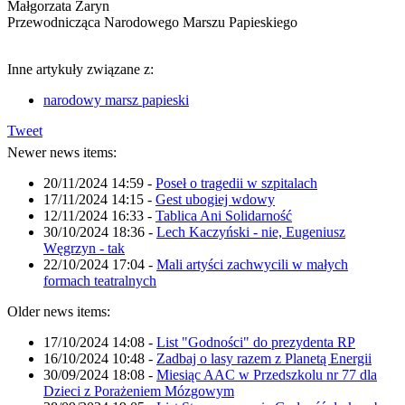
Małgorzata Żaryn
Przewodnicząca Narodowego Marszu Papieskiego
Inne artykuły związane z:
narodowy marsz papieski
Tweet
Newer news items:
20/11/2024 14:59
-
Poseł o tragedii w szpitalach
17/11/2024 14:15
-
Gest ubogiej wdowy
12/11/2024 16:33
-
Tablica Ani Solidarność
30/10/2024 18:36
-
Lech Kaczyński - nie, Eugeniusz
Węgrzyn - tak
22/10/2024 17:04
-
Mali artyści zachwycili w małych
formach teatralnych
Older news items:
17/10/2024 14:08
-
List "Godności" do prezydenta RP
16/10/2024 10:48
-
Zadbaj o lasy razem z Planetą Energii
30/09/2024 18:08
-
Miesiąc AAC w Przedszkolu nr 77 dla
Dzieci z Porażeniem Mózgowym