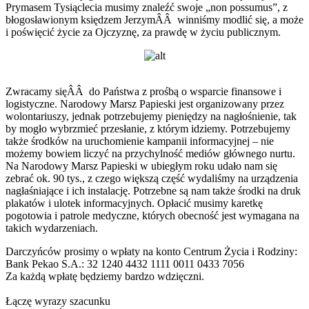
Prymasem Tysiąclecia musimy znaleźć swoje „non possumus”, z
błogosławionym księdzem JerzymÂÂ winniśmy modlić się, a może
i poświęcić życie za Ojczyznę, za prawdę w życiu publicznym.
Zwracamy sięÂÂ do Państwa z prośbą o wsparcie finansowe i
logistyczne. Narodowy Marsz Papieski jest organizowany przez
wolontariuszy, jednak potrzebujemy pieniędzy na nagłośnienie, tak
by mogło wybrzmieć przesłanie, z którym idziemy. Potrzebujemy
także środków na uruchomienie kampanii informacyjnej – nie
możemy bowiem liczyć na przychylność mediów głównego nurtu.
Na Narodowy Marsz Papieski w ubiegłym roku udało nam się
zebrać ok. 90 tys., z czego większą część wydaliśmy na urządzenia
nagłaśniające i ich instalację. Potrzebne są nam także środki na druk
plakatów i ulotek informacyjnych. Opłacić musimy karetkę
pogotowia i patrole medyczne, których obecność jest wymagana na
takich wydarzeniach.
Darczyńców prosimy o wpłaty na konto Centrum Życia i Rodziny:
Bank Pekao S.A.: 32 1240 4432 1111 0011 0433 7056
Za każdą wpłatę będziemy bardzo wdzięczni.
Łączę wyrazy szacunku