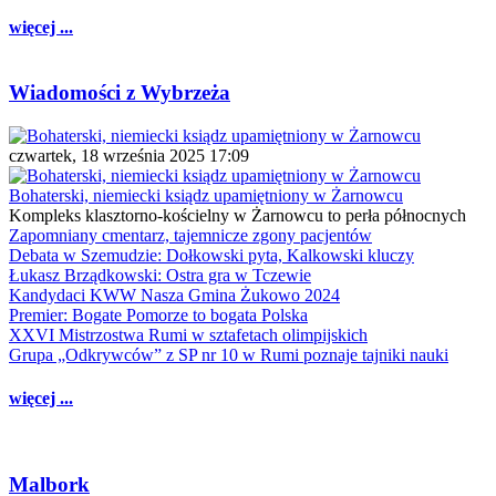
więcej ...
Wiadomości z Wybrzeża
czwartek, 18 września 2025 17:09
Bohaterski, niemiecki ksiądz upamiętniony w Żarnowcu
Kompleks klasztorno-kościelny w Żarnowcu to perła północnych
Zapomniany cmentarz, tajemnicze zgony pacjentów
Debata w Szemudzie: Dołkowski pyta, Kalkowski kluczy
Łukasz Brządkowski: Ostra gra w Tczewie
Kandydaci KWW Nasza Gmina Żukowo 2024
Premier: Bogate Pomorze to bogata Polska
XXVI Mistrzostwa Rumi w sztafetach olimpijskich
Grupa „Odkrywców” z SP nr 10 w Rumi poznaje tajniki nauki
więcej ...
Malbork