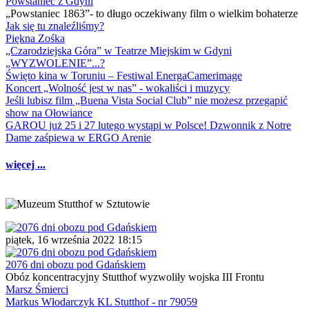
Powstaniec z Gdyni
„Powstaniec 1863”- to długo oczekiwany film o wielkim bohaterze
Jak się tu znaleźliśmy?
Piękna Zośka
„Czarodziejska Góra” w Teatrze Miejskim w Gdyni
„WYZWOLENIE”...?
Święto kina w Toruniu – Festiwal EnergaCamerimage
Koncert „Wolność jest w nas” - wokaliści i muzycy
Jeśli lubisz film „Buena Vista Social Club” nie możesz przegapić
show na Ołowiance
GAROU już 25 i 27 lutego wystąpi w Polsce! Dzwonnik z Notre
Dame zaśpiewa w ERGO Arenie
więcej ...
piątek, 16 września 2022 18:15
2076 dni obozu pod Gdańskiem
Obóz koncentracyjny Stutthof wyzwoliły wojska III Frontu
Marsz Śmierci
Markus Włodarczyk KL Stutthof - nr 79059