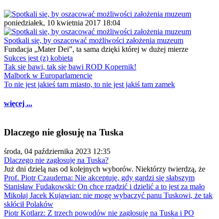
poniedziałek, 10 kwietnia 2017 18:04
Spotkali się, by oszacować możliwości założenia muzeum
Fundacja „Mater Dei”, ta sama dzięki której w dużej mierze
Sukces jest (z) kobietą
Tak się bawi, tak się bawi ROD Kopernik!
Malbork w Europarlamencie
To nie jest jakieś tam miasto, to nie jest jakiś tam zamek
więcej ...
Dlaczego nie głosuję na Tuska
środa, 04 października 2023 12:35
Dlaczego nie zagłosuję na Tuska?
Już dni dzielą nas od kolejnych wyborów. Niektórzy twierdzą, że
Prof. Piotr Czauderna: Nie akceptuję, gdy gardzi się słabszym
Stanisław Fudakowski: On chce rządzić i dzielić a to jest za mało
Mikołaj Jacek Kujawian: nie mogę wybaczyć panu Tuskowi, że tak
skłócił Polaków
Piotr Kotlarz: Z trzech powodów nie zagłosuję na Tuska i PO