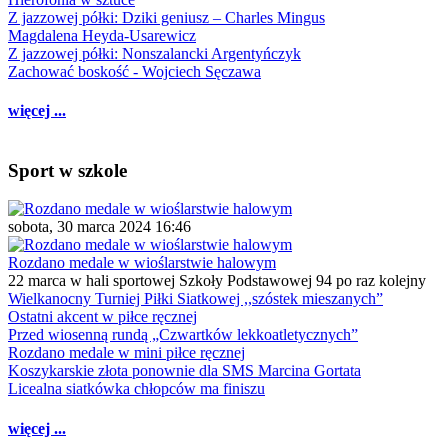
Z jazzowej półki: Dziki geniusz – Charles Mingus
Magdalena Heyda-Usarewicz
Z jazzowej półki: Nonszalancki Argentyńczyk
Zachować boskość - Wojciech Sęczawa
więcej ...
Sport w szkole
sobota, 30 marca 2024 16:46
Rozdano medale w wioślarstwie halowym
22 marca w hali sportowej Szkoły Podstawowej 94 po raz kolejny
Wielkanocny Turniej Piłki Siatkowej ,,szóstek mieszanych”
Ostatni akcent w piłce ręcznej
Przed wiosenną rundą „Czwartków lekkoatletycznych”
Rozdano medale w mini piłce ręcznej
Koszykarskie złota ponownie dla SMS Marcina Gortata
Licealna siatkówka chłopców ma finiszu
więcej ...