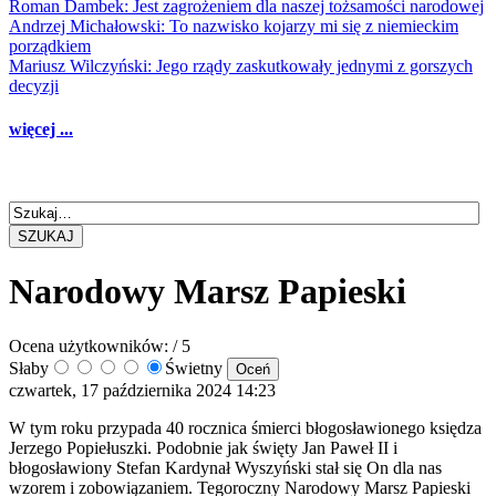
Roman Dambek: Jest zagrożeniem dla naszej tożsamości narodowej
Andrzej Michałowski: To nazwisko kojarzy mi się z niemieckim
porządkiem
Mariusz Wilczyński: Jego rządy zaskutkowały jednymi z gorszych
decyzji
więcej ...
SZUKAJ
Narodowy Marsz Papieski
Ocena użytkowników:
/ 5
Słaby
Świetny
czwartek, 17 października 2024 14:23
W tym roku przypada 40 rocznica śmierci błogosławionego księdza
Jerzego Popiełuszki. Podobnie jak święty Jan Paweł II i
błogosławiony Stefan Kardynał Wyszyński stał się On dla nas
wzorem i zobowiązaniem. Tegoroczny Narodowy Marsz Papieski