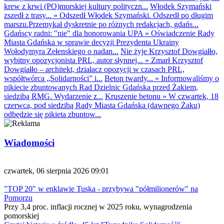
krew z krwi (PO)morskiej kultury polityczn...
Włodek Szymański
zszedł z trasy...
»
Odszedł Włodek Szymański. Odszedł po długim
marszu.Przemykał dyskretnie po różnych redakcjach, gdańs...
Gdańscy radni: "nie" dla honorowania UPA
»
Oświadczenie Rady
Miasta Gdańska w sprawie decyzji Prezydenta Ukrainy
Wołodymyra Zełenskiego o nadan...
Nie żyje Krzysztof Dowgiałło,
wybitny opozycjonista PRL, autor słynnej...
»
Zmarł Krzysztof
Dowgiałło – architekt, działacz opozycji w czasach PRL,
współtwórca „Solidarności” i...
Beton twardy...
»
Informowaliśmy o
pikiecie zbuntowanych Rad Dzielnic Gdańska przed Żakiem,
siedzibą RMG. Wydarzenie z...
Kruszenie betonu
»
W czwartek, 18
czerwca, pod siedzibą Rady Miasta Gdańska (dawnego Żaku)
odbędzie się pikieta zbuntow...
Wiadomości
czwartek, 06 sierpnia 2026 09:01
"TOP 20" w enklawie Tuska - przybywa "półmilionerów" na
Pomorzu
Przy 3,4 proc. inflacji rocznej w 2025 roku, wynagrodzenia
pomorskiej