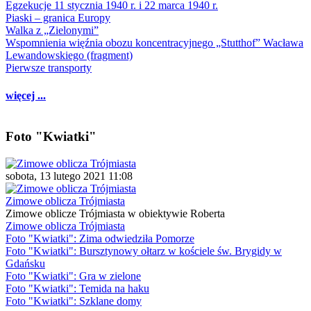
Egzekucje 11 stycznia 1940 r. i 22 marca 1940 r.
Piaski – granica Europy
Walka z „Zielonymi”
Wspomnienia więźnia obozu koncentracyjnego „Stutthof” Wacława
Lewandowskiego (fragment)
Pierwsze transporty
więcej ...
Foto "Kwiatki"
sobota, 13 lutego 2021 11:08
Zimowe oblicza Trójmiasta
Zimowe oblicze Trójmiasta w obiektywie Roberta
Zimowe oblicza Trójmiasta
Foto "Kwiatki": Zima odwiedziła Pomorze
Foto "Kwiatki": Bursztynowy ołtarz w kościele św. Brygidy w
Gdańsku
Foto "Kwiatki": Gra w zielone
Foto "Kwiatki": Temida na haku
Foto "Kwiatki": Szklane domy