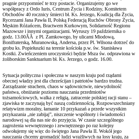
pragnie przypomnieć te trzy postacie. Organizujemy go we
współpracy z Ordo Iuris, Centrum Życia i Rodziny, Komitetem
Obchodów 40 rocznicy śmierci bł. Ks. Jerzego, Koalicją dla Życia,
Rycerzami Jana Pawła II, Polską Federacją Ruchów Obrony Życia,
Męskim Różańcem, Bractwem Kurkowym, Solidarność Regionu
Mazowsze i innymi organizacjami. Wyruszy 19 października o
godz. 13.00ÂÂ z Pl. Zamkowego, by ulicami Miodową,
Bonifraterską, Muranowską, Andersa, przez Pl. Wilsona dotrzeć do
grobu ks. Popiełuszki na terenie kościoła p.w. św. Stanisława
Kostki. Zwieńczeniem uroczystości będzie Msza św. odprawiona w
żoliborskim Sanktuarium bł. Ks. Jerzego, o godz. 16.00.
Sytuacja polityczna i społeczna w naszym kraju pod rządami
obecnej władzy jest dla chrześcijan i patriotów bardzo trudna.
Zarządzanie strachem, chaos w sądownictwie, niewydolność
państwa, obniżanie poziomu nauczania przedmiotów
tożsamościowych, walka z religią, zatracenie polskiej racji stanu –
zjawiska te zaczynają być naszą codziennością. Rozpowszechniany
relatywizm moralny, łamanie 10 przykazań a przede wszystkim
przykazania „nie zabijaj”, niszczenie wspólnoty i świadomości
narodowej są dla nas nie do przyjęcia. W czasie szczególnego
zagrożenia wewnętrznego i zewnętrznego po raz kolejny
odwołujemy się więc do świętego Jana Pawła II. Wokół jego
nauczania chcemy gromadzić ludzi wrażliwych na losy kraju, za