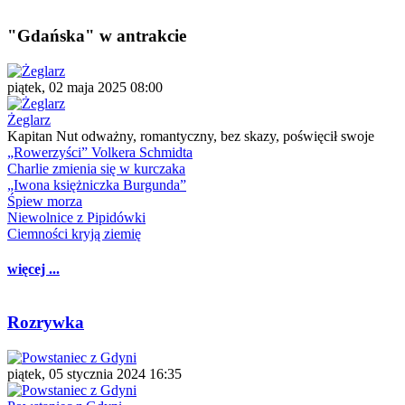
"Gdańska" w antrakcie
piątek, 02 maja 2025 08:00
Żeglarz
Kapitan Nut odważny, romantyczny, bez skazy, poświęcił swoje
„Rowerzyści” Volkera Schmidta
Charlie zmienia się w kurczaka
„Iwona księżniczka Burgunda”
Śpiew morza
Niewolnice z Pipidówki
Ciemności kryją ziemię
więcej ...
Rozrywka
piątek, 05 stycznia 2024 16:35