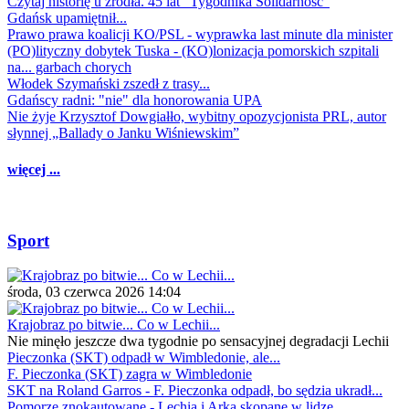
Czytaj historię u źródła. 45 lat "Tygodnika Solidarność"
Gdańsk upamiętnił...
Prawo prawa koalicji KO/PSL - wyprawka last minute dla minister
(PO)lityczny dobytek Tuska - (KO)lonizacja pomorskich szpitali
na... garbach chorych
Włodek Szymański zszedł z trasy...
Gdańscy radni: "nie" dla honorowania UPA
Nie żyje Krzysztof Dowgiałło, wybitny opozycjonista PRL, autor
słynnej „Ballady o Janku Wiśniewskim”
więcej ...
Sport
środa, 03 czerwca 2026 14:04
Krajobraz po bitwie... Co w Lechii...
Nie minęło jeszcze dwa tygodnie po sensacyjnej degradacji Lechii
Pieczonka (SKT) odpadł w Wimbledonie, ale...
F. Pieczonka (SKT) zagra w Wimbledonie
SKT na Roland Garros - F. Pieczonka odpadł, bo sędzia ukradł...
Pomorze znokautowane - Lechia i Arka skopane w lidze