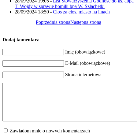
28/09/2024 19:05
-
List Stowarzyszenia Godność do ks. abpa
T. Wojdy w sprawie homilii bpa W. Szlachetki
28/09/2024 18:50
-
Cios za cios, miasto na linach
Poprzednia strona
Następna strona
Dodaj komentarz
Imię (obowiązkowe)
E-Mail (obowiązkowe)
Strona internetowa
Zawiadom mnie o nowych komentarzach