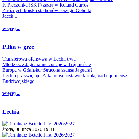
F. Pieczonka (SKT) zagra w Roland Garros
Z różnych boisk i stadionów Jerzego Geberta
Jacek...
więcej ...
Piłka w grze
Transferowa ofensywa w Lechii trwa
Młodzież z Jaguara nie zostaje w Trójmieście
Europa w Gdańsku*Stracona szansa Jaguara?
Lechia już świętuje, Arka musi postawić kropkę nad i, jubileusz
Budziwojskiego
więcej ...
Lechia
środa, 08 lipca 2026 19:31