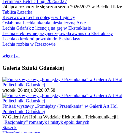
Terminarz Betclic I ligi 2026/2027
24 lipca rozpocznie się sezon sezon 2026/2027 w Betclic I lidze.
Tablica Łazarka
Rezerwowa Lechia poległa w Legnicy
Osłabiona Lechia ukarała nieskuteczną Arkę
Lechia Gdańsk z licencją na grę w Ekstraklasie
Lechia efektownie przypieczętowała awans do Ekstraklasy
Lechia o krok od powrotu do Ekstraklasy
Lechia rozbita w Rzeszowie
więcej ...
Galeria Sztuki Gdańskiej
wtorek, 26 maja 2026 07:58
Finisaż wystawy „Pomiędzy / Przenikania” w Galerii Art Hol
Politechniki Gdańskiej
W Galerii Art Hol na Wydziale Elektroniki, Telekomunikacji i
„Racjonalny” romantyk i mistyk epoki danych
Staszek
Hierofonia w sztuce