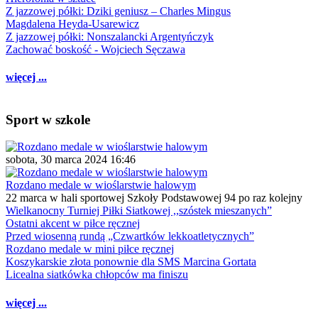
Z jazzowej półki: Dziki geniusz – Charles Mingus
Magdalena Heyda-Usarewicz
Z jazzowej półki: Nonszalancki Argentyńczyk
Zachować boskość - Wojciech Sęczawa
więcej ...
Sport w szkole
sobota, 30 marca 2024 16:46
Rozdano medale w wioślarstwie halowym
22 marca w hali sportowej Szkoły Podstawowej 94 po raz kolejny
Wielkanocny Turniej Piłki Siatkowej ,,szóstek mieszanych”
Ostatni akcent w piłce ręcznej
Przed wiosenną rundą „Czwartków lekkoatletycznych”
Rozdano medale w mini piłce ręcznej
Koszykarskie złota ponownie dla SMS Marcina Gortata
Licealna siatkówka chłopców ma finiszu
więcej ...