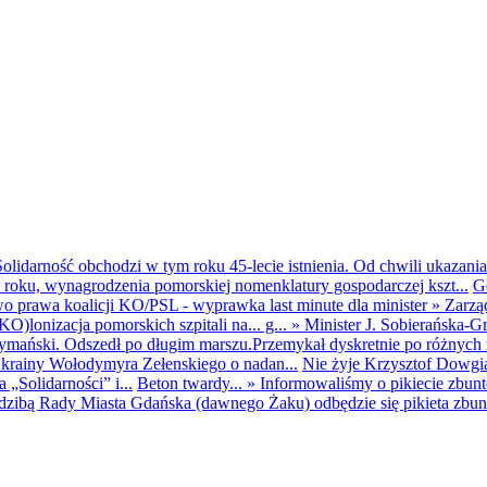
olidarność obchodzi w tym roku 45-lecie istnienia. Od chwili ukazania
25 roku, wynagrodzenia pomorskiej nomenklatury gospodarczej kszt...
G
o prawa koalicji KO/PSL - wyprawka last minute dla minister
»
Zarzą
O)lonizacja pomorskich szpitali na... g...
»
Minister J. Sobierańska-G
mański. Odszedł po długim marszu.Przemykał dyskretnie po różnych r
krainy Wołodymyra Zełenskiego o nadan...
Nie żyje Krzysztof Dowgiał
„Solidarności” i...
Beton twardy...
»
Informowaliśmy o pikiecie zbu
dzibą Rady Miasta Gdańska (dawnego Żaku) odbędzie się pikieta zbun