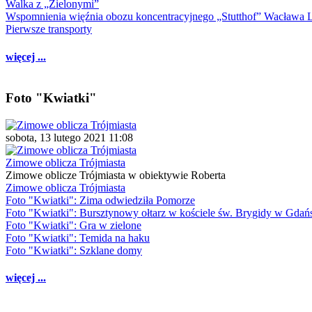
Walka z „Zielonymi”
Wspomnienia więźnia obozu koncentracyjnego „Stutthof” Wacława 
Pierwsze transporty
więcej ...
Foto "Kwiatki"
sobota, 13 lutego 2021 11:08
Zimowe oblicza Trójmiasta
Zimowe oblicze Trójmiasta w obiektywie Roberta
Zimowe oblicza Trójmiasta
Foto "Kwiatki": Zima odwiedziła Pomorze
Foto "Kwiatki": Bursztynowy ołtarz w kościele św. Brygidy w Gdań
Foto "Kwiatki": Gra w zielone
Foto "Kwiatki": Temida na haku
Foto "Kwiatki": Szklane domy
więcej ...