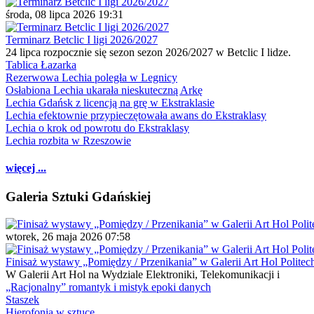
środa, 08 lipca 2026 19:31
Terminarz Betclic I ligi 2026/2027
24 lipca rozpocznie się sezon sezon 2026/2027 w Betclic I lidze.
Tablica Łazarka
Rezerwowa Lechia poległa w Legnicy
Osłabiona Lechia ukarała nieskuteczną Arkę
Lechia Gdańsk z licencją na grę w Ekstraklasie
Lechia efektownie przypieczętowała awans do Ekstraklasy
Lechia o krok od powrotu do Ekstraklasy
Lechia rozbita w Rzeszowie
więcej ...
Galeria Sztuki Gdańskiej
wtorek, 26 maja 2026 07:58
Finisaż wystawy „Pomiędzy / Przenikania” w Galerii Art Hol Politec
W Galerii Art Hol na Wydziale Elektroniki, Telekomunikacji i
„Racjonalny” romantyk i mistyk epoki danych
Staszek
Hierofonia w sztuce