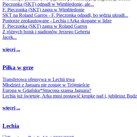
Pieczonka (SKT) odpadł w Wimbledonie, ale...
F. Pieczonka (SKT) zagra w Wimbledonie
SKT na Roland Garros - F. Pieczonka odpadł, bo sędzia ukradł...
Pomorze znokautowane - Lechia i Arka skopane w lidze
F. Pieczonka (SKT) zagra w Roland Garros
Z różnych boisk i stadionów Jerzego Geberta
Jacek...
więcej ...
Piłka w grze
Transferowa ofensywa w Lechii trwa
Młodzież z Jaguara nie zostaje w Trójmieście
Europa w Gdańsku*Stracona szansa Jaguara?
Lechia już świętuje, Arka musi postawić kropkę nad i, jubileusz Bud
więcej ...
Lechia