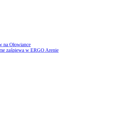
how na Ołowiance
Dame zaśpiewa w ERGO Arenie