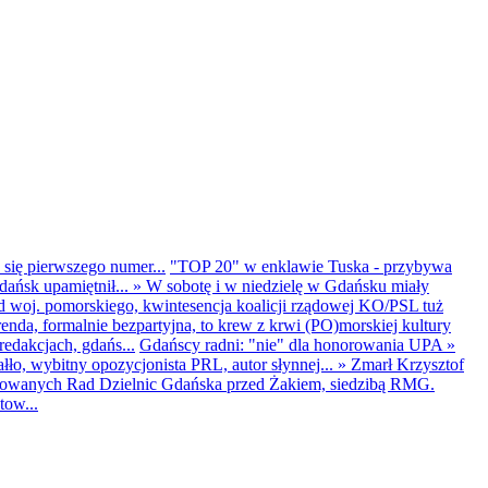
 się pierwszego numer...
"TOP 20" w enklawie Tuska - przybywa
dańsk upamiętnił...
»
W sobotę i w niedzielę w Gdańsku miały
d woj. pomorskiego, kwintesencja koalicji rządowej KO/PSL tuż
renda, formalnie bezpartyjna, to krew z krwi (PO)morskiej kultury
edakcjach, gdańs...
Gdańscy radni: "nie" dla honorowania UPA
»
ło, wybitny opozycjonista PRL, autor słynnej...
»
Zmarł Krzysztof
ntowanych Rad Dzielnic Gdańska przed Żakiem, siedzibą RMG.
tow...