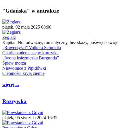
"Gdańska" w antrakcie
piątek, 02 maja 2025 08:00
Żeglarz
Kapitan Nut odważny, romantyczny, bez skazy, poświęcił swoje
„Rowerzyści” Volkera Schmidta
Charlie zmienia się w kurczaka
„Iwona księżniczka Burgunda”
Śpiew morza
Niewolnice z Pipidówki
Ciemności kryją ziemię
więcej ...
Rozrywka
piątek, 05 stycznia 2024 16:35
Powstaniec z Gdyni