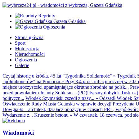
Reprinty
Gazeta Gdańska
Ogłoszenia
Strona główna
Sport
Motoryzacja
Nieruchomości
Ogłoszenia
Galerie
Czytaj historię u źródła. 45 lat "Tygodnika Solidarność"
»
Tygodnik S
"półmilionerów" na Pomorzu
»
Przy 3,4 proc. inflacji rocznej w 20
miejsce uroczystości upamiętniające okrutne zbrodnie na polsk...
Praw
przed powołaniem Jolanty Sobieran...
(PO)lityczny dobytek Tuska - (K
polityczn...
Włodek Szymański zszedł z trasy...
»
Odszedł Włodek Szy
Oświadczenie Rady Miasta Gdańska w sprawie decyzji Prezydenta U
Dowgiałło – architekt, działacz opozycji w czasach PRL, współtwórca 
Wydarzenie z...
Kruszenie betonu
»
W czwartek, 18 czerwca, pod sie
Wiadomości