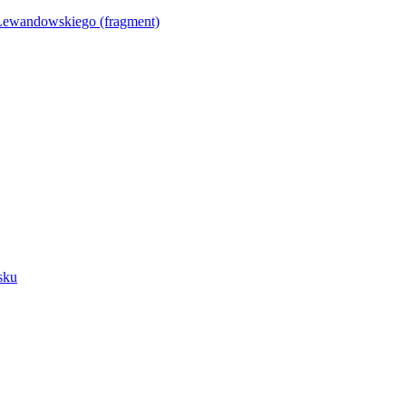
Lewandowskiego (fragment)
sku