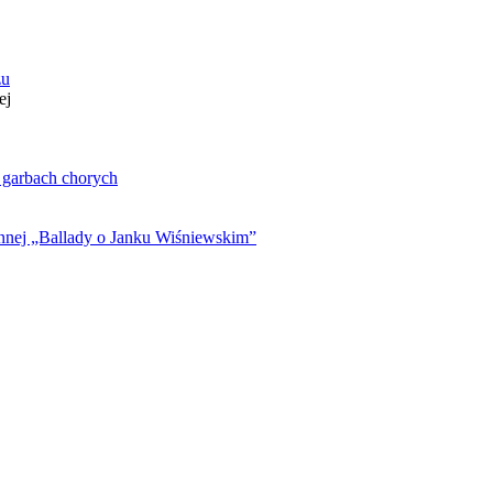
zu
ej
. garbach chorych
ynnej „Ballady o Janku Wiśniewskim”