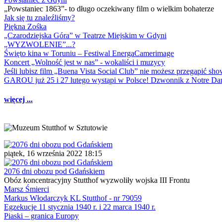
„Powstaniec 1863”- to długo oczekiwany film o wielkim bohaterze
Jak się tu znaleźliśmy?
Piękna Zośka
„Czarodziejska Góra” w Teatrze Miejskim w Gdyni
„WYZWOLENIE”...?
Święto kina w Toruniu – Festiwal EnergaCamerimage
Koncert „Wolność jest w nas” - wokaliści i muzycy
Jeśli lubisz film „Buena Vista Social Club” nie możesz przegapić s
GAROU już 25 i 27 lutego wystąpi w Polsce! Dzwonnik z Notre 
więcej ...
piątek, 16 września 2022 18:15
2076 dni obozu pod Gdańskiem
Obóz koncentracyjny Stutthof wyzwoliły wojska III Frontu
Marsz Śmierci
Markus Włodarczyk KL Stutthof - nr 79059
Egzekucje 11 stycznia 1940 r. i 22 marca 1940 r.
Piaski – granica Europy