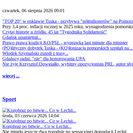
czwartek, 06 sierpnia 2026 09:01
"TOP 20" w enklawie Tuska - przybywa "półmilionerów" na Pomor
Przy 3,4 proc. inflacji rocznej w 2025 roku, wynagrodzenia pomorski
Czytaj historię u źródła. 45 lat "Tygodnika Solidarność"
Gdańsk upamiętnił...
Prawo prawa koalicji KO/PSL - wyprawka last minute dla minister
(PO)lityczny dobytek Tuska - (KO)lonizacja pomorskich szpitali na..
Włodek Szymański zszedł z trasy...
Gdańscy radni: "nie" dla honorowania UPA
Nie żyje Krzysztof Dowgiałło, wybitny opozycjonista PRL, autor sł
więcej ...
Sport
środa, 03 czerwca 2026 14:04
Krajobraz po bitwie... Co w Lechii...
Nie minęło jeszcze dwa tygodnie po sensacyjnej degradacji Lechii