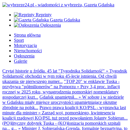
Reprinty
Gazeta Gdańska
Ogłoszenia
Strona główna
Sport
Motoryzacja
Nieruchomości
Ogłoszenia
Galerie
Czytaj historię u źródła. 45 lat "Tygodnika Solidarność"
»
Tygodnik
Solidarność obchodzi w tym roku 45-lecie istnienia. Od chwili
ukazania się pierwszego numer...
"TOP 20" w enklawie Tuska -
przybywa "półmilionerów" na Pomorzu
»
Przy 3,4 proc. inflacji
rocznej w 2025 roku, wynagrodzenia pomorskiej nomenklatury
gospodarczej kszt...
Gdańsk upamiętnił...
»
W sobotę i w niedzielę
w Gdańsku miały miejsce uroczystości upamiętniające okrutne
zbrodnie na polsk...
Prawo prawa koalicji KO/PSL - wyprawka last
minute dla minister
»
Zarząd woj. pomorskiego, kwintesencja
koalicji rządowej KO/PSL tuż przed powołaniem Jolanty Sobieran...
(PO)lityczny dobytek Tuska - (KO)lonizacja pomorskich szpitali
na... g...
»
Minister J. Sobierańska-Grenda, formalnie bezpartyjna, to