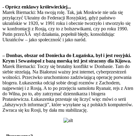
- Oprócz enklawy królewieckiej...
Marek Biernacki: Ma swoją rolę. Tak, jak Moskwie nie uda się
przyłączyć Ukrainy do Federacji Rosyjskiej, gdyż państwo
ukraińskie w 1920, w 1991 roku i obecnie tworzyło i stworzyło się
w konfrontacji z Rosją, czy to z bolszewikami, czy po roku 1990.
Putin przezÂÂ styl działania, popełnił błędy, konsolidując
Ukraińców – jako społeczność i jako naród.
– Donbas, obszar od Doniecka do Ługańska, był i jest rosyjski.
Krym i Sewastopol z bazą morską też jest stracony dla Kijowa.
Marek Biernacki: Toczy się brutalny konflikt w Donbasie. Tam do
siebie strzelają. Na Białorusi ważny jest internet, cyberprzestrzeń
wolności. Przeciwko uruchomiono zadziwiającą operację porwania
blogera. Łukaszenka odciął sobie drogi rozmów z Zachodem,
najpewniej i z Rosją. A to po przejęciu samolotu Ryanair, rejs z Aten
do Wilna, po to, aby zatrzymać dziennikarza i blogera
Pratasiewicza. Łukaszenka przestaje się liczyć więc mówi o serii
„fałszywych informacji”, które wysyłane są z polskich komputerów.
Zwraca się ku Rosji, by dała mu stabilizację.