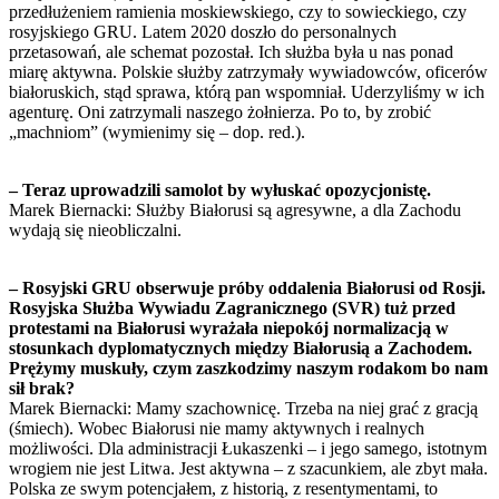
przedłużeniem ramienia moskiewskiego, czy to sowieckiego, czy
rosyjskiego GRU. Latem 2020 doszło do personalnych
przetasowań, ale schemat pozostał. Ich służba była u nas ponad
miarę aktywna. Polskie służby zatrzymały wywiadowców, oficerów
białoruskich, stąd sprawa, którą pan wspomniał. Uderzyliśmy w ich
agenturę. Oni zatrzymali naszego żołnierza. Po to, by zrobić
„machniom” (wymienimy się – dop. red.).
– Teraz uprowadzili samolot by wyłuskać opozycjonistę.
Marek Biernacki: Służby Białorusi są agresywne, a dla Zachodu
wydają się nieobliczalni.
– Rosyjski GRU obserwuje próby oddalenia Białorusi od Rosji.
Rosyjska Służba Wywiadu Zagranicznego (SVR) tuż przed
protestami na Białorusi wyrażała niepokój normalizacją w
stosunkach dyplomatycznych między Białorusią a Zachodem.
Prężymy muskuły, czym zaszkodzimy naszym rodakom bo nam
sił brak?
Marek Biernacki: Mamy szachownicę. Trzeba na niej grać z gracją
(śmiech). Wobec Białorusi nie mamy aktywnych i realnych
możliwości. Dla administracji Łukaszenki – i jego samego, istotnym
wrogiem nie jest Litwa. Jest aktywna – z szacunkiem, ale zbyt mała.
Polska ze swym potencjałem, z historią, z resentymentami, to