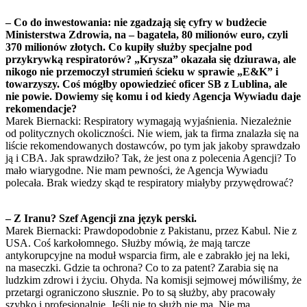
– Co do inwestowania: nie zgadzają się cyfry w budżecie
Ministerstwa Zdrowia, na – bagatela, 80 milionów euro, czyli
370 milionów złotych. Co kupiły służby specjalne pod
przykrywką respiratorów? „Krysza” okazała się dziurawa, ale
nikogo nie przemoczył strumień ścieku w sprawie „E&K” i
towarzyszy. Coś mógłby opowiedzieć oficer SB z Lublina, ale
nie powie. Dowiemy się komu i od kiedy Agencja Wywiadu daje
rekomendacje?
Marek Biernacki: Respiratory wymagają wyjaśnienia. Niezależnie
od politycznych okoliczności. Nie wiem, jak ta firma znalazła się na
liście rekomendowanych dostawców, po tym jak jakoby sprawdzało
ją i CBA. Jak sprawdziło? Tak, że jest ona z polecenia Agencji? To
mało wiarygodne. Nie mam pewności, że Agencja Wywiadu
polecała. Brak wiedzy skąd te respiratory miałyby przywędrować?
– Z Iranu? Szef Agencji zna język perski.
Marek Biernacki: Prawdopodobnie z Pakistanu, przez Kabul. Nie z
USA. Coś karkołomnego. Służby mówią, że mają tarcze
antykorupcyjne na moduł wsparcia firm, ale e zabrakło jej na leki,
na maseczki. Gdzie ta ochrona? Co to za patent? Zarabia się na
ludzkim zdrowi i życiu. Ohyda. Na komisji sejmowej mówiliśmy, że
przetargi ograniczono słusznie. Po to są służby, aby pracowały
szybko i profesjonalnie. Jeśli nie to służb nie ma. Nie ma