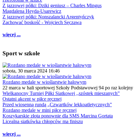
Z jazzowej półki: Dziki geniusz – Charles Mingus
Magdalena Heyda-Usarewicz
Z jazzowej półki: Nonszalancki Argentyńczyk
Zachować boskość - Wojciech Sęczawa
więcej ...
Sport w szkole
sobota, 30 marca 2024 16:46
Rozdano medale w wioślarstwie halowym
22 marca w hali sportowej Szkoły Podstawowej 94 po raz kolejny
Wielkanocny Turniej Piłki Siatkowej ,,szóstek mieszanych”
Ostatni akcent w piłce ręcznej
Przed wiosenną rundą „Czwartków lekkoatletycznych”
Rozdano medale w mini piłce ręcznej
Koszykarskie złota ponownie dla SMS Marcina Gortata
Licealna siatkówka chłopców ma finiszu
więcej ...