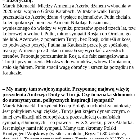
– Iluzoryczną?
Marek Biernacki: Między Armenią a Azerbejdżanem wybuchła w
2020 roku wojna o Górski Karabach. W trakcie walk Turcja
przerzuciła do Azerbejdżanu 4 tysiące najemników. Putin chciał z
kolei upokorzyć premiera Armenii Nikolaja Pasziniana,
wyniesionego do władzy w wyniku protestów sprzed trzech lat, tzw.
kolorowej rewolucji. Putin, mimo sympatii Rosjan do Ormian, go
nie lubi. Azerowie, z poparciem Turcji, bez Rosji, odnieśli sukces,
co podważyło pozycję Putina na Kaukazie przez jego spóźnioną
reakcję. Armenia po 20 latach musiała się wycofać z azerskich
terenów. Patronuje porozumieniu Rosja, ale fakt zaangażowania
Turcji i przymuszenia Moskwy do warunków, wbrew Ormianom,
stało się faktem. Putin stracił wagę obrońcy i strażnika porządku na
Kaukazie.
– My mamy tam swoje sympatie. Przypomnę majową wizytę
prezydenta Andrzeja Dudy w Turcji. Czy to oznaka skłonności
do autorytaryzmu, politycznych inspiracji i sympatii?
Marek Biernacki: Prezydent Recep Erdoğan uchodzi za autokratę.
Jest politykiem wagi ciężkiej. Turcja jest krajem dynamicznym, o
innej cywilizacji niż europejska, z pozostałością osmańskich
sympatii, stłumionych – co prawda – w XX wieku, przez Atatürka.
Jest między nami nić sympatii. Mamy tam skromny Polski
Kontyngent Wojskowy (w sile samolotu „Bryza” i 80 żołnierzy –