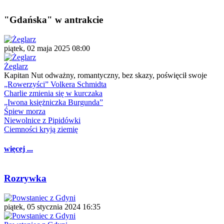
"Gdańska" w antrakcie
piątek, 02 maja 2025 08:00
Żeglarz
Kapitan Nut odważny, romantyczny, bez skazy, poświęcił swoje
„Rowerzyści” Volkera Schmidta
Charlie zmienia się w kurczaka
„Iwona księżniczka Burgunda”
Śpiew morza
Niewolnice z Pipidówki
Ciemności kryją ziemię
więcej ...
Rozrywka
piątek, 05 stycznia 2024 16:35