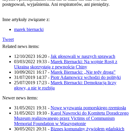
postępowań, wyjaśnienia. Ani respiratorów, ani pieniędzy.
Inne artykuły związane z:
marek biernacki
Tweet
Related news items:
12/10/2023 16:20
-
Jak głosowali w naszych sprawach
03/03/2022 19:33
-
Marek Biernacki: Na wojnie Rosji z
Ukrainą skorzystają z pewnością Chiny
10/09/2021 16:17
-
Marek Biernacki: „Nie tędy droga”
31/07/2019 14:37
-
Piotr Adamowicz wchodzi do polityki
25/07/2019 17:23
-
Marek Biernacki: Demokracja liczy
głowy, a nie je rozbija
Newer news items:
31/05/2021 19:31
-
Nowe wyzwania pomorskiego rzemiosła
31/05/2021 19:10
-
Karol Nawrocki do Komitetu Doradczego
Muzeum realizowanego przez Victims of Communism
Memorial Foundation w Waszyngtonie
30/05/2021 20:31
-
Biznes komunalny żywiołem gdańskich