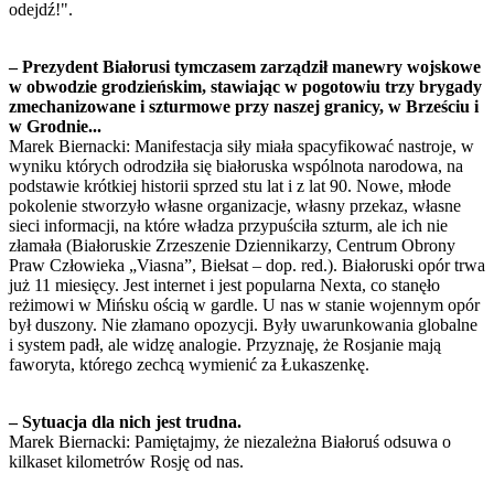
odejdź!".
– Prezydent Białorusi tymczasem zarządził manewry wojskowe
w obwodzie grodzieńskim, stawiając w pogotowiu trzy brygady
zmechanizowane i szturmowe przy naszej granicy, w Brześciu i
w Grodnie...
Marek Biernacki: Manifestacja siły miała spacyfikować nastroje, w
wyniku których odrodziła się białoruska wspólnota narodowa, na
podstawie krótkiej historii sprzed stu lat i z lat 90. Nowe, młode
pokolenie stworzyło własne organizacje, własny przekaz, własne
sieci informacji, na które władza przypuściła szturm, ale ich nie
złamała (Białoruskie Zrzeszenie Dziennikarzy, Centrum Obrony
Praw Człowieka „Viasna”, Biełsat – dop. red.). Białoruski opór trwa
już 11 miesięcy. Jest internet i jest popularna Nexta, co stanęło
reżimowi w Mińsku ością w gardle. U nas w stanie wojennym opór
był duszony. Nie złamano opozycji. Były uwarunkowania globalne
i system padł, ale widzę analogie. Przyznaję, że Rosjanie mają
faworyta, którego zechcą wymienić za Łukaszenkę.
– Sytuacja dla nich jest trudna.
Marek Biernacki: Pamiętajmy, że niezależna Białoruś odsuwa o
kilkaset kilometrów Rosję od nas.