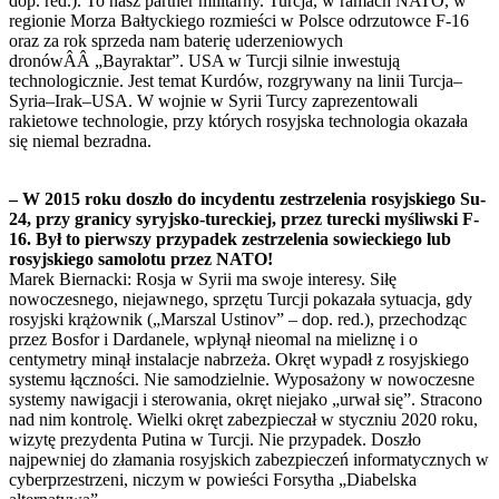
dop. red.). To nasz partner militarny. Turcja, w ramach NATO, w
regionie Morza Bałtyckiego rozmieści w Polsce odrzutowce F-16
oraz za rok sprzeda nam baterię uderzeniowych
dronówÂÂ „Bayraktar”. USA w Turcji silnie inwestują
technologicznie. Jest temat Kurdów, rozgrywany na linii Turcja–
Syria–Irak–USA. W wojnie w Syrii Turcy zaprezentowali
rakietowe technologie, przy których rosyjska technologia okazała
się niemal bezradna.
– W 2015 roku doszło do incydentu zestrzelenia rosyjskiego Su-
24, przy granicy syryjsko-tureckiej, przez turecki myśliwski F-
16. Był to pierwszy przypadek zestrzelenia sowieckiego lub
rosyjskiego samolotu przez NATO!
Marek Biernacki: Rosja w Syrii ma swoje interesy. Siłę
nowoczesnego, niejawnego, sprzętu Turcji pokazała sytuacja, gdy
rosyjski krążownik („Marszal Ustinov” – dop. red.), przechodząc
przez Bosfor i Dardanele, wpłynął nieomal na mieliznę i o
centymetry minął instalacje nabrzeża. Okręt wypadł z rosyjskiego
systemu łączności. Nie samodzielnie. Wyposażony w nowoczesne
systemy nawigacji i sterowania, okręt niejako „urwał się”. Stracono
nad nim kontrolę. Wielki okręt zabezpieczał w styczniu 2020 roku,
wizytę prezydenta Putina w Turcji. Nie przypadek. Doszło
najpewniej do złamania rosyjskich zabezpieczeń informatycznych w
cyberprzestrzeni, niczym w powieści Forsytha „Diabelska