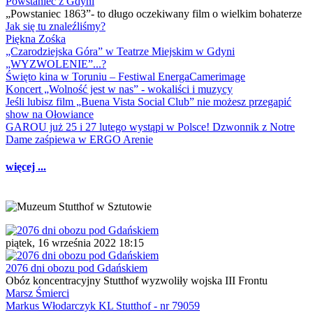
Powstaniec z Gdyni
„Powstaniec 1863”- to długo oczekiwany film o wielkim bohaterze
Jak się tu znaleźliśmy?
Piękna Zośka
„Czarodziejska Góra” w Teatrze Miejskim w Gdyni
„WYZWOLENIE”...?
Święto kina w Toruniu – Festiwal EnergaCamerimage
Koncert „Wolność jest w nas” - wokaliści i muzycy
Jeśli lubisz film „Buena Vista Social Club” nie możesz przegapić
show na Ołowiance
GAROU już 25 i 27 lutego wystąpi w Polsce! Dzwonnik z Notre
Dame zaśpiewa w ERGO Arenie
więcej ...
piątek, 16 września 2022 18:15
2076 dni obozu pod Gdańskiem
Obóz koncentracyjny Stutthof wyzwoliły wojska III Frontu
Marsz Śmierci
Markus Włodarczyk KL Stutthof - nr 79059