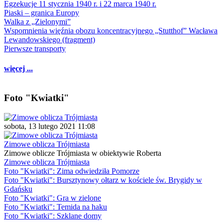
Egzekucje 11 stycznia 1940 r. i 22 marca 1940 r.
Piaski – granica Europy
Walka z „Zielonymi”
Wspomnienia więźnia obozu koncentracyjnego „Stutthof” Wacława
Lewandowskiego (fragment)
Pierwsze transporty
więcej ...
Foto "Kwiatki"
sobota, 13 lutego 2021 11:08
Zimowe oblicza Trójmiasta
Zimowe oblicze Trójmiasta w obiektywie Roberta
Zimowe oblicza Trójmiasta
Foto "Kwiatki": Zima odwiedziła Pomorze
Foto "Kwiatki": Bursztynowy ołtarz w kościele św. Brygidy w
Gdańsku
Foto "Kwiatki": Gra w zielone
Foto "Kwiatki": Temida na haku
Foto "Kwiatki": Szklane domy