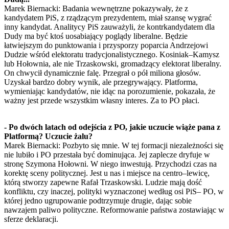
Marek Biernacki: Badania wewnętrzne pokazywały, że z
kandydatem PiS, z rządzącym prezydentem, miał szansę wygrać
inny kandydat. Analitycy PiS zauważyli, że kontrkandydatem dla
Dudy ma być ktoś uosabiający poglądy liberalne. Będzie
łatwiejszym do punktowania i przysporzy poparcia Andrzejowi
Dudzie wśród elektoratu tradycjonalistycznego. Kosiniak–Kamysz
lub Hołownia, ale nie Trzaskowski, gromadzący elektorat liberalny.
On chwycił dynamicznie falę. Przegrał o pół miliona głosów.
Uzyskał bardzo dobry wynik, ale przegrywający. Platforma,
wymieniając kandydatów, nie idąc na porozumienie, pokazała, że
ważny jest przede wszystkim własny interes. Za to PO płaci.
- Po dwóch latach od odejścia z PO, jakie uczucie wiąże pana z
Platformą? Uczucie żalu?
Marek Biernacki: Pozbyto się mnie. W tej formacji niezależności się
nie lubiło i PO przestała być dominująca. Jej zaplecze dryfuje w
stronę Szymona Hołowni. W niego inwestują. Przychodzi czas na
korektę sceny politycznej. Jest u nas i miejsce na centro–lewicę,
którą stworzy zapewne Rafał Trzaskowski. Ludzie mają dość
konfliktu, czy inaczej, polityki wyznaczonej według osi PiS– PO, w
której jedno ugrupowanie podtrzymuje drugie, dając sobie
nawzajem paliwo polityczne. Reformowanie państwa zostawiając w
sferze deklaracji.