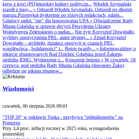
krew z krwi (PO)morskiej kultury polityczn...
Włodek Szymański
zszedł z trasy...
»
Odszedł Włodek Szymański. Odszedł po długim
marszu.Przemykał dyskretnie po różnych redakcjach, gdańs...
Gdańscy radni: "nie" dla honorowania UPA
»
Oświadczenie Rady
Miasta Gdańska w sprawie decyzji Prezydenta Ukrainy
Wołodymyra Zełenskiego o nadan...
Nie żyje Krzysztof Dowgiałło,
wybitny opozycjonista PRL, autor słynnej...
»
Zmarł Krzysztof
Dowgiałło – architekt, działacz opozycji w czasach PRL,
współtwórca „Solidarności” i...
Beton twardy...
»
Informowaliśmy o
pikiecie zbuntowanych Rad Dzielnic Gdańska przed Żakiem,
siedzibą RMG. Wydarzenie z...
Kruszenie betonu
»
W czwartek, 18
czerwca, pod siedzibą Rady Miasta Gdańska (dawnego Żaku)
odbędzie się pikieta zbuntow...
Wiadomości
czwartek, 06 sierpnia 2026 09:01
"TOP 20" w enklawie Tuska - przybywa "półmilionerów" na
Pomorzu
Przy 3,4 proc. inflacji rocznej w 2025 roku, wynagrodzenia
pomorskiej