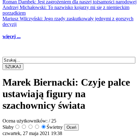
Roman Dambek: Jest zagrożeniem dla naszej tożsamości narodowej
Andrzej Michałowski: To nazwisko kojarzy mi się z niemieckim
porządkiem
Mariusz Wilczyński: Jego rządy zaskutkowały jednymi z gorszych
decyzji
więcej ...
SZUKAJ
Marek Biernacki: Czyje palce
ustawiają figury na
szachownicy świata
Ocena użytkowników:
/ 25
Słaby
Świetny
czwartek, 27 maja 2021 19:38