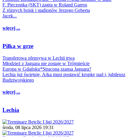
F. Pieczonka (SKT) zagra w Roland Garros
Z różnych boisk i stadionów Jerzego Geberta
Jacek...
więcej ...
Piłka w grze
Transferowa ofensywa w Lechii trwa
Młodzież z Jaguara nie zostaje w Trójmieście
Europa w Gdańsku*Stracona szansa Jaguara?
Lechia już świętuje, Arka musi postawić kropkę nad i, jubileusz
Budziwojskiego
więcej ...
Lechia
środa, 08 lipca 2026 19:31