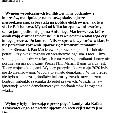
alternatywa”.
– Wymogi współczesnych konfliktów, linie podziałów i
interesów, manipulacje na masową skalę, sojusze
niespodziewane, cyberataki na polskie elektrownie, jak te w
sieci z Bełchatowa. My zaś od kilku lat epatowani jesteśmy
sensacjami podkomisji pana Antoniego Macierewicza, które
ośmieszają dramat smoleński, lub rewelacjami wokół tego czy
innego prezesa. Po kontroli NIK w sprawie wyborów widać, że
nie potrafimy sprawnie uporać się z istotnymi tematami?
Marek Biernacki: Pan Macierewicz pokazał co potrafi – lub nie
potrafi. Przy okazji rozpalił on wewnętrzne ogniska. Odczuliśmy
skutki jego popisów w relacjach z naszymi sojusznikami, którzy nie
postrzegają nas poważnie. Prezes NIK Marian Banaś twardy jest.
Toczy wojnę z kolegami. Wybory prezydenckie w maju 2020 były
nie do zrealizowania. Wybory to święto demokracji. W maju 2020
nie było na nie czasu, środków informatycznych, mechanizmu
kontroli, zabrakło szacunku do reguł prawnych. Wyszła na jaw
ignorancja wobec demokratycznych mechanizmów i arogancja
władzy.
– Wybory były interesujące przez pogoń kandydata Rafała
Trzaskowskiego za pretendującym do reelekcji Andrzejem
Dudą...