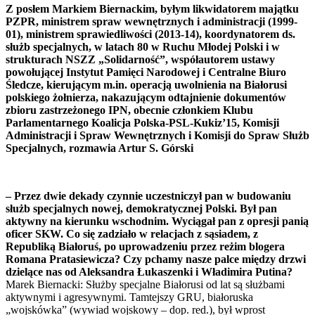
Z posłem Markiem Biernackim, byłym likwidatorem majątku
PZPR, ministrem spraw wewnętrznych i administracji (1999-
01), ministrem sprawiedliwości (2013-14), koordynatorem ds.
służb specjalnych, w latach 80 w Ruchu Młodej Polski i w
strukturach NSZZ „Solidarność”, współautorem ustawy
powołującej Instytut Pamięci Narodowej i Centralne Biuro
Śledcze, kierującym m.in. operacją uwolnienia na Białorusi
polskiego żołnierza, nakazującym odtajnienie dokumentów
zbioru zastrzeżonego IPN, obecnie członkiem Klubu
Parlamentarnego Koalicja Polska-PSL-Kukiz’15, Komisji
Administracji i Spraw Wewnętrznych i Komisji do Spraw Służb
Specjalnych, rozmawia Artur S. Górski
– Przez dwie dekady czynnie uczestniczył pan w budowaniu
służb specjalnych nowej, demokratycznej Polski. Był pan
aktywny na kierunku wschodnim. Wyciągał pan z opresji panią
oficer SKW. Co się zadziało w relacjach z sąsiadem, z
Republiką Białoruś, po uprowadzeniu przez reżim blogera
Romana Pratasiewicza? Czy pchamy nasze palce między drzwi
dzielące nas od Aleksandra Łukaszenki i Władimira Putina?
Marek Biernacki: Służby specjalne Białorusi od lat są służbami
aktywnymi i agresywnymi. Tamtejszy GRU, białoruska
„wojskówka” (wywiad wojskowy – dop. red.), był wprost