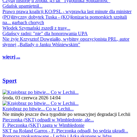
Czytaj historię u źródła. 45 lat "Tygodnika Solidarność"
Gdańsk upamiętnił...
Prawo prawa koalicji KO/PSL - wyprawka last minute dla minister
(PO)lityczny dobytek Tuska - (KO)lonizacja pomorskich szpitali
na... garbach chorych
Włodek Szymański zszedł z trasy...
Gdańscy radni: "nie" dla honorowania UPA
Nie żyje Krzysztof Dowgiałło, wybitny opozycjonista PRL, autor
słynnej „Ballady o Janku Wiśniewskim”
więcej ...
Sport
środa, 03 czerwca 2026 14:04
Krajobraz po bitwie... Co w Lechii...
Nie minęło jeszcze dwa tygodnie po sensacyjnej degradacji Lechii
Pieczonka (SKT) odpadł w Wimbledonie, ale...
F. Pieczonka (SKT) zagra w Wimbledonie
SKT na Roland Garros - F. Pieczonka odpadł, bo sędzia ukradł...
Pomorze znokautowane - Lechia i Arka skopane w lidze