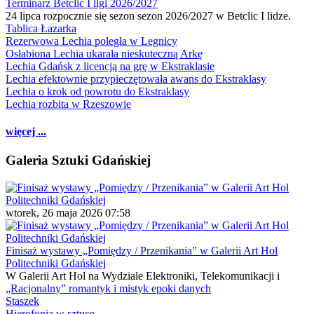
Terminarz Betclic I ligi 2026/2027
24 lipca rozpocznie się sezon sezon 2026/2027 w Betclic I lidze.
Tablica Łazarka
Rezerwowa Lechia poległa w Legnicy
Osłabiona Lechia ukarała nieskuteczną Arkę
Lechia Gdańsk z licencją na grę w Ekstraklasie
Lechia efektownie przypieczętowała awans do Ekstraklasy
Lechia o krok od powrotu do Ekstraklasy
Lechia rozbita w Rzeszowie
więcej ...
Galeria Sztuki Gdańskiej
wtorek, 26 maja 2026 07:58
Finisaż wystawy „Pomiędzy / Przenikania” w Galerii Art Hol
Politechniki Gdańskiej
W Galerii Art Hol na Wydziale Elektroniki, Telekomunikacji i
„Racjonalny” romantyk i mistyk epoki danych
Staszek
Hierofonia w sztuce