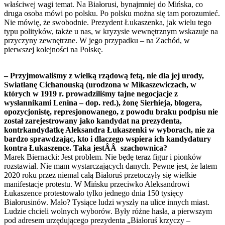
właściwej wagi temat. Na Białorusi, bynajmniej do Mińska, co
druga osoba mówi po polsku. Po polsku można się tam porozumieć.
Nie mówię, że swobodnie. Prezydent Łukaszenka, jak wielu tego
typu polityków, także u nas, w kryzysie wewnętrznym wskazuje na
przyczyny zewnętrzne. W jego przypadku – na Zachód, w
pierwszej kolejności na Polskę.
– Przyjmowaliśmy z wielką rządową fetą, nie dla jej urody,
Swiatłanę Cichanouską (urodzona w Mikaszewiczach, w
których w 1919 r. prowadziliśmy tajne negocjacje z
wysłannikami Lenina – dop. red.), żonę Sierhieja, blogera,
opozycjonistę, represjonowanego, z powodu braku podpisu nie
został zarejestrowany jako kandydat na prezydenta,
kontrkandydatkę Aleksandra Łukaszenki w wyborach, nie za
bardzo sprawdzając, kto i dlaczego wspiera ich kandydatury
kontra Łukaszence. Taka jestÂÂ szachownica?
Marek Biernacki: Jest problem. Nie będę teraz figur i pionków
rozstawiał. Nie mam wystarczających danych. Pewne jest, że latem
2020 roku przez niemal całą Białoruś przetoczyły się wielkie
manifestacje protestu. W Mińsku przeciwko Aleksandrowi
Łukaszence protestowało tylko jednego dnia 150 tysięcy
Białorusinów. Mało? Tysiące ludzi wyszły na ulice innych miast.
Ludzie chcieli wolnych wyborów. Były różne hasła, a pierwszym
pod adresem urzędującego prezydenta „Białoruś krzyczy –