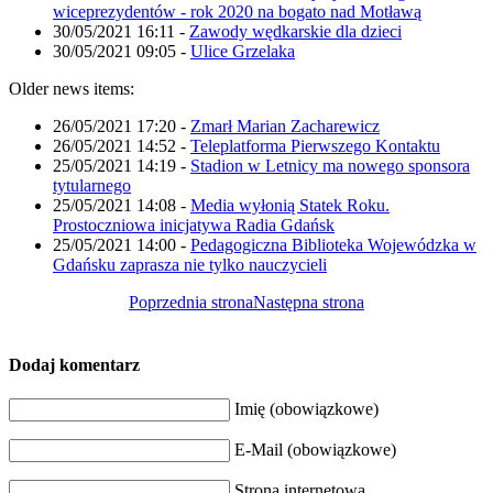
wiceprezydentów - rok 2020 na bogato nad Motławą
30/05/2021 16:11
-
Zawody wędkarskie dla dzieci
30/05/2021 09:05
-
Ulice Grzelaka
Older news items:
26/05/2021 17:20
-
Zmarł Marian Zacharewicz
26/05/2021 14:52
-
Teleplatforma Pierwszego Kontaktu
25/05/2021 14:19
-
Stadion w Letnicy ma nowego sponsora
tytularnego
25/05/2021 14:08
-
Media wyłonią Statek Roku.
Prostoczniowa inicjatywa Radia Gdańsk
25/05/2021 14:00
-
Pedagogiczna Biblioteka Wojewódzka w
Gdańsku zaprasza nie tylko nauczycieli
Poprzednia strona
Następna strona
Dodaj komentarz
Imię (obowiązkowe)
E-Mail (obowiązkowe)
Strona internetowa