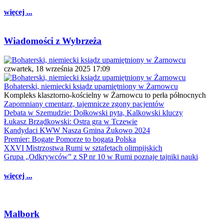
więcej ...
Wiadomości z Wybrzeża
czwartek, 18 września 2025 17:09
Bohaterski, niemiecki ksiądz upamiętniony w Żarnowcu
Kompleks klasztorno-kościelny w Żarnowcu to perła północnych
Zapomniany cmentarz, tajemnicze zgony pacjentów
Debata w Szemudzie: Dołkowski pyta, Kalkowski kluczy
Łukasz Brządkowski: Ostra gra w Tczewie
Kandydaci KWW Nasza Gmina Żukowo 2024
Premier: Bogate Pomorze to bogata Polska
XXVI Mistrzostwa Rumi w sztafetach olimpijskich
Grupa „Odkrywców” z SP nr 10 w Rumi poznaje tajniki nauki
więcej ...
Malbork