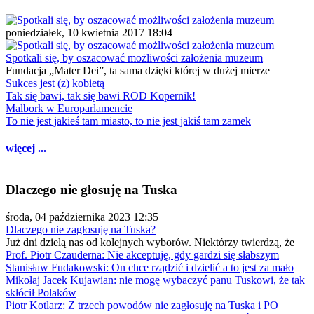
poniedziałek, 10 kwietnia 2017 18:04
Spotkali się, by oszacować możliwości założenia muzeum
Fundacja „Mater Dei”, ta sama dzięki której w dużej mierze
Sukces jest (z) kobietą
Tak się bawi, tak się bawi ROD Kopernik!
Malbork w Europarlamencie
To nie jest jakieś tam miasto, to nie jest jakiś tam zamek
więcej ...
Dlaczego nie głosuję na Tuska
środa, 04 października 2023 12:35
Dlaczego nie zagłosuję na Tuska?
Już dni dzielą nas od kolejnych wyborów. Niektórzy twierdzą, że
Prof. Piotr Czauderna: Nie akceptuję, gdy gardzi się słabszym
Stanisław Fudakowski: On chce rządzić i dzielić a to jest za mało
Mikołaj Jacek Kujawian: nie mogę wybaczyć panu Tuskowi, że tak
skłócił Polaków
Piotr Kotlarz: Z trzech powodów nie zagłosuję na Tuska i PO