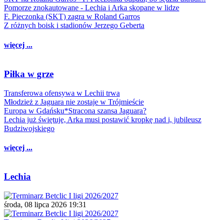
Pomorze znokautowane - Lechia i Arka skopane w lidze
F. Pieczonka (SKT) zagra w Roland Garros
Z różnych boisk i stadionów Jerzego Geberta
więcej ...
Piłka w grze
Transferowa ofensywa w Lechii trwa
Młodzież z Jaguara nie zostaje w Trójmieście
Europa w Gdańsku*Stracona szansa Jaguara?
Lechia już świętuje, Arka musi postawić kropkę nad i, jubileusz
Budziwojskiego
więcej ...
Lechia
środa, 08 lipca 2026 19:31