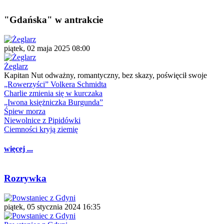
"Gdańska" w antrakcie
piątek, 02 maja 2025 08:00
Żeglarz
Kapitan Nut odważny, romantyczny, bez skazy, poświęcił swoje
„Rowerzyści” Volkera Schmidta
Charlie zmienia się w kurczaka
„Iwona księżniczka Burgunda”
Śpiew morza
Niewolnice z Pipidówki
Ciemności kryją ziemię
więcej ...
Rozrywka
piątek, 05 stycznia 2024 16:35