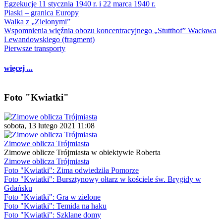
Egzekucje 11 stycznia 1940 r. i 22 marca 1940 r.
Piaski – granica Europy
Walka z „Zielonymi”
Wspomnienia więźnia obozu koncentracyjnego „Stutthof” Wacława
Lewandowskiego (fragment)
Pierwsze transporty
więcej ...
Foto "Kwiatki"
sobota, 13 lutego 2021 11:08
Zimowe oblicza Trójmiasta
Zimowe oblicze Trójmiasta w obiektywie Roberta
Zimowe oblicza Trójmiasta
Foto "Kwiatki": Zima odwiedziła Pomorze
Foto "Kwiatki": Bursztynowy ołtarz w kościele św. Brygidy w
Gdańsku
Foto "Kwiatki": Gra w zielone
Foto "Kwiatki": Temida na haku
Foto "Kwiatki": Szklane domy