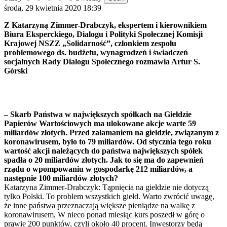
środa, 29 kwietnia 2020 18:39
Z Katarzyną Zimmer-Drabczyk, ekspertem i kierownikiem
Biura Eksperckiego, Dialogu i Polityki Społecznej Komisji
Krajowej NSZZ „Solidarność”, członkiem zespołu
problemowego ds. budżetu, wynagrodzeń i świadczeń
socjalnych Rady Dialogu Społecznego rozmawia Artur S.
Górski
– Skarb Państwa w największych spółkach na Giełdzie
Papierów Wartościowych ma ulokowane akcje warte 59
miliardów złotych. Przed załamaniem na giełdzie, związanym z
koronawirusem, było to 79 miliardów. Od stycznia tego roku
wartość akcji należących do państwa największych spółek
spadła o 20 miliardów złotych. Jak to się ma do zapewnień
rządu o wpompowaniu w gospodarkę 212 miliardów, a
następnie 100 miliardów złotych?
Katarzyna Zimmer-Drabczyk: Tąpnięcia na giełdzie nie dotyczą
tylko Polski. To problem wszystkich giełd. Warto zwrócić uwagę,
że inne państwa przeznaczają większe pieniądze na walkę z
koronawirusem, W nieco ponad miesiąc kurs poszedł w górę o
prawie 200 punktów, czyli około 40 procent. Inwestorzy będą