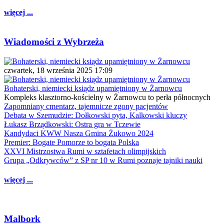
więcej ...
Wiadomości z Wybrzeża
czwartek, 18 września 2025 17:09
Bohaterski, niemiecki ksiądz upamiętniony w Żarnowcu
Kompleks klasztorno-kościelny w Żarnowcu to perła północnych
Zapomniany cmentarz, tajemnicze zgony pacjentów
Debata w Szemudzie: Dołkowski pyta, Kalkowski kluczy
Łukasz Brządkowski: Ostra gra w Tczewie
Kandydaci KWW Nasza Gmina Żukowo 2024
Premier: Bogate Pomorze to bogata Polska
XXVI Mistrzostwa Rumi w sztafetach olimpijskich
Grupa „Odkrywców” z SP nr 10 w Rumi poznaje tajniki nauki
więcej ...
Malbork