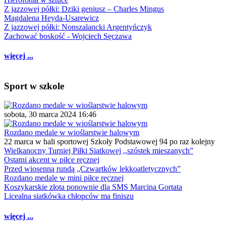
Z jazzowej półki: Dziki geniusz – Charles Mingus
Magdalena Heyda-Usarewicz
Z jazzowej półki: Nonszalancki Argentyńczyk
Zachować boskość - Wojciech Sęczawa
więcej ...
Sport w szkole
sobota, 30 marca 2024 16:46
Rozdano medale w wioślarstwie halowym
22 marca w hali sportowej Szkoły Podstawowej 94 po raz kolejny
Wielkanocny Turniej Piłki Siatkowej ,,szóstek mieszanych”
Ostatni akcent w piłce ręcznej
Przed wiosenną rundą „Czwartków lekkoatletycznych”
Rozdano medale w mini piłce ręcznej
Koszykarskie złota ponownie dla SMS Marcina Gortata
Licealna siatkówka chłopców ma finiszu
więcej ...