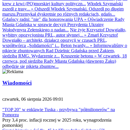
krew z krwi (PO)morskiej kultury polityczn...
Włodek Szymański
zszedł z trasy...
»
Odszedł Włodek Szymański. Odszedł po długim
marszu.Przemykał dyskretnie po różnych redakcjach, gdańs...
Gdańscy radni: "nie" dla honorowania UPA
»
Oświadczenie Rady
Miasta Gdańska w sprawie decyzji Prezydenta Ukrainy
Wołodymyra Zełenskiego o nadan...
Nie żyje Krzysztof Dowgiałło,
wybitny opozycjonista PRL, autor słynnej...
»
Zmarł Krzysztof
Dowgiałło – architekt, działacz opozycji w czasach PRL,
współtwórca „Solidarności” i...
Beton twardy...
»
Informowaliśmy o
pikiecie zbuntowanych Rad Dzielnic Gdańska przed Żakiem,
siedzibą RMG. Wydarzenie z...
Kruszenie betonu
»
W czwartek, 18
czerwca, pod siedzibą Rady Miasta Gdańska (dawnego Żaku)
odbędzie się pikieta zbuntow...
Wiadomości
czwartek, 06 sierpnia 2026 09:01
"TOP 20" w enklawie Tuska - przybywa "półmilionerów" na
Pomorzu
Przy 3,4 proc. inflacji rocznej w 2025 roku, wynagrodzenia
pomorskiej