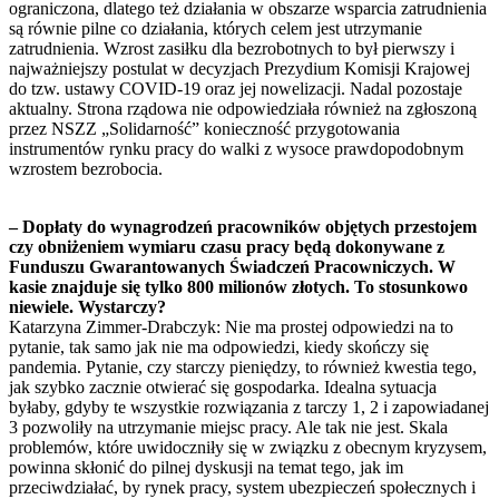
ograniczona, dlatego też działania w obszarze wsparcia zatrudnienia
są równie pilne co działania, których celem jest utrzymanie
zatrudnienia. Wzrost zasiłku dla bezrobotnych to był pierwszy i
najważniejszy postulat w decyzjach Prezydium Komisji Krajowej
do tzw. ustawy COVID-19 oraz jej nowelizacji. Nadal pozostaje
aktualny. Strona rządowa nie odpowiedziała również na zgłoszoną
przez NSZZ „Solidarność” konieczność przygotowania
instrumentów rynku pracy do walki z wysoce prawdopodobnym
wzrostem bezrobocia.
– Dopłaty do wynagrodzeń pracowników objętych przestojem
czy obniżeniem wymiaru czasu pracy będą dokonywane z
Funduszu Gwarantowanych Świadczeń Pracowniczych. W
kasie znajduje się tylko 800 milionów złotych. To stosunkowo
niewiele. Wystarczy?
Katarzyna Zimmer-Drabczyk: Nie ma prostej odpowiedzi na to
pytanie, tak samo jak nie ma odpowiedzi, kiedy skończy się
pandemia. Pytanie, czy starczy pieniędzy, to również kwestia tego,
jak szybko zacznie otwierać się gospodarka. Idealna sytuacja
byłaby, gdyby te wszystkie rozwiązania z tarczy 1, 2 i zapowiadanej
3 pozwoliły na utrzymanie miejsc pracy. Ale tak nie jest. Skala
problemów, które uwidoczniły się w związku z obecnym kryzysem,
powinna skłonić do pilnej dyskusji na temat tego, jak im
przeciwdziałać, by rynek pracy, system ubezpieczeń społecznych i