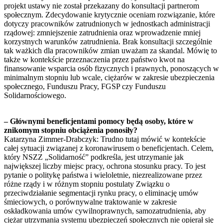
projekt ustawy nie został przekazany do konsultacji partnerom
społecznym. Zdecydowanie krytycznie oceniam rozwiązanie, które
dotyczy pracowników zatrudnionych w jednostkach administracji
rządowej: zmniejszenie zatrudnienia oraz wprowadzenie mniej
korzystnych warunków zatrudnienia. Brak konsultacji szczególnie
tak ważkich dla pracowników zmian uważam za skandal. Mówię to
także w kontekście przeznaczenia przez państwo kwot na
finansowanie wsparcia osób fizycznych i prawnych, ponoszących w
minimalnym stopniu lub wcale, ciężarów w zakresie ubezpieczenia
społecznego, Funduszu Pracy, FGSP czy Funduszu
Solidarnościowego.
– Głównymi beneficjentami pomocy będą osoby, które w
znikomym stopniu obciążenia ponosiły?
Katarzyna Zimmer-Drabczyk: Trudno tutaj mówić w kontekście
całej sytuacji związanej z koronawirusem o beneficjentach. Celem,
który NSZZ „Solidarność” podkreśla, jest utrzymanie jak
największej liczby miejsc pracy, ochrona stosunku pracy. To jest
pytanie o politykę państwa i wieloletnie, niezrealizowane przez
różne rządy i w różnym stopniu postulaty Związku o
przeciwdziałanie segmentacji rynku pracy, o eliminację umów
śmieciowych, o porównywalne traktowanie w zakresie
oskładkowania umów cywilnoprawnych, samozatrudnienia, aby
ciężar utrzymania systemu ubezpieczeń społecznych nie opierał się