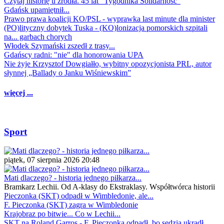
Czytaj historię u źródła. 45 lat "Tygodnika Solidarność"
Gdańsk upamiętnił...
Prawo prawa koalicji KO/PSL - wyprawka last minute dla minister
(PO)lityczny dobytek Tuska - (KO)lonizacja pomorskich szpitali
na... garbach chorych
Włodek Szymański zszedł z trasy...
Gdańscy radni: "nie" dla honorowania UPA
Nie żyje Krzysztof Dowgiałło, wybitny opozycjonista PRL, autor
słynnej „Ballady o Janku Wiśniewskim”
więcej ...
Sport
piątek, 07 sierpnia 2026 20:48
Mati dlaczego? - historia jednego piłkarza...
Bramkarz Lechii. Od A-klasy do Ekstraklasy. Współtwórca historii
Pieczonka (SKT) odpadł w Wimbledonie, ale...
F. Pieczonka (SKT) zagra w Wimbledonie
Krajobraz po bitwie... Co w Lechii...
SKT na Roland Garros - F. Pieczonka odpadł, bo sędzia ukradł...