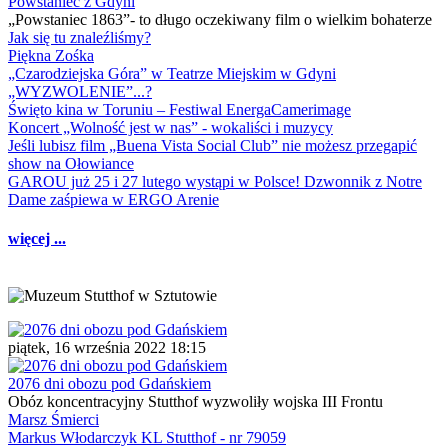
Powstaniec z Gdyni
„Powstaniec 1863”- to długo oczekiwany film o wielkim bohaterze
Jak się tu znaleźliśmy?
Piękna Zośka
„Czarodziejska Góra” w Teatrze Miejskim w Gdyni
„WYZWOLENIE”...?
Święto kina w Toruniu – Festiwal EnergaCamerimage
Koncert „Wolność jest w nas” - wokaliści i muzycy
Jeśli lubisz film „Buena Vista Social Club” nie możesz przegapić
show na Ołowiance
GAROU już 25 i 27 lutego wystąpi w Polsce! Dzwonnik z Notre
Dame zaśpiewa w ERGO Arenie
więcej ...
piątek, 16 września 2022 18:15
2076 dni obozu pod Gdańskiem
Obóz koncentracyjny Stutthof wyzwoliły wojska III Frontu
Marsz Śmierci
Markus Włodarczyk KL Stutthof - nr 79059