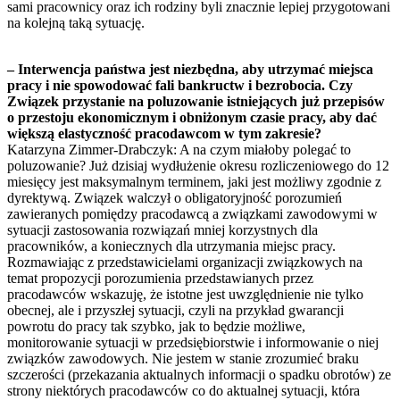
sami pracownicy oraz ich rodziny byli znacznie lepiej przygotowani
na kolejną taką sytuację.
– Interwencja państwa jest niezbędna, aby utrzymać miejsca
pracy i nie spowodować fali bankructw i bezrobocia. Czy
Związek przystanie na poluzowanie istniejących już przepisów
o przestoju ekonomicznym i obniżonym czasie pracy, aby dać
większą elastyczność pracodawcom w tym zakresie?
Katarzyna Zimmer-Drabczyk: A na czym miałoby polegać to
poluzowanie? Już dzisiaj wydłużenie okresu rozliczeniowego do 12
miesięcy jest maksymalnym terminem, jaki jest możliwy zgodnie z
dyrektywą. Związek walczył o obligatoryjność porozumień
zawieranych pomiędzy pracodawcą a związkami zawodowymi w
sytuacji zastosowania rozwiązań mniej korzystnych dla
pracowników, a koniecznych dla utrzymania miejsc pracy.
Rozmawiając z przedstawicielami organizacji związkowych na
temat propozycji porozumienia przedstawianych przez
pracodawców wskazuję, że istotne jest uwzględnienie nie tylko
obecnej, ale i przyszłej sytuacji, czyli na przykład gwarancji
powrotu do pracy tak szybko, jak to będzie możliwe,
monitorowanie sytuacji w przedsiębiorstwie i informowanie o niej
związków zawodowych. Nie jestem w stanie zrozumieć braku
szczerości (przekazania aktualnych informacji o spadku obrotów) ze
strony niektórych pracodawców co do aktualnej sytuacji, która