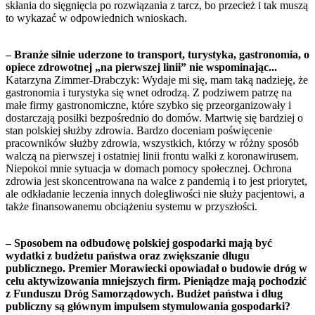
skłania do sięgnięcia po rozwiązania z tarcz, bo przecież i tak muszą
to wykazać w odpowiednich wnioskach.
– Branże silnie uderzone to transport, turystyka, gastronomia, o
opiece zdrowotnej „na pierwszej linii” nie wspominając...
Katarzyna Zimmer-Drabczyk: Wydaje mi się, mam taką nadzieję, że
gastronomia i turystyka się wnet odrodzą. Z podziwem patrzę na
małe firmy gastronomiczne, które szybko się przeorganizowały i
dostarczają posiłki bezpośrednio do domów. Martwię się bardziej o
stan polskiej służby zdrowia. Bardzo doceniam poświęcenie
pracowników służby zdrowia, wszystkich, którzy w różny sposób
walczą na pierwszej i ostatniej linii frontu walki z koronawirusem.
Niepokoi mnie sytuacja w domach pomocy społecznej. Ochrona
zdrowia jest skoncentrowana na walce z pandemią i to jest priorytet,
ale odkładanie leczenia innych dolegliwości nie służy pacjentowi, a
także finansowanemu obciążeniu systemu w przyszłości.
– Sposobem na odbudowę polskiej gospodarki mają być
wydatki z budżetu państwa oraz zwiększanie długu
publicznego. Premier Morawiecki opowiadał o budowie dróg w
celu aktywizowania mniejszych firm. Pieniądze mają pochodzić
z Funduszu Dróg Samorządowych. Budżet państwa i dług
publiczny są głównym impulsem stymulowania gospodarki?