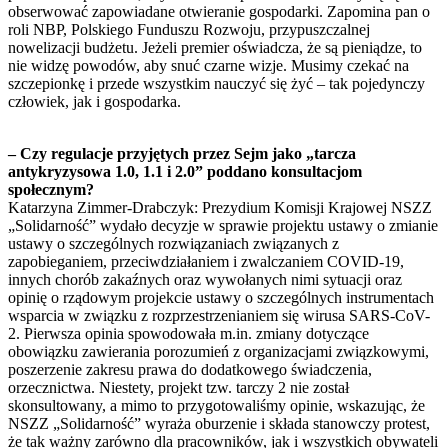
obserwować zapowiadane otwieranie gospodarki. Zapomina pan o
roli NBP, Polskiego Funduszu Rozwoju, przypuszczalnej
nowelizacji budżetu. Jeżeli premier oświadcza, że są pieniądze, to
nie widzę powodów, aby snuć czarne wizje. Musimy czekać na
szczepionkę i przede wszystkim nauczyć się żyć – tak pojedynczy
człowiek, jak i gospodarka.
– Czy regulacje przyjętych przez Sejm jako „tarcza
antykryzysowa 1.0, 1.1 i 2.0” poddano konsultacjom
społecznym?
Katarzyna Zimmer-Drabczyk: Prezydium Komisji Krajowej NSZZ
„Solidarność” wydało decyzje w sprawie projektu ustawy o zmianie
ustawy o szczególnych rozwiązaniach związanych z
zapobieganiem, przeciwdziałaniem i zwalczaniem COVID-19,
innych chorób zakaźnych oraz wywołanych nimi sytuacji oraz
opinię o rządowym projekcie ustawy o szczególnych instrumentach
wsparcia w związku z rozprzestrzenianiem się wirusa SARS-CoV-
2. Pierwsza opinia spowodowała m.in. zmiany dotyczące
obowiązku zawierania porozumień z organizacjami związkowymi,
poszerzenie zakresu prawa do dodatkowego świadczenia,
orzecznictwa. Niestety, projekt tzw. tarczy 2 nie został
skonsultowany, a mimo to przygotowaliśmy opinie, wskazując, że
NSZZ „Solidarność” wyraża oburzenie i składa stanowczy protest,
że tak ważny zarówno dla pracowników, jak i wszystkich obywateli