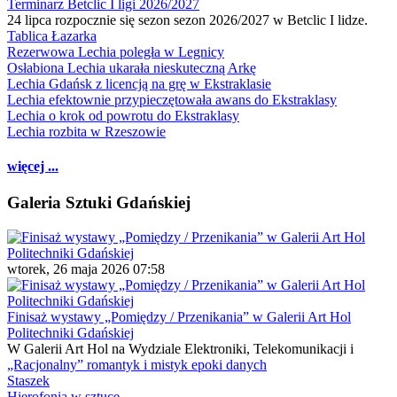
Terminarz Betclic I ligi 2026/2027
24 lipca rozpocznie się sezon sezon 2026/2027 w Betclic I lidze.
Tablica Łazarka
Rezerwowa Lechia poległa w Legnicy
Osłabiona Lechia ukarała nieskuteczną Arkę
Lechia Gdańsk z licencją na grę w Ekstraklasie
Lechia efektownie przypieczętowała awans do Ekstraklasy
Lechia o krok od powrotu do Ekstraklasy
Lechia rozbita w Rzeszowie
więcej ...
Galeria Sztuki Gdańskiej
wtorek, 26 maja 2026 07:58
Finisaż wystawy „Pomiędzy / Przenikania” w Galerii Art Hol
Politechniki Gdańskiej
W Galerii Art Hol na Wydziale Elektroniki, Telekomunikacji i
„Racjonalny” romantyk i mistyk epoki danych
Staszek
Hierofonia w sztuce