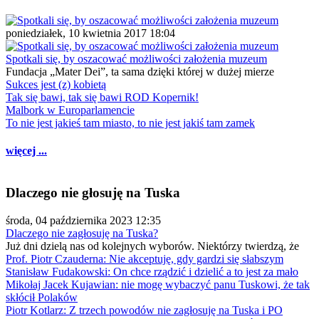
poniedziałek, 10 kwietnia 2017 18:04
Spotkali się, by oszacować możliwości założenia muzeum
Fundacja „Mater Dei”, ta sama dzięki której w dużej mierze
Sukces jest (z) kobietą
Tak się bawi, tak się bawi ROD Kopernik!
Malbork w Europarlamencie
To nie jest jakieś tam miasto, to nie jest jakiś tam zamek
więcej ...
Dlaczego nie głosuję na Tuska
środa, 04 października 2023 12:35
Dlaczego nie zagłosuję na Tuska?
Już dni dzielą nas od kolejnych wyborów. Niektórzy twierdzą, że
Prof. Piotr Czauderna: Nie akceptuję, gdy gardzi się słabszym
Stanisław Fudakowski: On chce rządzić i dzielić a to jest za mało
Mikołaj Jacek Kujawian: nie mogę wybaczyć panu Tuskowi, że tak
skłócił Polaków
Piotr Kotlarz: Z trzech powodów nie zagłosuję na Tuska i PO