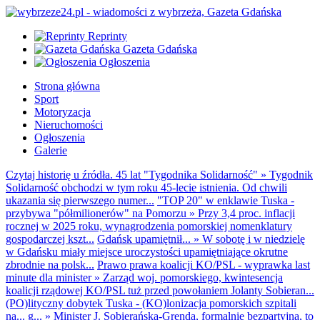
Reprinty
Gazeta Gdańska
Ogłoszenia
Strona główna
Sport
Motoryzacja
Nieruchomości
Ogłoszenia
Galerie
Czytaj historię u źródła. 45 lat "Tygodnika Solidarność"
»
Tygodnik
Solidarność obchodzi w tym roku 45-lecie istnienia. Od chwili
ukazania się pierwszego numer...
"TOP 20" w enklawie Tuska -
przybywa "półmilionerów" na Pomorzu
»
Przy 3,4 proc. inflacji
rocznej w 2025 roku, wynagrodzenia pomorskiej nomenklatury
gospodarczej kszt...
Gdańsk upamiętnił...
»
W sobotę i w niedzielę
w Gdańsku miały miejsce uroczystości upamiętniające okrutne
zbrodnie na polsk...
Prawo prawa koalicji KO/PSL - wyprawka last
minute dla minister
»
Zarząd woj. pomorskiego, kwintesencja
koalicji rządowej KO/PSL tuż przed powołaniem Jolanty Sobieran...
(PO)lityczny dobytek Tuska - (KO)lonizacja pomorskich szpitali
na... g...
»
Minister J. Sobierańska-Grenda, formalnie bezpartyjna, to