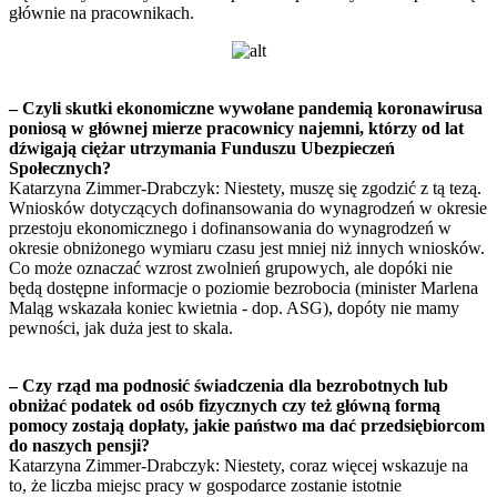
głównie na pracownikach.
– Czyli skutki ekonomiczne wywołane pandemią koronawirusa
poniosą w głównej mierze pracownicy najemni, którzy od lat
dźwigają ciężar utrzymania Funduszu Ubezpieczeń
Społecznych?
Katarzyna Zimmer-Drabczyk: Niestety, muszę się zgodzić z tą tezą.
Wniosków dotyczących dofinansowania do wynagrodzeń w okresie
przestoju ekonomicznego i dofinansowania do wynagrodzeń w
okresie obniżonego wymiaru czasu jest mniej niż innych wniosków.
Co może oznaczać wzrost zwolnień grupowych, ale dopóki nie
będą dostępne informacje o poziomie bezrobocia (minister Marlena
Maląg wskazała koniec kwietnia - dop. ASG), dopóty nie mamy
pewności, jak duża jest to skala.
– Czy rząd ma podnosić świadczenia dla bezrobotnych lub
obniżać podatek od osób fizycznych czy też główną formą
pomocy zostają dopłaty, jakie państwo ma dać przedsiębiorcom
do naszych pensji?
Katarzyna Zimmer-Drabczyk: Niestety, coraz więcej wskazuje na
to, że liczba miejsc pracy w gospodarce zostanie istotnie