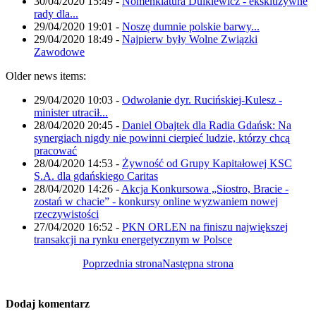
30/04/2020 15:49
-
Nomenklatura Dulkiewicz - ekskluzywne
rady dla...
29/04/2020 19:01
-
Noszę dumnie polskie barwy...
29/04/2020 18:49
-
Najpierw były Wolne Związki
Zawodowe
Older news items:
29/04/2020 10:03
-
Odwołanie dyr. Rucińskiej-Kulesz -
minister utracił...
28/04/2020 20:45
-
Daniel Obajtek dla Radia Gdańsk: Na
synergiach nigdy nie powinni cierpieć ludzie, którzy chcą
pracować
28/04/2020 14:53
-
Żywność od Grupy Kapitałowej KSC
S.A. dla gdańskiego Caritas
28/04/2020 14:26
-
Akcja Konkursowa „Siostro, Bracie -
zostań w chacie” - konkursy online wyzwaniem nowej
rzeczywistości
27/04/2020 16:52
-
PKN ORLEN na finiszu największej
transakcji na rynku energetycznym w Polsce
Poprzednia strona
Następna strona
Dodaj komentarz