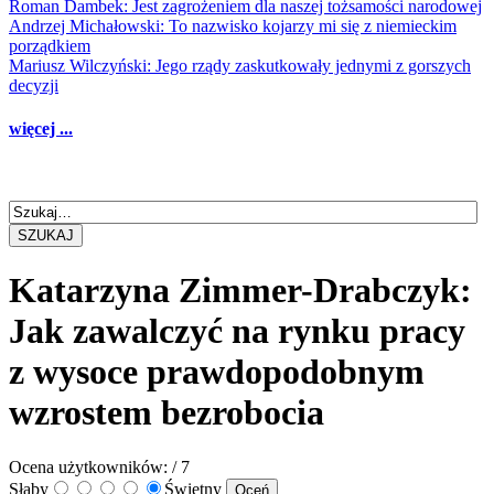
Roman Dambek: Jest zagrożeniem dla naszej tożsamości narodowej
Andrzej Michałowski: To nazwisko kojarzy mi się z niemieckim
porządkiem
Mariusz Wilczyński: Jego rządy zaskutkowały jednymi z gorszych
decyzji
więcej ...
SZUKAJ
Katarzyna Zimmer-Drabczyk:
Jak zawalczyć na rynku pracy
z wysoce prawdopodobnym
wzrostem bezrobocia
Ocena użytkowników:
/ 7
Słaby
Świetny