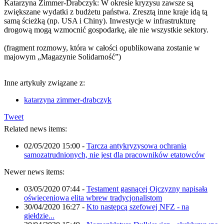
Katarzyna Zimmer-Drabczyk: W okresie kryzysu zawsze są
zwiększane wydatki z budżetu państwa. Zresztą inne kraje idą tą
samą ścieżką (np. USA i Chiny). Inwestycje w infrastrukturę
drogową mogą wzmocnić gospodarkę, ale nie wszystkie sektory.
(fragment rozmowy, która w całości opublikowana zostanie w
majowym „Magazynie Solidarność”)
Inne artykuły związane z:
katarzyna zimmer-drabczyk
Tweet
Related news items:
02/05/2020 15:00
-
Tarcza antykryzysowa ochrania
samozatrudnionych, nie jest dla pracowników etatowców
Newer news items:
03/05/2020 07:44
-
Testament gasnącej Ojczyzny napisała
oświeceniowa elita wbrew tradycjonalistom
30/04/2020 16:27
-
Kto następcą szefowej NFZ - na
giełdzie...